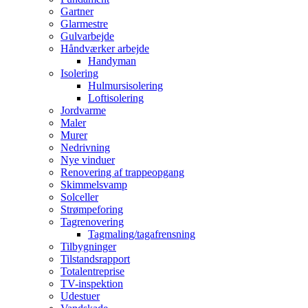
Gartner
Glarmestre
Gulvarbejde
Håndværker arbejde
Handyman
Isolering
Hulmursisolering
Loftisolering
Jordvarme
Maler
Murer
Nedrivning
Nye vinduer
Renovering af trappeopgang
Skimmelsvamp
Solceller
Strømpeforing
Tagrenovering
Tagmaling/tagafrensning
Tilbygninger
Tilstandsrapport
Totalentreprise
TV-inspektion
Udestuer