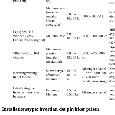
(90×120)
træ)
bye
Mellemklasse
(træ eller
God
6.000–
træ/alu,
6.000–10.000 kr.
eje
10.000 kr.
3‑lags
isol
energiglas)
Stil
Lejlighed, 4–6
6.000–
adg
vinduer (typisk
Mellemklasse
25.000–60.000 kr.
10.000 kr.
kan 
københavnerlejlighed)
og s
Stør
Mellem —
raba
Villa / byhus, 10–15
premium
8.000–
80.000–250.000
komp
vinduer
(træ/alu,
18.000 kr.
kr.
(kar
specialmål)
spec
Afhænger af antal
Kræv
Skræddersyet,
15.000–
Bevaringsværdig /
— ofte 1.000.000+
snit
håndlavet
40.000+
fredet facade
kr. ved større
dyg
trævindue
kr.
facaderenoveringer
dyre
Bill
Udskiftning med
Economy →
2.500–
men
indsatsvinduer (karm
Afhænger af antal
Mellem
6.500 kr.
ved
bevares)
karm
Installationstype: hvordan det påvirker prisen