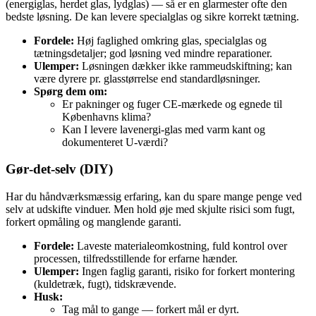
(energiglas, herdet glas, lydglas) — så er en glarmester ofte den
bedste løsning. De kan levere specialglas og sikre korrekt tætning.
Fordele:
Høj faglighed omkring glas, specialglas og
tætningsdetaljer; god løsning ved mindre reparationer.
Ulemper:
Løsningen dækker ikke rammeudskiftning; kan
være dyrere pr. glasstørrelse end standardløsninger.
Spørg dem om:
Er pakninger og fuger CE‑mærkede og egnede til
Københavns klima?
Kan I levere lavenergi‑glas med varm kant og
dokumenteret U‑værdi?
Gør‑det‑selv (DIY)
Har du håndværksmæssig erfaring, kan du spare mange penge ved
selv at udskifte vinduer. Men hold øje med skjulte risici som fugt,
forkert opmåling og manglende garanti.
Fordele:
Laveste materialeomkostning, fuld kontrol over
processen, tilfredsstillende for erfarne hænder.
Ulemper:
Ingen faglig garanti, risiko for forkert montering
(kuldetræk, fugt), tidskrævende.
Husk:
Tag mål to gange — forkert mål er dyrt.