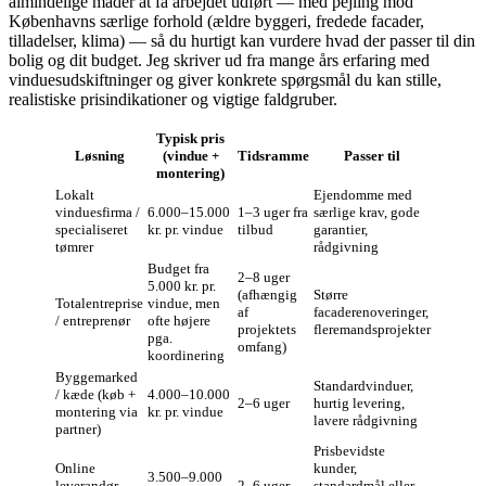
almindelige måder at få arbejdet udført — med pejling mod
Københavns særlige forhold (ældre byggeri, fredede facader,
tilladelser, klima) — så du hurtigt kan vurdere hvad der passer til din
bolig og dit budget. Jeg skriver ud fra mange års erfaring med
vinduesudskiftninger og giver konkrete spørgsmål du kan stille,
realistiske prisindikationer og vigtige faldgruber.
Typisk pris
Løsning
(vindue +
Tidsramme
Passer til
montering)
Lokalt
Ejendomme med
vinduesfirma /
6.000–15.000
1–3 uger fra
særlige krav, gode
specialiseret
kr. pr. vindue
tilbud
garantier,
tømrer
rådgivning
Budget fra
2–8 uger
5.000 kr. pr.
(afhængig
Større
Totalentreprise
vindue, men
af
facaderenoveringer,
/ entreprenør
ofte højere
projektets
fleremandsprojekter
pga.
omfang)
koordinering
Byggemarked
Standardvinduer,
/ kæde (køb +
4.000–10.000
2–6 uger
hurtig levering,
montering via
kr. pr. vindue
lavere rådgivning
partner)
Prisbevidste
Online
kunder,
3.500–9.000
leverandør
2–6 uger
standardmål eller