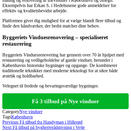
maling og renovering af trævinduer i København og omegn.
Eksempelvis har Erkan S. i Hedehusene gode anmeldelser for
effektiv og kvalitetsbevidst arbejde.
Platformen giver dig mulighed for at vælge blandt flere tilbud og
finde den håndværker, der bedst matcher dine behov.
Byggeriets Vinduesrenovering – specialiseret
restaurering
Byggeriets Vinduesrenovering har gennem over 70 år hjulpet med
restaurering og vedligeholdelse af gamle vinduer, herunder i
Københavns historiske bygninger og opgange. De kombinerer
traditionelle teknikker med moderne teknologi for at sikre både
æstetik og holdbarhed.
Velegnet til fredede og bevaringsværdige bygninger.
Få 3 tilbud på Nye vinduer
Category
Nye vinduer
Tags
København
Indlægsnavigation
Previous
Previous
Få tilbud fra Handyman i Hillerød
Post
Next
Next
Få tilbud på bygherrerådgivning i Vejle