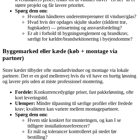
større projekt og får lavere prioritet.
Spørg dem om:
Hvordan håndteres underentreprenører til vinduer/glas?
Hvad hvis der opdages skjulte skader (råddent træ,
fugtskader) — prissætning og ansvarsfordeling?
Er alt i forhold til bygningsreglement og brandkrav,
særligt for kældre/brandsektionering i byejendomme?
Byggemarked eller kæde (køb + montage via
partner)
Store kæder tilbyder ofte standardvinduer og montage via lokale
partnere. Det er en god mellemvej hvis du vil have en hurtig løsning
og lavere pris uden at miste professionel montering.
Fordele:
Konkurrencedygtige priser, fast pakkeløsning, ofte
kort leveringstid.
Ulemper:
Mindre tilpasning til særlige profiler eller fredede
krav; kvaliteten kan variere mellem montagepartnere.
Spørg dem om:
Hvem står konkret for monteringen, og kan I se
tidligere installationsreferencer?
Er mål og tolerancer kontrolleret på stedet før
bestilling?