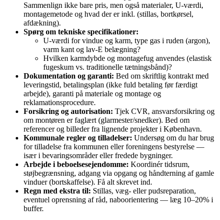
Sammenlign ikke bare pris, men også materialer, U‑værdi,
montagemetode og hvad der er inkl. (stillas, bortkørsel,
afdækning).
Spørg om tekniske specifikationer:
U‑værdi for vindue og karm, type gas i ruden (argon),
varm kant og lav‑E belægning?
Hvilken karmdybde og montagefug anvendes (elastisk
fugeskum vs. traditionelle tætningsbånd)?
Dokumentation og garanti:
Bed om skriftlig kontrakt med
leveringstid, betalingsplan (ikke fuld betaling før færdigt
arbejde), garanti på materiale og montage og
reklamationsprocedure.
Forsikring og autorisation:
Tjek CVR, ansvarsforsikring og
om montøren er faglært (glarmester/snedker). Bed om
referencer og billeder fra lignende projekter i København.
Kommunale regler og tilladelser:
Undersøg om du har brug
for tilladelse fra kommunen eller foreningens bestyrelse —
især i bevaringsområder eller fredede bygninger.
Arbejde i beboelsesejendomme:
Koordinér tidsrum,
støjbegrænsning, adgang via opgang og håndterning af gamle
vinduer (bortskaffelse). Få alt skrevet ind.
Regn med ekstra til:
Stillas, væg- eller pudsreparation,
eventuel oprensning af råd, naboorientering — læg 10–20% i
buffer.