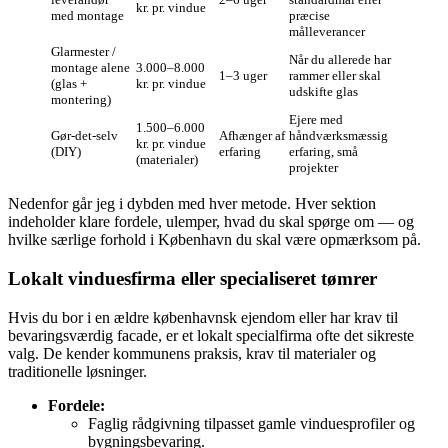
kr. pr. vindue
med montage
præcise
målleverancer
Glarmester /
Når du allerede har
montage alene
3.000–8.000
1–3 uger
rammer eller skal
(glas +
kr. pr. vindue
udskifte glas
montering)
Ejere med
1.500–6.000
Gør‑det‑selv
Afhænger af
håndværksmæssig
kr. pr. vindue
(DIY)
erfaring
erfaring, små
(materialer)
projekter
Nedenfor går jeg i dybden med hver metode. Hver sektion
indeholder klare fordele, ulemper, hvad du skal spørge om — og
hvilke særlige forhold i København du skal være opmærksom på.
Lokalt vinduesfirma eller specialiseret tømrer
Hvis du bor i en ældre københavnsk ejendom eller har krav til
bevaringsværdig facade, er et lokalt specialfirma ofte det sikreste
valg. De kender kommunens praksis, krav til materialer og
traditionelle løsninger.
Fordele:
Faglig rådgivning tilpasset gamle vinduesprofiler og
bygningsbevaring.