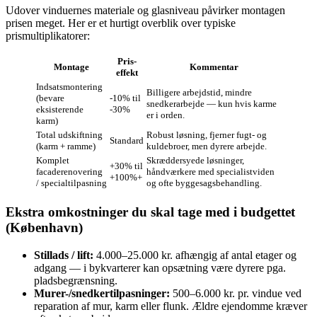
Udover vinduernes materiale og glasniveau påvirker montagen
prisen meget. Her er et hurtigt overblik over typiske
prismultiplikatorer:
Pris-
Montage
Kommentar
effekt
Indsatsmontering
Billigere arbejdstid, mindre
(bevare
-10% til
snedkerarbejde — kun hvis karme
eksisterende
-30%
er i orden.
karm)
Total udskiftning
Robust løsning, fjerner fugt- og
Standard
(karm + ramme)
kuldebroer, men dyrere arbejde.
Komplet
Skræddersyede løsninger,
+30% til
facaderenovering
håndværkere med specialistviden
+100%+
/ specialtilpasning
og ofte byggesagsbehandling.
Ekstra omkostninger du skal tage med i budgettet
(København)
Stillads / lift:
4.000–25.000 kr. afhængig af antal etager og
adgang — i bykvarterer kan opsætning være dyrere pga.
pladsbegrænsning.
Murer-/snedkertilpasninger:
500–6.000 kr. pr. vindue ved
reparation af mur, karm eller flunk. Ældre ejendomme kræver