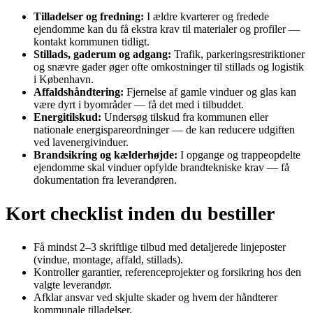
Tilladelser og fredning:
I ældre kvarterer og fredede
ejendomme kan du få ekstra krav til materialer og profiler —
kontakt kommunen tidligt.
Stillads, gaderum og adgang:
Trafik, parkeringsrestriktioner
og snævre gader øger ofte omkostninger til stillads og logistik
i København.
Affaldshåndtering:
Fjernelse af gamle vinduer og glas kan
være dyrt i byområder — få det med i tilbuddet.
Energitilskud:
Undersøg tilskud fra kommunen eller
nationale energispareordninger — de kan reducere udgiften
ved lavenergivinduer.
Brandsikring og kælderhøjde:
I opgange og trappeopdelte
ejendomme skal vinduer opfylde brandtekniske krav — få
dokumentation fra leverandøren.
Kort checklist inden du bestiller
Få mindst 2–3 skriftlige tilbud med detaljerede linjeposter
(vindue, montage, affald, stillads).
Kontroller garantier, referenceprojekter og forsikring hos den
valgte leverandør.
Afklar ansvar ved skjulte skader og hvem der håndterer
kommunale tilladelser.