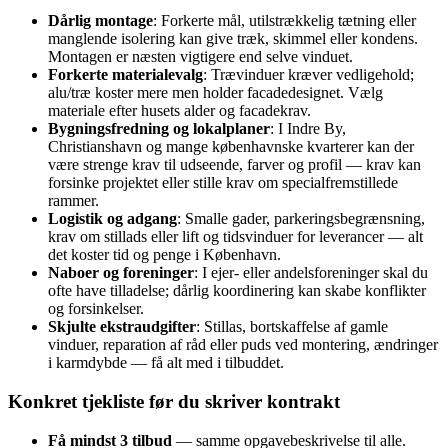
Dårlig montage
: Forkerte mål, utilstrækkelig tætning eller
manglende isolering kan give træk, skimmel eller kondens.
Montagen er næsten vigtigere end selve vinduet.
Forkerte materialevalg
: Trævinduer kræver vedligehold;
alu/træ koster mere men holder facadedesignet. Vælg
materiale efter husets alder og facadekrav.
Bygningsfredning og lokalplaner
: I Indre By,
Christianshavn og mange københavnske kvarterer kan der
være strenge krav til udseende, farver og profil — krav kan
forsinke projektet eller stille krav om specialfremstillede
rammer.
Logistik og adgang
: Smalle gader, parkeringsbegrænsning,
krav om stillads eller lift og tidsvinduer for leverancer — alt
det koster tid og penge i København.
Naboer og foreninger
: I ejer- eller andelsforeninger skal du
ofte have tilladelse; dårlig koordinering kan skabe konflikter
og forsinkelser.
Skjulte ekstraudgifter
: Stillas, bortskaffelse af gamle
vinduer, reparation af råd eller puds ved montering, ændringer
i karmdybde — få alt med i tilbuddet.
Konkret tjekliste før du skriver kontrakt
Få mindst 3 tilbud
— samme opgavebeskrivelse til alle.