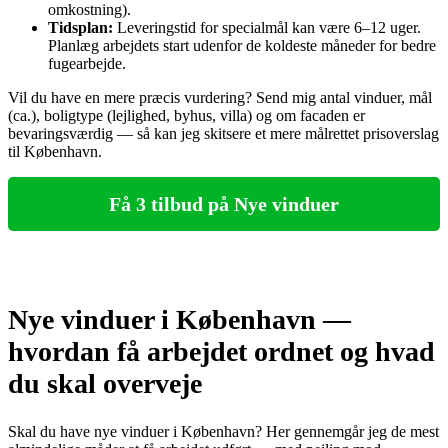
omkostning).
Tidsplan:
Leveringstid for specialmål kan være 6–12 uger.
Planlæg arbejdets start udenfor de koldeste måneder for bedre
fugearbejde.
Vil du have en mere præcis vurdering? Send mig antal vinduer, mål
(ca.), boligtype (lejlighed, byhus, villa) og om facaden er
bevaringsværdig — så kan jeg skitsere et mere målrettet prisoverslag
til København.
Få 3 tilbud på Nye vinduer
Nye vinduer i København —
hvordan få arbejdet ordnet og hvad
du skal overveje
Skal du have nye vinduer i København? Her gennemgår jeg de mest