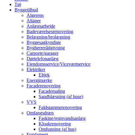
Tøj
Byggetilbud
Algerens
Altaner
Anlægsarbejde
Badeværelsesrenovering
Belægning/brolægning
Byggesagkyndige
Bygherrerådgivning
Carporte/garager
Dørtelefonanlæg
Ejendomsservice/Viceværtservice
Elektriker
Eltjek
Energimærke
Facaderenovering
Facademaling
Sandblæsning (af huse)
VVS
Faldstammerenovering
Omfangsdræn
Faskine/regnvandsanlæg
Kloakrenovering
Omfugning (af hus)
Fundament