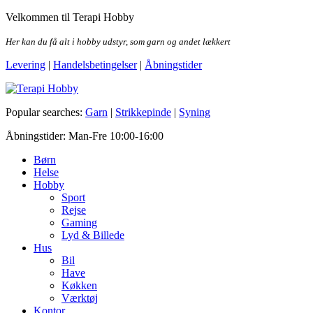
Skip
Velkommen til Terapi Hobby
to
the
Her kan du få alt i hobby udstyr, som garn og andet lækkert
content
Levering
|
Handelsbetingelser
|
Åbningstider
Terapi Hobby
Popular searches:
Garn
|
Strikkepinde
|
Syning
Åbningstider: Man-Fre 10:00-16:00
Børn
Helse
Hobby
Sport
Rejse
Gaming
Lyd & Billede
Hus
Bil
Have
Køkken
Værktøj
Kontor