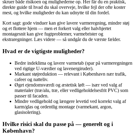
skruer både risikoen og mulighederne op. Her får du en praktisk,
direkte guide til hvad du skal overveje, hvilke fejl der ofte koster
mest, og hvilke muligheder du kan udnytte til din fordel.
Kort sagt: gode vinduer kan give lavere varmeregning, mindre støj
og et flottere hjem — men et forkert valg eller halvhjertet
montagesnit kan give fugtproblemer, varmebrister og
ekstraregninger. Læs videre — så undgår du de værste fælder.
Hvad er de vigtigste muligheder?
Bedre indeklima og lavere varmetab (spar på varmeregningen
ved rigtige U‑værdier og lavenergiruder).
Markant støjreduktion — relevant i København nær trafik,
cafeer og natteliv.
Øget ejendomsværdi og æstetisk løft — især ved valg af
materialer (træ/alu, træ, eller vedligeholdelsesfrit PVC) som
passer til facaden.
Mindre vedligehold og længere levetid ved korrekt valg af
karm/glas og ordentlig montage (varmekant, argon,
glasisolering).
Hvilke risici skal du passe på — generelt og i
København?