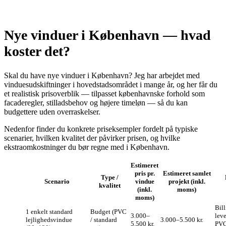
Nye vinduer i København — hvad
koster det?
Skal du have nye vinduer i København? Jeg har arbejdet med
vinduesudskiftninger i hovedstadsområdet i mange år, og her får du
et realistisk prisoverblik — tilpasset københavnske forhold som
facaderegler, stilladsbehov og højere timeløn — så du kan
budgettere uden overraskelser.
Nedenfor finder du konkrete priseksempler fordelt på typiske
scenarier, hvilken kvalitet der påvirker prisen, og hvilke
ekstraomkostninger du bør regne med i København.
Estimeret
pris pr.
Estimeret samlet
Type /
Scenario
vindue
projekt (inkl.
kvalitet
(inkl.
moms)
moms)
Bill
1 enkelt standard
Budget (PVC
3.000–
leve
lejlighedsvindue
/ standard
3.000–5.500 kr.
5.500 kr.
PVC 