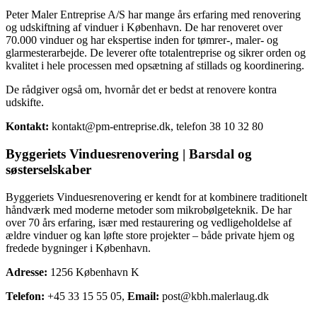
Peter Maler Entreprise A/S har mange års erfaring med renovering
og udskiftning af vinduer i København. De har renoveret over
70.000 vinduer og har ekspertise inden for tømrer-, maler- og
glarmesterarbejde. De leverer ofte totalentreprise og sikrer orden og
kvalitet i hele processen med opsætning af stillads og koordinering.
De rådgiver også om, hvornår det er bedst at renovere kontra
udskifte.
Kontakt:
kontakt@pm-entreprise.dk, telefon 38 10 32 80
Byggeriets Vinduesrenovering | Barsdal og
søsterselskaber
Byggeriets Vinduesrenovering er kendt for at kombinere traditionelt
håndværk med moderne metoder som mikrobølgeteknik. De har
over 70 års erfaring, især med restaurering og vedligeholdelse af
ældre vinduer og kan løfte store projekter – både private hjem og
fredede bygninger i København.
Adresse:
1256 København K
Telefon:
+45 33 15 55 05,
Email:
post@kbh.malerlaug.dk