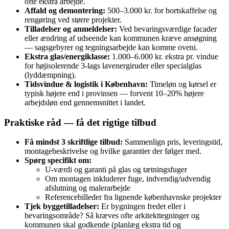
ofte ekstra arbejde.
Affald og demontering:
500–3.000 kr. for bortskaffelse og
rengøring ved større projekter.
Tilladelser og anmeldelser:
Ved bevaringsværdige facader
eller ændring af udseende kan kommunen kræve ansøgning
— sagsgebyrer og tegningsarbejde kan komme oveni.
Ekstra glas/energiklasse:
1.000–6.000 kr. ekstra pr. vindue
for højisolerende 3‑lags lavenergiruder eller specialglas
(lyddæmpning).
Tidsvindue & logistik i København:
Timeløn og kørsel er
typisk højere end i provinsen — forvent 10–20% højere
arbejdsløn end gennemsnittet i landet.
Praktiske råd — få det rigtige tilbud
Få mindst 3 skriftlige tilbud:
Sammenlign pris, leveringstid,
montagebeskrivelse og hvilke garantier der følger med.
Spørg specifikt om:
U‑værdi og garanti på glas og tætningsfuger
Om montagen inkluderer fuge, indvendig/udvendig
afslutning og malerarbejde
Referencebilleder fra lignende københavnske projekter
Tjek byggetilladelser:
Er bygningen fredet eller i
bevaringsområde? Så kræves ofte arkitekttegninger og
kommunen skal godkende (planlæg ekstra tid og