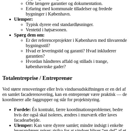
Ofte længere garantier og dokumentation.
Erfaring med kommunale tilladelser og fredede
bygninger i København.
Ulemper:
Typisk dyrere end standardløsninger.
Ventetid i højsæsonen.
Spørg dem om:
Er der referenceprojekter i København med tilsvarende
bygningsstil?
Hvad er leveringstid og garanti? Hvad inkluderer
garantien?
Hvordan håndteres affald og stillads i trange,
københavnske gader?
Totalentreprise / Entreprenør
Ved større renoveringer eller hvis vinduesudskiftningen er en del af
en samlet facaderenovering, kan en entreprenør være praktisk — de
koordinerer alle faggrupper og står for projektstyring.
Fordele:
Én kontrakt, færre koordinationsproblemer, bedre
hvis der også skal isoleres, ændres i murværk eller laves
facadearbejde.
Ulemper:
Kan være dyrere samlet; mindre indsigt i enkelte
leverandørers priser; risiko for at vinduer bliver “en del” af et