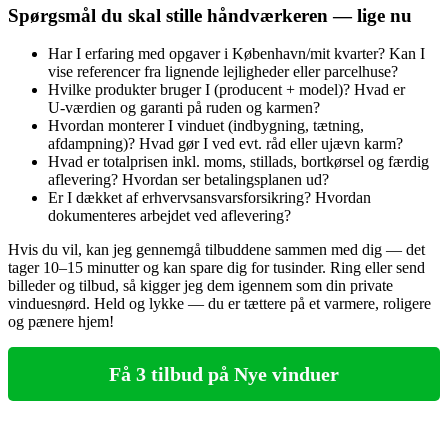
Spørgsmål du skal stille håndværkeren — lige nu
Har I erfaring med opgaver i København/mit kvarter? Kan I
vise referencer fra lignende lejligheder eller parcelhuse?
Hvilke produkter bruger I (producent + model)? Hvad er
U‑værdien og garanti på ruden og karmen?
Hvordan monterer I vinduet (indbygning, tætning,
afdampning)? Hvad gør I ved evt. råd eller ujævn karm?
Hvad er totalprisen inkl. moms, stillads, bortkørsel og færdig
aflevering? Hvordan ser betalingsplanen ud?
Er I dækket af erhvervsansvarsforsikring? Hvordan
dokumenteres arbejdet ved aflevering?
Hvis du vil, kan jeg gennemgå tilbuddene sammen med dig — det
tager 10–15 minutter og kan spare dig for tusinder. Ring eller send
billeder og tilbud, så kigger jeg dem igennem som din private
vinduesnørd. Held og lykke — du er tættere på et varmere, roligere
og pænere hjem!
Få 3 tilbud på Nye vinduer