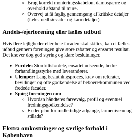
Brug korrekt monteringsskabelon, dampspærre og
overhold afstand til mure.
Overvej at få faglig gennemgang af kritiske detaljer
(f.eks. nedbørssider og karmdetaljer).
Andels-/ejerforening eller fælles udbud
Hvis flere lejligheder eller hele facaden skal skiftes, kan et fælles
udbud gennem foreningen give store rabatter og ensartet resultat.
Det kræver dog god styring og klare beslutninger.
Fordele:
Stordriftsfordele, ensartet udseende, bedre
forhandlingsstyrke med leverandører.
Ulemper:
Lang beslutningsproces, krav om referater,
bevillinger og ofte godkendelse af beboere/kommunen ved
fredede facader.
Spørg foreningen om:
Hvordan håndteres farvevalg, profil og eventuel
fredningsgodkendelse?
Er der plan for midlertidige adgange, larmeniveau og
stillads?
Ekstra omkostninger og særlige forhold i
København