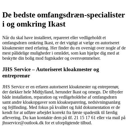
De bedste omfangsdræn-specialister
i og omkring Ikast
Når du skal have installeret, repareret eller vedligeholdt et
omfangsdræn omkring Ikast, er det vigtigt at vælge en autoriseret
kloakmester med erfaring. Her finder du en oversigt over nogle af de
mest pålidelige muligheder i området, som kan hjælpe dig med at
beskytte din bolig mod fugtskader og oversvømmelser.
JHS Service – Autoriseret kloakmester og
entreprenør
JHS Service er en erfaren autoriseret kloakmester og entreprenør,
der dækker hele Midtjylland, herunder Ikast og omegn. De tilbyder
både installation, reparation og vedligeholdelse af omfangsdræn
samt andre kloakopgaver som kloakseparering, nedsivningsanlæg
og fejlfinding. Med fokus på kvalitet og fuld dokumentation er de
kendt for at udføre arbejdet korrekt fra første spadestik til færdig
aflevering. Du kan kontakte dem på tlf. 21 15 17 61 eller via mail på
jhsservice@outlook.dk for et uforpligtende tilbud.