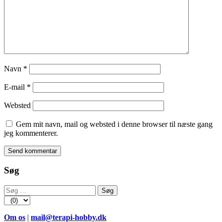
Navn
*
E-mail
*
Websted
Gem mit navn, mail og websted i denne browser til næste gang
jeg kommenterer.
Søg
Søg
efter:
Om os
|
mail@terapi-hobby.dk