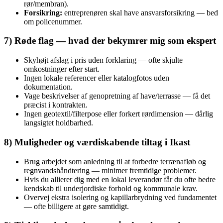
rør/membran).
Forsikring:
entreprenøren skal have ansvarsforsikring — bed
om policenummer.
7) Røde flag — hvad der bekymrer mig som ekspert
Skyhøjt afslag i pris uden forklaring — ofte skjulte
omkostninger efter start.
Ingen lokale referencer eller katalogfotos uden
dokumentation.
Vage beskrivelser af genopretning af have/terrasse — få det
præcist i kontrakten.
Ingen geotextil/filterpose eller forkert rørdimension — dårlig
langsigtet holdbarhed.
8) Muligheder og værdiskabende tiltag i Ikast
Brug arbejdet som anledning til at forbedre terrænafløb og
regnvandshåndtering — minimer fremtidige problemer.
Hvis du allierer dig med en lokal leverandør får du ofte bedre
kendskab til underjordiske forhold og kommunale krav.
Overvej ekstra isolering og kapillarbrydning ved fundamentet
— ofte billigere at gøre samtidigt.