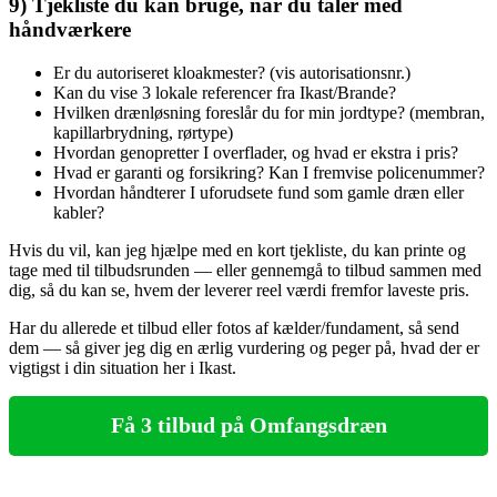
9) Tjekliste du kan bruge, når du taler med
håndværkere
Er du autoriseret kloakmester? (vis autorisationsnr.)
Kan du vise 3 lokale referencer fra Ikast/Brande?
Hvilken drænløsning foreslår du for min jordtype? (membran,
kapillarbrydning, rørtype)
Hvordan genopretter I overflader, og hvad er ekstra i pris?
Hvad er garanti og forsikring? Kan I fremvise policenummer?
Hvordan håndterer I uforudsete fund som gamle dræn eller
kabler?
Hvis du vil, kan jeg hjælpe med en kort tjekliste, du kan printe og
tage med til tilbudsrunden — eller gennemgå to tilbud sammen med
dig, så du kan se, hvem der leverer reel værdi fremfor laveste pris.
Har du allerede et tilbud eller fotos af kælder/fundament, så send
dem — så giver jeg dig en ærlig vurdering og peger på, hvad der er
vigtigst i din situation her i Ikast.
Få 3 tilbud på Omfangsdræn