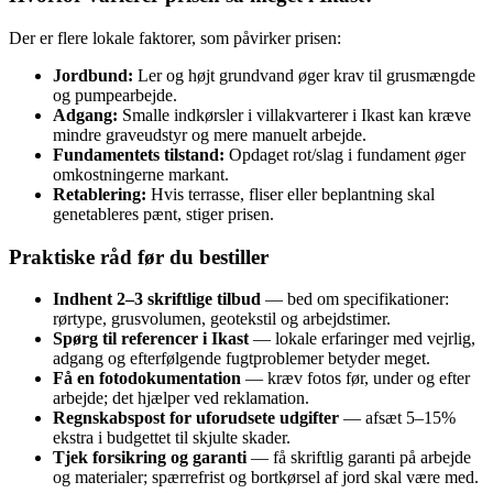
Der er flere lokale faktorer, som påvirker prisen:
Jordbund:
Ler og højt grundvand øger krav til grusmængde
og pumpearbejde.
Adgang:
Smalle indkørsler i villakvarterer i Ikast kan kræve
mindre graveudstyr og mere manuelt arbejde.
Fundamentets tilstand:
Opdaget rot/slag i fundament øger
omkostningerne markant.
Retablering:
Hvis terrasse, fliser eller beplantning skal
genetableres pænt, stiger prisen.
Praktiske råd før du bestiller
Indhent 2–3 skriftlige tilbud
— bed om specifikationer:
rørtype, grusvolumen, geotekstil og arbejdstimer.
Spørg til referencer i Ikast
— lokale erfaringer med vejrlig,
adgang og efterfølgende fugtproblemer betyder meget.
Få en fotodokumentation
— kræv fotos før, under og efter
arbejde; det hjælper ved reklamation.
Regnskabspost for uforudsete udgifter
— afsæt 5–15%
ekstra i budgettet til skjulte skader.
Tjek forsikring og garanti
— få skriftlig garanti på arbejde
og materialer; spærrefrist og bortkørsel af jord skal være med.