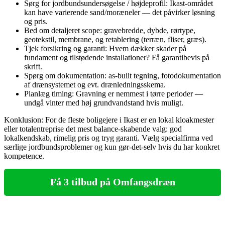
Sørg for jordbundsundersøgelse / højdeprofil: Ikast‑området
kan have varierende sand/moræneler — det påvirker løsning
og pris.
Bed om detaljeret scope: gravebredde, dybde, rørtype,
geotekstil, membrane, og retablering (terræn, fliser, græs).
Tjek forsikring og garanti: Hvem dækker skader på
fundament og tilstødende installationer? Få garantibevis på
skrift.
Spørg om dokumentation: as‑built tegning, fotodokumentation
af drænsystemet og evt. drænledningsskema.
Planlæg timing: Gravning er nemmest i tørre perioder —
undgå vinter med høj grundvandstand hvis muligt.
Konklusion: For de fleste boligejere i Ikast er en lokal kloakmester
eller totalentreprise det mest balance‑skabende valg: god
lokalkendskab, rimelig pris og tryg garanti. Vælg specialfirma ved
særlige jordbundsproblemer og kun gør‑det‑selv hvis du har konkret
kompetence.
Få 3 tilbud på Omfangsdræn