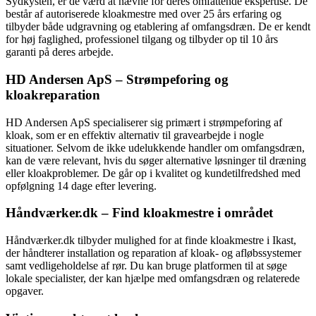
Sydkysten, er de værd at nævne for deres omfattende ekspertise. De
består af autoriserede kloakmestre med over 25 års erfaring og
tilbyder både udgravning og etablering af omfangsdræn. De er kendt
for høj faglighed, professionel tilgang og tilbyder op til 10 års
garanti på deres arbejde.
HD Andersen ApS – Strømpeforing og
kloakreparation
HD Andersen ApS specialiserer sig primært i strømpeforing af
kloak, som er en effektiv alternativ til gravearbejde i nogle
situationer. Selvom de ikke udelukkende handler om omfangsdræn,
kan de være relevant, hvis du søger alternative løsninger til dræning
eller kloakproblemer. De går op i kvalitet og kundetilfredshed med
opfølgning 14 dage efter levering.
Håndværker.dk – Find kloakmestre i området
Håndværker.dk tilbyder mulighed for at finde kloakmestre i Ikast,
der håndterer installation og reparation af kloak- og afløbssystemer
samt vedligeholdelse af rør. Du kan bruge platformen til at søge
lokale specialister, der kan hjælpe med omfangsdræn og relaterede
opgaver.