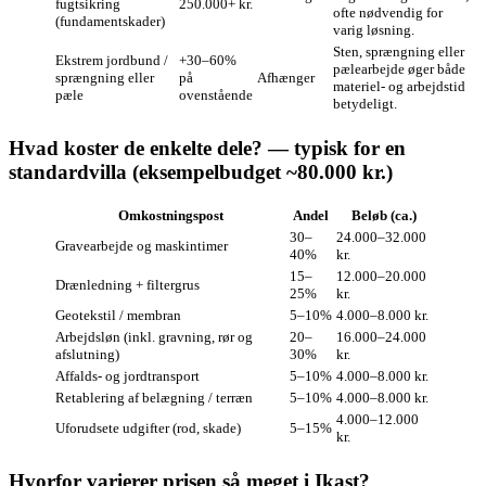
fugtsikring
250.000+ kr.
ofte nødvendig for
(fundamentskader)
varig løsning.
Sten, sprængning eller
Ekstrem jordbund /
+30–60%
pælearbejde øger både
sprængning eller
på
Afhænger
materiel- og arbejdstid
pæle
ovenstående
betydeligt.
Hvad koster de enkelte dele? — typisk for en
standardvilla (eksempelbudget ~80.000 kr.)
Omkostningspost
Andel
Beløb (ca.)
30–
24.000–32.000
Gravearbejde og maskintimer
40%
kr.
15–
12.000–20.000
Drænledning + filtergrus
25%
kr.
Geotekstil / membran
5–10%
4.000–8.000 kr.
Arbejdsløn (inkl. gravning, rør og
20–
16.000–24.000
afslutning)
30%
kr.
Affalds- og jordtransport
5–10%
4.000–8.000 kr.
Retablering af belægning / terræn
5–10%
4.000–8.000 kr.
4.000–12.000
Uforudsete udgifter (rod, skade)
5–15%
kr.
Hvorfor varierer prisen så meget i Ikast?