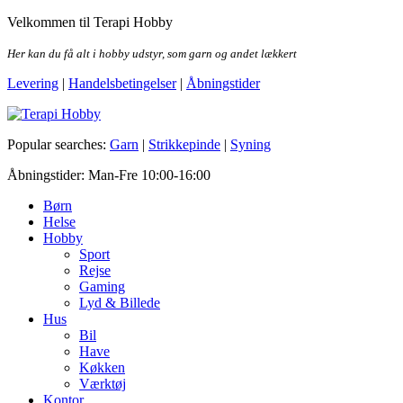
Skip
Velkommen til Terapi Hobby
to
the
Her kan du få alt i hobby udstyr, som garn og andet lækkert
content
Levering
|
Handelsbetingelser
|
Åbningstider
Terapi Hobby
Popular searches:
Garn
|
Strikkepinde
|
Syning
Åbningstider: Man-Fre 10:00-16:00
Børn
Helse
Hobby
Sport
Rejse
Gaming
Lyd & Billede
Hus
Bil
Have
Køkken
Værktøj
Kontor