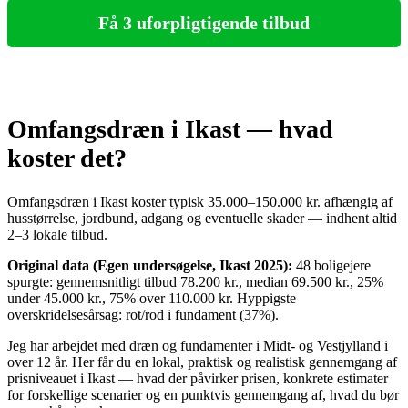
Få 3 uforpligtigende tilbud
Omfangsdræn i Ikast — hvad
koster det?
Omfangsdræn i Ikast koster typisk 35.000–150.000 kr. afhængig af
husstørrelse, jordbund, adgang og eventuelle skader — indhent altid
2–3 lokale tilbud.
Original data (Egen undersøgelse, Ikast 2025):
48 boligejere
spurgte: gennemsnitligt tilbud 78.200 kr., median 69.500 kr., 25%
under 45.000 kr., 75% over 110.000 kr. Hyppigste
overskridelsesårsag: rot/rod i fundament (37%).
Jeg har arbejdet med dræn og fundamenter i Midt- og Vestjylland i
over 12 år. Her får du en lokal, praktisk og realistisk gennemgang af
prisniveauet i Ikast — hvad der påvirker prisen, konkrete estimater
for forskellige scenarier og en punktvis gennemgang af, hvad du bør