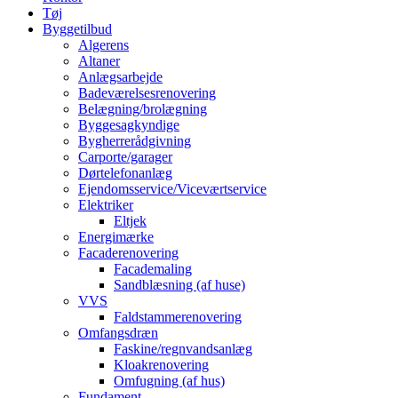
Tøj
Byggetilbud
Algerens
Altaner
Anlægsarbejde
Badeværelsesrenovering
Belægning/brolægning
Byggesagkyndige
Bygherrerådgivning
Carporte/garager
Dørtelefonanlæg
Ejendomsservice/Viceværtservice
Elektriker
Eltjek
Energimærke
Facaderenovering
Facademaling
Sandblæsning (af huse)
VVS
Faldstammerenovering
Omfangsdræn
Faskine/regnvandsanlæg
Kloakrenovering
Omfugning (af hus)
Fundament