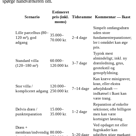
spørge håndværkeren om.
Estimeret
Scenario
pris (inkl.
Tidsramme
Kommentar — Ikast
moms)
Simpelt omfangsdræn
Lille parcelhus (80–
uden store
35.000–
120 m²), god
2–4 dage
fundamentreparationer;
70.000 kr.
adgang
ler i området kan øge
pris.
Typisk mest
almindeligt; inkl. ny
Standard villa
60.000–
3–7 dage
drænledning, grus,
(120–180 m²)
120.000 kr.
geotekstil og
genopfyldning.
Kan kræve minigraver,
kran, eller ekstra
Stor villa /
120.000–
7–14 dage
arbejdskraft —
kompliceret adgang
250.000 kr.
indkørsel i Ikast kan
være trang.
Reparation af enkelte
Delvis dræn /
15.000–
sektioner, ofte billigere
1–2 dage
punktreparation
35.000 kr.
men kan være
kortsigtet løsning.
Ved opdaget rot eller
Dræn +
fugtskader kan
membran/indvendig
80.000–
5–20 dage
udgiften stige markant;