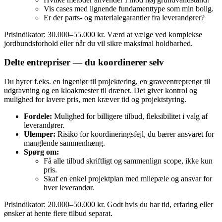
Vis cases med lignende fundamenttype som min bolig.
Er der parts‑ og materialegarantier fra leverandører?
Prisindikator: 30.000–55.000 kr. Værd at vælge ved komplekse
jordbundsforhold eller når du vil sikre maksimal holdbarhed.
Delte entrepriser — du koordinerer selv
Du hyrer f.eks. en ingeniør til projektering, en graveentreprenør til
udgravning og en kloakmester til drænet. Det giver kontrol og
mulighed for lavere pris, men kræver tid og projektstyring.
Fordele:
Mulighed for billigere tilbud, fleksibilitet i valg af
leverandører.
Ulemper:
Risiko for koordineringsfejl, du bærer ansvaret for
manglende sammenhæng.
Spørg om:
Få alle tilbud skriftligt og sammenlign scope, ikke kun
pris.
Skaf en enkel projektplan med milepæle og ansvar for
hver leverandør.
Prisindikator: 20.000–50.000 kr. Godt hvis du har tid, erfaring eller
ønsker at hente flere tilbud separat.