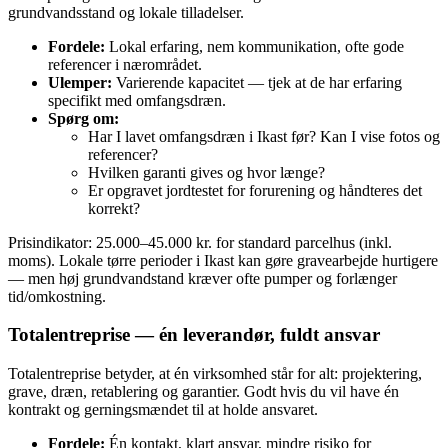
grundvandsstand og lokale tilladelser.
Fordele:
Lokal erfaring, nem kommunikation, ofte gode
referencer i nærområdet.
Ulemper:
Varierende kapacitet — tjek at de har erfaring
specifikt med omfangsdræn.
Spørg om:
Har I lavet omfangsdræn i Ikast før? Kan I vise fotos og
referencer?
Hvilken garanti gives og hvor længe?
Er opgravet jordtestet for forurening og håndteres det
korrekt?
Prisindikator: 25.000–45.000 kr. for standard parcelhus (inkl.
moms). Lokale tørre perioder i Ikast kan gøre gravearbejde hurtigere
— men høj grundvandstand kræver ofte pumper og forlænger
tid/omkostning.
Totalentreprise — én leverandør, fuldt ansvar
Totalentreprise betyder, at én virksomhed står for alt: projektering,
grave, dræn, retablering og garantier. Godt hvis du vil have én
kontrakt og gerningsmændet til at holde ansvaret.
Fordele:
Én kontakt, klart ansvar, mindre risiko for