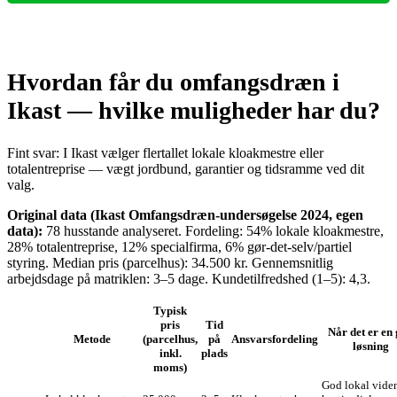
Hvordan får du omfangsdræn i
Ikast — hvilke muligheder har du?
Fint svar: I Ikast vælger flertallet lokale kloakmestre eller
totalentreprise — vægt jordbund, garantier og tidsramme ved dit
valg.
Original data (Ikast Omfangsdræn‑undersøgelse 2024, egen
data):
78 husstande analyseret. Fordeling: 54% lokale kloakmestre,
28% totalentreprise, 12% specialfirma, 6% gør‑det‑selv/partiel
styring. Median pris (parcelhus): 34.500 kr. Gennemsnitlig
arbejdsdage på matriklen: 3–5 dage. Kundetilfredshed (1–5): 4,3.
Typisk
pris
Tid
Når det er en
Metode
(parcelhus,
på
Ansvarsfordeling
løsning
inkl.
plads
moms)
God lokal vide