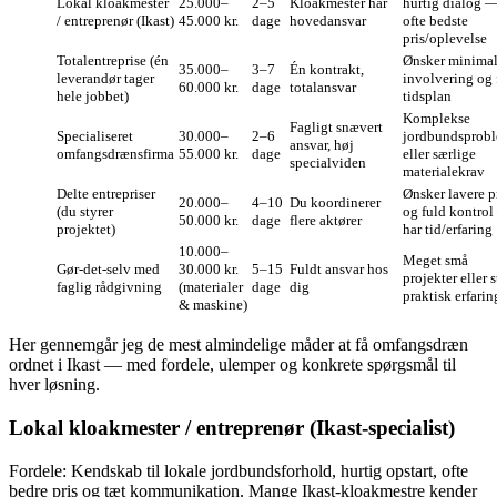
Lokal kloakmester
25.000–
2–5
Kloakmester har
hurtig dialog 
/ entreprenør (Ikast)
45.000 kr.
dage
hovedansvar
ofte bedste
pris/oplevelse
Totalentreprise (én
Ønsker minima
35.000–
3–7
Én kontrakt,
leverandør tager
involvering og 
60.000 kr.
dage
totalansvar
hele jobbet)
tidsplan
Komplekse
Fagligt snævert
Specialiseret
30.000–
2–6
jordbundsprob
ansvar, høj
omfangsdrænsfirma
55.000 kr.
dage
eller særlige
specialviden
materialekrav
Delte entrepriser
Ønsker lavere p
20.000–
4–10
Du koordinerer
(du styrer
og fuld kontro
50.000 kr.
dage
flere aktører
projektet)
har tid/erfaring
10.000–
Meget små
Gør‑det‑selv med
30.000 kr.
5–15
Fuldt ansvar hos
projekter eller 
faglig rådgivning
(materialer
dage
dig
praktisk erfarin
& maskine)
Her gennemgår jeg de mest almindelige måder at få omfangsdræn
ordnet i Ikast — med fordele, ulemper og konkrete spørgsmål til
hver løsning.
Lokal kloakmester / entreprenør (Ikast‑specialist)
Fordele: Kendskab til lokale jordbundsforhold, hurtig opstart, ofte
bedre pris og tæt kommunikation. Mange Ikast‑kloakmestre kender