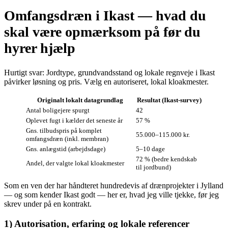
Omfangsdræn i Ikast — hvad du
skal være opmærksom på før du
hyrer hjælp
Hurtigt svar: Jordtype, grundvandsstand og lokale regnveje i Ikast
påvirker løsning og pris. Vælg en autoriseret, lokal kloakmester.
Originalt lokalt datagrundlag
Resultat (Ikast‑survey)
Antal boligejere spurgt
42
Oplevet fugt i kælder det seneste år
57 %
Gns. tilbudspris på komplet
55.000–115.000 kr.
omfangsdræn (inkl. membran)
Gns. anlægstid (arbejdsdage)
5–10 dage
72 % (bedre kendskab
Andel, der valgte lokal kloakmester
til jordbund)
Som en ven der har håndteret hundredevis af drænprojekter i Jylland
— og som kender Ikast godt — her er, hvad jeg ville tjekke, før jeg
skrev under på en kontrakt.
1) Autorisation, erfaring og lokale referencer