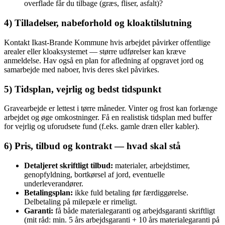
overflade får du tilbage (græs, fliser, asfalt)?
4) Tilladelser, nabeforhold og kloaktilslutning
Kontakt Ikast‑Brande Kommune hvis arbejdet påvirker offentlige
arealer eller kloaksystemet — større udførelser kan kræve
anmeldelse. Hav også en plan for afledning af opgravet jord og
samarbejde med naboer, hvis deres skel påvirkes.
5) Tidsplan, vejrlig og bedst tidspunkt
Gravearbejde er lettest i tørre måneder. Vinter og frost kan forlænge
arbejdet og øge omkostninger. Få en realistisk tidsplan med buffer
for vejrlig og uforudsete fund (f.eks. gamle dræn eller kabler).
6) Pris, tilbud og kontrakt — hvad skal stå
Detaljeret skriftligt tilbud:
materialer, arbejdstimer,
genopfyldning, bortkørsel af jord, eventuelle
underleverandører.
Betalingsplan:
ikke fuld betaling før færdiggørelse.
Delbetaling på milepæle er rimeligt.
Garanti:
få både materialegaranti og arbejdsgaranti skriftligt
(mit råd: min. 5 års arbejdsgaranti + 10 års materialegaranti på