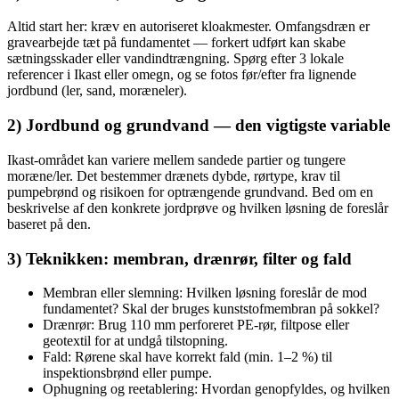
Altid start her: kræv en autoriseret kloakmester. Omfangsdræn er
gravearbejde tæt på fundamentet — forkert udført kan skabe
sætningsskader eller vandindtrængning. Spørg efter 3 lokale
referencer i Ikast eller omegn, og se fotos før/efter fra lignende
jordbund (ler, sand, moræneler).
2) Jordbund og grundvand — den vigtigste variable
Ikast-området kan variere mellem sandede partier og tungere
moræne/ler. Det bestemmer drænets dybde, rørtype, krav til
pumpebrønd og risikoen for optrængende grundvand. Bed om en
beskrivelse af den konkrete jordprøve og hvilken løsning de foreslår
baseret på den.
3) Teknikken: membran, drænrør, filter og fald
Membran eller slemning: Hvilken løsning foreslår de mod
fundamentet? Skal der bruges kunststofmembran på sokkel?
Drænrør: Brug 110 mm perforeret PE-rør, filtpose eller
geotextil for at undgå tilstopning.
Fald: Rørene skal have korrekt fald (min. 1–2 %) til
inspektionsbrønd eller pumpe.
Ophugning og reetablering: Hvordan genopfyldes, og hvilken