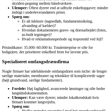
skylden‑pegning mellem håndværkere.
Ulemper:
Oftest dyrere end at udbyde enkeltopgaver; mindre
indsigt i underleverandørers priser.
Spørg om:
Er alt inklusiv (tagnedløb, fundamentssikring,
afvanding af kælder)?
Hvordan dokumenteres grave‑ og drænarbejdet (fotos,
as‑built tegninger)?
Hvad er reklamationsperiode og responstid ved fejl?
Prisindikator: 35.000–60.000 kr. Totalentreprise er ofte for
boligejere, der prioriterer enkelhed frem for laveste pris.
Specialiseret omfangsdrænsfirma
Nogle firmaer har udelukkende omfangsdræn som niche: de bruger
særlige materialer, membraner og teknikker til komplicerede sager
(højt grundvand, særlige fundamenter).
Fordele:
Høj faglighed, avancerede løsninger og ofte bedre
langtidsdokumentation.
Ulemper:
Kan være dyrere; mindre lokalkendskab hvis
firmaet kommer langvejsfra.
Spørg om:
Hvilke metoder anvender I mod høj grundvandstand?