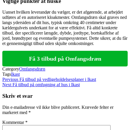
Vigtige punkter at huske
Uanset hvilken leverandør du vælger, er det afgørende, at arbejdet
udføres af en autoriseret kloakmester. Omfangsdræn skal graves ned
langs ydersiden af dit hus, typisk omkring 40 centimeter under
kældergulvets underkant for at være effektivt. Få altid konkrete
tilbud, der specificerer længde, dybde, jordtype, bortskaffelse af
jord, brøndtyper og eventuelle pumpesystemer. Dette sikrer, at du får
et gennemsigtigt tilbud uden skjulte omkostninger.
Få 3 tilbud på Omfangsdræn
Category
Omfangsdræn
Tags
Ikast
Indlægsnavigation
Previous
Previous
Få tilbud på vedligeholdelsesplaner i Ikast
Post
Next
Next
Få tilbud på omfugning af hus i Ikast
Post
Skriv et svar
Din e-mailadresse vil ikke blive publiceret.
Krævede felter er
markeret med
*
Kommentar
*