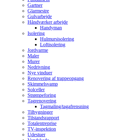
Gartner
Glarmestre
Gulvarbejde
Håndværker arbejde
Handyman
Isolering
Hulmursisolering
Loftisolering
Jordvarme
Maler
Murer
Nedrivning
Nye vinduer
Renovering af trappeopgang
Skimmelsvamp
Solceller
Strømpeforing
Tagrenovering
Tagmaling/tagafrensning
Tilbygninger
Tilstandsrapport
Totalentreprise
TV-inspektion
Udestuer