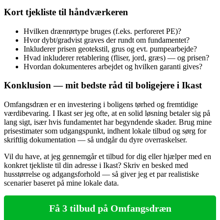
Kort tjekliste til håndværkeren
Hvilken drænrørtype bruges (f.eks. perforeret PE)?
Hvor dybt/gradvist graves der rundt om fundamentet?
Inkluderer prisen geotekstil, grus og evt. pumpearbejde?
Hvad inkluderer retablering (fliser, jord, græs) — og prisen?
Hvordan dokumenteres arbejdet og hvilken garanti gives?
Konklusion — mit bedste råd til boligejere i Ikast
Omfangsdræn er en investering i boligens tørhed og fremtidige
værdibevaring. I Ikast ser jeg ofte, at en solid løsning betaler sig på
lang sigt, især hvis fundamentet har begyndende skader. Brug mine
prisestimater som udgangspunkt, indhent lokale tilbud og sørg for
skriftlig dokumentation — så undgår du dyre overraskelser.
Vil du have, at jeg gennemgår et tilbud for dig eller hjælper med en
konkret tjekliste til din adresse i Ikast? Skriv en besked med
husstørrelse og adgangsforhold — så giver jeg et par realistiske
scenarier baseret på mine lokale data.
Få 3 tilbud på Omfangsdræn