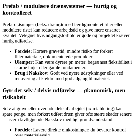
Prefab / modulære drænsystemer — hurtig og
kontrolleret
Prefab-løsninger (f.eks. drænrør med færdigmonteret filter eller
modulære riste) kan reducere arbejdstid og give mere ensartet
kvalitet. Velegnet hvis adgangsforhold er gode og projektet kræver
hurtig udførelse.
Fordele:
Kortere gravetid, mindre risiko for forkert
filtermateriale, dokumenterede produkter.
Ulemper:
Kan være dyrere pr. meter; begrænset fleksibilitet i
skarpe linjer eller gamle fundamenter.
Brug i Nakskov:
Godt ved nyere udstykninger eller ved
renovering af kældre med god adgang til materiel.
Gør‑det‑selv / delvis udførelse — økonomisk, men
risikabelt
Selv at grave eller overlade dele af arbejdet (fx retablering) kan
spare penge, men forkert udført dræn giver ofte større skader senere
— især i lavtliggende Nakskov med høj grundvandsstand.
Fordele:
Lavere direkte omkostninger; du bevarer kontrol
over materialevalg.