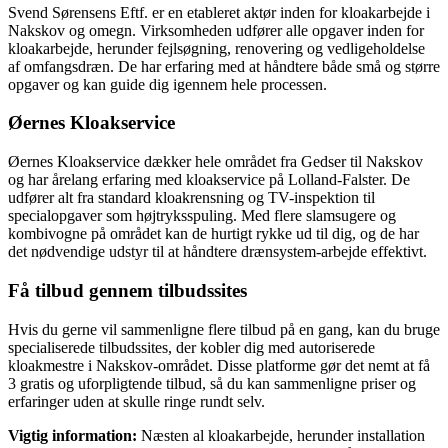
Svend Sørensens Eftf. er en etableret aktør inden for kloakarbejde i
Nakskov og omegn. Virksomheden udfører alle opgaver inden for
kloakarbejde, herunder fejlsøgning, renovering og vedligeholdelse
af omfangsdræn. De har erfaring med at håndtere både små og større
opgaver og kan guide dig igennem hele processen.
Øernes Kloakservice
Øernes Kloakservice dækker hele området fra Gedser til Nakskov
og har årelang erfaring med kloakservice på Lolland-Falster. De
udfører alt fra standard kloakrensning og TV-inspektion til
specialopgaver som højtryksspuling. Med flere slamsugere og
kombivogne på området kan de hurtigt rykke ud til dig, og de har
det nødvendige udstyr til at håndtere drænsystem-arbejde effektivt.
Få tilbud gennem tilbudssites
Hvis du gerne vil sammenligne flere tilbud på en gang, kan du bruge
specialiserede tilbudssites, der kobler dig med autoriserede
kloakmestre i Nakskov-området. Disse platforme gør det nemt at få
3 gratis og uforpligtende tilbud, så du kan sammenligne priser og
erfaringer uden at skulle ringe rundt selv.
Vigtig information:
Næsten al kloakarbejde, herunder installation