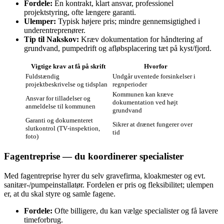
Fordele:
Én kontrakt, klart ansvar, professionel
projektstyring, ofte længere garanti.
Ulemper:
Typisk højere pris; mindre gennemsigtighed i
underentreprenører.
Tip til Nakskov:
Kræv dokumentation for håndtering af
grundvand, pumpedrift og afløbsplacering tæt på kyst/fjord.
Vigtige krav at få på skrift
Hvorfor
Fuldstændig
Undgår uventede forsinkelser i
projektbeskrivelse og tidsplan
regnperioder
Kommunen kan kræve
Ansvar for tilladelser og
dokumentation ved højt
anmeldelse til kommunen
grundvand
Garanti og dokumenteret
Sikrer at drænet fungerer over
slutkontrol (TV‑inspektion,
tid
foto)
Fagentreprise — du koordinerer specialister
Med fagentreprise hyrer du selv gravefirma, kloakmester og evt.
sanitær-/pumpeinstallatør. Fordelen er pris og fleksibilitet; ulempen
er, at du skal styre og samle fagene.
Fordele:
Ofte billigere, du kan vælge specialister og få lavere
timeforbrug.