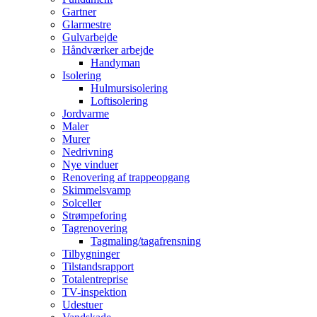
Gartner
Glarmestre
Gulvarbejde
Håndværker arbejde
Handyman
Isolering
Hulmursisolering
Loftisolering
Jordvarme
Maler
Murer
Nedrivning
Nye vinduer
Renovering af trappeopgang
Skimmelsvamp
Solceller
Strømpeforing
Tagrenovering
Tagmaling/tagafrensning
Tilbygninger
Tilstandsrapport
Totalentreprise
TV-inspektion
Udestuer