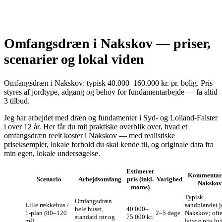
Omfangsdræn i Nakskov — priser,
scenarier og lokal viden
Omfangsdræn i Nakskov: typisk 40.000–160.000 kr. pr. bolig. Pris
styres af jordtype, adgang og behov for fundamentarbejde — få altid
3 tilbud.
Jeg har arbejdet med dræn og fundamenter i Syd- og Lolland-Falster
i over 12 år. Her får du mit praktiske overblik over, hvad et
omfangsdræn reelt koster i Nakskov — med realistiske
priseksempler, lokale forhold du skal kende til, og originale data fra
min egen, lokale undersøgelse.
Estimeret
Kommentar 
Scenario
Arbejdsomfang
pris (inkl.
Varighed
Nakskov
moms)
Typisk
Omfangsdræn
Lille rækkehus /
sandblandet j
hele huset,
40.000–
1-plan (80–120
2–5 dage
Nakskov; oft
standard rør og
75.000 kr.
m²)
lavere pris hv