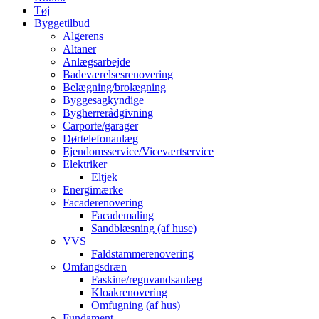
Tøj
Byggetilbud
Algerens
Altaner
Anlægsarbejde
Badeværelsesrenovering
Belægning/brolægning
Byggesagkyndige
Bygherrerådgivning
Carporte/garager
Dørtelefonanlæg
Ejendomsservice/Viceværtservice
Elektriker
Eltjek
Energimærke
Facaderenovering
Facademaling
Sandblæsning (af huse)
VVS
Faldstammerenovering
Omfangsdræn
Faskine/regnvandsanlæg
Kloakrenovering
Omfugning (af hus)
Fundament