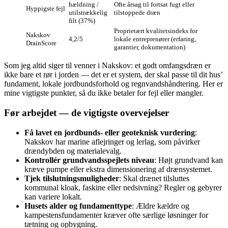
hældning /
Ofte årsag til fortsat fugt eller
Hyppigste fejl
utilstrækkelig
tilstoppede dræn
filt (37%)
Proprietært kvalitetsindeks for
Nakskov
4,2/5
lokale entreprenører (erfaring,
DrainScore
garantier, dokumentation)
Som jeg altid siger til venner i Nakskov: et godt omfangsdræn er
ikke bare et rør i jorden — det er et system, der skal passe til dit hus’
fundament, lokale jordbundsforhold og regnvandshåndtering. Her er
mine vigtigste punkter, så du ikke betaler for fejl eller mangler.
Før arbejdet — de vigtigste overvejelser
Få lavet en jordbunds- eller geoteknisk vurdering
:
Nakskov har marine aflejringer og lerlag, som påvirker
drændybden og materialevalg.
Kontrollér grundvandsspejlets niveau
: Højt grundvand kan
kræve pumpe eller ekstra dimensionering af drænsystemet.
Tjek tilslutningsmuligheder
: Skal drænet tilsluttes
kommunal kloak, faskine eller nedsivning? Regler og gebyrer
kan variere lokalt.
Husets alder og fundamenttype
: Ældre kældre og
kampestensfundamenter kræver ofte særlige løsninger for
tætning og opbygning.