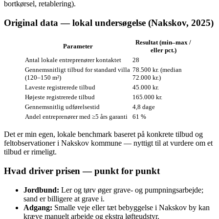
bortkørsel, retablering).
Original data — lokal undersøgelse (Nakskov, 2025)
Resultat (min–max /
Parameter
eller pct.)
Antal lokale entreprenører kontaktet
28
Gennemsnitligt tilbud for standard villa
78.500 kr. (median
(120–150 m²)
72.000 kr.)
Laveste registrerede tilbud
45.000 kr.
Højeste registrerede tilbud
165.000 kr.
Gennemsnitlig udførelsestid
4,8 dage
Andel entreprenører med ≥5 års garanti
61 %
Det er min egen, lokale benchmark baseret på konkrete tilbud og
feltobservationer i Nakskov kommune — nyttigt til at vurdere om et
tilbud er rimeligt.
Hvad driver prisen — punkt for punkt
Jordbund:
Ler og tørv øger grave- og pumpningsarbejde;
sand er billigere at grave i.
Adgang:
Smalle veje eller tæt bebyggelse i Nakskov by kan
kræve manuelt arbejde og ekstra løfteudstyr.