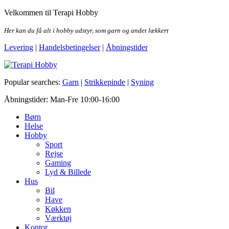
Skip
Velkommen til Terapi Hobby
to
the
Her kan du få alt i hobby udstyr, som garn og andet lækkert
content
Levering
|
Handelsbetingelser
|
Åbningstider
Terapi Hobby
Popular searches:
Garn
|
Strikkepinde
|
Syning
Åbningstider: Man-Fre 10:00-16:00
Børn
Helse
Hobby
Sport
Rejse
Gaming
Lyd & Billede
Hus
Bil
Have
Køkken
Værktøj
Kontor