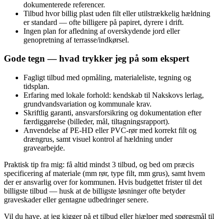
dokumenterede referencer.
Tilbud hvor billig plast uden filt eller utilstrækkelig hældning
er standard — ofte billigere på papiret, dyrere i drift.
Ingen plan for afledning af overskydende jord eller
genopretning af terrasse/indkørsel.
Gode tegn — hvad trykker jeg på som ekspert
Fagligt tilbud med opmåling, materialeliste, tegning og
tidsplan.
Erfaring med lokale forhold: kendskab til Nakskovs lerlag,
grundvandsvariation og kommunale krav.
Skriftlig garanti, ansvarsforsikring og dokumentation efter
færdiggørelse (billeder, mål, tiltagningsrapport).
Anvendelse af PE‑HD eller PVC‑rør med korrekt filt og
drængrus, samt visuel kontrol af hældning under
gravearbejde.
Praktisk tip fra mig: få altid mindst 3 tilbud, og bed om præcis
specificering af materiale (mm rør, type filt, mm grus), samt hvem
der er ansvarlig over for kommunen. Hvis budgettet frister til det
billigste tilbud — husk at de billigste løsninger ofte betyder
graveskader eller gentagne udbedringer senere.
Vil du have, at jeg kigger på et tilbud eller hjælper med spørgsmål til