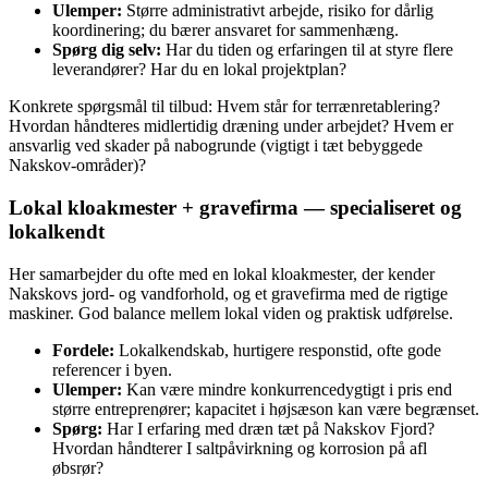
Ulemper:
Større administrativt arbejde, risiko for dårlig
koordinering; du bærer ansvaret for sammenhæng.
Spørg dig selv:
Har du tiden og erfaringen til at styre flere
leverandører? Har du en lokal projektplan?
Konkrete spørgsmål til tilbud: Hvem står for terrænretablering?
Hvordan håndteres midlertidig dræning under arbejdet? Hvem er
ansvarlig ved skader på nabogrunde (vigtigt i tæt bebyggede
Nakskov‑områder)?
Lokal kloakmester + gravefirma — specialiseret og
lokalkendt
Her samarbejder du ofte med en lokal kloakmester, der kender
Nakskovs jord- og vandforhold, og et gravefirma med de rigtige
maskiner. God balance mellem lokal viden og praktisk udførelse.
Fordele:
Lokalkendskab, hurtigere responstid, ofte gode
referencer i byen.
Ulemper:
Kan være mindre konkurrencedygtigt i pris end
større entreprenører; kapacitet i højsæson kan være begrænset.
Spørg:
Har I erfaring med dræn tæt på Nakskov Fjord?
Hvordan håndterer I saltpåvirkning og korrosion på afl
øbsrør?