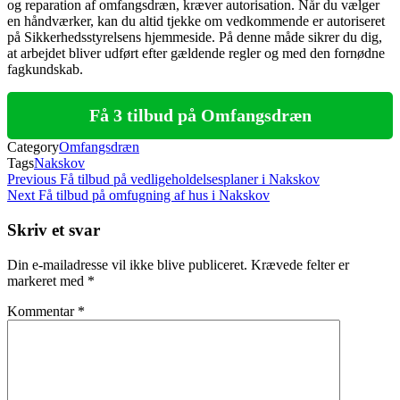
og reparation af omfangsdræn, kræver autorisation. Når du vælger
en håndværker, kan du altid tjekke om vedkommende er autoriseret
på Sikkerhedsstyrelsens hjemmeside. På denne måde sikrer du dig,
at arbejdet bliver udført efter gældende regler og med den fornødne
fagkundskab.
Få 3 tilbud på Omfangsdræn
Category
Omfangsdræn
Tags
Nakskov
Indlægsnavigation
Previous
Previous
Få tilbud på vedligeholdelsesplaner i Nakskov
Post
Next
Next
Få tilbud på omfugning af hus i Nakskov
Post
Skriv et svar
Din e-mailadresse vil ikke blive publiceret.
Krævede felter er
markeret med
*
Kommentar
*