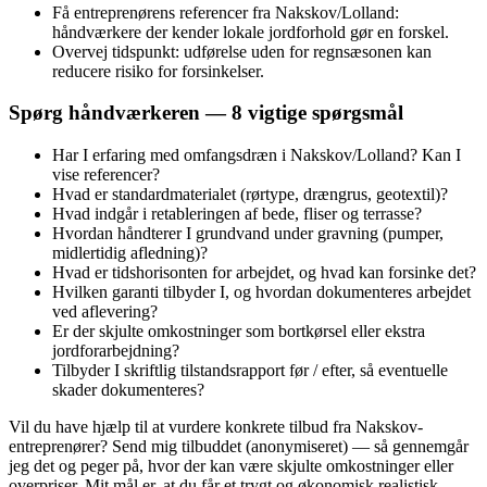
Få entreprenørens referencer fra Nakskov/Lolland:
håndværkere der kender lokale jordforhold gør en forskel.
Overvej tidspunkt: udførelse uden for regnsæsonen kan
reducere risiko for forsinkelser.
Spørg håndværkeren — 8 vigtige spørgsmål
Har I erfaring med omfangsdræn i Nakskov/Lolland? Kan I
vise referencer?
Hvad er standardmaterialet (rørtype, drængrus, geotextil)?
Hvad indgår i retableringen af bede, fliser og terrasse?
Hvordan håndterer I grundvand under gravning (pumper,
midlertidig afledning)?
Hvad er tidshorisonten for arbejdet, og hvad kan forsinke det?
Hvilken garanti tilbyder I, og hvordan dokumenteres arbejdet
ved aflevering?
Er der skjulte omkostninger som bortkørsel eller ekstra
jordforarbejdning?
Tilbyder I skriftlig tilstandsrapport før / efter, så eventuelle
skader dokumenteres?
Vil du have hjælp til at vurdere konkrete tilbud fra Nakskov-
entreprenører? Send mig tilbuddet (anonymiseret) — så gennemgår
jeg det og peger på, hvor der kan være skjulte omkostninger eller
overpriser. Mit mål er, at du får et trygt og økonomisk realistisk