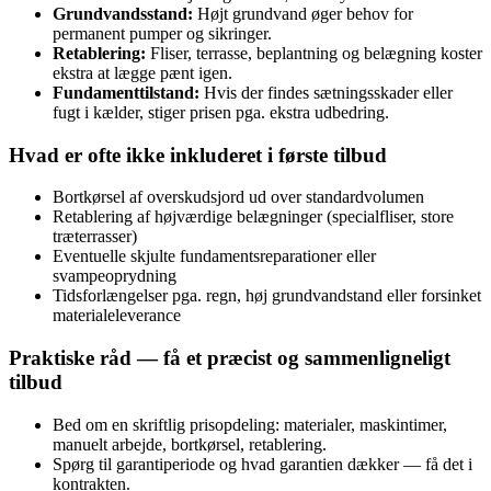
Grundvandsstand:
Højt grundvand øger behov for
permanent pumper og sikringer.
Retablering:
Fliser, terrasse, beplantning og belægning koster
ekstra at lægge pænt igen.
Fundamenttilstand:
Hvis der findes sætningsskader eller
fugt i kælder, stiger prisen pga. ekstra udbedring.
Hvad er ofte ikke inkluderet i første tilbud
Bortkørsel af overskudsjord ud over standardvolumen
Retablering af højværdige belægninger (specialfliser, store
træterrasser)
Eventuelle skjulte fundamentsreparationer eller
svampeoprydning
Tidsforlængelser pga. regn, høj grundvandstand eller forsinket
materialeleverance
Praktiske råd — få et præcist og sammenligneligt
tilbud
Bed om en skriftlig prisopdeling: materialer, maskintimer,
manuelt arbejde, bortkørsel, retablering.
Spørg til garantiperiode og hvad garantien dækker — få det i
kontrakten.