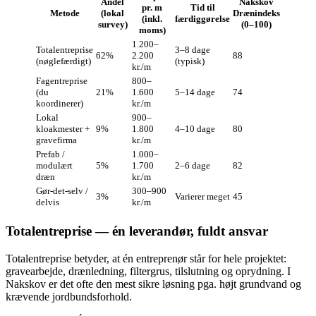
Andel
Nakskov
pr. m
Tid til
Metode
(lokal
Drænindeks
(inkl.
færdiggørelse
survey)
(0–100)
moms)
1.200–
Totalentreprise
3–8 dage
62%
2.200
88
(nøglefærdigt)
(typisk)
kr./m
Fagentreprise
800–
(du
21%
1.600
5–14 dage
74
koordinerer)
kr./m
Lokal
900–
kloakmester +
9%
1.800
4–10 dage
80
gravefirma
kr./m
Prefab /
1.000–
modulært
5%
1.700
2–6 dage
82
dræn
kr./m
Gør‑det‑selv /
300–900
3%
Varierer meget
45
delvis
kr./m
Totalentreprise — én leverandør, fuldt ansvar
Totalentreprise betyder, at én entreprenør står for hele projektet:
gravearbejde, drænledning, filtergrus, tilslutning og oprydning. I
Nakskov er det ofte den mest sikre løsning pga. højt grundvand og
krævende jordbundsforhold.