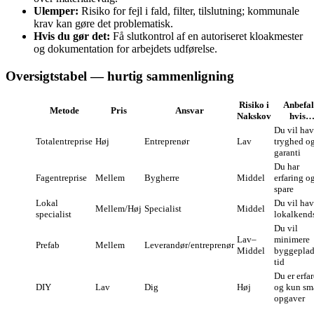
Ulemper:
Risiko for fejl i fald, filter, tilslutning; kommunale
krav kan gøre det problematisk.
Hvis du gør det:
Få slutkontrol af en autoriseret kloakmester
og dokumentation for arbejdets udførelse.
Oversigtstabel — hurtig sammenligning
Risiko i
Anbefal
Metode
Pris
Ansvar
Nakskov
hvis
Du vil ha
Totalentreprise
Høj
Entreprenør
Lav
tryghed o
garanti
Du har
Fagentreprise
Mellem
Bygherre
Middel
erfaring og
spare
Lokal
Du vil ha
Mellem/Høj
Specialist
Middel
specialist
lokalkend
Du vil
Lav–
minimere
Prefab
Mellem
Leverandør/entreprenør
Middel
byggeplad
tid
Du er erfa
DIY
Lav
Dig
Høj
og kun sm
opgaver