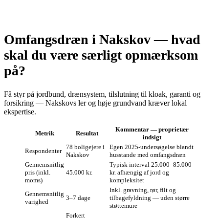
Omfangsdræn i Nakskov — hvad
skal du være særligt opmærksom
på?
Få styr på jordbund, drænsystem, tilslutning til kloak, garanti og
forsikring — Nakskovs ler og høje grundvand kræver lokal
ekspertise.
Kommentar — proprietær
Metrik
Resultat
indsigt
78 boligejere i
Egen 2025‑undersøgelse blandt
Respondenter
Nakskov
husstande med omfangsdræn
Gennemsnitlig
Typisk interval 25.000–85.000
pris (inkl.
45.000 kr.
kr. afhængig af jord og
moms)
kompleksitet
Inkl. gravning, rør, filt og
Gennemsnitlig
3–7 dage
tilbagefyldning — uden større
varighed
støttemure
Forkert