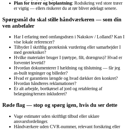
Plan for træer og beplantning
: Rodsikring ved store træer
er vigtig — ellers risikerer du at rør bliver ødelagt senere.
Spørgsmål du skal stille håndværkeren — som din
ven anbefaler
Har I erfaring med omfangsdræn i Nakskov / Lolland? Kan I
vise lokale referencer?
Tilbyder I skriftlig geoteknisk vurdering eller samarbejder I
med geotekniker?
Hvilke materialer bruger I (rørtype, filt, drængrus)? Hvad er
forventet levetid?
Hvordan dokumenterer I hældning og tilslutning — får jeg
as‑built tegninger og billeder?
Hvad er garantiens længde og hvad dækker den konkret?
Hvordan håndteres reklamationer?
Er alt arbejde, bortkørsel af jord og retablering af
belægning/terræn inkluderet?
Røde flag — stop og spørg igen, hvis du ser dette
Vage estimater uden skriftligt tilbud eller uklare
ansvarsfordelinger.
Håndværkere uden CVR‑nummer, relevant forsikring eller