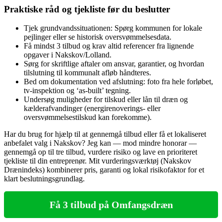
Praktiske råd og tjekliste før du beslutter
Tjek grundvandssituationen: Spørg kommunen for lokale
pejlinger eller se historisk oversvømmelsesdata.
Få mindst 3 tilbud og krav altid referencer fra lignende
opgaver i Nakskov/Lolland.
Sørg for skriftlige aftaler om ansvar, garantier, og hvordan
tilslutning til kommunalt afløb håndteres.
Bed om dokumentation ved afslutning: foto fra hele forløbet,
tv‑inspektion og ‘as‑built’ tegning.
Undersøg muligheder for tilskud eller lån til dræn og
kælderafvandinger (energirenoverings- eller
oversvømmelsestilskud kan forekomme).
Har du brug for hjælp til at gennemgå tilbud eller få et lokaliseret
anbefalet valg i Nakskov? Jeg kan — mod mindre honorar —
gennemgå op til tre tilbud, vurdere risiko og lave en prioriteret
tjekliste til din entreprenør. Mit vurderingsværktøj (Nakskov
Drænindeks) kombinerer pris, garanti og lokal risikofaktor for et
klart beslutningsgrundlag.
Få 3 tilbud på Omfangsdræn