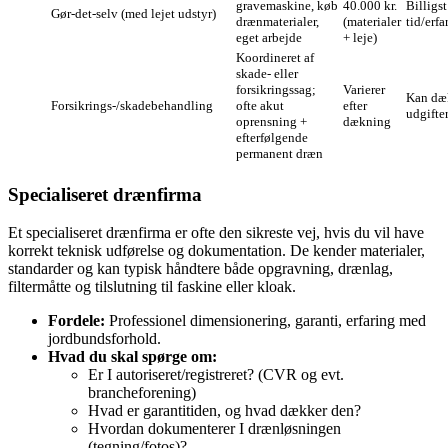
gravemaskine, køb
40.000 kr.
Billigst
Gør‑det‑selv (med lejet udstyr)
drænmaterialer,
(materialer
tid/erfa
eget arbejde
+ leje)
Koordineret af
skade- eller
forsikringssag;
Varierer
Kan dæk
Forsikrings-/skadebehandling
ofte akut
efter
udgifte
oprensning +
dækning
efterfølgende
permanent dræn
Specialiseret drænfirma
Et specialiseret drænfirma er ofte den sikreste vej, hvis du vil have
korrekt teknisk udførelse og dokumentation. De kender materialer,
standarder og kan typisk håndtere både opgravning, drænlag,
filtermåtte og tilslutning til faskine eller kloak.
Fordele:
Professionel dimensionering, garanti, erfaring med
jordbundsforhold.
Hvad du skal spørge om:
Er I autoriseret/registreret? (CVR og evt.
brancheforening)
Hvad er garantitiden, og hvad dækker den?
Hvordan dokumenterer I drænløsningen
(tegning/fotos)?