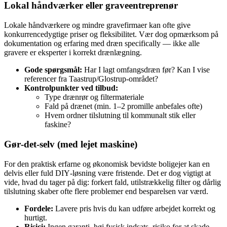
Lokal håndværker eller graveentreprenør
Lokale håndværkere og mindre gravefirmaer kan ofte give
konkurrencedygtige priser og fleksibilitet. Vær dog opmærksom på
dokumentation og erfaring med dræn specifically — ikke alle
gravere er eksperter i korrekt drænlægning.
Gode spørgsmål:
Har I lagt omfangsdræn før? Kan I vise
referencer fra Taastrup/Glostrup‑området?
Kontrolpunkter ved tilbud:
Type drænrør og filtermateriale
Fald på drænet (min. 1–2 promille anbefales ofte)
Hvem ordner tilslutning til kommunalt stik eller
faskine?
Gør‑det‑selv (med lejet maskine)
For den praktisk erfarne og økonomisk bevidste boligejer kan en
delvis eller fuld DIY‑løsning være fristende. Det er dog vigtigt at
vide, hvad du tager på dig: forkert fald, utilstrækkelig filter og dårlig
tilslutning skaber ofte flere problemer end besparelsen var værd.
Fordele:
Lavere pris hvis du kan udføre arbejdet korrekt og
hurtigt.
Risici:
Ingen garanti, høj fysisk indsats, risiko for at skade