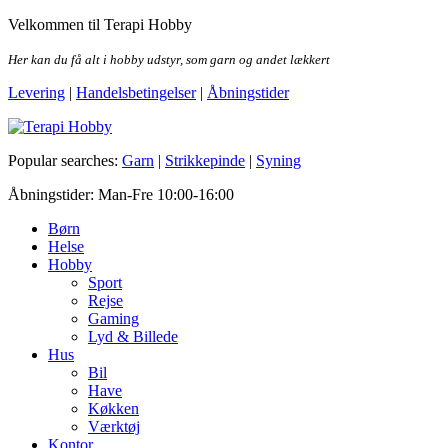
Skip
Velkommen til Terapi Hobby
to
the
Her kan du få alt i hobby udstyr, som garn og andet lækkert
content
Levering
|
Handelsbetingelser
|
Åbningstider
Terapi Hobby
Popular searches:
Garn
|
Strikkepinde
|
Syning
Åbningstider: Man-Fre 10:00-16:00
Børn
Helse
Hobby
Sport
Rejse
Gaming
Lyd & Billede
Hus
Bil
Have
Køkken
Værktøj
Kontor