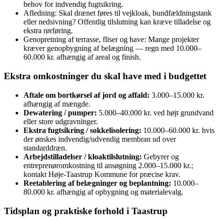
behov for indvendig fugtsikring.
Afledning: Skal drænet føres til vejkloak, bundfældningstank
eller nedsivning? Offentlig tilslutning kan kræve tilladelse og
ekstra rørføring.
Genopretning af terrasse, fliser og have: Mange projekter
kræver genopbygning af belægning — regn med 10.000–
60.000 kr. afhængig af areal og finish.
Ekstra omkostninger du skal have med i budgettet
Aftale om bortkørsel af jord og affald:
3.000–15.000 kr.
afhængig af mængde.
Dewatering / pumper:
5.000–40.000 kr. ved højt grundvand
eller store udgravninger.
Ekstra fugtsikring / sokkelisolering:
10.000–60.000 kr. hvis
der ønskes indvendig/udvendig membran ud over
standarddræn.
Arbejdstilladelser / kloaktilslutning:
Gebyrer og
entreprenøromkostning til ansøgning 2.000–15.000 kr.;
kontakt Høje‑Taastrup Kommune for præcise krav.
Reetablering af belægninger og beplantning:
10.000–
80.000 kr. afhængig af opbygning og materialevalg.
Tidsplan og praktiske forhold i Taastrup