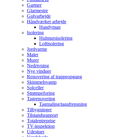
Gartner
Glarmestre
Gulvarbejde
Håndværker arbejde
Handyman
Isolering
Hulmursisolering
Loftisolering
Jordvarme
Maler
Murer
Nedrivning
Nye vinduer
Renovering af trappeopgang
Skimmelsvamp
Solceller
Strømpeforing
Tagrenovering
Tagmaling/tagafrensning
Tilbygninger
Tilstandsrapport
Totalentreprise
TV-inspektion
Udestuer