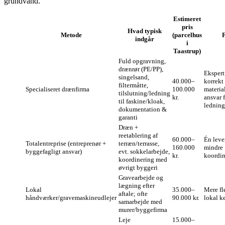
grundvand.
Estimeret
pris
Hvad typisk
Metode
(parcelhus
indgår
i
Taastrup)
Fuld opgravning,
drænrør (PE/PP),
Eksperti
singelsand,
40.000–
korrekt
filtermåtte,
Specialiseret drænfirma
100.000
materia
tilslutning/ledning
kr.
ansvar 
til faskine/kloak,
ledning
dokumentation &
garanti
Dræn +
reetablering af
60.000–
Én leve
Totalentreprise (entreprenør +
terræn/terrasse,
160.000
mindre
byggefagligt ansvar)
evt. sokkelarbejde,
kr.
koordin
koordinering med
øvrigt byggeri
Gravearbejde og
lægning efter
Lokal
35.000–
Mere fle
aftale; ofte
håndværker/gravemaskineudlejer
90.000 kr.
lokal k
samarbejde med
murer/byggefirma
Leje
15.000–