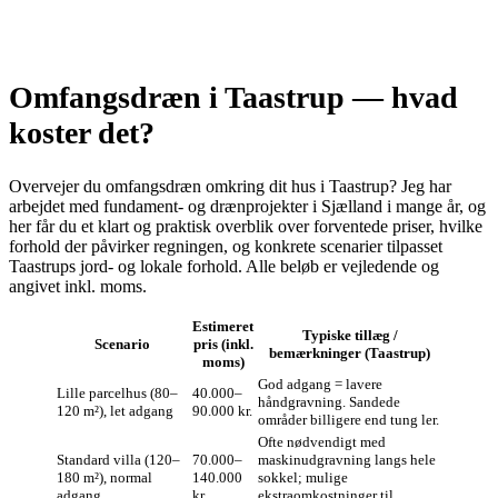
Omfangsdræn i Taastrup — hvad
koster det?
Overvejer du omfangsdræn omkring dit hus i Taastrup? Jeg har
arbejdet med fundament- og drænprojekter i Sjælland i mange år, og
her får du et klart og praktisk overblik over forventede priser, hvilke
forhold der påvirker regningen, og konkrete scenarier tilpasset
Taastrups jord- og lokale forhold. Alle beløb er vejledende og
angivet inkl. moms.
Estimeret
Typiske tillæg /
Scenario
pris (inkl.
bemærkninger (Taastrup)
moms)
God adgang = lavere
Lille parcelhus (80–
40.000–
håndgravning. Sandede
120 m²), let adgang
90.000 kr.
områder billigere end tung ler.
Ofte nødvendigt med
Standard villa (120–
70.000–
maskinudgravning langs hele
180 m²), normal
140.000
sokkel; mulige
adgang
kr.
ekstraomkostninger til