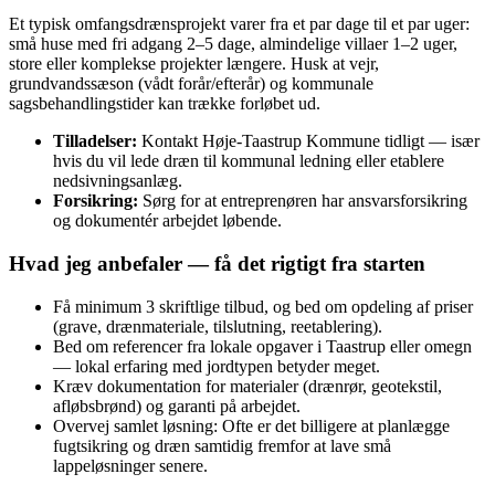
Et typisk omfangsdrænsprojekt varer fra et par dage til et par uger:
små huse med fri adgang 2–5 dage, almindelige villaer 1–2 uger,
store eller komplekse projekter længere. Husk at vejr,
grundvandssæson (vådt forår/efterår) og kommunale
sagsbehandlingstider kan trække forløbet ud.
Tilladelser:
Kontakt Høje‑Taastrup Kommune tidligt — især
hvis du vil lede dræn til kommunal ledning eller etablere
nedsivningsanlæg.
Forsikring:
Sørg for at entreprenøren har ansvarsforsikring
og dokumentér arbejdet løbende.
Hvad jeg anbefaler — få det rigtigt fra starten
Få minimum 3 skriftlige tilbud, og bed om opdeling af priser
(grave, drænmateriale, tilslutning, reetablering).
Bed om referencer fra lokale opgaver i Taastrup eller omegn
— lokal erfaring med jordtypen betyder meget.
Kræv dokumentation for materialer (drænrør, geotekstil,
afløbsbrønd) og garanti på arbejdet.
Overvej samlet løsning: Ofte er det billigere at planlægge
fugtsikring og dræn samtidig fremfor at lave små
lappeløsninger senere.