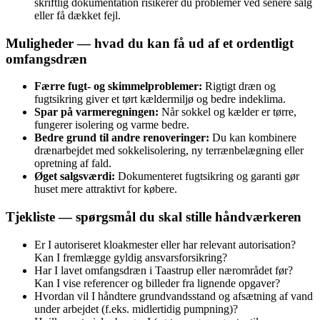
skriftlig dokumentation risikerer du problemer ved senere salg
eller få dækket fejl.
Muligheder — hvad du kan få ud af et ordentligt
omfangsdræn
Færre fugt‑ og skimmelproblemer:
Rigtigt dræn og
fugtsikring giver et tørt kældermiljø og bedre indeklima.
Spar på varmeregningen:
Når sokkel og kælder er tørre,
fungerer isolering og varme bedre.
Bedre grund til andre renoveringer:
Du kan kombinere
drænarbejdet med sokkelisolering, ny terrænbelægning eller
opretning af fald.
Øget salgsværdi:
Dokumenteret fugtsikring og garanti gør
huset mere attraktivt for købere.
Tjekliste — spørgsmål du skal stille håndværkeren
Er I autoriseret kloakmester eller har relevant autorisation?
Kan I fremlægge gyldig ansvarsforsikring?
Har I lavet omfangsdræn i Taastrup eller nærområdet før?
Kan I vise referencer og billeder fra lignende opgaver?
Hvordan vil I håndtere grundvandsstand og afsætning af vand
under arbejdet (f.eks. midlertidig pumpning)?