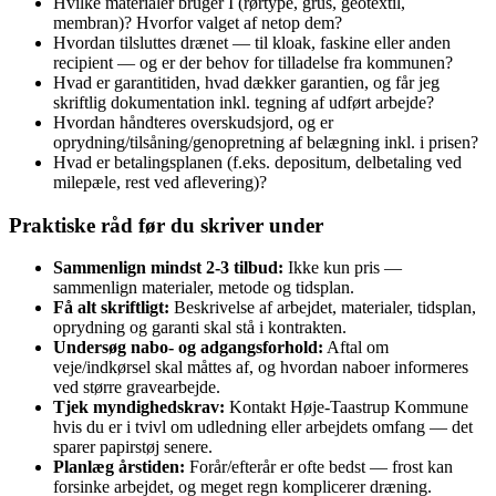
Hvilke materialer bruger I (rørtype, grus, geotextil,
membran)? Hvorfor valget af netop dem?
Hvordan tilsluttes drænet — til kloak, faskine eller anden
recipient — og er der behov for tilladelse fra kommunen?
Hvad er garantitiden, hvad dækker garantien, og får jeg
skriftlig dokumentation inkl. tegning af udført arbejde?
Hvordan håndteres overskudsjord, og er
oprydning/tilsåning/genopretning af belægning inkl. i prisen?
Hvad er betalingsplanen (f.eks. depositum, delbetaling ved
milepæle, rest ved aflevering)?
Praktiske råd før du skriver under
Sammenlign mindst 2‑3 tilbud:
Ikke kun pris —
sammenlign materialer, metode og tidsplan.
Få alt skriftligt:
Beskrivelse af arbejdet, materialer, tidsplan,
oprydning og garanti skal stå i kontrakten.
Undersøg nabo‑ og adgangsforhold:
Aftal om
veje/indkørsel skal måttes af, og hvordan naboer informeres
ved større gravearbejde.
Tjek myndighedskrav:
Kontakt Høje‑Taastrup Kommune
hvis du er i tvivl om udledning eller arbejdets omfang — det
sparer papirstøj senere.
Planlæg årstiden:
Forår/efterår er ofte bedst — frost kan
forsinke arbejdet, og meget regn komplicerer dræning.