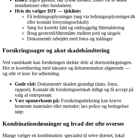
installationer eller fundament.
Hvis du vælger DIY — tjekliste:
Få ledningsoplysninger (søg via ledningsoplysninger.dk
eller kontakt forsyningsselskab)
Sørg for korrekt fald og omhyggelig filtretablering
Brug geotextil/filtermåtte mellem jord og singels
Dokumentér arbejdet med fotos og målinger
Forsikringssager og akut skadehåndtering
Ved vandskade kan forsikringen dække dele af drænomlægningen.
Her er koordinering med taksator og dokumentation afgørende —
og ofte et krav for udbetaling.
Gode råd:
Dokumentér skaden grundigt (dato, fotos,
rapport). Kontakt dit forsikringsselskab tidligt og få accept på
valg af entreprenør.
Vær opmærksom på:
Forsikringsdækning kan kræve
bestemte materialer eller metoder; læs police og betingelser
nøje.
Kombinationsløsninger og hvad der ofte overses
Mange vælger en kombination: specialist til selve drænet, lokal