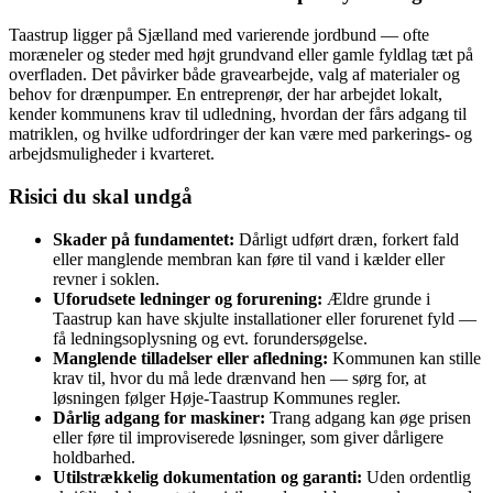
Taastrup ligger på Sjælland med varierende jordbund — ofte
moræneler og steder med højt grundvand eller gamle fyldlag tæt på
overfladen. Det påvirker både gravearbejde, valg af materialer og
behov for drænpumper. En entreprenør, der har arbejdet lokalt,
kender kommunens krav til udledning, hvordan der fårs adgang til
matriklen, og hvilke udfordringer der kan være med parkerings- og
arbejdsmuligheder i kvarteret.
Risici du skal undgå
Skader på fundamentet:
Dårligt udført dræn, forkert fald
eller manglende membran kan føre til vand i kælder eller
revner i soklen.
Uforudsete ledninger og forurening:
Ældre grunde i
Taastrup kan have skjulte installationer eller forurenet fyld —
få ledningsoplysning og evt. forundersøgelse.
Manglende tilladelser eller afledning:
Kommunen kan stille
krav til, hvor du må lede drænvand hen — sørg for, at
løsningen følger Høje‑Taastrup Kommunes regler.
Dårlig adgang for maskiner:
Trang adgang kan øge prisen
eller føre til improviserede løsninger, som giver dårligere
holdbarhed.
Utilstrækkelig dokumentation og garanti:
Uden ordentlig