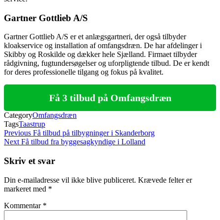
Gartner Gottlieb A/S
Gartner Gottlieb A/S er et anlægsgartneri, der også tilbyder
kloakservice og installation af omfangsdræn. De har afdelinger i
Skibby og Roskilde og dækker hele Sjælland. Firmaet tilbyder
rådgivning, fugtundersøgelser og uforpligtende tilbud. De er kendt
for deres professionelle tilgang og fokus på kvalitet.
Få 3 tilbud på Omfangsdræn
Category
Omfangsdræn
Tags
Taastrup
Indlægsnavigation
Previous
Previous
Få tilbud på tilbygninger i Skanderborg
Post
Next
Next
Få tilbud fra byggesagkyndige i Lolland
Post
Skriv et svar
Din e-mailadresse vil ikke blive publiceret.
Krævede felter er
markeret med
*
Kommentar
*