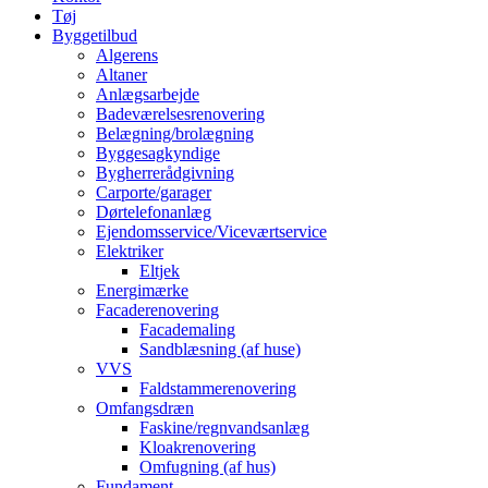
Tøj
Byggetilbud
Algerens
Altaner
Anlægsarbejde
Badeværelsesrenovering
Belægning/brolægning
Byggesagkyndige
Bygherrerådgivning
Carporte/garager
Dørtelefonanlæg
Ejendomsservice/Viceværtservice
Elektriker
Eltjek
Energimærke
Facaderenovering
Facademaling
Sandblæsning (af huse)
VVS
Faldstammerenovering
Omfangsdræn
Faskine/regnvandsanlæg
Kloakrenovering
Omfugning (af hus)
Fundament