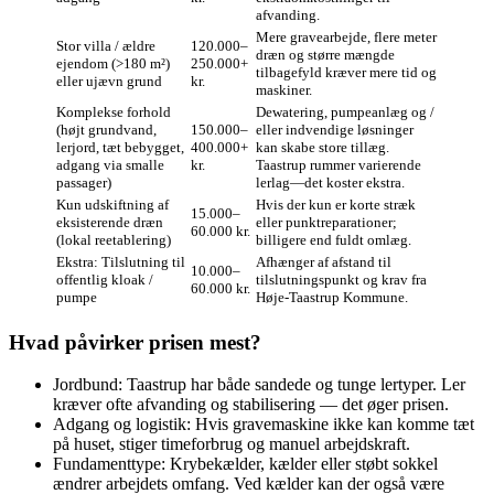
afvanding.
Mere gravearbejde, flere meter
Stor villa / ældre
120.000–
dræn og større mængde
ejendom (>180 m²)
250.000+
tilbagefyld kræver mere tid og
eller ujævn grund
kr.
maskiner.
Komplekse forhold
Dewatering, pumpeanlæg og /
(højt grundvand,
150.000–
eller indvendige løsninger
lerjord, tæt bebygget,
400.000+
kan skabe store tillæg.
adgang via smalle
kr.
Taastrup rummer varierende
passager)
lerlag—det koster ekstra.
Kun udskiftning af
Hvis der kun er korte stræk
15.000–
eksisterende dræn
eller punktreparationer;
60.000 kr.
(lokal reetablering)
billigere end fuldt omlæg.
Ekstra: Tilslutning til
Afhænger af afstand til
10.000–
offentlig kloak /
tilslutningspunkt og krav fra
60.000 kr.
pumpe
Høje-Taastrup Kommune.
Hvad påvirker prisen mest?
Jordbund: Taastrup har både sandede og tunge lertyper. Ler
kræver ofte afvanding og stabilisering — det øger prisen.
Adgang og logistik: Hvis gravemaskine ikke kan komme tæt
på huset, stiger timeforbrug og manuel arbejdskraft.
Fundamenttype: Krybekælder, kælder eller støbt sokkel
ændrer arbejdets omfang. Ved kælder kan der også være