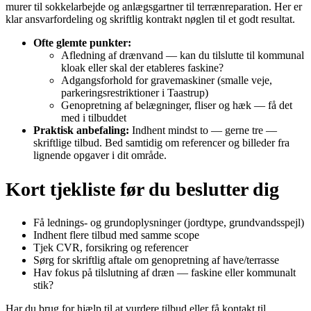
murer til sokkelarbejde og anlægsgartner til terrænreparation. Her er
klar ansvarfordeling og skriftlig kontrakt nøglen til et godt resultat.
Ofte glemte punkter:
Afledning af drænvand — kan du tilslutte til kommunal
kloak eller skal der etableres faskine?
Adgangsforhold for gravemaskiner (smalle veje,
parkeringsrestriktioner i Taastrup)
Genopretning af belægninger, fliser og hæk — få det
med i tilbuddet
Praktisk anbefaling:
Indhent mindst to — gerne tre —
skriftlige tilbud. Bed samtidig om referencer og billeder fra
lignende opgaver i dit område.
Kort tjekliste før du beslutter dig
Få lednings- og grundoplysninger (jordtype, grundvandsspejl)
Indhent flere tilbud med samme scope
Tjek CVR, forsikring og referencer
Sørg for skriftlig aftale om genopretning af have/terrasse
Hav fokus på tilslutning af dræn — faskine eller kommunalt
stik?
Har du brug for hjælp til at vurdere tilbud eller få kontakt til