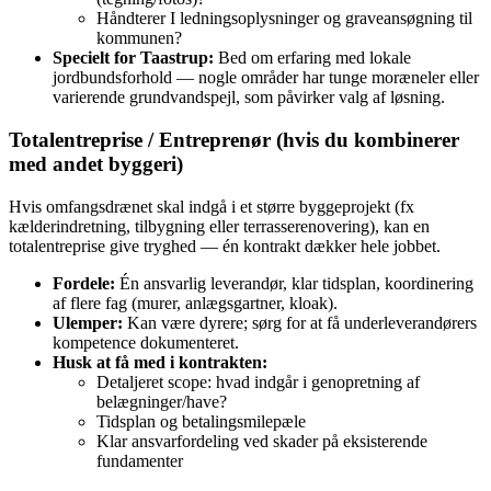
Håndterer I ledningsoplysninger og graveansøgning til
kommunen?
Specielt for Taastrup:
Bed om erfaring med lokale
jordbundsforhold — nogle områder har tunge moræneler eller
varierende grundvandspejl, som påvirker valg af løsning.
Totalentreprise / Entreprenør (hvis du kombinerer
med andet byggeri)
Hvis omfangsdrænet skal indgå i et større byggeprojekt (fx
kælderindretning, tilbygning eller terrasserenovering), kan en
totalentreprise give tryghed — én kontrakt dækker hele jobbet.
Fordele:
Én ansvarlig leverandør, klar tidsplan, koordinering
af flere fag (murer, anlægsgartner, kloak).
Ulemper:
Kan være dyrere; sørg for at få underleverandørers
kompetence dokumenteret.
Husk at få med i kontrakten:
Detaljeret scope: hvad indgår i genopretning af
belægninger/have?
Tidsplan og betalingsmilepæle
Klar ansvarfordeling ved skader på eksisterende
fundamenter