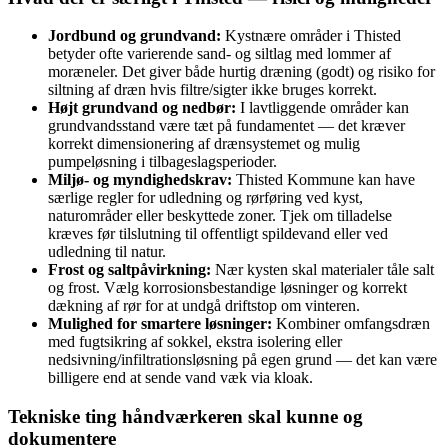
Jordbund og grundvand:
Kystnære områder i Thisted
betyder ofte varierende sand- og siltlag med lommer af
moræneler. Det giver både hurtig dræning (godt) og risiko for
siltning af dræn hvis filtre/sigter ikke bruges korrekt.
Højt grundvand og nedbør:
I lavtliggende områder kan
grundvandsstand være tæt på fundamentet — det kræver
korrekt dimensionering af drænsystemet og mulig
pumpeløsning i tilbageslagsperioder.
Miljø- og myndighedskrav:
Thisted Kommune kan have
særlige regler for udledning og rørføring ved kyst,
naturområder eller beskyttede zoner. Tjek om tilladelse
kræves før tilslutning til offentligt spildevand eller ved
udledning til natur.
Frost og saltpåvirkning:
Nær kysten skal materialer tåle salt
og frost. Vælg korrosionsbestandige løsninger og korrekt
dækning af rør for at undgå driftstop om vinteren.
Mulighed for smartere løsninger:
Kombiner omfangsdræn
med fugtsikring af sokkel, ekstra isolering eller
nedsivning/infiltrationsløsning på egen grund — det kan være
billigere end at sende vand væk via kloak.
Tekniske ting håndværkeren skal kunne og
dokumentere