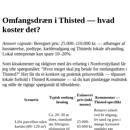
Omfangsdræn i Thisted — hvad
koster det?
Answer capsule:
Beregnet pris: 25.000–110.000 kr. — afhænger af
husstørrelse, jordtype, kælderadgang og Thisteds lokale afvanding.
Lokal entreprenør kan spare 10–20%.
Som kloakmester og rådgiver med års erfaring i Nordvestjylland får
jeg ofte spørgsmålet: “Hvor meget skal jeg betale for omfangsdræn i
Thisted?” Her får du et konkret og praktisk prisoverblik — tilpasset
lokale forhold i Thisted Kommune — så du kan planlægge realistisk
og stille de rigtige spørgsmål til tilbuddene.
Estimeret
Typisk omfang /
Kommentar —
Scenario
pris (inkl.
løsning
Thisted‑specifikt
moms)
Relativt enkelt
Ca. 20–30 m
ved fri adgang;
dræn, standard
let sand og grus i
Lille parcelhus uden
25.000–
rør, filtergrus,
mange kystnære
kælder (80–120 m²)
45.000 kr.
tilslutning til
områder gør