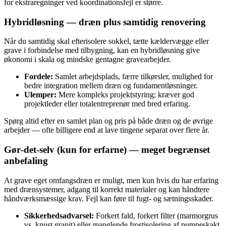
for ekstraregninger ved koordinationsfejl er større.
Hybridløsning — dræn plus samtidig renovering
Når du samtidig skal efterisolere sokkel, tætte kældervægge eller
grave i forbindelse med tilbygning, kan en hybridløsning give
økonomi i skala og mindske gentagne gravearbejder.
Fordele:
Samlet arbejdsplads, færre tilkørsler, mulighed for
bedre integration mellem dræn og fundamentløsninger.
Ulemper:
Mere kompleks projektstyring; kræver god
projektleder eller totalentreprenør med bred erfaring.
Spørg altid efter en samlet plan og pris på både dræn og de øvrige
arbejder — ofte billigere end at lave tingene separat over flere år.
Gør‑det‑selv (kun for erfarne) — meget begrænset
anbefaling
At grave eget omfangsdræn er muligt, men kun hvis du har erfaring
med drænsystemer, adgang til korrekt materialer og kan håndtere
håndværksmæssige krav. Fejl kan føre til fugt- og sætningsskader.
Sikkerhedsadvarsel:
Forkert fald, forkert filter (marmorgrus
vs. knust granit) eller manglende frostisolering af pumpeskakt