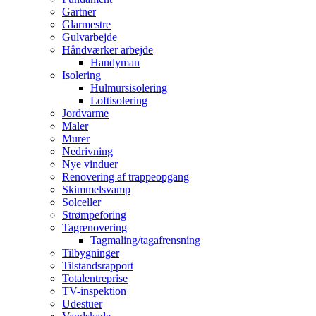
Gartner
Glarmestre
Gulvarbejde
Håndværker arbejde
Handyman
Isolering
Hulmursisolering
Loftisolering
Jordvarme
Maler
Murer
Nedrivning
Nye vinduer
Renovering af trappeopgang
Skimmelsvamp
Solceller
Strømpeforing
Tagrenovering
Tagmaling/tagafrensning
Tilbygninger
Tilstandsrapport
Totalentreprise
TV-inspektion
Udestuer