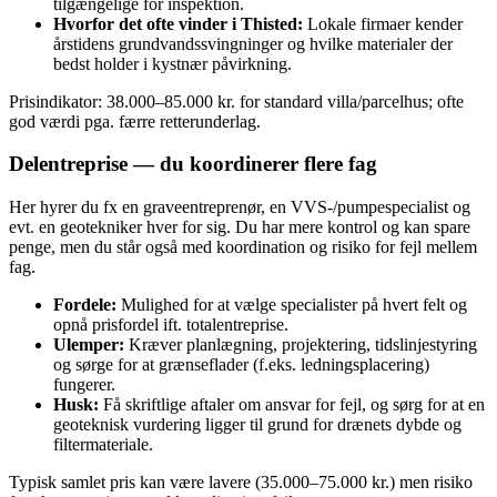
tilgængelige for inspektion.
Hvorfor det ofte vinder i Thisted:
Lokale firmaer kender
årstidens grundvandssvingninger og hvilke materialer der
bedst holder i kystnær påvirkning.
Prisindikator: 38.000–85.000 kr. for standard villa/parcelhus; ofte
god værdi pga. færre retterunderlag.
Delentreprise — du koordinerer flere fag
Her hyrer du fx en graveentreprenør, en VVS‑/pumpespecialist og
evt. en geotekniker hver for sig. Du har mere kontrol og kan spare
penge, men du står også med koordination og risiko for fejl mellem
fag.
Fordele:
Mulighed for at vælge specialister på hvert felt og
opnå prisfordel ift. totalentreprise.
Ulemper:
Kræver planlægning, projektering, tidslinjestyring
og sørge for at grænseflader (f.eks. ledningsplacering)
fungerer.
Husk:
Få skriftlige aftaler om ansvar for fejl, og sørg for at en
geoteknisk vurdering ligger til grund for drænets dybde og
filtermateriale.
Typisk samlet pris kan være lavere (35.000–75.000 kr.) men risiko