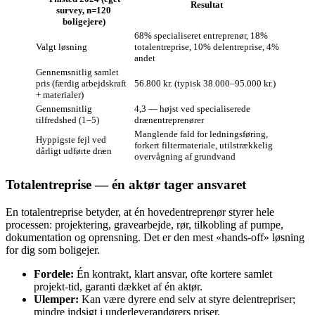
Resultat
survey, n=120
boligejere)
68% specialiseret entreprenør, 18%
Valgt løsning
totalentreprise, 10% delentreprise, 4%
andet
Gennemsnitlig samlet
pris (færdig arbejdskraft
56.800 kr. (typisk 38.000–95.000 kr.)
+ materialer)
Gennemsnitlig
4,3 — højst ved specialiserede
tilfredshed (1–5)
drænentreprenører
Manglende fald for ledningsføring,
Hyppigste fejl ved
forkert filtermateriale, utilstrækkelig
dårligt udførte dræn
overvågning af grundvand
Totalentreprise — én aktør tager ansvaret
En totalentreprise betyder, at én hovedentreprenør styrer hele
processen: projektering, gravearbejde, rør, tilkobling af pumpe,
dokumentation og oprensning. Det er den mest «hands‑off» løsning
for dig som boligejer.
Fordele:
Én kontrakt, klart ansvar, ofte kortere samlet
projekt‑tid, garanti dækket af én aktør.
Ulemper:
Kan være dyrere end selv at styre delentrepriser;
mindre indsigt i underleverandørers priser.