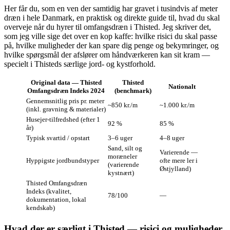
Her får du, som en ven der samtidig har gravet i tusindvis af meter
dræn i hele Danmark, en praktisk og direkte guide til, hvad du skal
overveje når du hyrer til omfangsdræn i Thisted. Jeg skriver det,
som jeg ville sige det over en kop kaffe: hvilke risici du skal passe
på, hvilke muligheder der kan spare dig penge og bekymringer, og
hvilke spørgsmål der afslører om håndværkeren kan sit kram —
specielt i Thisteds særlige jord- og kystforhold.
Original data — Thisted
Thisted
Nationalt
Omfangsdræn Indeks 2024
(benchmark)
Gennemsnitlig pris pr. meter
~850 kr./m
~1.000 kr./m
(inkl. gravning & materialer)
Husejer-tilfredshed (efter 1
92 %
85 %
år)
Typisk svartid / opstart
3–6 uger
4–8 uger
Sand, silt og
Varierende —
moræneler
Hyppigste jordbundstyper
ofte mere ler i
(varierende
Østjylland)
kystnært)
Thisted Omfangsdræn
Indeks (kvalitet,
78/100
—
dokumentation, lokal
kendskab)
Hvad der er særligt i Thisted — risici og muligheder