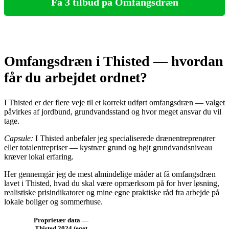
Få 3 tilbud på Omfangsdræn
Omfangsdræn i Thisted — hvordan
får du arbejdet ordnet?
I Thisted er der flere veje til et korrekt udført omfangsdræn — valget
påvirkes af jordbund, grundvandsstand og hvor meget ansvar du vil
tage.
Capsule:
I Thisted anbefaler jeg specialiserede drænentreprenører
eller totalentrepriser — kystnær grund og højt grundvandsniveau
kræver lokal erfaring.
Her gennemgår jeg de mest almindelige måder at få omfangsdræn
lavet i Thisted, hvad du skal være opmærksom på for hver løsning,
realistiske prisindikatorer og mine egne praktiske råd fra arbejde på
lokale boliger og sommerhuse.
Proprietær data —
Thisted 2024 (eget