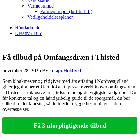
Vandskade
Varmepumpe
Varmepumper (luft-til-luft)
Vedligeholdelsesplaner
Håndarbejde
Kreativ / DIY
Få tilbud på Omfangsdræn i Thisted
november 28, 2025
By
Terapi-Hobby
0
Som kloakmester og rådgiver med års erfaring i Nordvestjylland
giver jeg dig her et klart, lokalt tilpasset overblik over omfangsdræn
i Thisted — inklusive pris, tidsramme og de vigtigste faldgruber. Du
får konkrete tal og en håndgribelig guide til de spørgsmål, du bør
stille din kloakmester, så du træffer trygge beslutninger uden
overraskelser.
Få 3 uforpligtigende tilbud