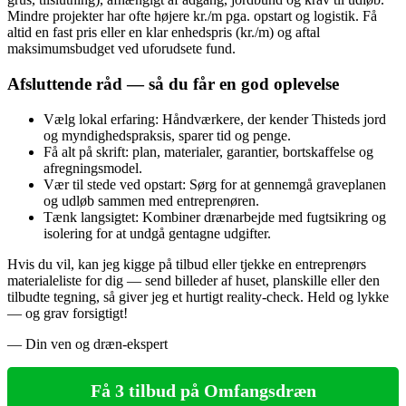
Mindre projekter har ofte højere kr./m pga. opstart og logistik. Få
altid en fast pris eller en klar enhedspris (kr./m) og aftal
maksimumsbudget ved uforudsete fund.
Afsluttende råd — så du får en god oplevelse
Vælg lokal erfaring: Håndværkere, der kender Thisteds jord
og myndighedspraksis, sparer tid og penge.
Få alt på skrift: plan, materialer, garantier, bortskaffelse og
afregningsmodel.
Vær til stede ved opstart: Sørg for at gennemgå graveplanen
og udløb sammen med entreprenøren.
Tænk langsigtet: Kombiner drænarbejde med fugtsikring og
isolering for at undgå gentagne udgifter.
Hvis du vil, kan jeg kigge på tilbud eller tjekke en entreprenørs
materialeliste for dig — send billeder af huset, planskille eller den
tilbudte tegning, så giver jeg et hurtigt reality-check. Held og lykke
— og grav forsigtigt!
— Din ven og dræn-ekspert
Få 3 tilbud på Omfangsdræn