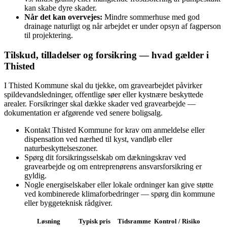
kan skabe dyre skader.
Når det kan overvejes:
Mindre sommerhuse med god
drainage naturligt og når arbejdet er under opsyn af fagperson
til projektering.
Tilskud, tilladelser og forsikring — hvad gælder i
Thisted
I Thisted Kommune skal du tjekke, om gravearbejdet påvirker
spildevandsledninger, offentlige søer eller kystnære beskyttede
arealer. Forsikringer skal dække skader ved gravearbejde —
dokumentation er afgørende ved senere boligsalg.
Kontakt Thisted Kommune for krav om anmeldelse eller
dispensation ved nærhed til kyst, vandløb eller
naturbeskyttelseszoner.
Spørg dit forsikringsselskab om dækningskrav ved
gravearbejde og om entreprenørens ansvarsforsikring er
gyldig.
Nogle energiselskaber eller lokale ordninger kan give støtte
ved kombinerede klimaforbedringer — spørg din kommune
eller byggeteknisk rådgiver.
Løsning
Typisk pris
Tidsramme
Kontrol / Risiko