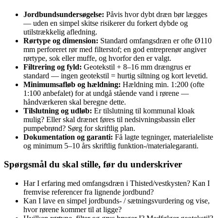
Jordbundsundersøgelse:
Påvis hvor dybt dræn bør lægges
— uden en simpel skitse risikerer du forkert dybde og
utilstrækkelig afledning.
Rørtype og dimension:
Standard omfangsdræn er ofte Ø110
mm perforeret rør med filterstof; en god entreprenør angiver
rørtype, sok eller muffe, og hvorfor den er valgt.
Filtrering og fyld:
Geotekstil + 8–16 mm drængrus er
standard — ingen geotekstil = hurtig siltning og kort levetid.
Minimumsafløb og hældning:
Hældning min. 1:200 (ofte
1:100 anbefalet) for at undgå stående vand i rørene —
håndværkeren skal beregne dette.
Tilslutning og udløb:
Er tilslutning til kommunal kloak
mulig? Eller skal drænet føres til nedsivningsbassin eller
pumpebrønd? Sørg for skriftlig plan.
Dokumentation og garanti:
Få lagte tegninger, materialeliste
og minimum 5–10 års skriftlig funktion-/materialegaranti.
Spørgsmål du skal stille, før du underskriver
Har I erfaring med omfangsdræn i Thisted/vestkysten? Kan I
fremvise referencer fra lignende jordbund?
Kan I lave en simpel jordbunds- / sætningsvurdering og vise,
hvor rørene kommer til at ligge?