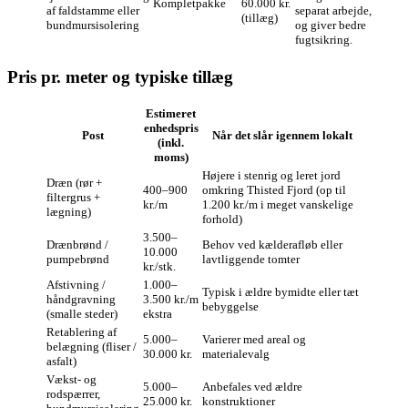
Kompletpakke
60.000 kr.
af faldstamme eller
separat arbejde,
(tillæg)
bundmursisolering
og giver bedre
fugtsikring.
Pris pr. meter og typiske tillæg
Estimeret
enhedspris
Post
Når det slår igennem lokalt
(inkl.
moms)
Højere i stenrig og leret jord
Dræn (rør +
400–900
omkring Thisted Fjord (op til
filtergrus +
kr./m
1.200 kr./m i meget vanskelige
lægning)
forhold)
3.500–
Drænbrønd /
Behov ved kælderafløb eller
10.000
pumpebrønd
lavtliggende tomter
kr./stk.
Afstivning /
1.000–
Typisk i ældre bymidte eller tæt
håndgravning
3.500 kr./m
bebyggelse
(smalle steder)
ekstra
Retablering af
5.000–
Varierer med areal og
belægning (fliser /
30.000 kr.
materialevalg
asfalt)
Vækst- og
5.000–
Anbefales ved ældre
rodspærrer,
25.000 kr.
konstruktioner