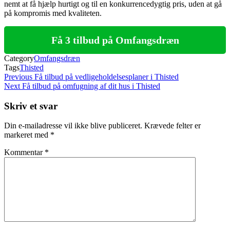
nemt at få hjælp hurtigt og til en konkurrencedygtig pris, uden at gå
på kompromis med kvaliteten.
Få 3 tilbud på Omfangsdræn
Category
Omfangsdræn
Tags
Thisted
Indlægsnavigation
Previous
Previous
Få tilbud på vedligeholdelsesplaner i Thisted
Post
Next
Next
Få tilbud på omfugning af dit hus i Thisted
Post
Skriv et svar
Din e-mailadresse vil ikke blive publiceret.
Krævede felter er
markeret med
*
Kommentar
*