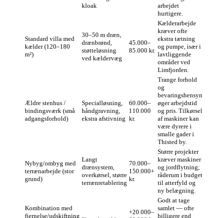
kloak
arbejdet
hurtigere.
Kælderarbejde
kræver ofte
30–50 m dræn,
Standard villa med
ekstra tætning
drænbrønd,
45.000–
kælder (120–180
og pumpe, især i
støtteløsning
85.000 kr.
m²)
lavtliggende
ved kældervæg
områder ved
Limfjorden.
Trange forhold
og
bevaringshensyn
Ældre stenhus /
Specialløsning,
60.000–
øger arbejdstid
bindingsværk (små
håndgravning,
110.000
og pris. Tilkørsel
adgangsforhold)
ekstra afstivning
kr.
af maskiner kan
være dyrere i
smalle gader i
Thisted by.
Større projekter
Langt
kræver maskiner
Nybyg/ombyg med
70.000–
drænsystem,
og jordflytning;
terrænarbejde (stor
150.000+
overkørsel, større
råderum i budget
grund)
kr.
terrænretablering
til atterfyld og
ny belægning.
Godt at tage
Kombination med
samlet — ofte
+20.000–
fjernelse/udskiftning
billigere end