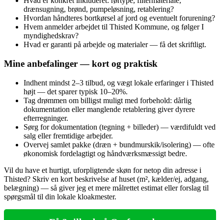
Hvad er konkret inkluderet: rørtype, filtermateriale,
drænsugning, brønd, pumpeløsning, retablering?
Hvordan håndteres bortkørsel af jord og eventuelt forurening?
Hvem anmelder arbejdet til Thisted Kommune, og følger I
myndighedskrav?
Hvad er garanti på arbejde og materialer — få det skriftligt.
Mine anbefalinger — kort og praktisk
Indhent mindst 2–3 tilbud, og vægt lokale erfaringer i Thisted
højt — det sparer typisk 10–20%.
Tag drømmen om billigst muligt med forbehold: dårlig
dokumentation eller manglende retablering giver dyrere
efterregninger.
Sørg for dokumentation (tegning + billeder) — værdifuldt ved
salg eller fremtidige arbejder.
Overvej samlet pakke (dræn + bundmurskik/isolering) — ofte
økonomisk fordelagtigt og håndværksmæssigt bedre.
Vil du have et hurtigt, uforpligtende skøn for netop din adresse i
Thisted? Skriv en kort beskrivelse af huset (m², kælder/ej, adgang,
belægning) — så giver jeg et mere målrettet estimat eller forslag til
spørgsmål til din lokale kloakmester.