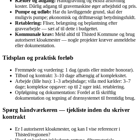
Kælder og adgang:
Håndgravning og ekstra afstivning
koster. Dårlig adgang til gravemaskine øger arbejdstid og pris.
Pumpe og udløb:
Har du lavtliggende grund, skal der
muligvis pumpe; økonomisk og driftmæssigt betydningsfuldt.
Retablering:
Fliser, belægning og beplantning efter
gravearbejde — sæt af til dette i budgettet.
Kommunale krav:
Meld altid til Thisted Kommune og brug
autoriseret kloakmester — nogle projekter kræver anmeldelse
eller dokumentation.
Tidsplan og praktisk forløb
Fremmøde og vurdering: 1 dag (gratis eller mindre honorar).
Tilbud og kontrakt: 3–10 dage afhængig af kompleksitet.
Arbejde (lille hus): 1–3 arbejdsdage; villa med kælder: 3–7
dage; komplekse opgaver: op til 2 uger inkl. retablering.
Opfølgning og dokumentation: Fordel at få skriftlig
dokumentation og tegning af drænsystemet til fremtidig brug.
Spørg håndværkeren — tjekliste inden du skriver
kontrakt
Er I autoriseret kloakmester, og kan I vise referencer i
Thisted/regionen?