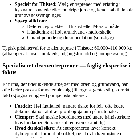
Specielt for Thisted:
Vælg entreprenør med erfaring i
kystnære, sandede eller muldrige jorde og kendskab til lokale
grundvandssvingninger.
Spørg altid om:
Referenceprojekter i Thisted eller Mors‑området
Håndtering af højt grundvand / rådforskelle
Garantiperiode og dokumentation (som‑byg)
Typisk prisinterval for totalentreprise i Thisted: 60.000–110.000 kr.
(afhænger af husets omkreds, adgangsforhold og pumpeløsning).
Specialiseret drænentreprenør — faglig ekspertise i
fokus
Et firma, der udelukkende arbejder med dræn og grundvand, har
ofte bedre praksis for materialevalg (filtergrus, geotekstil), korrekt
fald og signalering ved pumpeinstallationer.
Fordele:
Høj faglighed, mindre risiko for fejl, ofte bedre
dokumentation af drænprofil og garanti på materialer.
Ulemper:
Skal måske koordineres med andre håndværkere
hvis fundament/terræn skal renoveres samtidig.
Hvad du skal sikre:
At entreprenøren laver korrekt
dybdeprofil i forhold til sokkel, og at evt. drænbrønde er