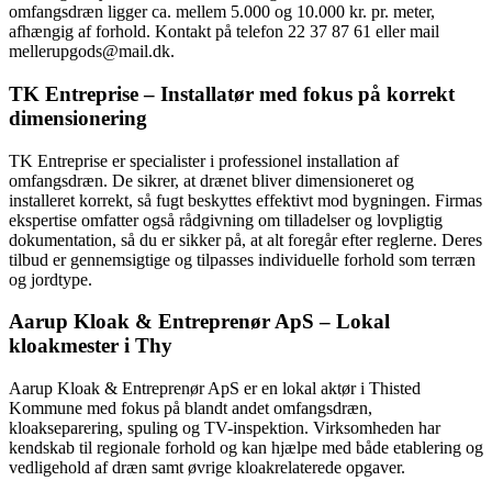
omfangsdræn ligger ca. mellem 5.000 og 10.000 kr. pr. meter,
afhængig af forhold. Kontakt på telefon 22 37 87 61 eller mail
mellerupgods@mail.dk.
TK Entreprise – Installatør med fokus på korrekt
dimensionering
TK Entreprise er specialister i professionel installation af
omfangsdræn. De sikrer, at drænet bliver dimensioneret og
installeret korrekt, så fugt beskyttes effektivt mod bygningen. Firmas
ekspertise omfatter også rådgivning om tilladelser og lovpligtig
dokumentation, så du er sikker på, at alt foregår efter reglerne. Deres
tilbud er gennemsigtige og tilpasses individuelle forhold som terræn
og jordtype.
Aarup Kloak & Entreprenør ApS – Lokal
kloakmester i Thy
Aarup Kloak & Entreprenør ApS er en lokal aktør i Thisted
Kommune med fokus på blandt andet omfangsdræn,
kloakseparering, spuling og TV-inspektion. Virksomheden har
kendskab til regionale forhold og kan hjælpe med både etablering og
vedligehold af dræn samt øvrige kloakrelaterede opgaver.