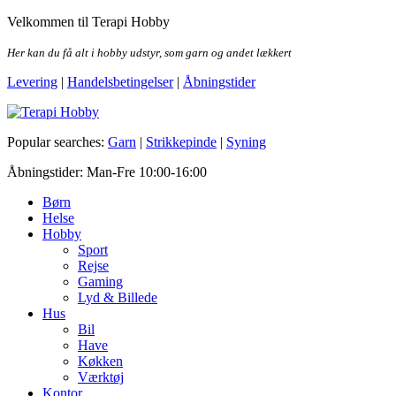
Skip
Velkommen til Terapi Hobby
to
the
Her kan du få alt i hobby udstyr, som garn og andet lækkert
content
Levering
|
Handelsbetingelser
|
Åbningstider
Terapi Hobby
Popular searches:
Garn
|
Strikkepinde
|
Syning
Åbningstider: Man-Fre 10:00-16:00
Børn
Helse
Hobby
Sport
Rejse
Gaming
Lyd & Billede
Hus
Bil
Have
Køkken
Værktøj
Kontor