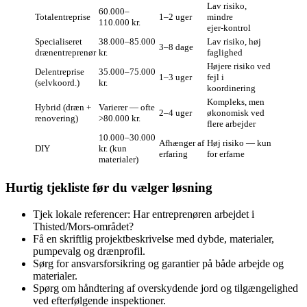
Lav risiko,
60.000–
Totalentreprise
1–2 uger
mindre
110.000 kr.
ejer‑kontrol
Specialiseret
38.000–85.000
Lav risiko, høj
3–8 dage
drænentreprenør
kr.
faglighed
Højere risiko ved
Delentreprise
35.000–75.000
1–3 uger
fejl i
(selvkoord.)
kr.
koordinering
Kompleks, men
Hybrid (dræn +
Varierer — ofte
2–4 uger
økonomisk ved
renovering)
>80.000 kr.
flere arbejder
10.000–30.000
Afhænger af
Høj risiko — kun
DIY
kr. (kun
erfaring
for erfarne
materialer)
Hurtig tjekliste før du vælger løsning
Tjek lokale referencer: Har entreprenøren arbejdet i
Thisted/Mors‑området?
Få en skriftlig projektbeskrivelse med dybde, materialer,
pumpevalg og drænprofil.
Sørg for ansvarsforsikring og garantier på både arbejde og
materialer.
Spørg om håndtering af overskydende jord og tilgængelighed
ved efterfølgende inspektioner.