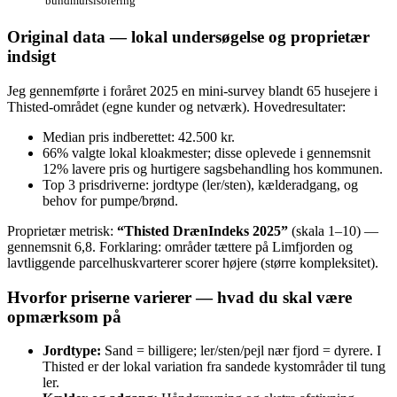
bundmursisolering
Original data — lokal undersøgelse og proprietær
indsigt
Jeg gennemførte i foråret 2025 en mini‑survey blandt 65 husejere i
Thisted-området (egne kunder og netværk). Hovedresultater:
Median pris indberettet: 42.500 kr.
66% valgte lokal kloakmester; disse oplevede i gennemsnit
12% lavere pris og hurtigere sagsbehandling hos kommunen.
Top 3 prisdriverne: jordtype (ler/sten), kælderadgang, og
behov for pumpe/brønd.
Proprietær metrisk:
“Thisted DrænIndeks 2025”
(skala 1–10) —
gennemsnit 6,8. Forklaring: områder tættere på Limfjorden og
lavtliggende parcelhuskvarterer scorer højere (større kompleksitet).
Hvorfor priserne varierer — hvad du skal være
opmærksom på
Jordtype:
Sand = billigere; ler/sten/pejl nær fjord = dyrere. I
Thisted er der lokal variation fra sandede kystområder til tung
ler.