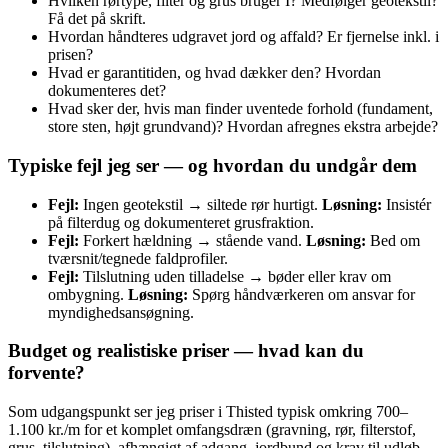
Hvilken rørtype, filter og grus bruger I? Medfølger geotekstil?
Få det på skrift.
Hvordan håndteres udgravet jord og affald? Er fjernelse inkl. i
prisen?
Hvad er garantitiden, og hvad dækker den? Hvordan
dokumenteres det?
Hvad sker der, hvis man finder uventede forhold (fundament,
store sten, højt grundvand)? Hvordan afregnes ekstra arbejde?
Typiske fejl jeg ser — og hvordan du undgår dem
Fejl:
Ingen geotekstil → siltede rør hurtigt.
Løsning:
Insistér
på filterdug og dokumenteret grusfraktion.
Fejl:
Forkert hældning → stående vand.
Løsning:
Bed om
tværsnit/tegnede faldprofiler.
Fejl:
Tilslutning uden tilladelse → bøder eller krav om
ombygning.
Løsning:
Spørg håndværkeren om ansvar for
myndighedsansøgning.
Budget og realistiske priser — hvad kan du
forvente?
Som udgangspunkt ser jeg priser i Thisted typisk omkring 700–
1.100 kr./m for et komplet omfangsdræn (gravning, rør, filterstof,
grus, tilslutning), afhængigt af adgang, jordbund og krav til udløb.