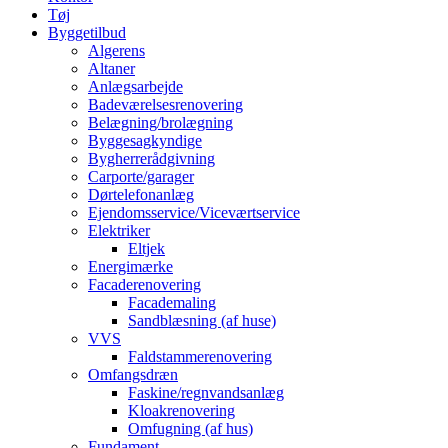
Tøj
Byggetilbud
Algerens
Altaner
Anlægsarbejde
Badeværelsesrenovering
Belægning/brolægning
Byggesagkyndige
Bygherrerådgivning
Carporte/garager
Dørtelefonanlæg
Ejendomsservice/Viceværtservice
Elektriker
Eltjek
Energimærke
Facaderenovering
Facademaling
Sandblæsning (af huse)
VVS
Faldstammerenovering
Omfangsdræn
Faskine/regnvandsanlæg
Kloakrenovering
Omfugning (af hus)
Fundament