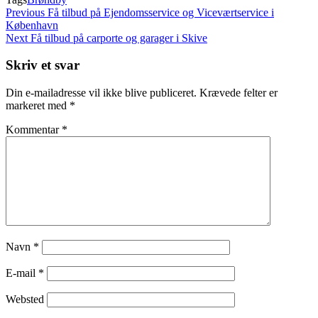
Indlægsnavigation
Previous
Previous
Få tilbud på Ejendomsservice og Viceværtservice i
Post
København
Next
Next
Få tilbud på carporte og garager i Skive
Post
Skriv et svar
Din e-mailadresse vil ikke blive publiceret.
Krævede felter er
markeret med
*
Kommentar
*
Navn
*
E-mail
*
Websted