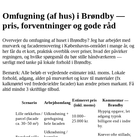
Omfugning (af hus) i Brøndby —
pris, forventninger og gode råd
Overvejer du omfugning af huset i Brøndby? Jeg har arbejdet med
murværk og facaderenovering i Københavns‑området i mange år, og
her får du et kort, praktisk overblik over priser, hvad der påvirker
regningen, og hvilke spørgsmål du bør stille håndværkeren —
særligt med tanke på lokale forhold i Brøndby.
Bemærk: Alle beløb er vejledende estimater inkl. moms. Lokale
forhold, adgang, alder på murværket og krav til materialer (fx
kalkmørtel ved fredede/ældre facader) kan ændre prisen markant. Få
altid mindst 3 skriftlige tilbud.
Estimeret pris
Kommentar —
Scenario
Arbejdsomfang
(inkl. moms)
Brøndby
Hyppig opgave; let
Lille rækkehus /
Udkradsning +
10.000–
adgang typisk
parcel (facade
genfugning
25.000 kr.
billigere end i indre
ca. 30–50 m²)
hele facaden
by.
Udkradsning /
Kræver ofte stillads;
Standard villa
komplet