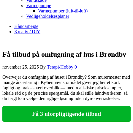
Vandskade
Varmepumpe
Varmepumper (luft-til-luft)
Vedligeholdelsesplaner
Håndarbejde
Kreativ / DIY
Få tilbud på omfugning af hus i Brøndby
november 25, 2025
By
Terapi-Hobby
0
Overvejer du omfugning af huset i Brøndby? Som murermester med
mange års erfaring i Københavns‑området giver jeg her et kort,
fagligt og praksisnært overblik — med realistiske priseksempler,
lokale råd og de præcise spørgsmål, du skal stille håndværkeren, så
du trygt kan vælge den rigtige løsning uden dyre overraskelser.
Få 3 uforpligtigende tilbud