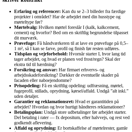
Erfaring og referencer:
Kan du se 2–3 billeder fra færdige
projekter i området? Har de arbejdet med din husstype og
mørteltype før?
Mørtelvalg:
Hvilken mørtel foreslår I (kalk, kalkcement,
cement) og hvorfor? Bed om en skriftlig begrundelse tilpasset
dit murværk.
Prøvefuge:
Få håndværkeren til at lave en prøvefuge på 0,5–
1 m², så I kan se farve, profil og finish før resten udføres.
Tidsplan og vejrforbehold:
Hvornår starter I, hvor lang tid
tager arbejdet, og hvad er planen ved frost/regn? Skal der
ekstra tid til hærdning?
Forsikring og ansvar:
Har firmaet erhvervs‑ og
arbejdsskadeforsikring? Dækker de eventuelle skader på
facaden eller naboejendomme?
Prisopdeling:
Få en skriftlig opdeling: udfræsning, mørtel,
fugeprofil, stillads, oprydning, kørsel/affald. Undgå ”alt inkl.”
uden detaljer.
Garantier og reklamationsret:
Hvad er garantitiden på
arbejdet? Hvordan og hvor hurtigt håndteres reklamationer?
Betalingsplan:
Undgå store udbetalinger før arbejdet starter.
Del betaling i rater — fx depositum, efter halvvejs, og rest ved
godkendt aflevering.
Affald og oprydning:
Er bortskaffelse af mørtelrester, gamle