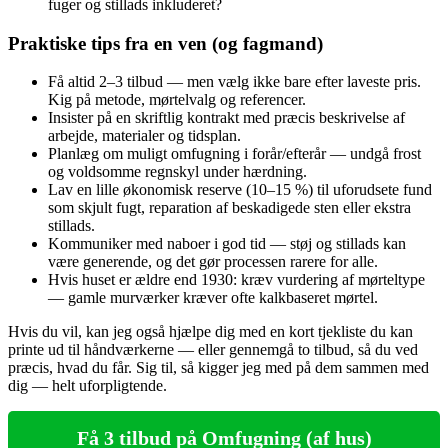
fuger og stillads inkluderet?
Praktiske tips fra en ven (og fagmand)
Få altid 2–3 tilbud — men vælg ikke bare efter laveste pris.
Kig på metode, mørtelvalg og referencer.
Insister på en skriftlig kontrakt med præcis beskrivelse af
arbejde, materialer og tidsplan.
Planlæg om muligt omfugning i forår/efterår — undgå frost
og voldsomme regnskyl under hærdning.
Lav en lille økonomisk reserve (10–15 %) til uforudsete fund
som skjult fugt, reparation af beskadigede sten eller ekstra
stillads.
Kommuniker med naboer i god tid — støj og stillads kan
være generende, og det gør processen rarere for alle.
Hvis huset er ældre end 1930: kræv vurdering af mørteltype
— gamle murværker kræver ofte kalkbaseret mørtel.
Hvis du vil, kan jeg også hjælpe dig med en kort tjekliste du kan
printe ud til håndværkerne — eller gennemgå to tilbud, så du ved
præcis, hvad du får. Sig til, så kigger jeg med på dem sammen med
dig — helt uforpligtende.
Få 3 tilbud på Omfugning (af hus)