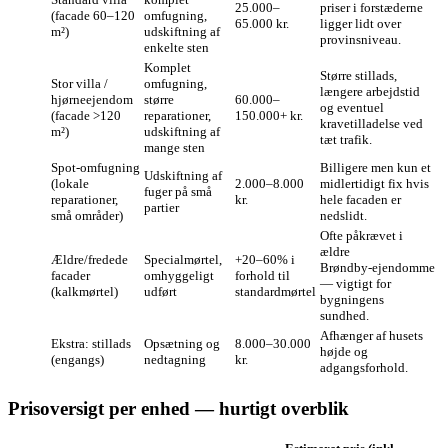
25.000–
priser i forstæderne
(facade 60–120
omfugning,
65.000 kr.
ligger lidt over
m²)
udskiftning af
provinsniveau.
enkelte sten
Komplet
Større stillads,
Stor villa /
omfugning,
længere arbejdstid
hjørneejendom
større
60.000–
og eventuel
(facade >120
reparationer,
150.000+ kr.
kravetilladelse ved
m²)
udskiftning af
tæt trafik.
mange sten
Spot‑omfugning
Billigere men kun et
Udskiftning af
(lokale
2.000–8.000
midlertidigt fix hvis
fuger på små
reparationer,
kr.
hele facaden er
partier
små områder)
nedslidt.
Ofte påkrævet i
ældre
Ældre/fredede
Specialmørtel,
+20–60% i
Brøndby‑ejendomme
facader
omhyggeligt
forhold til
— vigtigt for
(kalkmørtel)
udført
standardmørtel
bygningens
sundhed.
Afhænger af husets
Ekstra: stillads
Opsætning og
8.000–30.000
højde og
(engangs)
nedtagning
kr.
adgangsforhold.
Prisoversigt per enhed — hurtigt overblik