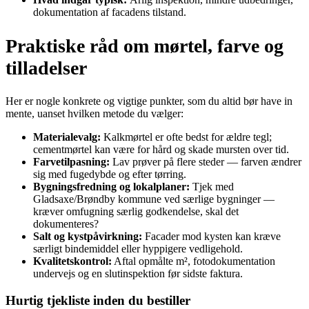
dokumentation af facadens tilstand.
Praktiske råd om mørtel, farve og
tilladelser
Her er nogle konkrete og vigtige punkter, som du altid bør have in
mente, uanset hvilken metode du vælger:
Materialevalg:
Kalkmørtel er ofte bedst for ældre tegl;
cementmørtel kan være for hård og skade mursten over tid.
Farvetilpasning:
Lav prøver på flere steder — farven ændrer
sig med fugedybde og efter tørring.
Bygningsfredning og lokalplaner:
Tjek med
Gladsaxe/Brøndby kommune ved særlige bygninger —
kræver omfugning særlig godkendelse, skal det
dokumenteres?
Salt og kystpåvirkning:
Facader mod kysten kan kræve
særligt bindemiddel eller hyppigere vedligehold.
Kvalitetskontrol:
Aftal opmålte m², fotodokumentation
undervejs og en slutinspektion før sidste faktura.
Hurtig tjekliste inden du bestiller