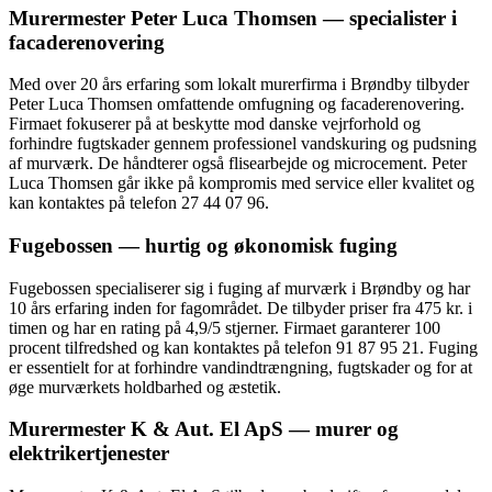
Murermester Peter Luca Thomsen — specialister i
facaderenovering
Med over 20 års erfaring som lokalt murerfirma i Brøndby tilbyder
Peter Luca Thomsen omfattende omfugning og facaderenovering.
Firmaet fokuserer på at beskytte mod danske vejrforhold og
forhindre fugtskader gennem professionel vandskuring og pudsning
af murværk. De håndterer også flisearbejde og microcement. Peter
Luca Thomsen går ikke på kompromis med service eller kvalitet og
kan kontaktes på telefon 27 44 07 96.
Fugebossen — hurtig og økonomisk fuging
Fugebossen specialiserer sig i fuging af murværk i Brøndby og har
10 års erfaring inden for fagområdet. De tilbyder priser fra 475 kr. i
timen og har en rating på 4,9/5 stjerner. Firmaet garanterer 100
procent tilfredshed og kan kontaktes på telefon 91 87 95 21. Fuging
er essentielt for at forhindre vandindtrængning, fugtskader og for at
øge murværkets holdbarhed og æstetik.
Murermester K & Aut. El ApS — murer og
elektrikertjenester