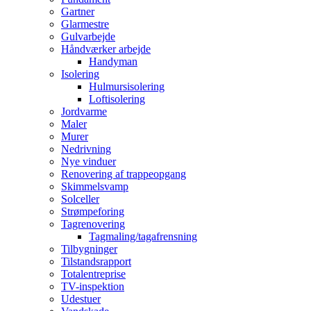
Gartner
Glarmestre
Gulvarbejde
Håndværker arbejde
Handyman
Isolering
Hulmursisolering
Loftisolering
Jordvarme
Maler
Murer
Nedrivning
Nye vinduer
Renovering af trappeopgang
Skimmelsvamp
Solceller
Strømpeforing
Tagrenovering
Tagmaling/tagafrensning
Tilbygninger
Tilstandsrapport
Totalentreprise
TV-inspektion
Udestuer