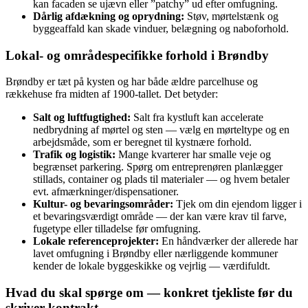
kan facaden se ujævn eller ”patchy” ud efter omfugning.
Dårlig afdækning og oprydning:
Støv, mørtelstænk og
byggeaffald kan skade vinduer, belægning og naboforhold.
Lokal- og områdespecifikke forhold i Brøndby
Brøndby er tæt på kysten og har både ældre parcelhuse og
rækkehuse fra midten af 1900‑tallet. Det betyder:
Salt og luftfugtighed:
Salt fra kystluft kan accelerate
nedbrydning af mørtel og sten — vælg en mørteltype og en
arbejdsmåde, som er beregnet til kystnære forhold.
Trafik og logistik:
Mange kvarterer har smalle veje og
begrænset parkering. Spørg om entreprenøren planlægger
stillads, container og plads til materialer — og hvem betaler
evt. afmærkninger/dispensationer.
Kultur- og bevaringsområder:
Tjek om din ejendom ligger i
et bevaringsværdigt område — der kan være krav til farve,
fugetype eller tilladelse før omfugning.
Lokale referenceprojekter:
En håndværker der allerede har
lavet omfugning i Brøndby eller nærliggende kommuner
kender de lokale byggeskikke og vejrlig — værdifuldt.
Hvad du skal spørge om — konkret tjekliste før du
skriver kontrakt