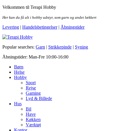
Skip
Velkommen til Terapi Hobby
to
the
Her kan du få alt i hobby udstyr, som garn og andet lækkert
content
Levering
|
Handelsbetingelser
|
Åbningstider
Terapi Hobby
Popular searches:
Garn
|
Strikkepinde
|
Syning
Åbningstider: Man-Fre 10:00-16:00
Børn
Helse
Hobby
Sport
Rejse
Gaming
Lyd & Billede
Hus
Bil
Have
Køkken
Værktøj
Kontor