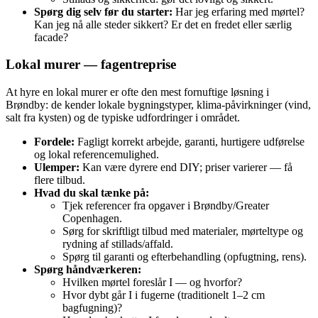
Spørg dig selv før du starter:
Har jeg erfaring med mørtel?
Kan jeg nå alle steder sikkert? Er det en fredet eller særlig
facade?
Lokal murer — fagentreprise
At hyre en lokal murer er ofte den mest fornuftige løsning i
Brøndby: de kender lokale bygningstyper, klima‑påvirkninger (vind,
salt fra kysten) og de typiske udfordringer i området.
Fordele:
Fagligt korrekt arbejde, garanti, hurtigere udførelse
og lokal referencemulighed.
Ulemper:
Kan være dyrere end DIY; priser varierer — få
flere tilbud.
Hvad du skal tænke på:
Tjek referencer fra opgaver i Brøndby/Greater
Copenhagen.
Sørg for skriftligt tilbud med materialer, mørteltype og
rydning af stillads/affald.
Spørg til garanti og efterbehandling (opfugtning, rens).
Spørg håndværkeren:
Hvilken mørtel foreslår I — og hvorfor?
Hvor dybt går I i fugerne (traditionelt 1–2 cm
bagfugning)?