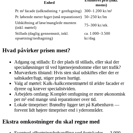
Estimeret pris (inkl.
Enhed
moms)
Pr. m² facade (udkradsning + genfugning)
300–1.200 kr./m²
Pr. løbende meter fuger (små reparationer)
50–250 kr./lm
Udskiftning af løse/manglede mursten
75–300 kr./stk.
(inkl. mørtel)
Stillads (daglig gennemsnit, inkl.
ca. 1.000–3.500
opsætning/nedtagning)
kr./dag
Hvad påvirker prisen mest?
Adgang og stillads: Er der plads til stillads, eller skal der
specialløsninger til ved hjørneejendomme eller tæt trafik?
Murværkets tilstand: Hvis sten skal udskiftes eller der er
saltskader/fugt, stiger prisen hurtigt.
Valg af mørtel: Kalk-/kalkcementmørtel til ældre facader er
dyrere og kræver specialistviden.
Arbejdets omfang: Komplet omfugning er mere økonomisk
per m² end mange små reparationer over tid.
Lokale timepriser: Brøndby ligger tæt på København —
forvent lidt højere timepriser end i yderområder.
Ekstra omkostninger du skal regne med
Eventuel affugtningsbehandling ved fugtskader — 3.000–