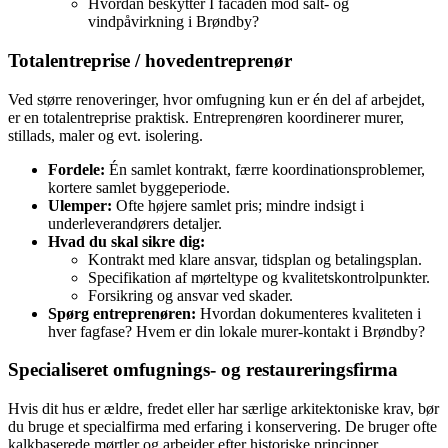
Hvordan beskytter I facaden mod salt- og
vindpåvirkning i Brøndby?
Totalentreprise / hovedentreprenør
Ved større renoveringer, hvor omfugning kun er én del af arbejdet,
er en totalentreprise praktisk. Entreprenøren koordinerer murer,
stillads, maler og evt. isolering.
Fordele:
Én samlet kontrakt, færre koordinationsproblemer,
kortere samlet byggeperiode.
Ulemper:
Ofte højere samlet pris; mindre indsigt i
underleverandørers detaljer.
Hvad du skal sikre dig:
Kontrakt med klare ansvar, tidsplan og betalingsplan.
Specifikation af mørteltype og kvalitetskontrolpunkter.
Forsikring og ansvar ved skader.
Spørg entreprenøren:
Hvordan dokumenteres kvaliteten i
hver fagfase? Hvem er din lokale murer‑kontakt i Brøndby?
Specialiseret omfugnings‑ og restaureringsfirma
Hvis dit hus er ældre, fredet eller har særlige arkitektoniske krav, bør
du bruge et specialfirma med erfaring i konservering. De bruger ofte
kalkbaserede mørtler og arbejder efter historiske principper.