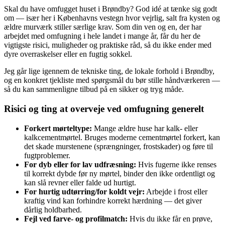
Skal du have omfugget huset i Brøndby? God idé at tænke sig godt
om — især her i Københavns vestegn hvor vejrlig, salt fra kysten og
ældre murværk stiller særlige krav. Som din ven og en, der har
arbejdet med omfugning i hele landet i mange år, får du her de
vigtigste risici, muligheder og praktiske råd, så du ikke ender med
dyre overraskelser eller en fugtig sokkel.
Jeg går lige igennem de tekniske ting, de lokale forhold i Brøndby,
og en konkret tjekliste med spørgsmål du bør stille håndværkeren —
så du kan sammenligne tilbud på en sikker og tryg måde.
Risici og ting at overveje ved omfugning generelt
Forkert mørteltype:
Mange ældre huse har kalk‑ eller
kalkcementmørtel. Bruges moderne cementmørtel forkert, kan
det skade murstenene (sprængninger, frostskader) og føre til
fugtproblemer.
For dyb eller for lav udfræsning:
Hvis fugerne ikke renses
til korrekt dybde før ny mørtel, binder den ikke ordentligt og
kan slå revner eller falde ud hurtigt.
For hurtig udtørring/for koldt vejr:
Arbejde i frost eller
kraftig vind kan forhindre korrekt hærdning — det giver
dårlig holdbarhed.
Fejl ved farve- og profilmatch:
Hvis du ikke får en prøve,