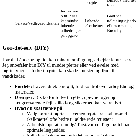
Brøndby med sær
arbejde
krav.
Inspektion
500–2.000
Godt for
kr.; mindre
Løbende
udlejningsejen
Service/vedligeholdsaftale
løbende
efter behov
eller større opgan
udbedringer
Brøndby.
pr. opgave
Gør‑det‑selv (DIY)
Har du håndelag og tid, kan mindre omfugningsarbejder klares selv.
Jeg anbefaler kun DIY til mindre pletter eller ved øvelse med
mørteltyper — forkert mørtel kan skade mursten og føre til
vandskader.
Fordele:
Lavere direkte udgift, fuld kontrol over arbejdstid og
materialer.
Ulemper:
Risiko for forkert mørtel, ujævne fuger og
længerevarende fejl; stillads og sikkerhed kan være dyrt.
Hvad du skal tænke på:
Vælg korrekt mørtel — cementmørtel vs. kalkmørtel
(kalkmørtel ofte bedre til ældre røde mursten).
Arbejdstemperatur: undgå frost/varme; fugemørtel har
optimale læggetider.
Stillads og sikkerhed: gør det lovligt og sikkert.