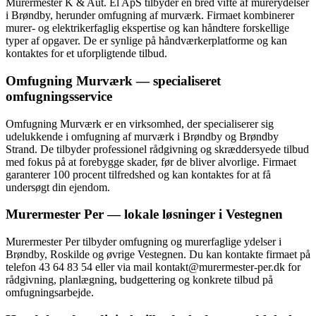
Murermester K & Aut. El ApS tilbyder en bred vifte af murerydelser
i Brøndby, herunder omfugning af murværk. Firmaet kombinerer
murer- og elektrikerfaglig ekspertise og kan håndtere forskellige
typer af opgaver. De er synlige på håndværkerplatforme og kan
kontaktes for et uforpligtende tilbud.
Omfugning Murværk — specialiseret
omfugningsservice
Omfugning Murværk er en virksomhed, der specialiserer sig
udelukkende i omfugning af murværk i Brøndby og Brøndby
Strand. De tilbyder professionel rådgivning og skræddersyede tilbud
med fokus på at forebygge skader, før de bliver alvorlige. Firmaet
garanterer 100 procent tilfredshed og kan kontaktes for at få
undersøgt din ejendom.
Murermester Per — lokale løsninger i Vestegnen
Murermester Per tilbyder omfugning og murerfaglige ydelser i
Brøndby, Roskilde og øvrige Vestegnen. Du kan kontakte firmaet på
telefon 43 64 83 54 eller via mail kontakt@murermester-per.dk for
rådgivning, planlægning, budgettering og konkrete tilbud på
omfugningsarbejde.