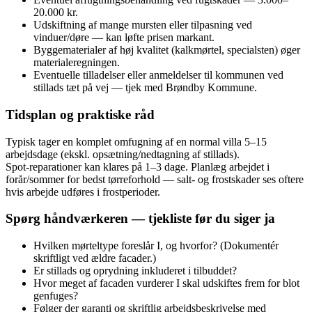
20.000 kr.
Udskiftning af mange mursten eller tilpasning ved
vinduer/døre — kan løfte prisen markant.
Byggematerialer af høj kvalitet (kalkmørtel, specialsten) øger
materialeregningen.
Eventuelle tilladelser eller anmeldelser til kommunen ved
stillads tæt på vej — tjek med Brøndby Kommune.
Tidsplan og praktiske råd
Typisk tager en komplet omfugning af en normal villa 5–15
arbejdsdage (ekskl. opsætning/nedtagning af stillads).
Spot‑reparationer kan klares på 1–3 dage. Planlæg arbejdet i
forår/sommer for bedst tørreforhold — salt‑ og frostskader ses oftere
hvis arbejde udføres i frostperioder.
Spørg håndværkeren — tjekliste før du siger ja
Hvilken mørteltype foreslår I, og hvorfor? (Dokumentér
skriftligt ved ældre facader.)
Er stillads og oprydning inkluderet i tilbuddet?
Hvor meget af facaden vurderer I skal udskiftes frem for blot
genfuges?
Følger der garanti og skriftlig arbejdsbeskrivelse med