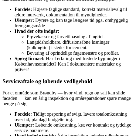
Fordele:
Højeste faglige standard, korrekt materialevalg til
ældre murværk, dokumentation til myndigheder.
Ulemper:
Dyrere og kan tage længere tid pga. omhyggelig
fremgangsmåde.
Hvad der ofte indgår:
Prøvekasser og farvetilpasning af mørtel.
Langtidsholdbare, diffusionsåbne løsninger
(kalkmørtel) i stedet for cement.
Bevaring af oprindelige fugemønstre og profiler.
Spørg firmaet:
Har I erfaring med fredede bygninger i
Københavnsområdet? Kan I dokumentere materialer og
prøver?
Serviceaftale og løbende vedligehold
For et område som Brøndby — hvor vind, regn og salt kan slide
facaden — kan en årlig inspektion og småreparationer spare mange
penge på sigt.
Fordele:
Tidligt opsporing af svigt, lavere totalomkostning
over tid, planlagt budgettering.
Ulemper:
Løbende omkostning, kræver kontrakt og tydelige
service‑parametre.
Hvad indgår typisk:
Årlig inspektion, mindre udbedringer,