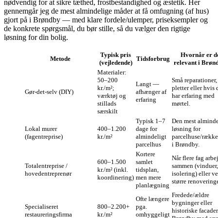
nødvendig for at sikre tæthed, frostbestandighed og æstetik. Her
gennemgår jeg de mest almindelige måder at få omfugning (af hus)
gjort på i Brøndby — med klare fordele/ulemper, priseksempler og
de konkrete spørgsmål, du bør stille, så du vælger den rigtige
løsning for din bolig.
Typisk pris
Hvornår er d
Metode
Tidsforbrug
(vejledende)
relevant i Brøn
Materialer:
50–200
Små reparationer,
Langt —
kr./m²;
pletter eller hvis 
Gør‑det‑selv (DIY)
afhænger af
værktøj og
har erfaring med
erfaring
stillads
mørtel.
særskilt
Typisk 1–7
Den mest alminde
Lokal murer
400–1.200
dage for
løsning for
(fagentreprise)
kr./m²
almindeligt
parcelhuse/rækk
parcelhus
i Brøndby.
Kortere
Når flere fag arbe
600–1.500
samlet
Totalentreprise /
sammen (vinduer,
kr./m² (inkl.
tidsplan,
hovedentreprenør
isolering) eller v
koordinering)
men mere
større renoveringe
planlægning
Fredede/ældre
Ofte længere
bygninger eller
Specialiseret
800–2.200+
pga.
historiske facader
restaureringsfirma
kr./m²
omhyggeligt