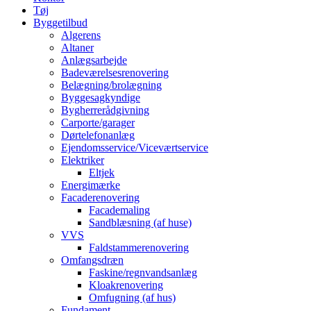
Tøj
Byggetilbud
Algerens
Altaner
Anlægsarbejde
Badeværelsesrenovering
Belægning/brolægning
Byggesagkyndige
Bygherrerådgivning
Carporte/garager
Dørtelefonanlæg
Ejendomsservice/Viceværtservice
Elektriker
Eltjek
Energimærke
Facaderenovering
Facademaling
Sandblæsning (af huse)
VVS
Faldstammerenovering
Omfangsdræn
Faskine/regnvandsanlæg
Kloakrenovering
Omfugning (af hus)
Fundament