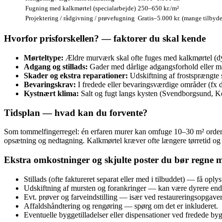
Fugning med kalkmørtel (specialarbejde)
250–650 kr./m²
Projektering / rådgivning / prøvefugning
Gratis–5.000 kr. (mange tilbyde
Hvorfor prisforskellen? — faktorer du skal kende
Mørteltype:
Ældre murværk skal ofte fuges med kalkmørtel (dy
Adgang og stillads:
Gader med dårlige adgangsforhold eller ma
Skader og ekstra reparationer:
Udskiftning af frostsprængte s
Bevaringskrav:
I fredede eller bevaringsværdige områder (fx de
Kystnært klima:
Salt og fugt langs kysten (Svendborgsund, K
Tidsplan — hvad kan du forvente?
Som tommelfingerregel: én erfaren murer kan omfuge 10–30 m² ordentlig
opsætning og nedtagning. Kalkmørtel kræver ofte længere tørretid og
Ekstra omkostninger og skjulte poster du bør regne 
Stillads (ofte faktureret separat eller med i tilbuddet) — få opl
Udskiftning af mursten og forankringer — kan være dyrere end
Evt. prøver og farveindstilling — især ved restaureringsopgave
Affaldshåndtering og rengøring — spørg om det er inkluderet.
Eventuelle byggetilladelser eller dispensationer ved fredede by