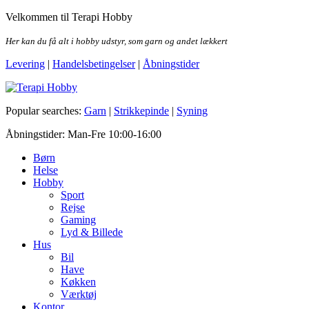
Skip
Velkommen til Terapi Hobby
to
the
Her kan du få alt i hobby udstyr, som garn og andet lækkert
content
Levering
|
Handelsbetingelser
|
Åbningstider
Terapi Hobby
Popular searches:
Garn
|
Strikkepinde
|
Syning
Åbningstider: Man-Fre 10:00-16:00
Børn
Helse
Hobby
Sport
Rejse
Gaming
Lyd & Billede
Hus
Bil
Have
Køkken
Værktøj
Kontor