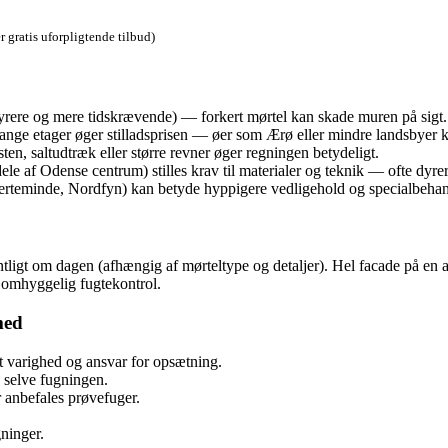
r gratis uforpligtende tilbud)
rere og mere tidskrævende) — forkert mørtel kan skade muren på sigt.
nge etager øger stilladsprisen — øer som Ærø eller mindre landsbyer k
ten, saltudtræk eller større revner øger regningen betydeligt.
le af Odense centrum) stilles krav til materialer og teknik — ofte dyrer
erteminde, Nordfyn) kan betyde hyppigere vedligehold og specialbehan
t om dagen (afhængig af mørteltype og detaljer). Hel facade på en almi
 omhyggelig fugtekontrol.
med
yst varighed og ansvar for opsætning.
 selve fugningen.
r anbefales prøvefuger.
gninger.