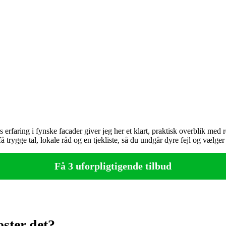
aring i fynske facader giver jeg her et klart, praktisk overblik med rea
rygge tal, lokale råd og en tjekliste, så du undgår dyre fejl og vælger 
Få 3 uforpligtigende tilbud
ster det?