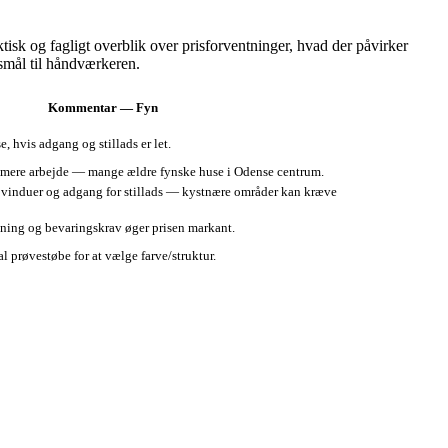
isk og fagligt overblik over prisforventninger, hvad der påvirker
gsmål til håndværkeren.
Kommentar — Fyn
, hvis adgang og stillads er let.
mere arbejde — mange ældre fynske huse i Odense centrum.
l vinduer og adgang for stillads — kystnære områder kan kræve
ftning og bevaringskrav øger prisen markant.
l prøvestøbe for at vælge farve/struktur.