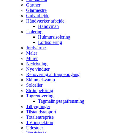
Gartner
Glarmestre
Gulvarbejde
Håndværker arbejde
Handyman
Isolering
Hulmursisolering
Loftisolering
Jordvarme
Maler
Murer
Nedrivning
Nye vinduer
Renovering af trappeopgang
Skimmelsvamp
Solceller
Strømpeforing
Tagrenovering
Tagmaling/tagafrensning
Tilbygninger
Tilstandsrapport
Totalentreprise
TV-inspektion
Udestuer