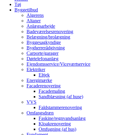
Tøj
Byggetilbud
Algerens
Altaner
Anlægsarbejde
Badeværelsesrenovering
Belægning/brolægning
Byggesagkyndige
Bygherrerådgivning
Carporte/garager
Dørtelefonanlæg
Ejendomsservice/Viceværtservice
Elektriker
Eltjek
Energimærke
Facaderenovering
Facademaling
Sandblæsning (af huse)
VVS
Faldstammerenovering
Omfangsdræn
Faskine/regnvandsanlæg
Kloakrenovering
Omfugning (af hus)
Fundament