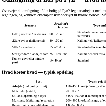
Overvejer du omfugning af din bolig på Fyn? Jeg har arbejdet med mure
regningen, og konkrete eksempler skræddersyet til fynske forhold. Måle
Areal (m²) —
Scenario
Type omf
facader
Standard cementbaser
Lille parcelhus / rækkehus
60–120 m²
murværk)
Ældre byhus (kalkmørtel)
80–150 m²
Kalkmørtel / kalkceme
Villa / større bolig
150–250 m²
Standard eller kombin
Stor ejendom / landejendom
250–450+ m²
Kalkmørtel eller resta
Kun en gavl eller mindre
10–40 m²
Standard
parti
Hvad koster hvad — typisk opdeling
Post
Typisk pris (
Arbejde (omfugning pr. m²)
150–450 kr./m² (afhængig af s
Materialer (mørtel)
20–80 kr./m²
Stillads (opsætning + leje)
5.000–30.000 kr. (afhænger af 
Murstensudskiftning / reparation
200–800 kr./stk. afhængig af 
Rengøring / alge-/saltbehandling
1.000–8.000 kr.