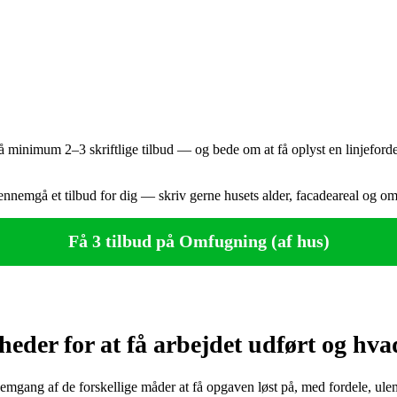
få minimum 2–3 skriftlige tilbud — og bede om at få oplyst en linjefordelt
er gennemgå et tilbud for dig — skriv gerne husets alder, facadeareal o
Få 3 tilbud på Omfugning (af hus)
der for at få arbejdet udført og hva
gang af de forskellige måder at få opgaven løst på, med fordele, ulemp