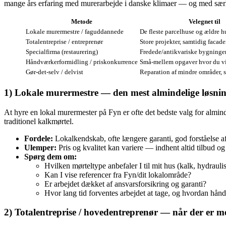
mange års erfaring med murerarbejde i danske klimaer — og med særli
Metode
Velegnet til
Lokale murermestre / faguddannede
De fleste parcelhuse og ældre h
Totalentreprise / entreprenør
Store projekter, samtidig facade
Specialfirma (restaurering)
Fredede/antikvariske bygninge
Håndværkerformidling / priskonkurrence
Små‑mellem opgaver hvor du v
Gør‑det‑selv / delvist
Reparation af mindre områder, s
1) Lokale murermestre — den mest almindelige løsni
At hyre en lokal murermester på Fyn er ofte det bedste valg for almin
traditionel kalkmørtel.
Fordele:
Lokalkendskab, ofte længere garanti, god forståelse 
Ulemper:
Pris og kvalitet kan variere — indhent altid tilbud og
Spørg dem om:
Hvilken mørteltype anbefaler I til mit hus (kalk, hydraul
Kan I vise referencer fra Fyn/dit lokalområde?
Er arbejdet dækket af ansvarsforsikring og garanti?
Hvor lang tid forventes arbejdet at tage, og hvordan hån
2) Totalentreprise / hovedentreprenør — når der er me