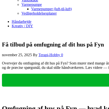
Vandskade
Varmepumpe
Varmepumper (luft-til-luft)
Vedligeholdelsesplaner
Håndarbejde
Kreativ / DIY
Få tilbud på omfugning af dit hus på Fyn
november 25, 2025
By
Terapi-Hobby
0
Overvejer du omfugning af dit hus på Fyn? Som murer med mange års erf
og de præcise spørgsmål, du skal stille håndværkeren. Læs videre — få t
Omfugning af hus på Fyn — hvad ko