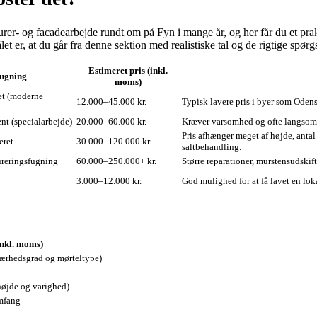
r- og facadearbejde rundt om på Fyn i mange år, og her får du et prakt
t er, at du går fra denne sektion med realistiske tal og de rigtige spør
Estimeret pris (inkl.
ugning
moms)
et (moderne
12.000–45.000 kr.
Typisk lavere pris i byer som Odense
nt (specialarbejde)
20.000–60.000 kr.
Kræver varsomhed og ofte langsom
Pris afhænger meget af højde, anta
eret
30.000–120.000 kr.
saltbehandling.
ureringsfugning
60.000–250.000+ kr.
Større reparationer, murstensudski
3.000–12.000 kr.
God mulighed for at få lavet en loka
inkl. moms)
værhedsgrad og mørteltype)
højde og varighed)
omfang