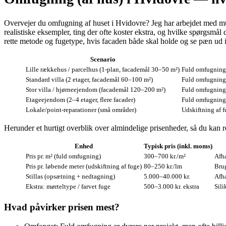
Overvejer du omfugning af huset i Hvidovre? Jeg har arbejdet med m
realistiske eksempler, ting der ofte koster ekstra, og hvilke spørgsmå
rette metode og fugetype, hvis facaden både skal holde og se pæn ud 
Scenario
Lille rækkehus / parcelhus (1‑plan, facademål 30–50 m²)
Fuld omfugning 
Standard villa (2 etager, facademål 60–100 m²)
Fuld omfugning 
Stor villa / hjørneejendom (facademål 120–200 m²)
Fuld omfugning,
Etageejendom (2–4 etager, flere facader)
Fuld omfugning 
Lokale/point‑reparationer (små områder)
Udskiftning af f
Herunder et hurtigt overblik over almindelige prisenheder, så du kan r
Enhed
Typisk pris (inkl. moms)
Pris pr. m² (fuld omfugning)
300–700 kr./m²
Afhæ
Pris pr. løbende meter (udskiftning af fuge)
80–250 kr./lm
Brug
Stillas (opsætning + nedtagning)
5.000–40.000 kr.
Afhæ
Ekstra: mørteltype / farvet fuge
500–3.000 kr. ekstra
Sili
Hvad påvirker prisen mest?