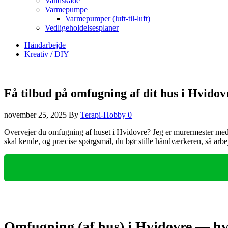
Vandskade
Varmepumpe
Varmepumper (luft-til-luft)
Vedligeholdelsesplaner
Håndarbejde
Kreativ / DIY
Få tilbud på omfugning af dit hus i Hvidov
november 25, 2025
By
Terapi-Hobby
0
Overvejer du omfugning af huset i Hvidovre? Jeg er murermester med m
skal kende, og præcise spørgsmål, du bør stille håndværkeren, så arbej
Omfugning (af hus) i Hvidovre — hv