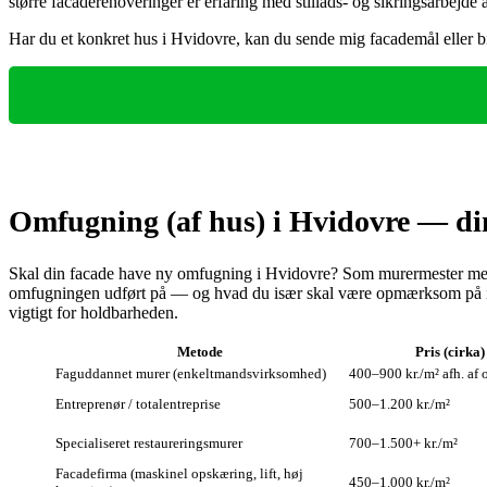
større facaderenoveringer er erfaring med stillads- og sikringsarbejde 
Har du et konkret hus i Hvidovre, kan du sende mig facademål eller bil
Omfugning (af hus) i Hvidovre — din
Skal din facade have ny omfugning i Hvidovre? Som murermester med 
omfugningen udført på — og hvad du især skal være opmærksom på i h
vigtigt for holdbarheden.
Metode
Pris (cirka)
Faguddannet murer (enkeltmandsvirksomhed)
400–900 kr./m² afh. af
Entreprenør / totalentreprise
500–1.200 kr./m²
Specialiseret restaureringsmurer
700–1.500+ kr./m²
Facadefirma (maskinel opskæring, lift, høj
450–1.000 kr./m²