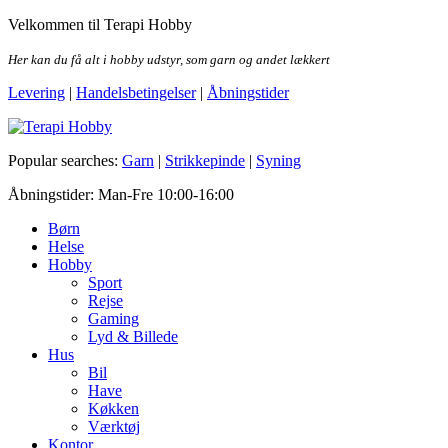
Skip
Velkommen til Terapi Hobby
to
the
Her kan du få alt i hobby udstyr, som garn og andet lækkert
content
Levering
|
Handelsbetingelser
|
Åbningstider
Terapi Hobby
Popular searches:
Garn
|
Strikkepinde
|
Syning
Åbningstider: Man-Fre 10:00-16:00
Børn
Helse
Hobby
Sport
Rejse
Gaming
Lyd & Billede
Hus
Bil
Have
Køkken
Værktøj
Kontor