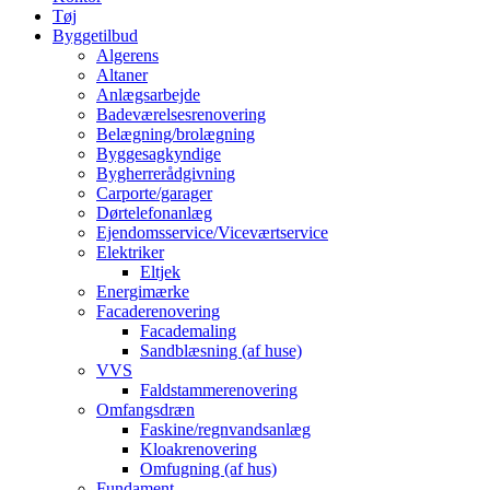
Tøj
Byggetilbud
Algerens
Altaner
Anlægsarbejde
Badeværelsesrenovering
Belægning/brolægning
Byggesagkyndige
Bygherrerådgivning
Carporte/garager
Dørtelefonanlæg
Ejendomsservice/Viceværtservice
Elektriker
Eltjek
Energimærke
Facaderenovering
Facademaling
Sandblæsning (af huse)
VVS
Faldstammerenovering
Omfangsdræn
Faskine/regnvandsanlæg
Kloakrenovering
Omfugning (af hus)
Fundament