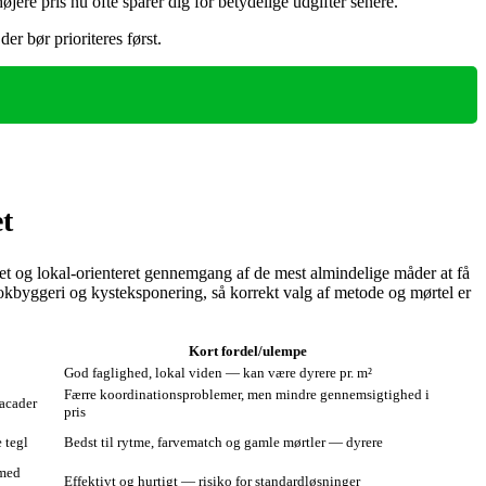
jere pris nu ofte sparer dig for betydelige udgifter senere.
r bør prioriteres først.
t
 og lokal‑orienteret gennemgang af de mest almindelige måder at få
byggeri og kysteksponering, så korrekt valg af metode og mørtel er
Kort fordel/ulempe
God faglighed, lokal viden — kan være dyrere pr. m²
Færre koordinationsproblemer, men mindre gennemsigtighed i
facader
pris
 tegl
Bedst til rytme, farvematch og gamle mørtler — dyrere
 med
Effektivt og hurtigt — risiko for standardløsninger