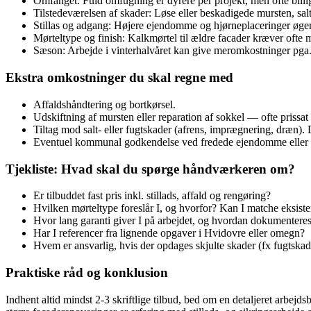
Omfanget: Fuld omfugning er dyrere per projekt, men ofte billig
Tilstedeværelsen af skader: Løse eller beskadigede mursten, sal
Stillas og adgang: Højere ejendomme og hjørneplaceringer øger
Mørteltype og finish: Kalkmørtel til ældre facader kræver ofte
Sæson: Arbejde i vinterhalvåret kan give meromkostninger pga.
Ekstra omkostninger du skal regne med
Affaldshåndtering og bortkørsel.
Udskiftning af mursten eller reparation af sokkel — ofte prissat 
Tiltag mod salt- eller fugtskader (afrens, imprægnering, dræn).
Eventuel kommunal godkendelse ved fredede ejendomme eller s
Tjekliste: Hvad skal du spørge håndværkeren om?
Er tilbuddet fast pris inkl. stillads, affald og rengøring?
Hvilken mørteltype foreslår I, og hvorfor? Kan I matche eksist
Hvor lang garanti giver I på arbejdet, og hvordan dokumenteres
Har I referencer fra lignende opgaver i Hvidovre eller omegn?
Hvem er ansvarlig, hvis der opdages skjulte skader (fx fugtska
Praktiske råd og konklusion
Indhent altid mindst 2‑3 skriftlige tilbud, bed om en detaljeret arbejd