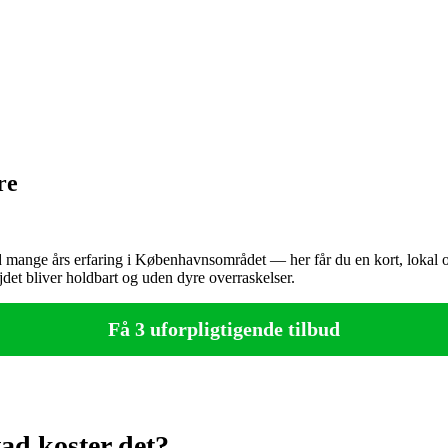
re
ange års erfaring i Københavnsområdet — her får du en kort, lokal og f
det bliver holdbart og uden dyre overraskelser.
Få 3 uforpligtigende tilbud
ad koster det?