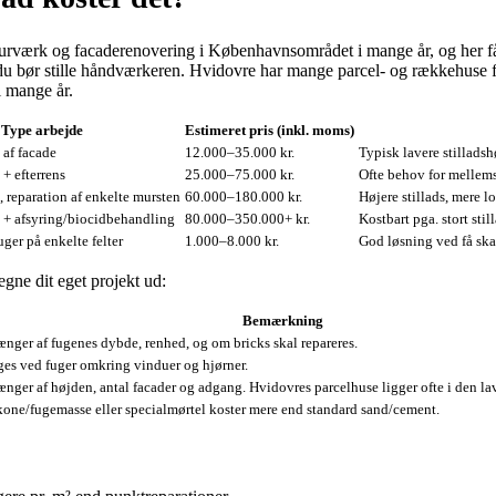
urværk og facaderenovering i Københavnsområdet i mange år, og her får
l du bør stille håndværkeren. Hvidovre har mange parcel- og rækkehuse f
i mange år.
Type arbejde
Estimeret pris (inkl. moms)
af facade
12.000–35.000 kr.
Typisk lavere stillads
+ efterrens
25.000–75.000 kr.
Ofte behov for mellems
 reparation af enkelte mursten
60.000–180.000 kr.
Højere stillads, mere lo
+ afsyring/biocidbehandling
80.000–350.000+ kr.
Kostbart pga. stort sti
uger på enkelte felter
1.000–8.000 kr.
God løsning ved få ska
egne dit eget projekt ud:
Bemærkning
nger af fugenes dybde, renhed, og om bricks skal repareres.
es ved fuger omkring vinduer og hjørner.
nger af højden, antal facader og adgang. Hvidovres parcelhuse ligger ofte i den l
kone/fugemasse eller specialmørtel koster mere end standard sand/cement.