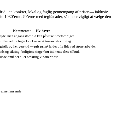
 du en konkret, lokal og faglig gennemgang af priser — inklusiv
ra 1930’erne‑70’erne med teglfacader, så det er vigtigt at vælge den
Kommentar — Hvidovre
højde, men adgangsforhold kan påvirke timeforbruget.
tillas; ældre fuger kan kræve skånsom udskiftning.
gistik og længere tid — pris pr. m² falder ofte lidt ved større arbejde.
llads og sikring; boligforeninger bør indhente flere tilbud.
dede områder eller omkring vinduer/døre.
ave/mellem ende.