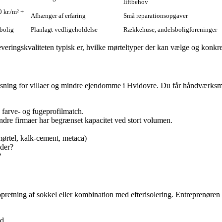
liftbehov
 kr./m² +
Afhænger af erfaring
Små reparationsopgaver
 bolig
Planlagt vedligeholdelse
Rækkehuse, andelsboligforeninger
ingskvaliteten typisk er, hvilke mørteltyper der kan vælge og konkrete 
øsning for villaer og mindre ejendomme i Hvidovre. Du får håndværksmæss
re farve‑ og fugeprofilmatch.
ndre firmaer har begrænset kapacitet ved stort volumen.
mørtel, kalk‑cement, metaca)
åder?
?
, opretning af sokkel eller kombination med efterisolering. Entreprenør
d.