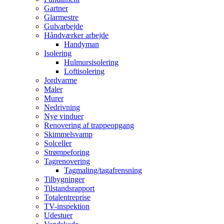
Gartner
Glarmestre
Gulvarbejde
Håndværker arbejde
Handyman
Isolering
Hulmursisolering
Loftisolering
Jordvarme
Maler
Murer
Nedrivning
Nye vinduer
Renovering af trappeopgang
Skimmelsvamp
Solceller
Strømpeforing
Tagrenovering
Tagmaling/tagafrensning
Tilbygninger
Tilstandsrapport
Totalentreprise
TV-inspektion
Udestuer