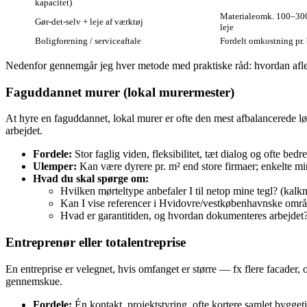
kapacitet)
Materialeomk. 100–300
Gør‑det‑selv + leje af værktøj
leje
Boligforening / serviceaftale
Fordelt omkostning pr.
Nedenfor gennemgår jeg hver metode med praktiske råd: hvordan aflever
Faguddannet murer (lokal murermester)
At hyre en faguddannet, lokal murer er ofte den mest afbalancerede l
arbejdet.
Fordele:
Stor faglig viden, fleksibilitet, tæt dialog og ofte bed
Ulemper:
Kan være dyrere pr. m² end store firmaer; enkelte mi
Hvad du skal spørge om:
Hvilken mørteltype anbefaler I til netop mine tegl? (kalk
Kan I vise referencer i Hvidovre/vestkøbenhavnske omr
Hvad er garantitiden, og hvordan dokumenteres arbejdet
Entreprenør eller totalentreprise
En entreprise er velegnet, hvis omfanget er større — fx flere facader
gennemskue.
Fordele:
Én kontakt, projektstyring, ofte kortere samlet byggeti