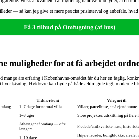
afgørende. Husk at kvaliteten af mørtel og håndværk betyder, at en lidt hø
leder — så kan jeg give et mere præcist prisinterval og anbefale, hvad de
Få 3 tilbud på Omfugning (af hus)
e muligheder for at få arbejdet ordne
mange års erfaring i Københavns‑området får du her en faglig, konkret
ver løsning. Hvidovre kan byde på både ældre gule tegl, moderne blok
Tidshorisont
Velegnet til
 omfang
1–7 dage for normal villa
Villaer, parcelhuse, små ejendomme
1–3 uger
Store projekter, udskiftning på flere 
Afhænger af omfang — ofte
Fredede/antikvariske huse, historiske
længere
Højere facader, boligblokke, arealer
1–10 dage