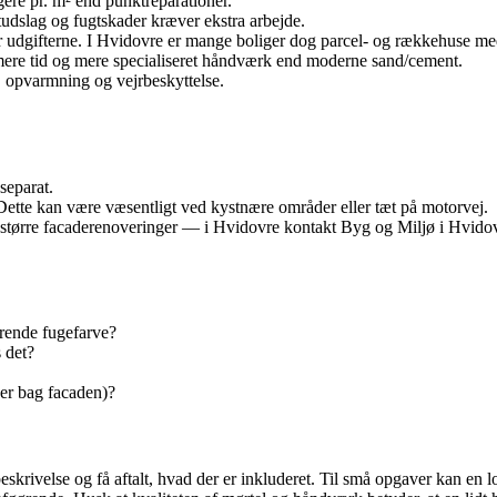
ere pr. m² end punktreparationer.
tudslag og fugtskader kræver ekstra arbejde.
 udgifterne. I Hvidovre er mange boliger dog parcel- og rækkehuse med 
 mere tid og mere specialiseret håndværk end moderne sand/cement.
 opvarmning og vejrbeskyttelse.
separat.
 Dette kan være væsentligt ved kystnære områder eller tæt på motorvej.
tørre facaderenoveringer — i Hvidovre kontakt Byg og Miljø i Hvido
erende fugefarve?
 det?
der bag facaden)?
sbeskrivelse og få aftalt, hvad der er inkluderet. Til små opgaver kan en