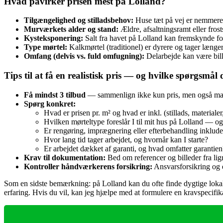
Hvad påvirker prisen mest på Lolland?
Tilgængelighed og stilladsbehov:
Huse tæt på vej er nemmere a
Murværkets alder og stand:
Ældre, afsaltningsramt eller fro
Kysteksponering:
Salt fra havet på Lolland kan fremskynde for
Type mørtel:
Kalkmørtel (traditionel) er dyrere og tager læng
Omfang (delvis vs. fuld omfugning):
Delarbejde kan være bill
Tips til at få en realistisk pris — og hvilke spørgsmål d
Få mindst 3 tilbud
— sammenlign ikke kun pris, men også mat
Spørg konkret:
Hvad er prisen pr. m² og hvad er inkl. (stillads, materialer
Hvilken mørteltype foreslår I til mit hus på Lolland — o
Er rengøring, imprægnering eller efterbehandling inklude
Hvor lang tid tager arbejdet, og hvornår kan I starte?
Er arbejdet dækket af garanti, og hvad omfatter garantien
Krav til dokumentation:
Bed om referencer og billeder fra li
Kontroller håndværkerens forsikring:
Ansvarsforsikring og e
Som en sidste bemærkning: på Lolland kan du ofte finde dygtige loka
erfaring. Hvis du vil, kan jeg hjælpe med at formulere en kravspecifik