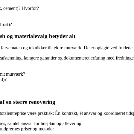
lk, cement)? Hvorfor?
frost)?
sh og materialevalg betyder alt
r, farvematch og teknikker til ældre murværk. De er oplagte ved fredede
veafstemning, længere garantier og dokumenteret erfaring med fredninge
 mit murværk?
nd)?
af en større renovering
otalentreprise være praktisk: Én kontrakt, ét ansvar og koordineret tids
s, samlet ansvar for tidsplan og aflevering.
andørernes priser og metoder.