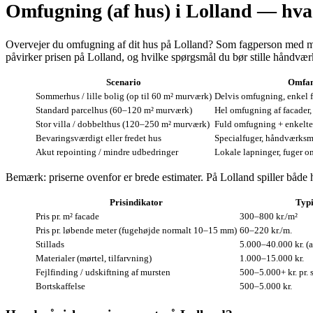
Omfugning (af hus) i Lolland — hva
Overvejer du omfugning af dit hus på Lolland? Som fagperson med mange
påvirker prisen på Lolland, og hvilke spørgsmål du bør stille håndværk
Scenario
Omfa
Sommerhus / lille bolig (op til 60 m² murværk)
Delvis omfugning, enkel 
Standard parcelhus (60–120 m² murværk)
Hel omfugning af facader,
Stor villa / dobbelthus (120–250 m² murværk)
Fuld omfugning + enkelte 
Bevaringsværdigt eller fredet hus
Specialfuger, håndværksm
Akut repointing / mindre udbedringer
Lokale lapninger, fuger 
Bemærk: priserne ovenfor er brede estimater. På Lolland spiller både h
Prisindikator
Typi
Pris pr. m² facade
300–800 kr./m²
Pris pr. løbende meter (fugehøjde normalt 10–15 mm)
60–220 kr./m.
Stillads
5.000–40.000 kr. (a
Materialer (mørtel, tilfarvning)
1.000–15.000 kr.
Fejlfinding / udskiftning af mursten
500–5.000+ kr. pr. 
Bortskaffelse
500–5.000 kr.