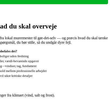
ad du skal overveje
ra lokal murermester til gør‑det‑selv — og præcis hvad du skal tænke
pørgsmål, du bør stille, så du undgår dyre fejl.
befales det?
boliger uden fredning
ader, værdi‑bevarende opgaver
fag—vinduer, tag, fundament
hold mellem professionelle arbejder
il sikre kritiske detaljer
er fra klimaet (vind, salt og frost).