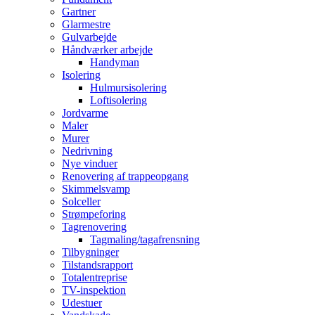
Gartner
Glarmestre
Gulvarbejde
Håndværker arbejde
Handyman
Isolering
Hulmursisolering
Loftisolering
Jordvarme
Maler
Murer
Nedrivning
Nye vinduer
Renovering af trappeopgang
Skimmelsvamp
Solceller
Strømpeforing
Tagrenovering
Tagmaling/tagafrensning
Tilbygninger
Tilstandsrapport
Totalentreprise
TV-inspektion
Udestuer