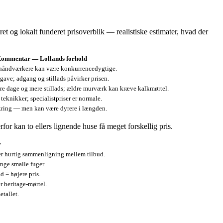
 og lokalt funderet prisoverblik — realistiske estimater, hvad der
ommentar — Lollands forhold
e håndværkere kan være konkurrencedygtige.
ave; adgang og stillads påvirker prisen.
lere dage og mere stillads; ældre murværk kan kræve kalkmørtel.
teknikker; specialistpriser er normale.
kring — men kan være dyrere i længden.
or kan to ellers lignende huse få meget forskellig pris.
r
ver hurtig sammenligning mellem tilbud.
nge smalle fuger.
d = højere pris.
r heritage-mørtel.
etallet.