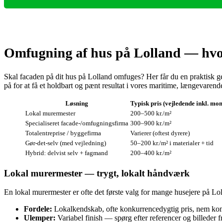
Omfugning af hus på Lolland — hvor
Skal facaden på dit hus på Lolland omfuges? Her får du en praktisk 
på for at få et holdbart og pænt resultat i vores maritime, længevarend
Løsning
Typisk pris (vejledende inkl. mo
Lokal murermester
200–500 kr./m²
Specialiseret facade-/omfugningsfirma
300–900 kr./m²
Totalentreprise / byggefirma
Varierer (oftest dyrere)
Gør‑det‑selv (med vejledning)
50–200 kr./m² i materialer + tid
Hybrid: delvist selv + fagmand
200–400 kr./m²
Lokal murermester — trygt, lokalt håndværk
En lokal murermester er ofte det første valg for mange husejere på Loll
Fordele:
Lokalkendskab, ofte konkurrencedygtig pris, nem kom
Ulemper:
Variabel finish — spørg efter referencer og billeder 