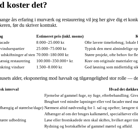
d koster det?
 års erfaring i murværk og restaurering vil jeg her give dig et konkret
eren, før du skriver kontrakt.
ng
Estimeret pris (inkl. moms)
K
facade
8.000–25.000 kr.
Ofte lavere timeforbrug; lokal
 vinduespartier
25.000–75.000 kr.
Typisk den mest almindelige opg
udskiftninger af sten
70.000–180.000 kr.
Større projekt, ofte behov for f
æssig restaurering
100.000–350.000+ kr.
Krav om originale materialer og 
omkring vinduer
1.500–8.000 kr.
God løsning som midlertidig si
usets alder, eksponering mod havsalt og tilgængelighed stor rolle — derf
sk interval
Hvad det dække
Fjernelse af gammel fuge, ny fuge, efterbehandling. Gi
Brugbart ved mindre lapninger eller ved facader med ma
fhængig af størrelse/dage)
Nærmest altid nødvendig for 1. sal og opefter; længere ti
Afhænger af om der bruges kalkmørtel, specialfarver elle
større udbedring
Løse eller frostskadede sten skal skiftes, hvilket øger tim
Rydning og bortskaffelse af gammel mørtel og affald.