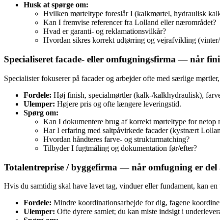
Husk at spørge om:
Hvilken mørteltype foreslår I (kalkmørtel, hydraulisk ka
Kan I fremvise referencer fra Lolland eller nærområdet?
Hvad er garanti‑ og reklamationsvilkår?
Hvordan sikres korrekt udtørring og vejrafvikling (vinter/
Specialiseret facade‑ eller omfugningsfirma — når fini
Specialister fokuserer på facader og arbejder ofte med særlige mørtle
Fordele:
Høj finish, specialmørtler (kalk‑/kalkhydraulisk), far
Ulemper:
Højere pris og ofte længere leveringstid.
Spørg om:
Kan I dokumentere brug af korrekt mørteltype for netop
Har I erfaring med saltpåvirkede facader (kystnært Lolla
Hvordan håndteres farve‑ og strukturmatching?
Tilbyder I fugtmåling og dokumentation før/efter?
Totalentreprise / byggefirma — når omfugning er del 
Hvis du samtidig skal have lavet tag, vinduer eller fundament, kan en t
Fordele:
Mindre koordinationsarbejde for dig, fagene koordinere
Ulemper:
Ofte dyrere samlet; du kan miste indsigt i underlever