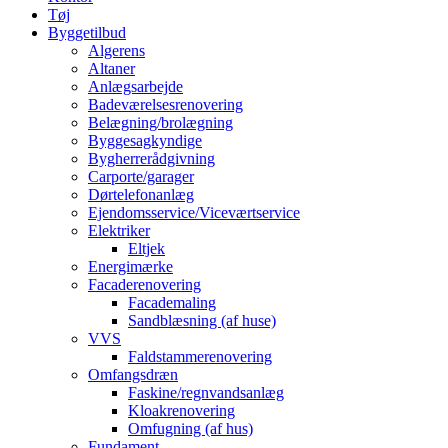
Tøj
Byggetilbud
Algerens
Altaner
Anlægsarbejde
Badeværelsesrenovering
Belægning/brolægning
Byggesagkyndige
Bygherrerådgivning
Carporte/garager
Dørtelefonanlæg
Ejendomsservice/Viceværtservice
Elektriker
Eltjek
Energimærke
Facaderenovering
Facademaling
Sandblæsning (af huse)
VVS
Faldstammerenovering
Omfangsdræn
Faskine/regnvandsanlæg
Kloakrenovering
Omfugning (af hus)
Fundament