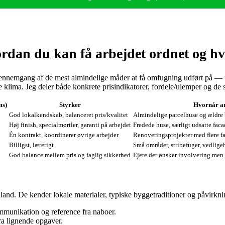
dan du kan få arbejdet ordnet og hv
gennemgang af de mest almindelige måder at få omfugning udført på — f
e klima. Jeg deler både konkrete prisindikatorer, fordele/ulemper og de s
ms)
Styrker
Hvornår an
God lokalkendskab, balanceret pris/kvalitet
Almindelige parcelhuse og ældre 
Høj finish, specialmørtler, garanti på arbejdet
Fredede huse, særligt udsatte fac
Én kontrakt, koordinerer øvrige arbejder
Renoveringsprojekter med flere 
Billigst, lærerigt
Små områder, stribefuger, vedlige
God balance mellem pris og faglig sikkerhed
Ejere der ønsker involvering men v
and. De kender lokale materialer, typiske byggetraditioner og påvirkning
munikation og reference fra naboer.
fra lignende opgaver.