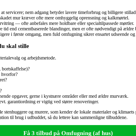
t servicere; nem adgang betyder lavere timeforbrug og billigere stillad
stskadet mur kræver ofte mere omhyggelig oprensning og kalkmørtel.
vitring — ofte anbefales mere holdbare eller specialtilpassede mørtler.
ere tid end cementbaserede blandinger, men er ofte nødvendigt på ældre
igere i første omgang, men fuld omfugning sikrer ensartet udseende o
u skal stille
erialevalg og arbejdsmetode.
, bortskaffelse)?
g hvorfor?
ret?
?
gnende opgaver, gerne i kystnære områder eller med ældre murværk.
vt. garantiordning er vigtig ved større renoveringer.
le stenhuggere og murere, som kender de lokale materialer og klimaets
ation til brug i udbuddet, så du lettere kan sammenligne tilbuddene.
Få 3 tilbud på Omfugning (af hus)