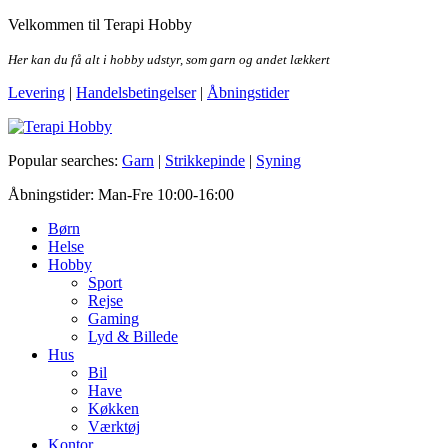
Skip
Velkommen til Terapi Hobby
to
the
Her kan du få alt i hobby udstyr, som garn og andet lækkert
content
Levering
|
Handelsbetingelser
|
Åbningstider
Terapi Hobby
Popular searches:
Garn
|
Strikkepinde
|
Syning
Åbningstider: Man-Fre 10:00-16:00
Børn
Helse
Hobby
Sport
Rejse
Gaming
Lyd & Billede
Hus
Bil
Have
Køkken
Værktøj
Kontor