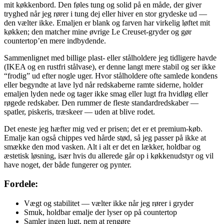
mit køkkenbord. Den føles tung og solid på en måde, der giver
tryghed når jeg rører i tung dej eller hiver en stor grydeske ud —
den vælter ikke. Emaljen er blank og farven har virkelig løftet mit
køkken; den matcher mine øvrige Le Creuset-gryder og gør
countertop’en mere indbydende.
Sammenlignet med billige plast- eller stålholdere jeg tidligere havde
(IKEA og en rustfri stålvase), er denne langt mere stabil og ser ikke
“frodig” ud efter nogle uger. Hvor stålholdere ofte samlede kondens
eller begyndte at lave lyd når redskaberne ramte siderne, holder
emaljen lyden nede og tager ikke smag eller lugt fra hvidløg eller
røgede redskaber. Den rummer de fleste standardredskaber —
spatler, piskeris, træskeer — uden at blive rodet.
Det eneste jeg hæfter mig ved er prisen; det er et premium-køb.
Emalje kan også chippes ved hårde stød, så jeg passer på ikke at
smække den mod vasken. Alt i alt er det en lækker, holdbar og
æstetisk løsning, især hvis du allerede går op i køkkenudstyr og vil
have noget, der både fungerer og pynter.
Fordele:
Vægt og stabilitet — vælter ikke når jeg rører i gryder
Smuk, holdbar emalje der lyser op på countertop
Samler ingen lugt, nem at rengøre