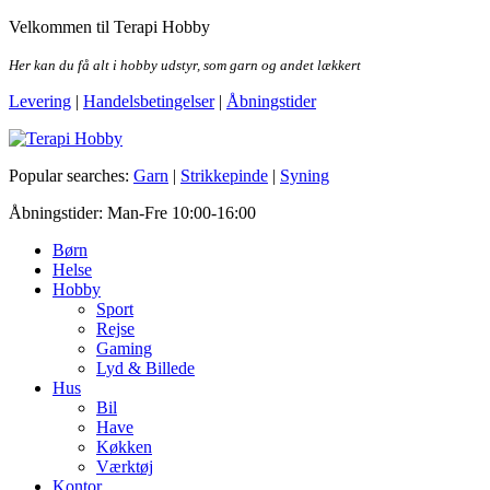
Skip
Velkommen til Terapi Hobby
to
the
Her kan du få alt i hobby udstyr, som garn og andet lækkert
content
Levering
|
Handelsbetingelser
|
Åbningstider
Terapi Hobby
Popular searches:
Garn
|
Strikkepinde
|
Syning
Åbningstider: Man-Fre 10:00-16:00
Børn
Helse
Hobby
Sport
Rejse
Gaming
Lyd & Billede
Hus
Bil
Have
Køkken
Værktøj
Kontor