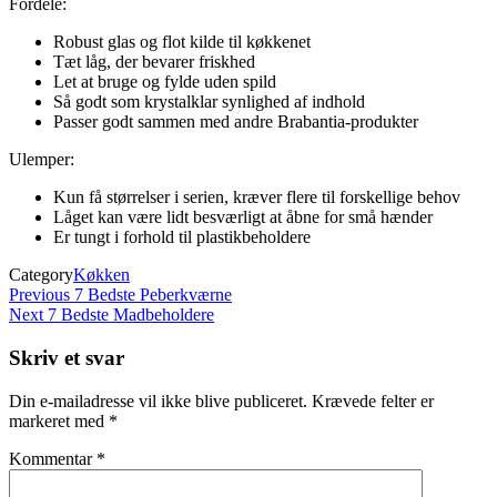
Fordele:
Robust glas og flot kilde til køkkenet
Tæt låg, der bevarer friskhed
Let at bruge og fylde uden spild
Så godt som krystalklar synlighed af indhold
Passer godt sammen med andre Brabantia-produkter
Ulemper:
Kun få størrelser i serien, kræver flere til forskellige behov
Låget kan være lidt besværligt at åbne for små hænder
Er tungt i forhold til plastikbeholdere
Category
Køkken
Indlægsnavigation
Previous
Previous
7 Bedste Peberkværne
Post
Next
Next
7 Bedste Madbeholdere
Post
Skriv et svar
Din e-mailadresse vil ikke blive publiceret.
Krævede felter er
markeret med
*
Kommentar
*