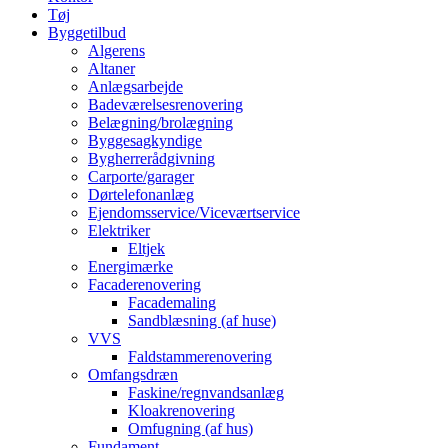
Tøj
Byggetilbud
Algerens
Altaner
Anlægsarbejde
Badeværelsesrenovering
Belægning/brolægning
Byggesagkyndige
Bygherrerådgivning
Carporte/garager
Dørtelefonanlæg
Ejendomsservice/Viceværtservice
Elektriker
Eltjek
Energimærke
Facaderenovering
Facademaling
Sandblæsning (af huse)
VVS
Faldstammerenovering
Omfangsdræn
Faskine/regnvandsanlæg
Kloakrenovering
Omfugning (af hus)
Fundament