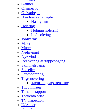
Gartner
Glarmestre
Gulvarbejde
Håndværker arbejde
Handyman
Isolering
Hulmursisolering
Loftisolering
Jordvarme
Maler
Murer
Nedrivning
Nye vinduer
Renovering af trappeopgang
Skimmelsvamp
Solceller
Strømpeforing
Tagrenovering
Tagmaling/tagafrensning
Tilbygninger
Tilstandsrapport
Totalentreprise
TV-inspektion
Udestuer