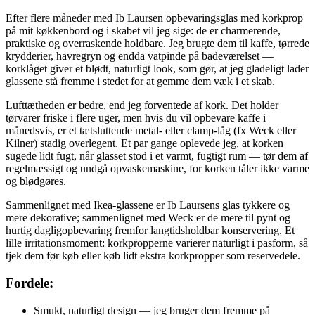
Efter flere måneder med Ib Laursen opbevaringsglas med korkprop
på mit køkkenbord og i skabet vil jeg sige: de er charmerende,
praktiske og overraskende holdbare. Jeg brugte dem til kaffe, tørrede
krydderier, havregryn og endda vatpinde på badeværelset —
korklåget giver et blødt, naturligt look, som gør, at jeg gladeligt lader
glassene stå fremme i stedet for at gemme dem væk i et skab.
Lufttætheden er bedre, end jeg forventede af kork. Det holder
tørvarer friske i flere uger, men hvis du vil opbevare kaffe i
månedsvis, er et tætsluttende metal- eller clamp-låg (fx Weck eller
Kilner) stadig overlegent. Et par gange oplevede jeg, at korken
sugede lidt fugt, når glasset stod i et varmt, fugtigt rum — tør dem af
regelmæssigt og undgå opvaskemaskine, for korken tåler ikke varme
og blødgøres.
Sammenlignet med Ikea-glassene er Ib Laursens glas tykkere og
mere dekorative; sammenlignet med Weck er de mere til pynt og
hurtig dagligopbevaring fremfor langtidsholdbar konservering. Et
lille irritationsmoment: korkpropperne varierer naturligt i pasform, så
tjek dem før køb eller køb lidt ekstra korkpropper som reservedele.
Fordele:
Smukt, naturligt design — jeg bruger dem fremme på