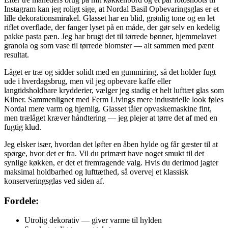
Instagram kan jeg roligt sige, at Nordal Basil Opbevaringsglas er et
lille dekorationsmirakel. Glasset har en blid, grønlig tone og en let
riflet overflade, der fanger lyset på en måde, der gør selv en kedelig
pakke pasta pæn. Jeg har brugt det til tørrede bønner, hjemmelavet
granola og som vase til tørrede blomster — alt sammen med pænt
resultat.
Låget er træ og sidder solidt med en gummiring, så det holder fugt
ude i hverdagsbrug, men vil jeg opbevare kaffe eller
langtidsholdbare krydderier, vælger jeg stadig et helt lufttæt glas som
Kilner. Sammenlignet med Ferm Livings mere industrielle look føles
Nordal mere varm og hjemlig. Glasset tåler opvaskemaskine fint,
men trælåget kræver håndtering — jeg plejer at tørre det af med en
fugtig klud.
Jeg elsker især, hvordan det løfter en åben hylde og får gæster til at
spørge, hvor det er fra. Vil du primært have noget smukt til det
synlige køkken, er det et fremragende valg. Hvis du derimod jagter
maksimal holdbarhed og lufttæthed, så overvej et klassisk
konserveringsglas ved siden af.
Fordele:
Utrolig dekorativ — giver varme til hylden