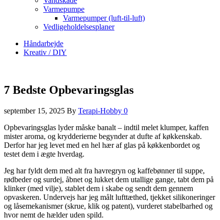
Vandskade
Varmepumpe
Varmepumper (luft-til-luft)
Vedligeholdelsesplaner
Håndarbejde
Kreativ / DIY
7 Bedste Opbevaringsglas
september 15, 2025
By
Terapi-Hobby
0
Opbevaringsglas lyder måske banalt – indtil melet klumper, kaffen
mister aroma, og krydderierne begynder at dufte af køkkenskab.
Derfor har jeg levet med en hel hær af glas på køkkenbordet og
testet dem i ægte hverdag.
Jeg har fyldt dem med alt fra havregryn og kaffebønner til suppe,
rødbeder og surdej, åbnet og lukket dem utallige gange, tabt dem på
klinker (med vilje), stablet dem i skabe og sendt dem gennem
opvaskeren. Undervejs har jeg målt lufttæthed, tjekket silikoneringer
og låsemekanismer (skrue, klik og patent), vurderet stabelbarhed og
hvor nemt de hælder uden spild.