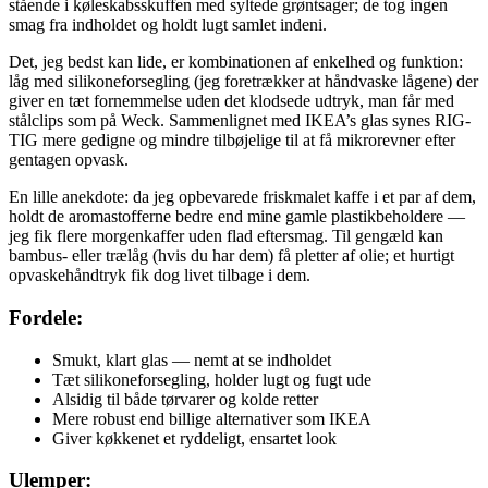
stående i køleskabsskuffen med syltede grøntsager; de tog ingen
smag fra indholdet og holdt lugt samlet indeni.
Det, jeg bedst kan lide, er kombinationen af enkelhed og funktion:
låg med silikoneforsegling (jeg foretrækker at håndvaske lågene) der
giver en tæt fornemmelse uden det klodsede udtryk, man får med
stålclips som på Weck. Sammenlignet med IKEA’s glas synes RIG-
TIG mere gedigne og mindre tilbøjelige til at få mikrorevner efter
gentagen opvask.
En lille anekdote: da jeg opbevarede friskmalet kaffe i et par af dem,
holdt de aromastofferne bedre end mine gamle plastikbeholdere —
jeg fik flere morgenkaffer uden flad eftersmag. Til gengæld kan
bambus- eller trælåg (hvis du har dem) få pletter af olie; et hurtigt
opvaskehåndtryk fik dog livet tilbage i dem.
Fordele:
Smukt, klart glas — nemt at se indholdet
Tæt silikoneforsegling, holder lugt og fugt ude
Alsidig til både tørvarer og kolde retter
Mere robust end billige alternativer som IKEA
Giver køkkenet et ryddeligt, ensartet look
Ulemper: