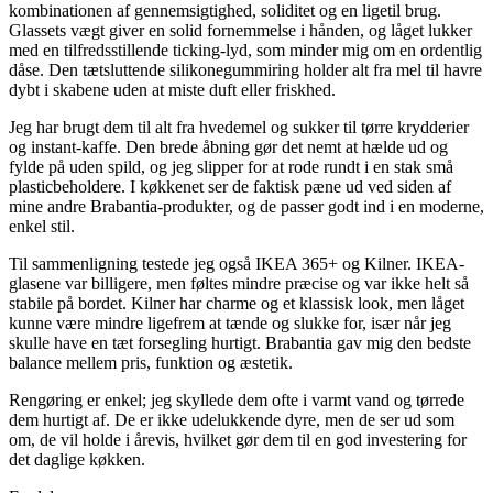
kombinationen af gennemsigtighed, soliditet og en ligetil brug.
Glassets vægt giver en solid fornemmelse i hånden, og låget lukker
med en tilfredsstillende ticking-lyd, som minder mig om en ordentlig
dåse. Den tætsluttende silikonegummiring holder alt fra mel til havre
dybt i skabene uden at miste duft eller friskhed.
Jeg har brugt dem til alt fra hvedemel og sukker til tørre krydderier
og instant-kaffe. Den brede åbning gør det nemt at hælde ud og
fylde på uden spild, og jeg slipper for at rode rundt i en stak små
plasticbeholdere. I køkkenet ser de faktisk pæne ud ved siden af
mine andre Brabantia-produkter, og de passer godt ind i en moderne,
enkel stil.
Til sammenligning testede jeg også IKEA 365+ og Kilner. IKEA-
glasene var billigere, men føltes mindre præcise og var ikke helt så
stabile på bordet. Kilner har charme og et klassisk look, men låget
kunne være mindre ligefrem at tænde og slukke for, især når jeg
skulle have en tæt forsegling hurtigt. Brabantia gav mig den bedste
balance mellem pris, funktion og æstetik.
Rengøring er enkel; jeg skyllede dem ofte i varmt vand og tørrede
dem hurtigt af. De er ikke udelukkende dyre, men de ser ud som
om, de vil holde i årevis, hvilket gør dem til en god investering for
det daglige køkken.