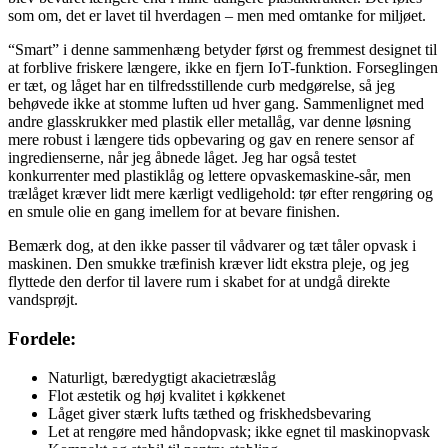
som om, det er lavet til hverdagen – men med omtanke for miljøet.
“Smart” i denne sammenhæng betyder først og fremmest designet til
at forblive friskere længere, ikke en fjern IoT-funktion. Forseglingen
er tæt, og låget har en tilfredsstillende curb medgørelse, så jeg
behøvede ikke at stomme luften ud hver gang. Sammenlignet med
andre glasskrukker med plastik eller metallåg, var denne løsning
mere robust i længere tids opbevaring og gav en renere sensor af
ingredienserne, når jeg åbnede låget. Jeg har også testet
konkurrenter med plastiklåg og lettere opvaskemaskine-sår, men
trælåget kræver lidt mere kærligt vedligehold: tør efter rengøring og
en smule olie en gang imellem for at bevare finishen.
Bemærk dog, at den ikke passer til vådvarer og tæt tåler opvask i
maskinen. Den smukke træfinish kræver lidt ekstra pleje, og jeg
flyttede den derfor til lavere rum i skabet for at undgå direkte
vandsprøjt.
Fordele:
Naturligt, bæredygtigt akacietræslåg
Flot æstetik og høj kvalitet i køkkenet
Låget giver stærk lufts tæthed og friskhedsbevaring
Let at rengøre med håndopvask; ikke egnet til maskinopvask