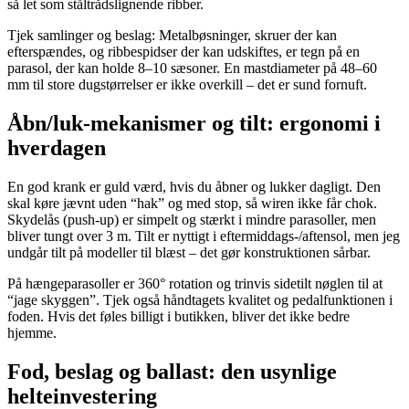
så let som ståltrådslignende ribber.
Tjek samlinger og beslag: Metalbøsninger, skruer der kan
efterspændes, og ribbespidser der kan udskiftes, er tegn på en
parasol, der kan holde 8–10 sæsoner. En mastdiameter på 48–60
mm til store dugstørrelser er ikke overkill – det er sund fornuft.
Åbn/luk-mekanismer og tilt: ergonomi i
hverdagen
En god krank er guld værd, hvis du åbner og lukker dagligt. Den
skal køre jævnt uden “hak” og med stop, så wiren ikke får chok.
Skydelås (push-up) er simpelt og stærkt i mindre parasoller, men
bliver tungt over 3 m. Tilt er nyttigt i eftermiddags-/aftensol, men jeg
undgår tilt på modeller til blæst – det gør konstruktionen sårbar.
På hængeparasoller er 360° rotation og trinvis sidetilt nøglen til at
“jage skyggen”. Tjek også håndtagets kvalitet og pedalfunktionen i
foden. Hvis det føles billigt i butikken, bliver det ikke bedre
hjemme.
Fod, beslag og ballast: den usynlige
helteinvestering