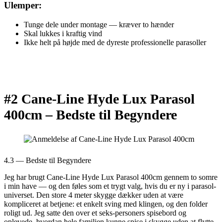
Ulemper:
Tunge dele under montage — kræver to hænder
Skal lukkes i kraftig vind
Ikke helt på højde med de dyreste professionelle parasoller
#2 Cane-Line Hyde Lux Parasol
400cm –
Bedste til Begyndere
4.3 — Bedste til Begyndere
Jeg har brugt Cane-Line Hyde Lux Parasol 400cm gennem to somre
i min have — og den føles som et trygt valg, hvis du er ny i parasol-
universet. Den store 4 meter skygge dækker uden at være
kompliceret at betjene: et enkelt sving med klingen, og den folder
roligt ud. Jeg satte den over et seks-personers spisebord og
oplevede, hvordan hele familien kunne spise i skygge uden at flytte