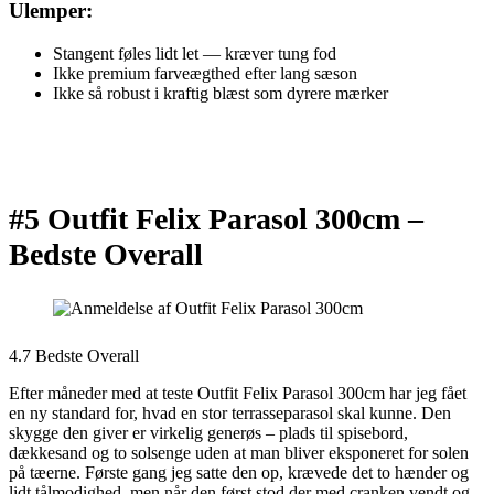
Ulemper:
Stangent føles lidt let — kræver tung fod
Ikke premium farveægthed efter lang sæson
Ikke så robust i kraftig blæst som dyrere mærker
#5 Outfit Felix Parasol 300cm –
Bedste Overall
4.7 Bedste Overall
Efter måneder med at teste Outfit Felix Parasol 300cm har jeg fået
en ny standard for, hvad en stor terrasseparasol skal kunne. Den
skygge den giver er virkelig generøs – plads til spisebord,
dækkesand og to solsenge uden at man bliver eksponeret for solen
på tæerne. Første gang jeg satte den op, krævede det to hænder og
lidt tålmodighed, men når den først stod der med cranken vendt og