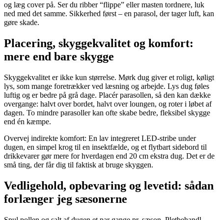
og læg cover på. Ser du ribber “flippe” eller masten tordnere, luk
ned med det samme. Sikkerhed først – en parasol, der tager luft, kan
gøre skade.
Placering, skyggekvalitet og komfort:
mere end bare skygge
Skyggekvalitet er ikke kun størrelse. Mørk dug giver et roligt, køligt
lys, som mange foretrækker ved læsning og arbejde. Lys dug føles
luftig og er bedre på grå dage. Placér parasollen, så den kan dække
overgange: halvt over bordet, halvt over loungen, og roter i løbet af
dagen. To mindre parasoller kan ofte skabe bedre, fleksibel skygge
end én kæmpe.
Overvej indirekte komfort: En lav integreret LED-stribe under
dugen, en simpel krog til en insektfælde, og et flytbart sidebord til
drikkevarer gør mere for hverdagen end 20 cm ekstra dug. Det er de
små ting, der får dig til faktisk at bruge skyggen.
Vedligehold, opbevaring og levetid: sådan
forlænger jeg sæsonerne
Spul pollen og salt af dugen et par gange pr. sæson. Pletbehandl