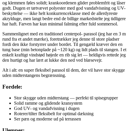
og klemmen føles solidt; krankoordenen glider problemfrit og låser
godt. Dugen er tætvævet polyester med god vandafvisning og UV-
beskyttelse — ikke helt konkurrenceklasse med de allerdyreste
akrylduge, men langt bedre end de billige markedstelte jeg tidligere
har haft. Farven har kun minimal falming efter fuld sommersol.
Sammenlignet med en traditionel centerpol- parasol (jeg har en 3 m
rund fra et andet mærke), foretrækker jeg denne til store pladser
fordi den ikke forstyrrer under bordet. Til gengæld kræver den en
tung base (min betonplade på ~120 kg) og lidt plads til stangen. I et
enkelt kraftigt vindstød bøjede en rib sig let — heldigvis rettede jeg
den hurtigt og har lært at lukke den ned ved blæsevejr.
Alt i alt: en super fleksibel parasol til dem, der vil have stor skygge
uden midterstangens begrænsning.
Fordele:
Stor skygge uden midterstang — perfekt til spisegrupper
Solid ramme og glidende kransystem
God UV- og vandafvisning i dugen
Roterer/tilter fleksibelt for optimal dækning
Ser pæn og moderne ud på terrassen
Ulemper: