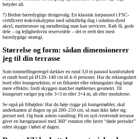
betyder alt.
7) Bedste bæredygtige designvalg: En klassisk træparasol i FSC-
certificeret teak/eukalyptus med udskiftelig dug i solution-dyed
akryl, marinesnore og metalbeslag man kan servicere. Køb få, gode
dele – og lejlighedsvist reservedele – det er reelt den mest
bæredygtige strategi.
Størrelse og form: sådan dimensionerer
jeg til din terrasse
Som tommelfingerregel dækker en rund 3,0 m parasol komfortabelt
et rundt bord på Ø120–140 cm til 4–6 personer. Har du rektangulært
bord eller loungesektion, er en firkantet eller rektangulær dug langt
mere effektiv, fordi skyggen matcher møblernes geometri. Til
loungesæt vælger jeg ofte 3×3 m eller 3×4 m, alt efter modulerne.
Se også på frihøjden: Har du høje rygge på loungemøbler, skal
underkanten af dugen op på 200–210 cm, så man ikke føler sig
presset ned. Og husk solens vandring: På en syd-/vestvendt terrasse
giver en hængeparasol med 360° rotation ofte færre “døde perioder”
uden skygge i løbet af dagen.