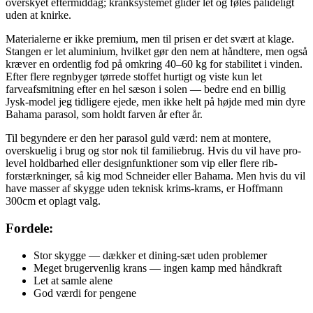
overskyet eftermiddag; kranksystemet glider let og føles pålideligt
uden at knirke.
Materialerne er ikke premium, men til prisen er det svært at klage.
Stangen er let aluminium, hvilket gør den nem at håndtere, men også
kræver en ordentlig fod på omkring 40–60 kg for stabilitet i vinden.
Efter flere regnbyger tørrede stoffet hurtigt og viste kun let
farveafsmitning efter en hel sæson i solen — bedre end en billig
Jysk-model jeg tidligere ejede, men ikke helt på højde med min dyre
Bahama parasol, som holdt farven år efter år.
Til begyndere er den her parasol guld værd: nem at montere,
overskuelig i brug og stor nok til familiebrug. Hvis du vil have pro-
level holdbarhed eller designfunktioner som vip eller flere rib-
forstærkninger, så kig mod Schneider eller Bahama. Men hvis du vil
have masser af skygge uden teknisk krims-krams, er Hoffmann
300cm et oplagt valg.
Fordele:
Stor skygge — dækker et dining-sæt uden problemer
Meget brugervenlig krans — ingen kamp med håndkraft
Let at samle alene
God værdi for pengene