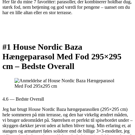
Her får du mine 7 favoritter: parasoller, der kombinerer holdbar dug,
stærk fod, nem betjening og god værdi for pengene – uanset om du
har en lille altan eller en stor terrasse.
#1 House Nordic Baza
Hængeparasol Med Fod 295×295
cm –
Bedste Overall
4.6 — Bedste Overall
Jeg har brugt House Nordic Baza hængeparasollen (295×295 cm)
hele sommeren på min terrasse, og den har virkelig ændret måden,
vi bruger udeområdet på. Størrelsen er perfekt til spisebordet under –
skyggen dækker jævnt uden at luften bliver tung. Min erfaring er, at
stangen og armaturet føles solidere end de billige 3×3-modeller, jeg