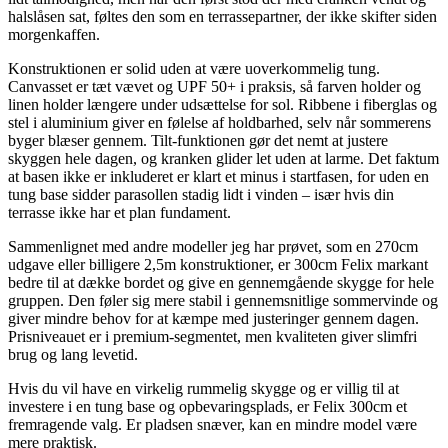
halslåsen sat, føltes den som en terrassepartner, der ikke skifter siden
morgenkaffen.
Konstruktionen er solid uden at være uoverkommelig tung.
Canvasset er tæt vævet og UPF 50+ i praksis, så farven holder og
linen holder længere under udsættelse for sol. Ribbene i fiberglas og
stel i aluminium giver en følelse af holdbarhed, selv når sommerens
byger blæser gennem. Tilt-funktionen gør det nemt at justere
skyggen hele dagen, og kranken glider let uden at larme. Det faktum
at basen ikke er inkluderet er klart et minus i startfasen, for uden en
tung base sidder parasollen stadig lidt i vinden – især hvis din
terrasse ikke har et plan fundament.
Sammenlignet med andre modeller jeg har prøvet, som en 270cm
udgave eller billigere 2,5m konstruktioner, er 300cm Felix markant
bedre til at dække bordet og give en gennemgående skygge for hele
gruppen. Den føler sig mere stabil i gennemsnitlige sommervinde og
giver mindre behov for at kæmpe med justeringer gennem dagen.
Prisniveauet er i premium-segmentet, men kvaliteten giver slimfri
brug og lang levetid.
Hvis du vil have en virkelig rummelig skygge og er villig til at
investere i en tung base og opbevaringsplads, er Felix 300cm et
fremragende valg. Er pladsen snæver, kan en mindre model være
mere praktisk.