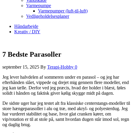
Vandskade
Varmepumpe
Varmepumper (luft-til-luft)
Vedligeholdelsesplaner
Håndarbejde
Kreativ / DIY
7 Bedste Parasoller
september 15, 2025
By
Terapi-Hobby
0
Jeg lever halvdelen af sommeren under en parasol – og jeg har
efterhånden slået, vippede og drejet mig gennem flere modeller, end
jeg kan tælle. Derfor ved jeg præcis, hvad der holder i blæst, føles
solidt i hånden og faktisk giver kølig skygge midt på dagen.
De sidste uger har jeg testet alt fra klassiske centerstangs-modeller til
store hængeparasoller i alu og træ, med akryl- og polyesterdug. Jeg
har vurderet stabilitet og base, hvor glat cranken kører, om
vip/rotation er til at stole på, samt hvordan dugen står imod sol, regn
og daglig brug.