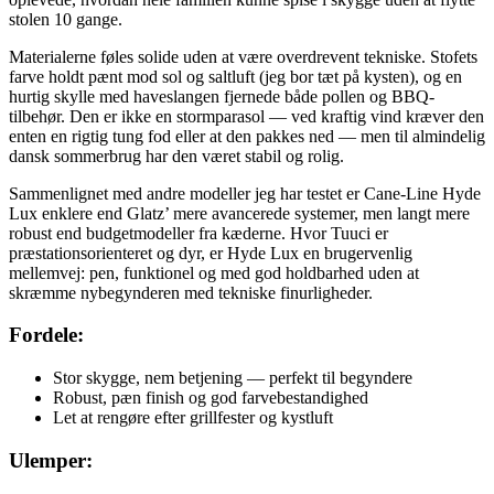
stolen 10 gange.
Materialerne føles solide uden at være overdrevent tekniske. Stofets
farve holdt pænt mod sol og saltluft (jeg bor tæt på kysten), og en
hurtig skylle med haveslangen fjernede både pollen og BBQ-
tilbehør. Den er ikke en stormparasol — ved kraftig vind kræver den
enten en rigtig tung fod eller at den pakkes ned — men til almindelig
dansk sommerbrug har den været stabil og rolig.
Sammenlignet med andre modeller jeg har testet er Cane-Line Hyde
Lux enklere end Glatz’ mere avancerede systemer, men langt mere
robust end budgetmodeller fra kæderne. Hvor Tuuci er
præstationsorienteret og dyr, er Hyde Lux en brugervenlig
mellemvej: pen, funktionel og med god holdbarhed uden at
skræmme nybegynderen med tekniske finurligheder.
Fordele:
Stor skygge, nem betjening — perfekt til begyndere
Robust, pæn finish og god farvebestandighed
Let at rengøre efter grillfester og kystluft
Ulemper: