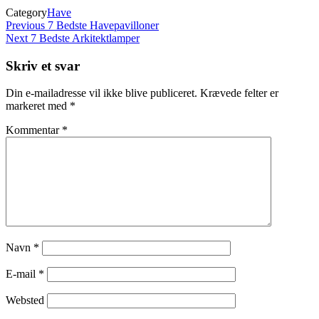
Category
Have
Indlægsnavigation
Previous
Previous
7 Bedste Havepavilloner
Post
Next
Next
7 Bedste Arkitektlamper
Post
Skriv et svar
Din e-mailadresse vil ikke blive publiceret.
Krævede felter er
markeret med
*
Kommentar
*
Navn
*
E-mail
*
Websted