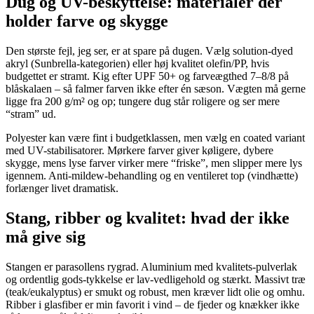
Dug og UV-beskyttelse: materialer der
holder farve og skygge
Den største fejl, jeg ser, er at spare på dugen. Vælg solution-dyed
akryl (Sunbrella-kategorien) eller høj kvalitet olefin/PP, hvis
budgettet er stramt. Kig efter UPF 50+ og farveægthed 7–8/8 på
blåskalaen – så falmer farven ikke efter én sæson. Vægten må gerne
ligge fra 200 g/m² og op; tungere dug står roligere og ser mere
“stram” ud.
Polyester kan være fint i budgetklassen, men vælg en coated variant
med UV-stabilisatorer. Mørkere farver giver køligere, dybere
skygge, mens lyse farver virker mere “friske”, men slipper mere lys
igennem. Anti-mildew-behandling og en ventileret top (vindhætte)
forlænger livet dramatisk.
Stang, ribber og kvalitet: hvad der ikke
må give sig
Stangen er parasollens rygrad. Aluminium med kvalitets-pulverlak
og ordentlig gods-tykkelse er lav-vedligehold og stærkt. Massivt træ
(teak/eukalyptus) er smukt og robust, men kræver lidt olie og omhu.
Ribber i glasfiber er min favorit i vind – de fjeder og knækker ikke