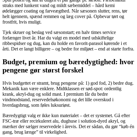
straks med lunkent vand og mildt sæbemiddel – hård kemi
ødelægger coating og farveægthed. Når sæsonen slutter, rens, tør
helt igennem, spænd remmen og læg cover på. Opbevar tørt og
frostfrit, hvis muligt.
Tjek skruer og beslag ved sæsonstart; en halv times service
forlænger livet år. Har du valgt en model med udskiftelige
ribbespidser og dug, kan du holde en favorit-parasol kørende i et
årti. Det er langt billigere – og bedre for miljøet – end at starte forfra.
Budget, premium og bæredygtighed: hvor
pengene gør størst forskel
Hvis budgettet er stramt, brug pengene på: 1) god fod, 2) bedre dug.
Mekanik kan være enklere. Midtklassen er sød-spot: ordentlig
krank, akryl-dug og solid mast. I premium får du bedre
vindmodstand, reservedelsøkonomi og det lille overskud i
hverdagsbrug, som føles luksuriøst.
Bæredygtigt valg er ikke kun materialet – det er systemet. Gå efter
FSC-træ eller recirkuleret alu, dughuse i solution-dyed akryl, og
mærker der sælger reservedele i årevis. Det er sådan, du gør “køb én
gang, brug længe” til virkelighed.