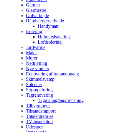
Gartner
Glarmestre
Gulvarbejde
Håndværker arbejde
Handyman
Isolering
Hulmursisolering
Loftisolering
Jordvarme
Maler
Murer
Nedrivning
Nye vinduer
Renovering af trappeopgang
Skimmelsvamp
Solceller
Strømpeforing
Tagrenovering
Tagmaling/tagafrensning
Tilbygninger
Tilstandsrapport
Totalentreprise
TV-inspektion
Udestuer