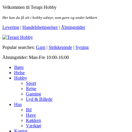
Skip
Velkommen til Terapi Hobby
to
the
Her kan du få alt i hobby udstyr, som garn og andet lækkert
content
Levering
|
Handelsbetingelser
|
Åbningstider
Terapi Hobby
Popular searches:
Garn
|
Strikkepinde
|
Syning
Åbningstider: Man-Fre 10:00-16:00
Børn
Helse
Hobby
Sport
Rejse
Gaming
Lyd & Billede
Hus
Bil
Have
Køkken
Værktøj
Kontor