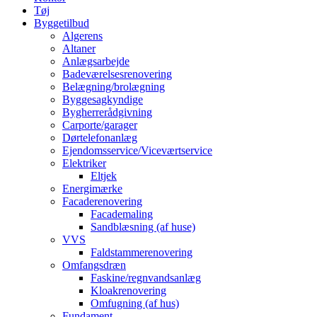
Tøj
Byggetilbud
Algerens
Altaner
Anlægsarbejde
Badeværelsesrenovering
Belægning/brolægning
Byggesagkyndige
Bygherrerådgivning
Carporte/garager
Dørtelefonanlæg
Ejendomsservice/Viceværtservice
Elektriker
Eltjek
Energimærke
Facaderenovering
Facademaling
Sandblæsning (af huse)
VVS
Faldstammerenovering
Omfangsdræn
Faskine/regnvandsanlæg
Kloakrenovering
Omfugning (af hus)
Fundament