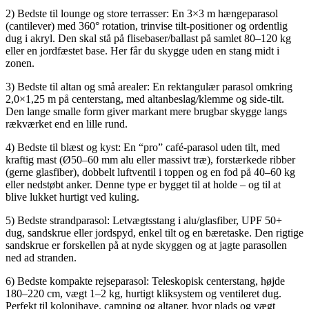
2) Bedste til lounge og store terrasser: En 3×3 m hængeparasol
(cantilever) med 360° rotation, trinvise tilt-positioner og ordentlig
dug i akryl. Den skal stå på flisebaser/ballast på samlet 80–120 kg
eller en jordfæstet base. Her får du skygge uden en stang midt i
zonen.
3) Bedste til altan og små arealer: En rektangulær parasol omkring
2,0×1,25 m på centerstang, med altanbeslag/klemme og side-tilt.
Den lange smalle form giver markant mere brugbar skygge langs
rækværket end en lille rund.
4) Bedste til blæst og kyst: En “pro” café-parasol uden tilt, med
kraftig mast (Ø50–60 mm alu eller massivt træ), forstærkede ribber
(gerne glasfiber), dobbelt luftventil i toppen og en fod på 40–60 kg
eller nedstøbt anker. Denne type er bygget til at holde – og til at
blive lukket hurtigt ved kuling.
5) Bedste strandparasol: Letvægtsstang i alu/glasfiber, UPF 50+
dug, sandskrue eller jordspyd, enkel tilt og en bæretaske. Den rigtige
sandskrue er forskellen på at nyde skyggen og at jagte parasollen
ned ad stranden.
6) Bedste kompakte rejseparasol: Teleskopisk centerstang, højde
180–220 cm, vægt 1–2 kg, hurtigt kliksystem og ventileret dug.
Perfekt til kolonihave, camping og altaner, hvor plads og vægt