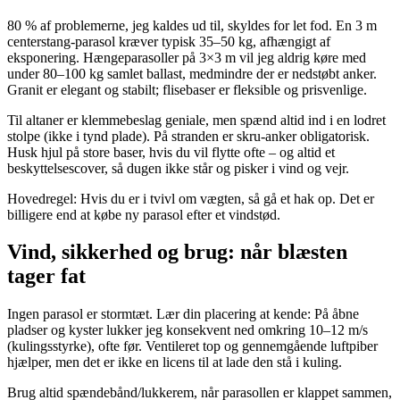
80 % af problemerne, jeg kaldes ud til, skyldes for let fod. En 3 m
centerstang-parasol kræver typisk 35–50 kg, afhængigt af
eksponering. Hængeparasoller på 3×3 m vil jeg aldrig køre med
under 80–100 kg samlet ballast, medmindre der er nedstøbt anker.
Granit er elegant og stabilt; flisebaser er fleksible og prisvenlige.
Til altaner er klemmebeslag geniale, men spænd altid ind i en lodret
stolpe (ikke i tynd plade). På stranden er skru-anker obligatorisk.
Husk hjul på store baser, hvis du vil flytte ofte – og altid et
beskyttelsescover, så dugen ikke står og pisker i vind og vejr.
Hovedregel: Hvis du er i tvivl om vægten, så gå et hak op. Det er
billigere end at købe ny parasol efter et vindstød.
Vind, sikkerhed og brug: når blæsten
tager fat
Ingen parasol er stormtæt. Lær din placering at kende: På åbne
pladser og kyster lukker jeg konsekvent ned omkring 10–12 m/s
(kulingsstyrke), ofte før. Ventileret top og gennemgående luftpiber
hjælper, men det er ikke en licens til at lade den stå i kuling.
Brug altid spændebånd/lukkerem, når parasollen er klappet sammen,