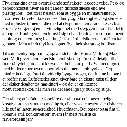
Flyvemaskine er en overraskende sofistikeret legeoplevelse. Peg- og
perlekonceptet giver en helt anden tilfredsstillelse end nye
plastfigurer – det føles næsten som at bygge en miniaturelineup,
hvor hvert farvefelt kræver beslutning og tålmodighed. Jeg startede
med mønsteret, men endte med at eksperimentere: røde næser, blå
kronede vinger og en halvtimelig duel med skyggerne for at få det til
at poppe. Ironingen er en kunst i sig selv – holdt tæt med parchment
papir og en jævn pres; hvis du går for hårdt, risikerer du at få en kant
gennem. Men når det lykkes, ligger flyet helt skarpt og holdbart.
Til sammenligning har jeg også testet andre Hama Midi- og Maxi-
sæt. Midi giver mere præcision end Maxi og får små detaljer til at
fremstå tydeligt uden at kræve den helt store plads. Sammenlignet
med billigere børneversioner føles det mere “hobbyniveau” og
mindre kedeligt, fordi du virkelig bygger noget, der kunne hænge i
et rodfrir rum. Luftfartsdesignet giver bare en ekstra gnist til dem,
der elsker detaljer og maskineri – og det er en kæmpe
motivationsfaktor, når man ser det endelige fly duck og stige.
Det vil jeg anbefale til: forældre der vil have et langsommeligt,
kreativeprojekt sammen med børn, eller voksne testere der elsker et
lille puf af ingeniør-nerdighed i hverdagen. Det passer også fint til
kreative små konkurrencer: hvem får mest realistiske
farvefordelinger?