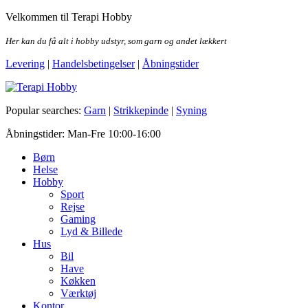
Skip
Velkommen til Terapi Hobby
to
the
Her kan du få alt i hobby udstyr, som garn og andet lækkert
content
Levering
|
Handelsbetingelser
|
Åbningstider
Terapi Hobby
Popular searches:
Garn
|
Strikkepinde
|
Syning
Åbningstider: Man-Fre 10:00-16:00
Børn
Helse
Hobby
Sport
Rejse
Gaming
Lyd & Billede
Hus
Bil
Have
Køkken
Værktøj
Kontor