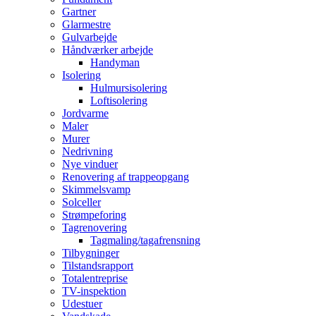
Gartner
Glarmestre
Gulvarbejde
Håndværker arbejde
Handyman
Isolering
Hulmursisolering
Loftisolering
Jordvarme
Maler
Murer
Nedrivning
Nye vinduer
Renovering af trappeopgang
Skimmelsvamp
Solceller
Strømpeforing
Tagrenovering
Tagmaling/tagafrensning
Tilbygninger
Tilstandsrapport
Totalentreprise
TV-inspektion
Udestuer