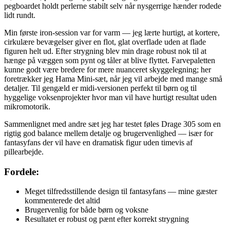
pegboardet holdt perlerne stabilt selv når nysgerrige hænder rodede
lidt rundt.
Min første iron-session var for varm — jeg lærte hurtigt, at kortere,
cirkulære bevægelser giver en flot, glat overflade uden at flade
figuren helt ud. Efter strygning blev min drage robust nok til at
hænge på væggen som pynt og tåler at blive flyttet. Farvepaletten
kunne godt være bredere for mere nuanceret skyggelegning; her
foretrækker jeg Hama Mini-sæt, når jeg vil arbejde med mange små
detaljer. Til gengæld er midi-versionen perfekt til børn og til
hyggelige voksenprojekter hvor man vil have hurtigt resultat uden
mikromotorik.
Sammenlignet med andre sæt jeg har testet føles Drage 305 som en
rigtig god balance mellem detalje og brugervenlighed — især for
fantasyfans der vil have en dramatisk figur uden timevis af
pillearbejde.
Fordele:
Meget tilfredsstillende design til fantasyfans — mine gæster
kommenterede det altid
Brugervenlig for både børn og voksne
Resultatet er robust og pænt efter korrekt strygning