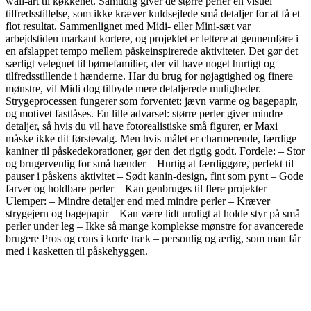
wall-art til køkkenet. Samtidig giver de større perler en visuel
tilfredsstillelse, som ikke kræver kuldsejlede små detaljer for at få et
flot resultat. Sammenlignet med Midi- eller Mini-sæt var
arbejdstiden markant kortere, og projektet er lettere at gennemføre i
en afslappet tempo mellem påskeinspirerede aktiviteter. Det gør det
særligt velegnet til børnefamilier, der vil have noget hurtigt og
tilfredsstillende i hænderne. Har du brug for nøjagtighed og finere
mønstre, vil Midi dog tilbyde mere detaljerede muligheder.
Strygeprocessen fungerer som forventet: jævn varme og bagepapir,
og motivet fastlåses. En lille advarsel: større perler giver mindre
detaljer, så hvis du vil have fotorealistiske små figurer, er Maxi
måske ikke dit førstevalg. Men hvis målet er charmerende, færdige
kaniner til påskedekorationer, gør den det rigtig godt. Fordele: – Stor
og brugervenlig for små hænder – Hurtig at færdiggøre, perfekt til
pauser i påskens aktivitet – Sødt kanin-design, fint som pynt – Gode
farver og holdbare perler – Kan genbruges til flere projekter
Ulemper: – Mindre detaljer end med mindre perler – Kræver
strygejern og bagepapir – Kan være lidt uroligt at holde styr på små
perler under leg – Ikke så mange komplekse mønstre for avancerede
brugere Pros og cons i korte træk – personlig og ærlig, som man får
med i kasketten til påskehyggen.