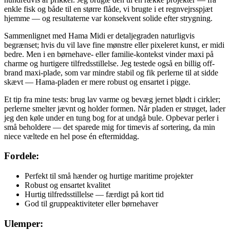
enkle fisk og både til en større flåde, vi brugte i et regnvejrsspjæt
hjemme — og resultaterne var konsekvent solide efter strygning.
Sammenlignet med Hama Midi er detaljegraden naturligvis
begrænset; hvis du vil lave fine mønstre eller pixeleret kunst, er midi
bedre. Men i en børnehave- eller familie-kontekst vinder maxi på
charme og hurtigere tilfredsstillelse. Jeg testede også en billig off-
brand maxi-plade, som var mindre stabil og fik perlerne til at sidde
skævt — Hama-pladen er mere robust og ensartet i pigge.
Et tip fra mine tests: brug lav varme og bevæg jernet blødt i cirkler;
perlerne smelter jævnt og holder formen. Når pladen er strøget, lader
jeg den køle under en tung bog for at undgå bule. Opbevar perler i
små beholdere — det sparede mig for timevis af sortering, da min
niece væltede en hel pose én eftermiddag.
Fordele:
Perfekt til små hænder og hurtige maritime projekter
Robust og ensartet kvalitet
Hurtig tilfredsstillelse — færdigt på kort tid
God til gruppeaktiviteter eller børnehaver
Ulemper: