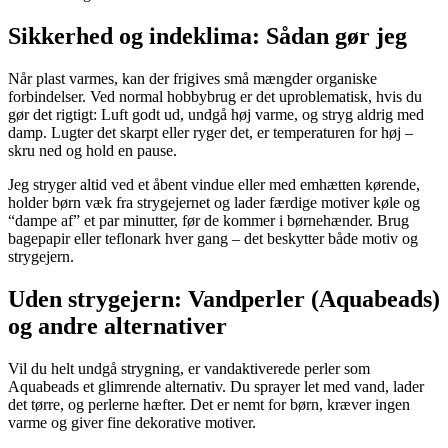
Sikkerhed og indeklima: Sådan gør jeg
Når plast varmes, kan der frigives små mængder organiske
forbindelser. Ved normal hobbybrug er det uproblematisk, hvis du
gør det rigtigt: Luft godt ud, undgå høj varme, og stryg aldrig med
damp. Lugter det skarpt eller ryger det, er temperaturen for høj –
skru ned og hold en pause.
Jeg stryger altid ved et åbent vindue eller med emhætten kørende,
holder børn væk fra strygejernet og lader færdige motiver køle og
“dampe af” et par minutter, før de kommer i børnehænder. Brug
bagepapir eller teflonark hver gang – det beskytter både motiv og
strygejern.
Uden strygejern: Vandperler (Aquabeads)
og andre alternativer
Vil du helt undgå strygning, er vandaktiverede perler som
Aquabeads et glimrende alternativ. Du sprayer let med vand, lader
det tørre, og perlerne hæfter. Det er nemt for børn, kræver ingen
varme og giver fine dekorative motiver.