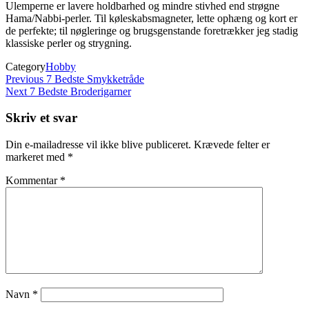
Ulemperne er lavere holdbarhed og mindre stivhed end strøgne
Hama/Nabbi-perler. Til køleskabsmagneter, lette ophæng og kort er
de perfekte; til nøgleringe og brugsgenstande foretrækker jeg stadig
klassiske perler og strygning.
Category
Hobby
Indlægsnavigation
Previous
Previous
7 Bedste Smykketråde
Post
Next
Next
7 Bedste Broderigarner
Post
Skriv et svar
Din e-mailadresse vil ikke blive publiceret.
Krævede felter er
markeret med
*
Kommentar
*
Navn
*