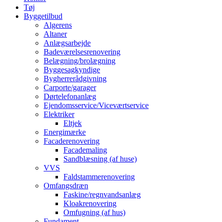
Tøj
Byggetilbud
Algerens
Altaner
Anlægsarbejde
Badeværelsesrenovering
Belægning/brolægning
Byggesagkyndige
Bygherrerådgivning
Carporte/garager
Dørtelefonanlæg
Ejendomsservice/Viceværtservice
Elektriker
Eltjek
Energimærke
Facaderenovering
Facademaling
Sandblæsning (af huse)
VVS
Faldstammerenovering
Omfangsdræn
Faskine/regnvandsanlæg
Kloakrenovering
Omfugning (af hus)
Fundament