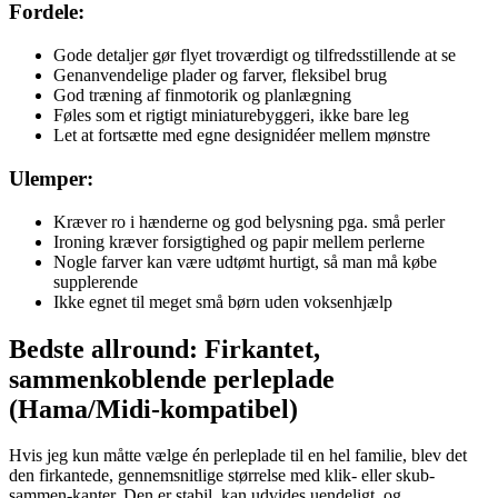
Fordele:
Gode detaljer gør flyet troværdigt og tilfredsstillende at se
Genanvendelige plader og farver, fleksibel brug
God træning af finmotorik og planlægning
Føles som et rigtigt miniaturebyggeri, ikke bare leg
Let at fortsætte med egne designidéer mellem mønstre
Ulemper:
Kræver ro i hænderne og god belysning pga. små perler
Ironing kræver forsigtighed og papir mellem perlerne
Nogle farver kan være udtømt hurtigt, så man må købe
supplerende
Ikke egnet til meget små børn uden voksenhjælp
Bedste allround: Firkantet,
sammenkoblende perleplade
(Hama/Midi-kompatibel)
Hvis jeg kun måtte vælge én perleplade til en hel familie, blev det
den firkantede, gennemsnitlige størrelse med klik- eller skub-
sammen-kanter. Den er stabil, kan udvides uendeligt, og