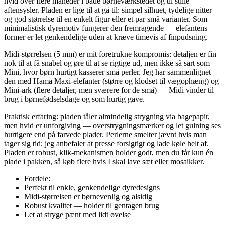
hvid over flere måneder i både børneværkstedet og til stille
aftensysler. Pladen er lige til at gå til: simpel silhuet, tydelige nitter
og god størrelse til en enkelt figur eller et par små varianter. Som
minimalistisk dyremotiv fungerer den fremragende — elefantens
former er let genkendelige uden at kræve timevis af finpudsning.
Midi-størrelsen (5 mm) er mit foretrukne kompromis: detaljen er fin
nok til at få snabel og øre til at se rigtige ud, men ikke så sart som
Mini, hvor børn hurtigt kasserer små perler. Jeg har sammenlignet
den med Hama Maxi-elefanter (større og klodset til vægophæng) og
Mini-ark (flere detaljer, men sværere for de små) — Midi vinder til
brug i børnefødselsdage og som hurtig gave.
Praktisk erfaring: pladen tåler almindelig strygning via bagepapir,
men hvid er unforgiving — overstrygningsmærker og let gulning ses
hurtigere end på farvede plader. Perlerne smelter jævnt hvis man
tager sig tid; jeg anbefaler at presse forsigtigt og lade køle helt af.
Pladen er robust, klik-mekanismen holder godt, men du får kun én
plade i pakken, så køb flere hvis I skal lave sæt eller mosaikker.
Fordele:
Perfekt til enkle, genkendelige dyredesigns
Midi-størrelsen er børnevenlig og alsidig
Robust kvalitet — holder til gentagen brug
Let at stryge pænt med lidt øvelse