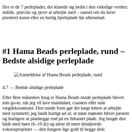
Her er de 7 perleplader, der klarede sig bedst i den virkelige verden:
stabile, præcise og sjove at arbejde med – uanset om du laver
pixeleret kunst eller en hurtig hjerteplade før aftensmad.
#1 Hama Beads perleplade, rund –
Bedste alsidige perleplade
4.7 — Bedste alsidige perleplade
Efter flere måneders brug er Hama Beads runde perleplade blevet
min go-to, når jeg vil lave mandalaer, coasters eller små
vægdekorationer. Den runde form gør det langt lettere at arbejde
med symmetri; jeg fandt hurtigt ud af, at mine mønstre bliver pænere
og hurtigere at planlægge end på en firkantet plade. Jeg brugte den
både med børn (6–10 år) og alene til mere detaljerede
voksenprojekter — den fungere lige godt til begge dele.