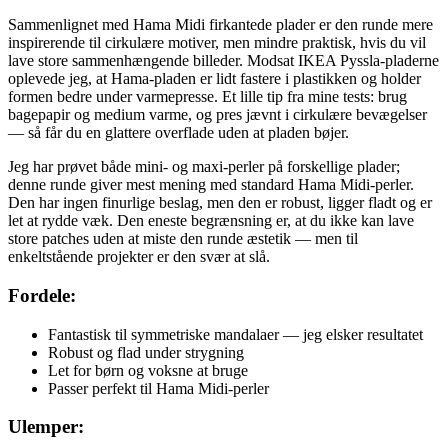
Sammenlignet med Hama Midi firkantede plader er den runde mere
inspirerende til cirkulære motiver, men mindre praktisk, hvis du vil
lave store sammenhængende billeder. Modsat IKEA Pyssla-pladerne
oplevede jeg, at Hama-pladen er lidt fastere i plastikken og holder
formen bedre under varmepresse. Et lille tip fra mine tests: brug
bagepapir og medium varme, og pres jævnt i cirkulære bevægelser
— så får du en glattere overflade uden at pladen bøjer.
Jeg har prøvet både mini- og maxi-perler på forskellige plader;
denne runde giver mest mening med standard Hama Midi-perler.
Den har ingen finurlige beslag, men den er robust, ligger fladt og er
let at rydde væk. Den eneste begrænsning er, at du ikke kan lave
store patches uden at miste den runde æstetik — men til
enkeltstående projekter er den svær at slå.
Fordele:
Fantastisk til symmetriske mandalaer — jeg elsker resultatet
Robust og flad under strygning
Let for børn og voksne at bruge
Passer perfekt til Hama Midi-perler
Ulemper: