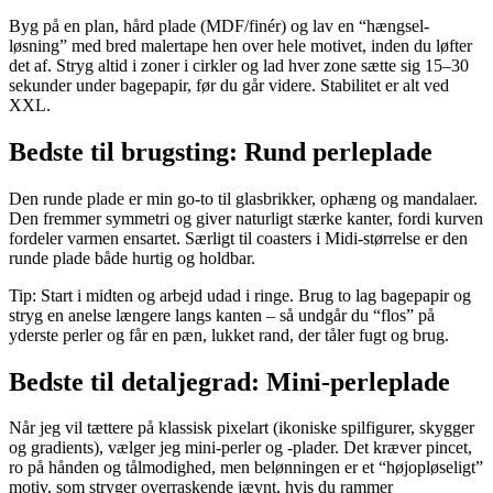
Byg på en plan, hård plade (MDF/finér) og lav en “hængsel-
løsning” med bred malertape hen over hele motivet, inden du løfter
det af. Stryg altid i zoner i cirkler og lad hver zone sætte sig 15–30
sekunder under bagepapir, før du går videre. Stabilitet er alt ved
XXL.
Bedste til brugsting: Rund perleplade
Den runde plade er min go-to til glasbrikker, ophæng og mandalaer.
Den fremmer symmetri og giver naturligt stærke kanter, fordi kurven
fordeler varmen ensartet. Særligt til coasters i Midi-størrelse er den
runde plade både hurtig og holdbar.
Tip: Start i midten og arbejd udad i ringe. Brug to lag bagepapir og
stryg en anelse længere langs kanten – så undgår du “flos” på
yderste perler og får en pæn, lukket rand, der tåler fugt og brug.
Bedste til detaljegrad: Mini-perleplade
Når jeg vil tættere på klassisk pixelart (ikoniske spilfigurer, skygger
og gradients), vælger jeg mini-perler og -plader. Det kræver pincet,
ro på hånden og tålmodighed, men belønningen er et “højopløseligt”
motiv, som stryger overraskende jævnt, hvis du rammer