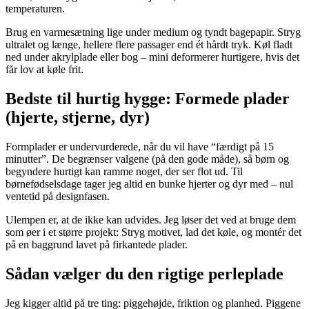
temperaturen.
Brug en varmesætning lige under medium og tyndt bagepapir. Stryg
ultralet og længe, hellere flere passager end ét hårdt tryk. Køl fladt
ned under akrylplade eller bog – mini deformerer hurtigere, hvis det
får lov at køle frit.
Bedste til hurtig hygge: Formede plader
(hjerte, stjerne, dyr)
Formplader er undervurderede, når du vil have “færdigt på 15
minutter”. De begrænser valgene (på den gode måde), så børn og
begyndere hurtigt kan ramme noget, der ser flot ud. Til
børnefødselsdage tager jeg altid en bunke hjerter og dyr med – nul
ventetid på designfasen.
Ulempen er, at de ikke kan udvides. Jeg løser det ved at bruge dem
som øer i et større projekt: Stryg motivet, lad det køle, og montér det
på en baggrund lavet på firkantede plader.
Sådan vælger du den rigtige perleplade
Jeg kigger altid på tre ting: piggehøjde, friktion og planhed. Piggene