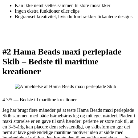
Kan ikke nemt sættes sammen til store mosaikker
Ingen ekstra funktioner eller clips
Begrænset kreativitet, hvis du foretrækker firkantede designs
#2 Hama Beads maxi perleplade
Skib –
Bedste til maritime
kreationer
4.3/5 — Bedste til maritime kreationer
Jeg har brugt flere måneder på at teste Hama Beads maxi perleplade
Skib sammen med både børnebørns leg og mit eget nørderi. Pladen i
maxi-størrelse er en gave til små hænder: perlerne er store nok til, at
en 3–5-årig kan placere dem selvstændigt, og skibsformen gør det
nemt at lave genkendelige maritime motiver uden at sidde med
hundredvis af prikker. Jeg brugte den til en række projekter — fra