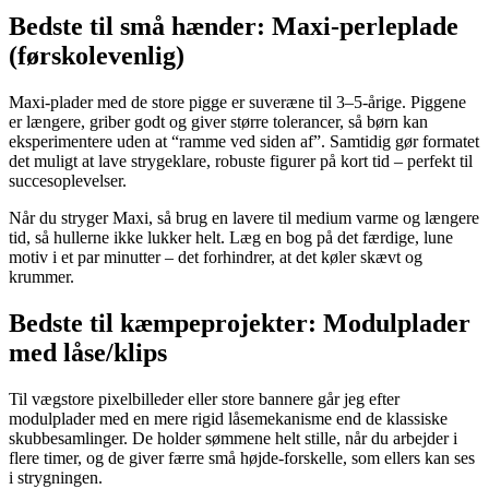
Bedste til små hænder: Maxi-perleplade
(førskolevenlig)
Maxi-plader med de store pigge er suveræne til 3–5-årige. Piggene
er længere, griber godt og giver større tolerancer, så børn kan
eksperimentere uden at “ramme ved siden af”. Samtidig gør formatet
det muligt at lave strygeklare, robuste figurer på kort tid – perfekt til
succesoplevelser.
Når du stryger Maxi, så brug en lavere til medium varme og længere
tid, så hullerne ikke lukker helt. Læg en bog på det færdige, lune
motiv i et par minutter – det forhindrer, at det køler skævt og
krummer.
Bedste til kæmpeprojekter: Modulplader
med låse/klips
Til vægstore pixelbilleder eller store bannere går jeg efter
modulplader med en mere rigid låsemekanisme end de klassiske
skubbesamlinger. De holder sømmene helt stille, når du arbejder i
flere timer, og de giver færre små højde-forskelle, som ellers kan ses
i strygningen.