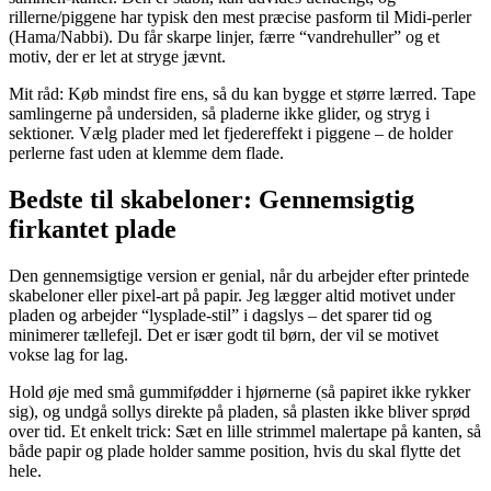
rillerne/piggene har typisk den mest præcise pasform til Midi-perler
(Hama/Nabbi). Du får skarpe linjer, færre “vandrehuller” og et
motiv, der er let at stryge jævnt.
Mit råd: Køb mindst fire ens, så du kan bygge et større lærred. Tape
samlingerne på undersiden, så pladerne ikke glider, og stryg i
sektioner. Vælg plader med let fjedereffekt i piggene – de holder
perlerne fast uden at klemme dem flade.
Bedste til skabeloner: Gennemsigtig
firkantet plade
Den gennemsigtige version er genial, når du arbejder efter printede
skabeloner eller pixel-art på papir. Jeg lægger altid motivet under
pladen og arbejder “lysplade-stil” i dagslys – det sparer tid og
minimerer tællefejl. Det er især godt til børn, der vil se motivet
vokse lag for lag.
Hold øje med små gummifødder i hjørnerne (så papiret ikke rykker
sig), og undgå sollys direkte på pladen, så plasten ikke bliver sprød
over tid. Et enkelt trick: Sæt en lille strimmel malertape på kanten, så
både papir og plade holder samme position, hvis du skal flytte det
hele.