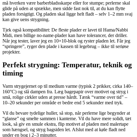
må hverken være barberbladsskarpe eller for stumpe; perlerne skal
glide på uden at sprække, men sidde fast nok til, at du kan flytte
pladen forsigtigt. Og pladen skal ligge helt fladt – selv 1–2 mm svaj
kan give uens strygning.
Tjek også kompatibilitet: De fleste plader er lavet til Hama/Nabbi
Midi, men billige no-name-plader kan have tolerancer, der driller.
Når jeg tester, laver jeg en 10×10-blok og ryster pladen let. Får jeg
“springere”, ryger den plade i kassen til legebrug – ikke til seriøse
projekter.
Perfekt strygning: Temperatur, teknik og
timing
Varm strygejernet op til medium varme (typisk 2 prikker, cirka 140–
160°C) og slå dampen fra. Læg bagepapir over motivet og stryg i
små, rolige cirkler uden at presse hårdt. Tænk “varme over tid” –
10–20 sekunder per område er bedre end 5 sekunder med tryk.
Vil du bevare tydelige huller, så stop, når perlerne lige begynder at
“glanse” og smelte sammen i kanterne. Vil du have mere solidt, tæt
look, så giv en smule ekstra, flip motivet af pladen med malertape
som hængsel, og stryg bagsiden let. Afslut med at køle fladt ned
under en bog i 2–3 minutter.