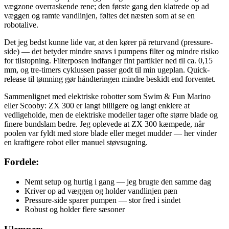
vægzone overraskende rene; den første gang den klatrede op ad
væggen og ramte vandlinjen, føltes det næsten som at se en
robotalive.
Det jeg bedst kunne lide var, at den kører på returvand (pressure-
side) — det betyder mindre snavs i pumpens filter og mindre risiko
for tilstopning. Filterposen indfanger fint partikler ned til ca. 0,15
mm, og tre-timers cyklussen passer godt til min ugeplan. Quick-
release til tømning gør håndteringen mindre beskidt end forventet.
Sammenlignet med elektriske robotter som Swim & Fun Marino
eller Scooby: ZX 300 er langt billigere og langt enklere at
vedligeholde, men de elektriske modeller tager ofte større blade og
finere bundslam bedre. Jeg oplevede at ZX 300 kæmpede, når
poolen var fyldt med store blade eller meget mudder — her vinder
en kraftigere robot eller manuel støvsugning.
Fordele:
Nemt setup og hurtig i gang — jeg brugte den samme dag
Kriver op ad væggen og holder vandlinjen pæn
Pressure-side sparer pumpen — stor fred i sindet
Robust og holder flere sæsoner