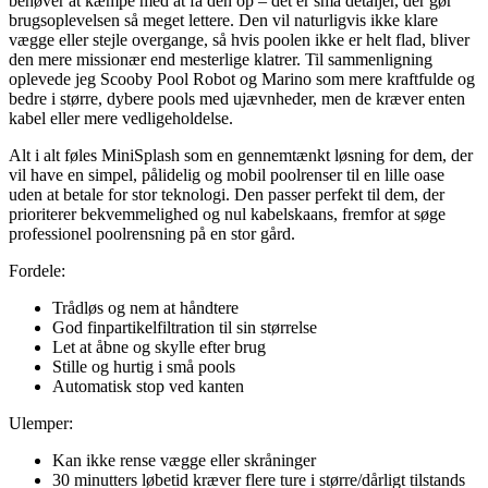
behøver at kæmpe med at få den op – det er små detaljer, der gør
brugsoplevelsen så meget lettere. Den vil naturligvis ikke klare
vægge eller stejle overgange, så hvis poolen ikke er helt flad, bliver
den mere missionær end mesterlige klatrer. Til sammenligning
oplevede jeg Scooby Pool Robot og Marino som mere kraftfulde og
bedre i større, dybere pools med ujævnheder, men de kræver enten
kabel eller mere vedligeholdelse.
Alt i alt føles MiniSplash som en gennemtænkt løsning for dem, der
vil have en simpel, pålidelig og mobil poolrenser til en lille oase
uden at betale for stor teknologi. Den passer perfekt til dem, der
prioriterer bekvemmelighed og nul kabelskaans, fremfor at søge
professionel poolrensning på en stor gård.
Fordele:
Trådløs og nem at håndtere
God finpartikelfiltration til sin størrelse
Let at åbne og skylle efter brug
Stille og hurtig i små pools
Automatisk stop ved kanten
Ulemper:
Kan ikke rense vægge eller skråninger
30 minutters løbetid kræver flere ture i større/dårligt tilstands