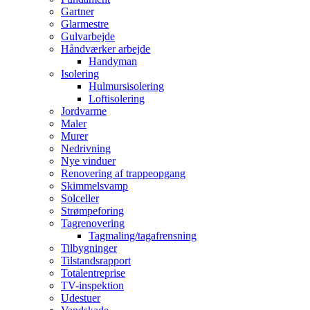
Gartner
Glarmestre
Gulvarbejde
Håndværker arbejde
Handyman
Isolering
Hulmursisolering
Loftisolering
Jordvarme
Maler
Murer
Nedrivning
Nye vinduer
Renovering af trappeopgang
Skimmelsvamp
Solceller
Strømpeforing
Tagrenovering
Tagmaling/tagafrensning
Tilbygninger
Tilstandsrapport
Totalentreprise
TV-inspektion
Udestuer