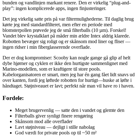
bunden og vandlinjen markant renere. Den er virkelig “plug-and-
play”: ingen komplicerede apps, ingen finjusteringer.
Det jeg virkelig satte pris på var filtermulighederne. Til daglig brug
kørte jeg med standardfilteret, men efter en periode med
blomsterpollen prøvede jeg de små filterballs (10 µm). Forskel!
Vandet blev krystalklart på måder min ældre Intex aldrig klarede.
Robotten bevæger sig roligt og er skånsom mod liner og fliser —
ingen ridser i min fiberglasserende overflade.
Der er dog kompromiser: Scooby kan nogle gange gå glip af helt
dybe hjørner og cyklen er ikke den hurtigste sammenlignet med
Marino-modellen, som er kraftigere til store pools.
Kabelorganisatoren er smart, men jeg har én gang fået lidt snavs ud
over kanten, fordi jeg løftede robotten for hurtigt—huske at løfte i
håndtaget. Støjniveauet er lavt; perfekt når man vil have ro i haven.
Fordele:
Meget brugervenlig — satte den i vandet og glemte den
Filterballs giver synligt finere rengøring
Skånsom mod alle overflader
Lavt støjniveau — dejligt i stille nabolag
God værdi for private pools op til ~50 m²