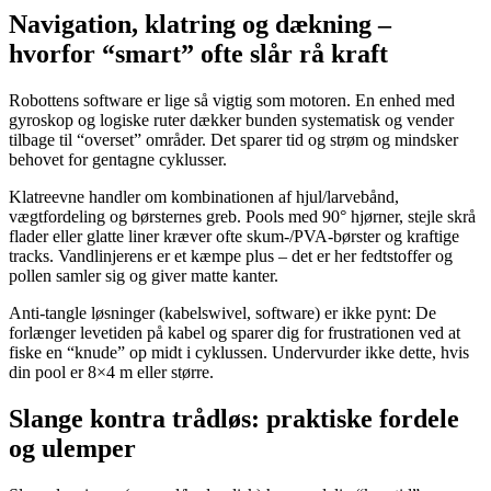
Navigation, klatring og dækning –
hvorfor “smart” ofte slår rå kraft
Robottens software er lige så vigtig som motoren. En enhed med
gyroskop og logiske ruter dækker bunden systematisk og vender
tilbage til “overset” områder. Det sparer tid og strøm og mindsker
behovet for gentagne cyklusser.
Klatreevne handler om kombinationen af hjul/larvebånd,
vægtfordeling og børsternes greb. Pools med 90° hjørner, stejle skrå
flader eller glatte liner kræver ofte skum-/PVA-børster og kraftige
tracks. Vandlinjerens er et kæmpe plus – det er her fedtstoffer og
pollen samler sig og giver matte kanter.
Anti-tangle løsninger (kabelswivel, software) er ikke pynt: De
forlænger levetiden på kabel og sparer dig for frustrationen ved at
fiske en “knude” op midt i cyklussen. Undervurder ikke dette, hvis
din pool er 8×4 m eller større.
Slange kontra trådløs: praktiske fordele
og ulemper