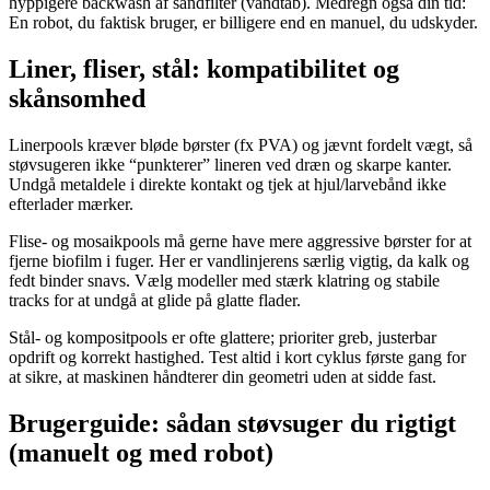
hyppigere backwash af sandfilter (vandtab). Medregn også din tid:
En robot, du faktisk bruger, er billigere end en manuel, du udskyder.
Liner, fliser, stål: kompatibilitet og
skånsomhed
Linerpools kræver bløde børster (fx PVA) og jævnt fordelt vægt, så
støvsugeren ikke “punkterer” lineren ved dræn og skarpe kanter.
Undgå metaldele i direkte kontakt og tjek at hjul/larvebånd ikke
efterlader mærker.
Flise- og mosaikpools må gerne have mere aggressive børster for at
fjerne biofilm i fuger. Her er vandlinjerens særlig vigtig, da kalk og
fedt binder snavs. Vælg modeller med stærk klatring og stabile
tracks for at undgå at glide på glatte flader.
Stål- og kompositpools er ofte glattere; prioriter greb, justerbar
opdrift og korrekt hastighed. Test altid i kort cyklus første gang for
at sikre, at maskinen håndterer din geometri uden at sidde fast.
Brugerguide: sådan støvsuger du rigtigt
(manuelt og med robot)