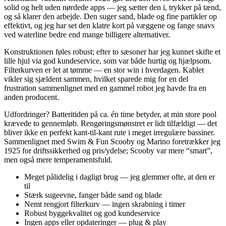
solid og helt uden nørdede apps — jeg sætter den i, trykker på tænd,
og så klarer den arbejde. Den suger sand, blade og fine partikler op
effektivt, og jeg har set den klatre kort på væggene og fange snavs
ved waterline bedre end mange billigere alternativer.
Konstruktionen føles robust; efter to sæsoner har jeg kunnet skifte et
lille hjul via god kundeservice, som var både hurtig og hjælpsom.
Filterkurven er let at tømme — en stor win i hverdagen. Kablet
vikler sig sjældent sammen, hvilket sparede mig for en del
frustration sammenlignet med en gammel robot jeg havde fra en
anden producent.
Udfordringer? Batteritiden på ca. én time betyder, at min store pool
krævede to gennemløb. Rengøringsmønstret er lidt tilfældigt — det
bliver ikke en perfekt kant-til-kant rute i meget irregulære bassiner.
Sammenlignet med Swim & Fun Scooby og Marino foretrækker jeg
1925 for driftssikkerhed og pris/ydelse; Scooby var mere “smart”,
men også mere temperamentsfuld.
Meget pålidelig i dagligt brug — jeg glemmer ofte, at den er
til
Stærk sugeevne, fanger både sand og blade
Nemt rengjort filterkurv — ingen skrabning i timer
Robust byggekvalitet og god kundeservice
Ingen apps eller opdateringer — plug & play