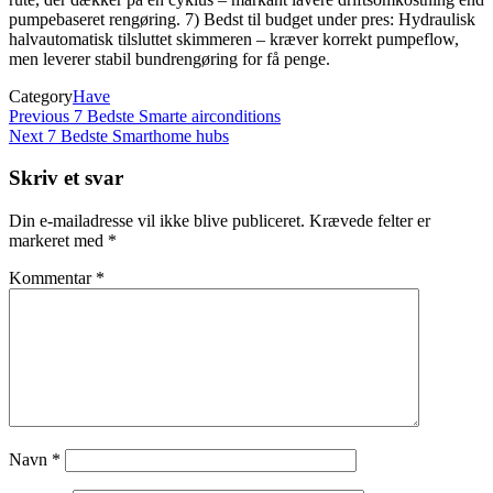
pumpebaseret rengøring. 7) Bedst til budget under pres: Hydraulisk
halvautomatisk tilsluttet skimmeren – kræver korrekt pumpeflow,
men leverer stabil bundrengøring for få penge.
Category
Have
Indlægsnavigation
Previous
Previous
7 Bedste Smarte airconditions
Post
Next
Next
7 Bedste Smarthome hubs
Post
Skriv et svar
Din e-mailadresse vil ikke blive publiceret.
Krævede felter er
markeret med
*
Kommentar
*
Navn
*