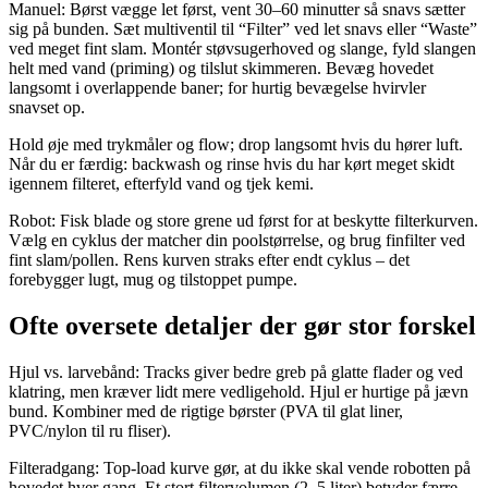
Manuel: Børst vægge let først, vent 30–60 minutter så snavs sætter
sig på bunden. Sæt multiventil til “Filter” ved let snavs eller “Waste”
ved meget fint slam. Montér støvsugerhoved og slange, fyld slangen
helt med vand (priming) og tilslut skimmeren. Bevæg hovedet
langsomt i overlappende baner; for hurtig bevægelse hvirvler
snavset op.
Hold øje med trykmåler og flow; drop langsomt hvis du hører luft.
Når du er færdig: backwash og rinse hvis du har kørt meget skidt
igennem filteret, efterfyld vand og tjek kemi.
Robot: Fisk blade og store grene ud først for at beskytte filterkurven.
Vælg en cyklus der matcher din poolstørrelse, og brug finfilter ved
fint slam/pollen. Rens kurven straks efter endt cyklus – det
forebygger lugt, mug og tilstoppet pumpe.
Ofte oversete detaljer der gør stor forskel
Hjul vs. larvebånd: Tracks giver bedre greb på glatte flader og ved
klatring, men kræver lidt mere vedligehold. Hjul er hurtige på jævn
bund. Kombiner med de rigtige børster (PVA til glat liner,
PVC/nylon til ru fliser).
Filteradgang: Top-load kurve gør, at du ikke skal vende robotten på
hovedet hver gang. Et stort filtervolumen (2–5 liter) betyder færre