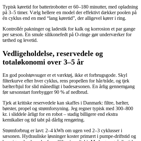
Typisk køretid for batterirobotter er 60–180 minutter, med opladning
på 3–5 timer. Vælg hellere en model der effektivt dækker poolen på
én cyklus end en med “lang køretid”, der alligevel kører i ring.
Kontrollér pakninger og ladestik for kalk og korrosion et par gange
per sæson. En smule silikonefedt på O-ringe gør underværker for
tæthed og levetid.
Vedligeholdelse, reservedele og
totaløkonomi over 3–5 år
En god poolstøvsuger er et værktøj, ikke et forbrugsgode. Skyl
filterkurve efter hver cyklus, rens propellen for hår/tråde, og tjek
bælter/hjul for slid månedligt i badesæsonen. En årlig gennemgang
før sæsonstart forebygger 90 % af nedbrud.
Tjek at kritiske reservedele kan skaffes i Danmark: filtre, bælter,
børster, propel og strømforsyning. Jeg regner typisk med 300–800
kr. i sliddele årligt for en robot – stadig billigere end ekstra
kemikalier og tid tabt på dårlig rengøring.
Strømforbrug er lavt: 2–4 kWh om ugen ved 2–3 cyklusser i
sæsonen. Hydrauliske løsninger koster primært i pumpe-driftstid og