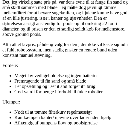
Det, jeg virkelig satte pris på, var dens evne til at fange fin sand og
små skidt sammen med blade. Jeg måtte dog jævnligt tømme
mellemfiltret for at bevare sugekraften, og hjulene kunne have godt
af en lille justering, især i kanter og ujævnheder. Den er
størrelsesmæssigt anstændig for pools op til omkring 22 fod i
diameter, og til prisen er den et særligt solidt køb for mellemstore,
above-ground pools.
Alt i alt et lavpris, pålidelig valg for dem, der ikke vil kaste sig ud i
et fuldt robot-system, men stadig ønsker en renere bund uden
konstant manuel støvning.
Fordele:
Meget lav vedligeholdelse og ingen batterier
Fremragende til fin sand og små blade
Let opsætning og “set it and forget it”-brug
God værdi for penge i forhold til fulde robotter
Ulemper:
Nødt til at tømme filterkurv regelmæssigt
Kan kæmpe i kanter/ ujævne overflader uden hjælp
Afhængig af pumpens flow og poolstørrelse