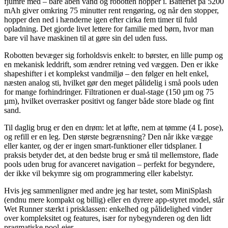
fjumre med – bare åben vand og robotten hopper i. Batteriet på 5200
mAh giver omkring 75 minutter rent rengøring, og når den stopper,
hopper den ned i hænderne igen efter cirka fem timer til fuld
opladning. Det gjorde livet lettere for familie med børn, hvor man
bare vil have maskinen til at gøre sin del uden fuss.
Robotten bevæger sig forholdsvis enkelt: to børster, en lille pump og
en mekanisk leddrift, som ændrer retning ved væggen. Den er ikke
shapeshifter i et komplekst vandmiljø – den følger en helt enkel,
næsten analog sti, hvilket gør den meget pålidelig i små pools uden
for mange forhindringer. Filtrationen er dual-stage (150 µm og 75
µm), hvilket overrasker positivt og fanger både store blade og fint
sand.
Til daglig brug er den en drøm: let at løfte, nem at tømme (4 L pose),
og refill er en leg. Den største begrænsning? Den når ikke vægge
eller kanter, og der er ingen smart-funktioner eller tidsplaner. I
praksis betyder det, at den bedste brug er små til mellemstore, flade
pools uden brug for avanceret navigation – perfekt for begyndere,
der ikke vil bekymre sig om programmering eller kabelstyr.
Hvis jeg sammenligner med andre jeg har testet, som MiniSplash
(endnu mere kompakt og billig) eller en dyrere app-styret model, står
Wet Runner stærkt i prisklassen: enkelhed og pålidelighed vinder
over kompleksitet og features, især for nybegynderen og den lidt
pragmatiske pool-ejer.