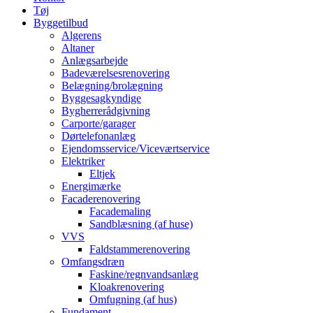
Tøj
Byggetilbud
Algerens
Altaner
Anlægsarbejde
Badeværelsesrenovering
Belægning/brolægning
Byggesagkyndige
Bygherrerådgivning
Carporte/garager
Dørtelefonanlæg
Ejendomsservice/Viceværtservice
Elektriker
Eltjek
Energimærke
Facaderenovering
Facademaling
Sandblæsning (af huse)
VVS
Faldstammerenovering
Omfangsdræn
Faskine/regnvandsanlæg
Kloakrenovering
Omfugning (af hus)
Fundament