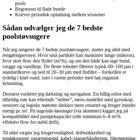
pools
Begrænset til flade bunde
Kræver periodisk opladning mellem sessioner
Sådan udvælger jeg de 7 bedste
poolstøvsugere
Når jeg rangerer de 7 bedste poolstøvsugere, starter jeg altid med
rengøringsevnen: Hvor små partikler kan maskinen fange (mikron),
hvor stort flow den flytter (m³/h), og om den både kan tage bund,
vægge og vandlinje. De fleste robotter filtrerer typisk 60–100 µm i
standardkurve og ned til 20–30 µm med finfilter – forskellen er
tydelig i klart vand, især i varme perioder med høj organisk
belastning.
Dernæst vurderer jeg dækning og navigation. En billig robot med
tilfældig rute kan efterlade “striber”, mens modeller med gyroskop,
sensorer og logiske mønstre dækker mere ensartet og bruger mindre
energi pr. m². På sugeside-løsninger (via skimmer) kigger jeg på
kompatibilitet med pumpekapacitet (ofte minimum 6–8 m³/h
effektivt flow for stabil drift).
Til sidst vægter jeg brugervenlighed, driftssikkerhed og
totaløkonomi: opsætningstid, kabel-/slangehåndtering, filtertømning,