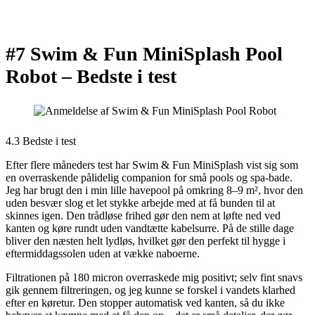
#7 Swim & Fun MiniSplash Pool
Robot –
Bedste i test
4.3 Bedste i test
Efter flere måneders test har Swim & Fun MiniSplash vist sig som
en overraskende pålidelig companion for små pools og spa-bade.
Jeg har brugt den i min lille havepool på omkring 8–9 m², hvor den
uden besvær slog et let stykke arbejde med at få bunden til at
skinnes igen. Den trådløse frihed gør den nem at løfte ned ved
kanten og køre rundt uden vandtætte kabelsurre. På de stille dage
bliver den næsten helt lydløs, hvilket gør den perfekt til hygge i
eftermiddagssolen uden at vække naboerne.
Filtrationen på 180 micron overraskede mig positivt; selv fint snavs
gik gennem filtreringen, og jeg kunne se forskel i vandets klarhed
efter en køretur. Den stopper automatisk ved kanten, så du ikke