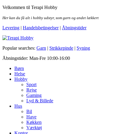
Skip
Velkommen til Terapi Hobby
to
the
Her kan du få alt i hobby udstyr, som garn og andet lækkert
content
Levering
|
Handelsbetingelser
|
Åbningstider
Terapi Hobby
Popular searches:
Garn
|
Strikkepinde
|
Syning
Åbningstider: Man-Fre 10:00-16:00
Børn
Helse
Hobby
Sport
Rejse
Gaming
Lyd & Billede
Hus
Bil
Have
Køkken
Værktøj
Kontor