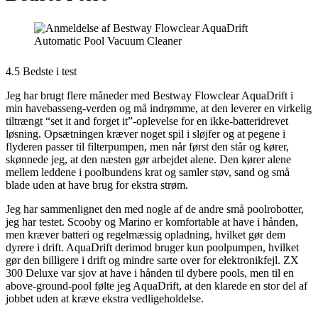
4.5 Bedste i test
Jeg har brugt flere måneder med Bestway Flowclear AquaDrift i
min havebasseng-verden og må indrømme, at den leverer en virkelig
tiltrængt “set it and forget it”-oplevelse for en ikke-batteridrevet
løsning. Opsætningen kræver noget spil i sløjfer og at pegene i
flyderen passer til filterpumpen, men når først den står og kører,
skønnede jeg, at den næsten gør arbejdet alene. Den kører alene
mellem leddene i poolbundens krat og samler støv, sand og små
blade uden at have brug for ekstra strøm.
Jeg har sammenlignet den med nogle af de andre små poolrobotter,
jeg har testet. Scooby og Marino er komfortable at have i hånden,
men kræver batteri og regelmæssig opladning, hvilket gør dem
dyrere i drift. AquaDrift derimod bruger kun poolpumpen, hvilket
gør den billigere i drift og mindre sarte over for elektronikfejl. ZX
300 Deluxe var sjov at have i hånden til dybere pools, men til en
above-ground-pool følte jeg AquaDrift, at den klarede en stor del af
jobbet uden at kræve ekstra vedligeholdelse.