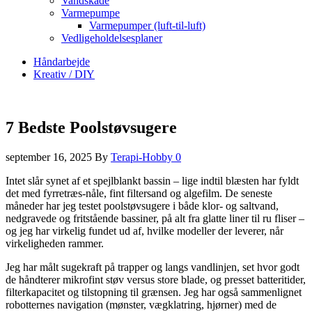
Vandskade
Varmepumpe
Varmepumper (luft-til-luft)
Vedligeholdelsesplaner
Håndarbejde
Kreativ / DIY
7 Bedste Poolstøvsugere
september 16, 2025
By
Terapi-Hobby
0
Intet slår synet af et spejlblankt bassin – lige indtil blæsten har fyldt
det med fyrretræs‑nåle, fint filtersand og algefilm. De seneste
måneder har jeg testet poolstøvsugere i både klor- og saltvand,
nedgravede og fritstående bassiner, på alt fra glatte liner til ru fliser –
og jeg har virkelig fundet ud af, hvilke modeller der leverer, når
virkeligheden rammer.
Jeg har målt sugekraft på trapper og langs vandlinjen, set hvor godt
de håndterer mikrofint støv versus store blade, og presset batteritider,
filterkapacitet og tilstopning til grænsen. Jeg har også sammenlignet
robotternes navigation (mønster, vægklatring, hjørner) med de