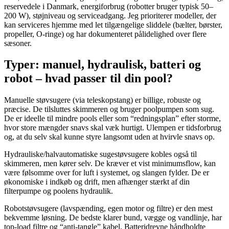
reservedele i Danmark, energiforbrug (robotter bruger typisk 50–
200 W), støjniveau og serviceadgang. Jeg prioriterer modeller, der
kan serviceres hjemme med let tilgængelige sliddele (bælter, børster,
propeller, O-ringe) og har dokumenteret pålidelighed over flere
sæsoner.
Typer: manuel, hydraulisk, batteri og
robot – hvad passer til din pool?
Manuelle støvsugere (via teleskopstang) er billige, robuste og
præcise. De tilsluttes skimmeren og bruger poolpumpen som sug.
De er ideelle til mindre pools eller som “redningsplan” efter storme,
hvor store mængder snavs skal væk hurtigt. Ulempen er tidsforbrug
og, at du selv skal kunne styre langsomt uden at hvirvle snavs op.
Hydrauliske/halvautomatiske sugestøvsugere kobles også til
skimmeren, men kører selv. De kræver et vist minimumsflow, kan
være følsomme over for luft i systemet, og slangen fylder. De er
økonomiske i indkøb og drift, men afhænger stærkt af din
filterpumpe og poolens hydraulik.
Robotstøvsugere (lavspænding, egen motor og filtre) er den mest
bekvemme løsning. De bedste klarer bund, vægge og vandlinje, har
top-load filtre og “anti-tangle” kabel. Batteridrevne håndholdte