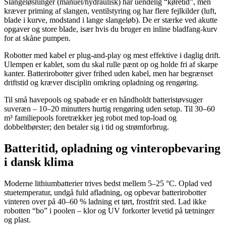
Slangeløsninger (manuel/hydraulisk) har uendelig “køretid”, men
kræver priming af slangen, ventilstyring og har flere fejlkilder (luft,
blade i kurve, modstand i lange slangeløb). De er stærke ved akutte
opgaver og store blade, især hvis du bruger en inline bladfang-kurv
for at skåne pumpen.
Robotter med kabel er plug-and-play og mest effektive i daglig drift.
Ulempen er kablet, som du skal rulle pænt op og holde fri af skarpe
kanter. Batterirobotter giver frihed uden kabel, men har begrænset
driftstid og kræver disciplin omkring opladning og rengøring.
Til små havepools og spabade er en håndholdt batteristøvsuger
suveræn – 10–20 minutters hurtig rengøring uden setup. Til 30–60
m³ familiepools foretrækker jeg robot med top-load og
dobbeltbørster; den betaler sig i tid og strømforbrug.
Batteritid, opladning og vinteropbevaring
i dansk klima
Moderne lithiumbatterier trives bedst mellem 5–25 °C. Oplad ved
stuetemperatur, undgå fuld afladning, og opbevar batterirobotter
vinteren over på 40–60 % ladning et tørt, frostfrit sted. Lad ikke
robotten “bo” i poolen – klor og UV forkorter levetid på tætninger
og plast.