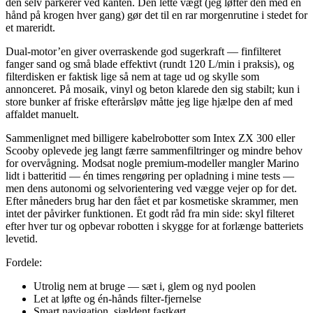
den selv parkerer ved kanten. Den lette vægt (jeg løfter den med én
hånd på krogen hver gang) gør det til en rar morgenrutine i stedet for
et mareridt.
Dual-motor’en giver overraskende god sugerkraft — finfilteret
fanger sand og små blade effektivt (rundt 120 L/min i praksis), og
filterdisken er faktisk lige så nem at tage ud og skylle som
annonceret. På mosaik, vinyl og beton klarede den sig stabilt; kun i
store bunker af friske efterårsløv måtte jeg lige hjælpe den af med
affaldet manuelt.
Sammenlignet med billigere kabelrobotter som Intex ZX 300 eller
Scooby oplevede jeg langt færre sammenfiltringer og mindre behov
for overvågning. Modsat nogle premium-modeller mangler Marino
lidt i batteritid — én times rengøring per opladning i mine tests —
men dens autonomi og selvorientering ved vægge vejer op for det.
Efter måneders brug har den fået et par kosmetiske skrammer, men
intet der påvirker funktionen. Et godt råd fra min side: skyl filteret
efter hver tur og opbevar robotten i skygge for at forlænge batteriets
levetid.
Fordele:
Utrolig nem at bruge — sæt i, glem og nyd poolen
Let at løfte og én-hånds filter-fjernelse
Smart navigation, sjældent fastkørt