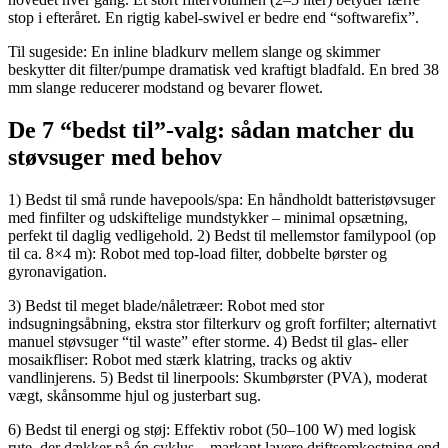
stop i efteråret. En rigtig kabel-swivel er bedre end “softwarefix”.
Til sugeside: En inline bladkurv mellem slange og skimmer
beskytter dit filter/pumpe dramatisk ved kraftigt bladfald. En bred 38
mm slange reducerer modstand og bevarer flowet.
De 7 “bedst til”-valg: sådan matcher du
støvsuger med behov
1) Bedst til små runde havepools/spa: En håndholdt batteristøvsuger
med finfilter og udskiftelige mundstykker – minimal opsætning,
perfekt til daglig vedligehold. 2) Bedst til mellemstor familypool (op
til ca. 8×4 m): Robot med top-load filter, dobbelte børster og
gyronavigation.
3) Bedst til meget blade/nåletræer: Robot med stor
indsugningsåbning, ekstra stor filterkurv og groft forfilter; alternativt
manuel støvsuger “til waste” efter storme. 4) Bedst til glas- eller
mosaikfliser: Robot med stærk klatring, tracks og aktiv
vandlinjerens. 5) Bedst til linerpools: Skumbørster (PVA), moderat
vægt, skånsomme hjul og justerbart sug.
6) Bedst til energi og støj: Effektiv robot (50–100 W) med logisk
rute, der dækker på én cyklus – markant lavere driftsomkostning end