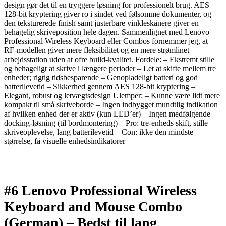
design gør det til en tryggere løsning for professionelt brug. AES
128-bit kryptering giver ro i sindet ved følsomme dokumenter, og
den teksturerede finish samt justerbare vinkleskånere giver en
behagelig skriveposition hele dagen. Sammenlignet med Lenovo
Professional Wireless Keyboard eller Combos fornemmer jeg, at
RF-modellen giver mere fleksibilitet og en mere strømlinet
arbejdsstation uden at ofre build-kvalitet. Fordele: – Ekstremt stille
og behageligt at skrive i længere perioder – Let at skifte mellem tre
enheder; rigtig tidsbesparende – Genopladeligt batteri og god
batterilevetid – Sikkerhed gennem AES 128-bit kryptering –
Elegant, robust og letvægtsdesign Ulemper: – Kunne være lidt mere
kompakt til små skriveborde – Ingen indbygget mundtlig indikation
af hvilken enhed der er aktiv (kun LED’er) – Ingen medfølgende
docking-løsning (til bordmontering) – Pro: tre-enheds skift, stille
skriveoplevelse, lang batterilevetid – Con: ikke den mindste
størrelse, få visuelle enhedsindikatorer
#6 Lenovo Professional Wireless
Keyboard and Mouse Combo
(German) –
Bedst til lang