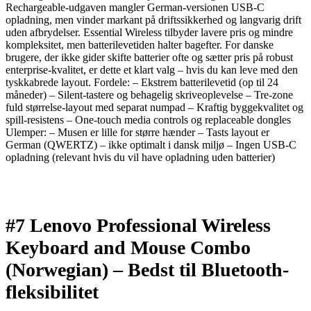
Rechargeable-udgaven mangler German-versionen USB-C
opladning, men vinder markant på driftssikkerhed og langvarig drift
uden afbrydelser. Essential Wireless tilbyder lavere pris og mindre
kompleksitet, men batterilevetiden halter bagefter. For danske
brugere, der ikke gider skifte batterier ofte og sætter pris på robust
enterprise-kvalitet, er dette et klart valg – hvis du kan leve med den
tyskkabrede layout. Fordele: – Ekstrem batterilevetid (op til 24
måneder) – Silent-tastere og behagelig skriveoplevelse – Tre-zone
fuld størrelse-layout med separat numpad – Kraftig byggekvalitet og
spill-resistens – One-touch media controls og replaceable dongles
Ulemper: – Musen er lille for større hænder – Tasts layout er
German (QWERTZ) – ikke optimalt i dansk miljø – Ingen USB-C
opladning (relevant hvis du vil have opladning uden batterier)
#7 Lenovo Professional Wireless
Keyboard and Mouse Combo
(Norwegian) –
Bedst til Bluetooth­
fleksibilitet