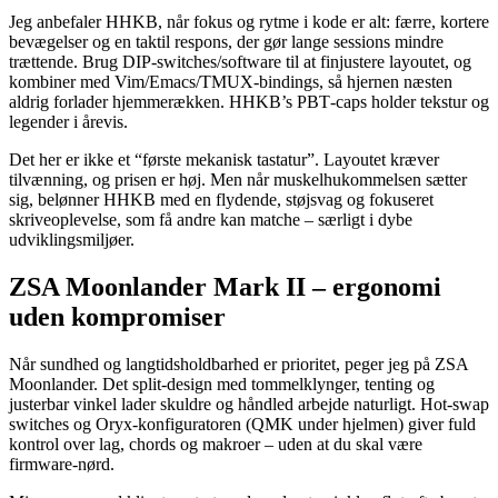
Jeg anbefaler HHKB, når fokus og rytme i kode er alt: færre, kortere
bevægelser og en taktil respons, der gør lange sessions mindre
trættende. Brug DIP‑switches/software til at finjustere layoutet, og
kombiner med Vim/Emacs/TMUX‑bindings, så hjernen næsten
aldrig forlader hjemmerækken. HHKB’s PBT‑caps holder tekstur og
legender i årevis.
Det her er ikke et “første mekanisk tastatur”. Layoutet kræver
tilvænning, og prisen er høj. Men når muskelhukommelsen sætter
sig, belønner HHKB med en flydende, støjsvag og fokuseret
skriveoplevelse, som få andre kan matche – særligt i dybe
udviklingsmiljøer.
ZSA Moonlander Mark II – ergonomi
uden kompromiser
Når sundhed og langtidsholdbarhed er prioritet, peger jeg på ZSA
Moonlander. Det split‑design med tommelklynger, tenting og
justerbar vinkel lader skuldre og håndled arbejde naturligt. Hot‑swap
switches og Oryx‑konfiguratoren (QMK under hjelmen) giver fuld
kontrol over lag, chords og makroer – uden at du skal være
firmware‑nørd.