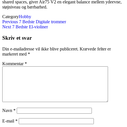
shared spaces, giver Air75 V2 en elegant balance mellem ydeevne,
støjniveau og bærbarhed.
Category
Hobby
Indlægsnavigation
Previous
Previous
7 Bedste Digitale trommer
Post
Next
Next
7 Bedste El-violiner
Post
Skriv et svar
Din e-mailadresse vil ikke blive publiceret.
Krævede felter er
markeret med
*
Kommentar
*
Navn
*
E-mail
*