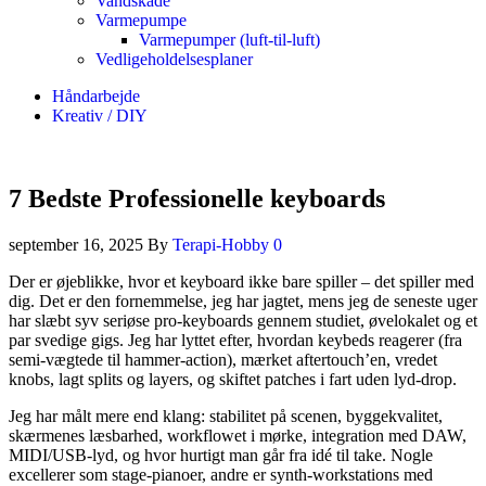
Vandskade
Varmepumpe
Varmepumper (luft-til-luft)
Vedligeholdelsesplaner
Håndarbejde
Kreativ / DIY
7 Bedste Professionelle keyboards
september 16, 2025
By
Terapi-Hobby
0
Der er øjeblikke, hvor et keyboard ikke bare spiller – det spiller med
dig. Det er den fornemmelse, jeg har jagtet, mens jeg de seneste uger
har slæbt syv seriøse pro-keyboards gennem studiet, øvelokalet og et
par svedige gigs. Jeg har lyttet efter, hvordan keybeds reagerer (fra
semi-vægtede til hammer-action), mærket aftertouch’en, vredet
knobs, lagt splits og layers, og skiftet patches i fart uden lyd-drop.
Jeg har målt mere end klang: stabilitet på scenen, byggekvalitet,
skærmenes læsbarhed, workflowet i mørke, integration med DAW,
MIDI/USB-lyd, og hvor hurtigt man går fra idé til take. Nogle
excellerer som stage-pianoer, andre er synth-workstations med