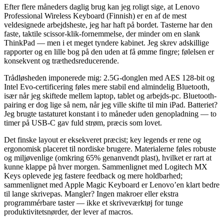
Efter flere måneders daglig brug kan jeg roligt sige, at Lenovo
Professional Wireless Keyboard (Finnish) er en af de mest
veldesignede arbejdsheste, jeg har haft på bordet. Tasterne har den
faste, taktile scissor-klik-fornemmelse, der minder om en slank
ThinkPad — men i et meget tyndere kabinet. Jeg skrev adskillige
rapporter og en lille bog på den uden at få ømme fingre; følelsen er
konsekvent og træthedsreducerende.
Trådløsheden imponerede mig: 2.5G-donglen med AES 128-bit og
Intel Evo-certificering føles mere stabil end almindelig Bluetooth,
især når jeg skiftede mellem laptop, tablet og arbejds-pc. Bluetooth-
pairing er dog lige så nem, når jeg ville skifte til min iPad. Batteriet?
Jeg brugte tastaturet konstant i to måneder uden genopladning — to
timer på USB-C gav fuld strøm, præcis som lovet.
Det finske layout er eksekveret præcist; key legends er rene og
ergonomisk placeret til nordiske brugere. Materialerne føles robuste
og miljøvenlige (omkring 65% genanvendt plast), hvilket er rart at
kunne klappe på hver morgen. Sammenlignet med Logitech MX
Keys oplevede jeg fastere feedback og mere holdbarhed;
sammenlignet med Apple Magic Keyboard er Lenovo’en klart bedre
til lange skrivepas. Mangler? Ingen makroer eller ekstra
programmérbare taster — ikke et skriveværktøj for tunge
produktivitetsnørder, der lever af macros.