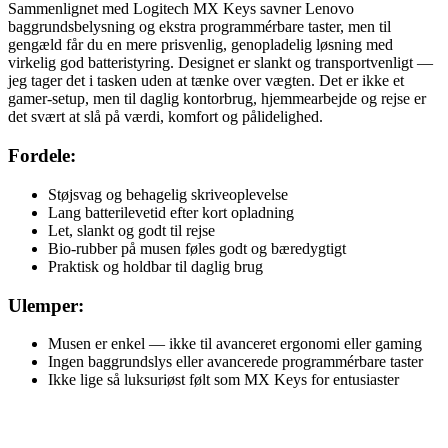
Sammenlignet med Logitech MX Keys savner Lenovo
baggrundsbelysning og ekstra programmérbare taster, men til
gengæld får du en mere prisvenlig, genopladelig løsning med
virkelig god batteristyring. Designet er slankt og transportvenligt —
jeg tager det i tasken uden at tænke over vægten. Det er ikke et
gamer-setup, men til daglig kontorbrug, hjemmearbejde og rejse er
det svært at slå på værdi, komfort og pålidelighed.
Fordele:
Støjsvag og behagelig skriveoplevelse
Lang batterilevetid efter kort opladning
Let, slankt og godt til rejse
Bio-rubber på musen føles godt og bæredygtigt
Praktisk og holdbar til daglig brug
Ulemper:
Musen er enkel — ikke til avanceret ergonomi eller gaming
Ingen baggrundslys eller avancerede programmérbare taster
Ikke lige så luksuriøst følt som MX Keys for entusiaster