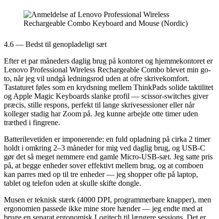
4.6 — Bedst til genopladeligt sæt
Efter et par måneders daglig brug på kontoret og hjemmekontoret er
Lenovo Professional Wireless Rechargeable Combo blevet min go-
to, når jeg vil undgå ledningsrod uden at ofre skrivekomfort.
Tastaturet føles som en krydsning mellem ThinkPads solide taktilitet
og Apple Magic Keyboards slanke profil — scissor-switches giver
præcis, stille respons, perfekt til lange skrivesessioner eller når
kolleger stadig har Zoom på. Jeg kunne arbejde otte timer uden
træthed i fingrene.
Batterilevetiden er imponerende: en fuld opladning på cirka 2 timer
holdt i omkring 2–3 måneder for mig ved daglig brug, og USB-C
gør det så meget nemmere end gamle Micro-USB-sæt. Jeg satte pris
på, at begge enheder sover effektivt mellem brug, og at comboen
kan parres med op til tre enheder — jeg shopper ofte på laptop,
tablet og telefon uden at skulle skifte dongle.
Musen er teknisk stærk (4000 DPI, programmerbare knapper), men
ergonomien passede ikke mine store hænder — jeg endte med at
bruge en separat ergonomisk Logitech til længere sessions. Det er