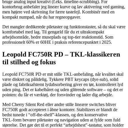
bruge analog input kreativt (f.eks. timeline-scrubbing). For
kontorbrug anbefaler jeg lineær kurve og lav aktivering ved gaming,
men højere ved skrivning for færre tastefejl. Kombinér med en
kompakt numpad, når du har regneopgaver.
Det mangler dedikerede piletaster og funktionstaster, så du skal være
komfortabel med lag. Til gengæld får du et ultrakompakt
arbejdsområde, bedre museplads og top-tier reaktionstid. Som
professionelt 60% er 60HE i praksis referencepunktet i 2025.
Leopold FC750R PD – TKL‑klassikeren
til stilhed og fokus
Leopold FC750R PD er mit stille TKL‑anbefaling, når kvalitet skal
være diskret og pålidelig. Tykkere PBT keycaps (dye‑sub), solid
plade og fabriksafstemt lydabsorbering giver en tør, kontrolleret lyd
uden ping. Det er kabelbåret og uden glitrende software – og det er
pointen: du får et værktøj, der forsvinder og lader dig arbejde.
Med Cherry Silent Red eller andre stille lineære switches bliver
FC750R godt accepteret i åbne kontorer. Stabilizers er blandt de
bedst tunede i “off‑the‑shelf”-klassen, og den konservative
TKL‑form bevarer piletaster og navigation uden at fylde som fuld
størrelse. Det gør det til et perfekt “arbejdshest”-tastatur, som holder