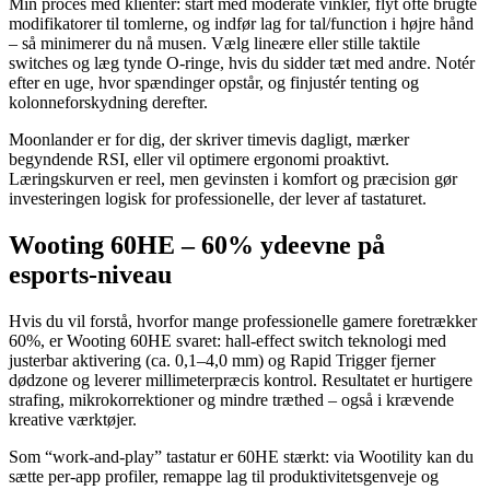
Min proces med klienter: start med moderate vinkler, flyt ofte brugte
modifikatorer til tomlerne, og indfør lag for tal/function i højre hånd
– så minimerer du nå musen. Vælg lineære eller stille taktile
switches og læg tynde O‑ringe, hvis du sidder tæt med andre. Notér
efter en uge, hvor spændinger opstår, og finjustér tenting og
kolonneforskydning derefter.
Moonlander er for dig, der skriver timevis dagligt, mærker
begyndende RSI, eller vil optimere ergonomi proaktivt.
Læringskurven er reel, men gevinsten i komfort og præcision gør
investeringen logisk for professionelle, der lever af tastaturet.
Wooting 60HE – 60% ydeevne på
esports‑niveau
Hvis du vil forstå, hvorfor mange professionelle gamere foretrækker
60%, er Wooting 60HE svaret: hall‑effect switch teknologi med
justerbar aktivering (ca. 0,1–4,0 mm) og Rapid Trigger fjerner
dødzone og leverer millimeterpræcis kontrol. Resultatet er hurtigere
strafing, mikrokorrektioner og mindre træthed – også i krævende
kreative værktøjer.
Som “work‑and‑play” tastatur er 60HE stærkt: via Wootility kan du
sætte per‑app profiler, remappe lag til produktivitetsgenveje og