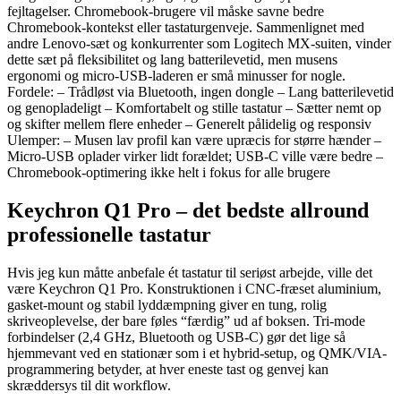
fejltagelser. Chromebook-brugere vil måske savne bedre
Chromebook-kontekst eller tastaturgenveje. Sammenlignet med
andre Lenovo-sæt og konkurrenter som Logitech MX-suiten, vinder
dette sæt på fleksibilitet og lang batterilevetid, men musens
ergonomi og micro-USB-laderen er små minusser for nogle.
Fordele: – Trådløst via Bluetooth, ingen dongle – Lang batterilevetid
og genopladeligt – Komfortabelt og stille tastatur – Sætter nemt op
og skifter mellem flere enheder – Generelt pålidelig og responsiv
Ulemper: – Musen lav profil kan være upræcis for større hænder –
Micro-USB oplader virker lidt forældet; USB-C ville være bedre –
Chromebook-optimering ikke helt i fokus for alle brugere
Keychron Q1 Pro – det bedste allround
professionelle tastatur
Hvis jeg kun måtte anbefale ét tastatur til seriøst arbejde, ville det
være Keychron Q1 Pro. Konstruktionen i CNC-fræset aluminium,
gasket-mount og stabil lyddæmpning giver en tung, rolig
skriveoplevelse, der bare føles “færdig” ud af boksen. Tri‑mode
forbindelser (2,4 GHz, Bluetooth og USB-C) gør det lige så
hjemmevant ved en stationær som i et hybrid-setup, og QMK/VIA-
programmering betyder, at hver eneste tast og genvej kan
skræddersys til dit workflow.