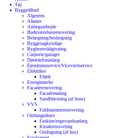
Tøj
Byggetilbud
Algerens
Altaner
Anlægsarbejde
Badeværelsesrenovering
Belægning/brolægning
Byggesagkyndige
Bygherrerådgivning
Carporte/garager
Dørtelefonanlæg
Ejendomsservice/Viceværtservice
Elektriker
Eltjek
Energimærke
Facaderenovering
Facademaling
Sandblæsning (af huse)
VVS
Faldstammerenovering
Omfangsdræn
Faskine/regnvandsanlæg
Kloakrenovering
Omfugning (af hus)
Fundament