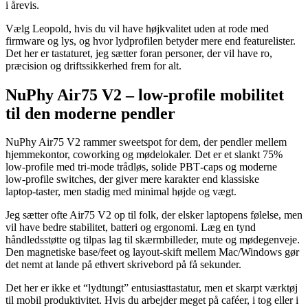
i årevis.
Vælg Leopold, hvis du vil have højkvalitet uden at rode med
firmware og lys, og hvor lydprofilen betyder mere end featurelister.
Det her er tastaturet, jeg sætter foran personer, der vil have ro,
præcision og driftssikkerhed frem for alt.
NuPhy Air75 V2 – low‑profile mobilitet
til den moderne pendler
NuPhy Air75 V2 rammer sweetspot for dem, der pendler mellem
hjemmekontor, coworking og mødelokaler. Det er et slankt 75%
low‑profile med tri‑mode trådløs, solide PBT‑caps og moderne
low‑profile switches, der giver mere karakter end klassiske
laptop‑taster, men stadig med minimal højde og vægt.
Jeg sætter ofte Air75 V2 op til folk, der elsker laptopens følelse, men
vil have bedre stabilitet, batteri og ergonomi. Læg en tynd
håndledsstøtte og tilpas lag til skærmbilleder, mute og mødegenveje.
Den magnetiske base/feet og layout‑skift mellem Mac/Windows gør
det nemt at lande på ethvert skrivebord på få sekunder.
Det her er ikke et “lydtungt” entusiasttastatur, men et skarpt værktøj
til mobil produktivitet. Hvis du arbejder meget på caféer, i tog eller i