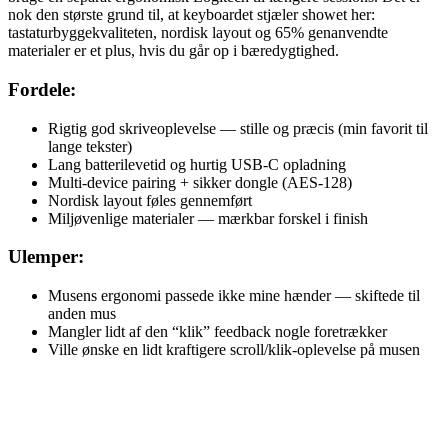
nok den største grund til, at keyboardet stjæler showet her:
tastaturbyggekvaliteten, nordisk layout og 65% genanvendte
materialer er et plus, hvis du går op i bæredygtighed.
Fordele:
Rigtig god skriveoplevelse — stille og præcis (min favorit til
lange tekster)
Lang batterilevetid og hurtig USB-C opladning
Multi-device pairing + sikker dongle (AES-128)
Nordisk layout føles gennemført
Miljøvenlige materialer — mærkbar forskel i finish
Ulemper:
Musens ergonomi passede ikke mine hænder — skiftede til
anden mus
Mangler lidt af den “klik” feedback nogle foretrækker
Ville ønske en lidt kraftigere scroll/klik-oplevelse på musen