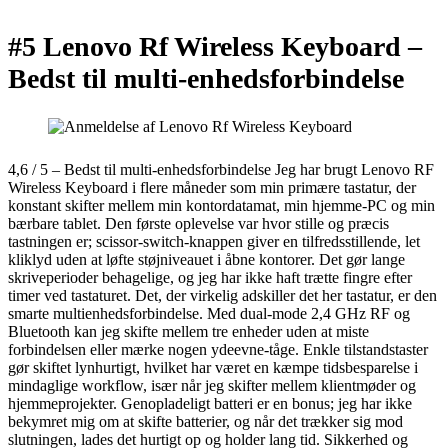
#5 Lenovo Rf Wireless Keyboard –
Bedst til multi-enhedsforbindelse
4,6 / 5 – Bedst til multi-enhedsforbindelse Jeg har brugt Lenovo RF
Wireless Keyboard i flere måneder som min primære tastatur, der
konstant skifter mellem min kontordatamat, min hjemme-PC og min
bærbare tablet. Den første oplevelse var hvor stille og præcis
tastningen er; scissor-switch-knappen giver en tilfredsstillende, let
kliklyd uden at løfte støjniveauet i åbne kontorer. Det gør lange
skriveperioder behagelige, og jeg har ikke haft trætte fingre efter
timer ved tastaturet. Det, der virkelig adskiller det her tastatur, er den
smarte multienhedsforbindelse. Med dual-mode 2,4 GHz RF og
Bluetooth kan jeg skifte mellem tre enheder uden at miste
forbindelsen eller mærke nogen ydeevne-tåge. Enkle tilstandstaster
gør skiftet lynhurtigt, hvilket har været en kæmpe tidsbesparelse i
mindaglige workflow, især når jeg skifter mellem klientmøder og
hjemmeprojekter. Genopladeligt batteri er en bonus; jeg har ikke
bekymret mig om at skifte batterier, og når det trækker sig mod
slutningen, lades det hurtigt op og holder lang tid. Sikkerhed og