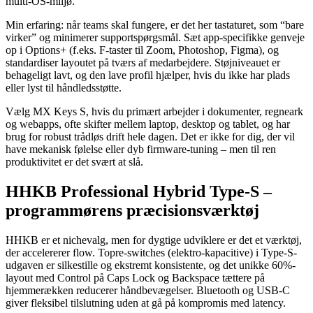
multi‑OS-miljø.
Min erfaring: når teams skal fungere, er det her tastaturet, som “bare
virker” og minimerer supportspørgsmål. Sæt app-specifikke genveje
op i Options+ (f.eks. F-taster til Zoom, Photoshop, Figma), og
standardiser layoutet på tværs af medarbejdere. Støjniveauet er
behageligt lavt, og den lave profil hjælper, hvis du ikke har plads
eller lyst til håndledsstøtte.
Vælg MX Keys S, hvis du primært arbejder i dokumenter, regneark
og webapps, ofte skifter mellem laptop, desktop og tablet, og har
brug for robust trådløs drift hele dagen. Det er ikke for dig, der vil
have mekanisk følelse eller dyb firmware-tuning – men til ren
produktivitet er det svært at slå.
HHKB Professional Hybrid Type‑S –
programmørens præcisionsværktøj
HHKB er et nichevalg, men for dygtige udviklere er det et værktøj,
der accelererer flow. Topre‑switches (elektro‑kapacitive) i Type‑S-
udgaven er silkestille og ekstremt konsistente, og det unikke 60%-
layout med Control på Caps Lock og Backspace tættere på
hjemmerækken reducerer håndbevægelser. Bluetooth og USB‑C
giver fleksibel tilslutning uden at gå på kompromis med latency.