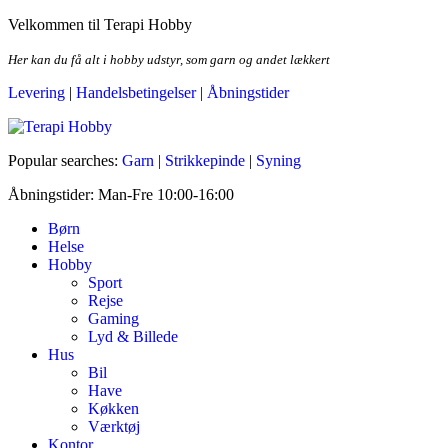
Skip
Velkommen til Terapi Hobby
to
the
Her kan du få alt i hobby udstyr, som garn og andet lækkert
content
Levering
|
Handelsbetingelser
|
Åbningstider
Terapi Hobby
Popular searches:
Garn
|
Strikkepinde
|
Syning
Åbningstider: Man-Fre 10:00-16:00
Børn
Helse
Hobby
Sport
Rejse
Gaming
Lyd & Billede
Hus
Bil
Have
Køkken
Værktøj
Kontor