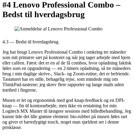
#4 Lenovo Professional Combo –
Bedst til hverdagsbrug
4.3 — Bedst til hverdagsbrug
Jeg har brugt Lenovo Professional Combo i omkring tre måneder
som mit primære sæt på kontoret og når jeg tager arbejde med hjem
eller caféen. Først: det er en af de få combos, hvor opladning faktisk
føles som en opgradering — en 2-timers opladning, så tre måneders
brug i min daglige skrive-, Slack- og Zoom-rutine, det er befriende.
Tastaturet har en stille, behagelig rejse, som mindede mig om
ThinkPad-tasterne; jeg skrev flere rapporter og lange mails uden
træthed i fingrene.
Musen er let og ergonomisk med god knap-feedback og en DPI-
knap — fin til kontorarbejde, men ikke en erstatning for min
Logitech MX Master til længere sessions med billedbehandling. Jeg
kunne lide det lille grønne element: bio-rubber på musen føles rart
og giver et bæredygtigt touch, noget man sjældent ser i denne
prisklasse.