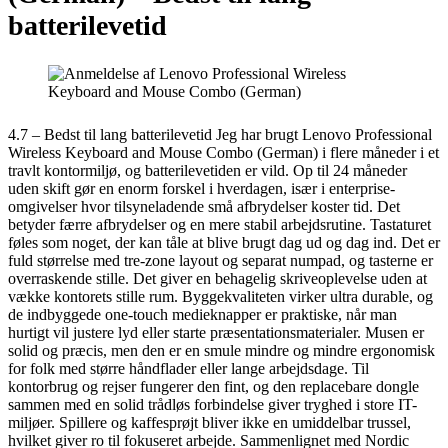
batterilevetid
4.7 – Bedst til lang batterilevetid Jeg har brugt Lenovo Professional
Wireless Keyboard and Mouse Combo (German) i flere måneder i et
travlt kontormiljø, og batterilevetiden er vild. Op til 24 måneder
uden skift gør en enorm forskel i hverdagen, især i enterprise-
omgivelser hvor tilsyneladende små afbrydelser koster tid. Det
betyder færre afbrydelser og en mere stabil arbejdsrutine. Tastaturet
føles som noget, der kan tåle at blive brugt dag ud og dag ind. Det er
fuld størrelse med tre-zone layout og separat numpad, og tasterne er
overraskende stille. Det giver en behagelig skriveoplevelse uden at
vække kontorets stille rum. Byggekvaliteten virker ultra durable, og
de indbyggede one-touch medieknapper er praktiske, når man
hurtigt vil justere lyd eller starte præsentationsmaterialer. Musen er
solid og præcis, men den er en smule mindre og mindre ergonomisk
for folk med større håndflader eller lange arbejdsdage. Til
kontorbrug og rejser fungerer den fint, og den replacebare dongle
sammen med en solid trådløs forbindelse giver tryghed i store IT-
miljøer. Spillere og kaffesprøjt bliver ikke en umiddelbar trussel,
hvilket giver ro til fokuseret arbejde. Sammenlignet med Nordic