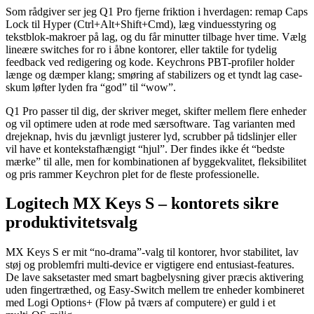
Som rådgiver ser jeg Q1 Pro fjerne friktion i hverdagen: remap Caps
Lock til Hyper (Ctrl+Alt+Shift+Cmd), læg vinduesstyring og
tekstblok-makroer på lag, og du får minutter tilbage hver time. Vælg
lineære switches for ro i åbne kontorer, eller taktile for tydelig
feedback ved redigering og kode. Keychrons PBT-profiler holder
længe og dæmper klang; smøring af stabilizers og et tyndt lag case-
skum løfter lyden fra “god” til “wow”.
Q1 Pro passer til dig, der skriver meget, skifter mellem flere enheder
og vil optimere uden at rode med særsoftware. Tag varianten med
drejeknap, hvis du jævnligt justerer lyd, scrubber på tidslinjer eller
vil have et kontekstafhængigt “hjul”. Der findes ikke ét “bedste
mærke” til alle, men for kombinationen af byggekvalitet, fleksibilitet
og pris rammer Keychron plet for de fleste professionelle.
Logitech MX Keys S – kontorets sikre
produktivitetsvalg
MX Keys S er mit “no‑drama”-valg til kontorer, hvor stabilitet, lav
støj og problemfri multi‑device er vigtigere end entusiast-features.
De lave saksetaster med smart bagbelysning giver præcis aktivering
uden fingertræthed, og Easy‑Switch mellem tre enheder kombineret
med Logi Options+ (Flow på tværs af computere) er guld i et