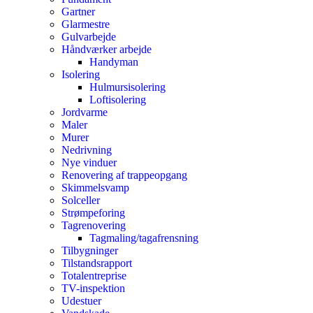
Gartner
Glarmestre
Gulvarbejde
Håndværker arbejde
Handyman
Isolering
Hulmursisolering
Loftisolering
Jordvarme
Maler
Murer
Nedrivning
Nye vinduer
Renovering af trappeopgang
Skimmelsvamp
Solceller
Strømpeforing
Tagrenovering
Tagmaling/tagafrensning
Tilbygninger
Tilstandsrapport
Totalentreprise
TV-inspektion
Udestuer