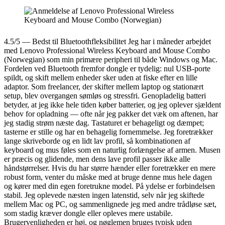
4.5/5 — Bedst til Bluetoothfleksibilitet Jeg har i måneder arbejdet
med Lenovo Professional Wireless Keyboard and Mouse Combo
(Norwegian) som min primære peripheri til både Windows og Mac.
Fordelen ved Bluetooth fremfor dongle er tydelig: nul USB-porte
spildt, og skift mellem enheder sker uden at fiske efter en lille
adaptor. Som freelancer, der skifter mellem laptop og stationært
setup, blev overgangen sømløs og stressfri. Genopladelig batteri
betyder, at jeg ikke hele tiden køber batterier, og jeg oplever sjældent
behov for opladning — ofte når jeg pakker det væk om aftenen, har
jeg stadig strøm næste dag. Tastaturet er behageligt og dæmpet;
tasterne er stille og har en behagelig fornemmelse. Jeg foretrækker
lange skriveborde og en lidt lav profil, så kombinationen af
keyboard og mus føles som en naturlig forlængelse af armen. Musen
er præcis og glidende, men dens lave profil passer ikke alle
håndstørrelser. Hvis du har større hænder eller foretrækker en mere
robust form, venter du måske med at bruge denne mus hele dagen
og kører med din egen foretrukne model. På ydelse er forbindelsen
stabil. Jeg oplevede næsten ingen latenstid, selv når jeg skiftede
mellem Mac og PC, og sammenlignede jeg med andre trådløse sæt,
som stadig kræver dongle eller opleves mere ustabile.
Brugervenligheden er høj, og nøglemen bruges typisk uden