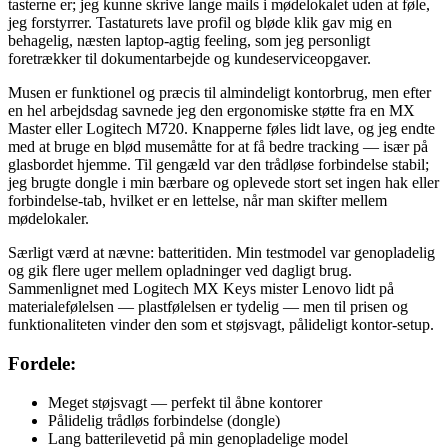
tasterne er; jeg kunne skrive lange mails i mødelokalet uden at føle,
jeg forstyrrer. Tastaturets lave profil og bløde klik gav mig en
behagelig, næsten laptop-agtig feeling, som jeg personligt
foretrækker til dokumentarbejde og kundeserviceopgaver.
Musen er funktionel og præcis til almindeligt kontorbrug, men efter
en hel arbejdsdag savnede jeg den ergonomiske støtte fra en MX
Master eller Logitech M720. Knapperne føles lidt lave, og jeg endte
med at bruge en blød musemåtte for at få bedre tracking — især på
glasbordet hjemme. Til gengæld var den trådløse forbindelse stabil;
jeg brugte dongle i min bærbare og oplevede stort set ingen hak eller
forbindelse-tab, hvilket er en lettelse, når man skifter mellem
mødelokaler.
Særligt værd at nævne: batteritiden. Min testmodel var genopladelig
og gik flere uger mellem opladninger ved dagligt brug.
Sammenlignet med Logitech MX Keys mister Lenovo lidt på
materialefølelsen — plastfølelsen er tydelig — men til prisen og
funktionaliteten vinder den som et støjsvagt, pålideligt kontor-setup.
Fordele:
Meget støjsvagt — perfekt til åbne kontorer
Pålidelig trådløs forbindelse (dongle)
Lang batterilevetid på min genopladelige model