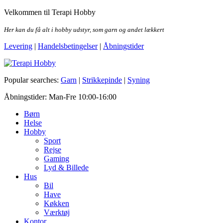
Skip
Velkommen til Terapi Hobby
to
the
Her kan du få alt i hobby udstyr, som garn og andet lækkert
content
Levering
|
Handelsbetingelser
|
Åbningstider
Terapi Hobby
Popular searches:
Garn
|
Strikkepinde
|
Syning
Åbningstider: Man-Fre 10:00-16:00
Børn
Helse
Hobby
Sport
Rejse
Gaming
Lyd & Billede
Hus
Bil
Have
Køkken
Værktøj
Kontor