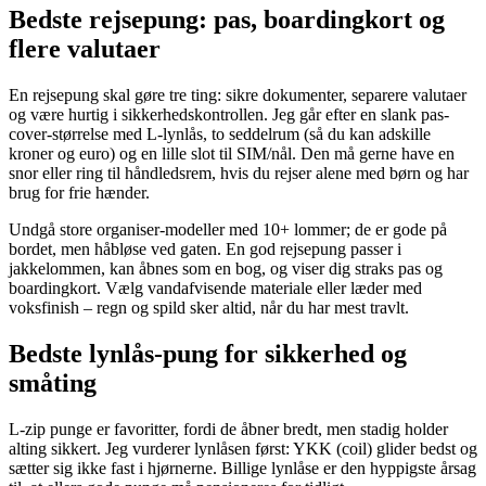
Bedste rejsepung: pas, boardingkort og
flere valutaer
En rejsepung skal gøre tre ting: sikre dokumenter, separere valutaer
og være hurtig i sikkerhedskontrollen. Jeg går efter en slank pas-
cover-størrelse med L-lynlås, to seddelrum (så du kan adskille
kroner og euro) og en lille slot til SIM/nål. Den må gerne have en
snor eller ring til håndledsrem, hvis du rejser alene med børn og har
brug for frie hænder.
Undgå store organiser-modeller med 10+ lommer; de er gode på
bordet, men håbløse ved gaten. En god rejsepung passer i
jakkelommen, kan åbnes som en bog, og viser dig straks pas og
boardingkort. Vælg vandafvisende materiale eller læder med
voksfinish – regn og spild sker altid, når du har mest travlt.
Bedste lynlås-pung for sikkerhed og
småting
L-zip punge er favoritter, fordi de åbner bredt, men stadig holder
alting sikkert. Jeg vurderer lynlåsen først: YKK (coil) glider bedst og
sætter sig ikke fast i hjørnerne. Billige lynlåse er den hyppigste årsag