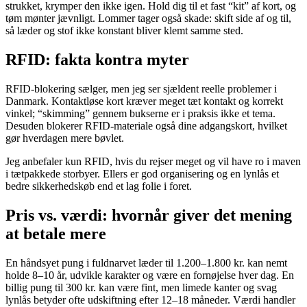
strukket, krymper den ikke igen. Hold dig til et fast “kit” af kort, og
tøm mønter jævnligt. Lommer tager også skade: skift side af og til,
så læder og stof ikke konstant bliver klemt samme sted.
RFID: fakta kontra myter
RFID-blokering sælger, men jeg ser sjældent reelle problemer i
Danmark. Kontaktløse kort kræver meget tæt kontakt og korrekt
vinkel; “skimming” gennem bukserne er i praksis ikke et tema.
Desuden blokerer RFID-materiale også dine adgangskort, hvilket
gør hverdagen mere bøvlet.
Jeg anbefaler kun RFID, hvis du rejser meget og vil have ro i maven
i tætpakkede storbyer. Ellers er god organisering og en lynlås et
bedre sikkerhedskøb end et lag folie i foret.
Pris vs. værdi: hvornår giver det mening
at betale mere
En håndsyet pung i fuldnarvet læder til 1.200–1.800 kr. kan nemt
holde 8–10 år, udvikle karakter og være en fornøjelse hver dag. En
billig pung til 300 kr. kan være fint, men limede kanter og svag
lynlås betyder ofte udskiftning efter 12–18 måneder. Værdi handler