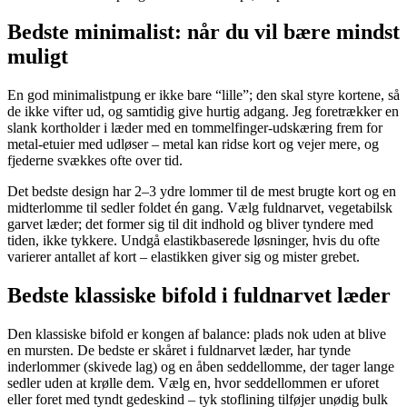
Bedste minimalist: når du vil bære mindst
muligt
En god minimalistpung er ikke bare “lille”; den skal styre kortene, så
de ikke vifter ud, og samtidig give hurtig adgang. Jeg foretrækker en
slank kortholder i læder med en tommelfinger-udskæring frem for
metal-etuier med udløser – metal kan ridse kort og vejer mere, og
fjederne svækkes ofte over tid.
Det bedste design har 2–3 ydre lommer til de mest brugte kort og en
midterlomme til sedler foldet én gang. Vælg fuldnarvet, vegetabilsk
garvet læder; det former sig til dit indhold og bliver tyndere med
tiden, ikke tykkere. Undgå elastikbaserede løsninger, hvis du ofte
varierer antallet af kort – elastikken giver sig og mister grebet.
Bedste klassiske bifold i fuldnarvet læder
Den klassiske bifold er kongen af balance: plads nok uden at blive
en mursten. De bedste er skåret i fuldnarvet læder, har tynde
inderlommer (skivede lag) og en åben seddellomme, der tager lange
sedler uden at krølle dem. Vælg en, hvor seddellommen er uforet
eller foret med tyndt gedeskind – tyk stoflining tilføjer unødig bulk