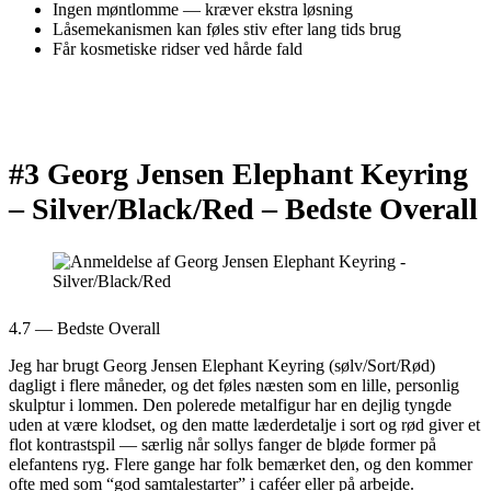
Ingen møntlomme — kræver ekstra løsning
Låsemekanismen kan føles stiv efter lang tids brug
Får kosmetiske ridser ved hårde fald
#3 Georg Jensen Elephant Keyring
– Silver/Black/Red –
Bedste Overall
4.7 — Bedste Overall
Jeg har brugt Georg Jensen Elephant Keyring (sølv/Sort/Rød)
dagligt i flere måneder, og det føles næsten som en lille, personlig
skulptur i lommen. Den polerede metalfigur har en dejlig tyngde
uden at være klodset, og den matte læderdetalje i sort og rød giver et
flot kontrastspil — særlig når sollys fanger de bløde former på
elefantens ryg. Flere gange har folk bemærket den, og den kommer
ofte med som “god samtalestarter” i caféer eller på arbejde.