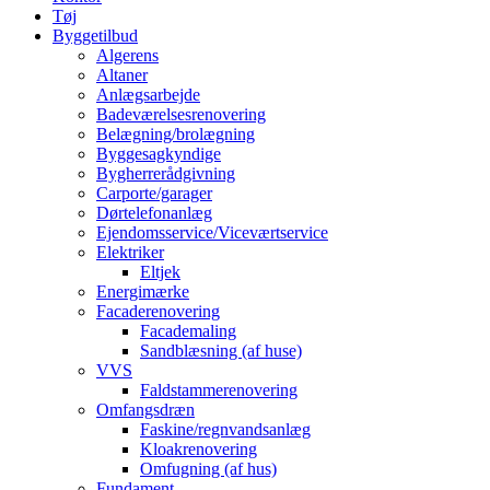
Tøj
Byggetilbud
Algerens
Altaner
Anlægsarbejde
Badeværelsesrenovering
Belægning/brolægning
Byggesagkyndige
Bygherrerådgivning
Carporte/garager
Dørtelefonanlæg
Ejendomsservice/Viceværtservice
Elektriker
Eltjek
Energimærke
Facaderenovering
Facademaling
Sandblæsning (af huse)
VVS
Faldstammerenovering
Omfangsdræn
Faskine/regnvandsanlæg
Kloakrenovering
Omfugning (af hus)
Fundament