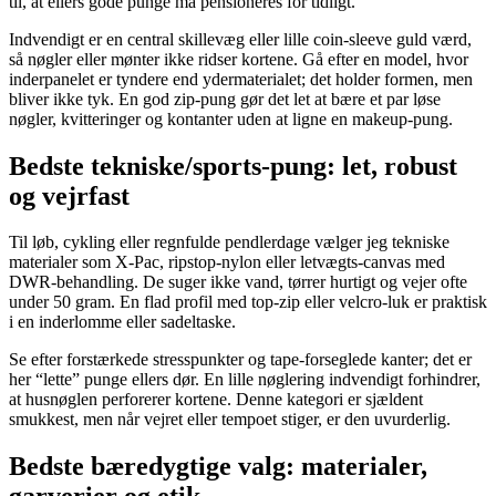
til, at ellers gode punge må pensioneres for tidligt.
Indvendigt er en central skillevæg eller lille coin-sleeve guld værd,
så nøgler eller mønter ikke ridser kortene. Gå efter en model, hvor
inderpanelet er tyndere end ydermaterialet; det holder formen, men
bliver ikke tyk. En god zip-pung gør det let at bære et par løse
nøgler, kvitteringer og kontanter uden at ligne en makeup-pung.
Bedste tekniske/sports-pung: let, robust
og vejrfast
Til løb, cykling eller regnfulde pendlerdage vælger jeg tekniske
materialer som X-Pac, ripstop-nylon eller letvægts-canvas med
DWR-behandling. De suger ikke vand, tørrer hurtigt og vejer ofte
under 50 gram. En flad profil med top-zip eller velcro-luk er praktisk
i en inderlomme eller sadeltaske.
Se efter forstærkede stresspunkter og tape-forseglede kanter; det er
her “lette” punge ellers dør. En lille nøglering indvendigt forhindrer,
at husnøglen perforerer kortene. Denne kategori er sjældent
smukkest, men når vejret eller tempoet stiger, er den uvurderlig.
Bedste bæredygtige valg: materialer,