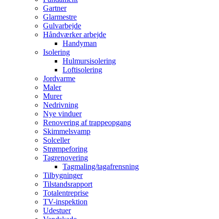
Gartner
Glarmestre
Gulvarbejde
Håndværker arbejde
Handyman
Isolering
Hulmursisolering
Loftisolering
Jordvarme
Maler
Murer
Nedrivning
Nye vinduer
Renovering af trappeopgang
Skimmelsvamp
Solceller
Strømpeforing
Tagrenovering
Tagmaling/tagafrensning
Tilbygninger
Tilstandsrapport
Totalentreprise
TV-inspektion
Udestuer