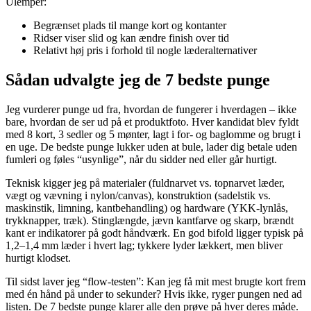
Ulemper:
Begrænset plads til mange kort og kontanter
Ridser viser slid og kan ændre finish over tid
Relativt høj pris i forhold til nogle læderalternativer
Sådan udvalgte jeg de 7 bedste punge
Jeg vurderer punge ud fra, hvordan de fungerer i hverdagen – ikke
bare, hvordan de ser ud på et produktfoto. Hver kandidat blev fyldt
med 8 kort, 3 sedler og 5 mønter, lagt i for- og baglomme og brugt i
en uge. De bedste punge lukker uden at bule, lader dig betale uden
fumleri og føles “usynlige”, når du sidder ned eller går hurtigt.
Teknisk kigger jeg på materialer (fuldnarvet vs. topnarvet læder,
vægt og vævning i nylon/canvas), konstruktion (sadelstik vs.
maskinstik, limning, kantbehandling) og hardware (YKK-lynlås,
trykknapper, træk). Stinglængde, jævn kantfarve og skarp, brændt
kant er indikatorer på godt håndværk. En god bifold ligger typisk på
1,2–1,4 mm læder i hvert lag; tykkere lyder lækkert, men bliver
hurtigt klodset.
Til sidst laver jeg “flow-testen”: Kan jeg få mit mest brugte kort frem
med én hånd på under to sekunder? Hvis ikke, ryger pungen ned ad
listen. De 7 bedste punge klarer alle den prøve på hver deres måde.