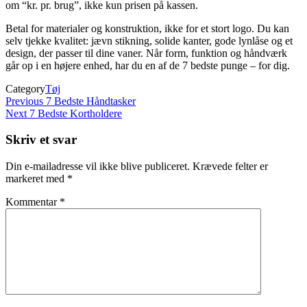
om “kr. pr. brug”, ikke kun prisen på kassen.
Betal for materialer og konstruktion, ikke for et stort logo. Du kan
selv tjekke kvalitet: jævn stikning, solide kanter, gode lynlåse og et
design, der passer til dine vaner. Når form, funktion og håndværk
går op i en højere enhed, har du en af de 7 bedste punge – for dig.
Category
Tøj
Indlægsnavigation
Previous
Previous
7 Bedste Håndtasker
Post
Next
Next
7 Bedste Kortholdere
Post
Skriv et svar
Din e-mailadresse vil ikke blive publiceret.
Krævede felter er
markeret med
*
Kommentar
*