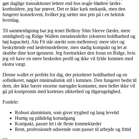
gør daglige transaktioner lettere end hos nogle blødere læder-
kortholdere, jeg har prøvet. Det er ikke kæk mekanik, men den
fungerer konsekvent, hvilket jeg sætter stor pris på i en hektisk
hverdag.
Til sammenligning har jeg testet Bellroy Slim Sleeve (læder, mere
smidighed) og Ridge Wallets metalmodeller (ekstrem holdbarhed og
høj kapacitet). Alu Fit står stærkt som mellemvej: mere stivt og
beskyttende end lædermodellerne, men stadig kompakt og let at
skubbe dine kort igennem. Jeg foretrækker den foran en Ridge, hvis
jeg vil have en mere beskeden profil og ikke vil fylde lommen med
ekstra vægt.
Denne wallet er perfekt for dig, der prioriterer holdbarhed og en
sofistikeret, nøglet minimalistisk stil i lommen. Den fungerer bedst til
dem, der ikke bærer enorme mængder kontanter, men heller ikke vil
gå på kompromis med kortenes sikkerhed og tilgængelighed.
Fordele:
Robust aluminium, som giver tryghed og lang levetid
Hurtig og pålidelig kortadgang
Kompakt, passer let i de fleste lommeklæder
Rent, professionelt udseende som passer til arbejde og fritid