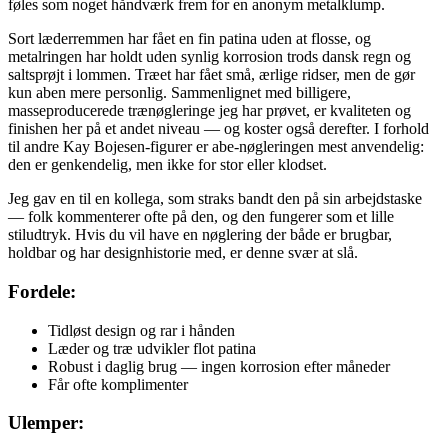
føles som noget håndværk frem for en anonym metalklump.
Sort læderremmen har fået en fin patina uden at flosse, og
metalringen har holdt uden synlig korrosion trods dansk regn og
saltsprøjt i lommen. Træet har fået små, ærlige ridser, men de gør
kun aben mere personlig. Sammenlignet med billigere,
masseproducerede trænøgleringe jeg har prøvet, er kvaliteten og
finishen her på et andet niveau — og koster også derefter. I forhold
til andre Kay Bojesen-figurer er abe-nøgleringen mest anvendelig:
den er genkendelig, men ikke for stor eller klodset.
Jeg gav en til en kollega, som straks bandt den på sin arbejdstaske
— folk kommenterer ofte på den, og den fungerer som et lille
stiludtryk. Hvis du vil have en nøglering der både er brugbar,
holdbar og har designhistorie med, er denne svær at slå.
Fordele:
Tidløst design og rar i hånden
Læder og træ udvikler flot patina
Robust i daglig brug — ingen korrosion efter måneder
Får ofte komplimenter
Ulemper: