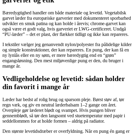
garverier og etik
Bæredygtighed handler om både materiale og levetid. Vegetabilsk
garvet læder fra europæiske garverier med dokumenteret sporbarhed
udvikler en smuk patina og kan holde i årevis; chrome-garvet kan
også være et godt valg, hvis garveriet er LWG-certificeret. Undgå
“PU-læder” – det er plast, der flækker tidligt og ikke kan repareres.
I tekstiler vælger jeg genanvendt nylon/polyester fra pålidelige kilder
og simple konstruktioner, der kan repareres. En pung, der kan få en
ny lynlås eller en ny søm, er mere bæredygtig end en “grøn”
engangsløsning. Den mest miljøvenlige pung er den, du bruger i
mange år.
Vedligeholdelse og levetid: sådan holder
din favorit i mange år
Læder har bedst af rolig brug og sparsom pleje. Børst støv af, tør
regn væk, og giv en neutral læderbalsam 1–2 gange om året.
Overpleje gør læderet blødt og svampet. Hvis pungen bliver
gennemblødt, så tør den langsomt ved stuetemperatur med papir i
seddellommen for at holde formen – aldrig på radiator.
Den største levetidsdræber er overfyldning. Når en pung én gang er