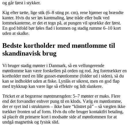
og går først i stykker.
Kig efter tætte, lige stik (6–8 sting pr. cm), rene hjørner og brændte
kanter. Hvis du ser løs kantmaling, løse tråde eller bulk ved
lommekanterne, er det et tegn på, at pungen vil sprække der først.
En god bifold bør føles flad i lommen og stadig rumme 6–10 kort
uden at skalke.
Bedste kortholder med møntlomme til
skandinavisk brug
Vi bruger stadig mønter i Danmark, så en velfungerende
møntlomme kan være forskellen på orden og rod. Jeg foretrækker en
kortholder med en lille gusset-møntlomme (folder ud i siden), så du
kan se indholdet uden at fiske. Lynlås er sikrest, men en god flap
med trykknap kan være lige så effektiv og lidt slankere.
Tricket er at begrænse møntmængden: 5–7 mønter er maks. Flere
end det forvandler enhver pung til en klods. Vælg en møntlomme,
der er syet ind i strukturen – ikke bare “klistret på” – så vægten ikke
trækker fronten ud af form. Hvis du ofte bruger kontaktfri betaling,
så placér dit primære kort i modsatte side af møntlommen for at
undgå magnetisk og fysisk slid.