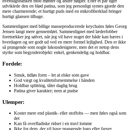
hverdagsbanken mod mønter og andre nøgler. Efter et par uger
udviklede den en blød patina, som jeg personligt syntes gjorde den
mere charmerende; et hurtigt puds med en mikrofiberklud bringer
hurtigt glansen tilbage.
Sammenlignet med billige masseproducerede keychains føles Georg
Jensen langt mere gennemført. Sammenlignet med læderfobber
foretrækker jeg sølvet, når jeg vil have noget der både kan bæres i
hverdagen og ser godt ud ved en mere formel lejlighed. Den er ikke
så prangende som nogle luksusdesignere, men det er netop dens
styrke som begynderobjekt: enkel, genkendelig og holdbar.
Fordele:
Smuk, tidløs form – let at elske som gave
God vægt og kvalitetsfornemmelse i hånden
Holdbar splitring, tåler daglig brug
Patina giver karakter; nem at pudse
Ulemper:
Koster mere end plastik- eller stoffobs — men føles også som
det
Kan få overfladiske ridser i en travl lomme
Ikke for dem, der vil have prangende logo eller farver