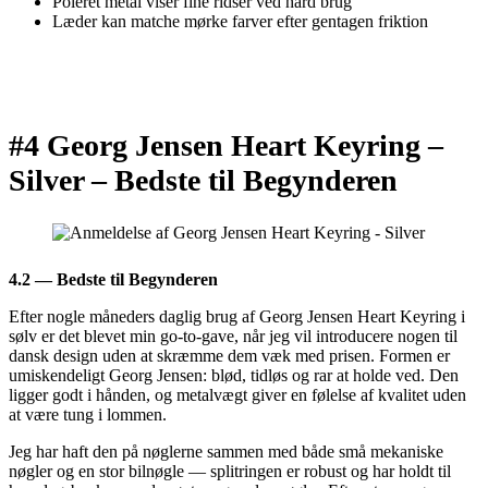
Poleret metal viser fine ridser ved hård brug
Læder kan matche mørke farver efter gentagen friktion
#4 Georg Jensen Heart Keyring –
Silver –
Bedste til Begynderen
4.2 — Bedste til Begynderen
Efter nogle måneders daglig brug af Georg Jensen Heart Keyring i
sølv er det blevet min go-to-gave, når jeg vil introducere nogen til
dansk design uden at skræmme dem væk med prisen. Formen er
umiskendeligt Georg Jensen: blød, tidløs og rar at holde ved. Den
ligger godt i hånden, og metalvægt giver en følelse af kvalitet uden
at være tung i lommen.
Jeg har haft den på nøglerne sammen med både små mekaniske
nøgler og en stor bilnøgle — splitringen er robust og har holdt til