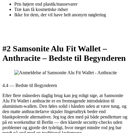
Pris højere end plastik/massevarer
Træ kan få kosmetiske ridser
Ikke for dem, der vil have helt anonym nøglering
#2 Samsonite Alu Fit Wallet –
Anthracite –
Bedste til Begynderen
4.4 — Bedste til Begynderen
Efter flere måneders daglig brug kan jeg roligt sige, at Samsonite
Alu Fit Wallet i anthracite er en fremragende introduktion til
aluminium-wallets. Den føles solid i hånden uden at være tung, og
den matte anthracitefarve skjuler fingeraftryk bedre end
blankpolerede alternativer. Jeg tog den med på både pendlerture og
på en weekendtur til Berlin — den klarede security-checks uden
problemer og gjorde det tydeligt, hvor meget mindre rod jeg bar
rundt på end med en traditionel læderpung.