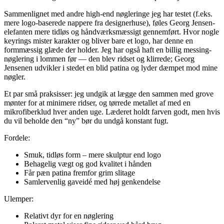
Sammenlignet med andre high-end nøgleringe jeg har testet (f.eks.
mere logo-baserede nappere fra designerhuse), føles Georg Jensen-
elefanten mere tidløs og håndværksmæssigt gennemført. Hvor nogle
keyrings mister karakter og bliver bare et logo, har denne en
formmæssig glæde der holder. Jeg har også haft en billig messing-
nøglering i lommen før — den blev ridset og klirrede; Georg
Jensenen udvikler i stedet en blid patina og lyder dæmpet mod mine
nøgler.
Et par små praksisser: jeg undgik at lægge den sammen med grove
mønter for at minimere ridser, og tørrede metallet af med en
mikrofiberklud hver anden uge. Læderet holdt farven godt, men hvis
du vil beholde den “ny” bør du undgå konstant fugt.
Fordele:
Smuk, tidløs form – mere skulptur end logo
Behagelig vægt og god kvalitet i hånden
Får pæn patina fremfor grim slitage
Samlervenlig gaveidé med høj genkendelse
Ulemper:
Relativt dyr for en nøglering