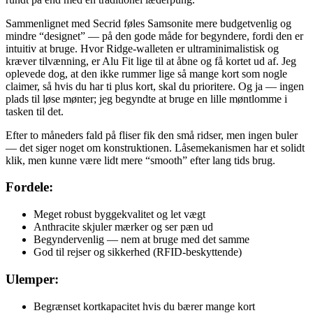
Sammenlignet med Secrid føles Samsonite mere budgetvenlig og
mindre “designet” — på den gode måde for begyndere, fordi den er
intuitiv at bruge. Hvor Ridge-walleten er ultraminimalistisk og
kræver tilvænning, er Alu Fit lige til at åbne og få kortet ud af. Jeg
oplevede dog, at den ikke rummer lige så mange kort som nogle
claim­er, så hvis du har ti plus kort, skal du prioritere. Og ja — ingen
plads til løse mønter; jeg begyndte at bruge en lille møntlomme i
tasken til det.
Efter to måneders fald på fliser fik den små ridser, men ingen buler
— det siger noget om konstruktionen. Låsemekanismen har et solidt
klik, men kunne være lidt mere “smooth” efter lang tids brug.
Fordele:
Meget robust byggekvalitet og let vægt
Anthracite skjuler mærker og ser pæn ud
Begyndervenlig — nem at bruge med det samme
God til rejser og sikkerhed (RFID-beskyttende)
Ulemper:
Begrænset kortkapacitet hvis du bærer mange kort