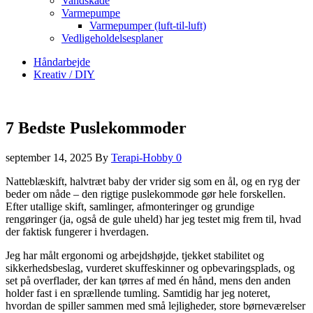
Vandskade
Varmepumpe
Varmepumper (luft-til-luft)
Vedligeholdelsesplaner
Håndarbejde
Kreativ / DIY
7 Bedste Puslekommoder
september 14, 2025
By
Terapi-Hobby
0
Natteblæskift, halvtræt baby der vrider sig som en ål, og en ryg der
beder om nåde – den rigtige puslekommode gør hele forskellen.
Efter utallige skift, samlinger, afmonteringer og grundige
rengøringer (ja, også de gule uheld) har jeg testet mig frem til, hvad
der faktisk fungerer i hverdagen.
Jeg har målt ergonomi og arbejdshøjde, tjekket stabilitet og
sikkerhedsbeslag, vurderet skuffeskinner og opbevaringsplads, og
set på overflader, der kan tørres af med én hånd, mens den anden
holder fast i en sprællende tumling. Samtidig har jeg noteret,
hvordan de spiller sammen med små lejligheder, store børneværelser