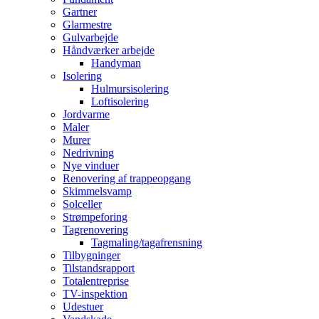
Gartner
Glarmestre
Gulvarbejde
Håndværker arbejde
Handyman
Isolering
Hulmursisolering
Loftisolering
Jordvarme
Maler
Murer
Nedrivning
Nye vinduer
Renovering af trappeopgang
Skimmelsvamp
Solceller
Strømpeforing
Tagrenovering
Tagmaling/tagafrensning
Tilbygninger
Tilstandsrapport
Totalentreprise
TV-inspektion
Udestuer