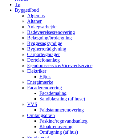
Tøj
Byggetilbud
Algerens
Altaner
Anlægsarbejde
Badeværelsesrenovering
Belægning/brolægning
Byggesagkyndige
Bygherrerådgivning
Carporte/garager
Dørtelefonanlæg
Ejendomsservice/Viceværtservice
Elektriker
Eltjek
Energimærke
Facaderenovering
Facademaling
Sandblæsning (af huse)
VVS
Faldstammerenovering
Omfangsdræn
Faskine/regnvandsanlæg
Kloakrenovering
Omfugning (af hus)
Fundament