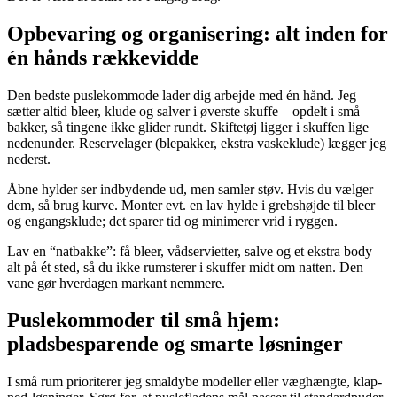
Opbevaring og organisering: alt inden for
én hånds rækkevidde
Den bedste puslekommode lader dig arbejde med én hånd. Jeg
sætter altid bleer, klude og salver i øverste skuffe – opdelt i små
bakker, så tingene ikke glider rundt. Skiftetøj ligger i skuffen lige
nedenunder. Reservelager (blepakker, ekstra vaskeklude) lægger jeg
nederst.
Åbne hylder ser indbydende ud, men samler støv. Hvis du vælger
dem, så brug kurve. Monter evt. en lav hylde i grebshøjde til bleer
og engangsklude; det sparer tid og minimerer vrid i ryggen.
Lav en “natbakke”: få bleer, vådservietter, salve og et ekstra body –
alt på ét sted, så du ikke rumsterer i skuffer midt om natten. Den
vane gør hverdagen markant nemmere.
Puslekommoder til små hjem:
pladsbesparende og smarte løsninger
I små rum prioriterer jeg smaldybe modeller eller væghængte, klap-