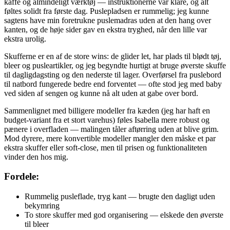
kaffe og almindeligt værktøj — instruktionerne var klare, og alt
føltes solidt fra første dag. Puslepladsen er rummelig; jeg kunne
sagtens have min foretrukne puslemadras uden at den hang over
kanten, og de høje sider gav en ekstra tryghed, når den lille var
ekstra urolig.
Skufferne er en af de store wins: de glider let, har plads til blødt tøj,
bleer og pusleartikler, og jeg begyndte hurtigt at bruge øverste skuffe
til dagligdagsting og den nederste til lager. Overførsel fra puslebord
til natbord fungerede bedre end forventet — ofte stod jeg med baby
ved siden af sengen og kunne nå alt uden at gabe over bord.
Sammenlignet med billigere modeller fra kæden (jeg har haft en
budget-variant fra et stort varehus) føles Isabella mere robust og
pænere i overfladen — malingen tåler aftørring uden at blive grim.
Mod dyrere, mere konvertible modeller mangler den måske et par
ekstra skuffer eller soft-close, men til prisen og funktionaliteten
vinder den hos mig.
Fordele:
Rummelig pusleflade, tryg kant — brugte den dagligt uden
bekymring
To store skuffer med god organisering — elskede den øverste
til bleer