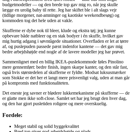
budgetmodeller — og den brede top gav mig ro, når jeg skulle
lægge en urolig baby til rette. Jeg har skiftet ble i alt slags vejr
(tidlige morgener, nat-amninger og kaotiske weekendbesøg) og
kommoden tog det hele uden at vakle.
Skufferne er dybe nok til bleer, klude og ekstra tøj; jeg kunne
opbevare både natbleer og en stak bodyer i én skuffe, hvilket gav
mig hurtig adgang i søvntågede situationer. Overfladen er let at tørre
af, og puslepuden passede pænt indenfor kantene — det gav mig
bedre arbejdshøjde end nogle af de lavere modeller jeg har prøvet.
Sammenlignet med en billig IKEA-puslekommode føles Pinolino
mere gennemført: bedre finish, ingen skarpe kanter, og den står fast,
også hvis størstedelen af skufferne er fyldte. Modsat luksusmærker
som Stokke er det her et langt mere prisvenligt valg, uden at man går
på kompromis med funktionaliteten.
Det eneste jeg savner er blødere lukkemekanisme på skufferne — de
er glatte men ikke soft-close. Samlet set har jeg brugt den hver dag,
og den har gjort pusletiden roligere og mere overskuelig.
Fordele:
Meget stabil og solid byggekvalitet
Bred top giver god arbejdshøjde og plads