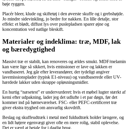
bøje ryggen.
Placér bleer, klude og skiftetøj i den øverste skuffe og i grebshøjde.
Jo mindre sidevinkling, jo bedre for nakken. En lille detalje, stor
effekt: et blødt, diffust lys over puslepladsen sparer øjne og
koncentration ved natlige bleskift.
Materialer og indeklima: træ, MDF, lak
og bæredygtighed
Massivt træ er stabilt, kan renoveres og ældes smukt. MDF/melamin
kan være lige så sikkert, hvis emissioner er lave og lakken er
vandbaseret. Jeg går efter leverandører, der tydeligt angiver
lavemissionsplader (typisk E1-niveau) og vandbaserede eller UV-
hærdede lakker uden skrappe opløsningsmidler.
En hurtig “næsetest” er undervurderet: hvis et møbel lugter stærkt af
kemi efter udpakning, lader jeg det udlufte i et par døgn, før det
kommer ind på børneværelset. FSC- eller PEFC-certificeret træ
giver ekstra tryghed om ansvarlig skovdrift.
Beslag og skuffeudtræk i metal med fuldudtræk holder længere, og
en lidt højere egenvægt giver ofte en mere rolig, stabil oplevelse.
Det er værd at betale for i daglig brug.