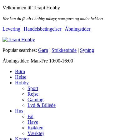
Skip
Velkommen til Terapi Hobby
to
the
Her kan du få alt i hobby udstyr, som garn og andet lækkert
content
Levering
|
Handelsbetingelser
|
Åbningstider
Terapi Hobby
Popular searches:
Garn
|
Strikkepinde
|
Syning
Åbningstider: Man-Fre 10:00-16:00
Børn
Helse
Hobby
Sport
Rejse
Gaming
Lyd & Billede
Hus
Bil
Have
Køkken
Værktøj
Kontor