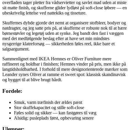
overfladen tager pletter fra vådservietter og savlet mad uden at miste
sit matte finish, og skufferne glider lydløst på soft-close løbere — en
ubeskrivelig lettelse ved nattekiks og tisseture.
Skuffernes dybde gjorde det nemt at organisere stofbleer, bodyer og
natdragter, og jeg satte pris på, at skufferne er robuste nok til at bære
børnestøvler og legetøj uden at synke. Jeg bandt den fast i væggen
med det medfølgende beslag efter at have set min mindstes
nysgerrige klatreforsøg — sikkerheden føles reel, ikke bare et
salgsargument.
Sammenlignet med IKEA Hemnes er Oliver Furniture mere
raffineret og holdbar i finishen; Hemnes vinder på pris, men ikke på
langtidsholdbarhed. I forhold til mere designorienterede mærker som
Leander synes Oliver at ramme et sweet spot: klassisk skandinavisk
og bygget til at blive brugt hårdt.
Fordele:
Smuk, varm træfinish der ældes pænt
Stor skuffekapacitet og stille soft-close
Føles solid og sikker — kan fastgøres til væg
Alsidig: pusleplads først, opbevaring senere
Ulemper: