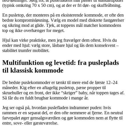
ned-løsninger. Sørg for, at puslefladens mål passer til standardpuder
(typisk omkring 70 x 50 cm), og at der er fri dør- og skuffeåbning.
En pusletop, der monteres på en eksisterende kommode, er ofte den
bedste kompromisløsning. Vælg en model med diskrete fastgørelser
og sikring mod at glide. Tjek, at toppens mål matcher kommodens
top og ikke overhænger for meget.
Hjul kan virke praktiske, men jeg fravælger dem oftest. Hvis du
ender med hjul: vælg store, låsbare hjul og lås dem konsekvent –
stabilitet trumfer mobilitet.
Multifunktion og levetid: fra pusleplads
til klassisk kommode
De bedste puslekommoder er tænkt til mere end de første 12–24
måneder. Kig efter en aftagelig pusletop, pæne propper til
skruehuller og en front, der ikke “skriger” baby, når toppen tages af.
Så får du en fuldt brugbar kommode i mange år.
Jeg ser også på, hvordan puslefladen indrammer puden: hvis
rammen er en separat del, er den ofte nemmere at fjerne. En neutral
farvepalet øger gensalgsværdien og gør kommoden nem at flytte til
entre, sove- eller gæsteværelse.