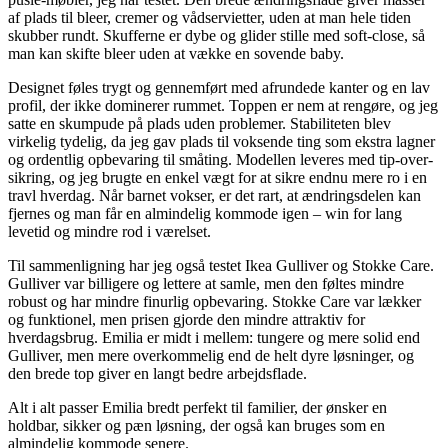
af plads til bleer, cremer og vådservietter, uden at man hele tiden
skubber rundt. Skufferne er dybe og glider stille med soft-close, så
man kan skifte bleer uden at vække en sovende baby.
Designet føles trygt og gennemført med afrundede kanter og en lav
profil, der ikke dominerer rummet. Toppen er nem at rengøre, og jeg
satte en skumpude på plads uden problemer. Stabiliteten blev
virkelig tydelig, da jeg gav plads til voksende ting som ekstra lagner
og ordentlig opbevaring til småting. Modellen leveres med tip-over-
sikring, og jeg brugte en enkel vægt for at sikre endnu mere ro i en
travl hverdag. Når barnet vokser, er det rart, at ændringsdelen kan
fjernes og man får en almindelig kommode igen – win for lang
levetid og mindre rod i værelset.
Til sammenligning har jeg også testet Ikea Gulliver og Stokke Care.
Gulliver var billigere og lettere at samle, men den føltes mindre
robust og har mindre finurlig opbevaring. Stokke Care var lækker
og funktionel, men prisen gjorde den mindre attraktiv for
hverdagsbrug. Emilia er midt i mellem: tungere og mere solid end
Gulliver, men mere overkommelig end de helt dyre løsninger, og
den brede top giver en langt bedre arbejdsflade.
Alt i alt passer Emilia bredt perfekt til familier, der ønsker en
holdbar, sikker og pæn løsning, der også kan bruges som en
almindelig kommode senere.