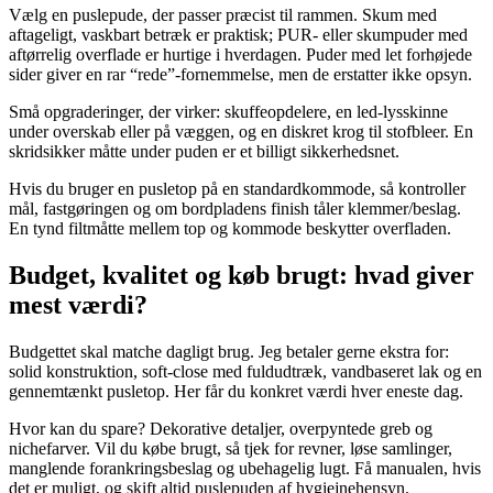
Vælg en puslepude, der passer præcist til rammen. Skum med
aftageligt, vaskbart betræk er praktisk; PUR- eller skumpuder med
aftørrelig overflade er hurtige i hverdagen. Puder med let forhøjede
sider giver en rar “rede”-fornemmelse, men de erstatter ikke opsyn.
Små opgraderinger, der virker: skuffeopdelere, en led-lysskinne
under overskab eller på væggen, og en diskret krog til stofbleer. En
skridsikker måtte under puden er et billigt sikkerhedsnet.
Hvis du bruger en pusletop på en standardkommode, så kontroller
mål, fastgøringen og om bordpladens finish tåler klemmer/beslag.
En tynd filtmåtte mellem top og kommode beskytter overfladen.
Budget, kvalitet og køb brugt: hvad giver
mest værdi?
Budgettet skal matche dagligt brug. Jeg betaler gerne ekstra for:
solid konstruktion, soft-close med fuldudtræk, vandbaseret lak og en
gennemtænkt pusletop. Her får du konkret værdi hver eneste dag.
Hvor kan du spare? Dekorative detaljer, overpyntede greb og
nichefarver. Vil du købe brugt, så tjek for revner, løse samlinger,
manglende forankringsbeslag og ubehagelig lugt. Få manualen, hvis
det er muligt, og skift altid puslepuden af hygiejnehensyn.