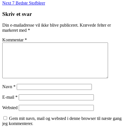
Post
Next
Next
7 Bedste Stofbleer
Post
Skriv et svar
Din e-mailadresse vil ikke blive publiceret.
Krævede felter er
markeret med
*
Kommentar
*
Navn
*
E-mail
*
Websted
Gem mit navn, mail og websted i denne browser til næste gang
jeg kommenterer.