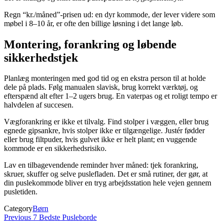
Regn “kr./måned”-prisen ud: en dyr kommode, der lever videre som
møbel i 8–10 år, er ofte den billige løsning i det lange løb.
Montering, forankring og løbende
sikkerhedstjek
Planlæg monteringen med god tid og en ekstra person til at holde
dele på plads. Følg manualen slavisk, brug korrekt værktøj, og
efterspænd alt efter 1–2 ugers brug. En vaterpas og et roligt tempo er
halvdelen af succesen.
Vægforankring er ikke et tilvalg. Find stolper i væggen, eller brug
egnede gipsankre, hvis stolper ikke er tilgængelige. Justér fødder
eller brug filtpuder, hvis gulvet ikke er helt plant; en vuggende
kommode er en sikkerhedsrisiko.
Lav en tilbagevendende reminder hver måned: tjek forankring,
skruer, skuffer og selve puslefladen. Det er små rutiner, der gør, at
din puslekommode bliver en tryg arbejdsstation hele vejen gennem
pusletiden.
Category
Børn
Indlægsnavigation
Previous
Previous
7 Bedste Pusleborde