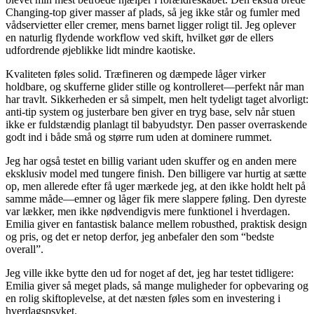
Changing-top giver masser af plads, så jeg ikke står og fumler med
vådservietter eller cremer, mens barnet ligger roligt til. Jeg oplever
en naturlig flydende workflow ved skift, hvilket gør de ellers
udfordrende øjeblikke lidt mindre kaotiske.
Kvaliteten føles solid. Træfineren og dæmpede låger virker
holdbare, og skufferne glider stille og kontrolleret—perfekt når man
har travlt. Sikkerheden er så simpelt, men helt tydeligt taget alvorligt:
anti-tip system og justerbare ben giver en tryg base, selv når stuen
ikke er fuldstændig planlagt til babyudstyr. Den passer overraskende
godt ind i både små og større rum uden at dominere rummet.
Jeg har også testet en billig variant uden skuffer og en anden mere
eksklusiv model med tungere finish. Den billigere var hurtig at sætte
op, men allerede efter få uger mærkede jeg, at den ikke holdt helt på
samme måde—emner og låger fik mere slappere føling. Den dyreste
var lækker, men ikke nødvendigvis mere funktionel i hverdagen.
Emilia giver en fantastisk balance mellem robusthed, praktisk design
og pris, og det er netop derfor, jeg anbefaler den som “bedste
overall”.
Jeg ville ikke bytte den ud for noget af det, jeg har testet tidligere:
Emilia giver så meget plads, så mange muligheder for opbevaring og
en rolig skiftoplevelse, at det næsten føles som en investering i
hverdagspsyket.