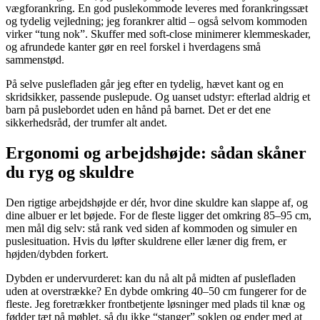
vægforankring. En god puslekommode leveres med forankringssæt
og tydelig vejledning; jeg forankrer altid – også selvom kommoden
virker “tung nok”. Skuffer med soft-close minimerer klemmeskader,
og afrundede kanter gør en reel forskel i hverdagens små
sammenstød.
På selve puslefladen går jeg efter en tydelig, hævet kant og en
skridsikker, passende puslepude. Og uanset udstyr: efterlad aldrig et
barn på puslebordet uden en hånd på barnet. Det er det ene
sikkerhedsråd, der trumfer alt andet.
Ergonomi og arbejdshøjde: sådan skåner
du ryg og skuldre
Den rigtige arbejdshøjde er dér, hvor dine skuldre kan slappe af, og
dine albuer er let bøjede. For de fleste ligger det omkring 85–95 cm,
men mål dig selv: stå rank ved siden af kommoden og simuler en
puslesituation. Hvis du løfter skuldrene eller læner dig frem, er
højden/dybden forkert.
Dybden er undervurderet: kan du nå alt på midten af puslefladen
uden at overstrække? En dybde omkring 40–50 cm fungerer for de
fleste. Jeg foretrækker frontbetjente løsninger med plads til knæ og
fødder tæt på møblet, så du ikke “stanger” soklen og ender med at