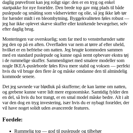
daglig prøvefront kan jeg roligt sige: den er en tryg og enkel
startpakke for nye forældre. Den brede top gav mig plads til både
puslepude og småting som vådservietter og olie, så jeg ikke løb tør
for hænder midt i en bleombytning. Byggekvaliteten føles robust —
jeg har ikke oplevet skæve skuffer eller knirkende bevægelser, selv
efter daglig brug.
Monteringen var overskuelig; som far med to venstrehænder satte
jeg den op på en aften. Overfladen var nem at tørre af efter uheld,
hvilket er en befrielse om natten. Jeg brugte kommoden sammen
med en standard puslepude og kunne også nemt opbevare ekstra tøj
i de rummelige skuffer. Sammenlignet med smalere modeller som
nogle IKEA-pusleborde føles Riva mere stabil og voksen — perfekt
hvis du vil bruge den flere år og måske omdanne den til almindelig
kommode senere.
Det jeg savnede var blødluk på skufferne; de kan larme om natten,
og grebene kunne være lidt mere ergonomiske. Samtidig fylder den
en del, så hvis du bor trangt, er en smal model måske bedre. Alt i alt
var den dog en tryg investering, især hvis du er nybagt forælder, der
vil have noget solidt uden avancerede features.
Fordele:
Rummelig top — god til puslepude og tilbehør