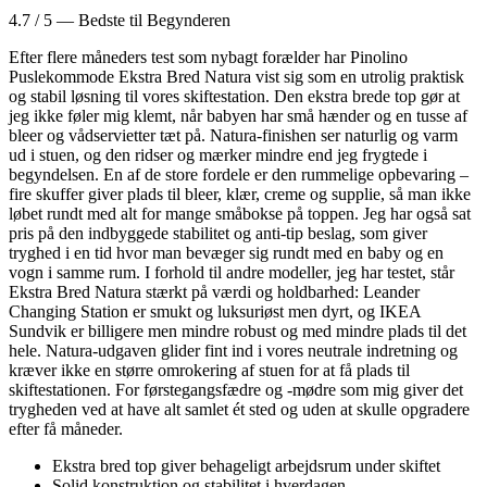
4.7 / 5 — Bedste til Begynderen
Efter flere måneders test som nybagt forælder har Pinolino
Puslekommode Ekstra Bred Natura vist sig som en utrolig praktisk
og stabil løsning til vores skiftestation. Den ekstra brede top gør at
jeg ikke føler mig klemt, når babyen har små hænder og en tusse af
bleer og vådservietter tæt på. Natura-finishen ser naturlig og varm
ud i stuen, og den ridser og mærker mindre end jeg frygtede i
begyndelsen. En af de store fordele er den rummelige opbevaring –
fire skuffer giver plads til bleer, klær, creme og supplie, så man ikke
løbet rundt med alt for mange småbokse på toppen. Jeg har også sat
pris på den indbyggede stabilitet og anti-tip beslag, som giver
tryghed i en tid hvor man bevæger sig rundt med en baby og en
vogn i samme rum. I forhold til andre modeller, jeg har testet, står
Ekstra Bred Natura stærkt på værdi og holdbarhed: Leander
Changing Station er smukt og luksuriøst men dyrt, og IKEA
Sundvik er billigere men mindre robust og med mindre plads til det
hele. Natura-udgaven glider fint ind i vores neutrale indretning og
kræver ikke en større omrokering af stuen for at få plads til
skiftestationen. For førstegangsfædre og -mødre som mig giver det
trygheden ved at have alt samlet ét sted og uden at skulle opgradere
efter få måneder.
Ekstra bred top giver behageligt arbejdsrum under skiftet
Solid konstruktion og stabilitet i hverdagen