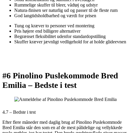
Rummelige skuffer til bleer, vådtøj og udstyr
Natura-finisen ser naturlig ud og passer til de fleste rum
God langtidsholdbarhed og værdi for prisen
Tung og kræver to personer ved montering
Pris højere end billigere alternativer
Begrænset fleksibilitet udenfor standardopstilling
Skuffer kræver jævnligt vedligehold for at holde glideevnen
#6 Pinolino Puslekommode Bred
Emilia –
Bedste i test
4.7 – Bedste i test
Efter flere måneder med daglig brug af Pinolino Puslekommode
Bred Emilia står den som en af de mest pålidelige og vellykkede
pusle-møbler, jeg har testet. Den brede ændringsflade giver masser