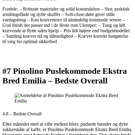
Fordele: – Robuste materialer og solid konstruktion – Stor, praktisk
ændringsflade og dybe skuffer – Soft-close-døre giver stille
vardagsbrug – Kan konverteres til almindelig kommode senere –
God finish der passer ind i de fleste rum Ulemper: – Tung og lidt
krævende at flytte uden hjælp – Pris lidt højere end budgetmodeller
– Samling kræver tid og tålmodighed – Kræver korrekt fastgørelse
til væg for optimal sikkerhed
#7 Pinolino Puslekommode Ekstra
Bred Emilia –
Bedste Overall
4.8 – Bedste Overall
Efter måneder med at vifte mellem bleer, pudsede hænder og dybe
sukkerskåle af kaffe, er Pinolino Puslekommode Ekstra Bred Emilia
blevet min mest betroede hjælper i forældreskabet. Den ekstra brede