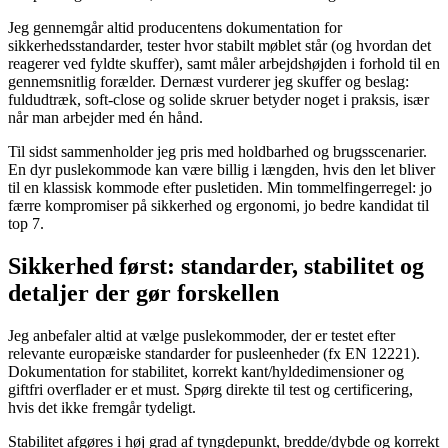
Jeg gennemgår altid producentens dokumentation for
sikkerhedsstandarder, tester hvor stabilt møblet står (og hvordan det
reagerer ved fyldte skuffer), samt måler arbejdshøjden i forhold til en
gennemsnitlig forælder. Dernæst vurderer jeg skuffer og beslag:
fuldudtræk, soft-close og solide skruer betyder noget i praksis, især
når man arbejder med én hånd.
Til sidst sammenholder jeg pris med holdbarhed og brugsscenarier.
En dyr puslekommode kan være billig i længden, hvis den let bliver
til en klassisk kommode efter pusletiden. Min tommelfingerregel: jo
færre kompromiser på sikkerhed og ergonomi, jo bedre kandidat til
top 7.
Sikkerhed først: standarder, stabilitet og
detaljer der gør forskellen
Jeg anbefaler altid at vælge puslekommoder, der er testet efter
relevante europæiske standarder for pusleenheder (fx EN 12221).
Dokumentation for stabilitet, korrekt kant/hyldedimensioner og
giftfri overflader er et must. Spørg direkte til test og certificering,
hvis det ikke fremgår tydeligt.
Stabilitet afgøres i høj grad af tyngdepunkt, bredde/dybde og korrekt