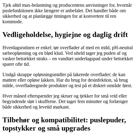
Tjek altid max-belastning og producentens anvisninger for, hvornår
puslefunktionen ikke længere er anbefalet. Det handler både om
sikkerhed og at planlægge timingen for at konvertere til ren
kommode.
Vedligeholdelse, hygiejne og daglig drift
Hverdagsrutinen er enkel: tør overflader af med en mild, pH-neutral
sæbeopløsning og en blød klud. Ved uheld tager jeg puden af og
vasker betrækket straks – en vandtæt underlagspad under betrækket
sparer ofte tid.
Undgå skrappe opløsningsmidler på lakerede overflader; de kan
mattere eller opløse lakken. Har du brug for desinfektion, så brug
milde, overfladeegnede produkter og test på et diskret område først.
Hver måned efterspænder jeg skruer og tjekker for små vrid eller
begyndende slør i skufferne. Det tager fem minutter og forlænger
både sikkerhed og levetid markant.
Tilbehør og kompatibilitet: puslepuder,
topstykker og små upgrades