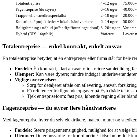
Totalentreprise
4–12 uger
75.000–5
Fagentreprise (du styrer)
6–16 uger
40.000–
Trappe- eller snedkerspecialist
2–10 uger
20.000–
Konsulent / projektleder + lokale håndværkere
6–14 uger
50.000–
Boligforening / udbud (offentligt/foreningsudbud)
8–20+ uger
Varierer
Hybrid (DIY + fagfolk)
Varierer
Lavere m
Totalentreprise — enkel kontrakt, enkelt ansvar
En totalentreprise betyder, at én entreprenør eller firma står for hele
Fordele:
Én kontrakt, klart ansvar, ofte kortere samlet tid og f
Ulemper:
Kan være dyrere; mindre indsigt i underleverandørers p
Vigtige overvejelser:
Sørg for detaljeret aftale om aflevering, ansvar, forsikring
Få referencer fra lignende opgaver på Fyn (både teknisk 
Tjek entrepriseform: fast pris, løbende regning eller bland
Fagentreprise — du styrer flere håndværkere
Med fagentreprise hyrer du selv elektrikere, malere, murer og snedker
Fordele:
Større prisgennemsigtighed, mulighed for at vælge bil
Ulemper:
Du er ansvarlig for koordinering, tidsplan og fejl; k