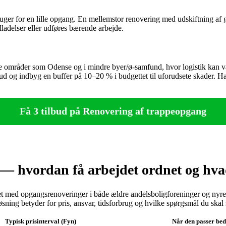
 uger for en lille opgang. En mellemstor renovering med udskiftning af
lladelser eller udføres bærende arbejde.
ge områder som Odense og i mindre byer/ø-samfund, hvor logistik kan 
lbud og indbyg en buffer på 10–20 % i budgettet til uforudsete skader. Ha
Få 3 tilbud på Renovering af trappeopgang
— hvordan få arbejdet ordnet og hvad
t med opgangsrenoveringer i både ældre andelsboligforeninger og nyren
sning betyder for pris, ansvar, tidsforbrug og hvilke spørgsmål du skal st
Typisk prisinterval (Fyn)
Når den passer bed