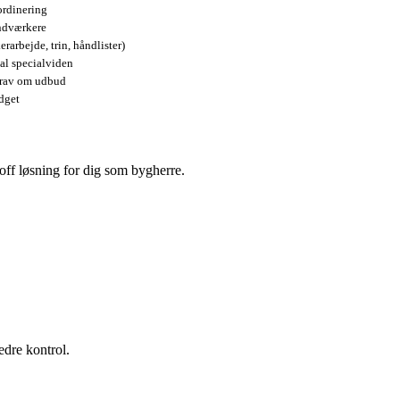
ordinering
åndværkere
rarbejde, trin, håndlister)
al specialviden
 krav om udbud
dget
-off løsning for dig som bygherre.
edre kontrol.