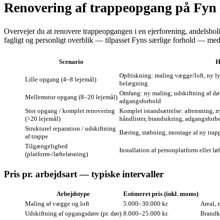
Renovering af trappeopgang på Fyn —
Overvejer du at renovere trappeopgangen i en ejerforening, andelsboli
fagligt og personligt overblik — tilpasset Fyns særlige forhold — med 
Scenario
H
Opfriskning: maling vægge/loft, ny lys
Lille opgang (4–8 lejemål)
belægning
Omfang: ny maling, udskiftning af døre
Mellemstor opgang (8–20 lejemål)
adgangsforhold
Stor opgang / komplet renovering
Komplet istandsættelse: afrensning, n
(>20 lejemål)
håndlister, brandsikring, adgangsforb
Strukturel reparation / udskiftning
Bæring, støbning, montage af ny trap
af trappe
Tilgængelighed
Installation af personplatform eller l
(platform-/løfteløsning)
Pris pr. arbejdsart — typiske intervaller
Arbejdstype
Estimeret pris (inkl. moms)
Maling af vægge og loft
5.000–30.000 kr.
Areal, 
Udskiftning af opgangsdøre (pr. dør)
8.000–25.000 kr.
Brandkr