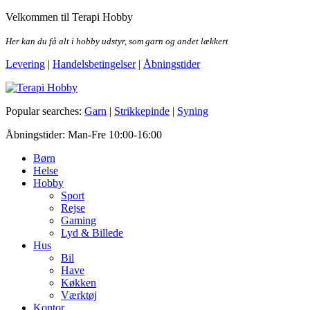
Skip
Velkommen til Terapi Hobby
to
the
Her kan du få alt i hobby udstyr, som garn og andet lækkert
content
Levering
|
Handelsbetingelser
|
Åbningstider
Terapi Hobby
Popular searches:
Garn
|
Strikkepinde
|
Syning
Åbningstider: Man-Fre 10:00-16:00
Børn
Helse
Hobby
Sport
Rejse
Gaming
Lyd & Billede
Hus
Bil
Have
Køkken
Værktøj
Kontor