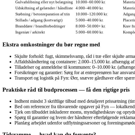
Gulvafslibning eller nyt belægning
10.000–60.000 kr.
Materia
Udskiftning af gelænder / håndliste
4.000–40.000 kr.
Materia
Støbning / betonreparation af trin
10.000–120.000 kr.
Adgang
Stillads / adgang (kortvarigt)
5.000–40.000 kr.
Placeri
Branddøre / brandforbedringer
8.000–50.000+ kr.
Krav fr
Ingeniør / arkitekt
5.000–60.000 kr.
Komplek
Ekstra omkostninger du bør regne med
Skjulte forhold: fugt, skimmelsvamp, råd i træ eller skjulte arm
Affaldshåndtering og containere: 2.000–15.000 kr. afhængig 
Tilladelser og anmeldelse til kommunen: 0–10.000 kr. (afhænge
Forsikringer og garantier: Sørg for at entreprenøren har ansvar
Transport og logistik på Fyn: Øer, snævre gårdhaver eller spærre
Praktiske råd til budprocessen — få den rigtige pris
Indhent mindst 3 skriftlige tilbud med detaljeret prissætning (timep
Bed om referencer fra tilsvarende opgaver på Fyn — lokalkendsk
Tjek om tilbuddet inkluderer moms, myndighedskrav og oprydni
Spørg til garantier og hvem der håndterer efterfølgende reklama
Planlæg arbejdet udenfor udflytningssæsoner og foreningsmøder 
Tidsramme — hvad kan du forvente?