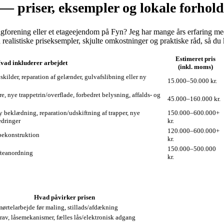
 priser, eksempler og lokale forhold
gforening eller et etageejendom på Fyn? Jeg har mange års erfaring med
realistiske priseksempler, skjulte omkostninger og praktiske råd, så du
Estimeret pris
vad inkluderer arbejdet
(inkl. moms)
kilder, reparation af gelænder, gulvafslibning eller ny
15.000–50.000 kr.
, nye trappetrin/overflade, forbedret belysning, affalds- og
45.000–160.000 kr.
y beklædning, reparation/udskiftning af trapper, nye
150.000–600.000+
edringer
kr.
120.000–600.000+
pekonstruktion
kr.
150.000–500.000
øfteanordning
kr.
Hvad påvirker prisen
mørtelarbejde før maling, stillads/afdækning
av, låsemekanismer, fælles lås/elektronisk adgang