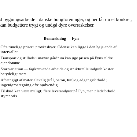
 bygningsarbejde i danske boligforeninger, og her får du et konkret,
 kan budgettere trygt og undgå dyre overraskelser.
Bemærkning — Fyn
Ofte rimelige priser i provinsbyer; Odense kan ligge i den høje ende af
intervallet.
Transport og stillads i snævre gårdrum kan øge prisen på Fyns ældre
ejendomme.
Stor variation — fagkrævende arbejde og strukturelle indgreb koster
betydeligt mere.
Afhængigt af materialevalg (stål, beton, træ) og adgangsforhold;
ingeniørberegning ofte nødvendig.
Tilskud kan være muligt; flere leverandører på Fyn, men pladsforhold
styrer pris.