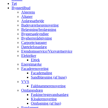
Tøj
Byggetilbud
Algerens
Altaner
Anlægsarbejde
Badeværelsesrenovering
Belægning/brolægning
Byggesagkyndige
Bygherrerådgivning
Carporte/garager
Dørtelefonanlæg
Ejendomsservice/Viceværtservice
Elektriker
Eltjek
Energimærke
Facaderenovering
Facademaling
Sandblæsning (af huse)
VVS
Faldstammerenovering
Omfangsdræn
Faskine/regnvandsanlæg
Kloakrenovering
Omfugning (af hus)
Fundament