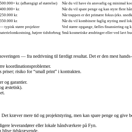
00.000+ kr. (afhængigt af størrelse)
Når du vil have én ansvarlig og minimal ko
400.000+ kr.
Når du vil spare penge og kan styre flere h
250.000 kr.
Når trappen er det primære fokus (eks. snedke
350.000 kr.
Når du vil kombinere faglig styring med lok
 — typisk større projekter
Ved større opgange, fælles finansiering og
aterielomkostning, højere tidsforbrug
Små kosmetiske ændringer eller ved lavt bu
 renoveringen — fra nedrivning til færdigt resultat. Det er den mest hands
ærre koordinationsproblemer.
riser; risiko for “small print” i kontrakten.
er og garantier.
og æstetisk).
et.
. Det kræver mere tid og projektstyring, men kan spare penge og give b
ligere leverandører eller lokale håndværkere på Fyn.
an blive tidskrævende.