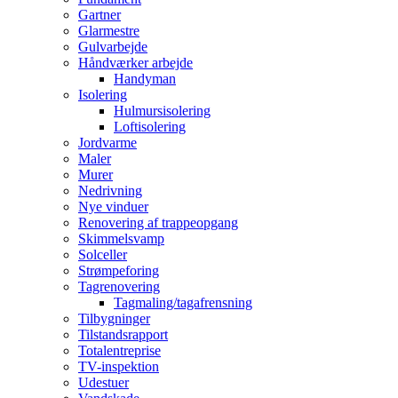
Gartner
Glarmestre
Gulvarbejde
Håndværker arbejde
Handyman
Isolering
Hulmursisolering
Loftisolering
Jordvarme
Maler
Murer
Nedrivning
Nye vinduer
Renovering af trappeopgang
Skimmelsvamp
Solceller
Strømpeforing
Tagrenovering
Tagmaling/tagafrensning
Tilbygninger
Tilstandsrapport
Totalentreprise
TV-inspektion
Udestuer