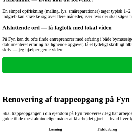
En simpel opfriskning (maling, lys, småreparationer) tager typisk 1–2
indgreb kan strække sig over flere måneder, især hvis der skal søges ti
Afsluttende ord — få fagfolk med lokal viden
På Fyn kan du ofte finde entreprenører med erfaring i både bymæssi
dokumenteret erfaring fra lignende opgaver, få et tydeligt skriftligt ti
skriv — jeg hjælper gerne videre.
Renovering af trappeopgang på Fyn 
Skal trappeopgangen i din ejendom på Fyn renoveres? Jeg har arbejde
guide til de mest almindelige måder at få arbejdet gjort — hvad hver lø
Løsning
Tidsforbrug