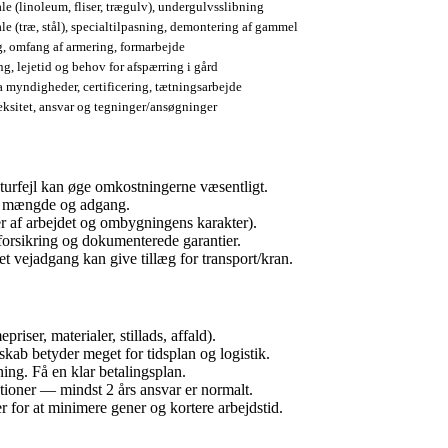
le (linoleum, fliser, trægulv), undergulvsslibning
le (træ, stål), specialtilpasning, demontering af gammel
, omfang af armering, formarbejde
ng, lejetid og behov for afspærring i gård
a myndigheder, certificering, tætningsarbejde
sitet, ansvar og tegninger/ansøgninger
aturfejl kan øge omkostningerne væsentligt.
af mængde og adgang.
r af arbejdet og ombygningens karakter).
sforsikring og dokumenterede garantier.
t vejadgang kan give tillæg for transport/kran.
riser, materialer, stillads, affald).
ab betyder meget for tidsplan og logistik.
ng. Få en klar betalingsplan.
tioner — mindst 2 års ansvar er normalt.
for at minimere gener og kortere arbejdstid.