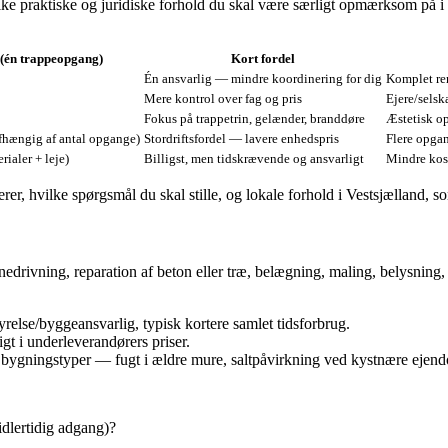
vilke praktiske og juridiske forhold du skal være særligt opmærksom på
 (én trappeopgang)
Kort fordel
Én ansvarlig — mindre koordinering for dig
Komplet re
Mere kontrol over fag og pris
Ejere/selsk
Fokus på trappetrin, gelænder, branddøre
Æstetisk op
fhængig af antal opgange)
Stordriftsfordel — lavere enhedspris
Flere opga
rialer + leje)
Billigst, men tidskrævende og ansvarligt
Mindre kos
r, hvilke spørgsmål du skal stille, og lokale forhold i Vestsjælland, som
 nedrivning, reparation af beton eller træ, belægning, maling, belysning,
yrelse/byggeansvarlig, typisk kortere samlet tidsforbrug.
t i underleverandørers priser.
 bygningstyper — fugt i ældre mure, saltpåvirkning ved kystnære ejend
midlertidig adgang)?