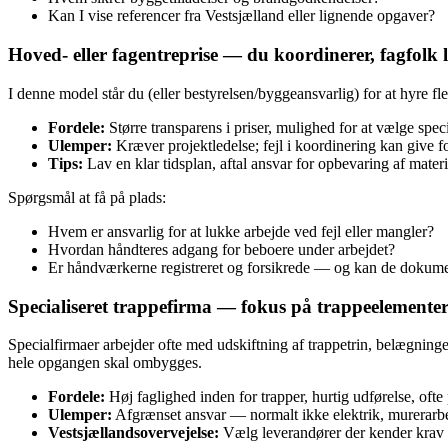
Kan I vise referencer fra Vestsjælland eller lignende opgaver?
Hoved‑ eller fagentreprise — du koordinerer, fagfolk 
I denne model står du (eller bestyrelsen/byggeansvarlig) for at hyre fle
Fordele:
Større transparens i priser, mulighed for at vælge specia
Ulemper:
Kræver projektledelse; fejl i koordinering kan give fo
Tips:
Lav en klar tidsplan, aftal ansvar for opbevaring af mater
Spørgsmål at få på plads:
Hvem er ansvarlig for at lukke arbejde ved fejl eller mangler?
Hvordan håndteres adgang for beboere under arbejdet?
Er håndværkerne registreret og forsikrede — og kan de dokume
Specialiseret trappefirma — fokus på trappeelemente
Specialfirmaer arbejder ofte med udskiftning af trappetrin, belægninge
hele opgangen skal ombygges.
Fordele:
Høj faglighed inden for trapper, hurtig udførelse, ofte
Ulemper:
Afgrænset ansvar — normalt ikke elektrik, murerarbej
Vestsjællandsovervejelse:
Vælg leverandører der kender krav t