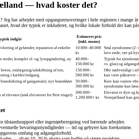
ælland — hvad koster det?
nd? Jeg har arbejdet med opgangsrenoveringer i hele regionen i mange
auet, hvad der typisk er inkluderet, og hvilke lokale forhold der kan påv
Estimeret pris
typisk indgår
(inkl. moms)
oliering af gelænder, reparation af enkelte
10.000–40.000
Små ejendomme (2–4 b
kr.
lave ende; tæt på ky
re steder, komplet el- og lysopgradering, ny
40.000–
Typisk for ejendomme
150.000 kr.
vs. glas) og adgangs
 beton, omlægning/udskiftning af trin,
150.000–
Ofte nødvendigt i æl
asning i kælder/indgang
500.000 kr.
kan være påkrævet — 
 brandsikring af gangarealer, nye branddøre
50.000–
Krav kan variere eft
300.000 kr.
ejendomme kan løsnin
300.000–
Elevator er dyrt og 
 af elevator (små elevatorer for flere etager)
1.200.000+ kr.
Vestsjælland kan gr
et
r tilstandsrapport eller ingeniørberegning ved bærende arbejder.
ventuelle bevaringsmyndigheder — tid og gebyrer kan forekomme.
opgavens omfang og adgangsforhold.
dskader — afsæt 10–20 % ekstra som buffer på større projekter.