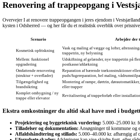
Renovering af trappeopgang i Vestsj
Overvejer I at renovere trappeopgangen i jeres ejendom i Vestsjælla
kysten i Odsherred — og her får du et realistisk overblik over prisnive
Scenario
Arbejder der 
Vask og maling af vægge og lofter, afrensning/
Kosmetisk opfriskning
trappetrin, ny belysning
Mellem: funktionel
Udskiftning af gelænder, nye trappetrin på fle
opgradering
postkasse/afdækning
Omfattende renovering
Reparation af bærende trækonstruktioner eller
(struktur + overflader)
puds/fugereparation, hel maling, vådrumstilp
Tilgængelighed og
Montering af rampe, dørtrin, dørautomatikker,
brandsikring
eller trapper
Komplet ombygning / ny
Revitalisering af trappeforløb eller installation
trappe eller elevator
Ekstra omkostninger du altid skal have med i budgett
Projektering og byggeteknisk vurdering:
5.000–25.000 kr. fo
Tilladelser og dokumentation:
Ansøgninger til kommune og e
Affaldshåndtering og stillads:
5.000–40.000 kr. afhængig af 
Uforudsete skader:
Afsløringer kan vise skjulte fugt- eller rå