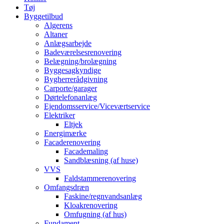
Tøj
Byggetilbud
Algerens
Altaner
Anlægsarbejde
Badeværelsesrenovering
Belægning/brolægning
Byggesagkyndige
Bygherrerådgivning
Carporte/garager
Dørtelefonanlæg
Ejendomsservice/Viceværtservice
Elektriker
Eltjek
Energimærke
Facaderenovering
Facademaling
Sandblæsning (af huse)
VVS
Faldstammerenovering
Omfangsdræn
Faskine/regnvandsanlæg
Kloakrenovering
Omfugning (af hus)
Fundament