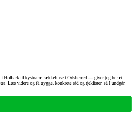
 i Holbæk til kystnære rækkehuse i Odsherred — giver jeg her et
stra. Læs videre og få trygge, konkrete råd og tjeklister, så I undgår