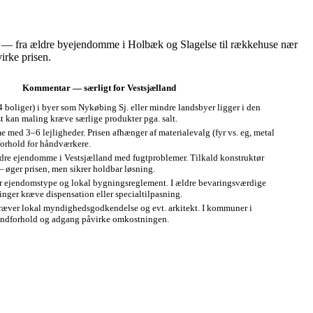
 år — fra ældre byejendomme i Holbæk og Slagelse til rækkehuse nær
irke prisen.
Kommentar — særligt for Vestsjælland
oliger) i byer som Nykøbing Sj. eller mindre landsbyer ligger i den
st kan maling kræve særlige produkter pga. salt.
 med 3–6 lejligheder. Prisen afhænger af materialevalg (fyr vs. eg, metal
forhold for håndværkere.
dre ejendomme i Vestsjælland med fugtproblemer. Tilkald konstruktør
øger prisen, men sikrer holdbar løsning.
er ejendomstype og lokal bygningsreglement. I ældre bevaringsværdige
ger kræve dispensation eller specialtilpasning.
kræver lokal myndighedsgodkendelse og evt. arkitekt. I kommuner i
undforhold og adgang påvirke omkostningen.