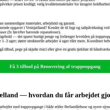
 påvirker prisen kraftigt; vælg kvalitetsmaterialer for længere holdbarhe
n sammenligne materialer, arbejdstid og garanti.
ende opgaver i Vestsjælland? Kender de til fugt og saltpåvirkning v
er (fx før/efter bærende reparationer).
ligehold — det sparer hurtigt penge og forlænger levetiden på trappeo
1–3 uger; større strukturelle arbejder 4 uger eller mere. Koordiner be
å tilbud, pege på skjulte risici eller give en gratis tjekliste til hån
Få 3 tilbud på Renovering af trappeopgang
ælland — hvordan du får arbejdet gjo
 arbejdet med trappeopgange i både ældre flerfamiliehuse og nyere ej