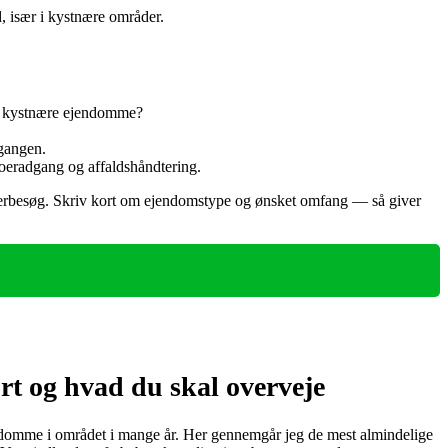
d, især i kystnære områder.
ed kystnære ejendomme?
pgangen.
boeradgang og affaldshåndtering.
dværkerbesøg. Skriv kort om ejendomstype og ønsket omfang — så giver
rt og hvad du skal overveje
endomme i området i mange år. Her gennemgår jeg de mest almindelige