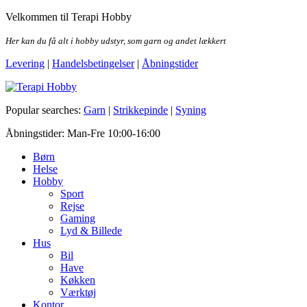
Skip
Velkommen til Terapi Hobby
to
the
Her kan du få alt i hobby udstyr, som garn og andet lækkert
content
Levering
|
Handelsbetingelser
|
Åbningstider
Terapi Hobby
Popular searches:
Garn
|
Strikkepinde
|
Syning
Åbningstider: Man-Fre 10:00-16:00
Børn
Helse
Hobby
Sport
Rejse
Gaming
Lyd & Billede
Hus
Bil
Have
Køkken
Værktøj
Kontor