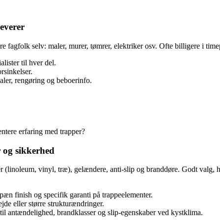
leverer
re fagfolk selv: maler, murer, tømrer, elektriker osv. Ofte billigere i ti
lister til hver del.
rsinkelser.
ialer, rengøring og beboerinfo.
ntere erfaring med trapper?
r og sikkerhed
r (linoleum, vinyl, træ), gelændere, anti‑slip og branddøre. Godt valg,
 pæn finish og specifik garanti på trappeelementer.
de eller større strukturændringer.
il antændelighed, brandklasser og slip‑egenskaber ved kystklima.