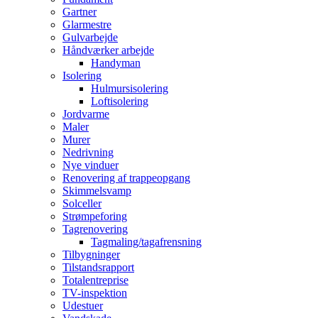
Gartner
Glarmestre
Gulvarbejde
Håndværker arbejde
Handyman
Isolering
Hulmursisolering
Loftisolering
Jordvarme
Maler
Murer
Nedrivning
Nye vinduer
Renovering af trappeopgang
Skimmelsvamp
Solceller
Strømpeforing
Tagrenovering
Tagmaling/tagafrensning
Tilbygninger
Tilstandsrapport
Totalentreprise
TV-inspektion
Udestuer