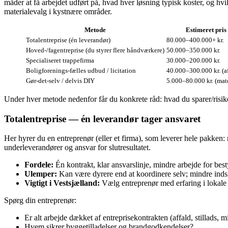
måder at få arbejdet udført på, hvad hver løsning typisk koster, og h
materialevalg i kystnære områder.
Metode
Estimeret pris
Totalentreprise (én leverandør)
80.000–400.000+ kr.
Hoved‑/fagentreprise (du styrer flere håndværkere)
50.000–350.000 kr.
Specialiseret trappefirma
30.000–200.000 kr.
Boligforenings‑fælles udbud / licitation
40.000–300.000 kr. (a
Gør‑det‑selv / delvis DIY
5.000–80.000 kr. (mate
Under hver metode nedenfor får du konkrete råd: hvad du sparer/risikere
Totalentreprise — én leverandør tager ansvaret
Her hyrer du en entreprenør (eller et firma), som leverer hele pakken:
underleverandører og ansvar for slutresultatet.
Fordele:
Én kontrakt, klar ansvarslinje, mindre arbejde for best
Ulemper:
Kan være dyrere end at koordinere selv; mindre indsig
Vigtigt i Vestsjælland:
Vælg entreprenør med erfaring i lokale
Spørg din entreprenør:
Er alt arbejde dækket af entreprisekontrakten (affald, stillads, 
Hvem sikrer byggetilladelser og brandgodkendelser?