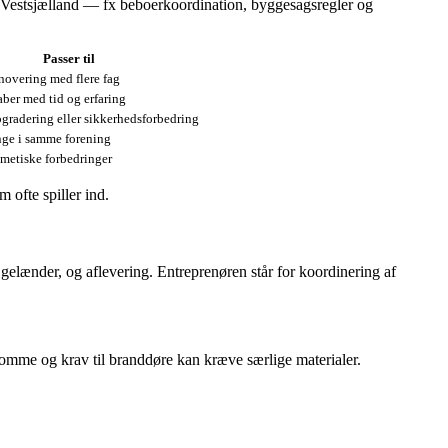
 i Vestsjælland — fx beboerkoordination, byggesagsregler og
Passer til
novering med flere fag
aber med tid og erfaring
gradering eller sikkerhedsforbedring
nge i samme forening
metiske forbedringer
 ofte spiller ind.
 gelænder, og aflevering. Entreprenøren står for koordinering af
omme og krav til branddøre kan kræve særlige materialer.