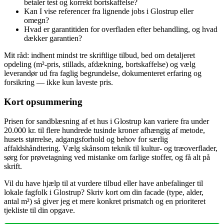
betaler test og korrekt bortskaffelse?
Kan I vise referencer fra lignende jobs i Glostrup eller
omegn?
Hvad er garantitiden for overfladen efter behandling, og hvad
dækker garantien?
Mit råd: indhent mindst tre skriftlige tilbud, bed om detaljeret
opdeling (m²‑pris, stillads, afdækning, bortskaffelse) og vælg
leverandør ud fra faglig begrundelse, dokumenteret erfaring og
forsikring — ikke kun laveste pris.
Kort opsummering
Prisen for sandblæsning af et hus i Glostrup kan variere fra under
20.000 kr. til flere hundrede tusinde kroner afhængig af metode,
husets størrelse, adgangsforhold og behov for særlig
affaldshåndtering. Vælg skånsom teknik til kultur- og træoverflader,
sørg for prøvetagning ved mistanke om farlige stoffer, og få alt på
skrift.
Vil du have hjælp til at vurdere tilbud eller have anbefalinger til
lokale fagfolk i Glostrup? Skriv kort om din facade (type, alder,
antal m²) så giver jeg et mere konkret prismatch og en prioriteret
tjekliste til din opgave.