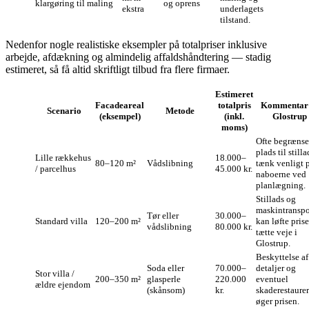
klargøring til maling
og oprens
ekstra
underlagets
tilstand.
Nedenfor nogle realistiske eksempler på totalpriser inklusive
arbejde, afdækning og almindelig affaldshåndtering — stadig
estimeret, så få altid skriftligt tilbud fra flere firmaer.
Estimeret
Facadeareal
totalpris
Kommentar
Scenario
Metode
(eksempel)
(inkl.
Glostrup
moms)
Ofte begrænse
plads til stilla
Lille rækkehus
18.000–
80–120 m²
Vådslibning
tænk venligt 
/ parcelhus
45.000 kr.
naboerne ved
planlægning.
Stillads og
maskintranspo
Tør eller
30.000–
Standard villa
120–200 m²
kan løfte prise
vådslibning
80.000 kr.
tætte veje i
Glostrup.
Beskyttelse af
Soda eller
70.000–
detaljer og
Stor villa /
200–350 m²
glasperle
220.000
eventuel
ældre ejendom
(skånsom)
kr.
skaderestaure
øger prisen.