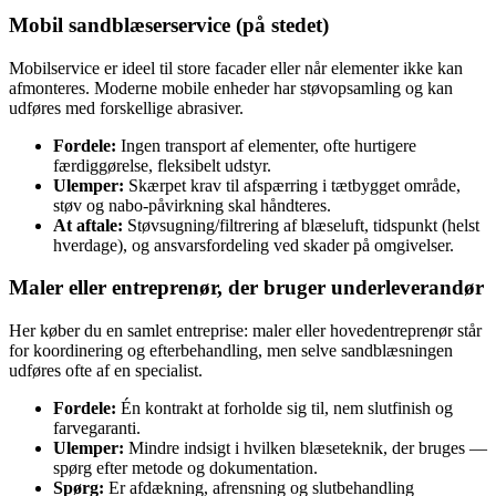
Mobil sandblæserservice (på stedet)
Mobilservice er ideel til store facader eller når elementer ikke kan
afmonteres. Moderne mobile enheder har støvopsamling og kan
udføres med forskellige abrasiver.
Fordele:
Ingen transport af elementer, ofte hurtigere
færdiggørelse, fleksibelt udstyr.
Ulemper:
Skærpet krav til afspærring i tætbygget område,
støv og nabo-påvirkning skal håndteres.
At aftale:
Støvsugning/filtrering af blæseluft, tidspunkt (helst
hverdage), og ansvarsfordeling ved skader på omgivelser.
Maler eller entreprenør, der bruger underleverandør
Her køber du en samlet entreprise: maler eller hovedentreprenør står
for koordinering og efterbehandling, men selve sandblæsningen
udføres ofte af en specialist.
Fordele:
Én kontrakt at forholde sig til, nem slutfinish og
farvegaranti.
Ulemper:
Mindre indsigt i hvilken blæseteknik, der bruges —
spørg efter metode og dokumentation.
Spørg:
Er afdækning, afrensning og slutbehandling