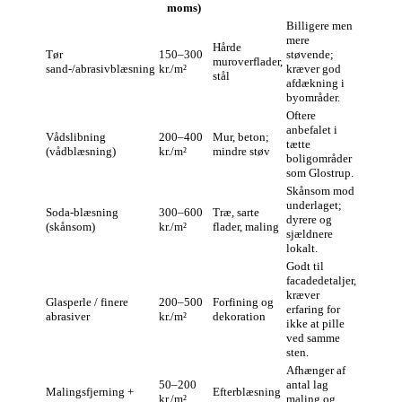
moms)
Billigere men
mere
Hårde
Tør
150–300
støvende;
muroverflader,
sand-/abrasivblæsning
kr./m²
kræver god
stål
afdækning i
byområder.
Oftere
anbefalet i
Vådslibning
200–400
Mur, beton;
tætte
(vådblæsning)
kr./m²
mindre støv
boligområder
som Glostrup.
Skånsom mod
underlaget;
Soda‑blæsning
300–600
Træ, sarte
dyrere og
(skånsom)
kr./m²
flader, maling
sjældnere
lokalt.
Godt til
facadedetaljer,
kræver
Glasperle / finere
200–500
Forfining og
erfaring for
abrasiver
kr./m²
dekoration
ikke at pille
ved samme
sten.
Afhænger af
50–200
antal lag
Malingsfjerning +
Efterblæsning
kr./m²
maling og