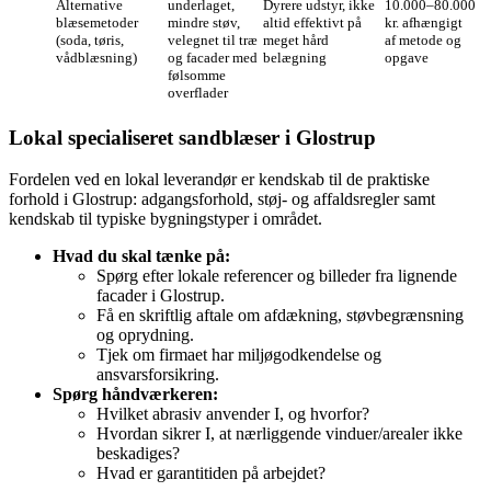
Alternative
underlaget,
Dyrere udstyr, ikke
10.000–80.000
blæsemetoder
mindre støv,
altid effektivt på
kr. afhængigt
(soda, tøris,
velegnet til træ
meget hård
af metode og
vådblæsning)
og facader med
belægning
opgave
følsomme
overflader
Lokal specialiseret sandblæser i Glostrup
Fordelen ved en lokal leverandør er kendskab til de praktiske
forhold i Glostrup: adgangsforhold, støj- og affaldsregler samt
kendskab til typiske bygningstyper i området.
Hvad du skal tænke på:
Spørg efter lokale referencer og billeder fra lignende
facader i Glostrup.
Få en skriftlig aftale om afdækning, støvbegrænsning
og oprydning.
Tjek om firmaet har miljøgodkendelse og
ansvarsforsikring.
Spørg håndværkeren:
Hvilket abrasiv anvender I, og hvorfor?
Hvordan sikrer I, at nærliggende vinduer/arealer ikke
beskadiges?
Hvad er garantitiden på arbejdet?