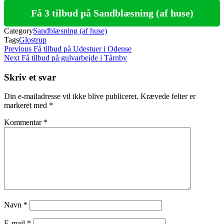
Få 3 tilbud på Sandblæsning (af huse)
Category
Sandblæsning (af huse)
Tags
Glostrup
Indlægsnavigation
Previous
Previous
Få tilbud på Udestuer i Odense
Post
Next
Next
Få tilbud på gulvarbejde i Tårnby
Post
Skriv et svar
Din e-mailadresse vil ikke blive publiceret.
Krævede felter er
markeret med
*
Kommentar
*
Navn
*
E-mail
*