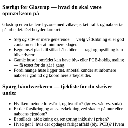
Særligt for Glostrup — hvad du skal være
opmærksom på
Glostrup er en tættere byzone med villaveje, tæt trafik og naboer tæt
på arbejdet. Det betyder konkret:
Støj og støv er mere generende — vælg vådslibning eller god
containment for at minimere klager.
Begrænset plads til stillads/lastbiler — fragt og opstilling kan
blive dyrere.
Gamle huse i området kan have bly- eller PCB-holdig maling
— få testet før du går i gang.
Fordi mange huse ligger tæt, anbefal kunder at informere
naboer i god tid og koordinere arbejdstider.
Spørg håndværkeren — tjekliste før du skriver
under
Hvilken metode foreslår I, og hvorfor? (tør vs. våd vs. soda)
Er der forsikring og ansvarsdækning ved skader på mur eller
naboens ejendom?
Er stillads, afdækning og rengøring inklusiv i prisen?
Hvad gør I, hvis der opdages farligt affald (bly, PCB)? Hvem