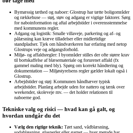
bør tage med
Bymæssig tæthed og naboer: Glostrup har tætte boligområder
og rækkehuse — støj, støv og adgang er vigtige faktorer. Sørg
for naboinformation og aftal arbejdstider i overensstemmelse
med kommunens regler.
Adgang og logistik: Smalle villaveje, parkering og af- og
pålæsning kan kræve tilladelser eller midlertidige
standpladser. Tjek om håndværkeren har erfaring med netop
Glostrups veje og adgangsforhold.
Miljø- og affaldsregler: I byområder stilles der ofte større krav
til bortskaffelse af blæsemateriale og forurenet affald (fx
gammel maling med bly). Spørg om korrekt håndtering og
dokumentation — Miljøstyrelsens regler gælder lokalt også i
Glostrup.
Arbejdstider og støj: Kommunen håndhæver typisk
arbejdstider. Planlæg arbejde uden for nattero og tænk over
weekender, skoleveje mv. — det holder relationen til
naboerne god.
Tekniske valg og risici — hvad kan gå galt, og
hvordan undgår du det
Vælg den rigtige teknik:
Tørt sand, vådblæsning,
sodablæsning, glasperler eller garnet — hver metode har