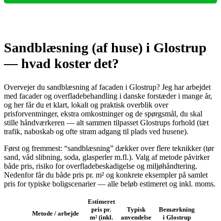
Sandblæsning (af huse) i Glostrup
— hvad koster det?
Overvejer du sandblæsning af facaden i Glostrup? Jeg har arbejdet
med facader og overfladebehandling i danske forstæder i mange år,
og her får du et klart, lokalt og praktisk overblik over
prisforventninger, ekstra omkostninger og de spørgsmål, du skal
stille håndværkeren — alt sammen tilpasset Glostrups forhold (tæt
trafik, naboskab og ofte stram adgang til plads ved husene).
Først og fremmest: “sandblæsning” dækker over flere teknikker (tør
sand, våd slibning, soda, glasperler m.fl.). Valg af metode påvirker
både pris, risiko for overfladebeskadigelse og miljøhåndtering.
Nedenfor får du både pris pr. m² og konkrete eksempler på samlet
pris for typiske boligscenarier — alle beløb estimeret og inkl. moms.
Estimeret
pris pr.
Typisk
Bemærkning
Metode / arbejde
m² (inkl.
anvendelse
i Glostrup