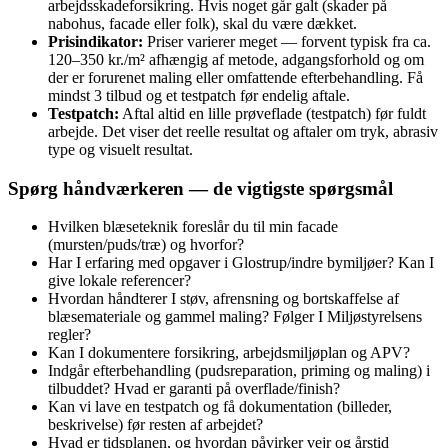
arbejdsskadeforsikring. Hvis noget går galt (skader på
nabohus, facade eller folk), skal du være dækket.
Prisindikator:
Priser varierer meget — forvent typisk fra ca.
120–350 kr./m² afhængig af metode, adgangsforhold og om
der er forurenet maling eller omfattende efterbehandling. Få
mindst 3 tilbud og et testpatch før endelig aftale.
Testpatch:
Aftal altid en lille prøveflade (testpatch) før fuldt
arbejde. Det viser det reelle resultat og aftaler om tryk, abrasiv
type og visuelt resultat.
Spørg håndværkeren — de vigtigste spørgsmål
Hvilken blæseteknik foreslår du til min facade
(mursten/puds/træ) og hvorfor?
Har I erfaring med opgaver i Glostrup/indre bymiljøer? Kan I
give lokale referencer?
Hvordan håndterer I støv, afrensning og bortskaffelse af
blæsemateriale og gammel maling? Følger I Miljøstyrelsens
regler?
Kan I dokumentere forsikring, arbejdsmiljøplan og APV?
Indgår efterbehandling (pudsreparation, priming og maling) i
tilbuddet? Hvad er garanti på overflade/finish?
Kan vi lave en testpatch og få dokumentation (billeder,
beskrivelse) før resten af arbejdet?
Hvad er tidsplanen, og hvordan påvirker vejr og årstid