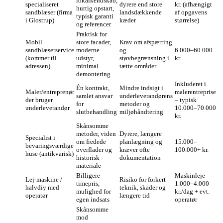
lokalkendskab,
specialiseret
dyrere end store
kr. (afhængigt
hurtig opstart,
sandblæser (firma
landsdækkende
af opgavens
typisk garanti
i Glostrup)
kæder
størrelse)
og referencer
Praktisk for
Mobil
store facader,
Krav om afspærring
sandblæserservice
moderne
og
6.000–60.000
(kommer til
udstyr,
støvbegrænsning i
kr.
adressen)
minimal
tætte områder
demontering
Inkluderet i
Én kontrakt,
Mindre indsigt i
Maler/entreprenør
malerentreprise
samlet ansvar
underleverandørens
der bruger
– typisk
for
metoder og
underleverandør
10.000–70.000
slutbehandling
miljøhåndtering
kr.
Skånsomme
metoder, viden
Dyrere, længere
Specialist i
om fredede
planlægning og
15.000–
bevaringsværdige
overflader og
kræver ofte
100.000+ kr.
huse (antikvarisk)
historisk
dokumentation
materiale
Billigere
Maskinleje
Lej-maskine /
Risiko for forkert
timepris,
1.000–4.000
halvdiy med
teknik, skader og
mulighed for
kr./dag + evt.
operatør
længere tid
egen indsats
operatør
Skånsomme
mod