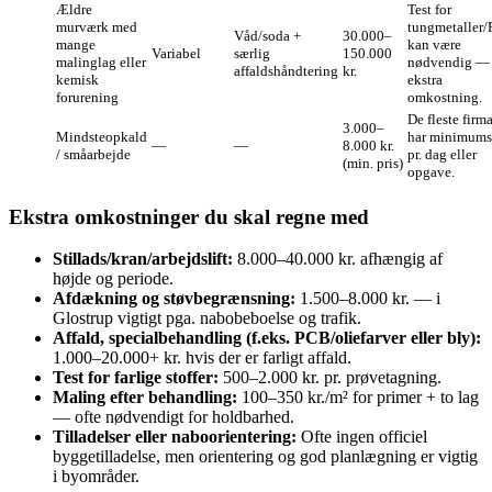
Ældre
Test for
murværk med
tungmetaller
Våd/soda +
30.000–
mange
kan være
Variabel
særlig
150.000
malinglag eller
nødvendig —
affaldshåndtering
kr.
kemisk
ekstra
forurening
omkostning.
De fleste firm
3.000–
Mindsteopkald
har minimums
—
—
8.000 kr.
/ småarbejde
pr. dag eller
(min. pris)
opgave.
Ekstra omkostninger du skal regne med
Stillads/kran/arbejdslift:
8.000–40.000 kr. afhængig af
højde og periode.
Afdækning og støvbegrænsning:
1.500–8.000 kr. — i
Glostrup vigtigt pga. nabobeboelse og trafik.
Affald, specialbehandling (f.eks. PCB/oliefarver eller bly):
1.000–20.000+ kr. hvis der er farligt affald.
Test for farlige stoffer:
500–2.000 kr. pr. prøvetagning.
Maling efter behandling:
100–350 kr./m² for primer + to lag
— ofte nødvendigt for holdbarhed.
Tilladelser eller naboorientering:
Ofte ingen officiel
byggetilladelse, men orientering og god planlægning er vigtig
i byområder.