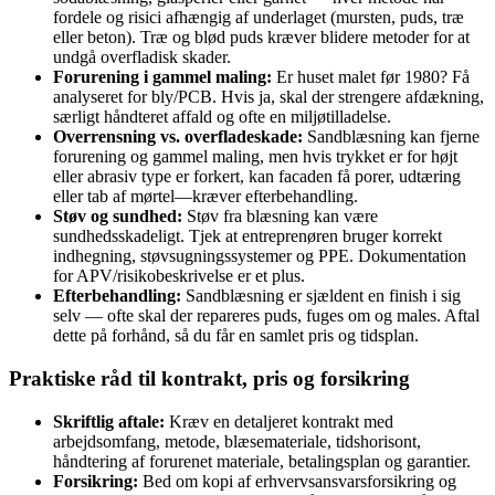
fordele og risici afhængig af underlaget (mursten, puds, træ
eller beton). Træ og blød puds kræver blidere metoder for at
undgå overfladisk skader.
Forurening i gammel maling:
Er huset malet før 1980? Få
analyseret for bly/PCB. Hvis ja, skal der strengere afdækning,
særligt håndteret affald og ofte en miljøtilladelse.
Overrensning vs. overfladeskade:
Sandblæsning kan fjerne
forurening og gammel maling, men hvis trykket er for højt
eller abrasiv type er forkert, kan facaden få porer, udtæring
eller tab af mørtel—kræver efterbehandling.
Støv og sundhed:
Støv fra blæsning kan være
sundhedsskadeligt. Tjek at entreprenøren bruger korrekt
indhegning, støvsugningssystemer og PPE. Dokumentation
for APV/risikobeskrivelse er et plus.
Efterbehandling:
Sandblæsning er sjældent en finish i sig
selv — ofte skal der repareres puds, fuges om og males. Aftal
dette på forhånd, så du får en samlet pris og tidsplan.
Praktiske råd til kontrakt, pris og forsikring
Skriftlig aftale:
Kræv en detaljeret kontrakt med
arbejdsomfang, metode, blæsemateriale, tidshorisont,
håndtering af forurenet materiale, betalingsplan og garantier.
Forsikring:
Bed om kopi af erhvervsansvarsforsikring og