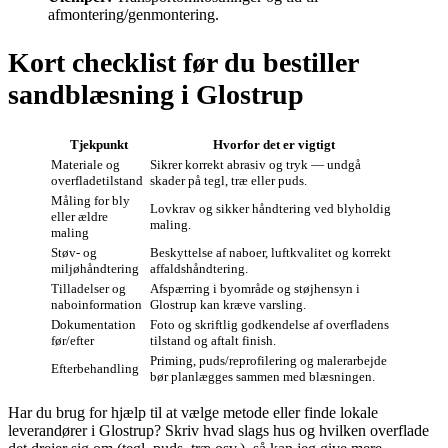
afmontering/genmontering.
Kort checklist før du bestiller
sandblæsning i Glostrup
Tjekpunkt
Hvorfor det er vigtigt
Materiale og
Sikrer korrekt abrasiv og tryk — undgå
overfladetilstand
skader på tegl, træ eller puds.
Måling for bly
Lovkrav og sikker håndtering ved blyholdig
eller ældre
maling.
maling
Støv- og
Beskyttelse af naboer, luftkvalitet og korrekt
miljøhåndtering
affaldshåndtering.
Tilladelser og
Afspærring i byområde og støjhensyn i
naboinformation
Glostrup kan kræve varsling.
Dokumentation
Foto og skriftlig godkendelse af overfladens
før/efter
tilstand og aftalt finish.
Priming, puds/reprofilering og malerarbejde
Efterbehandling
bør planlægges sammen med blæsningen.
Har du brug for hjælp til at vælge metode eller finde lokale
leverandører i Glostrup? Skriv hvad slags hus og hvilken overflade