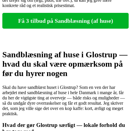
det drejer sig om (tegl, puds, træ osv.), så kan jeg give mere
konkrete råd og et realistisk prisestimat.
Få 3 tilbud på Sandblæsning (af huse)
Sandblæsning af huse i Glostrup —
hvad du skal være opmærksom på
før du hyrer nogen
Skal du have sandblæst huset i Glostrup? Som en ven der har
arbejdet med sandblæsning af huse i hele Danmark i mange år, får
du her de vigtigste ting at overveje — både risks og muligheder —
så du undgår dyre overraskelser og får et godt resultat. Jeg skriver
det, som jeg ville sige det over en kop kaffe: kort, ærligt og meget
praktisk.
Hvad der gør Glostrup særligt — lokale forhold du