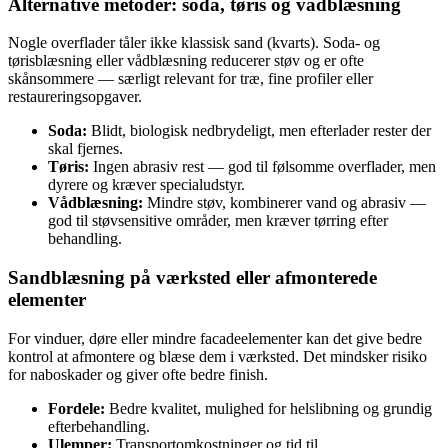
Alternative metoder: soda, tøris og vådblæsning
Nogle overflader tåler ikke klassisk sand (kvarts). Soda- og
tørisblæsning eller vådblæsning reducerer støv og er ofte
skånsommere — særligt relevant for træ, fine profiler eller
restaureringsopgaver.
Soda:
Blidt, biologisk nedbrydeligt, men efterlader rester der
skal fjernes.
Tøris:
Ingen abrasiv rest — god til følsomme overflader, men
dyrere og kræver specialudstyr.
Vådblæsning:
Mindre støv, kombinerer vand og abrasiv —
god til støvsensitive områder, men kræver tørring efter
behandling.
Sandblæsning på værksted eller afmonterede
elementer
For vinduer, døre eller mindre facadeelementer kan det give bedre
kontrol at afmontere og blæse dem i værksted. Det mindsker risiko
for naboskader og giver ofte bedre finish.
Fordele:
Bedre kvalitet, mulighed for helslibning og grundig
efterbehandling.
Ulemper:
Transportomkostninger og tid til