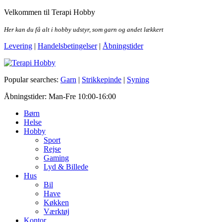
Skip
Velkommen til Terapi Hobby
to
the
Her kan du få alt i hobby udstyr, som garn og andet lækkert
content
Levering
|
Handelsbetingelser
|
Åbningstider
Terapi Hobby
Popular searches:
Garn
|
Strikkepinde
|
Syning
Åbningstider: Man-Fre 10:00-16:00
Børn
Helse
Hobby
Sport
Rejse
Gaming
Lyd & Billede
Hus
Bil
Have
Køkken
Værktøj
Kontor