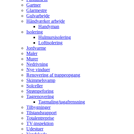
Gartner
Glarmestre
Gulvarbejde
Håndværker arbejde
Handyman
Isolering
Hulmursisolering
Loftisolering
Jordvarme
Maler
Murer
Nedrivning
Nye vinduer
Renovering af trappeopgang
Skimmelsvamp
Solceller
Strømpeforing
Tagrenovering
Tagmaling/tagafrensning
Tilbygninger
Tilstandsrapport
Totalentreprise
TV-inspektion
Udestuer