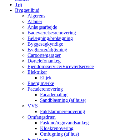
Tøj
Byggetilbud
Algerens
Altaner
Anlægsarbejde
Badeværelsesrenovering
Belægning/brolægning
Byggesagkyndige
Bygherrerådgivning
Carporte/garager
Dørtelefonanlæg
Ejendomsservice/Viceværtservice
Elektriker
Eltjek
Energimærke
Facaderenovering
Facademaling
Sandblæsning (af huse)
VVS
Faldstammerenovering
Omfangsdræn
Faskine/regnvandsanlæg
Kloakrenovering
Omfugning (af hus)
Fundament