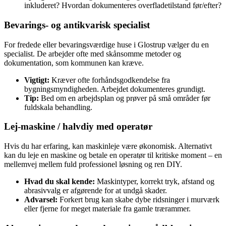
inkluderet? Hvordan dokumenteres overfladetilstand før/efter?
Bevarings- og antikvarisk specialist
For fredede eller bevaringsværdige huse i Glostrup vælger du en
specialist. De arbejder ofte med skånsomme metoder og
dokumentation, som kommunen kan kræve.
Vigtigt:
Kræver ofte forhåndsgodkendelse fra
bygningsmyndigheden. Arbejdet dokumenteres grundigt.
Tip:
Bed om en arbejdsplan og prøver på små områder før
fuldskala behandling.
Lej-maskine / halvdiy med operatør
Hvis du har erfaring, kan maskinleje være økonomisk. Alternativt
kan du leje en maskine og betale en operatør til kritiske moment – en
mellemvej mellem fuld professionel løsning og ren DIY.
Hvad du skal kende:
Maskintyper, korrekt tryk, afstand og
abrasivvalg er afgørende for at undgå skader.
Advarsel:
Forkert brug kan skabe dybe ridsninger i murværk
eller fjerne for meget materiale fra gamle trærammer.