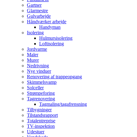
Gartner
Glarmestre
Gulvarbejde
Håndværker arbejde
Handyman
Isolering
Hulmursisolering
Loftisolering
Jordvarme
Maler
Murer
Nedrivning
Nye vinduer
Renovering af trappeopgang
Skimmelsvamp
Solceller
Strømpeforing
Tagrenovering
Tagmaling/tagafrensning
Tilbygninger
Tilstandsrapport
Totalentreprise
TV-inspektion
Udestuer