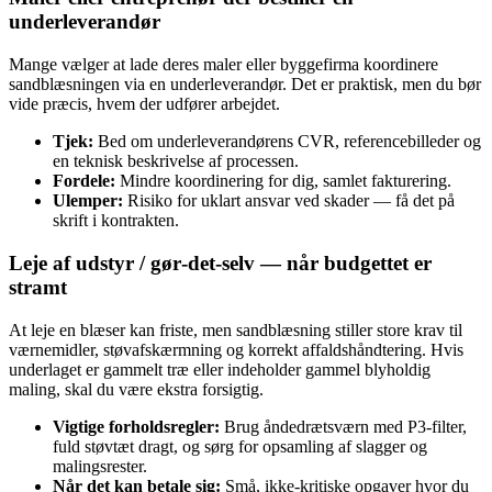
underleverandør
Mange vælger at lade deres maler eller byggefirma koordinere
sandblæsningen via en underleverandør. Det er praktisk, men du bør
vide præcis, hvem der udfører arbejdet.
Tjek:
Bed om underleverandørens CVR, referencebilleder og
en teknisk beskrivelse af processen.
Fordele:
Mindre koordinering for dig, samlet fakturering.
Ulemper:
Risiko for uklart ansvar ved skader — få det på
skrift i kontrakten.
Leje af udstyr / gør‑det‑selv — når budgettet er
stramt
At leje en blæser kan friste, men sandblæsning stiller store krav til
værnemidler, støvafskærmning og korrekt affaldshåndtering. Hvis
underlaget er gammelt træ eller indeholder gammel blyholdig
maling, skal du være ekstra forsigtig.
Vigtige forholdsregler:
Brug åndedrætsværn med P3-filter,
fuld støvtæt dragt, og sørg for opsamling af slagger og
malingsrester.
Når det kan betale sig:
Små, ikke-kritiske opgaver hvor du