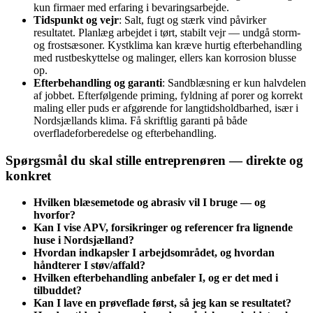
kun firmaer med erfaring i bevaringsarbejde.
Tidspunkt og vejr
: Salt, fugt og stærk vind påvirker
resultatet. Planlæg arbejdet i tørt, stabilt vejr — undgå storm-
og frostsæsoner. Kystklima kan kræve hurtig efterbehandling
med rustbeskyttelse og malinger, ellers kan korrosion blusse
op.
Efterbehandling og garanti
: Sandblæsning er kun halvdelen
af jobbet. Efterfølgende priming, fyldning af porer og korrekt
maling eller puds er afgørende for langtidsholdbarhed, især i
Nordsjællands klima. Få skriftlig garanti på både
overfladeforberedelse og efterbehandling.
Spørgsmål du skal stille entreprenøren — direkte og
konkret
Hvilken blæsemetode og abrasiv vil I bruge — og
hvorfor?
Kan I vise APV, forsikringer og referencer fra lignende
huse i Nordsjælland?
Hvordan indkapsler I arbejdsområdet, og hvordan
håndterer I støv/affald?
Hvilken efterbehandling anbefaler I, og er det med i
tilbuddet?
Kan I lave en prøveflade først, så jeg kan se resultatet?