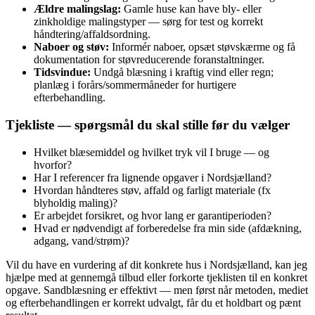
Ældre malingslag:
Gamle huse kan have bly- eller
zinkholdige malingstyper — sørg for test og korrekt
håndtering/affaldsordning.
Naboer og støv:
Informér naboer, opsæt støvskærme og få
dokumentation for støvreducerende foranstaltninger.
Tidsvindue:
Undgå blæsning i kraftig vind eller regn;
planlæg i forårs/sommermåneder for hurtigere
efterbehandling.
Tjekliste — spørgsmål du skal stille før du vælger
Hvilket blæsemiddel og hvilket tryk vil I bruge — og
hvorfor?
Har I referencer fra lignende opgaver i Nordsjælland?
Hvordan håndteres støv, affald og farligt materiale (fx
blyholdig maling)?
Er arbejdet forsikret, og hvor lang er garantiperioden?
Hvad er nødvendigt af forberedelse fra min side (afdækning,
adgang, vand/strøm)?
Vil du have en vurdering af dit konkrete hus i Nordsjælland, kan jeg
hjælpe med at gennemgå tilbud eller forkorte tjeklisten til en konkret
opgave. Sandblæsning er effektivt — men først når metoden, mediet
og efterbehandlingen er korrekt udvalgt, får du et holdbart og pænt