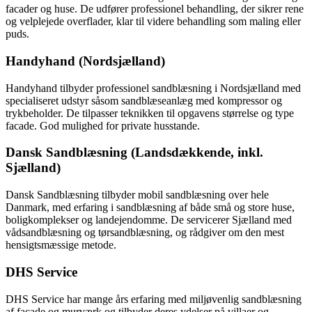
facader og huse. De udfører professionel behandling, der sikrer rene
og velplejede overflader, klar til videre behandling som maling eller
puds.
Handyhand (Nordsjælland)
Handyhand tilbyder professionel sandblæsning i Nordsjælland med
specialiseret udstyr såsom sandblæseanlæg med kompressor og
trykbeholder. De tilpasser teknikken til opgavens størrelse og type
facade. God mulighed for private husstande.
Dansk Sandblæsning (Landsdækkende, inkl.
Sjælland)
Dansk Sandblæsning tilbyder mobil sandblæsning over hele
Danmark, med erfaring i sandblæsning af både små og store huse,
boligkomplekser og landejendomme. De servicerer Sjælland med
vådsandblæsning og tørsandblæsning, og rådgiver om den mest
hensigtsmæssige metode.
DHS Service
DHS Service har mange års erfaring med miljøvenlig sandblæsning
af facade og murværk og tilbyder deres ydelser på villaer og