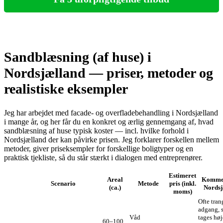
Sandblæsning (af huse) i
Nordsjælland — priser, metoder og
realistiske eksempler
Jeg har arbejdet med facade- og overfladebehandling i Nordsjælland
i mange år, og her får du en konkret og ærlig gennemgang af, hvad
sandblæsning af huse typisk koster — incl. hvilke forhold i
Nordsjælland der kan påvirke prisen. Jeg forklarer forskellen mellem
metoder, giver priseksempler for forskellige boligtyper og en
praktisk tjekliste, så du står stærkt i dialogen med entreprenører.
Estimeret
Areal
Komme
Scenario
Metode
pris (inkl.
(ca.)
Nordsj
moms)
Ofte tran
adgang, 
Våd
tages høj
60–100