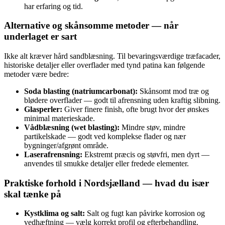
har erfaring og tid.
Alternative og skånsomme metoder — når
underlaget er sart
Ikke alt kræver hård sandblæsning. Til bevaringsværdige træfacader,
historiske detaljer eller overflader med tynd patina kan følgende
metoder være bedre:
Soda blasting (natriumcarbonat):
Skånsomt mod træ og
blødere overflader — godt til afrensning uden kraftig slibning.
Glasperler:
Giver finere finish, ofte brugt hvor der ønskes
minimal materieskade.
Vådblæsning (wet blasting):
Mindre støv, mindre
partikelskade — godt ved komplekse flader og nær
bygninger/afgrønt område.
Laserafrensning:
Ekstremt præcis og støvfri, men dyrt —
anvendes til smukke detaljer eller fredede elementer.
Praktiske forhold i Nordsjælland — hvad du især
skal tænke på
Kystklima og salt:
Salt og fugt kan påvirke korrosion og
vedhæftning — vælg korrekt profil og efterbehandling.