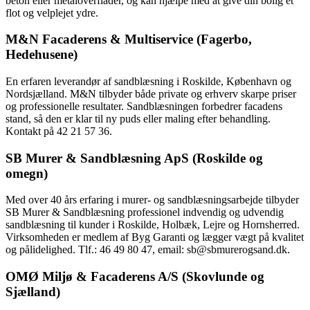
beton eller metaloverflader, og kan hjælpe med at give din bolig et
flot og velplejet ydre.
M&N Facaderens & Multiservice (Fagerbo,
Hedehusene)
En erfaren leverandør af sandblæsning i Roskilde, København og
Nordsjælland. M&N tilbyder både private og erhverv skarpe priser
og professionelle resultater. Sandblæsningen forbedrer facadens
stand, så den er klar til ny puds eller maling efter behandling.
Kontakt på 42 21 57 36.
SB Murer & Sandblæsning ApS (Roskilde og
omegn)
Med over 40 års erfaring i murer- og sandblæsningsarbejde tilbyder
SB Murer & Sandblæsning professionel indvendig og udvendig
sandblæsning til kunder i Roskilde, Holbæk, Lejre og Hornsherred.
Virksomheden er medlem af Byg Garanti og lægger vægt på kvalitet
og pålidelighed. Tlf.: 46 49 80 47, email: sb@sbmurerogsand.dk.
OMØ Miljø & Facaderens A/S (Skovlunde og
Sjælland)