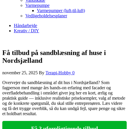
Vandskade
Varmepumpe
Varmepumper (luft-til-luft)
Vedligeholdelsesplaner
Håndarbejde
Kreativ / DIY
Få tilbud på sandblæsning af huse i
Nordsjælland
november 25, 2025
By
Terapi-Hobby
0
Overvejer du sandblæsning af dit hus i Nordsjælland? Som
fagperson med mange års hands‑on erfaring med facader og
overfladebehandling i området giver jeg her en kort, ærlig og
praktisk guide — inklusive realistiske priseksempler, valg af metode
og de konkrete spørgsmål, du skal stille entreprenøren. Læs videre
og få det trygge overblik, så du kan undgå fejl, spare penge og sikre
et holdbart resultat.
Få 3 uforpligtigende tilbud