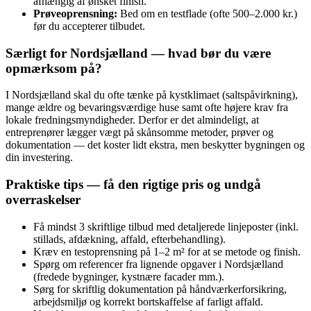
afhængig af ønsket finish.
Prøveoprensning:
Bed om en testflade (ofte 500–2.000 kr.)
før du accepterer tilbudet.
Særligt for Nordsjælland — hvad bør du være
opmærksom på?
I Nordsjælland skal du ofte tænke på kystklimaet (saltspåvirkning),
mange ældre og bevaringsværdige huse samt ofte højere krav fra
lokale fredningsmyndigheder. Derfor er det almindeligt, at
entreprenører lægger vægt på skånsomme metoder, prøver og
dokumentation — det koster lidt ekstra, men beskytter bygningen og
din investering.
Praktiske tips — få den rigtige pris og undgå
overraskelser
Få mindst 3 skriftlige tilbud med detaljerede linjeposter (inkl.
stillads, afdækning, affald, efterbehandling).
Kræv en testoprensning på 1–2 m² for at se metode og finish.
Spørg om referencer fra lignende opgaver i Nordsjælland
(fredede bygninger, kystnære facader mm.).
Sørg for skriftlig dokumentation på håndværkerforsikring,
arbejdsmiljø og korrekt bortskaffelse af farligt affald.