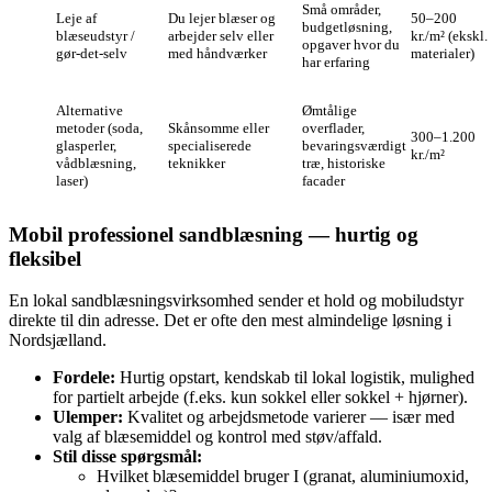
Små områder,
Leje af
Du lejer blæser og
50–200
budgetløsning,
blæseudstyr /
arbejder selv eller
kr./m² (ekskl.
opgaver hvor du
gør‑det‑selv
med håndværker
materialer)
har erfaring
Alternative
Ømtålige
metoder (soda,
Skånsomme eller
overflader,
300–1.200
glasperler,
specialiserede
bevaringsværdigt
kr./m²
vådblæsning,
teknikker
træ, historiske
laser)
facader
Mobil professionel sandblæsning — hurtig og
fleksibel
En lokal sandblæsningsvirksomhed sender et hold og mobiludstyr
direkte til din adresse. Det er ofte den mest almindelige løsning i
Nordsjælland.
Fordele:
Hurtig opstart, kendskab til lokal logistik, mulighed
for partielt arbejde (f.eks. kun sokkel eller sokkel + hjørner).
Ulemper:
Kvalitet og arbejdsmetode varierer — især med
valg af blæsemiddel og kontrol med støv/affald.
Stil disse spørgsmål:
Hvilket blæsemiddel bruger I (granat, aluminiumoxid,