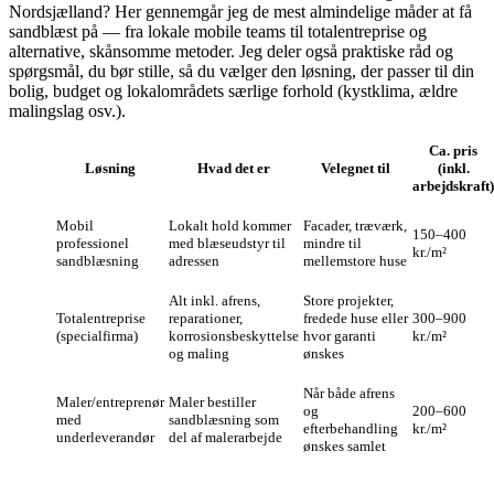
Nordsjælland? Her gennemgår jeg de mest almindelige måder at få
sandblæst på — fra lokale mobile teams til totalentreprise og
alternative, skånsomme metoder. Jeg deler også praktiske råd og
spørgsmål, du bør stille, så du vælger den løsning, der passer til din
bolig, budget og lokalområdets særlige forhold (kystklima, ældre
malingslag osv.).
Ca. pris
Løsning
Hvad det er
Velegnet til
(inkl.
arbejdskraft)
Mobil
Lokalt hold kommer
Facader, træværk,
150–400
professionel
med blæseudstyr til
mindre til
kr./m²
sandblæsning
adressen
mellemstore huse
Alt inkl. afrens,
Store projekter,
Totalentreprise
reparationer,
fredede huse eller
300–900
(specialfirma)
korrosionsbeskyttelse
hvor garanti
kr./m²
og maling
ønskes
Når både afrens
Maler/entreprenør
Maler bestiller
og
200–600
med
sandblæsning som
efterbehandling
kr./m²
underleverandør
del af malerarbejde
ønskes samlet