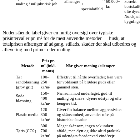
afhænger
60.000+
korrekt
maling / miljøkritisk job
+
kr.
bortskaf
specialaffald
ofte dyre
Nordsjæl
bygninge
Nedenstående tabel giver en hurtig oversigt over typiske
prisintervaller pr. m² for de mest anvendte metoder — husk, at
totalprisen afhænger af adgang, stillads, skader der skal udbedres og
aflevering med primer eller maling.
Pris pr.
Metode
m² (inkl.
Når giver mening / ulemper
moms)
Tør
100–
Effektivt til hårde overflader; kan være
sandblæsning
250
for voldsomt på blødere puds eller
(grov grit)
kr./m²
gammel sten.
150–
Nænsom mod underlaget, god til
Soda-
400
maling og snavs; dyrere udstyr og ofte
blæsning
kr./m²
længere tid.
120–
Giver fin balance mellem aggressivitet
Plastic media
350
og skånsomhed; anvendes ofte på
kr./m²
historiske facader.
300–
Meget skånsom, ingen sekundært
Tøris (CO2)
700
affald, men dyrt og ikke altid praktisk
kr./m²
på udendørs facader ved vind/vejr.