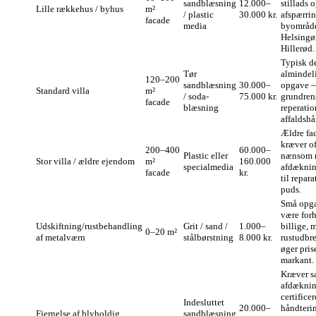
sandblæsning
12.000–
stillads 
Lille rækkehus / byhus
m²
/ plastic
30.000 kr.
afspærrin
facade
media
byområd
Helsingør
Hillerød.
Typisk d
Tør
almindel
120–200
sandblæsning
30.000–
opgave —
Standard villa
m²
/ soda-
75.000 kr.
grundren
facade
blæsning
reperatio
affaldshå
Ældre fa
kræver of
200–400
60.000–
Plastic eller
nænsom 
Stor villa / ældre ejendom
m²
160.000
specialmedia
afdæknin
facade
kr.
til repara
puds.
Små opga
være for
Udskiftning/rustbehandling
Grit / sand /
1.000–
billige, 
0–20 m²
af metalværn
stålbørstning
8.000 kr.
rustudbr
øger pris
markant.
Kræver s
afdæknin
certificer
Indesluttet
20.000–
håndteri
Fjernelse af blyholdig
sandblæsning