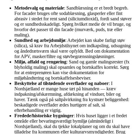
Metodevalg og materiale
: Sandblæsning er et bredt begreb.
For facader bruges ofte sodablæsning, glasperler eller fint
abrasiv i stedet for rent sand (siliciumdioxid), fordi sand støver
og er sundhedsskadeligt. Spørg hvilket medie de vil bruge, og
hvorfor det passer til din facade (murværk, puds, træ eller
maling).
Sundhed og arbejdsmiljø
: Arbejdet kan skabe farligt støv
(silica), så krav fra Arbejdstilsynet om indkapsling, udsugning
og åndedrætsværn skal være opfyldt. Bed om dokumentation
for APV, masker/filtre og støvbegrænsningsløsninger.
Miljø, affald og rengøring
: Sand og gamle malingsrester (fx
blyholdig maling) skal opsamles og bortskaffes korrekt. Sørg
for at entreprenøren kan vise dokumentation for
miljøhåndtering og bortskaffelsesbeviser.
Beskyttelse af tilstødende overflader og naboer
: I
Nordsjælland er mange huse tæt på hinanden — kræv
indpakning/afskærmning, afdækning af vinduer, biler og
haver. Tænk også på saltpåvirkning fra kystnær beliggenhed:
beskadigede overflader ædes hurtigere af salt, så
efterbehandling er vigtig.
Fredede/historiske bygninger
: Hvis huset ligger i et fredet
område eller bevaringsværdigt bymiljø (almindeligt i
Nordsjælland), skal du tjekke lokalplaner og om du skal have
tilladelse fra kommunen eller kulturarvsmyndigheder. Brug