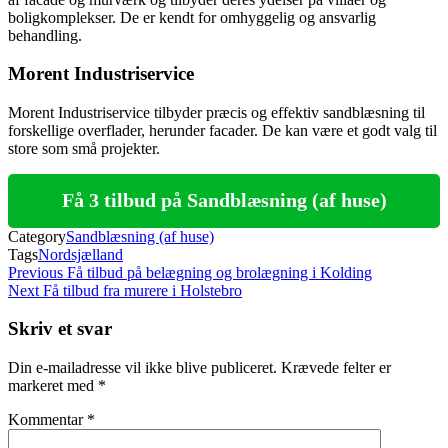
boligkomplekser. De er kendt for omhyggelig og ansvarlig
behandling.
Morent Industriservice
Morent Industriservice tilbyder præcis og effektiv sandblæsning til
forskellige overflader, herunder facader. De kan være et godt valg til
store som små projekter.
Få 3 tilbud på Sandblæsning (af huse)
Category
Sandblæsning (af huse)
Tags
Nordsjælland
Indlægsnavigation
Previous
Previous
Få tilbud på belægning og brolægning i Kolding
Post
Next
Next
Få tilbud fra murere i Holstebro
Post
Skriv et svar
Din e-mailadresse vil ikke blive publiceret.
Krævede felter er
markeret med
*
Kommentar
*