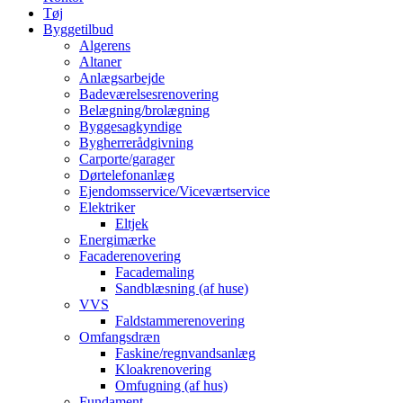
Tøj
Byggetilbud
Algerens
Altaner
Anlægsarbejde
Badeværelsesrenovering
Belægning/brolægning
Byggesagkyndige
Bygherrerådgivning
Carporte/garager
Dørtelefonanlæg
Ejendomsservice/Viceværtservice
Elektriker
Eltjek
Energimærke
Facaderenovering
Facademaling
Sandblæsning (af huse)
VVS
Faldstammerenovering
Omfangsdræn
Faskine/regnvandsanlæg
Kloakrenovering
Omfugning (af hus)
Fundament