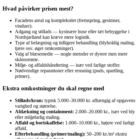
Hvad påvirker prisen mest?
Facadens areal og kompleksitet (fremspring, gesimser,
vinduer).
Adgang og stillads — kystnære huse eller tæt bebyggelse i
Nordsjælland kan kræve mere logistik.
Type af belægning og tidligere behandling (blyholdig maling,
tjære osv. øger omkostninger).
Valg af blæsemedie — nogle metoder er dyrere men mere
skånsomme.
Miljø- og affaldshåndtering — især ved farlige stoffer.
Nødvendige reparationer efter rensning (puds, spartling,
primer).
Ekstra omkostninger du skal regne med
Stillads/kran:
typisk 5.000–30.000 kr. afhængig af opgavens
varighed og størrelse.
Afdækning og containment:
2.000–20.000 kr., især ved bly
eller miljøfarlig maling.
Affald og bortskaffelse:
1.000–10.000 kr., højere ved farligt
affald.
Efterbehandling (primer/maling):
50–200 kr./m² ekstra