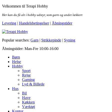
Skip
Velkommen til Terapi Hobby
to
the
Her kan du få alt i hobby udstyr, som garn og andet lækkert
content
Levering
|
Handelsbetingelser
|
Åbningstider
Terapi Hobby
Popular searches:
Garn
|
Strikkepinde
|
Syning
Åbningstider: Man-Fre 10:00-16:00
Børn
Helse
Hobby
Sport
Rejse
Gaming
Lyd & Billede
Hus
Bil
Have
Køkken
Værktøj
Kontor