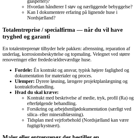
glasperler)?
Hvordan håndterer I støv og nærliggende bebyggelse?
Kan I dokumentere erfaring på lignende huse i
Nordsjælland?
Totalentreprise / specialfirma — når du vil have
tryghed og garanti
En totalentreprenør tilbyder hele pakken: afrensning, reparation af
underlag, korrosionsbeskyttelse og topmaling. Velegnet ved større
renoveringer eller fredede/ældreværdige huse.
Fordele:
Én kontrakt og ansvar, typisk højere faglighed og
dokumentation for materialer og proces.
Ulemper:
Dyrere løsning, længere projektplanlægning og
kontraktforhandling.
Hvad du skal kræve:
Kontrakt med beskrivelse af medie, tryk, profil (Ra) og
efterfølgende behandling.
Forsikring og arbejdsmiljødokumentation (særligt ved
silica- eller mineralblæsning).
Tidsplan med vejrforbehold (Nordsjælland kan være
fugtigt/kystnært).
Maler eller entreprenør der bestiller en