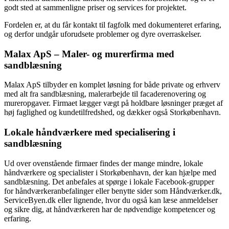
godt sted at sammenligne priser og services for projektet.
Fordelen er, at du får kontakt til fagfolk med dokumenteret erfaring,
og derfor undgår uforudsete problemer og dyre overraskelser.
Malax ApS – Maler- og murerfirma med
sandblæsning
Malax ApS tilbyder en komplet løsning for både private og erhverv
med alt fra sandblæsning, malerarbejde til facaderenovering og
mureropgaver. Firmaet lægger vægt på holdbare løsninger præget af
høj faglighed og kundetilfredshed, og dækker også Storkøbenhavn.
Lokale håndværkere med specialisering i
sandblæsning
Ud over ovenstående firmaer findes der mange mindre, lokale
håndværkere og specialister i Storkøbenhavn, der kan hjælpe med
sandblæsning. Det anbefales at spørge i lokale Facebook-grupper
for håndværkeranbefalinger eller benytte sider som Håndværker.dk,
ServiceByen.dk eller lignende, hvor du også kan læse anmeldelser
og sikre dig, at håndværkeren har de nødvendige kompetencer og
erfaring.