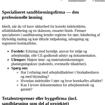
sundhedsfarer
+ slibemi
Specialiseret sandblæsningsfirma — den
professionelle løsning
Ideelt, når du vil have sikkerhed for korrekt indeholdelse,
affaldshåndtering og en skånsom, ensartet finish. Firmaer
specialiseret i sandblæsning kender reglerne for støv, håndtering af
blyholdig maling og kan tilbyde indpakning, udsugning og
registreret bortskaffelse.
Fordele:
Erfaring med bymiljø, ansvar for miljø og
arbejdsmiljø, ofte CE‑godkendt udstyr og dokumentation.
Ulemper:
Højere time- og materialomkostninger;
planlægningskrav (naboinfo, eventuelle tilladelser).
Spørg om:
Har I erfaring med arbejdstilladelser i Storkøbenhavn
og med blymaling?
Hvordan indeholder I støv og hvor bortskaffes affaldet?
Kan I levere dokumentation for arbejdsmetode og
garanti?
Totalentreprenør eller byggefirma (incl.
sandblæsning som del af projektet)