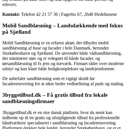
erhverv.
Kontakt:
Telefon 42 21 57 36 | Fagerbo 67, 2640 Hedehusene
Mobil Sandblæsning – Landsdækkende med fokus
på Sjælland
Mobil Sandblæsning er en erfaren aktør, der tilbyder mobil
sandblæsning af huse og facader i hele Danmark, herunder
Storkøbenhavn og Sjælland. De anvender både vådsandblæsning,
der minimerer støv og er velegnet til hårde facader, og
tørsandblæsning til fx jern og træværk. Firmaet råder over moderne
udstyr og kan klare både boligkomplekser og landejendomme.
De anbefaler sandblæsning som et vigtigt skridt før
facaderenovering for at sikre bedre vedhæftning af puds og maling.
3byggetilbud.dk – Få gratis tilbud fra lokale
sandblæsningsfirmaer
3byggetilbud.dk er en stor dansk platform, hvor du nemt kan
indhente op til tre gratis og uforpligtende tilbud fra professionelle
håndværkere specialiseret i sandblæsning og facaderenovering.
Platformen dækker hele landet, herunder Storkøbenhavn, og er et