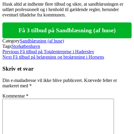
Husk altid at indhente flere tilbud og sikre, at sandblæsningen er
udført professionelt og i henhold til gældende regler, herunder
eventuel tilladelse fra kommunen.
Få 3 tilbud på Sandblæsning (af huse)
Category
Sandblæsning (af huse)
Tags
Storkøbenhavn
Indlægsnavigation
Previous
Previous
Få tilbud på Totalentreprise i Haderslev
Post
Next
Next
Få tilbud på belægning og brolægning i Horsens
Post
Skriv et svar
Din e-mailadresse vil ikke blive publiceret.
Krævede felter er
markeret med
*
Kommentar
*