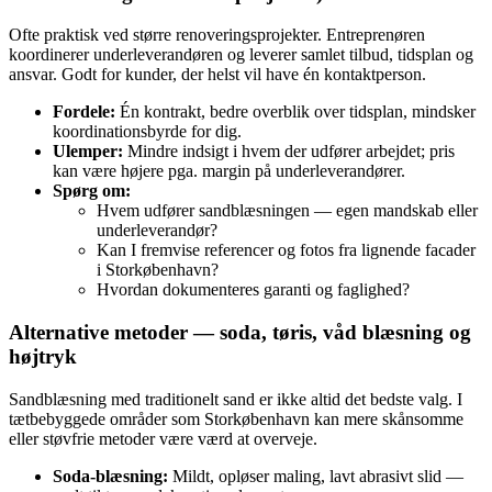
Ofte praktisk ved større renoveringsprojekter. Entreprenøren
koordinerer underleverandøren og leverer samlet tilbud, tidsplan og
ansvar. Godt for kunder, der helst vil have én kontaktperson.
Fordele:
Én kontrakt, bedre overblik over tidsplan, mindsker
koordinationsbyrde for dig.
Ulemper:
Mindre indsigt i hvem der udfører arbejdet; pris
kan være højere pga. margin på underleverandører.
Spørg om:
Hvem udfører sandblæsningen — egen mandskab eller
underleverandør?
Kan I fremvise referencer og fotos fra lignende facader
i Storkøbenhavn?
Hvordan dokumenteres garanti og faglighed?
Alternative metoder — soda, tøris, våd blæsning og
højtryk
Sandblæsning med traditionelt sand er ikke altid det bedste valg. I
tætbebyggede områder som Storkøbenhavn kan mere skånsomme
eller støvfrie metoder være værd at overveje.
Soda‑blæsning:
Mildt, opløser maling, lavt abrasivt slid —