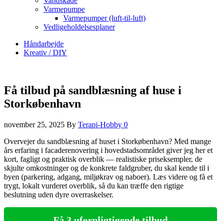
Vandskade
Varmepumpe
Varmepumper (luft-til-luft)
Vedligeholdelsesplaner
Håndarbejde
Kreativ / DIY
Få tilbud på sandblæsning af huse i
Storkøbenhavn
november 25, 2025
By
Terapi-Hobby
0
Overvejer du sandblæsning af huset i Storkøbenhavn? Med mange
års erfaring i facaderenovering i hovedstadsområdet giver jeg her et
kort, fagligt og praktisk overblik — realistiske priseksempler, de
skjulte omkostninger og de konkrete faldgruber, du skal kende til i
byen (parkering, adgang, miljøkrav og naboer). Læs videre og få et
trygt, lokalt vurderet overblik, så du kan træffe den rigtige
beslutning uden dyre overraskelser.
Få 3 uforpligtigende tilbud