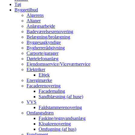
Tøj
Byggetilbud
Algerens
Altaner
Anlægsarbejde
Badeværelsesrenovering
Belægning/brolægning
Byggesagkyndige
Bygherrerådgivning
Carporte/garager
Dørtelefonanlæg
Ejendomsservice/Viceværtservice
Elektriker
Eltjek
Energimærke
Facaderenovering
Facademaling
Sandblæsning (af huse)
VVS
Faldstammerenovering
Omfangsdræn
Faskine/regnvandsanlæg
Kloakrenovering
Omfugning (af hus)
Fundament