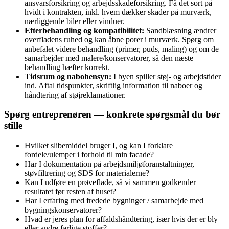
ansvarsforsikring og arbejdsskadeforsikring. Få det sort på
hvidt i kontrakten, inkl. hvem dækker skader på murværk,
nærliggende biler eller vinduer.
Efterbehandling og kompatibilitet:
Sandblæsning ændrer
overfladens ruhed og kan åbne porer i murværk. Spørg om
anbefalet videre behandling (primer, puds, maling) og om de
samarbejder med malere/konservatorer, så den næste
behandling hæfter korrekt.
Tidsrum og nabohensyn:
I byen spiller støj- og arbejdstider
ind. Aftal tidspunkter, skriftlig information til naboer og
håndtering af støjreklamationer.
Spørg entreprenøren — konkrete spørgsmål du bør
stille
Hvilket slibemiddel bruger I, og kan I forklare
fordele/ulemper i forhold til min facade?
Har I dokumentation på arbejdsmiljøforanstaltninger,
støvfiltrering og SDS for materialerne?
Kan I udføre en prøveflade, så vi sammen godkender
resultatet før resten af huset?
Har I erfaring med fredede bygninger / samarbejde med
bygningskonservatorer?
Hvad er jeres plan for affaldshåndtering, især hvis der er bly
eller andre farlige stoffer?