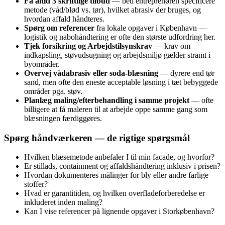
Få altid 3 skriftlige tilbud
— bed entreprenøren specificere
metode (våd/blød vs. tør), hvilket abrasiv der bruges, og
hvordan affald håndteres.
Spørg om referencer
fra lokale opgaver i København —
logistik og nabohåndtering er ofte den største udfordring her.
Tjek forsikring og Arbejdstilsynskrav
— krav om
indkapsling, støvudsugning og arbejdsmiljø gælder stramt i
byområder.
Overvej vådabrasiv eller soda-blæsning
— dyrere end tør
sand, men ofte den eneste acceptable løsning i tæt bebyggede
områder pga. støv.
Planlæg maling/efterbehandling i samme projekt
— ofte
billigere at få maleren til at arbejde oppe samme gang som
blæsningen færdiggøres.
Spørg håndværkeren — de rigtige spørgsmål
Hvilken blæsemetode anbefaler I til min facade, og hvorfor?
Er stillads, containment og affaldshåndtering inklusiv i prisen?
Hvordan dokumenteres målinger for bly eller andre farlige
stoffer?
Hvad er garantitiden, og hvilken overfladeforberedelse er
inkluderet inden maling?
Kan I vise referencer på lignende opgaver i Storkøbenhavn?