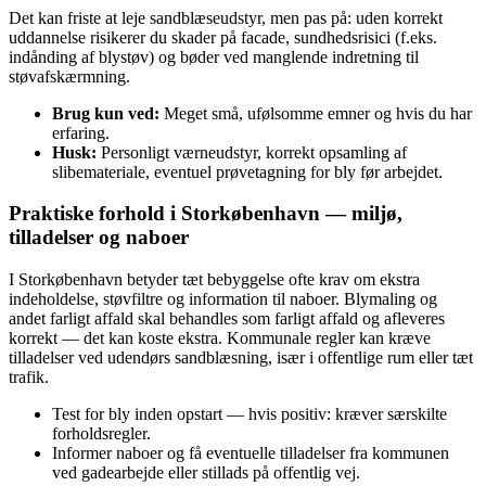
Det kan friste at leje sandblæseudstyr, men pas på: uden korrekt
uddannelse risikerer du skader på facade, sundhedsrisici (f.eks.
indånding af blystøv) og bøder ved manglende indretning til
støvafskærmning.
Brug kun ved:
Meget små, ufølsomme emner og hvis du har
erfaring.
Husk:
Personligt værneudstyr, korrekt opsamling af
slibemateriale, eventuel prøvetagning for bly før arbejdet.
Praktiske forhold i Storkøbenhavn — miljø,
tilladelser og naboer
I Storkøbenhavn betyder tæt bebyggelse ofte krav om ekstra
indeholdelse, støvfiltre og information til naboer. Blymaling og
andet farligt affald skal behandles som farligt affald og afleveres
korrekt — det kan koste ekstra. Kommunale regler kan kræve
tilladelser ved udendørs sandblæsning, især i offentlige rum eller tæt
trafik.
Test for bly inden opstart — hvis positiv: kræver særskilte
forholdsregler.
Informer naboer og få eventuelle tilladelser fra kommunen
ved gadearbejde eller stillads på offentlig vej.