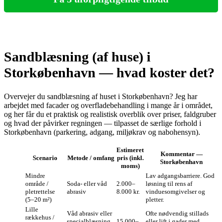
Sandblæsning (af huse) i
Storkøbenhavn — hvad koster det?
Overvejer du sandblæsning af huset i Storkøbenhavn? Jeg har
arbejdet med facader og overfladebehandling i mange år i området,
og her får du et praktisk og realistisk overblik over priser, faldgruber
og hvad der påvirker regningen — tilpasset de særlige forhold i
Storkøbenhavn (parkering, adgang, miljøkrav og nabohensyn).
Estimeret
Kommentar —
Scenario
Metode / omfang
pris (inkl.
Storkøbenhavn
moms)
Mindre
Lav adgangsbarriere. God
område /
Soda- eller våd
2.000–
løsning til rens af
pletrettelse
abrasiv
8.000 kr.
vinduesomgivelser og
(5–20 m²)
pletter.
Lille
Våd abrasiv eller
Ofte nødvendig stillads
rækkehus /
specialblæsning
15.000–
eller lift i gader med