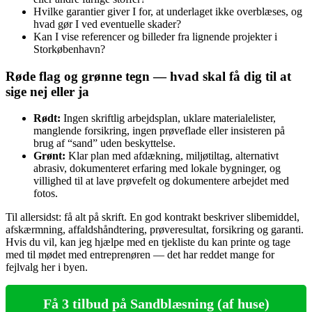
Hvilke garantier giver I for, at underlaget ikke overblæses, og
hvad gør I ved eventuelle skader?
Kan I vise referencer og billeder fra lignende projekter i
Storkøbenhavn?
Røde flag og grønne tegn — hvad skal få dig til at
sige nej eller ja
Rødt:
Ingen skriftlig arbejdsplan, uklare materialelister,
manglende forsikring, ingen prøveflade eller insisteren på
brug af “sand” uden beskyttelse.
Grønt:
Klar plan med afdækning, miljøtiltag, alternativt
abrasiv, dokumenteret erfaring med lokale bygninger, og
villighed til at lave prøvefelt og dokumentere arbejdet med
fotos.
Til allersidst: få alt på skrift. En god kontrakt beskriver slibemiddel,
afskærmning, affaldshåndtering, prøveresultat, forsikring og garanti.
Hvis du vil, kan jeg hjælpe med en tjekliste du kan printe og tage
med til mødet med entreprenøren — det har reddet mange for
fejlvalg her i byen.
Få 3 tilbud på Sandblæsning (af huse)