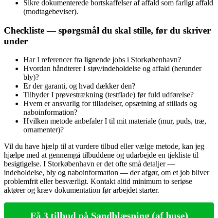
Sikre dokumenterede bortskaffelser af affald som farligt affald
(modtagebeviser).
Checkliste — spørgsmål du skal stille, før du skriver
under
Har I referencer fra lignende jobs i Storkøbenhavn?
Hvordan håndterer I støv/inde­holdelse og affald (herunder
bly)?
Er der garanti, og hvad dækker den?
Tilbyder I prøvestrækning (testflade) før fuld udførelse?
Hvem er ansvarlig for tilladelser, opsætning af stillads og
naboinformation?
Hvilken metode anbefaler I til mit materiale (mur, puds, træ,
ornamenter)?
Vil du have hjælp til at vurdere tilbud eller vælge metode, kan jeg
hjælpe med at gennemgå tilbuddene og udarbejde en tjekliste til
besigtigelse. I Storkøbenhavn er det ofte små detaljer —
indeholdelse, bly og naboinformation — der afgør, om et job bliver
problemfrit eller besværligt. Kontakt altid minimum to seriøse
aktører og kræv dokumentation før arbejdet starter.
Få 3 tilbud på Sandblæsning (af huse)