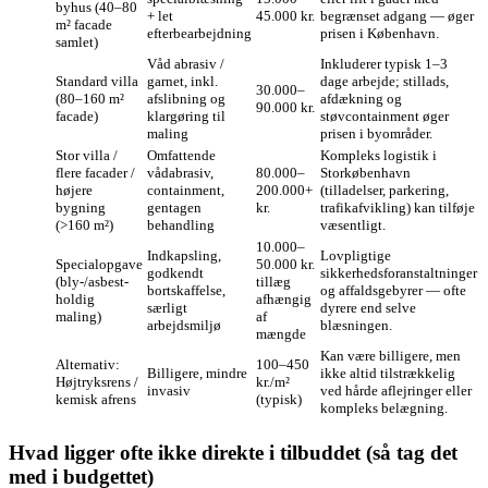
byhus (40–80
+ let
45.000 kr.
begrænset adgang — øger
m² facade
efterbearbejdning
prisen i København.
samlet)
Våd abrasiv /
Inkluderer typisk 1–3
Standard villa
garnet, inkl.
dage arbejde; stillads,
30.000–
(80–160 m²
afslibning og
afdækning og
90.000 kr.
facade)
klargøring til
støvcontainment øger
maling
prisen i byområder.
Stor villa /
Omfattende
Kompleks logistik i
flere facader /
vådabrasiv,
80.000–
Storkøbenhavn
højere
containment,
200.000+
(tilladelser, parkering,
bygning
gentagen
kr.
trafikafvikling) kan tilføje
(>160 m²)
behandling
væsentligt.
10.000–
Indkapsling,
Lovpligtige
Specialopgave
50.000 kr.
godkendt
sikkerhedsforanstaltninger
(bly-/asbest-
tillæg
bortskaffelse,
og affaldsgebyrer — ofte
holdig
afhængig
særligt
dyrere end selve
maling)
af
arbejdsmiljø
blæsningen.
mængde
Kan være billigere, men
Alternativ:
100–450
Billigere, mindre
ikke altid tilstrækkelig
Højtryksrens /
kr./m²
invasiv
ved hårde aflejringer eller
kemisk afrens
(typisk)
kompleks belægning.
Hvad ligger ofte ikke direkte i tilbuddet (så tag det
med i budgettet)