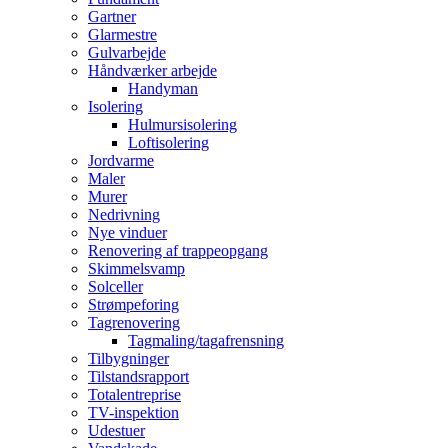
Gartner
Glarmestre
Gulvarbejde
Håndværker arbejde
Handyman
Isolering
Hulmursisolering
Loftisolering
Jordvarme
Maler
Murer
Nedrivning
Nye vinduer
Renovering af trappeopgang
Skimmelsvamp
Solceller
Strømpeforing
Tagrenovering
Tagmaling/tagafrensning
Tilbygninger
Tilstandsrapport
Totalentreprise
TV-inspektion
Udestuer