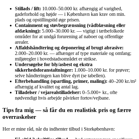
Stillads / lift:
10.000–50.000 kr. afhængig af varighed,
gadeforhold og højde — i København kan krav om min.
plads og opstillingstid øge prisen.
Containment og støvbegrænsning (vådblæsning eller
afdækning):
5.000–30.000 kr. — vigtigt i tætbefolkede
områder for at undgå forurening af naboer og offentlige
arealer.
Affaldshåndtering og deponering af brugt abrasive:
2.000–20.000 kr. — afhænger af type materiale og omfang;
miljøregler i hovedstadsområdet er strikse.
Undersøgelse for bly/asbest og ekstra
sikkerhedsforanstaltninger:
1.000–10.000 kr. for prøver;
selve håndteringen kan blive dyrt (se tabellen).
Efterbehandling (spartling, primer, maling):
40–200 kr./m²
afhængig af kvalitet og antal lag.
Tilladelser / vejarealstilladelser:
0–5.000+ kr., ofte
nødvendigt hvis arbejde påvirker fortov/vejbane.
Tips fra mig — så får du en realistisk pris og færre
overraskelser
Her er mine råd, når du indhenter tilbud i Storkøbenhavn: