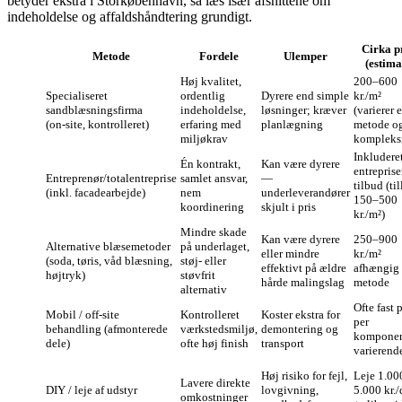
betyder ekstra i Storkøbenhavn, så læs især afsnittene om
indeholdelse og affaldshåndtering grundigt.
Cirka p
Metode
Fordele
Ulemper
(estima
Høj kvalitet,
200–600
Specialiseret
ordentlig
Dyrere end simple
kr./m²
sandblæsningsfirma
indeholdelse,
løsninger; kræver
(varierer e
(on‑site, kontrolleret)
erfaring med
planlægning
metode o
miljøkrav
kompleksi
Inkluderet
Én kontrakt,
Kan være dyrere
entrepris
Entreprenør/totalentreprise
samlet ansvar,
—
tilbud (ti
(inkl. facadearbejde)
nem
underleverandører
150–500
koordinering
skjult i pris
kr./m²)
Mindre skade
Kan være dyrere
250–900
Alternative blæsemetoder
på underlaget,
eller mindre
kr./m²
(soda, tøris, våd blæsning,
støj- eller
effektivt på ældre
afhængig
højtryk)
støvfrit
hårde malingslag
metode
alternativ
Ofte fast p
Mobil / off‑site
Kontrolleret
Koster ekstra for
per
behandling (afmonterede
værkstedsmiljø,
demontering og
komponen
dele)
ofte høj finish
transport
varierend
Høj risiko for fejl,
Leje 1.00
Lavere direkte
DIY / leje af udstyr
lovgivning,
5.000 kr.
omkostninger