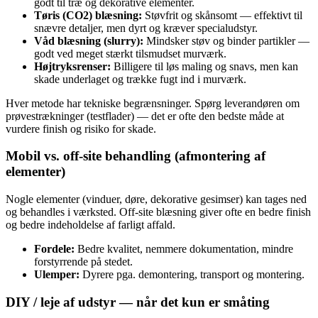
godt til træ og dekorative elementer.
Tøris (CO2) blæsning:
Støvfrit og skånsomt — effektivt til
snævre detaljer, men dyrt og kræver specialudstyr.
Våd blæsning (slurry):
Mindsker støv og binder partikler —
godt ved meget stærkt tilsmudset murværk.
Højtryksrenser:
Billigere til løs maling og snavs, men kan
skade underlaget og trække fugt ind i murværk.
Hver metode har tekniske begrænsninger. Spørg leverandøren om
prøvestrækninger (testflader) — det er ofte den bedste måde at
vurdere finish og risiko for skade.
Mobil vs. off‑site behandling (afmontering af
elementer)
Nogle elementer (vinduer, døre, dekorative gesimser) kan tages ned
og behandles i værksted. Off‑site blæsning giver ofte en bedre finish
og bedre indeholdelse af farligt affald.
Fordele:
Bedre kvalitet, nemmere dokumentation, mindre
forstyrrende på stedet.
Ulemper:
Dyrere pga. demontering, transport og montering.
DIY / leje af udstyr — når det kun er småting