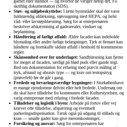
garnet eller stålshot — og hvorfor de vælger netop det. Få
skriftlig dokumentation (SDS).
Støv- og miljøbeskyttelse:
I tætte byområder skal der være
fuldstændig afdækning, støvsugning med HEPA, og helst
våd- eller lavstøjsblæsning. Sørg for at entreprenøren
beskriver afskærmning af gadearealer, vinduer og
beplantning.
Håndtering af farligt affald:
Ældre facader kan indeholde
blymaling eller andre farlige belægninger. Tjek at firmaet kan
håndtere og bortskaffe sådant affald i henhold til kommunens
regler.
Skånsomhed over for underlaget:
Sandblæsning kan fjerne
for meget af facaden, særligt på blød puds eller gamle tegl.
Bed om dokumentation for erfaring med præcis måling af
tryk, afstand og abrasiv type — og krav om testopstryg
(prøvefelt) før de går i gang.
Fredede og bevaringsværdige bygninger:
I Storkøbenhavn
er mange ejendomme delvist eller helt fredede. Undersøg om
du skal have tilladelse fra kommunen eller Kulturstyrelsen, og
vælg entreprenør med erfaring i fredede facader.
Tilladelser og logistik i byen:
Arbejde på fortov eller vej
kræver ofte tilladelse, afspærring og eventuelt
parkeringsdispensation. Tænk også på adgang til stillads og
kran — smalle gader kan give meromkostninger.
Forsikring og ansvar:
Sørg for entreprenøren har