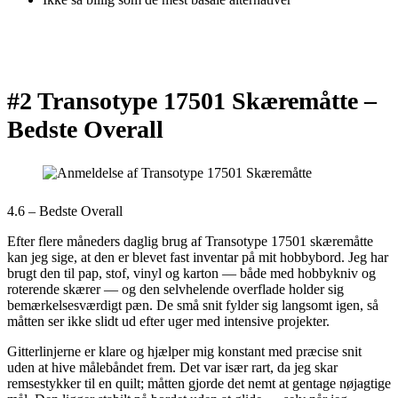
#2 Transotype 17501 Skæremåtte –
Bedste Overall
4.6 – Bedste Overall
Efter flere måneders daglig brug af Transotype 17501 skæremåtte
kan jeg sige, at den er blevet fast inventar på mit hobbybord. Jeg har
brugt den til pap, stof, vinyl og karton — både med hobbykniv og
roterende skærer — og den selvhelende overflade holder sig
bemærkelsesværdigt pæn. De små snit fylder sig langsomt igen, så
måtten ser ikke slidt ud efter uger med intensive projekter.
Gitterlinjerne er klare og hjælper mig konstant med præcise snit
uden at hive målebåndet frem. Det var især rart, da jeg skar
remsestykker til en quilt; måtten gjorde det nemt at gentage nøjagtige