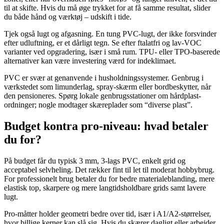
til at skifte. Hvis du må øge trykket for at få samme resultat, slider
du både hånd og værktøj – udskift i tide.
Tjek også lugt og afgasning. En tung PVC-lugt, der ikke forsvinder
efter udluftning, er et dårligt tegn. Se efter ftalatfri og lav-VOC
varianter ved opgradering, især i små rum. TPU- eller TPO-baserede
alternativer kan være investering værd for indeklimaet.
PVC er svær at genanvende i husholdningssystemer. Genbrug i
værkstedet som limunderlag, spray-skærm eller bordbeskytter, når
den pensioneres. Spørg lokale genbrugsstationer om hårdplast-
ordninger; nogle modtager skæreplader som “diverse plast”.
Budget kontra pro-niveau: hvad betaler
du for?
På budget får du typisk 3 mm, 3-lags PVC, enkelt grid og
acceptabel selvheling. Det rækker fint til let til moderat hobbybrug.
For professionelt brug betaler du for bedre materialeblanding, mere
elastisk top, skarpere og mere langtidsholdbare grids samt lavere
lugt.
Pro-måtter holder geometri bedre over tid, især i A1/A2-størrelser,
hvor billige kerner kan slå sig. Hvis du skærer dagligt eller arbejder