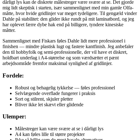
dårligt lys kan de diskrete målestreger være svære at se. Det gjorde
mig lidt skeptisk i starten, især sammenlignet med min gamle Olfa-
måtte, hvor hvide gridlinjer var meget tydeligere. Til gengæld vinder
Dahle på stabilitet: den glider ikke rundt på mit laminatbord, og jeg
har oplevet færre dybe hak end på billigere, tyndere kinesiske
måtter.
Sammenlignet med Fiskars føles Dahle lidt mere professionel i
finishen — mindre plastisk lugt og fastere kantfinish. Jeg anbefaler
den til hobbyfolk og semi-professionelle, der vil have et diskret,
holdbart underlag i A4-størrelse og som værdsætter et pænt
arbejdsområde fremfor maksimal synlighed af gridlinjer.
Fordele:
Robust og behagelig tykkelse — føles professionel
Selvlægende overflade fungerer i praksis
Sort og stilrent, skjuler pletter
Bliver ikke let skævt eller glidende
Ulemper:
Målestreger kan være svære at se i dårligt lys
A4 kan føles lille til større projekter
Ikke så billig som de mest basale alternativer