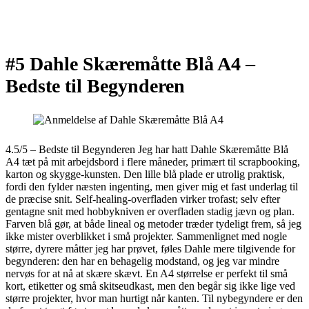
#5 Dahle Skæremåtte Blå A4 –
Bedste til Begynderen
4.5/5 – Bedste til Begynderen Jeg har hatt Dahle Skæremåtte Blå
A4 tæt på mit arbejdsbord i flere måneder, primært til scrapbooking,
karton og skygge-kunsten. Den lille blå plade er utrolig praktisk,
fordi den fylder næsten ingenting, men giver mig et fast underlag til
de præcise snit. Self-healing-overfladen virker trofast; selv efter
gentagne snit med hobbykniven er overfladen stadig jævn og plan.
Farven blå gør, at både lineal og metoder træder tydeligt frem, så jeg
ikke mister overblikket i små projekter. Sammenlignet med nogle
større, dyrere måtter jeg har prøvet, føles Dahle mere tilgivende for
begynderen: den har en behagelig modstand, og jeg var mindre
nervøs for at nå at skære skævt. En A4 størrelse er perfekt til små
kort, etiketter og små skitseudkast, men den begår sig ikke lige ved
større projekter, hvor man hurtigt når kanten. Til nybegyndere er den