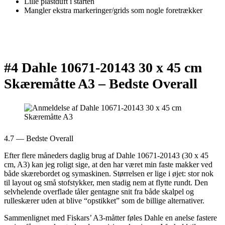
Lille plastduft i starten
Mangler ekstra markeringer/grids som nogle foretrækker
#4 Dahle 10671-20143 30 x 45 cm
Skæremåtte A3 –
Bedste Overall
4.7 — Bedste Overall
Efter flere måneders daglig brug af Dahle 10671-20143 (30 x 45
cm, A3) kan jeg roligt sige, at den har været min faste makker ved
både skærebordet og symaskinen. Størrelsen er lige i øjet: stor nok
til layout og små stofstykker, men stadig nem at flytte rundt. Den
selvhelende overflade tåler gentagne snit fra både skalpel og
rulleskærer uden at blive “opstikket” som de billige alternativer.
Sammenlignet med Fiskars’ A3-måtter føles Dahle en anelse fastere