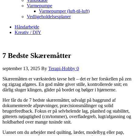
Vandskade
Varmepumpe
Varmepumper (luft-til-luft)
Vedligeholdelsesplaner
Håndarbejde
Kreativ / DIY
7 Bedste Skæremåtter
september 13, 2025
By
Terapi-Hobby
0
Skæremåtten er værkstedets tavse helt – det er her forskellen på zen
og zigzag afgøres. En god måtte giver stille, kontrollerede snit; en
dårlig sluger klingen, glider på bordet og bølger i hjørnerne.
Her får du de 7 bedste skæremåtter, udvalgt på baggrund af
dokumenterede afprøvninger, præcisionsmålinger og solid
brugerfeedback. Fokus er på selvhelende lag, planhed og stabilitet,
gitterets nøjagtighed (cm/tommer), overfladegreb, lugt/afgasning og
holdbarhed over mange tusinde snit.
Uanset om du arbejder med quilting, læder, modelbyg eller pap,