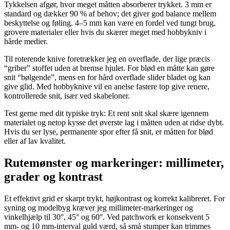
Tykkelsen afgør, hvor meget måtten absorberer trykket. 3 mm er
standard og dækker 90 % af behov; det giver god balance mellem
beskyttelse og føling. 4–5 mm kan være en fordel ved tungt brug,
grovere materialer eller hvis du skærer meget med hobbykniv i
hårde medier.
Til roterende knive foretrækker jeg en overflade, der lige præcis
“griber” stoffet uden at bremse hjulet. For blød en måtte kan gøre
snit “bølgende”, mens en for hård overflade slider bladet og kan
give glid. Med hobbyknive vil en anelse fastere top give renere,
kontrollerede snit, især ved skabeloner.
Test gerne med dit typiske tryk: Et rent snit skal skære igennem
materialet og netop kysse det øverste lag i måtten uden at ridse dybt.
Hvis du ser lyse, permanente spor efter få snit, er måtten for blød
eller af lav kvalitet.
Rutemønster og markeringer: millimeter,
grader og kontrast
Et effektivt grid er skarpt trykt, højkontrast og korrekt kalibreret. For
syning og modelbyg kræver jeg millimeter-markeringer og
vinkelhjælp til 30°, 45° og 60°. Ved patchwork er konsekvent 5
mm- og 10 mm-interval guld værd, så små stumper kan trimmes