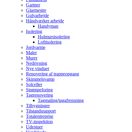
Gartner
Glarmestre
Gulvarbejde
Håndværker arbejde
Handyman
Isolering
Hulmursisolering
Loftisolering
Jordvarme
Maler
Murer
Nedrivning
Nye vinduer
Renovering af trappeopgang
Skimmelsvamp
Solceller
Strømpeforing
Tagrenovering
Tagmaling/tagafrensning
Tilbygninger
Tilstandsrapport
Totalentreprise
TV-inspektion
Udestuer