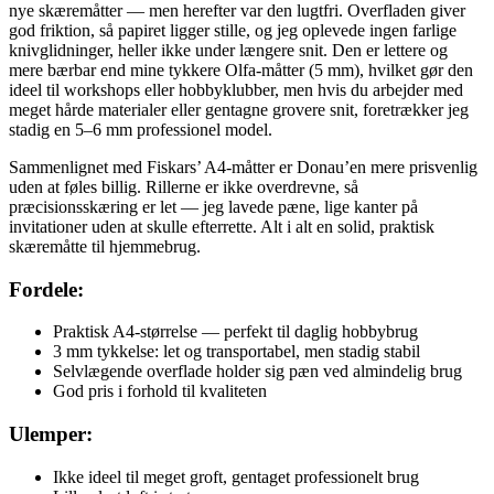
nye skæremåtter — men herefter var den lugtfri. Overfladen giver
god friktion, så papiret ligger stille, og jeg oplevede ingen farlige
knivglidninger, heller ikke under længere snit. Den er lettere og
mere bærbar end mine tykkere Olfa-måtter (5 mm), hvilket gør den
ideel til workshops eller hobbyklubber, men hvis du arbejder med
meget hårde materialer eller gentagne grovere snit, foretrækker jeg
stadig en 5–6 mm professionel model.
Sammenlignet med Fiskars’ A4-måtter er Donau’en mere prisvenlig
uden at føles billig. Rillerne er ikke overdrevne, så
præcisionsskæring er let — jeg lavede pæne, lige kanter på
invitationer uden at skulle efterrette. Alt i alt en solid, praktisk
skæremåtte til hjemmebrug.
Fordele:
Praktisk A4-størrelse — perfekt til daglig hobbybrug
3 mm tykkelse: let og transportabel, men stadig stabil
Selvlægende overflade holder sig pæn ved almindelig brug
God pris i forhold til kvaliteten
Ulemper:
Ikke ideel til meget groft, gentaget professionelt brug