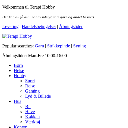
Skip
Velkommen til Terapi Hobby
to
the
Her kan du få alt i hobby udstyr, som garn og andet lækkert
content
Levering
|
Handelsbetingelser
|
Åbningstider
Terapi Hobby
Popular searches:
Garn
|
Strikkepinde
|
Syning
Åbningstider: Man-Fre 10:00-16:00
Børn
Helse
Hobby
Sport
Rejse
Gaming
Lyd & Billede
Hus
Bil
Have
Køkken
Værktøj
Kontor