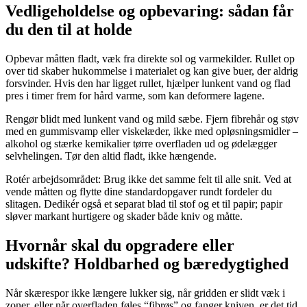
Vedligeholdelse og opbevaring: sådan får
du den til at holde
Opbevar måtten fladt, væk fra direkte sol og varmekilder. Rullet op
over tid skaber hukommelse i materialet og kan give buer, der aldrig
forsvinder. Hvis den har ligget rullet, hjælper lunkent vand og flad
pres i timer frem for hård varme, som kan deformere lagene.
Rengør blidt med lunkent vand og mild sæbe. Fjern fibrehår og støv
med en gummisvamp eller viskelæder, ikke med opløsningsmidler –
alkohol og stærke kemikalier tørre overfladen ud og ødelægger
selvhelingen. Tør den altid fladt, ikke hængende.
Rotér arbejdsområdet: Brug ikke det samme felt til alle snit. Ved at
vende måtten og flytte dine standardopgaver rundt fordeler du
slitagen. Dedikér også et separat blad til stof og et til papir; papir
sløver markant hurtigere og skader både kniv og måtte.
Hvornår skal du opgradere eller
udskifte? Holdbarhed og bæredygtighed
Når skærespor ikke længere lukker sig, når gridden er slidt væk i
zoner, eller når overfladen føles “fibrøs” og fanger kniven, er det tid