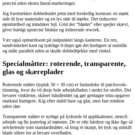
præcist uden ekstra lineal-markeringer.
Jeg foretrækker dobbeltsidet print med forskellig kontrast: en mørk
side til lyse materialer og en lys side til mørke. Det reducerer
øjentræthed og mindsker fejl. Grid der “bløder” eller spejler skævt,
giver hurtigt upræcise blokke og irriterende rework.
Vær også opmærksom på nulpunkter langs kanterne. En ren,
sandvinkelret kant og tydelige 0-linjer gør det hurtigere at nulstille
og måle parallelt uden at skulle dobbelttjekke med vinkel.
Specialmåtter: roterende, transparente,
glas og skæreplader
Roterende måtter (typisk 30 × 30 cm) er fantastiske til patchwork-
trimning, hvor du vil dreje hele arbejdsfladen i stedet for stoffet. Det
bevarer vinklerne, skåner håndleddet og gør gentagne trim-opgaver
markant hurtigere. Kig efter stabil base og glat, men fast rotation
uden slør.
Transparente måtter er nyttige på lysborde til applikationer, stencil-
arbejde og fin justering af mønstre. De er ofte hårdere og ikke lige så
selvhelende som standardmåtter, så brug et skarpt, let tryk og udskift
blade oftere for at bevare overfladen.