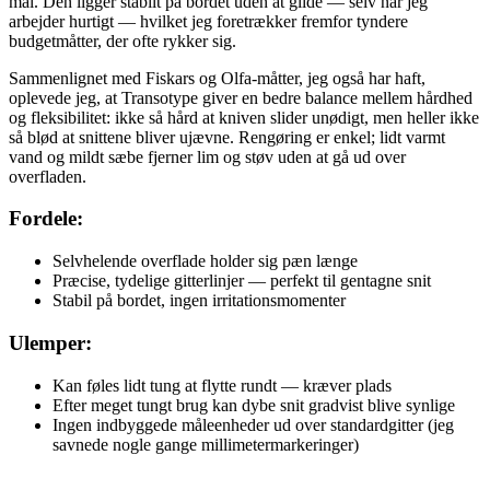
mål. Den ligger stabilt på bordet uden at glide — selv når jeg
arbejder hurtigt — hvilket jeg foretrækker fremfor tyndere
budgetmåtter, der ofte rykker sig.
Sammenlignet med Fiskars og Olfa-måtter, jeg også har haft,
oplevede jeg, at Transotype giver en bedre balance mellem hårdhed
og fleksibilitet: ikke så hård at kniven slider unødigt, men heller ikke
så blød at snittene bliver ujævne. Rengøring er enkel; lidt varmt
vand og mildt sæbe fjerner lim og støv uden at gå ud over
overfladen.
Fordele:
Selvhelende overflade holder sig pæn længe
Præcise, tydelige gitterlinjer — perfekt til gentagne snit
Stabil på bordet, ingen irritationsmomenter
Ulemper:
Kan føles lidt tung at flytte rundt — kræver plads
Efter meget tungt brug kan dybe snit gradvist blive synlige
Ingen indbyggede måleenheder ud over standardgitter (jeg
savnede nogle gange millimetermarkeringer)