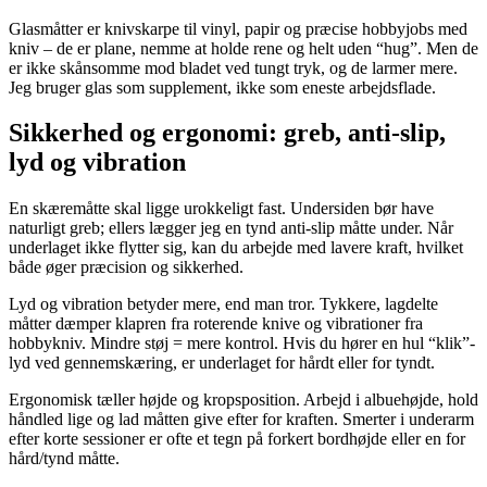
Glasmåtter er knivskarpe til vinyl, papir og præcise hobbyjobs med
kniv – de er plane, nemme at holde rene og helt uden “hug”. Men de
er ikke skånsomme mod bladet ved tungt tryk, og de larmer mere.
Jeg bruger glas som supplement, ikke som eneste arbejdsflade.
Sikkerhed og ergonomi: greb, anti-slip,
lyd og vibration
En skæremåtte skal ligge urokkeligt fast. Undersiden bør have
naturligt greb; ellers lægger jeg en tynd anti-slip måtte under. Når
underlaget ikke flytter sig, kan du arbejde med lavere kraft, hvilket
både øger præcision og sikkerhed.
Lyd og vibration betyder mere, end man tror. Tykkere, lagdelte
måtter dæmper klapren fra roterende knive og vibrationer fra
hobbykniv. Mindre støj = mere kontrol. Hvis du hører en hul “klik”-
lyd ved gennemskæring, er underlaget for hårdt eller for tyndt.
Ergonomisk tæller højde og kropsposition. Arbejd i albuehøjde, hold
håndled lige og lad måtten give efter for kraften. Smerter i underarm
efter korte sessioner er ofte et tegn på forkert bordhøjde eller en for
hård/tynd måtte.