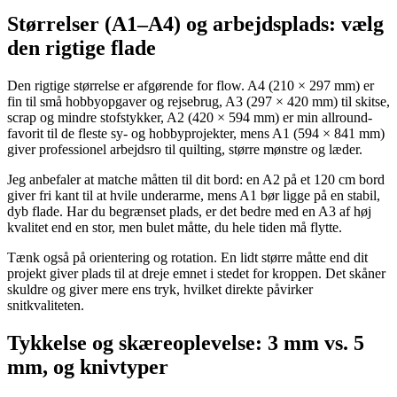
Størrelser (A1–A4) og arbejdsplads: vælg
den rigtige flade
Den rigtige størrelse er afgørende for flow. A4 (210 × 297 mm) er
fin til små hobbyopgaver og rejsebrug, A3 (297 × 420 mm) til skitse,
scrap og mindre stofstykker, A2 (420 × 594 mm) er min allround-
favorit til de fleste sy- og hobbyprojekter, mens A1 (594 × 841 mm)
giver professionel arbejdsro til quilting, større mønstre og læder.
Jeg anbefaler at matche måtten til dit bord: en A2 på et 120 cm bord
giver fri kant til at hvile underarme, mens A1 bør ligge på en stabil,
dyb flade. Har du begrænset plads, er det bedre med en A3 af høj
kvalitet end en stor, men bulet måtte, du hele tiden må flytte.
Tænk også på orientering og rotation. En lidt større måtte end dit
projekt giver plads til at dreje emnet i stedet for kroppen. Det skåner
skuldre og giver mere ens tryk, hvilket direkte påvirker
snitkvaliteten.
Tykkelse og skæreoplevelse: 3 mm vs. 5
mm, og knivtyper