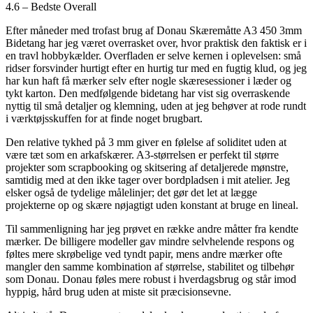
4.6 – Bedste Overall
Efter måneder med trofast brug af Donau Skæremåtte A3 450 3mm
Bidetang har jeg været overrasket over, hvor praktisk den faktisk er i
en travl hobbykælder. Overfladen er selve kernen i oplevelsen: små
ridser forsvinder hurtigt efter en hurtig tur med en fugtig klud, og jeg
har kun haft få mærker selv efter nogle skæresessioner i læder og
tykt karton. Den medfølgende bidetang har vist sig overraskende
nyttig til små detaljer og klemning, uden at jeg behøver at rode rundt
i værktøjsskuffen for at finde noget brugbart.
Den relative tykhed på 3 mm giver en følelse af soliditet uden at
være tæt som en arkafskærer. A3-størrelsen er perfekt til større
projekter som scrapbooking og skitsering af detaljerede mønstre,
samtidig med at den ikke tager over bordpladsen i mit atelier. Jeg
elsker også de tydelige målelinjer; det gør det let at lægge
projekterne op og skære nøjagtigt uden konstant at bruge en lineal.
Til sammenligning har jeg prøvet en række andre måtter fra kendte
mærker. De billigere modeller gav mindre selvhelende respons og
føltes mere skrøbelige ved tyndt papir, mens andre mærker ofte
mangler den samme kombination af størrelse, stabilitet og tilbehør
som Donau. Donau føles mere robust i hverdagsbrug og står imod
hyppig, hård brug uden at miste sit præcisionsevne.