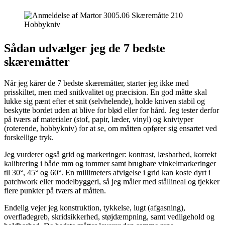
Sådan udvælger jeg de 7 bedste
skæremåtter
Når jeg kårer de 7 bedste skæremåtter, starter jeg ikke med
prisskiltet, men med snitkvalitet og præcision. En god måtte skal
lukke sig pænt efter et snit (selvhelende), holde kniven stabil og
beskytte bordet uden at blive for blød eller for hård. Jeg tester derfor
på tværs af materialer (stof, papir, læder, vinyl) og knivtyper
(roterende, hobbykniv) for at se, om måtten opfører sig ensartet ved
forskellige tryk.
Jeg vurderer også grid og markeringer: kontrast, læsbarhed, korrekt
kalibrering i både mm og tommer samt brugbare vinkelmarkeringer
til 30°, 45° og 60°. En millimeters afvigelse i grid kan koste dyrt i
patchwork eller modelbyggeri, så jeg måler med stållineal og tjekker
flere punkter på tværs af måtten.
Endelig vejer jeg konstruktion, tykkelse, lugt (afgasning),
overfladegreb, skridsikkerhed, støjdæmpning, samt vedligehold og