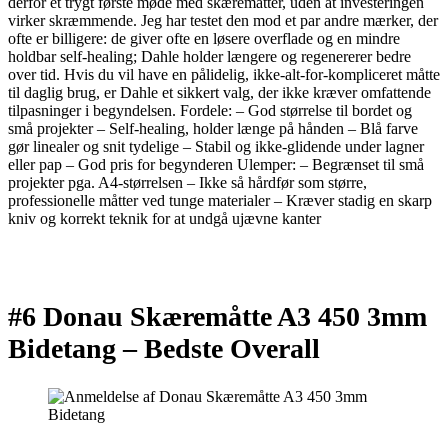
derfor et trygt første møde med skæremåtter, uden at investeringen
virker skræmmende. Jeg har testet den mod et par andre mærker, der
ofte er billigere: de giver ofte en løsere overflade og en mindre
holdbar self-healing; Dahle holder længere og regenererer bedre
over tid. Hvis du vil have en pålidelig, ikke-alt-for-kompliceret måtte
til daglig brug, er Dahle et sikkert valg, der ikke kræver omfattende
tilpasninger i begyndelsen. Fordele: – God størrelse til bordet og
små projekter – Self-healing, holder længe på hånden – Blå farve
gør linealer og snit tydelige – Stabil og ikke-glidende under lagner
eller pap – God pris for begynderen Ulemper: – Begrænset til små
projekter pga. A4-størrelsen – Ikke så hårdfør som større,
professionelle måtter ved tunge materialer – Kræver stadig en skarp
kniv og korrekt teknik for at undgå ujævne kanter
#6 Donau Skæremåtte A3 450 3mm
Bidetang –
Bedste Overall