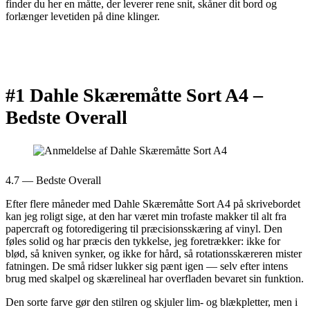
finder du her en måtte, der leverer rene snit, skåner dit bord og
forlænger levetiden på dine klinger.
#1 Dahle Skæremåtte Sort A4 –
Bedste Overall
4.7 — Bedste Overall
Efter flere måneder med Dahle Skæremåtte Sort A4 på skrivebordet
kan jeg roligt sige, at den har været min trofaste makker til alt fra
papercraft og fotoredigering til præcisionsskæring af vinyl. Den
føles solid og har præcis den tykkelse, jeg foretrækker: ikke for
blød, så kniven synker, og ikke for hård, så rotationsskæreren mister
fatningen. De små ridser lukker sig pænt igen — selv efter intens
brug med skalpel og skærelineal har overfladen bevaret sin funktion.
Den sorte farve gør den stilren og skjuler lim- og blækpletter, men i