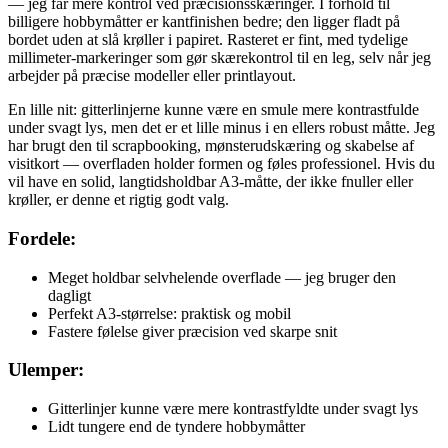
— jeg får mere kontrol ved præcisionsskæringer. I forhold til
billigere hobbymåtter er kantfinishen bedre; den ligger fladt på
bordet uden at slå krøller i papiret. Rasteret er fint, med tydelige
millimeter-markeringer som gør skærekontrol til en leg, selv når jeg
arbejder på præcise modeller eller printlayout.
En lille nit: gitterlinjerne kunne være en smule mere kontrastfulde
under svagt lys, men det er et lille minus i en ellers robust måtte. Jeg
har brugt den til scrapbooking, mønsterudskæring og skabelse af
visitkort — overfladen holder formen og føles professionel. Hvis du
vil have en solid, langtidsholdbar A3-måtte, der ikke fnuller eller
krøller, er denne et rigtig godt valg.
Fordele:
Meget holdbar selvhelende overflade — jeg bruger den
dagligt
Perfekt A3-størrelse: praktisk og mobil
Fastere følelse giver præcision ved skarpe snit
Ulemper:
Gitterlinjer kunne være mere kontrastfyldte under svagt lys
Lidt tungere end de tyndere hobbymåtter