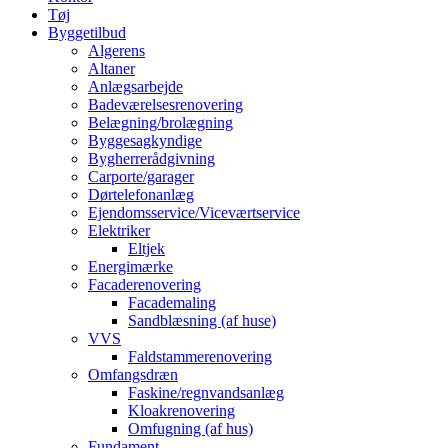
Tøj
Byggetilbud
Algerens
Altaner
Anlægsarbejde
Badeværelsesrenovering
Belægning/brolægning
Byggesagkyndige
Bygherrerådgivning
Carporte/garager
Dørtelefonanlæg
Ejendomsservice/Viceværtservice
Elektriker
Eltjek
Energimærke
Facaderenovering
Facademaling
Sandblæsning (af huse)
VVS
Faldstammerenovering
Omfangsdræn
Faskine/regnvandsanlæg
Kloakrenovering
Omfugning (af hus)
Fundament