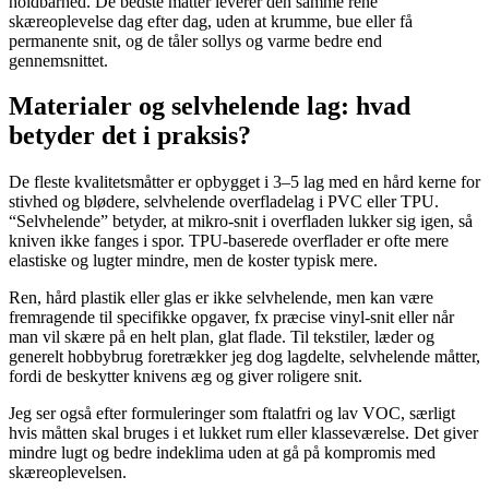
holdbarhed. De bedste måtter leverer den samme rene
skæreoplevelse dag efter dag, uden at krumme, bue eller få
permanente snit, og de tåler sollys og varme bedre end
gennemsnittet.
Materialer og selvhelende lag: hvad
betyder det i praksis?
De fleste kvalitetsmåtter er opbygget i 3–5 lag med en hård kerne for
stivhed og blødere, selvhelende overfladelag i PVC eller TPU.
“Selvhelende” betyder, at mikro-snit i overfladen lukker sig igen, så
kniven ikke fanges i spor. TPU-baserede overflader er ofte mere
elastiske og lugter mindre, men de koster typisk mere.
Ren, hård plastik eller glas er ikke selvhelende, men kan være
fremragende til specifikke opgaver, fx præcise vinyl-snit eller når
man vil skære på en helt plan, glat flade. Til tekstiler, læder og
generelt hobbybrug foretrækker jeg dog lagdelte, selvhelende måtter,
fordi de beskytter knivens æg og giver roligere snit.
Jeg ser også efter formuleringer som ftalatfri og lav VOC, særligt
hvis måtten skal bruges i et lukket rum eller klasseværelse. Det giver
mindre lugt og bedre indeklima uden at gå på kompromis med
skæreoplevelsen.