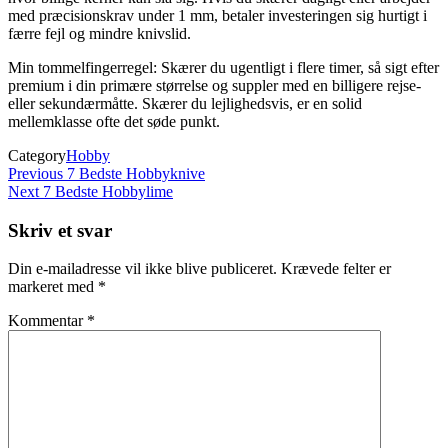
med præcisionskrav under 1 mm, betaler investeringen sig hurtigt i
færre fejl og mindre knivslid.
Min tommelfingerregel: Skærer du ugentligt i flere timer, så sigt efter
premium i din primære størrelse og suppler med en billigere rejse-
eller sekundærmåtte. Skærer du lejlighedsvis, er en solid
mellemklasse ofte det søde punkt.
Category
Hobby
Indlægsnavigation
Previous
Previous
7 Bedste Hobbyknive
Post
Next
Next
7 Bedste Hobbylime
Post
Skriv et svar
Din e-mailadresse vil ikke blive publiceret.
Krævede felter er
markeret med
*
Kommentar
*