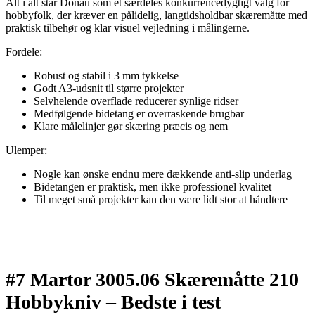
Alt i alt står Donau som et særdeles konkurrencedygtigt valg for
hobbyfolk, der kræver en pålidelig, langtidsholdbar skæremåtte med
praktisk tilbehør og klar visuel vejledning i målingerne.
Fordele:
Robust og stabil i 3 mm tykkelse
Godt A3-udsnit til større projekter
Selvhelende overflade reducerer synlige ridser
Medfølgende bidetang er overraskende brugbar
Klare målelinjer gør skæring præcis og nem
Ulemper:
Nogle kan ønske endnu mere dækkende anti-slip underlag
Bidetangen er praktisk, men ikke professionel kvalitet
Til meget små projekter kan den være lidt stor at håndtere
#7 Martor 3005.06 Skæremåtte 210
Hobbykniv –
Bedste i test