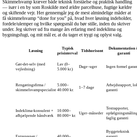
Skimmelsvamp kræver både teknisk forståelse og praktisk handling
— især i en by som Roskilde med ældre parcelhuse, fugtige kældre
og skiftende vejr. Her gennemgår jeg de mest almindelige måder at
få skimmelsvamp “done for you” på, hvad hver løsning indeholder,
fordele/ulemper og hvilke spørgsmål du bør stille, inden du skriver
under. Jeg skriver ud fra mange års erfaring med indeklima og
bygningsfugt, og mit mål er, at du tager et trygt og oplyst valg.
Typisk
Dokumentation
Løsning
Tidshorisont
prisinterval
garanti
Gør‑det‑selv (med
Lav (0–
Dage–uger
Ingen formel garan
vejledning)
5.000 kr.)
Rengøringsfirma /
5.000–
Arbejdsrapport, lo
1–7 dage
skimmelsvampspecialist
40.000 kr.
garanti
Testrapporter,
Indeklima‑konsulent +
10.000–
Uger–måneder
opfølgningsmåling
afhjælpende håndværk
80.000+ kr.
faglig garanti
Byggeteknisk
Entreprenør /
40.000–
garanti,