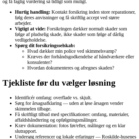
og få faglig vurdering så tidligt som muligt.
Hurtig handling:
Kontakt forsikring inden store reparationer,
følg deres anvisninger og få skriftlig accept ved større
arbejder.
Vigtigt at vide:
Forsikringen dækker normalt skader som
følge af pludselig skade, ikke skader som følge af dårlig
vedligeholdelse.
Spørg dit forsikringsselskab:
Hvad dækker min police ved skimmelsvamp?
Kræves der forhåndsgodkendelse af håndværkere eller
konsulenter?
Hvordan dokumenteres og afregnes skaden?
Tjekliste før du vælger løsning
Identificér omfang: overflade vs. skjult.
Sørg for årsagsafklaring — uden at løse årsagen vender
skimmelen tilbage.
Få skriftligt tilbud med specifikationer: omfang, materialer,
affaldshåndtering og opfølgningsmålinger.
Kræv dokumentation: fotos før/efter, målinger og en klar
slutrapport.
Undersøg referencer og lokale erfaringer — Roskilde‑husenes