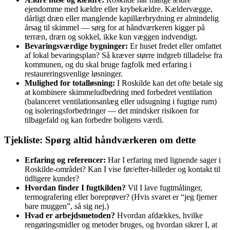
ejendomme med kældre eller krybekældre. Kældervægge,
dårligt dræn eller manglende kapillærbrydning er almindelig
årsag til skimmel — sørg for at håndværkeren kigger på
terræn, dræn og sokkel, ikke kun væggen indvendigt.
Bevaringsværdige bygninger:
Er huset fredet eller omfattet
af lokal bevaringsplan? Så kræver større indgreb tilladelse fra
kommunen, og du skal bruge fagfolk med erfaring i
restaureringsvenlige løsninger.
Mulighed for totalløsning:
I Roskilde kan det ofte betale sig
at kombinere skimmeludbedring med forbedret ventilation
(balanceret ventilationsanlæg eller udsugning i fugtige rum)
og isoleringsforbedringer — det mindsker risikoen for
tilbagefald og kan forbedre boligens værdi.
Tjekliste: Spørg altid håndværkeren om dette
Erfaring og referencer:
Har I erfaring med lignende sager i
Roskilde-området? Kan I vise før/efter-billeder og kontakt til
tidligere kunder?
Hvordan finder I fugtkilden?
Vil I lave fugtmålinger,
termografering eller boreprøver? (Hvis svaret er “jeg fjerner
bare muggen”, så sig nej.)
Hvad er arbejdsmetoden?
Hvordan afdækkes, hvilke
rengøringsmidler og metoder bruges, og hvordan sikrer I, at