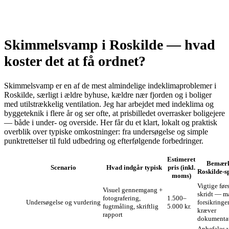
Skimmelsvamp i Roskilde — hvad
koster det at få ordnet?
Skimmelsvamp er en af de mest almindelige indeklimaproblemer i
Roskilde, særligt i ældre byhuse, kældre nær fjorden og i boliger
med utilstrækkelig ventilation. Jeg har arbejdet med indeklima og
byggeteknik i flere år og ser ofte, at prisbilledet overrasker bolig­ejere
— både i under- og overside. Her får du et klart, lokalt og praktisk
overblik over typiske omkostninger: fra undersøgelse og simple
punktrettelser til fuld udbedring og efterfølgende forbedringer.
Estimeret
Bemær
Scenario
Hvad indgår typisk
pris (inkl.
Roskilde‑sp
moms)
Vigtige før
Visuel gennemgang +
skridt — m
fotografering,
1.500–
Undersøgelse og vurdering
forsikringe
fugtmåling, skriftlig
5.000 kr.
kræver
rapport
dokumentat
Anbefales 