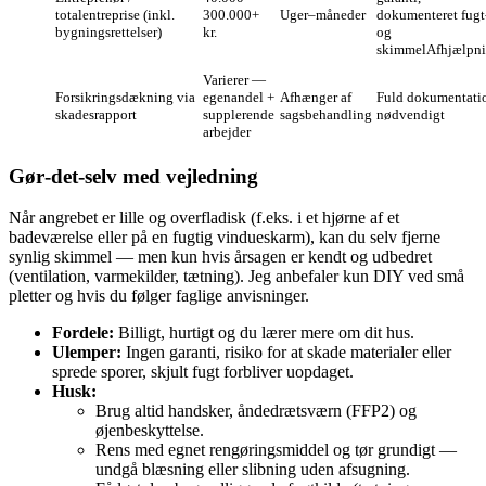
totalentreprise (inkl.
300.000+
Uger–måneder
dokumenteret fugt
bygningsrettelser)
kr.
og
skimmelAfhjælpn
Varierer —
Forsikringsdækning via
egenandel +
Afhænger af
Fuld dokumentati
skadesrapport
supplerende
sagsbehandling
nødvendigt
arbejder
Gør‑det‑selv med vejledning
Når angrebet er lille og overfladisk (f.eks. i et hjørne af et
badeværelse eller på en fugtig vindueskarm), kan du selv fjerne
synlig skimmel — men kun hvis årsagen er kendt og udbedret
(ventilation, varmekilder, tætning). Jeg anbefaler kun DIY ved små
pletter og hvis du følger faglige anvisninger.
Fordele:
Billigt, hurtigt og du lærer mere om dit hus.
Ulemper:
Ingen garanti, risiko for at skade materialer eller
sprede sporer, skjult fugt forbliver uopdaget.
Husk:
Brug altid handsker, åndedrætsværn (FFP2) og
øjenbeskyttelse.
Rens med egnet rengøringsmiddel og tør grundigt —
undgå blæsning eller slibning uden afsugning.