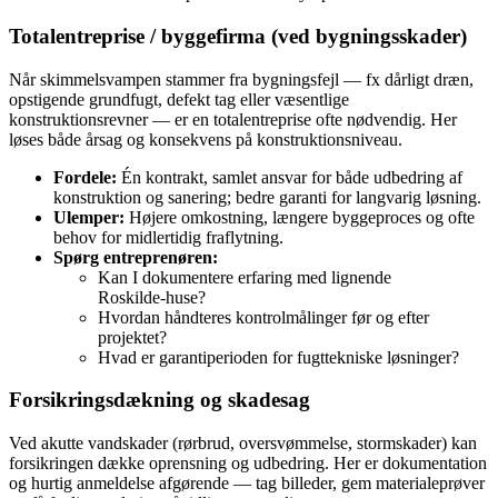
Totalentreprise / byggefirma (ved bygningsskader)
Når skimmelsvampen stammer fra bygningsfejl — fx dårligt dræn,
opstigende grundfugt, defekt tag eller væsentlige
konstruktionsrevner — er en totalentreprise ofte nødvendig. Her
løses både årsag og konsekvens på konstruktionsniveau.
Fordele:
Én kontrakt, samlet ansvar for både udbedring af
konstruktion og sanering; bedre garanti for langvarig løsning.
Ulemper:
Højere omkostning, længere byggeproces og ofte
behov for midlertidig fraflytning.
Spørg entreprenøren:
Kan I dokumentere erfaring med lignende
Roskilde‑huse?
Hvordan håndteres kontrolmålinger før og efter
projektet?
Hvad er garantiperioden for fugttekniske løsninger?
Forsikringsdækning og skadesag
Ved akutte vandskader (rørbrud, oversvømmelse, stormskader) kan
forsikringen dække oprensning og udbedring. Her er dokumentation
og hurtig anmeldelse afgørende — tag billeder, gem materialeprøver