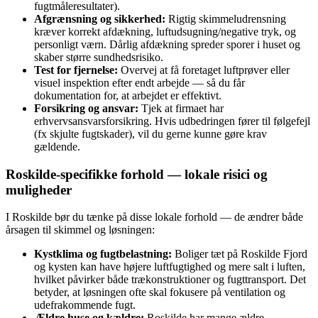
fugtmåleresultater).
Afgrænsning og sikkerhed:
Rigtig skimmeludrensning
kræver korrekt afdækning, luftudsugning/negative tryk, og
personligt værn. Dårlig afdækning spreder sporer i huset og
skaber større sundhedsrisiko.
Test for fjernelse:
Overvej at få foretaget luftprøver eller
visuel inspektion efter endt arbejde — så du får
dokumentation for, at arbejdet er effektivt.
Forsikring og ansvar:
Tjek at firmaet har
erhvervsansvarsforsikring. Hvis udbedringen fører til følgefejl
(fx skjulte fugtskader), vil du gerne kunne gøre krav
gældende.
Roskilde‑specifikke forhold — lokale risici og
muligheder
I Roskilde bør du tænke på disse lokale forhold — de ændrer både
årsagen til skimmel og løsningen:
Kystklima og fugtbelastning:
Boliger tæt på Roskilde Fjord
og kysten kan have højere luftfugtighed og mere salt i luften,
hvilket påvirker både trækonstruktioner og fugttransport. Det
betyder, at løsningen ofte skal fokusere på ventilation og
udefrakommende fugt.
Ældre huse og kældre:
Roskilde har mange ældre