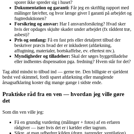
sporer ikke spreder sig i huset?
Dokumentation og garanti:
Får jeg en skriftlig rapport med
målinger før/efter, og hvor længe giver I garanti på arbejdet og
fugtreduktionen?
Forsikring og ansvar:
Har I ansvarsforsikring? Hvad sker
hvis der opdages skjulte skader under arbejdet (fx råddent træ,
asbest)?
Pris og omfang:
Få en fast pris eller detaljeret tilbud der
beskriver præcis hvad der er inkluderet (afdækning,
affugtning, materialer, bortskaffelse, ev. eftertest mv.).
Myndigheder og tilladelser:
Skal der søges byggetilladelse
eller indhentes dispensation pga. fredning? Hvem står for det?
Tag altid mindst to tilbud ind — gerne tre. Den billigste er sjældent
bedst ved skimmel, fordi sparet afdækning eller manglende
årsagsafklaring koster dig mange gange i sidste ende.
Praktiske råd fra en ven — hvordan jeg ville gøre
det
Som din ven ville jeg:
Få en grundig vurdering (målinger + fotos) af en erfaren
rådgiver — især hvis det er i kælder eller tagrum.
Sikre, at man udbedrer kilden (dræn, tagrender, ventilation)