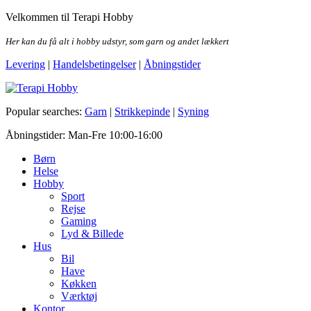
Skip
Velkommen til Terapi Hobby
to
the
Her kan du få alt i hobby udstyr, som garn og andet lækkert
content
Levering
|
Handelsbetingelser
|
Åbningstider
Terapi Hobby
Popular searches:
Garn
|
Strikkepinde
|
Syning
Åbningstider: Man-Fre 10:00-16:00
Børn
Helse
Hobby
Sport
Rejse
Gaming
Lyd & Billede
Hus
Bil
Have
Køkken
Værktøj
Kontor