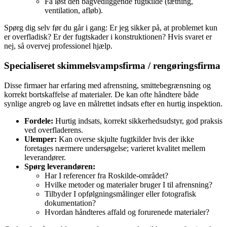
Få løst den bagvedliggende fugtkilde (tætning,
ventilation, afløb).
Spørg dig selv før du går i gang: Er jeg sikker på, at problemet kun
er overfladisk? Er der fugtskader i konstruktionen? Hvis svaret er
nej, så overvej professionel hjælp.
Specialiseret skimmelsvampsfirma / rengøringsfirma
Disse firmaer har erfaring med afrensning, smittebegrænsning og
korrekt bortskaffelse af materialer. De kan ofte håndtere både
synlige angreb og lave en målrettet indsats efter en hurtig inspektion.
Fordele:
Hurtig indsats, korrekt sikkerhedsudstyr, god praksis
ved overfladerens.
Ulemper:
Kan overse skjulte fugtkilder hvis der ikke
foretages nærmere undersøgelse; varieret kvalitet mellem
leverandører.
Spørg leverandøren:
Har I referencer fra Roskilde‑området?
Hvilke metoder og materialer bruger I til afrensning?
Tilbyder I opfølgningsmålinger eller fotografisk
dokumentation?
Hvordan håndteres affald og forurenede materialer?