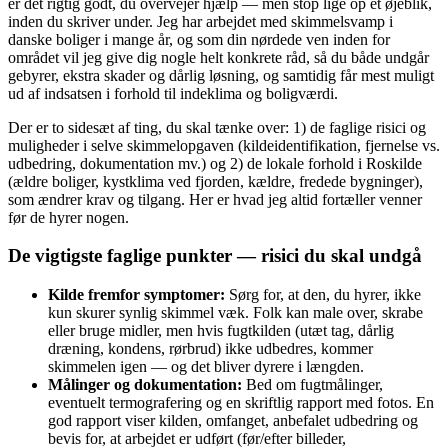
er det rigtig godt, du overvejer hjælp — men stop lige op et øjeblik,
inden du skriver under. Jeg har arbejdet med skimmelsvamp i
danske boliger i mange år, og som din nørdede ven inden for
området vil jeg give dig nogle helt konkrete råd, så du både undgår
gebyrer, ekstra skader og dårlig løsning, og samtidig får mest muligt
ud af indsatsen i forhold til indeklima og boligværdi.
Der er to sidesæt af ting, du skal tænke over: 1) de faglige risici og
muligheder i selve skimmelopgaven (kildeidentifikation, fjernelse vs.
udbedring, dokumentation mv.) og 2) de lokale forhold i Roskilde
(ældre boliger, kystklima ved fjorden, kældre, fredede bygninger),
som ændrer krav og tilgang. Her er hvad jeg altid fortæller venner
før de hyrer nogen.
De vigtigste faglige punkter — risici du skal undgå
Kilde fremfor symptomer:
Sørg for, at den, du hyrer, ikke
kun skurer synlig skimmel væk. Folk kan male over, skrabe
eller bruge midler, men hvis fugtkilden (utæt tag, dårlig
dræning, kondens, rørbrud) ikke udbedres, kommer
skimmelen igen — og det bliver dyrere i længden.
Målinger og dokumentation:
Bed om fugtmålinger,
eventuelt termografering og en skriftlig rapport med fotos. En
god rapport viser kilden, omfanget, anbefalet udbedring og
bevis for, at arbejdet er udført (før/efter billeder,