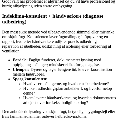
Godt valg når problemet er afgrænset og du vil have professionel og
hurtig afhjælpning uden større ombygning.
Indeklima‑konsulent + håndværkere (diagnose +
udbedring)
Den mest sikre metode ved tilbagevendende skimmel eller mistanke
om skjult fugt. Konsulenten laver fugtmålinger, luftprøver og en
rapport, hvorefter håndværkere udfører præcis udbedring —
reparation af utætheder, udskiftning af isolering eller forbedring af
ventilation.
Fordele:
Fagligt funderet, dokumenteret løsning med
opfølgningsmålinger; mindsker risiko for gentagelse.
Ulemper:
Dyrere og tager længere tid; kræver koordination
mellem faggrupper.
Spørg konsulenten:
Hvad viser målingerne, og hvad er usikkerhederne?
Hvilken udbedringsplan anbefaler I, og hvorfor netop
denne?
Hvem leverer håndværkerne, og hvordan dokumenteres
arbejdet over for f.eks. boligforsikring?
Den anbefalede løsning ved skjult fugt, betydelige bygningsfejl eller
hvis familiemedlemmer oplever helbredssymptomer.