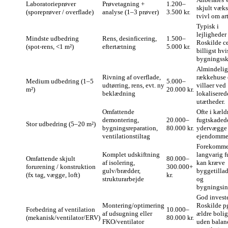
Laboratorieprøver
Prøvetagning +
1.200–
skjult vækst
(sporeprøver / overflade)
analyse (1–3 prøver)
3.500 kr.
tvivl om art
Typisk i
lejligheder 
Mindste udbedring
Rens, desinficering,
1.500–
Roskilde c
(spot‑rens, <1 m²)
eftertætning
5.000 kr.
billigst hv
bygningssk
Almindeligt
Rivning af overflade,
rækkehuse
Medium udbedring (1–5
5.000–
udtørring, rens, evt. ny
villaer ved
m²)
20.000 kr.
beklædning
lokalisered
utætheder.
Omfattende
Ofte i kæld
demontering,
20.000–
fugtskaded
Stor udbedring (5–20 m²)
bygningsreparation,
80.000 kr.
ydervægge 
ventilationstiltag
ejendomme
Forekomme
Komplet udskiftning
langvarig f
Omfattende skjult
80.000–
af isolering,
kan kræve
forurening / konstruktion
300.000+
gulv/brædder,
byggetillad
(fx tag, vægge, loft)
kr.
strukturarbejde
og
bygningsin
God investe
Montering/optimering
Roskilde p
Forbedring af ventilation
10.000–
af udsugning eller
ældre bolig
(mekanisk/ventilator/ERV)
80.000 kr.
FKO/ventilator
uden balan