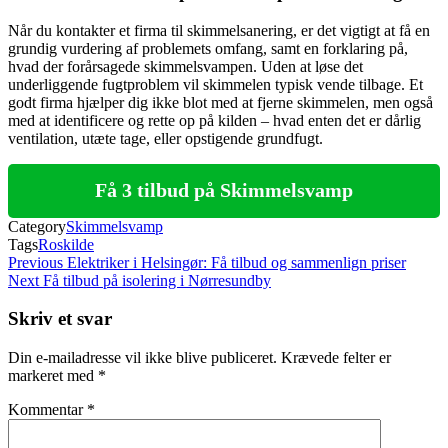
Når du kontakter et firma til skimmelsanering, er det vigtigt at få en
grundig vurdering af problemets omfang, samt en forklaring på,
hvad der forårsagede skimmelsvampen. Uden at løse det
underliggende fugtproblem vil skimmelen typisk vende tilbage. Et
godt firma hjælper dig ikke blot med at fjerne skimmelen, men også
med at identificere og rette op på kilden – hvad enten det er dårlig
ventilation, utæte tage, eller opstigende grundfugt.
Få 3 tilbud på Skimmelsvamp
Category
Skimmelsvamp
Tags
Roskilde
Indlægsnavigation
Previous
Previous
Elektriker i Helsingør: Få tilbud og sammenlign priser
Post
Next
Next
Få tilbud på isolering i Nørresundby
Post
Skriv et svar
Din e-mailadresse vil ikke blive publiceret.
Krævede felter er
markeret med
*
Kommentar
*