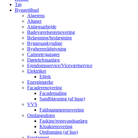
Tøj
Byggetilbud
Algerens
Altaner
Anlægsarbejde
Badeværelsesrenovering
Belægning/brolægning
Byggesagkyndige
Bygherrerådgivning
Carporte/garager
Dørtelefonanlæg
Ejendomsservice/Viceværtservice
Elektriker
Eltjek
Energimærke
Facaderenovering
Facademaling
Sandblæsning (af huse)
VVS
Faldstammerenovering
Omfangsdræn
Faskine/regnvandsanlæg
Kloakrenovering
Omfugning (af hus)
Fundament