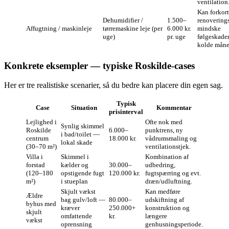
ventilation
Kan forkor
Dehumidifier /
1.500–
renovering
Affugtning / maskinleje
tørremaskine leje (per
6.000 kr.
mindske
uge)
pr. uge
følgeskader
kolde måne
Konkrete eksempler — typiske Roskilde‑cases
Her er tre realistiske scenarier, så du bedre kan placere din egen sag.
Typisk
Case
Situation
Kommentar
prisinterval
Lejlighed i
Ofte nok med
Synlig skimmel
Roskilde
6.000–
punktrens, ny
i bad/toilet —
centrum
18.000 kr.
vådrumsmaling og
lokal skade
(30–70 m²)
ventilationstjek.
Villa i
Skimmel i
Kombination af
forstad
kælder og
30.000–
udbedring,
(120–180
opstigende fugt
120.000 kr.
fugtspærring og evt.
m²)
i stueplan
dræn/udluftning.
Skjult vækst
Kan medføre
Ældre
bag gulv/loft —
80.000–
udskiftning af
byhus med
kræver
250.000+
konstruktion og
skjult
omfattende
kr.
længere
vækst
oprensning
genhusningsperiode.