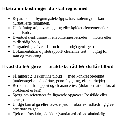
Ekstra omkostninger du skal regne med
Reparation af bygningsdele (gips, træ, isolering) — kan
hurtigt løfte regningen.
Udskiftning af gulvbelægning eller køkkenelementer efter
vandskade.
Eventuel genhusning i rehabiliteringsperioder — hotels eller
midlertidig bolig.
Opgradering af ventilation for at undgå gentagelse.
Dokumentation og slutrapport/ clearance-test — vigtig for
salg og forsikring.
Hvad du bør gøre — praktiske råd før du får tilbud
Få mindst 2–3 skriftlige tilbud — med konkret opdeling
(undersøgelse, udbedring, genopbygning, ekstraarbejde).
Bed om en slutrapport og clearance-test (dokumentation for, at
problemet er løst).
Spørg om referencer fra lignende opgaver i Roskilde eller
omegn.
Undgå kun at gå efter laveste pris — ukorrekt udbedring giver
ofte dyre følger.
Tjek om forsikring dækker (vand/utæthed vs. almindelig