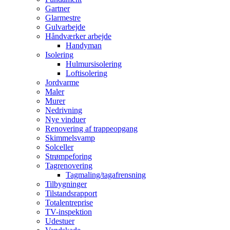
Gartner
Glarmestre
Gulvarbejde
Håndværker arbejde
Handyman
Isolering
Hulmursisolering
Loftisolering
Jordvarme
Maler
Murer
Nedrivning
Nye vinduer
Renovering af trappeopgang
Skimmelsvamp
Solceller
Strømpeforing
Tagrenovering
Tagmaling/tagafrensning
Tilbygninger
Tilstandsrapport
Totalentreprise
TV-inspektion
Udestuer