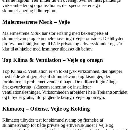
erfarne fagfolk. Her finder du en oversigt over de mest pålidelige
virksomheder og organisationer, der specialiserer sig i
skimmelsanering i din region.
Malermestrene Mørk – Vejle
Malermestrene Mørk har stor erfaring med bekæmpelse af
skimmelsvamp og skimmelrenovering i Vejle-området. De tilbyder
professionel rådgivning til både private og erhvervskunder og står
klar til at hjælpe med løsninger tilpasset dit behov.
Top Klima & Ventilation – Vejle og omegn
Top Klima & Ventilation er en lokal jysk virksomhed, der hjælper
med både akut fjernelse af skimmelsvamp og løsninger, der
forhindrer, at problemet vender tilbage. De udfører fugtmåling,
årsagsvurdering, skånsom sanering og installerer
ventilationsløsninger. Virksomheden arbejder i hele Trekantsområdet
og tilbyder gratis, uforpligtende besøg i Vejle og omegn.
Klimateq – Odense, Vejle og Kolding
Klimateq tilbyder test for skimmelsvamp og fjernelse af
skimmelsvamp for både private og erhvervskunder i Vejle og