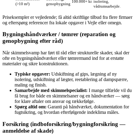
100.000+ kr.
isolering,
(>10 m²)
genopbygning
vådrumsarbejde.
Priseksempler er vejledende; få altid skriftlige tilbud fra flere firmaer
og efterspørg referencer fra lokale opgaver i Vejle eller omegn.
Bygningshåndværker / tømrer (reparation og
genopbygning efter råd)
Når skimmelsvamp har ført til råd eller strukturelle skader, skal der
ofte en bygningshåndværker eller tømrermand ind for at erstatte
materialer og sikre konstruktionen.
Typiske opgaver:
Udskiftning af gips, lægning af ny
isolering, udskiftning af lægter, reetablering af dampspærre,
maling og finish.
Samarbejde med skimmelspecialist:
I mange tilfælde vil du
få brug for både en skimmelsaner og en håndværker — sørg
for klare aftaler om ansvar og rækkefølge.
Spørg altid om:
Garanti på håndværket, dokumentation for
fugtsikring, og hvordan efterfølgende indeklima måles.
Forsikring (indboforsikring/bygningforsikring —
anmeldelse af skade)