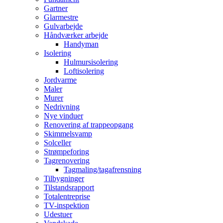
Gartner
Glarmestre
Gulvarbejde
Håndværker arbejde
Handyman
Isolering
Hulmursisolering
Loftisolering
Jordvarme
Maler
Murer
Nedrivning
Nye vinduer
Renovering af trappeopgang
Skimmelsvamp
Solceller
Strømpeforing
Tagrenovering
Tagmaling/tagafrensning
Tilbygninger
Tilstandsrapport
Totalentreprise
TV-inspektion
Udestuer