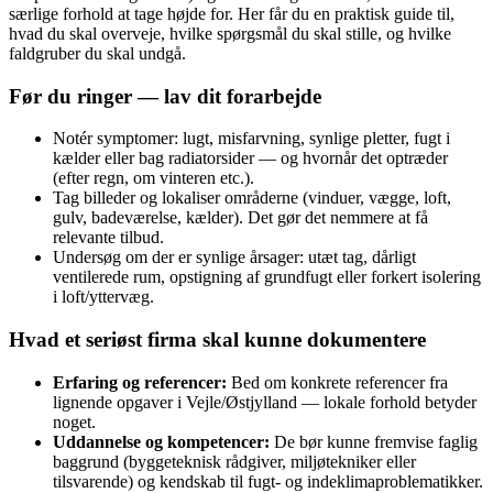
særlige forhold at tage højde for. Her får du en praktisk guide til,
hvad du skal overveje, hvilke spørgsmål du skal stille, og hvilke
faldgruber du skal undgå.
Før du ringer — lav dit forarbejde
Notér symptomer: lugt, misfarvning, synlige pletter, fugt i
kælder eller bag radiatorsider — og hvornår det optræder
(efter regn, om vinteren etc.).
Tag billeder og lokaliser områderne (vinduer, vægge, loft,
gulv, badeværelse, kælder). Det gør det nemmere at få
relevante tilbud.
Undersøg om der er synlige årsager: utæt tag, dårligt
ventilerede rum, opstigning af grundfugt eller forkert isolering
i loft/yttervæg.
Hvad et seriøst firma skal kunne dokumentere
Erfaring og referencer:
Bed om konkrete referencer fra
lignende opgaver i Vejle/Østjylland — lokale forhold betyder
noget.
Uddannelse og kompetencer:
De bør kunne fremvise faglig
baggrund (byggeteknisk rådgiver, miljøtekniker eller
tilsvarende) og kendskab til fugt- og indeklimaproblematikker.