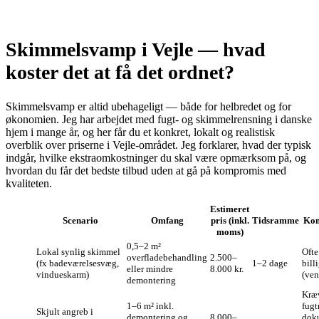
Skimmelsvamp i Vejle — hvad
koster det at få det ordnet?
Skimmelsvamp er altid ubehageligt — både for helbredet og for
økonomien. Jeg har arbejdet med fugt- og skimmelrensning i danske
hjem i mange år, og her får du et konkret, lokalt og realistisk
overblik over priserne i Vejle-området. Jeg forklarer, hvad der typisk
indgår, hvilke ekstraomkostninger du skal være opmærksom på, og
hvordan du får det bedste tilbud uden at gå på kompromis med
kvaliteten.
Estimeret
Scenario
Omfang
pris (inkl.
Tidsramme
Kom
moms)
0,5–2 m²
Lokal synlig skimmel
Ofte
overfladebehandling
2.500–
(fx badeværelsesvæg,
1–2 dage
bill
eller mindre
8.000 kr.
vindueskarm)
(ven
demontering
Kræv
1–6 m² inkl.
fugt
Skjult angreb i
demontering og
8.000–
dok