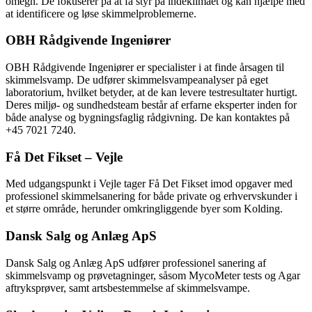
omegn. De fokuserer på at få styr på indeklimaet og kan hjælpe med
at identificere og løse skimmelproblemerne.
OBH Rådgivende Ingeniører
OBH Rådgivende Ingeniører er specialister i at finde årsagen til
skimmelsvamp. De udfører skimmelsvampeanalyser på eget
laboratorium, hvilket betyder, at de kan levere testresultater hurtigt.
Deres miljø- og sundhedsteam består af erfarne eksperter inden for
både analyse og bygningsfaglig rådgivning. De kan kontaktes på
+45 7021 7240.
Få Det Fikset – Vejle
Med udgangspunkt i Vejle tager Få Det Fikset imod opgaver med
professionel skimmelsanering for både private og erhvervskunder i
et større område, herunder omkringliggende byer som Kolding.
Dansk Salg og Anlæg ApS
Dansk Salg og Anlæg ApS udfører professionel sanering af
skimmelsvamp og prøvetagninger, såsom MycoMeter tests og Agar
aftryksprøver, samt artsbestemmelse af skimmelsvampe.