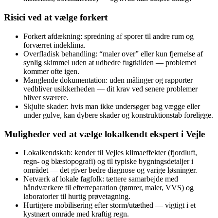
Risici ved at vælge forkert
Forkert afdækning: spredning af sporer til andre rum og
forværret indeklima.
Overfladisk behandling: “maler over” eller kun fjernelse af
synlig skimmel uden at udbedre fugtkilden — problemet
kommer ofte igen.
Manglende dokumentation: uden målinger og rapporter
vedbliver usikkerheden — dit krav ved senere problemer
bliver sværere.
Skjulte skader: hvis man ikke undersøger bag vægge eller
under gulve, kan dybere skader og konstruktionstab foreligge.
Muligheder ved at vælge lokalkendt ekspert i Vejle
Lokalkendskab: kender til Vejles klimaeffekter (fjordluft,
regn- og blæstopografi) og til typiske bygningsdetaljer i
området — det giver bedre diagnose og varige løsninger.
Netværk af lokale fagfolk: tættere samarbejde med
håndværkere til efterreparation (tømrer, maler, VVS) og
laboratorier til hurtig prøvetagning.
Hurtigere mobilisering efter storm/utæthed — vigtigt i et
kystnært område med kraftig regn.