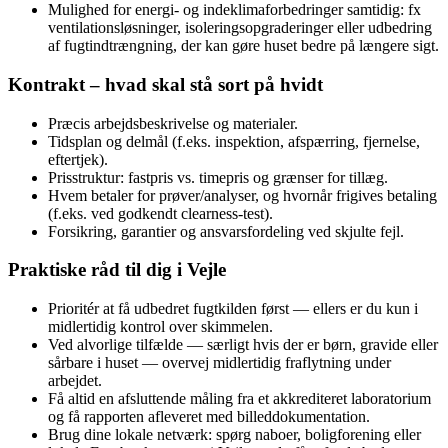
Mulighed for energi- og indeklimaforbedringer samtidig: fx
ventilationsløsninger, isoleringsopgraderinger eller udbedring
af fugtindtrængning, der kan gøre huset bedre på længere sigt.
Kontrakt – hvad skal stå sort på hvidt
Præcis arbejdsbeskrivelse og materialer.
Tidsplan og delmål (f.eks. inspektion, afspærring, fjernelse,
eftertjek).
Prisstruktur: fastpris vs. timepris og grænser for tillæg.
Hvem betaler for prøver/analyser, og hvornår frigives betaling
(f.eks. ved godkendt clearness-test).
Forsikring, garantier og ansvarsfordeling ved skjulte fejl.
Praktiske råd til dig i Vejle
Prioritér at få udbedret fugtkilden først — ellers er du kun i
midlertidig kontrol over skimmelen.
Ved alvorlige tilfælde — særligt hvis der er børn, gravide eller
sårbare i huset — overvej midlertidig fraflytning under
arbejdet.
Få altid en afsluttende måling fra et akkrediteret laboratorium
og få rapporten afleveret med billeddokumentation.
Brug dine lokale netværk: spørg naboer, boligforening eller