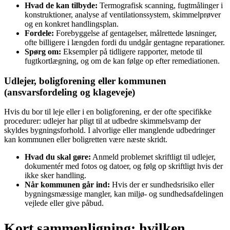
Hvad de kan tilbyde:
Termografisk scanning, fugtmålinger i
konstruktioner, analyse af ventilationssystem, skimmelprøver
og en konkret handlingsplan.
Fordele:
Forebyggelse af gentagelser, målrettede løsninger,
ofte billigere i længden fordi du undgår gentagne reparationer.
Spørg om:
Eksempler på tidligere rapporter, metode til
fugtkortlægning, og om de kan følge op efter remediationen.
Udlejer, boligforening eller kommunen
(ansvarsfordeling og klageveje)
Hvis du bor til leje eller i en boligforening, er der ofte specifikke
procedurer: udlejer har pligt til at udbedre skimmelsvamp der
skyldes bygningsforhold. I alvorlige eller manglende udbedringer
kan kommunen eller boligretten være næste skridt.
Hvad du skal gøre:
Anmeld problemet skriftligt til udlejer,
dokumentér med fotos og datoer, og følg op skriftligt hvis der
ikke sker handling.
Når kommunen går ind:
Hvis der er sundhedsrisiko eller
bygningsmæssige mangler, kan miljø- og sundhedsafdelingen
vejlede eller give påbud.
Kort sammenligning: hvilken