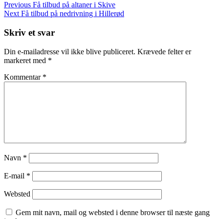
Indlægsnavigation
Previous
Previous
Få tilbud på altaner i Skive
Post
Next
Next
Få tilbud på nedrivning i Hillerød
Post
Skriv et svar
Din e-mailadresse vil ikke blive publiceret.
Krævede felter er
markeret med
*
Kommentar
*
Navn
*
E-mail
*
Websted
Gem mit navn, mail og websted i denne browser til næste gang