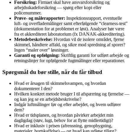
Forsikring:
Firmaet skal have ansvarsforsikring og
arbejdsskadeforsikring — spørg efter kopi eller
policenummer.
Prøve- og målerapporter:
Inspektionsrapport, eventuelle
luft- og overflademålinger samt efterfølgende “clearness-test”
(dokumentation for at problemet er løst). Analyser bør være
fra et akkrediteret laboratorium (fx DANAK-akkreditering).
Metodebeskrivelse:
Hvordan vil de isolere området, fjerne
skimmel, håndtere affald, og sikre mod spredning af sporer?
Ingen “maler over” løsninger.
Garanti og opfølgning:
Skriftlig garanti for udført arbejde og
retningslinjer for opfølgende fugtmålinger eller reparationer.
Spørgsmål du bør stille, når du får tilbud
Hvad er årsagen til skimmelsvampen, og hvordan
dokumenterer I den?
Hvilken konkret metode bruger I til afspærring og fjernelse —
og kan jeg se en arbejdsbeskrivelse?
Indgår luftmålinger før og efter arbejdet, og hvem udfører
dem?
Hvad er tidsplanen, og hvordan påvirker arbejdet min
dagligdag (støv, lugt, behov for at flytte midlertidigt)?
Hvad er inklusiv i prisen (afrensning, genopbygning,
materialer, bortskaffelse) — og hvad kan udløse tillæg?