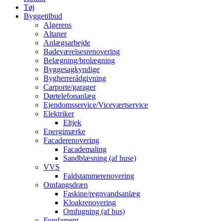
Tøj
Byggetilbud
Algerens
Altaner
Anlægsarbejde
Badeværelsesrenovering
Belægning/brolægning
Byggesagkyndige
Bygherrerådgivning
Carporte/garager
Dørtelefonanlæg
Ejendomsservice/Viceværtservice
Elektriker
Eltjek
Energimærke
Facaderenovering
Facademaling
Sandblæsning (af huse)
VVS
Faldstammerenovering
Omfangsdræn
Faskine/regnvandsanlæg
Kloakrenovering
Omfugning (af hus)
Fundament