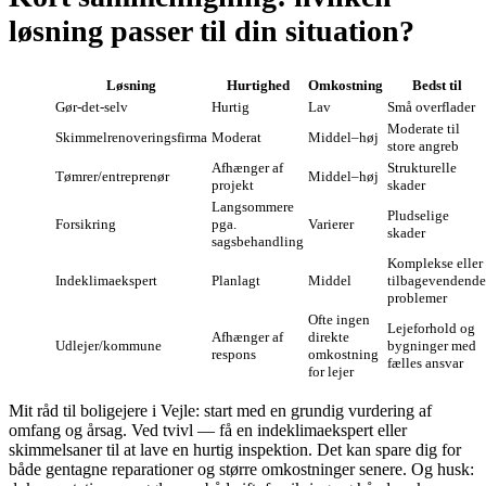
løsning passer til din situation?
Løsning
Hurtighed
Omkostning
Bedst til
Gør‑det‑selv
Hurtig
Lav
Små overflader
Moderate til
Skimmelrenoveringsfirma
Moderat
Middel–høj
store angreb
Afhænger af
Strukturelle
Tømrer/entreprenør
Middel–høj
projekt
skader
Langsommere
Pludselige
Forsikring
pga.
Varierer
skader
sagsbehandling
Komplekse eller
Indeklimaekspert
Planlagt
Middel
tilbagevendende
problemer
Ofte ingen
Leje­forhold og
Afhænger af
direkte
Udlejer/kommune
bygninger med
respons
omkostning
fælles ansvar
for lejer
Mit råd til boligejere i Vejle: start med en grundig vurdering af
omfang og årsag. Ved tvivl — få en indeklimaekspert eller
skimmelsaner til at lave en hurtig inspektion. Det kan spare dig for
både gentagne reparationer og større omkostninger senere. Og husk: