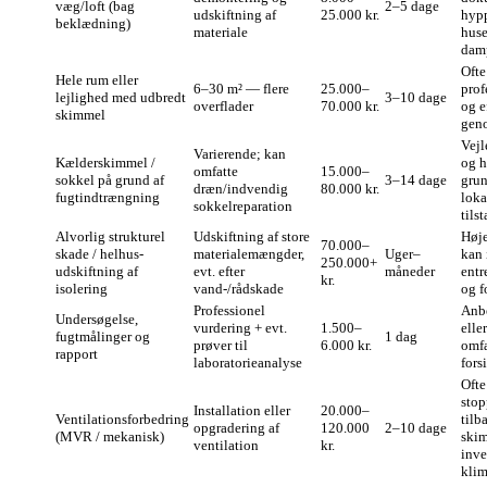
væg/loft (bag
2–5 dage
udskiftning af
25.000 kr.
hypp
beklædning)
materiale
huse
dam
Oft
Hele rum eller
6–30 m² — flere
25.000–
prof
lejlighed med udbredt
3–10 dage
overflader
70.000 kr.
og e
skimmel
gen
Vejl
Varierende; kan
Kælderskimmel /
og h
omfatte
15.000–
sokkel på grund af
3–14 dage
gru
dræn/indvendig
80.000 kr.
fugtindtrængning
loka
sokkelreparation
tils
Alvorlig strukturel
Udskiftning af store
Høje
70.000–
skade / helhus-
materialemængder,
Uger–
kan 
250.000+
udskiftning af
evt. efter
måneder
entr
kr.
isolering
vand-/rådskade
og f
Professionel
Anbe
Undersøgelse,
vurdering + evt.
1.500–
elle
fugtmålinger og
1 dag
prøver til
6.000 kr.
omfa
rapport
laboratorieanalyse
fors
Ofte
stop
Installation eller
20.000–
Ventilationsforbedring
til
opgradering af
120.000
2–10 dage
(MVR / mekanisk)
ski
ventilation
kr.
inve
klim