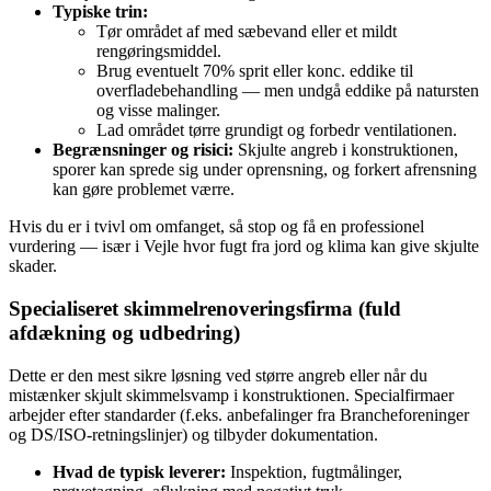
Typiske trin:
Tør området af med sæbevand eller et mildt
rengøringsmiddel.
Brug eventuelt 70% sprit eller konc. eddike til
overfladebehandling — men undgå eddike på natursten
og visse malinger.
Lad området tørre grundigt og forbedr ventilationen.
Begrænsninger og risici:
Skjulte angreb i konstruktionen,
sporer kan sprede sig under oprensning, og forkert afrensning
kan gøre problemet værre.
Hvis du er i tvivl om omfanget, så stop og få en professionel
vurdering — især i Vejle hvor fugt fra jord og klima kan give skjulte
skader.
Specialiseret skimmelrenoveringsfirma (fuld
afdækning og udbedring)
Dette er den mest sikre løsning ved større angreb eller når du
mistænker skjult skimmelsvamp i konstruktionen. Specialfirmaer
arbejder efter standarder (f.eks. anbefalinger fra Brancheforeninger
og DS/ISO‑retningslinjer) og tilbyder dokumentation.
Hvad de typisk leverer:
Inspektion, fugtmålinger,