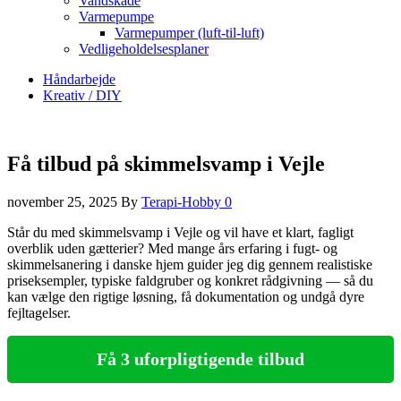
Vandskade
Varmepumpe
Varmepumper (luft-til-luft)
Vedligeholdelsesplaner
Håndarbejde
Kreativ / DIY
Få tilbud på skimmelsvamp i Vejle
november 25, 2025
By
Terapi-Hobby
0
Står du med skimmelsvamp i Vejle og vil have et klart, fagligt
overblik uden gætterier? Med mange års erfaring i fugt‑ og
skimmelsanering i danske hjem guider jeg dig gennem realistiske
priseksempler, typiske faldgruber og konkret rådgivning — så du
kan vælge den rigtige løsning, få dokumentation og undgå dyre
fejltagelser.
Få 3 uforpligtigende tilbud