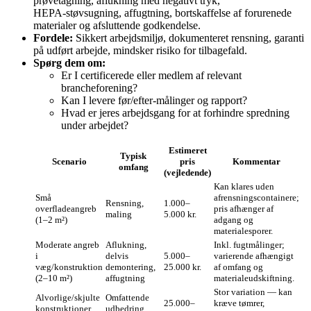
prøvetagning, aflukning med negativt tryk,
HEPA‑støvsugning, affugtning, bortskaffelse af forurenede
materialer og afsluttende godkendelse.
Fordele:
Sikkert arbejdsmiljø, dokumenteret rensning, garanti
på udført arbejde, mindsker risiko for tilbagefald.
Spørg dem om:
Er I certificerede eller medlem af relevant
brancheforening?
Kan I levere før/efter‑målinger og rapport?
Hvad er jeres arbejdsgang for at forhindre spredning
under arbejdet?
Estimeret
Typisk
Scenario
pris
Kommentar
omfang
(vejledende)
Kan klares uden
Små
afrensningscontainere;
Rensning,
1.000–
overfladeangreb
pris afhænger af
maling
5.000 kr.
(1–2 m²)
adgang og
materialesporer.
Moderate angreb
Aflukning,
Inkl. fugtmålinger;
i
delvis
5.000–
varierende afhængigt
væg/konstruktion
demontering,
25.000 kr.
af omfang og
(2–10 m²)
affugtning
materialeudskiftning.
Stor variation — kan
Alvorlige/skjulte
Omfattende
25.000–
kræve tømrer,
konstruktioner
udbedring,