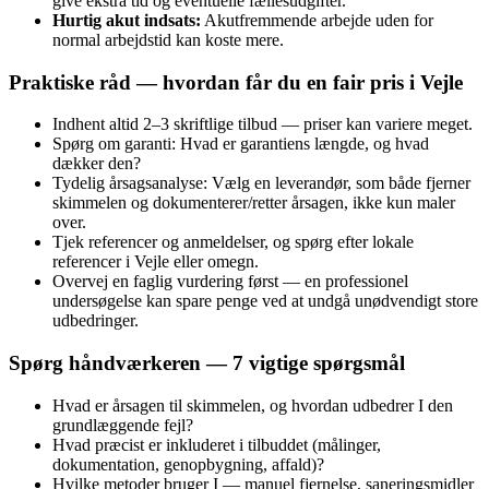
give ekstra tid og eventuelle fællesudgifter.
Hurtig akut indsats:
Akutfremmende arbejde uden for
normal arbejdstid kan koste mere.
Praktiske råd — hvordan får du en fair pris i Vejle
Indhent altid 2–3 skriftlige tilbud — priser kan variere meget.
Spørg om garanti: Hvad er garantiens længde, og hvad
dækker den?
Tydelig årsagsanalyse: Vælg en leverandør, som både fjerner
skimmelen og dokumenterer/retter årsagen, ikke kun maler
over.
Tjek referencer og anmeldelser, og spørg efter lokale
referencer i Vejle eller omegn.
Overvej en faglig vurdering først — en professionel
undersøgelse kan spare penge ved at undgå unødvendigt store
udbedringer.
Spørg håndværkeren — 7 vigtige spørgsmål
Hvad er årsagen til skimmelen, og hvordan udbedrer I den
grundlæggende fejl?
Hvad præcist er inkluderet i tilbuddet (målinger,
dokumentation, genopbygning, affald)?
Hvilke metoder bruger I — manuel fjernelse, saneringsmidler