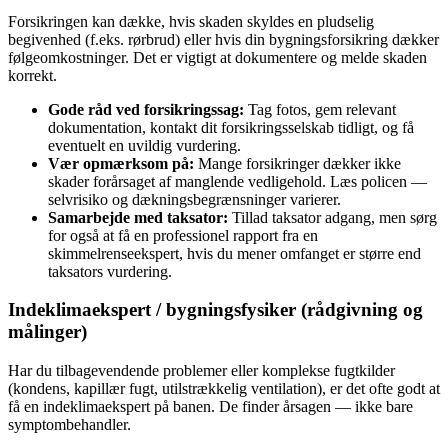
Forsikringen kan dække, hvis skaden skyldes en pludselig
begivenhed (f.eks. rørbrud) eller hvis din bygningsforsikring dækker
følgeomkostninger. Det er vigtigt at dokumentere og melde skaden
korrekt.
Gode råd ved forsikringssag:
Tag fotos, gem relevant
dokumentation, kontakt dit forsikringsselskab tidligt, og få
eventuelt en uvildig vurdering.
Vær opmærksom på:
Mange forsikringer dækker ikke
skader forårsaget af manglende vedligehold. Læs policen —
selvrisiko og dækningsbegrænsninger varierer.
Samarbejde med taksator:
Tillad taksator adgang, men sørg
for også at få en professionel rapport fra en
skimmelrenseekspert, hvis du mener omfanget er større end
taksators vurdering.
Indeklimaekspert / bygningsfysiker (rådgivning og
målinger)
Har du tilbagevendende problemer eller komplekse fugtkilder
(kondens, kapillær fugt, utilstrækkelig ventilation), er det ofte godt at
få en indeklimaekspert på banen. De finder årsagen — ikke bare
symptombehandler.