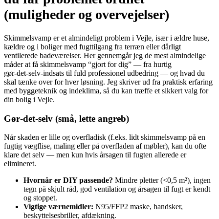
(muligheder og overvejelser)
Skimmelsvamp er et almindeligt problem i Vejle, især i ældre huse,
kældre og i boliger med fugttilgang fra terræn eller dårligt
ventilerede badeværelser. Her gennemgår jeg de mest almindelige
måder at få skimmelsvamp “gjort for dig” — fra hurtig
gør‑det‑selv‑indsats til fuld professionel udbedring — og hvad du
skal tænke over for hver løsning. Jeg skriver ud fra praktisk erfaring
med byggeteknik og indeklima, så du kan træffe et sikkert valg for
din bolig i Vejle.
Gør‑det‑selv (små, lette angreb)
Når skaden er lille og overfladisk (f.eks. lidt skimmelsvamp på en
fugtig vægflise, maling eller på overfladen af møbler), kan du ofte
klare det selv — men kun hvis årsagen til fugten allerede er
elimineret.
Hvornår er DIY passende?
Mindre pletter (<0,5 m²), ingen
tegn på skjult råd, god ventilation og årsagen til fugt er kendt
og stoppet.
Vigtige værnemidler:
N95/FFP2 maske, handsker,
beskyttelsesbriller, afdækning.