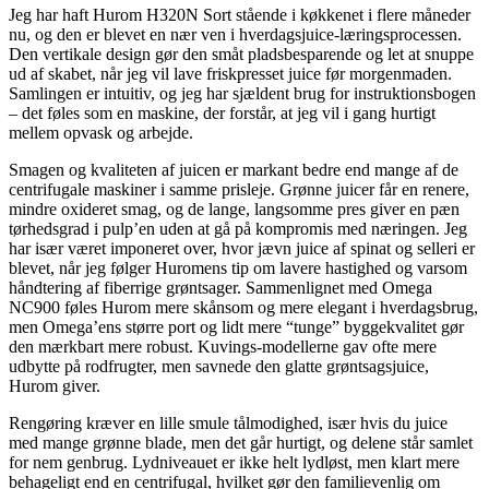
Jeg har haft Hurom H320N Sort stående i køkkenet i flere måneder
nu, og den er blevet en nær ven i hverdagsjuice-læringsprocessen.
Den vertikale design gør den småt pladsbesparende og let at snuppe
ud af skabet, når jeg vil lave friskpresset juice før morgenmaden.
Samlingen er intuitiv, og jeg har sjældent brug for instruktionsbogen
– det føles som en maskine, der forstår, at jeg vil i gang hurtigt
mellem opvask og arbejde.
Smagen og kvaliteten af juicen er markant bedre end mange af de
centrifugale maskiner i samme prisleje. Grønne juicer får en renere,
mindre oxideret smag, og de lange, langsomme pres giver en pæn
tørhedsgrad i pulp’en uden at gå på kompromis med næringen. Jeg
har især været imponeret over, hvor jævn juice af spinat og selleri er
blevet, når jeg følger Huromens tip om lavere hastighed og varsom
håndtering af fiberrige grøntsager. Sammenlignet med Omega
NC900 føles Hurom mere skånsom og mere elegant i hverdagsbrug,
men Omega’ens større port og lidt mere “tunge” byggekvalitet gør
den mærkbart mere robust. Kuvings-modellerne gav ofte mere
udbytte på rodfrugter, men savnede den glatte grøntsagsjuice,
Hurom giver.
Rengøring kræver en lille smule tålmodighed, især hvis du juice
med mange grønne blade, men det går hurtigt, og delene står samlet
for nem genbrug. Lydniveauet er ikke helt lydløst, men klart mere
behageligt end en centrifugal, hvilket gør den familievenlig om