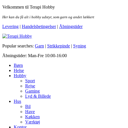
Skip
Velkommen til Terapi Hobby
to
the
Her kan du få alt i hobby udstyr, som garn og andet lækkert
content
Levering
|
Handelsbetingelser
|
Åbningstider
Terapi Hobby
Popular searches:
Garn
|
Strikkepinde
|
Syning
Åbningstider: Man-Fre 10:00-16:00
Børn
Helse
Hobby
Sport
Rejse
Gaming
Lyd & Billede
Hus
Bil
Have
Køkken
Værktøj
Kontor