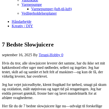
Vandskade
Varmepumpe
Varmepumper (luft-til-luft)
Vedligeholdelsesplaner
Håndarbejde
Kreativ / DIY
7 Bedste Slowjuicere
september 16, 2025
By
Terapi-Hobby
0
Hvis du tror, alle slowjuicere leverer det samme, har du ikke set mit
køkkenbord efter uger med rødbeder, selleri og ingefær. Jeg har
testet, skilt ad og samlet et helt felt af maskiner—og kun de få, der
virkelig leverer, har overlevet.
Jeg har vejet juiceudbytte, klemt frugtkød for tørhed, smagt på skum
og oxidation, målt støjniveau og taget tid på rengøringen. Jeg har
endda presset grønkål, frosne bær og lavet mandelmælk for at
afsløre svaghederne.
Her får du de 7 bedste slowjuicere lige nu—udvalgt til forskellige