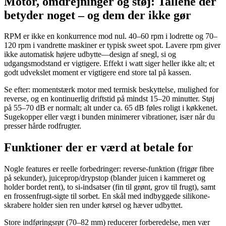
Motor, omdrejninger og støj: Tallene der
betyder noget – og dem der ikke gør
RPM er ikke en konkurrence mod nul. 40–60 rpm i lodrette og 70–
120 rpm i vandrette maskiner er typisk sweet spot. Lavere rpm giver
ikke automatisk højere udbytte—design af snegl, si og
udgangsmodstand er vigtigere. Effekt i watt siger heller ikke alt; et
godt udvekslet moment er vigtigere end store tal på kassen.
Se efter: momentstærk motor med termisk beskyttelse, mulighed for
reverse, og en kontinuerlig driftstid på mindst 15–20 minutter. Støj
på 55–70 dB er normalt; alt under ca. 65 dB føles roligt i køkkenet.
Sugekopper eller vægt i bunden minimerer vibrationer, især når du
presser hårde rodfrugter.
Funktioner der er værd at betale for
Nogle features er reelle forbedringer: reverse-funktion (frigør fibre
på sekunder), juiceprop/drypstop (blander juicen i kammeret og
holder bordet rent), to si-indsatser (fin til grønt, grov til frugt), samt
en frossenfrugt-sigte til sorbet. En skål med indbyggede silikone-
skrabere holder sien ren under kørsel og hæver udbyttet.
Store indføringsrør (70–82 mm) reducerer forberedelse, men vær