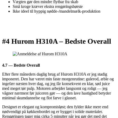
Vægten gør den mindre flytbar fra skab
Små kroge kræver ekstra rengøringsbørste
Ikke ideel til hyppig nødde-/mandelmælk-produktion
#4 Hurom H310A –
Bedste Overall
4.7 — Bedste Overall
Efter flere måneders daglig brug af Hurom H310A er jeg stadig
imponeret. Den har været min faste morgenrutine: gulerod, æble og
ingefær næsten hver dag, og jeg får konsekvent en klar, sød juice
med meget tør pulp. Motoren arbejder langsomt og roligt — jeg
vågner nærmest før juiceren gør — og den lave hastighed betyder
minimal skumdannelse og flot farve i glasset.
Designet er elegant og kompromisløst; den fylder ikke mere end
nødvendigt på køkkenbordet og er bygget i solide materialer.
Rengøringen tager mig cirka 5 minutter når jeg gør det med det