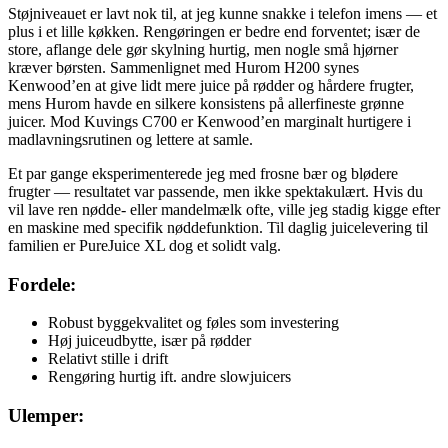
Støjniveauet er lavt nok til, at jeg kunne snakke i telefon imens — et
plus i et lille køkken. Rengøringen er bedre end forventet; især de
store, aflange dele gør skylning hurtig, men nogle små hjørner
kræver børsten. Sammenlignet med Hurom H200 synes
Kenwood’en at give lidt mere juice på rødder og hårdere frugter,
mens Hurom havde en silkere konsistens på allerfineste grønne
juicer. Mod Kuvings C700 er Kenwood’en marginalt hurtigere i
madlavningsrutinen og lettere at samle.
Et par gange eksperimenterede jeg med frosne bær og blødere
frugter — resultatet var passende, men ikke spektakulært. Hvis du
vil lave ren nødde- eller mandelmælk ofte, ville jeg stadig kigge efter
en maskine med specifik nøddefunktion. Til daglig juicelevering til
familien er PureJuice XL dog et solidt valg.
Fordele:
Robust byggekvalitet og føles som investering
Høj juiceudbytte, især på rødder
Relativt stille i drift
Rengøring hurtig ift. andre slowjuicers
Ulemper: