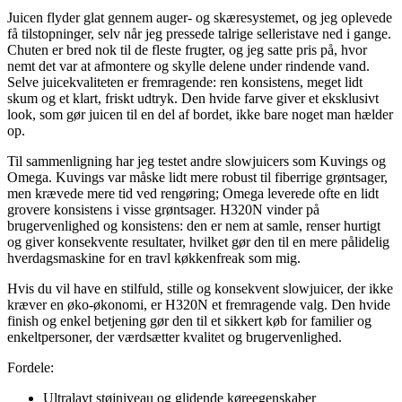
Juicen flyder glat gennem auger- og skæresystemet, og jeg oplevede
få tilstopninger, selv når jeg pressede talrige selleristave ned i gange.
Chuten er bred nok til de fleste frugter, og jeg satte pris på, hvor
nemt det var at afmontere og skylle delene under rindende vand.
Selve juicekvaliteten er fremragende: ren konsistens, meget lidt
skum og et klart, friskt udtryk. Den hvide farve giver et eksklusivt
look, som gør juicen til en del af bordet, ikke bare noget man hælder
op.
Til sammenligning har jeg testet andre slowjuicers som Kuvings og
Omega. Kuvings var måske lidt mere robust til fiberrige grøntsager,
men krævede mere tid ved rengøring; Omega leverede ofte en lidt
grovere konsistens i visse grøntsager. H320N vinder på
brugervenlighed og konsistens: den er nem at samle, renser hurtigt
og giver konsekvente resultater, hvilket gør den til en mere pålidelig
hverdagsmaskine for en travl køkkenfreak som mig.
Hvis du vil have en stilfuld, stille og konsekvent slowjuicer, der ikke
kræver en øko-økonomi, er H320N et fremragende valg. Den hvide
finish og enkel betjening gør den til et sikkert køb for familier og
enkeltpersoner, der værdsætter kvalitet og brugervenlighed.
Fordele:
Ultralavt støjniveau og glidende køreegenskaber