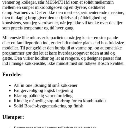
venner og kolleger, står MESM731M som et solidt mellemtrin
mellem en simpel mikrobølgeovn og en dyrere, dedikeret
damp-/varmeovn. Det er ikke den mest eksperimenterende maskine,
men til daglig brug giver den en følelse af pålidelighed og
konsistens, som jeg værdsætter, når jeg ikke vil tænke over detaljer
som præcis temperatur og tid hver gang.
Mit eneste lille minus er kapaciteten: når jeg kaster en stor pande
eller en familieportion ind, er der lidt mindre plads end hos fuld-size
modeller. Til gengæld er den hurtig til at varme op, og automatiske
programmer gør det let at køre hverdagsopgaver uden at stå og
gætte. Den virker holdbar og let at rengøre, og designet passer fint
ind i mange køkkenstile, ikke mindst med sin tidløse Bosch-kvalitet.
Fordele:
All-in-one løsning til små køkkener
Brugervenlig og logisk betjening
Klar og pålidelig varmefordeling
Rimelig månedlig strømforbrug for en kombination
Solid Bosch-byggemarkering og finish
Ulemper: