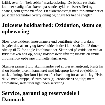
kritisk over for “hele æbler”-markedsføring. De bedste resultater
kommer stadig af at skære i passende stykker—især selleri og
ananas, som gerne vil tråde. En sikkerhedstragt med forkammer er et
plus: den forhindrer overfyldning og fingre for tæt på sneglen.
Juiceens holdbarhed: Oxidation, skum og
opbevaring
Slowjuice oxiderer langsommere end centrifugejuice. I praksis
betyder det, at smag og farve holder bedre i køleskab 24–48 timer,
ofte op til 72 for nogle kombinationer. Skær ned på oxidation ved at
fylde flasken helt op, bruge koldpressede råvarer, tilsætte en smule
citronsaft og opbevare i lufttætte glasflasker.
Skum er primært luft; skum mindre ved at presse langsomt, bruge fin
si og blande juicen i kammeret med juiceprop lukket et øjeblik før
udskænkning. Rør kort i juicen efter hældning for at samle lag. Hvis
du vil meal-preppe, så pres basis (gulerod/selleri) og tilføj mere
aromatiske, sarte urter lige inden servering.
Service, garanti og reservedele i
Danmark