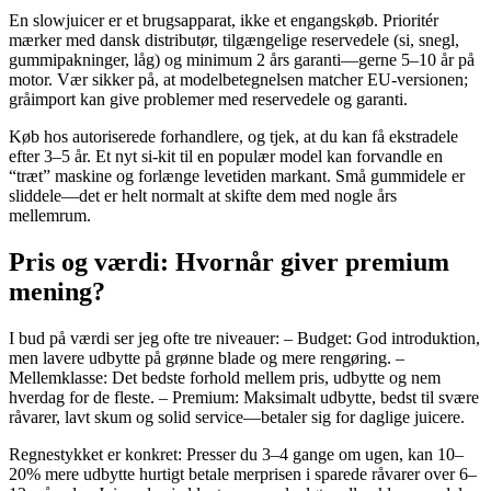
En slowjuicer er et brugsapparat, ikke et engangskøb. Prioritér
mærker med dansk distributør, tilgængelige reservedele (si, snegl,
gummipakninger, låg) og minimum 2 års garanti—gerne 5–10 år på
motor. Vær sikker på, at modelbetegnelsen matcher EU-versionen;
gråimport kan give problemer med reservedele og garanti.
Køb hos autoriserede forhandlere, og tjek, at du kan få ekstradele
efter 3–5 år. Et nyt si-kit til en populær model kan forvandle en
“træt” maskine og forlænge levetiden markant. Små gummidele er
sliddele—det er helt normalt at skifte dem med nogle års
mellemrum.
Pris og værdi: Hvornår giver premium
mening?
I bud på værdi ser jeg ofte tre niveauer: – Budget: God introduktion,
men lavere udbytte på grønne blade og mere rengøring. –
Mellemklasse: Det bedste forhold mellem pris, udbytte og nem
hverdag for de fleste. – Premium: Maksimalt udbytte, bedst til svære
råvarer, lavt skum og solid service—betaler sig for daglige juicere.
Regnestykket er konkret: Presser du 3–4 gange om ugen, kan 10–
20% mere udbytte hurtigt betale merprisen i sparede råvarer over 6–