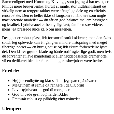
Sammenlignet med Hurom og Kuvings, som jeg også har testet, er
Philips mere brugervenlig: hurtig at samle, stor indføringstragt og
virkelig nem at rengøre takket være aftagelige dele og en effektiv
rensebørste. Den er heller ikke så langsom at håndtere som nogle
masticerende modeller — du får en god balance mellem hastighed
og kvalitet. Lydniveauet er behageligt lavt; familien sov videre,
mens jeg pressede juice kl. 6 om morgenen.
Designet er robust plast, lidt for stor til små køkkener, men den føles
solid. Jeg oplevede kun én gang en mindre tilstopning med meget
fiberrige porrer — en hurtig pause og lidt ekstra forberedelse løste
det. Den klarer grønne blade og hårde rodfrugter lige godt, men hvis
du forventer at lave mandelmælk eller nøddebaserede cremer ofte,
vil en dedikeret blender eller en tungere slowjuicer være bedre.
Fordele:
Høj juiceudbytte og klar saft — jeg sparer på råvarer
Meget nem at samle og rengøre i daglig brug
Lavt støjniveau — god til morgener
God til både grønt og hårde rødder
Fremstår robust og pålidelig efter måneder
Ulemper: