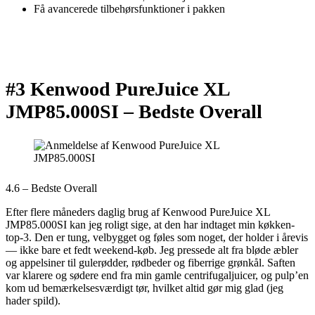
Få avancerede tilbehørsfunktioner i pakken
#3 Kenwood PureJuice XL
JMP85.000SI –
Bedste Overall
4.6 – Bedste Overall
Efter flere måneders daglig brug af Kenwood PureJuice XL
JMP85.000SI kan jeg roligt sige, at den har indtaget min køkken-
top-3. Den er tung, velbygget og føles som noget, der holder i årevis
— ikke bare et fedt weekend-køb. Jeg pressede alt fra bløde æbler
og appelsiner til gulerødder, rødbeder og fiberrige grønkål. Saften
var klarere og sødere end fra min gamle centrifugaljuicer, og pulp’en
kom ud bemærkelsesværdigt tør, hvilket altid gør mig glad (jeg
hader spild).