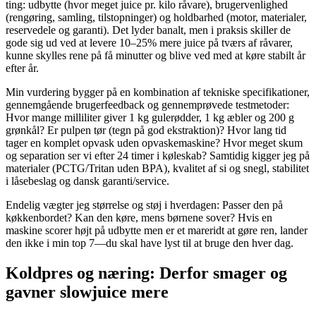
ting: udbytte (hvor meget juice pr. kilo råvare), brugervenlighed
(rengøring, samling, tilstopninger) og holdbarhed (motor, materialer,
reservedele og garanti). Det lyder banalt, men i praksis skiller de
gode sig ud ved at levere 10–25% mere juice på tværs af råvarer,
kunne skylles rene på få minutter og blive ved med at køre stabilt år
efter år.
Min vurdering bygger på en kombination af tekniske specifikationer,
gennemgående brugerfeedback og gennemprøvede testmetoder:
Hvor mange milliliter giver 1 kg gulerødder, 1 kg æbler og 200 g
grønkål? Er pulpen tør (tegn på god ekstraktion)? Hvor lang tid
tager en komplet opvask uden opvaskemaskine? Hvor meget skum
og separation ser vi efter 24 timer i køleskab? Samtidig kigger jeg på
materialer (PCTG/Tritan uden BPA), kvalitet af si og snegl, stabilitet
i låsebeslag og dansk garanti/service.
Endelig vægter jeg størrelse og støj i hverdagen: Passer den på
køkkenbordet? Kan den køre, mens børnene sover? Hvis en
maskine scorer højt på udbytte men er et mareridt at gøre ren, lander
den ikke i min top 7—du skal have lyst til at bruge den hver dag.
Koldpres og næring: Derfor smager og
gavner slowjuice mere