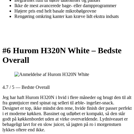
Begrænset rum til større tallerkener og pander
Ikke de mest avancerede bage- eller dampprogrammer
Højere pris end helt basale mikrobølgeovne
Rengøring omkring kanter kan kræve lidt ekstra indsats
#6 Hurom H320N White –
Bedste
Overall
4.7 / 5 — Bedste Overall
Jeg har haft Hurom H320N i hvid i flere måneder og brugt den til alt
fra grøntjuicer med spinat og selleri til æble- ingefær-snack.
Designet er top, ikke mindst den rene, hvide finish der passer perfekt
i et moderne køkken. Bassinet og udløbet er kompakt, så den står
godt på køkkenbordet uden at virke overvældende. Lydniveauet er
behageligt lavt for en slow juicer, så jagten på ro i morgenstuen
lykkes oftere end ikke.