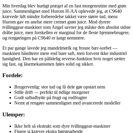
Min hverdag blev hurtigt præget af en fast morgenrutine med grøn
juice. Sammenlignet med Hurom H-AA oplevede jeg, at C9640
krævede lidt mindre forberedelse takket være større tud, mens
Hurom gav en anelse mere cremet grøn juice. Mod dyrere
tvillinggear-maskiner som Angel savner jeg måske den absolut sidste
dråbe juice, men forskellen er marginal for de fleste hjemmebrugere,
og rengøringen på C9640 er langt nemmere.
Et par gange lavede jeg mandelmælk og frosne bær-sorbet —
maskinen håndterer mere end bare saft, men forvent ikke industriel
hastighed. Den har en pålidelig reverse-funktion hvis noget sætter
sig fast, og låsemekanismen føles solid og sikker.
Fordele:
Brugervenlig: stor tud og få dele gør opstart nem
Stille drift — perfekt til tidlige morgener
Godt saftudbytte på frugt og rodfrugter
Nemt at rengøre sammenlignet med avancerede modeller
Ulemper:
Ikke helt så ekstrakt som dyre tvillinggear-maskiner
Finere si kræver ekstra børstearbejde