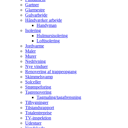
Gartner
Glarmestre
Gulvarbejde
Håndværker arbejde
Handyman
Isolering
Hulmursisolering
Loftisolering
Jordvarme
Maler
Murer
Nedrivning
Nye vinduer
Renovering af trappeopgang
Skimmelsvamp
Solceller
Strømpeforing
Tagrenovering
Tagmaling/tagafrensning
Tilbygninger
Tilstandsrapport
Totalentreprise
TV-inspektion
Udestuer