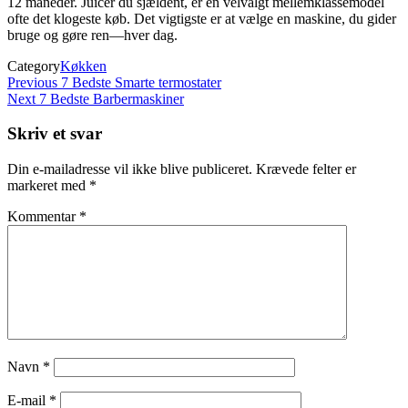
12 måneder. Juicer du sjældent, er en velvalgt mellemklassemodel
ofte det klogeste køb. Det vigtigste er at vælge en maskine, du gider
bruge og gøre ren—hver dag.
Category
Køkken
Indlægsnavigation
Previous
Previous
7 Bedste Smarte termostater
Post
Next
Next
7 Bedste Barbermaskiner
Post
Skriv et svar
Din e-mailadresse vil ikke blive publiceret.
Krævede felter er
markeret med
*
Kommentar
*
Navn
*
E-mail
*