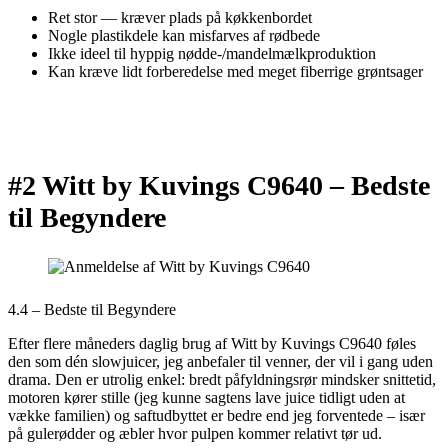
Ret stor — kræver plads på køkkenbordet
Nogle plastikdele kan misfarves af rødbede
Ikke ideel til hyppig nødde-/mandelmælkproduktion
Kan kræve lidt forberedelse med meget fiberrige grøntsager
#2 Witt by Kuvings C9640 –
Bedste
til Begyndere
4.4 – Bedste til Begyndere
Efter flere måneders daglig brug af Witt by Kuvings C9640 føles
den som dén slowjuicer, jeg anbefaler til venner, der vil i gang uden
drama. Den er utrolig enkel: bredt påfyldningsrør mindsker snittetid,
motoren kører stille (jeg kunne sagtens lave juice tidligt uden at
vække familien) og saftudbyttet er bedre end jeg forventede – især
på gulerødder og æbler hvor pulpen kommer relativt tør ud.