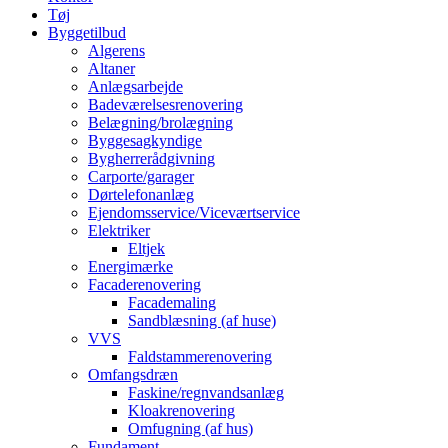
Tøj
Byggetilbud
Algerens
Altaner
Anlægsarbejde
Badeværelsesrenovering
Belægning/brolægning
Byggesagkyndige
Bygherrerådgivning
Carporte/garager
Dørtelefonanlæg
Ejendomsservice/Viceværtservice
Elektriker
Eltjek
Energimærke
Facaderenovering
Facademaling
Sandblæsning (af huse)
VVS
Faldstammerenovering
Omfangsdræn
Faskine/regnvandsanlæg
Kloakrenovering
Omfugning (af hus)
Fundament