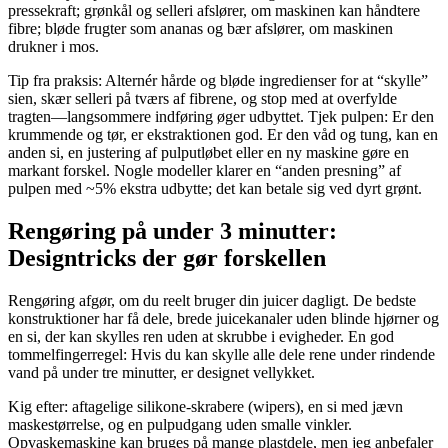
pressekraft; grønkål og selleri afslører, om maskinen kan håndtere
fibre; bløde frugter som ananas og bær afslører, om maskinen
drukner i mos.
Tip fra praksis: Alternér hårde og bløde ingredienser for at “skylle”
sien, skær selleri på tværs af fibrene, og stop med at overfylde
tragten—langsommere indføring øger udbyttet. Tjek pulpen: Er den
krummende og tør, er ekstraktionen god. Er den våd og tung, kan en
anden si, en justering af pulputløbet eller en ny maskine gøre en
markant forskel. Nogle modeller klarer en “anden presning” af
pulpen med ~5% ekstra udbytte; det kan betale sig ved dyrt grønt.
Rengøring på under 3 minutter:
Designtricks der gør forskellen
Rengøring afgør, om du reelt bruger din juicer dagligt. De bedste
konstruktioner har få dele, brede juicekanaler uden blinde hjørner og
en si, der kan skylles ren uden at skrubbe i evigheder. En god
tommelfingerregel: Hvis du kan skylle alle dele rene under rindende
vand på under tre minutter, er designet vellykket.
Kig efter: aftagelige silikone-skrabere (wipers), en si med jævn
maskestørrelse, og en pulpudgang uden smalle vinkler.
Opvaskemaskine kan bruges på mange plastdele, men jeg anbefaler