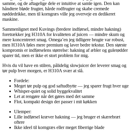
samme, og de aftagelige dele er intuitive at samle igen. Den kan
håndtere bløde frugter, hårde rodfrugter og skabe cremede
nøddedrikke, men til korngræs ville jeg overveje en dedikeret
maskine.
Sammenlignet med Kuvings (bredere indførsel, mindre hakning)
foretrækker jeg H310A for kvaliteten af juicen — mindre skum og
mere koncentreret smag. Omega’en jeg tidligere brugte var robust,
men H310A føles mere premium og laver bedre tekstur. Den største
kompromis er indførselens størrelse: hakning af æbler og gulerødder
sparer tid, men er ikke et stort problem for mig.
Hvis du vil have en stilren, pålidelig slowjuicer der leverer smag og
tør pulp hver morgen, er H310A svær at slå.
Fordele:
Meget tør pulp og god saftudbytte — jeg sparer frugt hver uge
Whisper-quiet og solid byggekvalitet
Let at rengøre når det gøres med det samme
Flot, kompakt design der passer i mit køkken
Ulemper:
Lille indførsel kræver hakning — jeg bruger et skærebræt
oftere
Ikke ideel til korngræs eller meget fiberrige blade