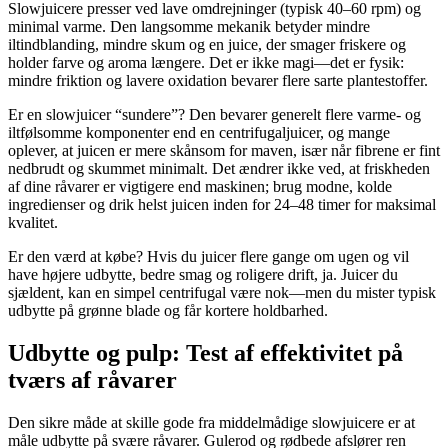
Slowjuicere presser ved lave omdrejninger (typisk 40–60 rpm) og
minimal varme. Den langsomme mekanik betyder mindre
iltindblanding, mindre skum og en juice, der smager friskere og
holder farve og aroma længere. Det er ikke magi—det er fysik:
mindre friktion og lavere oxidation bevarer flere sarte plantestoffer.
Er en slowjuicer “sundere”? Den bevarer generelt flere varme- og
iltfølsomme komponenter end en centrifugaljuicer, og mange
oplever, at juicen er mere skånsom for maven, især når fibrene er fint
nedbrudt og skummet minimalt. Det ændrer ikke ved, at friskheden
af dine råvarer er vigtigere end maskinen; brug modne, kolde
ingredienser og drik helst juicen inden for 24–48 timer for maksimal
kvalitet.
Er den værd at købe? Hvis du juicer flere gange om ugen og vil
have højere udbytte, bedre smag og roligere drift, ja. Juicer du
sjældent, kan en simpel centrifugal være nok—men du mister typisk
udbytte på grønne blade og får kortere holdbarhed.
Udbytte og pulp: Test af effektivitet på
tværs af råvarer
Den sikre måde at skille gode fra middelmådige slowjuicere er at
måle udbytte på svære råvarer. Gulerod og rødbede afslører ren