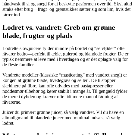
håndvask til si og snegl for at beskytte pasformen over tid. Skyl altid
straks efter brug—frugt- og grøntsukker sætter sig som lim, hvis det
tørrer ind.
Lodret vs. vandret: Greb om grønne
blade, frugter og plads
Lodrette slowjuicere fylder mindre på bordet og “selvføder” ofte
råvarer bedre—perfekt til æble, gulerod og blandede frugter. De er
typisk nemmere at leve med i hverdagen og er det oplagte valg for
de fleste familier.
Vandrette modeller (klassiske “masticating” med vandret snegl) er
kongen af grønne blade, hvedegræs og selleri. De tilstopper
sjældnere på fibre, kan ofte udvides med pastapresser eller
nøddesmør-tilbehør og kører stabilt i mange år. Til gengæld fylder
de mere i dybden og kræver ofte lidt mere manual fødning af
råvarerne.
Juicer du primært grønne juicer, så vælg vandret. Vil du have en
altmuligmand til blandede juicer med minimal indsats, så vælg
lodret.