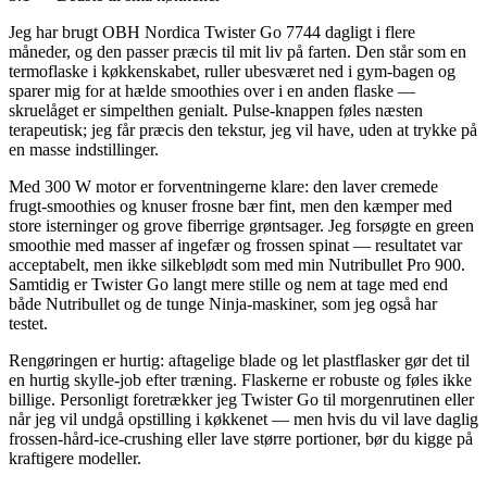
Jeg har brugt OBH Nordica Twister Go 7744 dagligt i flere
måneder, og den passer præcis til mit liv på farten. Den står som en
termoflaske i køkkenskabet, ruller ubesværet ned i gym-bagen og
sparer mig for at hælde smoothies over i en anden flaske —
skruelåget er simpelthen genialt. Pulse-knappen føles næsten
terapeutisk; jeg får præcis den tekstur, jeg vil have, uden at trykke på
en masse indstillinger.
Med 300 W motor er forventningerne klare: den laver cremede
frugt-smoothies og knuser frosne bær fint, men den kæmper med
store isterninger og grove fiberrige grøntsager. Jeg forsøgte en green
smoothie med masser af ingefær og frossen spinat — resultatet var
acceptabelt, men ikke silkeblødt som med min Nutribullet Pro 900.
Samtidig er Twister Go langt mere stille og nem at tage med end
både Nutribullet og de tunge Ninja-maskiner, som jeg også har
testet.
Rengøringen er hurtig: aftagelige blade og let plastflasker gør det til
en hurtig skylle-job efter træning. Flaskerne er robuste og føles ikke
billige. Personligt foretrækker jeg Twister Go til morgenrutinen eller
når jeg vil undgå opstilling i køkkenet — men hvis du vil lave daglig
frossen-hård-ice-crushing eller lave større portioner, bør du kigge på
kraftigere modeller.