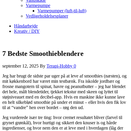
Vandskade
Varmepumpe
Varmepumper (luft-til-luft)
Vedligeholdelsesplaner
Håndarbejde
Kreativ / DIY
7 Bedste Smoothieblendere
september 12, 2025
By
Terapi-Hobby
0
Jeg har brugt de sidste par uger på at leve af smoothies (næsten), og
mit køkkenbord har været min testbænk. Fra iskolde jordbær og
frosne mangotern til spinat, havre og peanutbutter – jeg har blendet
det hele, målt blendetider, tjekket tekstur med skeen og lyttet til
støjniveauet med en decibel-app. Hvis en maskine ikke kunne lave
en helt silkeblød smoothie på under et minut – eller hvis den fik lov
til at “vandre” hen over bordet – røg den ud.
Jeg vurderede især tre ting: hvor cremet resultatet bliver (farvel til
grynet grønkål), hvor hurtigt og sikkert den knuser is og hårde
ingredienser, og hvor nem den er at leve med i hverdagen (låg der