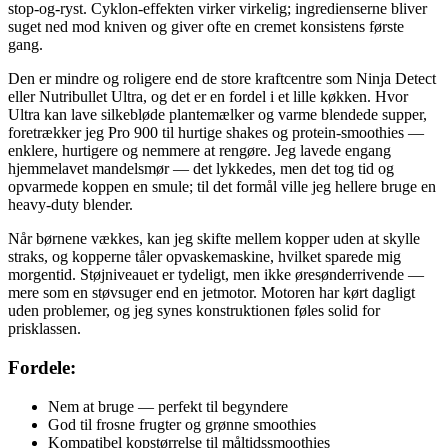
stop-og-ryst. Cyklon-effekten virker virkelig; ingredienserne bliver
suget ned mod kniven og giver ofte en cremet konsistens første
gang.
Den er mindre og roligere end de store kraftcentre som Ninja Detect
eller Nutribullet Ultra, og det er en fordel i et lille køkken. Hvor
Ultra kan lave silkebløde plantemælker og varme blendede supper,
foretrækker jeg Pro 900 til hurtige shakes og protein-smoothies —
enklere, hurtigere og nemmere at rengøre. Jeg lavede engang
hjemmelavet mandelsmør — det lykkedes, men det tog tid og
opvarmede koppen en smule; til det formål ville jeg hellere bruge en
heavy-duty blender.
Når børnene vækkes, kan jeg skifte mellem kopper uden at skylle
straks, og kopperne tåler opvaskemaskine, hvilket sparede mig
morgentid. Støjniveauet er tydeligt, men ikke øresønderrivende —
mere som en støvsuger end en jetmotor. Motoren har kørt dagligt
uden problemer, og jeg synes konstruktionen føles solid for
prisklassen.
Fordele:
Nem at bruge — perfekt til begyndere
God til frosne frugter og grønne smoothies
Kompatibel kopstørrelse til måltidssmoothies