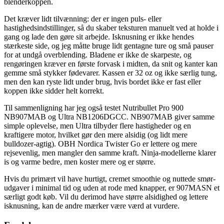
blenderkoppen.
Det kræver lidt tilvænning: der er ingen puls- eller
hastighedsindstillinger, så du skaber teksturen manuelt ved at holde i
gang og lade den gøre sit arbejde. Isknusning er ikke hendes
stærkeste side, og jeg måtte bruge lidt gentagne ture og små pauser
for at undgå overblending. Bladene er ikke de skarpeste, og
rengøringen kræver en første forvask i midten, da snit og kanter kan
gemme små stykker fødevarer. Kassen er 32 oz og ikke særlig tung,
men den kan ryste lidt under brug, hvis bordet ikke er fast eller
koppen ikke sidder helt korrekt.
Til sammenligning har jeg også testet Nutribullet Pro 900
NB907MAB og Ultra NB1206DGCC. NB907MAB giver samme
simple oplevelse, men Ultra tilbyder flere hastigheder og en
kraftigere motor, hvilket gør den mere alsidig (og lidt mere
bulldozer-agtig). OBH Nordica Twister Go er lettere og mere
rejsevenlig, men mangler den samme kraft. Ninja-modellerne klarer
is og varme bedre, men koster mere og er større.
Hvis du primært vil have hurtigt, cremet smoothie og nuttede smør-
udgaver i minimal tid og uden at rode med knapper, er 907MASN et
særligt godt køb. Vil du derimod have større alsidighed og lettere
isknusning, kan de andre mærker være værd at vurdere.