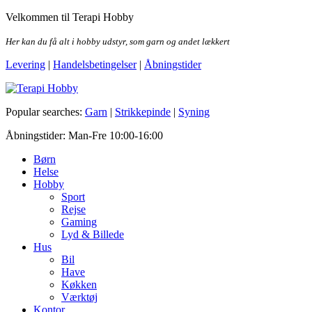
Skip
Velkommen til Terapi Hobby
to
the
Her kan du få alt i hobby udstyr, som garn og andet lækkert
content
Levering
|
Handelsbetingelser
|
Åbningstider
Terapi Hobby
Popular searches:
Garn
|
Strikkepinde
|
Syning
Åbningstider: Man-Fre 10:00-16:00
Børn
Helse
Hobby
Sport
Rejse
Gaming
Lyd & Billede
Hus
Bil
Have
Køkken
Værktøj
Kontor