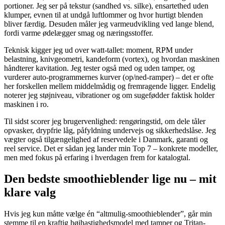
portioner. Jeg ser på tekstur (sandhed vs. silke), ensartethed uden
klumper, evnen til at undgå luftlommer og hvor hurtigt blenden
bliver færdig. Desuden måler jeg varmeudvikling ved lange blend,
fordi varme ødelægger smag og næringsstoffer.
Teknisk kigger jeg ud over watt-tallet: moment, RPM under
belastning, knivgeometri, kandeform (vortex), og hvordan maskinen
håndterer kavitation. Jeg tester også med og uden tamper, og
vurderer auto-programmernes kurver (op/ned-ramper) – det er ofte
her forskellen mellem middelmådig og fremragende ligger. Endelig
noterer jeg støjniveau, vibrationer og om sugefødder faktisk holder
maskinen i ro.
Til sidst scorer jeg brugervenlighed: rengøringstid, om dele tåler
opvasker, drypfrie låg, påfyldning undervejs og sikkerhedslåse. Jeg
vægter også tilgængelighed af reservedele i Danmark, garanti og
reel service. Det er sådan jeg lander min Top 7 – konkrete modeller,
men med fokus på erfaring i hverdagen frem for katalogtal.
Den bedste smoothieblender lige nu – mit
klare valg
Hvis jeg kun måtte vælge én “altmulig-smoothieblender”, går min
stemme til en kraftig højhastighedsmodel med tamper og Tritan-