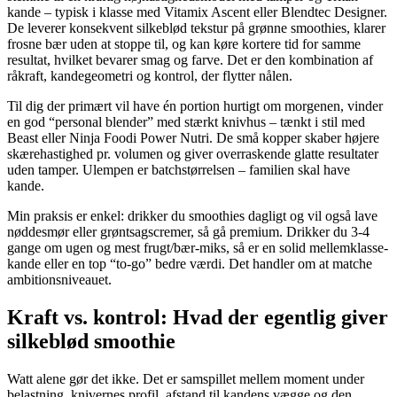
kande – typisk i klasse med Vitamix Ascent eller Blendtec Designer.
De leverer konsekvent silkeblød tekstur på grønne smoothies, klarer
frosne bær uden at stoppe til, og kan køre kortere tid for samme
resultat, hvilket bevarer smag og farve. Det er den kombination af
råkraft, kandegeometri og kontrol, der flytter nålen.
Til dig der primært vil have én portion hurtigt om morgenen, vinder
en god “personal blender” med stærkt knivhus – tænkt i stil med
Beast eller Ninja Foodi Power Nutri. De små kopper skaber højere
skærehastighed pr. volumen og giver overraskende glatte resultater
uden tamper. Ulempen er batchstørrelsen – familien skal have
kande.
Min praksis er enkel: drikker du smoothies dagligt og vil også lave
nøddesmør eller grøntsagscremer, så gå premium. Drikker du 3-4
gange om ugen og mest frugt/bær-miks, så er en solid mellemklasse-
kande eller en top “to-go” bedre værdi. Det handler om at matche
ambitionsniveauet.
Kraft vs. kontrol: Hvad der egentlig giver
silkeblød smoothie
Watt alene gør det ikke. Det er samspillet mellem moment under
belastning, knivernes profil, afstand til kandens vægge og den