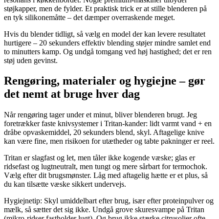
støjkapper, men de fylder. Et praktisk trick er at stille blenderen på
en tyk silikonemåtte – det dæmper overraskende meget.
Hvis du blender tidligt, så vælg en model der kan levere resultatet
hurtigere – 20 sekunders effektiv blending støjer mindre samlet end
to minutters kamp. Og undgå tomgang ved høj hastighed; det er ren
støj uden gevinst.
Rengøring, materialer og hygiejne – gør
det nemt at bruge hver dag
Når rengøring tager under et minut, bliver blenderen brugt. Jeg
foretrækker faste knivsystemer i Tritan-kander: lidt varmt vand + en
dråbe opvaskemiddel, 20 sekunders blend, skyl. Aftagelige knive
kan være fine, men risikoen for utætheder og tabte pakninger er reel.
Tritan er slagfast og let, men tåler ikke kogende væske; glas er
ridsefast og lugtneutralt, men tungt og mere sårbart for termochok.
Vælg efter dit brugsmønster. Låg med aftagelig hætte er et plus, så
du kan tilsætte væske sikkert undervejs.
Hygiejnetip: Skyl umiddelbart efter brug, især efter proteinpulver og
mælk, så sætter det sig ikke. Undgå grove skuresvampe på Tritan
(mikro-ridser fastholder lugt). Og brug ikke stærke citrusolier ofte –