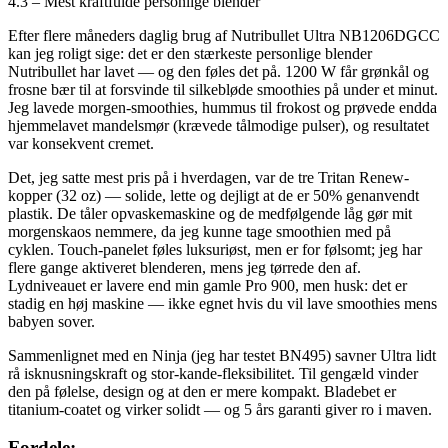
4.3 – Mest kraftfulde personlige blender
Efter flere måneders daglig brug af Nutribullet Ultra NB1206DGCC
kan jeg roligt sige: det er den stærkeste personlige blender
Nutribullet har lavet — og den føles det på. 1200 W får grønkål og
frosne bær til at forsvinde til silkebløde smoothies på under et minut.
Jeg lavede morgen-smoothies, hummus til frokost og prøvede endda
hjemmelavet mandelsmør (krævede tålmodige pulser), og resultatet
var konsekvent cremet.
Det, jeg satte mest pris på i hverdagen, var de tre Tritan Renew-
kopper (32 oz) — solide, lette og dejligt at de er 50% genanvendt
plastik. De tåler opvaskemaskine og de medfølgende låg gør mit
morgenskaos nemmere, da jeg kunne tage smoothien med på
cyklen. Touch-panelet føles luksuriøst, men er for følsomt; jeg har
flere gange aktiveret blenderen, mens jeg tørrede den af.
Lydniveauet er lavere end min gamle Pro 900, men husk: det er
stadig en høj maskine — ikke egnet hvis du vil lave smoothies mens
babyen sover.
Sammenlignet med en Ninja (jeg har testet BN495) savner Ultra lidt
rå isknusningskraft og stor-kande-fleksibilitet. Til gengæld vinder
den på følelse, design og at den er mere kompakt. Bladebet er
titanium-coatet og virker solidt — og 5 års garanti giver ro i maven.
Fordele: