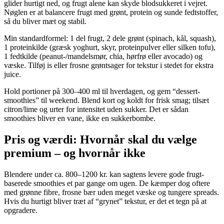
glider hurtigt ned, og frugt alene kan skyde blodsukkeret i vejret.
Nøglen er at balancere frugt med grønt, protein og sunde fedtstoffer,
så du bliver mæt og stabil.
Min standardformel: 1 del frugt, 2 dele grønt (spinach, kål, squash),
1 proteinkilde (græsk yoghurt, skyr, proteinpulver eller silken tofu),
1 fedtkilde (peanut-/mandelsmør, chia, hørfrø eller avocado) og
væske. Tilføj is eller frosne grøntsager for tekstur i stedet for ekstra
juice.
Hold portioner på 300–400 ml til hverdagen, og gem “dessert-
smoothies” til weekend. Blend kort og koldt for frisk smag; tilsæt
citron/lime og urter for intensitet uden sukker. Det er sådan
smoothies bliver en vane, ikke en sukkerbombe.
Pris og værdi: Hvornår skal du vælge
premium – og hvornår ikke
Blendere under ca. 800–1200 kr. kan sagtens levere gode frugt-
baserede smoothies et par gange om ugen. De kæmper dog oftere
med grønne fibre, frosne bær uden meget væske og tungere spreads.
Hvis du hurtigt bliver træt af “grynet” tekstur, er det et tegn på at
opgradere.