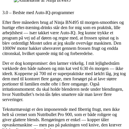
3.0 – Bedste med Auto-IQ-programmer
Efter flere måneders brug af Ninja BN495 til morgen-smoothies og
hurtige efter-træning-drinks står den for mig som en praktisk, lille
arbejdshest — især takket være Auto-IQ. Jeg kunne trykke et
program på vej ud af døren og regne med, at frossen spinat og is
blev ordentligt Mostet uden at jeg skulle overvåge maskinen. Den
1000W motor hakker ubesværet gennem frossen frugt og endda
citronskal, hvilket sparede mig tid og forberedelse.
Der er dog kompromiser: den larmer virkelig. I mit lejlighedstårn
vækkede den både naboen og min kat ved 6:30 én morgen — ikke
ideelt. Kopperne på 700 ml er superpraktiske med lækfri låg, jeg tog
dem med til kontoret flere gange, men forsøget på at lave større
portioner til familien endte ofte i flere omgange. Også
irritationsmoment: du skal holde blenderen nede under blendingen,
hvor Nutribullet’s twist-lås føles smartere når man laver flere
serveringer.
Teksturmæssigt er den imponerende med fiberrig frugt, men ikke
helt så cremet som Nutribullet Pro 900, som er både roligere og
giver glattere blends. Rengøringen er enkel — kopper tåler
opvaskemaskine — men pas på pakningen ved knive, den kræver