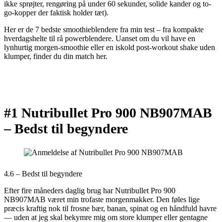
ikke sprøjter, rengøring på under 60 sekunder, solide kander og to-
go-kopper der faktisk holder tæt).
Her er de 7 bedste smoothieblendere fra min test – fra kompakte
hverdagshelte til rå powerblendere. Uanset om du vil have en
lynhurtig morgen-smoothie eller en iskold post-workout shake uden
klumper, finder du din match her.
#1 Nutribullet Pro 900 NB907MAB
–
Bedst til begyndere
4.6 – Bedst til begyndere
Efter fire måneders daglig brug har Nutribullet Pro 900
NB907MAB været min trofaste morgenmakker. Den føles lige
præcis kraftig nok til frosne bær, banan, spinat og en håndfuld havre
— uden at jeg skal bekymre mig om store klumper eller gentagne