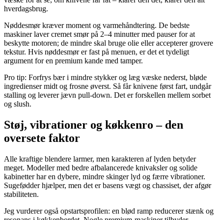
hverdagsbrug.
Nøddesmør kræver moment og varmehåndtering. De bedste
maskiner laver cremet smør på 2–4 minutter med pauser for at
beskytte motoren; de mindre skal bruge olie eller accepterer grovere
tekstur. Hvis nøddesmør er fast på menuen, er det et tydeligt
argument for en premium kande med tamper.
Pro tip: Forfrys bær i mindre stykker og læg væske nederst, bløde
ingredienser midt og frosne øverst. Så får knivene først fart, undgår
stalling og leverer jævn pull-down. Det er forskellen mellem sorbet
og slush.
Støj, vibrationer og køkkenro – den
oversete faktor
Alle kraftige blendere larmer, men karakteren af lyden betyder
meget. Modeller med bedre afbalancerede knivaksler og solide
kabinetter har en dybere, mindre skinger lyd og færre vibrationer.
Sugefødder hjælper, men det er basens vægt og chassiset, der afgør
stabiliteten.
Jeg vurderer også opstartsprofilen: en blød ramp reducerer stænk og
resonans i køkkenbordet. Nogle premium-maskiner tilbyder