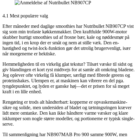
4.1 Mest populære valg
Efter måneder med daglige smoothies har Nutribullet NB907CP vist
sig som min trofaste køkkenmakker. Den kraftfulde 900W-motor
skubber hurtigt smoothies ud af frosne bær, kale og nøddesmør på
ingen tid, i en krop der er småt og nem at stille væk. Den en-
hastighed og twist-lock-funktion gør det utrolig brugervenligt, især
når morgenerne er hektiske.
Hemmeligheden til en virkelig glat tekstur? Tilsæt væske til sidst og
giv blandingen et kort ryst midtvejs for at samle alt omkring bladene.
Jeg oplever ofte virkelig få klumper, særligt med fibrede greens og
proteinshakes. Ulempen er, at maskinen kan vibrere en del pga.
tyngdepunktet, og lyden er ganske høj—det er prisen for så meget
kraft i en lille enhed.
Rengøring er trods alt håndterbart: kopperne er opvaskemaskine-
sikre og solide, men undersiden af bladet og tætningsringen kræver
lidt mere omtanke. Den kan ikke håndtere varme væsker og klare
isklumper som nogle større modeller, og portionerne er typisk single-
serve.
Til sammenligning har NB907MAB Pro 900 samme 900W, men