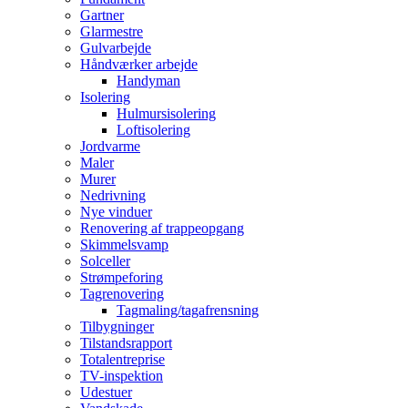
Gartner
Glarmestre
Gulvarbejde
Håndværker arbejde
Handyman
Isolering
Hulmursisolering
Loftisolering
Jordvarme
Maler
Murer
Nedrivning
Nye vinduer
Renovering af trappeopgang
Skimmelsvamp
Solceller
Strømpeforing
Tagrenovering
Tagmaling/tagafrensning
Tilbygninger
Tilstandsrapport
Totalentreprise
TV-inspektion
Udestuer