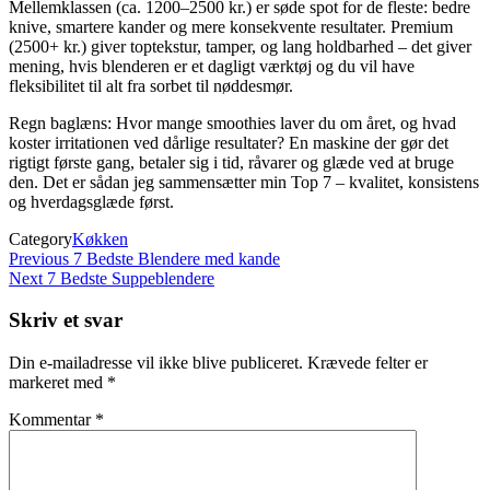
Mellemklassen (ca. 1200–2500 kr.) er søde spot for de fleste: bedre
knive, smartere kander og mere konsekvente resultater. Premium
(2500+ kr.) giver toptekstur, tamper, og lang holdbarhed – det giver
mening, hvis blenderen er et dagligt værktøj og du vil have
fleksibilitet til alt fra sorbet til nøddesmør.
Regn baglæns: Hvor mange smoothies laver du om året, og hvad
koster irritationen ved dårlige resultater? En maskine der gør det
rigtigt første gang, betaler sig i tid, råvarer og glæde ved at bruge
den. Det er sådan jeg sammensætter min Top 7 – kvalitet, konsistens
og hverdagsglæde først.
Category
Køkken
Indlægsnavigation
Previous
Previous
7 Bedste Blendere med kande
Post
Next
Next
7 Bedste Suppeblendere
Post
Skriv et svar
Din e-mailadresse vil ikke blive publiceret.
Krævede felter er
markeret med
*
Kommentar
*