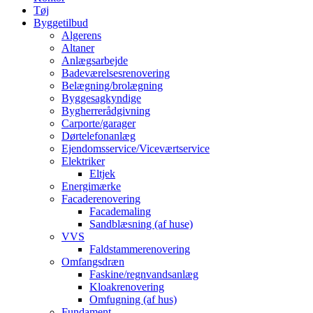
Tøj
Byggetilbud
Algerens
Altaner
Anlægsarbejde
Badeværelsesrenovering
Belægning/brolægning
Byggesagkyndige
Bygherrerådgivning
Carporte/garager
Dørtelefonanlæg
Ejendomsservice/Viceværtservice
Elektriker
Eltjek
Energimærke
Facaderenovering
Facademaling
Sandblæsning (af huse)
VVS
Faldstammerenovering
Omfangsdræn
Faskine/regnvandsanlæg
Kloakrenovering
Omfugning (af hus)
Fundament