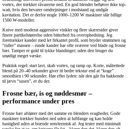
vortex, der trækker råvarerne ned. En god blender behøver ikke top-
watt, hvis den bevarer omdrejninger i modstand og undgår
kavitation. Det er derfor nogle 1000–1200 W maskiner slår billige
1500 W-modeller.
Knive med moderat aggressive vinkler og flere skæresider giver
finere partikelstørrelse uden bitterhed fra overophedning. Jeg
foretrækker kander med let firkantet profil, som bryder strømmen og
“ruller” massen – runde kander har ofte sværere ved blade og frosne
bær. Tamper er guld til tykke blandinger; uden den bruger du
unødigt meget væske.
Praktisk regel: start lavt, skab vortex, og ramp op. Korte, målrettede
blend på 20–40 sekunder giver tit bedre tekstur end at “koge”
smoothien i 90 sekunder. Hør efter lyden: når den går fra hakkende
til jævn “susen”, er du der.
Frosne bær, is og nøddesmør –
performance under pres
Frosne bær afslører med det samme en blenders svagheder. Gode
maskiner trækker bunden ned uden at luftfange og kan holde
hastighed uden at brænde rem/termisk af. Jeg tester med minimalt
væske for at se, om knivene får fat – klarer den det, klarer den alt