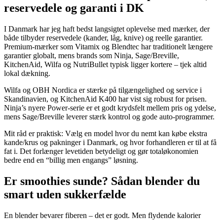
reservedele og garanti i DK
I Danmark har jeg haft bedst langsigtet oplevelse med mærker, der
både tilbyder reservedele (kander, låg, knive) og reelle garantier.
Premium-mærker som Vitamix og Blendtec har traditionelt længere
garantier globalt, mens brands som Ninja, Sage/Breville,
KitchenAid, Wilfa og NutriBullet typisk ligger kortere – tjek altid
lokal dækning.
Wilfa og OBH Nordica er stærke på tilgængelighed og service i
Skandinavien, og KitchenAid K400 har vist sig robust for prisen.
Ninja’s nyere Power-serie er et godt krydsfelt mellem pris og ydelse,
mens Sage/Breville leverer stærk kontrol og gode auto-programmer.
Mit råd er praktisk: Vælg en model hvor du nemt kan købe ekstra
kande/krus og pakninger i Danmark, og hvor forhandleren er til at få
fat i. Det forlænger levetiden betydeligt og gør totaløkonomien
bedre end en “billig men engangs” løsning.
Er smoothies sunde? Sådan blender du
smart uden sukkerfælde
En blender bevarer fiberen – det er godt. Men flydende kalorier