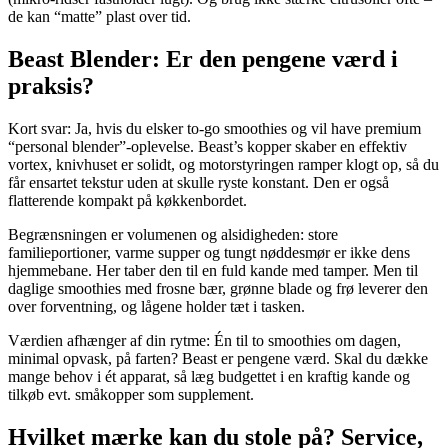
de kan “matte” plast over tid.
Beast Blender: Er den pengene værd i
praksis?
Kort svar: Ja, hvis du elsker to-go smoothies og vil have premium
“personal blender”-oplevelse. Beast’s kopper skaber en effektiv
vortex, knivhuset er solidt, og motorstyringen ramper klogt op, så du
får ensartet tekstur uden at skulle ryste konstant. Den er også
flatterende kompakt på køkkenbordet.
Begrænsningen er volumenen og alsidigheden: store
familieportioner, varme supper og tungt nøddesmør er ikke dens
hjemmebane. Her taber den til en fuld kande med tamper. Men til
daglige smoothies med frosne bær, grønne blade og frø leverer den
over forventning, og lågene holder tæt i tasken.
Værdien afhænger af din rytme: Én til to smoothies om dagen,
minimal opvask, på farten? Beast er pengene værd. Skal du dække
mange behov i ét apparat, så læg budgettet i en kraftig kande og
tilkøb evt. småkopper som supplement.
Hvilket mærke kan du stole på? Service,