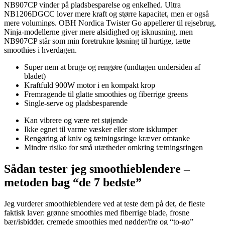
NB907CP vinder på pladsbesparelse og enkelhed. Ultra
NB1206DGCC lover mere kraft og større kapacitet, men er også
mere voluminøs. OBH Nordica Twister Go appellerer til rejsebrug,
Ninja-modellerne giver mere alsidighed og isknusning, men
NB907CP står som min foretrukne løsning til hurtige, tætte
smoothies i hverdagen.
Super nem at bruge og rengøre (undtagen undersiden af
bladet)
Kraftfuld 900W motor i en kompakt krop
Fremragende til glatte smoothies og fiberrige greens
Single-serve og pladsbesparende
Kan vibrere og være ret støjende
Ikke egnet til varme væsker eller store isklumper
Rengøring af kniv og tætningsringe kræver omtanke
Mindre risiko for små utætheder omkring tætningsringen
Sådan tester jeg smoothieblendere –
metoden bag “de 7 bedste”
Jeg vurderer smoothieblendere ved at teste dem på det, de fleste
faktisk laver: grønne smoothies med fiberrige blade, frosne
bær/isbidder, cremede smoothies med nødder/frø og “to-go”