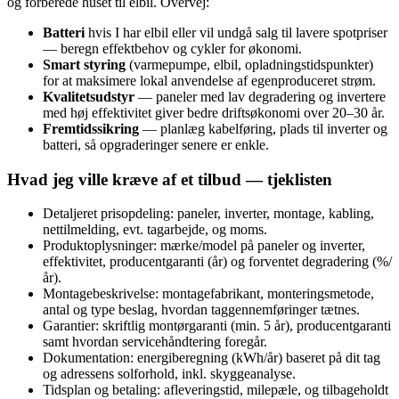
og forberede huset til elbil. Overvej:
Batteri
hvis I har elbil eller vil undgå salg til lavere spotpriser
— beregn effektbehov og cykler for økonomi.
Smart styring
(varmepumpe, elbil, opladningstidspunkter)
for at maksimere lokal anvendelse af egenproduceret strøm.
Kvalitetsudstyr
— paneler med lav degradering og invertere
med høj effektivitet giver bedre driftsøkonomi over 20–30 år.
Fremtidssikring
— planlæg kabelføring, plads til inverter og
batteri, så opgraderinger senere er enkle.
Hvad jeg ville kræve af et tilbud — tjeklisten
Detaljeret prisopdeling: paneler, inverter, montage, kabling,
nettilmelding, evt. tagarbejde, og moms.
Produktoplysninger: mærke/model på paneler og inverter,
effektivitet, producentgaranti (år) og forventet degradering (%/
år).
Montagebeskrivelse: montagefabrikant, monteringsmetode,
antal og type beslag, hvordan taggennemføringer tætnes.
Garantier: skriftlig montørgaranti (min. 5 år), producentgaranti
samt hvordan servicehåndtering foregår.
Dokumentation: energiberegning (kWh/år) baseret på dit tag
og adressens solforhold, inkl. skyggeanalyse.
Tidsplan og betaling: afleveringstid, milepæle, og tilbageholdt