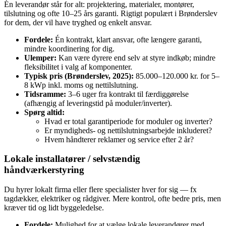
Én leverandør står for alt: projektering, materialer, montører,
tilslutning og ofte 10–25 års garanti. Rigtigt populært i Brønderslev
for dem, der vil have tryghed og enkelt ansvar.
Fordele:
Én kontrakt, klart ansvar, ofte længere garanti,
mindre koordinering for dig.
Ulemper:
Kan være dyrere end selv at styre indkøb; mindre
fleksibilitet i valg af komponenter.
Typisk pris (Brønderslev, 2025):
85.000–120.000 kr. for 5–
8 kWp inkl. moms og nettilslutning.
Tidsramme:
3–6 uger fra kontrakt til færdiggørelse
(afhængig af leveringstid på moduler/inverter).
Spørg altid:
Hvad er total garantiperiode for moduler og inverter?
Er myndigheds- og nettilslutningsarbejde inkluderet?
Hvem håndterer reklamer og service efter 2 år?
Lokale installatører / selvstændig
håndværkerstyring
Du hyrer lokalt firma eller flere specialister hver for sig — fx
tagdækker, elektriker og rådgiver. Mere kontrol, ofte bedre pris, men
kræver tid og lidt byggeledelse.
Fordele:
Mulighed for at vælge lokale leverandører med