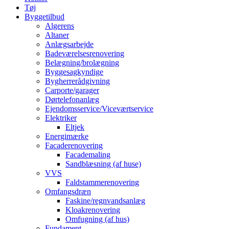
Tøj
Byggetilbud
Algerens
Altaner
Anlægsarbejde
Badeværelsesrenovering
Belægning/brolægning
Byggesagkyndige
Bygherrerådgivning
Carporte/garager
Dørtelefonanlæg
Ejendomsservice/Viceværtservice
Elektriker
Eltjek
Energimærke
Facaderenovering
Facademaling
Sandblæsning (af huse)
VVS
Faldstammerenovering
Omfangsdræn
Faskine/regnvandsanlæg
Kloakrenovering
Omfugning (af hus)
Fundament