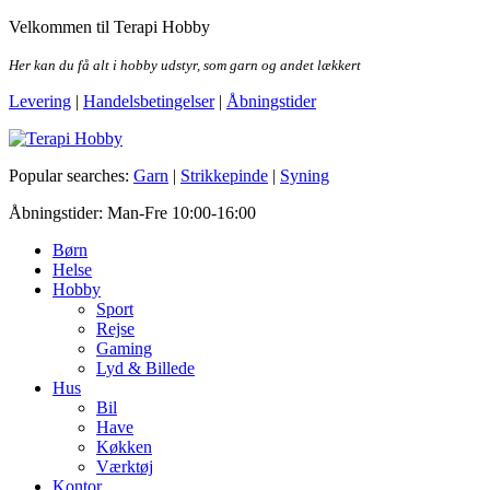
Skip
Velkommen til Terapi Hobby
to
the
Her kan du få alt i hobby udstyr, som garn og andet lækkert
content
Levering
|
Handelsbetingelser
|
Åbningstider
Terapi Hobby
Popular searches:
Garn
|
Strikkepinde
|
Syning
Åbningstider: Man-Fre 10:00-16:00
Børn
Helse
Hobby
Sport
Rejse
Gaming
Lyd & Billede
Hus
Bil
Have
Køkken
Værktøj
Kontor