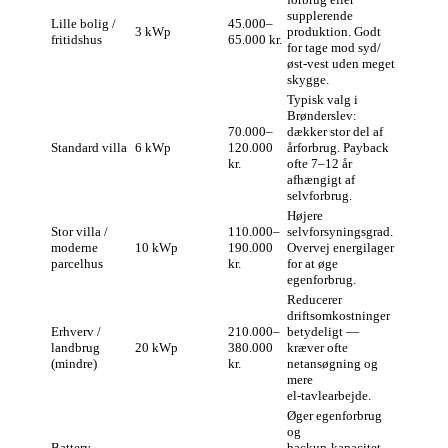
supplerende
Lille bolig /
45.000–
3 kWp
produktion. Godt
fritidshus
65.000 kr.
for tage mod syd/
øst‑vest uden meget
skygge.
Typisk valg i
Brønderslev:
70.000–
dækker stor del af
Standard villa
6 kWp
120.000
årforbrug. Payback
kr.
ofte 7–12 år
afhængigt af
selvforbrug.
Højere
Stor villa /
110.000–
selvforsyningsgrad.
moderne
10 kWp
190.000
Overvej energilager
parcelhus
kr.
for at øge
egenforbrug.
Reducerer
driftsomkostninger
Erhverv /
210.000–
betydeligt —
landbrug
20 kWp
380.000
kræver ofte
(mindre)
kr.
netansøgning og
mere
el‑tavlearbejde.
Øger egenforbrug
og
Battery-
backup‑kapacitet.