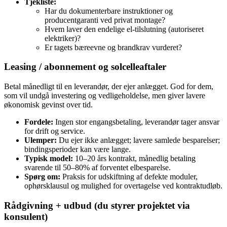
Tjekliste:
Har du dokumenterbare instruktioner og
producentgaranti ved privat montage?
Hvem laver den endelige el‑tilslutning (autoriseret
elektriker)?
Er tagets bæreevne og brandkrav vurderet?
Leasing / abonnement og solcelleaftaler
Betal månedligt til en leverandør, der ejer anlægget. God for dem,
som vil undgå investering og vedligeholdelse, men giver lavere
økonomisk gevinst over tid.
Fordele:
Ingen stor engangsbetaling, leverandør tager ansvar
for drift og service.
Ulemper:
Du ejer ikke anlægget; lavere samlede besparelser;
bindingsperioder kan være lange.
Typisk model:
10–20 års kontrakt, månedlig betaling
svarende til 50–80% af forventet elbesparelse.
Spørg om:
Praksis for udskiftning af defekte moduler,
ophørsklausul og mulighed for overtagelse ved kontraktudløb.
Rådgivning + udbud (du styrer projektet via
konsulent)