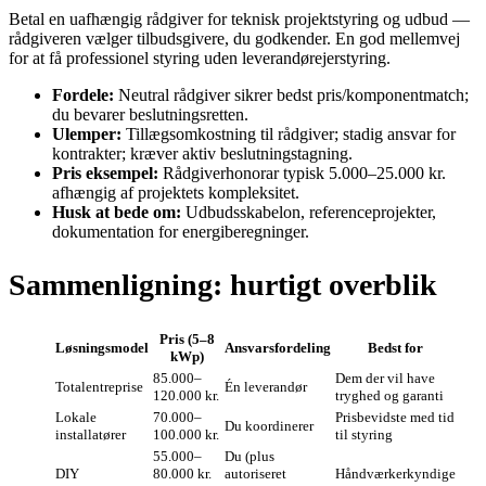
Betal en uafhængig rådgiver for teknisk projektstyring og udbud —
rådgiveren vælger tilbudsgivere, du godkender. En god mellemvej
for at få professionel styring uden leverandørejerstyring.
Fordele:
Neutral rådgiver sikrer bedst pris/komponentmatch;
du bevarer beslutningsretten.
Ulemper:
Tillægsomkostning til rådgiver; stadig ansvar for
kontrakter; kræver aktiv beslutningstagning.
Pris eksempel:
Rådgiverhonorar typisk 5.000–25.000 kr.
afhængig af projektets kompleksitet.
Husk at bede om:
Udbudsskabelon, referenceprojekter,
dokumentation for energiberegninger.
Sammenligning: hurtigt overblik
Pris (5–8
Løsningsmodel
Ansvarsfordeling
Bedst for
kWp)
85.000–
Dem der vil have
Totalentreprise
Én leverandør
120.000 kr.
tryghed og garanti
Lokale
70.000–
Prisbevidste med tid
Du koordinerer
installatører
100.000 kr.
til styring
55.000–
Du (plus
DIY
80.000 kr.
autoriseret
Håndværkerkyndige