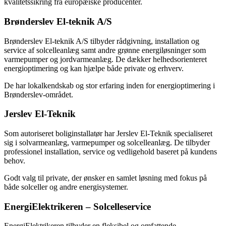
kvalitetssikring fra europæiske producenter.
Brønderslev El-teknik A/S
Brønderslev El-teknik A/S tilbyder rådgivning, installation og
service af solcelleanlæg samt andre grønne energiløsninger som
varmepumper og jordvarmeanlæg. De dækker helhedsorienteret
energioptimering og kan hjælpe både private og erhverv.
De har lokalkendskab og stor erfaring inden for energioptimering i
Brønderslev-området.
Jerslev El-Teknik
Som autoriseret boliginstallatør har Jerslev El-Teknik specialiseret
sig i solvarmeanlæg, varmepumper og solcelleanlæg. De tilbyder
professionel installation, service og vedligehold baseret på kundens
behov.
Godt valg til private, der ønsker en samlet løsning med fokus på
både solceller og andre energisystemer.
EnergiElektrikeren – Solcelleservice
EnergiElektrikeren tilbyder en fleksibel og omfattende