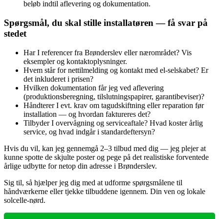
beløb indtil aflevering og dokumentation.
Spørgsmål, du skal stille installatøren — få svar på
stedet
Har I referencer fra Brønderslev eller nærområdet? Vis
eksempler og kontaktoplysninger.
Hvem står for nettilmelding og kontakt med el‑selskabet? Er
det inkluderet i prisen?
Hvilken dokumentation får jeg ved aflevering
(produktionsberegning, tilslutningspapirer, garantibeviser)?
Håndterer I evt. krav om tagudskiftning eller reparation før
installation — og hvordan faktureres det?
Tilbyder I overvågning og serviceaftale? Hvad koster årlig
service, og hvad indgår i standardeftersyn?
Hvis du vil, kan jeg gennemgå 2–3 tilbud med dig — jeg plejer at
kunne spotte de skjulte poster og pege på det realistiske forventede
årlige udbytte for netop din adresse i Brønderslev.
Sig til, så hjælper jeg dig med at udforme spørgsmålene til
håndværkerne eller tjekke tilbuddene igennem. Din ven og lokale
solcelle‑nørd.