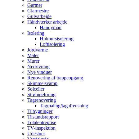
Gartner
Glarmestre
Gulvarbejde
Håndværker arbejde
Handyman
Isolering
Hulmursisolering
Loftisolering
Jordvarme
Maler
Murer
Nedrivning
Nye vinduer
Renovering af trappeopgang
Skimmelsvamp
Solceller
Strømpeforing
Tagrenovering
Tagmaling/tagafrensning
Tilbygninger
Tilstandsrapport
Totalentreprise
TV-inspektion
Udestuer