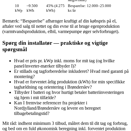
10
~9.500
45% (4.275
Besparelse: 12.000–25.000
kWp
kWh
kWh)
kr./år
Bemærk: “Besparelse” afhænger kraftigt af din købspris på el,
aftaler ved salg til nettet og din evne til at bruge egenproduktion
(varmtvandsproduktion, elbil, varmepumpe øger selvforbruget).
Spørg din installatør — praktiske og vigtige
spørgsmål
Hvad er pris pr. kWp inkl. moms for mit tag (og hvilke
panel/inverter‑mærker tilbyder I)?
Er stillads og tagforberedelse inkluderet? Hvad med garanti på
montering?
Hvad er forventet årlig produktion (kWh) for min specifikke
taghældning og orientering i Brønderslev?
Tilbyder I batteri og hvor hurtigt betaler batteriinvesteringen
sig hjem i mit tilfælde?
Kan I fremvise referencer fra projekter i
Nordjylland/Brønderslev og levere en beregnet
tilbagebetalingstid?
Mit råd: indhent minimum 3 tilbud, målret dem til dit tag og forbrug,
og bed om en fuld økonomisk beregning inkl. forventet produktion