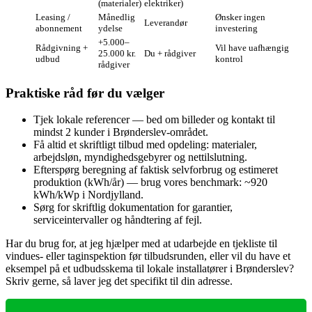
(materialer)
elektriker)
Leasing /
Månedlig
Ønsker ingen
Leverandør
abonnement
ydelse
investering
+5.000–
Rådgivning +
Vil have uafhængig
25.000 kr.
Du + rådgiver
udbud
kontrol
rådgiver
Praktiske råd før du vælger
Tjek lokale referencer — bed om billeder og kontakt til
mindst 2 kunder i Brønderslev‑området.
Få altid et skriftligt tilbud med opdeling: materialer,
arbejdsløn, myndighedsgebyrer og nettilslutning.
Efterspørg beregning af faktisk selvforbrug og estimeret
produktion (kWh/år) — brug vores benchmark: ~920
kWh/kWp i Nordjylland.
Sørg for skriftlig dokumentation for garantier,
serviceintervaller og håndtering af fejl.
Har du brug for, at jeg hjælper med at udarbejde en tjekliste til
vindues‑ eller taginspektion før tilbudsrunden, eller vil du have et
eksempel på et udbudsskema til lokale installatører i Brønderslev?
Skriv gerne, så laver jeg det specifikt til din adresse.