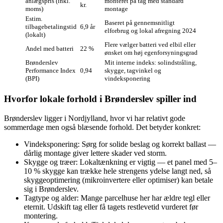
anlægspris (inkl.
monteret på tag med standard
kr.
moms)
montage
Estim.
Baseret på gennemsnitligt
tilbagebetalingstid
6,9 år
elforbrug og lokal afregning 2024
(lokalt)
Flere vælger batteri ved elbil eller
Andel med batteri
22 %
ønsket om høj egenforsyningsgrad
Brønderslev
Mit interne indeks: solindstråling,
Performance Index
0,94
skygge, tagvinkel og
(BPI)
vindeksponering
Hvorfor lokale forhold i Brønderslev spiller ind
Brønderslev ligger i Nordjylland, hvor vi har relativt gode
sommerdage men også blæsende forhold. Det betyder konkret:
Vindeksponering: Sørg for solide beslag og korrekt ballast —
dårlig montage giver lettere skader ved storm.
Skygge og træer: Lokaltænkning er vigtig — et panel med 5–
10 % skygge kan trække hele strengens ydelse langt ned, så
skyggeoptimering (mikroinvertere eller optimiser) kan betale
sig i Brønderslev.
Tagtype og alder: Mange parcelhuse her har ældre tegl eller
eternit. Udskift tag eller få tagets restlevetid vurderet før
montering.