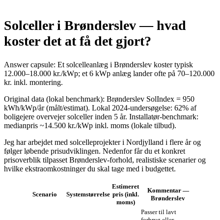
Solceller i Brønderslev — hvad
koster det at få det gjort?
Answer capsule: Et solcelleanlæg i Brønderslev koster typisk
12.000–18.000 kr./kWp; et 6 kWp anlæg lander ofte på 70–120.000
kr. inkl. montering.
Original data (lokal benchmark): Brønderslev SolIndex = 950
kWh/kWp/år (målt/estimat). Lokal 2024‑undersøgelse: 62% af
boligejere overvejer solceller inden 5 år. Installatør‑benchmark:
medianpris ~14.500 kr./kWp inkl. moms (lokale tilbud).
Jeg har arbejdet med solcelleprojekter i Nordjylland i flere år og
følger løbende prisudviklingen. Nedenfor får du et konkret
prisoverblik tilpasset Brønderslev‑forhold, realistiske scenarier og
hvilke ekstraomkostninger du skal tage med i budgettet.
Estimeret
Kommentar —
Scenario
Systemstørrelse
pris (inkl.
Brønderslev
moms)
Passer til lavt
forbrug eller