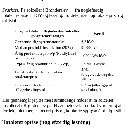
Svarkort:
Få solceller i Brønderslev — fra nøglefærdig
totalentreprise til DIY og leasing. Fordele, risici og lokale pris- og
driftstal.
Original data — Brønderslev Solceller
Værdi
(proprietær indsigt)
Gennemsnitlig systemsstørrelse
6,2 kWp
Median pris inkl. installation (2025)
92.000 kr.
Årlig produktion pr. kWp (Nordjylland
~920 kWh/kWp
benchmark)
Typisk årlig produktion (6,2 kWp)
~5.700 kWh/år
58%
Lokalt valg: Andel der vælger
(brugerundersøgelse,
totalentreprise
n=85)
Gennemsnitlig forventet
6–9 år (afhængig af
tilbagebetalingstid
selvforbrug)
Her gennemgår jeg de mest almindelige måder at få solceller
installeret i Brønderslev på. Hver metode får en kort vurdering af
fordele, ulemper, estimeret pris og konkrete spørgsmål du bør stille.
Totalentreprise (nøglefærdig løsning)