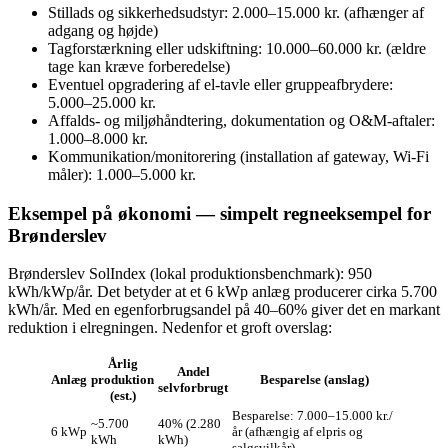
Stillads og sikkerhedsudstyr: 2.000–15.000 kr. (afhænger af
adgang og højde)
Tagforstærkning eller udskiftning: 10.000–60.000 kr. (ældre
tage kan kræve forberedelse)
Eventuel opgradering af el‑tavle eller gruppeafbrydere:
5.000–25.000 kr.
Affalds‑ og miljøhåndtering, dokumentation og O&M‑aftaler:
1.000–8.000 kr.
Kommunikation/monitorering (installation af gateway, Wi‑Fi
måler): 1.000–5.000 kr.
Eksempel på økonomi — simpelt regneeksempel for
Brønderslev
Brønderslev SolIndex (lokal produktionsbenchmark): 950
kWh/kWp/år. Det betyder at et 6 kWp anlæg producerer cirka 5.700
kWh/år. Med en egenforbrugsandel på 40–60% giver det en markant
reduktion i elregningen. Nedenfor et groft overslag:
Årlig
Andel
Anlæg
produktion
Besparelse (anslag)
selvforbrugt
(est.)
Besparelse: 7.000–15.000 kr./
~5.700
40% (2.280
6 kWp
år (afhængig af elpris og
kWh
kWh)
salgsvilkår)