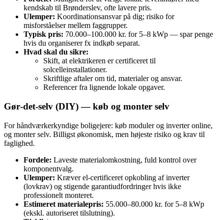
kendskab til Brønderslev, ofte lavere pris.
Ulemper:
Koordinationsansvar på dig; risiko for
misforståelser mellem faggrupper.
Typisk pris:
70.000–100.000 kr. for 5–8 kWp — spar penge
hvis du organiserer fx indkøb separat.
Hvad skal du sikre:
Skift, at elektrikeren er certificeret til
solcelleinstallationer.
Skriftlige aftaler om tid, materialer og ansvar.
Referencer fra lignende lokale opgaver.
Gør‑det‑selv (DIY) — køb og monter selv
For håndværkerkyndige boligejere: køb moduler og inverter online,
og monter selv. Billigst økonomisk, men højeste risiko og krav til
faglighed.
Fordele:
Laveste materialomkostning, fuld kontrol over
komponentvalg.
Ulemper:
Kræver el-certificeret opkobling af inverter
(lovkrav) og stigende garantiudfordringer hvis ikke
professionelt monteret.
Estimeret materialepris:
55.000–80.000 kr. for 5–8 kWp
(ekskl. autoriseret tilslutning).