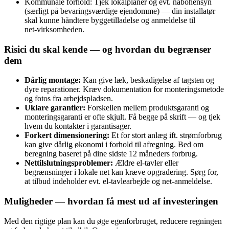
Kommunale forhold: Tjek lokalplaner og evt. nabohensyn
(særligt på bevaringsværdige ejendomme) — din installatør
skal kunne håndtere byggetilladelse og anmeldelse til
net‑virksomheden.
Risici du skal kende — og hvordan du begrænser
dem
Dårlig montage:
Kan give læk, beskadigelse af tagsten og
dyre reparationer. Kræv dokumentation for monteringsmetode
og fotos fra arbejdspladsen.
Uklare garantier:
Forskellen mellem produktsgaranti og
monteringsgaranti er ofte skjult. Få begge på skrift — og tjek
hvem du kontakter i garanti­sager.
Forkert dimensionering:
Et for stort anlæg ift. strømforbrug
kan give dårlig økonomi i forhold til afregning. Bed om
beregning baseret på dine sidste 12 måneders forbrug.
Nettilslutningsproblemer:
Ældre el‑tavler eller
begrænsninger i lokale net kan kræve opgradering. Sørg for,
at tilbud indeholder evt. el‑tavlearbejde og net‑anmeldelse.
Muligheder — hvordan få mest ud af investeringen
Med den rigtige plan kan du øge egenforbruget, reducere regningen