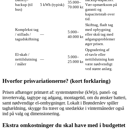
35.000–
backup (til
5 kWh (typisk)
Vær opmærksom på
70.000 kr.
hus)
garanti og
kapacitetstab over
tid.
Skifttag, fladt tag
Komplekst tag
med opbygning
5.000–
/ stillads /
—
eller skrå tag med
40.000 kr.
tagudskiftning
adgangsproblemer
øger prisen.
Opgradering af
El‑skab /
el‑tavle eller
5.000–
nettilslutning
—
nettilslutning kan
25.000 kr.
/ måler
være nødvendigt
ved større anlæg.
Hvorfor prisvariationerne? (kort forklaring)
Prisen afhænger primært af: systemstørrelse (kWp), panel‑ og
invertervalg, tagtype og adgang, montagetid, om du ønsker batteri,
samt nødvendige el‑ombygninger. Lokalt i Brønderslev spiller
taghældning, skygge fra træer og snedække i vintermåneder også
ind på valg og dimensionering.
Ekstra omkostninger du skal have med i budgettet