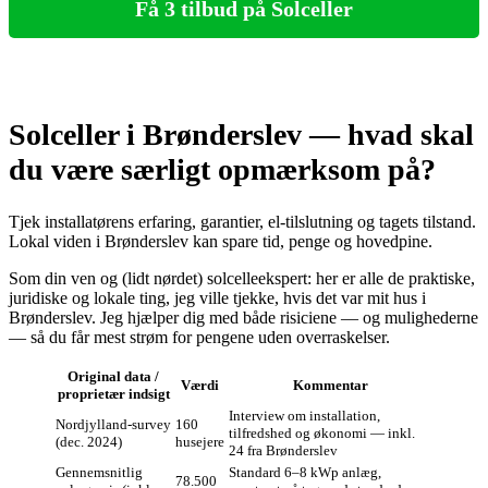
Få 3 tilbud på Solceller
Solceller i Brønderslev — hvad skal
du være særligt opmærksom på?
Tjek installatørens erfaring, garantier, el‑tilslutning og tagets tilstand.
Lokal viden i Brønderslev kan spare tid, penge og hovedpine.
Som din ven og (lidt nørdet) solcelleekspert: her er alle de praktiske,
juridiske og lokale ting, jeg ville tjekke, hvis det var mit hus i
Brønderslev. Jeg hjælper dig med både risiciene — og mulighederne
— så du får mest strøm for pengene uden overraskelser.
Original data /
Værdi
Kommentar
proprietær indsigt
Interview om installation,
Nordjylland‑survey
160
tilfredshed og økonomi — inkl.
(dec. 2024)
husejere
24 fra Brønderslev
Gennemsnitlig
Standard 6–8 kWp anlæg,
78.500