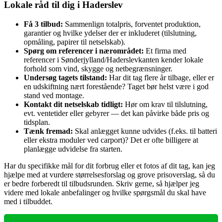
Lokale råd til dig i Haderslev
Få 3 tilbud:
Sammenlign totalpris, forventet produktion,
garantier og hvilke ydelser der er inkluderet (tilslutning,
opmåling, papirer til netselskab).
Spørg om referencer i nærområdet:
Et firma med
referencer i Sønderjylland/Haderslevkanten kender lokale
forhold som vind, skygge og netbegrænsninger.
Undersøg tagets tilstand:
Har dit tag flere år tilbage, eller er
en udskiftning nært forestående? Taget bør helst være i god
stand ved montage.
Kontakt dit netselskab tidligt:
Hør om krav til tilslutning,
evt. ventetider eller gebyrer — det kan påvirke både pris og
tidsplan.
Tænk fremad:
Skal anlægget kunne udvides (f.eks. til batteri
eller ekstra moduler ved carport)? Det er ofte billigere at
planlægge udvidelse fra starten.
Har du specifikke mål for dit forbrug eller et fotos af dit tag, kan jeg
hjælpe med at vurdere størrelsesforslag og grove prisoverslag, så du
er bedre forberedt til tilbudsrunden. Skriv gerne, så hjælper jeg
videre med lokale anbefalinger og hvilke spørgsmål du skal have
med i tilbuddet.