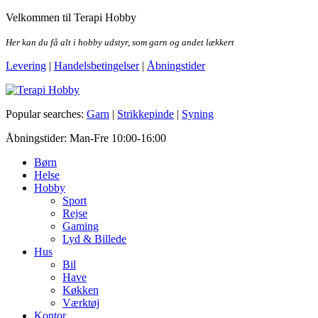
Skip
Velkommen til Terapi Hobby
to
the
Her kan du få alt i hobby udstyr, som garn og andet lækkert
content
Levering
|
Handelsbetingelser
|
Åbningstider
Terapi Hobby
Popular searches:
Garn
|
Strikkepinde
|
Syning
Åbningstider: Man-Fre 10:00-16:00
Børn
Helse
Hobby
Sport
Rejse
Gaming
Lyd & Billede
Hus
Bil
Have
Køkken
Værktøj
Kontor