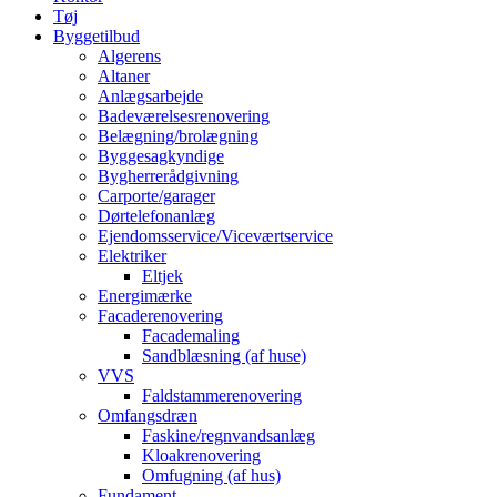
Tøj
Byggetilbud
Algerens
Altaner
Anlægsarbejde
Badeværelsesrenovering
Belægning/brolægning
Byggesagkyndige
Bygherrerådgivning
Carporte/garager
Dørtelefonanlæg
Ejendomsservice/Viceværtservice
Elektriker
Eltjek
Energimærke
Facaderenovering
Facademaling
Sandblæsning (af huse)
VVS
Faldstammerenovering
Omfangsdræn
Faskine/regnvandsanlæg
Kloakrenovering
Omfugning (af hus)
Fundament