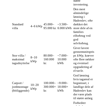
større
investering.
Den mest
almindelige
løsning i
Haderslev; ofte
Standard
45.000–
~3.500–
dækker det
4–6 kWp
villa
95.000 kr.
6.000 kWh
store dele af en
families
elforbrug ved
god
selvforbrug.
Giver lavere
gennemsnitspris
Stor villa /
80.000–
~7.000–
pr. kWp; kræver
8–10
maksimal
160.000
10.000
ofte flere rækker
kWp
tagudnyttelse
kr.
kWh
og eventuel
opgradering af
el-tavle.
God løsning
hvis tagareal er
Carport /
100.000–
~9.000–
begrænset; i
10–20
jordmontage
300.000+
18.000+
landlige dele af
kWp
(fritliggende)
kr.
kWh
Haderslev kan
der være plads
til større anlæg.
Forbedrer