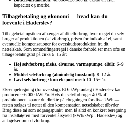
kapacitet og mærke.
Tilbagebetaling og økonomi — hvad kan du
forvente i Haderslev?
Tilbagebetalingstiden afhænger af dit elforbrug, hvor meget du selv
bruger af produktionen (selvforbrug), prisen for indkøb af el, samt
eventuelle kompensationer for overskudsproduktion fra dit
netselskab. Som tommelfingerregel i danske forhold ser man ofte en
tilbagebetalingstid på cirka 6–15 år:
Høj selvforbrug (f.eks. elvarme, varmepumpe, elbil):
6–9
år.
Middel selvforbrug (almindelig husstand):
8–12 år.
Lavt selvforbrug / kun eksport mest:
10–15+ år.
Eksempelregning (for overslag): Et 6 kWp-anlæg i Haderslev kan
producere ~6.000 kWh/år. Hvis du selvforbruger 40 % af
produktionen, sparer du direkte på elregningen for disse kWh —
resten sælges til nettet til den kompensation netselskabet tilbyder.
Brug disse tal som udgangspunkt, men få altid en konkret beregning
fra installatøren med forventet årsyield (kWh/kWp i Haderslev) og
antagelser om selvforbrug.