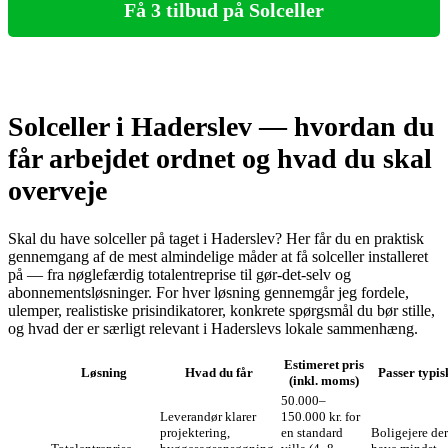
Få 3 tilbud på Solceller
Solceller i Haderslev — hvordan du
får arbejdet ordnet og hvad du skal
overveje
Skal du have solceller på taget i Haderslev? Her får du en praktisk
gennemgang af de mest almindelige måder at få solceller installeret
på — fra nøglefærdig totalentreprise til gør‑det‑selv og
abonnementsløsninger. For hver løsning gennemgår jeg fordele,
ulemper, realistiske prisindikatorer, konkrete spørgsmål du bør stille,
og hvad der er særligt relevant i Haderslevs lokale sammenhæng.
Estimeret pris
Løsning
Hvad du får
Passer typisk
(inkl. moms)
50.000–
Leverandør klarer
150.000 kr. for
projektering,
en standard
Boligejere der