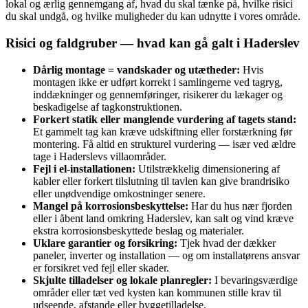
lokal og ærlig gennemgang af, hvad du skal tænke på, hvilke risici
du skal undgå, og hvilke muligheder du kan udnytte i vores område.
Risici og faldgruber — hvad kan gå galt i Haderslev
Dårlig montage = vandskader og utætheder:
Hvis
montagen ikke er udført korrekt i samlingerne ved tagryg,
inddækninger og gennemføringer, risikerer du lækager og
beskadigelse af tagkonstruktionen.
Forkert statik eller manglende vurdering af tagets stand:
Et gammelt tag kan kræve udskiftning eller forstærkning før
montering. Få altid en strukturel vurdering — især ved ældre
tage i Haderslevs villaområder.
Fejl i el-installationen:
Utilstrækkelig dimensionering af
kabler eller forkert tilslutning til tavlen kan give brandrisiko
eller unødvendige omkostninger senere.
Mangel på korrosionsbeskyttelse:
Har du hus nær fjorden
eller i åbent land omkring Haderslev, kan salt og vind kræve
ekstra korrosionsbeskyttede beslag og materialer.
Uklare garantier og forsikring:
Tjek hvad der dækker
paneler, inverter og installation — og om installatørens ansvar
er forsikret ved fejl eller skader.
Skjulte tilladelser og lokale planregler:
I bevaringsværdige
områder eller tæt ved kysten kan kommunen stille krav til
udseende, afstande eller byggetilladelse.