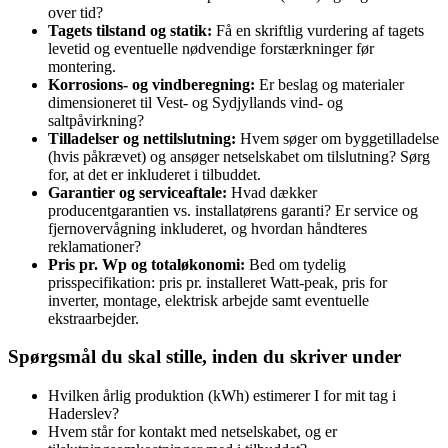
over tid?
Tagets tilstand og statik:
Få en skriftlig vurdering af tagets
levetid og eventuelle nødvendige forstærkninger før
montering.
Korrosions- og vindberegning:
Er beslag og materialer
dimensioneret til Vest- og Sydjyllands vind- og
saltpåvirkning?
Tilladelser og nettilslutning:
Hvem søger om byggetilladelse
(hvis påkrævet) og ansøger netselskabet om tilslutning? Sørg
for, at det er inkluderet i tilbuddet.
Garantier og serviceaftale:
Hvad dækker
producentgarantien vs. installatørens garanti? Er service og
fjernovervågning inkluderet, og hvordan håndteres
reklamationer?
Pris pr. Wp og totaløkonomi:
Bed om tydelig
prisspecifikation: pris pr. installeret Watt‑peak, pris for
inverter, montage, elektrisk arbejde samt eventuelle
ekstraarbejder.
Spørgsmål du skal stille, inden du skriver under
Hvilken årlig produktion (kWh) estimerer I for mit tag i
Haderslev?
Hvem står for kontakt med netselskabet, og er