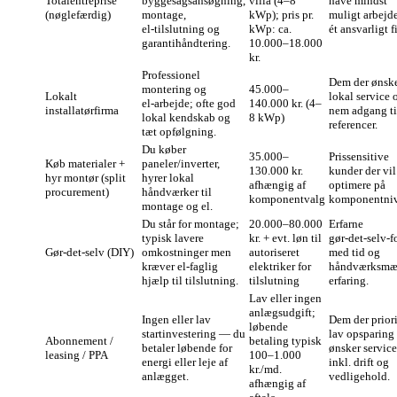
Totalentreprise
byggesagsansøgning,
villa (4–8
have mindst
(nøglefærdig)
montage,
kWp); pris pr.
muligt arbejd
el‑tilslutning og
kWp: ca.
ét ansvarligt f
garantihåndtering.
10.000–18.000
kr.
Professionel
Dem der ønsk
montering og
45.000–
Lokalt
lokal service 
el‑arbejde; ofte god
140.000 kr. (4–
installatørfirma
nem adgang ti
lokal kendskab og
8 kWp)
referencer.
tæt opfølgning.
Du køber
35.000–
Prissensitive
Køb materialer +
paneler/inverter,
130.000 kr.
kunder der vil
hyr montør (split
hyrer lokal
afhængig af
optimere på
procurement)
håndværker til
komponentvalg
komponentniv
montage og el.
Du står for montage;
20.000–80.000
Erfarne
typisk lavere
kr. + evt. løn til
gør‑det‑selv‑f
Gør‑det‑selv (DIY)
omkostninger men
autoriseret
med tid og
kræver el‑faglig
elektriker for
håndværksmæ
hjælp til tilslutning.
tilslutning
erfaring.
Lav eller ingen
anlægsudgift;
Ingen eller lav
Dem der priori
løbende
startinvestering — du
lav opsparing
Abonnement /
betaling typisk
betaler løbende for
ønsker service
leasing / PPA
100–1.000
energi eller leje af
inkl. drift og
kr./md.
anlægget.
vedligehold.
afhængig af