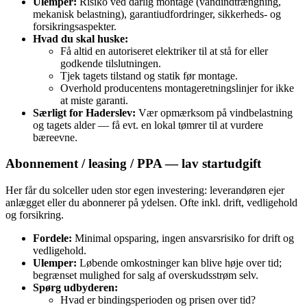
Ulemper:
Risiko ved dårlig montage (vandindtrængning,
mekanisk belastning), garantiudfordringer, sikkerheds- og
forsikringsaspekter.
Hvad du skal huske:
Få altid en autoriseret elektriker til at stå for eller
godkende tilslutningen.
Tjek tagets tilstand og statik før montage.
Overhold producentens montageretningslinjer for ikke
at miste garanti.
Særligt for Haderslev:
Vær opmærksom på vindbelastning
og tagets alder — få evt. en lokal tømrer til at vurdere
bæreevne.
Abonnement / leasing / PPA — lav startudgift
Her får du solceller uden stor egen investering: leverandøren ejer
anlægget eller du abonnerer på ydelsen. Ofte inkl. drift, vedligehold
og forsikring.
Fordele:
Minimal opsparing, ingen ansvarsrisiko for drift og
vedligehold.
Ulemper:
Løbende omkostninger kan blive høje over tid;
begrænset mulighed for salg af overskudsstrøm selv.
Spørg udbyderen:
Hvad er bindingsperioden og prisen over tid?