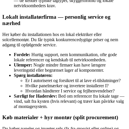
— de kender typiske tagtyper, skyggeforhold og lokale
netvirksomheders krav.
Lokalt installatørfirma — personlig service og
nærhed
Her køber du installationen hos en lokal elektriker eller
solcellemontør. Du får typisk konkurrencedygtige priser og nem
adgang til opfølgende service.
Fordele:
Hurtig support, nem kommunikation, ofte gode
lokale referencer og kendskab til netvirksomheden.
Ulemper:
Nogle mindre firmaer kan have længere
leveringstid eller begrænset lager af komponenter.
Spørg installatøren:
Er I autoriseret og forsikret til at lave el‑tilslutninger?
Hvilke panelmærker og invertere installerer I?
Hvordan håndterer I service og fejlhenvendelser?
Særligt for Haderslev:
Bed om referencer fra lokale tage —
vind, salt fra kysten (hvis relevant) og træer kan påvirke valg
af montagesystem.
Køb materialer + hyr montør (split procurement)
Du køber paneler og inverter selv (fx fra grossist eller online) og