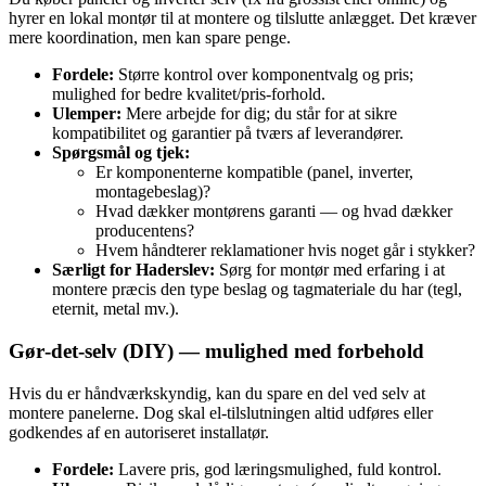
hyrer en lokal montør til at montere og tilslutte anlægget. Det kræver
mere koordination, men kan spare penge.
Fordele:
Større kontrol over komponentvalg og pris;
mulighed for bedre kvalitet/pris‑forhold.
Ulemper:
Mere arbejde for dig; du står for at sikre
kompatibilitet og garantier på tværs af leverandører.
Spørgsmål og tjek:
Er komponenterne kompatible (panel, inverter,
montagebeslag)?
Hvad dækker montørens garanti — og hvad dækker
producentens?
Hvem håndterer reklamationer hvis noget går i stykker?
Særligt for Haderslev:
Sørg for montør med erfaring i at
montere præcis den type beslag og tagmateriale du har (tegl,
eternit, metal mv.).
Gør‑det‑selv (DIY) — mulighed med forbehold
Hvis du er håndværkskyndig, kan du spare en del ved selv at
montere panelerne. Dog skal el‑tilslutningen altid udføres eller
godkendes af en autoriseret installatør.
Fordele:
Lavere pris, god læringsmulighed, fuld kontrol.