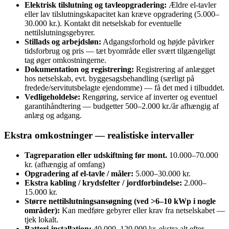
Elektrisk tilslutning og tavleopgradering:
Ældre el-tavler
eller lav tilslutningskapacitet kan kræve opgradering (5.000–
30.000 kr.). Kontakt dit netselskab for eventuelle
nettilslutningsgebyrer.
Stillads og arbejdsløn:
Adgangsforhold og højde påvirker
tidsforbrug og pris — tæt byområde eller svært tilgængeligt
tag øger omkostningerne.
Dokumentation og registrering:
Registrering af anlægget
hos netselskab, evt. byggesagsbehandling (særligt på
fredede/servitutsbelagte ejendomme) — få det med i tilbuddet.
Vedligeholdelse:
Rengøring, service af inverter og eventuel
garantihåndtering — budgetter 500–2.000 kr./år afhængig af
anlæg og adgang.
Ekstra omkostninger — realistiske intervaller
Tagreparation eller udskiftning før mont.
10.000–70.000
kr. (afhængig af omfang)
Opgradering af el‑tavle / måler:
5.000–30.000 kr.
Ekstra kabling / krydsfelter / jordforbindelse:
2.000–
15.000 kr.
Større nettilslutningsansøgning (ved >6–10 kWp i nogle
områder):
Kan medføre gebyrer eller krav fra netselskabet —
tjek lokalt.
Batteri-installation:
40.000–120.000 kr. ekstra alt efter