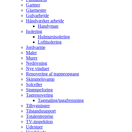
Gartner
Glarmestre
Gulvarbejde
Håndværker arbejde
Handyman
Isolering
Hulmursisolering
Loftisolering
Jordvarme
Maler
Murer
Nedrivning
Nye vinduer
Renovering af trappeopgang
Skimmelsvamp
Solceller
Strømpeforing
Tagrenovering
Tagmaling/tagafrensning
Tilbygninger
Tilstandsrapport
Totalentreprise
TV-inspektion
Udestuer