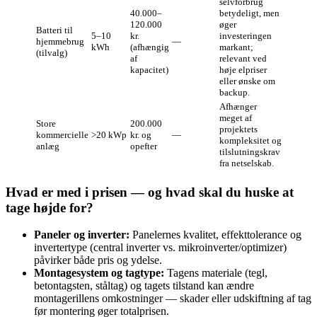
selvforbrug
40.000–
betydeligt, men
120.000
øger
Batteri til
5–10
kr.
investeringen
hjemmebrug
—
kWh
(afhængig
markant;
(tilvalg)
af
relevant ved
kapacitet)
høje elpriser
eller ønske om
backup.
Afhænger
meget af
Store
200.000
projektets
kommercielle
>20 kWp
kr. og
—
kompleksitet og
anlæg
opefter
tilslutningskrav
fra netselskab.
Hvad er med i prisen — og hvad skal du huske at
tage højde for?
Paneler og inverter:
Panelernes kvalitet, effekttolerance og
invertertype (central inverter vs. mikroinverter/optimizer)
påvirker både pris og ydelse.
Montagesystem og tagtype:
Tagens materiale (tegl,
betontagsten, ståltag) og tagets tilstand kan ændre
montagerillens omkostninger — skader eller udskiftning af tag
før montering øger totalprisen.