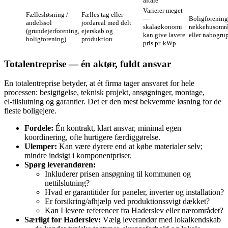
aftale
Varierer meget
Fællesløsning /
Fælles tag eller
—
Boligforening
andelssol
jordareal med delt
skalaøkonomi
rækkehusområ
(grundejerforening,
ejerskab og
kan give lavere
eller nabogrup
boligforening)
produktion.
pris pr. kWp
Totalentreprise — én aktør, fuldt ansvar
En totalentreprise betyder, at ét firma tager ansvaret for hele
processen: besigtigelse, teknisk projekt, ansøgninger, montage,
el‑tilslutning og garantier. Det er den mest bekvemme løsning for de
fleste boligejere.
Fordele:
Én kontrakt, klart ansvar, minimal egen
koordinering, ofte hurtigere færdiggørelse.
Ulemper:
Kan være dyrere end at købe materialer selv;
mindre indsigt i komponentpriser.
Spørg leverandøren:
Inkluderer prisen ansøgning til kommunen og
nettilslutning?
Hvad er garantitider for paneler, inverter og installation?
Er forsikring/afhjælp ved produktionssvigt dækket?
Kan I levere referencer fra Haderslev eller nærområdet?
Særligt for Haderslev:
Vælg leverandør med lokalkendskab