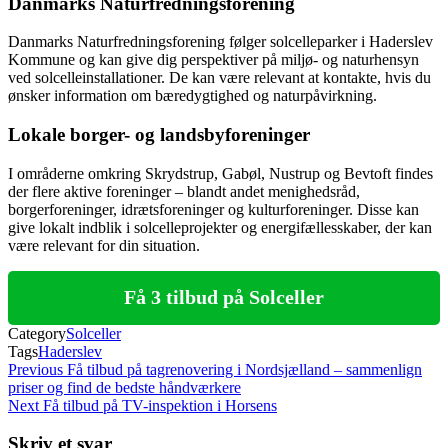
Danmarks Naturfredningsforening
Danmarks Naturfredningsforening følger solcelleparker i Haderslev
Kommune og kan give dig perspektiver på miljø- og naturhensyn
ved solcelleinstallationer. De kan være relevant at kontakte, hvis du
ønsker information om bæredygtighed og naturpåvirkning.
Lokale borger- og landsbyforeninger
I områderne omkring Skrydstrup, Gabøl, Nustrup og Bevtoft findes
der flere aktive foreninger – blandt andet menighedsråd,
borgerforeninger, idrætsforeninger og kulturforeninger. Disse kan
give lokalt indblik i solcelleprojekter og energifællesskaber, der kan
være relevant for din situation.
Få 3 tilbud på Solceller
Category
Solceller
Tags
Haderslev
Indlægsnavigation
Previous
Previous
Få tilbud på tagrenovering i Nordsjælland – sammenlign
Post
priser og find de bedste håndværkere
Next
Next
Få tilbud på TV-inspektion i Horsens
Post
Skriv et svar