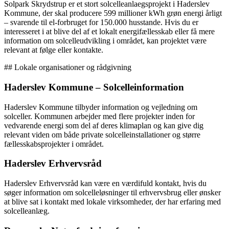
Solpark Skrydstrup er et stort solcelleanlaegsprojekt i Haderslev
Kommune, der skal producere 599 millioner kWh grøn energi årligt
– svarende til el-forbruget for 150.000 husstande. Hvis du er
interesseret i at blive del af et lokalt energifællesskab eller få mere
information om solcelleudvikling i området, kan projektet være
relevant at følge eller kontakte.
## Lokale organisationer og rådgivning
Haderslev Kommune – Solcelleinformation
Haderslev Kommune tilbyder information og vejledning om
solceller. Kommunen arbejder med flere projekter inden for
vedvarende energi som del af deres klimaplan og kan give dig
relevant viden om både private solcelleinstallationer og større
fællesskabsprojekter i området.
Haderslev Erhvervsråd
Haderslev Erhvervsråd kan være en værdifuld kontakt, hvis du
søger information om solcelleløsninger til erhvervsbrug eller ønsker
at blive sat i kontakt med lokale virksomheder, der har erfaring med
solcelleanlæg.