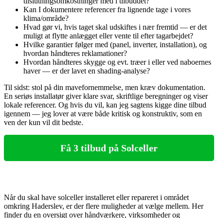
tilslutningsomkostninger med i tilbuddet?
Kan I dokumentere referencer fra lignende tage i vores
klima/område?
Hvad gør vi, hvis taget skal udskiftes i nær fremtid — er det
muligt at flytte anlægget eller vente til efter tagarbejdet?
Hvilke garantier følger med (panel, inverter, installation), og
hvordan håndteres reklamationer?
Hvordan håndteres skygge og evt. træer i eller ved naboernes
haver — er der lavet en shading‑analyse?
Til sidst: stol på din mavefornemmelse, men kræv dokumentation.
En seriøs installatør giver klare svar, skriftlige beregninger og viser
lokale referencer. Og hvis du vil, kan jeg sagtens kigge dine tilbud
igennem — jeg lover at være både kritisk og konstruktiv, som en
ven der kun vil dit bedste.
Få 3 tilbud på Solceller
Når du skal have solceller installeret eller repareret i området
omkring Haderslev, er der flere muligheder at vælge mellem. Her
finder du en oversigt over håndværkere, virksomheder og