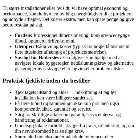
Til større installationer eller hvis du vil have optimal økonomi og
performance, kan du hyre en uvildig energirådgiver til at projektere
og udbyde arbejdet. Det koster ekstra, men kan spare penge og give
bedre resultat på sigt.
Fordele:
Professionel dimensionering, konkurrencedygtige
tilbud, optimeret drift/økonomi.
Ulemper:
Rådgivning koster (typisk fra nogle få tusinde til
flere titusinder afhængig af projektets størrelse).
Særligt for Haderslev:
En rådgiver kan hjælpe med at
navigere lokale byggeregler, nettilslutningskrav og alternative
placeringer hvis skygge eller tagvinkel er problematiske.
Praktisk tjekliste inden du bestiller
Tjek tagets tilstand og alder — udskiftning af tag før
installation kan være billigere samlet set.
Få flere tilbud og sammenlign ikke kun pris men også
komponentkvalitet, garantier og service.
Sørg for skriftlige aftaler om garanti, serviceinterval og
håndtering af reklamationer.
Undersøg lokale forhold: skygge fra træer, orientering, og om
din netvirksomhed har særlige krav.
Spørg altid om eksempler på lokale referencer eller