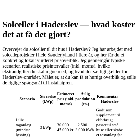
Solceller i Haderslev — hvad koster
det at få det gjort?
Overvejer du solceller til dit hus i Haderslev? Jeg har arbejdet med
solcelleprojekter i hele Sønderjylland i flere år, og her får du et
konkret og lokalt vurderet prisoverblik. Jeg gennemgår typiske
scenarier, realistiske prisintervaller (inkl. moms), hvilke
ekstraudgifter du skal regne med, og hvad der særligt gælder for
Haderslev-området. Målet er, at du kan få et hurtigt overblik og stille
de rigtige spørgsmål til installatøren.
Estimeret
Årlig
Størrelse
Kommentar —
Scenario
pris (inkl.
produktion
(kWp)
Haderslev
moms)
(ca.)
Godt som
supplement til
Lille
elforbrug;
taganlæg
30.000–
~2.500–
passer til små
3 kWp
(mindste
45.000 kr.
3.000 kWh
huse eller skabe
løsning)
et testanlæg før