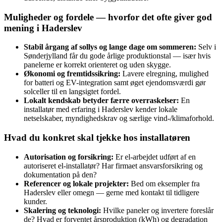
Muligheder og fordele — hvorfor det ofte giver god
mening i Haderslev
Stabil årgang af sollys og lange dage om sommeren:
Selv i
Sønderjylland får du gode årlige produktionstal — især hvis
panelerne er korrekt orienteret og uden skygge.
Økonomi og fremtidssikring:
Lavere elregning, mulighed
for batteri og EV-integration samt øget ejendomsværdi gør
solceller til en langsigtet fordel.
Lokalt kendskab betyder færre overraskelser:
En
installatør med erfaring i Haderslev kender lokale
netselskaber, myndighedskrav og særlige vind-/klimaforhold.
Hvad du konkret skal tjekke hos installatøren
Autorisation og forsikring:
Er el-arbejdet udført af en
autoriseret el-installatør? Har firmaet ansvarsforsikring og
dokumentation på den?
Referencer og lokale projekter:
Bed om eksempler fra
Haderslev eller omegn — gerne med kontakt til tidligere
kunder.
Skalering og teknologi:
Hvilke paneler og invertere foreslår
de? Hvad er forventet årsproduktion (kWh) og degradation