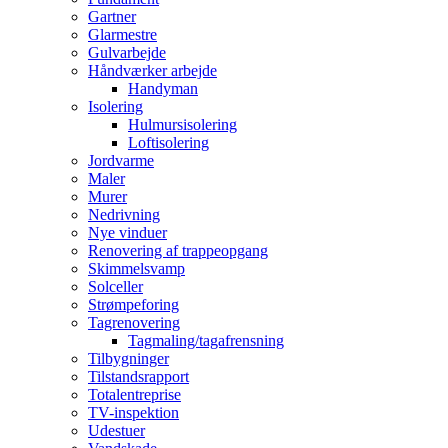
Gartner
Glarmestre
Gulvarbejde
Håndværker arbejde
Handyman
Isolering
Hulmursisolering
Loftisolering
Jordvarme
Maler
Murer
Nedrivning
Nye vinduer
Renovering af trappeopgang
Skimmelsvamp
Solceller
Strømpeforing
Tagrenovering
Tagmaling/tagafrensning
Tilbygninger
Tilstandsrapport
Totalentreprise
TV-inspektion
Udestuer