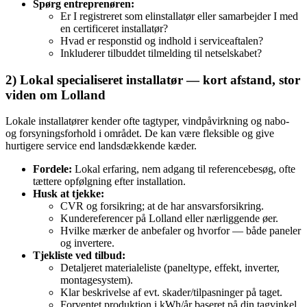
Spørg entreprenøren:
Er I registreret som elinstallatør eller samarbejder I med
en certificeret installatør?
Hvad er responstid og indhold i serviceaftalen?
Inkluderer tilbuddet tilmelding til netselskabet?
2) Lokal specialiseret installatør — kort afstand, stor
viden om Lolland
Lokale installatører kender ofte tagtyper, vindpåvirkning og nabo‑
og forsyningsforhold i området. De kan være fleksible og give
hurtigere service end landsdækkende kæder.
Fordele:
Lokal erfaring, nem adgang til referencebesøg, ofte
tættere opfølgning efter installation.
Husk at tjekke:
CVR og forsikring; at de har ansvarsforsikring.
Kundereferencer på Lolland eller nærliggende øer.
Hvilke mærker de anbefaler og hvorfor — både paneler
og invertere.
Tjekliste ved tilbud:
Detaljeret materialeliste (paneltype, effekt, inverter,
montagesystem).
Klar beskrivelse af evt. skader/tilpasninger på taget.
Forventet produktion i kWh/år baseret på din tagvinkel