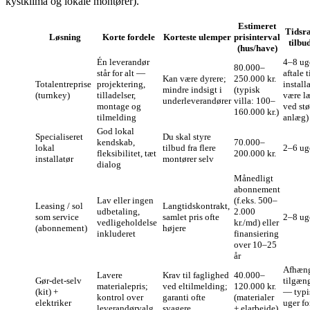
kystklima og lokale montører).
Estimeret
Tidsr
Løsning
Korte fordele
Korteste ulemper
prisinterval
tilbud
(hus/have)
Én leverandør
4–8 uge
80.000–
står for alt —
aftale t
Kan være dyrere;
250.000 kr.
Totalentreprise
projektering,
install
mindre indsigt i
(typisk
(turnkey)
tilladelser,
være l
underleverandører
villa: 100–
montage og
ved stø
160.000 kr.)
tilmelding
anlæg)
God lokal
Specialiseret
Du skal styre
kendskab,
70.000–
lokal
tilbud fra flere
2–6 ug
fleksibilitet, tæt
200.000 kr.
installatør
montører selv
dialog
Månedligt
abonnement
Lav eller ingen
(f.eks. 500–
Leasing / sol
Langtidskontrakt,
udbetaling,
2.000
som service
samlet pris ofte
2–8 ug
vedligeholdelse
kr./md) eller
(abonnement)
højere
inkluderet
finansiering
over 10–25
år
Afhæng
Lavere
Krav til faglighed
40.000–
Gør‑det‑selv
tilgæn
materialepris;
ved eltilmelding;
120.000 kr.
(kit) +
— typi
kontrol over
garanti ofte
(materialer
elektriker
uger fo
leverandørvalg
svagere
+ elarbejde)