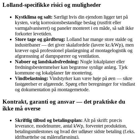
Lolland‑specifikke risici og muligheder
Kystklima og salt:
Særligt hvis din ejendom ligger tæt på
kysten, vælg korrosionsbestandige beslag (rustfrit eller
varmgalvaniseret) og paneler monteret i en måde, så salt ikke
forkorter levetiden.
Store tage og gårdbrug:
Lolland har mange store stalde og
industribaner — det giver skalafordele (lavere kr./kWp), men
kræver også professionel planlægning af montagelogi­stik og
afgrænsning af dampspærrer og ventilation.
Naboer og landskabsfredning:
Nogle lokalplaner eller
fredningsbestemmelser kan begrænse synlige anlæg. Tjek
kommune og lokalplaner før montering.
Vindbelastning:
Vindstyrker kan være høje på øen — sikre
fastgørelser er afgørende. Spørg efter beregninger for vindlast
og dokumentation på montagemetode.
Kontrakt, garanti og ansvar — det praktiske du
ikke må overse
Skriftlig tilbud og betalingsplan:
Alt på skrift: præcis
leverance, modelnumre, antal kWp, forventet produktion,
betalingsmilestones og hvad der udløser sidste betaling (f.eks.
idriftsættelse og måleraflæsning).