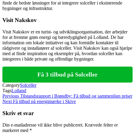
finde de bedste løsninger for at integrere solceller i eksisterende
bygninger og infrastruktur.
Visit Nakskov
Visit Nakskov er en turist- og udviklingsorganisation, der arbejder
for at fremme grøn energi og bæredygtighed på Lolland. De har
information om lokale initiativer og kan formidle kontakter til
rådgivere og installatører af solceller. Visit Nakskov kan også hjælpe
med at finde inspiration og eksempler på, hvordan solceller kan
integreres i både private og offentlige bygninger.
Få 3 tilbud på Solceller
Category
Solceller
Tags
Lolland
Indlægsnavigation
Previous
Previous
Tilstandsrapport i Brøndby: Få tilbud og sammenlign priser
Post
Next
Next
Få tilbud på energimærke i Skive
Post
Skriv et svar
Din e-mailadresse vil ikke blive publiceret.
Krævede felter er
markeret med
*