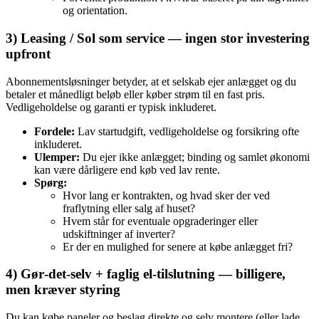
og orientation.
3) Leasing / Sol som service — ingen stor investering
upfront
Abonnementsløsninger betyder, at et selskab ejer anlægget og du
betaler et månedligt beløb eller køber strøm til en fast pris.
Vedligeholdelse og garanti er typisk inkluderet.
Fordele:
Lav startudgift, vedligeholdelse og forsikring ofte
inkluderet.
Ulemper:
Du ejer ikke anlægget; binding og samlet økonomi
kan være dårligere end køb ved lav rente.
Spørg:
Hvor lang er kontrakten, og hvad sker der ved
fraflytning eller salg af huset?
Hvem står for eventuale opgraderinger eller
udskiftninger af inverter?
Er der en mulighed for senere at købe anlægget fri?
4) Gør‑det‑selv + faglig el‑tilslutning — billigere,
men kræver styring
Du kan købe paneler og beslag direkte og selv montere (eller lade