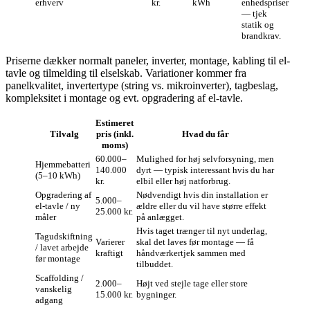
erhverv
kr.
kWh
enhedspriser
— tjek
statik og
brandkrav.
Priserne dækker normalt paneler, inverter, montage, kabling til el-
tavle og tilmelding til elselskab. Variationer kommer fra
panelkvalitet, invertertype (string vs. mikroinverter), tagbeslag,
kompleksitet i montage og evt. opgradering af el-tavle.
Estimeret
Tilvalg
pris (inkl.
Hvad du får
moms)
60.000–
Mulighed for høj selvforsyning, men
Hjemmebatteri
140.000
dyrt — typisk interessant hvis du har
(5–10 kWh)
kr.
elbil eller høj natforbrug.
Opgradering af
Nødvendigt hvis din installation er
5.000–
el-tavle / ny
ældre eller du vil have større effekt
25.000 kr.
måler
på anlægget.
Hvis taget trænger til nyt underlag,
Tagudskiftning
Varierer
skal det laves før montage — få
/ lavet arbejde
kraftigt
håndværkertjek sammen med
før montage
tilbuddet.
Scaffolding /
2.000–
Højt ved stejle tage eller store
vanskelig
15.000 kr.
bygninger.
adgang