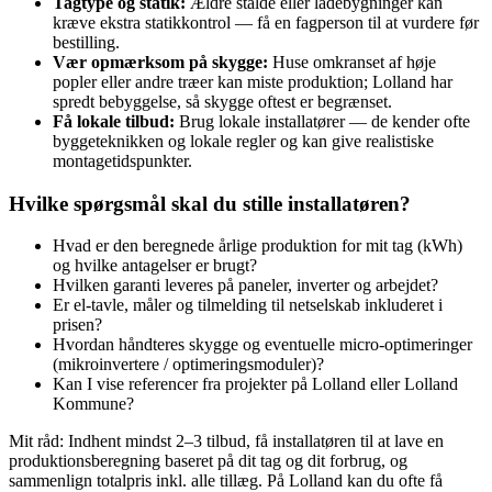
Tagtype og statik:
Ældre stalde eller ladebygninger kan
kræve ekstra statikkontrol — få en fagperson til at vurdere før
bestilling.
Vær opmærksom på skygge:
Huse omkranset af høje
popler eller andre træer kan miste produktion; Lolland har
spredt bebyggelse, så skygge oftest er begrænset.
Få lokale tilbud:
Brug lokale installatører — de kender ofte
byggeteknikken og lokale regler og kan give realistiske
montagetidspunkter.
Hvilke spørgsmål skal du stille installatøren?
Hvad er den beregnede årlige produktion for mit tag (kWh)
og hvilke antagelser er brugt?
Hvilken garanti leveres på paneler, inverter og arbejdet?
Er el-tavle, måler og tilmelding til netselskab inkluderet i
prisen?
Hvordan håndteres skygge og eventuelle micro‑optimeringer
(mikroinvertere / optimeringsmoduler)?
Kan I vise referencer fra projekter på Lolland eller Lolland
Kommune?
Mit råd: Indhent mindst 2–3 tilbud, få installatøren til at lave en
produktionsberegning baseret på dit tag og dit forbrug, og
sammenlign totalpris inkl. alle tillæg. På Lolland kan du ofte få