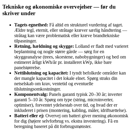
Tekniske og økonomiske overvejelser — før du
skriver under
Tagets egnethed:
Få altid en strukturel vurdering af taget.
Ældre tegl, eternit, eller stråtage kræver særlig håndtering —
stråtag kan være problematisk eller kræve brandtekniske
tilpasninger.
Retning, hældning og skygge:
Lolland er fladt med varieret
beplantning og nogle større gårde — sørg for en
skyggeanalyse (trees, skorstene, nabobygninger) og bed om
estimeret årligt kWh/år pr. installeret kWp, ikke bare
panelstørrelse.
Nettilslutning og kapacitet:
I tyndt befolkede områder kan
der mangle kapacitet i det lokale elnet. Spørg straks din
netselskab om krav, ventetid og eventuelle
tilslutningsomkostninger.
Komponentvalg:
Panels garanti typisk 20–30 år; inverter
garanti 5–10 år. Spørg om type (string, microinverter,
optimiser), forventet ydelsestab over tid, og hvad der er
inkluderet i prisen (montering, kabling, måler, idriftsættelse).
Batteri eller ej:
Overvej om batteri giver mening økonomisk
for dig (højere selvforbrug vs. ekstra investering). Få en
beregning baseret på dit forbrugsmønster.