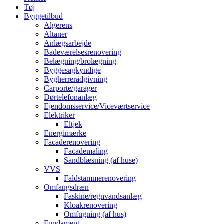
Tøj
Byggetilbud
Algerens
Altaner
Anlægsarbejde
Badeværelsesrenovering
Belægning/brolægning
Byggesagkyndige
Bygherrerådgivning
Carporte/garager
Dørtelefonanlæg
Ejendomsservice/Viceværtservice
Elektriker
Eltjek
Energimærke
Facaderenovering
Facademaling
Sandblæsning (af huse)
VVS
Faldstammerenovering
Omfangsdræn
Faskine/regnvandsanlæg
Kloakrenovering
Omfugning (af hus)
Fundament