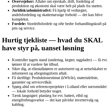
Overvejelser:
Aftaler om ejerskab, drift, fordeling af
produktion og økonomi skal være helt på plads fra starten.
Juridisk/administrativt:
Få hjælp til vedtægter,
andelsfordeling og skattemæssige forhold — det kan blive
komplekst.
Fordele:
Stordriftsfordele og ofte bedre forhandlingskraft på
pris og service.
Hurtig tjekliste — hvad du SKAL
have styr på, uanset løsning
Kontroller tagets stand (undertag, lægter, tagplader) — få evt.
tømrer til at vurdere før tilbud.
Sikre dig, at elinstallatøren er autoriseret og at netselskabet er
informeret og afregningsform aftalt.
Få skriftligt: Produktionestimat (kWh/år), materialeliste,
garantier og servicevilkår.
Spørg altid om referenceprojekter i Lolland eller nærområdet
— lokale forhold betyder noget.
Tænk langsigtet: planlæg for evt. batteri, elbil og
energiforbrugsvækst — det kan påvirke invertervalg og
kabling.