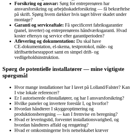
Forsikring og ansvar:
Sørg for entreprenøren har
ansvarsforsikring og arbejdsskadeforsikring — få bekræftelse
på skrift. Spørg hvem dækker hvis taget bliver skadet under
montage?
Garanti og serviceaftale:
Få specificeret fabriksgarantier
(panel, inverter) og entreprenørens håndværksgaranti. Hvad
koster eftersyn og service efter garantiperioden?
Aflevering og dokumentation:
Du skal have
CE‑dokumentation, el‑skema, testprotokol, måle‑ og
idriftsættelsesrapport samt en simpel drift- og
vedligeholdsinstruktion.
Spørg de potentielle installatører — mine vigtigste
spørgsmål
Hvor mange installationer har I lavet på Lolland/Falster? Kan
I vise lokale referencer?
Er I autoriserede elinstallatører, og har I ansvarsforsikring?
Hvilke paneler og invertere foreslår I, og hvorfor?
Hvordan håndterer I skyggeoptimering og
produktionsberegning — kan I fremvise en beregning?
Hvad er leveringstid, forventet installationsvarighed, og
hvordan håndteres affald og rengøring?
Hvad er omkostningerne hvis netselskabet kræver