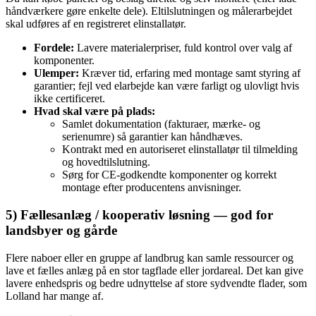
håndværkere gøre enkelte dele). Eltilslutningen og målerarbejdet
skal udføres af en registreret elinstallatør.
Fordele:
Lavere materialerpriser, fuld kontrol over valg af
komponenter.
Ulemper:
Kræver tid, erfaring med montage samt styring af
garantier; fejl ved elarbejde kan være farligt og ulovligt hvis
ikke certificeret.
Hvad skal være på plads:
Samlet dokumentation (fakturaer, mærke‑ og
serienumre) så garantier kan håndhæves.
Kontrakt med en autoriseret elinstallatør til tilmelding
og hovedtilslutning.
Sørg for CE‑godkendte komponenter og korrekt
montage efter producentens anvisninger.
5) Fællesanlæg / kooperativ løsning — god for
landsbyer og gårde
Flere naboer eller en gruppe af landbrug kan samle ressourcer og
lave et fælles anlæg på en stor tagflade eller jordareal. Det kan give
lavere enhedspris og bedre udnyttelse af store sydvendte flader, som
Lolland har mange af.