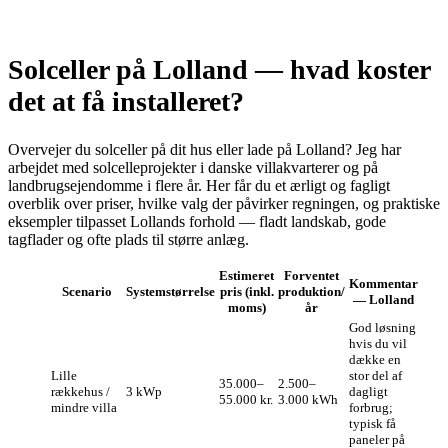
Solceller på Lolland — hvad koster
det at få installeret?
Overvejer du solceller på dit hus eller lade på Lolland? Jeg har
arbejdet med solcelleprojekter i danske villakvarterer og på
landbrugsejendomme i flere år. Her får du et ærligt og fagligt
overblik over priser, hvilke valg der påvirker regningen, og praktiske
eksempler tilpasset Lollands forhold — fladt landskab, gode
tagflader og ofte plads til større anlæg.
Estimeret
Forventet
Kommentar
Scenario
Systemstørrelse
pris (inkl.
produktion/
— Lolland
moms)
år
God løsning
hvis du vil
dække en
Lille
stor del af
35.000–
2.500–
rækkehus /
3 kWp
dagligt
55.000 kr.
3.000 kWh
mindre villa
forbrug;
typisk få
paneler på