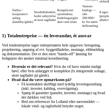
elektri
Varierer
Fælles /
Kompliceret
kraftigt —
Stordriftsfordele,
8 uger
kooperativt
ejerstruktur;
ofte
bedre udnyttelse
(projek
anlæg
fordelingsregler
200.000+
af store tagflader
aftaler 
(landsby/gårde)
skal være klare
kr. for større
fællesanlæg
1) Totalentreprise — én leverandør, ét ansvar
Ved totalentreprise tager entreprenøren hele opgaven: beregning,
projektering, søgning af evt. byggetilladelse, montage, eltilmelding
og dokumentation. Det er den mest “hands‑off” løsning for
boligejere der ønsker minimal koordinering.
Hvornår er det relevant?
Hvis du vil have mindst muligt
bøvl, eller hvis anlægget er komplekst (fx integrerede soltage,
store tagflader på gårde).
Hvad skal du være opmærksom på?
Få kontrakten skriftligt med tydelig leveringsomfang
(inkl. inverter, kabling, overvågning).
Spørg til garantier (paneler, inverter, montage) og hvad
der dækkes ved fejl.
Bed om referencer fra Lolland eller nærområdet —
lokale vind- og tagforhold betyder noget.