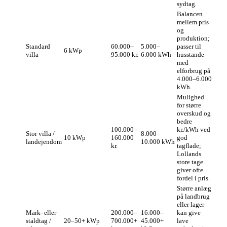
sydtag.
Balancen
mellem pris
og
produktion;
Standard
60.000–
5.000–
passer til
6 kWp
villa
95.000 kr.
6.000 kWh
husstande
med
elforbrug på
4.000–6.000
kWh.
Mulighed
for større
overskud og
bedre
100.000–
kr./kWh ved
Stor villa /
8.000–
10 kWp
160.000
god
landejendom
10.000 kWh
kr.
tagflade;
Lollands
store tage
giver ofte
fordel i pris.
Større anlæg
på landbrug
eller lager
Mark- eller
200.000–
16.000–
kan give
staldtag /
20–50+ kWp
700.000+
45.000+
lave