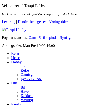
Skip
Velkommen til Terapi Hobby
to
the
Her kan du få alt i hobby udstyr, som garn og andet lækkert
content
Levering
|
Handelsbetingelser
|
Åbningstider
Terapi Hobby
Popular searches:
Garn
|
Strikkepinde
|
Syning
Åbningstider: Man-Fre 10:00-16:00
Børn
Helse
Hobby
Sport
Rejse
Gaming
Lyd & Billede
Hus
Bil
Have
Køkken
Værktøj
Kontor