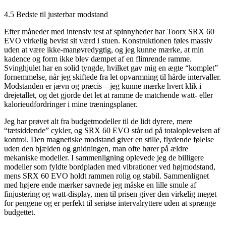
4.5 Bedste til justerbar modstand
Efter måneder med intensiv test af spinnyheder har Toorx SRX 60
EVO virkelig bevist sit værd i stuen. Konstruktionen føles massiv
uden at være ikke-manøvredygtig, og jeg kunne mærke, at min
kadence og form ikke blev dæmpet af en flimrende ramme.
Svinghjulet har en solid tyngde, hvilket gav mig en ægte “komplet”
fornemmelse, når jeg skiftede fra let opvarmning til hårde intervaller.
Modstanden er jævn og præcis—jeg kunne mærke hvert klik i
drejetallet, og det gjorde det let at ramme de matchende watt- eller
kalorieudfordringer i mine træningsplaner.
Jeg har prøvet alt fra budgetmodeller til de lidt dyrere, mere
“tætsiddende” cykler, og SRX 60 EVO står ud på totaloplevelsen af
kontrol. Den magnetiske modstand giver en stille, flydende følelse
uden den bjælden og gnidningen, man ofte hører på ældre
mekaniske modeller. I sammenligning oplevede jeg de billigere
modeller som fyldte bordpladen med vibrationer ved højmodstand,
mens SRX 60 EVO holdt rammen rolig og stabil. Sammenlignet
med højere ende mærker savnede jeg måske en lille smule af
finjustering og watt-display, men til prisen giver den virkelig meget
for pengene og er perfekt til seriøse intervalryttere uden at sprænge
budgettet.