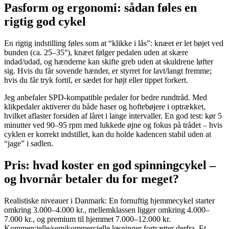
Pasform og ergonomi: sådan føles en
rigtig god cykel
En rigtig indstilling føles som at “klikke i lås”: knæet er let bøjet ved
bunden (ca. 25–35°), knæet følger pedalen uden at skære
indad/udad, og hænderne kan skifte greb uden at skuldrene løfter
sig. Hvis du får sovende hænder, er styrret for lavt/langt fremme;
hvis du får tryk fortil, er sædet for højt eller tippet forkert.
Jeg anbefaler SPD-kompatible pedaler for bedre rundtråd. Med
klikpedaler aktiverer du både haser og hoftebøjere i optrækket,
hvilket aflaster forsiden af låret i lange intervaller. En god test: kør 5
minutter ved 90–95 rpm med lukkede øjne og fokus på trådet – hvis
cyklen er korrekt indstillet, kan du holde kadencen stabil uden at
“jage” i sadlen.
Pris: hvad koster en god spinningcykel –
og hvornår betaler du for meget?
Realistiske niveauer i Danmark: En fornuftig hjemmecykel starter
omkring 3.000–4.000 kr., mellemklassen ligger omkring 4.000–
7.000 kr., og premium til hjemmet 7.000–12.000 kr.
Kommercielle/semikommercielle løsninger fortsætter derfra. Et