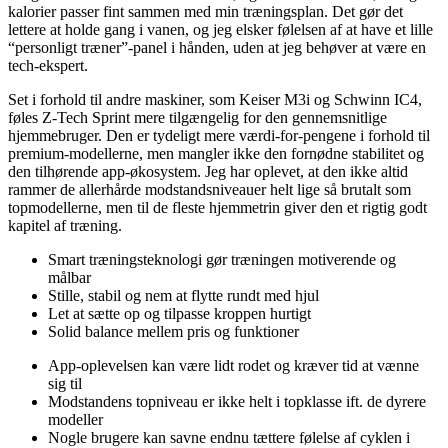
kalorier passer fint sammen med min træningsplan. Det gør det
lettere at holde gang i vanen, og jeg elsker følelsen af at have et lille
“personligt træner”-panel i hånden, uden at jeg behøver at være en
tech-ekspert.
Set i forhold til andre maskiner, som Keiser M3i og Schwinn IC4,
føles Z-Tech Sprint mere tilgængelig for den gennemsnitlige
hjemmebruger. Den er tydeligt mere værdi-for-pengene i forhold til
premium-modellerne, men mangler ikke den fornødne stabilitet og
den tilhørende app-økosystem. Jeg har oplevet, at den ikke altid
rammer de allerhårde modstandsniveauer helt lige så brutalt som
topmodellerne, men til de fleste hjemmetrin giver den et rigtig godt
kapitel af træning.
Smart træningsteknologi gør træningen motiverende og
målbar
Stille, stabil og nem at flytte rundt med hjul
Let at sætte op og tilpasse kroppen hurtigt
Solid balance mellem pris og funktioner
App-oplevelsen kan være lidt rodet og kræver tid at vænne
sig til
Modstandens topniveau er ikke helt i topklasse ift. de dyrere
modeller
Nogle brugere kan savne endnu tættere følelse af cyklen i