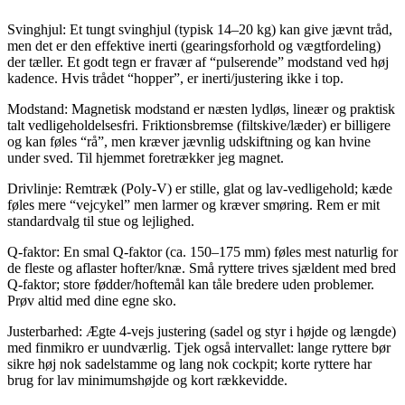
Svinghjul: Et tungt svinghjul (typisk 14–20 kg) kan give jævnt tråd,
men det er den effektive inerti (gearingsforhold og vægtfordeling)
der tæller. Et godt tegn er fravær af “pulserende” modstand ved høj
kadence. Hvis trådet “hopper”, er inerti/justering ikke i top.
Modstand: Magnetisk modstand er næsten lydløs, lineær og praktisk
talt vedligeholdelsesfri. Friktionsbremse (filtskive/læder) er billigere
og kan føles “rå”, men kræver jævnlig udskiftning og kan hvine
under sved. Til hjemmet foretrækker jeg magnet.
Drivlinje: Remtræk (Poly-V) er stille, glat og lav-vedligehold; kæde
føles mere “vejcykel” men larmer og kræver smøring. Rem er mit
standardvalg til stue og lejlighed.
Q-faktor: En smal Q-faktor (ca. 150–175 mm) føles mest naturlig for
de fleste og aflaster hofter/knæ. Små ryttere trives sjældent med bred
Q-faktor; store fødder/hoftemål kan tåle bredere uden problemer.
Prøv altid med dine egne sko.
Justerbarhed: Ægte 4-vejs justering (sadel og styr i højde og længde)
med finmikro er uundværlig. Tjek også intervallet: lange ryttere bør
sikre høj nok sadelstamme og lang nok cockpit; korte ryttere har
brug for lav minimumshøjde og kort rækkevidde.