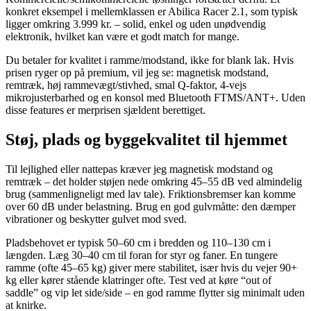
konkret eksempel i mellemklassen er Abilica Racer 2.1, som typisk
ligger omkring 3.999 kr. – solid, enkel og uden unødvendig
elektronik, hvilket kan være et godt match for mange.
Du betaler for kvalitet i ramme/modstand, ikke for blank lak. Hvis
prisen ryger op på premium, vil jeg se: magnetisk modstand,
remtræk, høj rammevægt/stivhed, smal Q-faktor, 4-vejs
mikrojusterbarhed og en konsol med Bluetooth FTMS/ANT+. Uden
disse features er merprisen sjældent berettiget.
Støj, plads og byggekvalitet til hjemmet
Til lejlighed eller nattepas kræver jeg magnetisk modstand og
remtræk – det holder støjen nede omkring 45–55 dB ved almindelig
brug (sammenligneligt med lav tale). Friktionsbremser kan komme
over 60 dB under belastning. Brug en god gulvmåtte: den dæmper
vibrationer og beskytter gulvet mod sved.
Pladsbehovet er typisk 50–60 cm i bredden og 110–130 cm i
længden. Læg 30–40 cm til foran for styr og faner. En tungere
ramme (ofte 45–65 kg) giver mere stabilitet, især hvis du vejer 90+
kg eller kører stående klatringer ofte. Test ved at køre “out of
saddle” og vip let side/side – en god ramme flytter sig minimalt uden
at knirke.