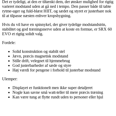
Det er tydeligt, at den er tiltænkt dem, der ønsker mulighed for rigtig
varieret modstand uden at gå ned i tempo. Den passer både til tabte
rytme-uger og fuld-blæst HIIT, og sædet og styret er justerbare nok
til at tilpasse næsten enhver kropsbygning.
Hvis du vil have en spinnykel, der giver tydelige modstandstrin,
stabilitet og god træningsnerve uden at koste en formue, er SRX 60
EVO et rigtig solidt valg.
Fordele:
Solid konstruktion og stabilt stel
Jævn, præcis magnetisk modstand
Stille drift, velegnet til hjemmebrug
God justerbarheder af sæde og styre
Høj værdi for pengene i forhold til justerbar modstand
Ulemper:
Displayet er funktionelt men ikke super detaljeret
Nogle kan savne små watt-teller til mere præcis træning
Kan være tung at flytte rundt uden to personer eller hjul