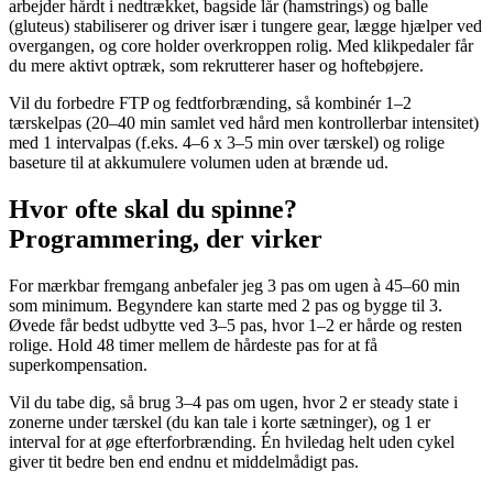
arbejder hårdt i nedtrækket, bagside lår (hamstrings) og balle
(gluteus) stabiliserer og driver især i tungere gear, lægge hjælper ved
overgangen, og core holder overkroppen rolig. Med klikpedaler får
du mere aktivt optræk, som rekrutterer haser og hoftebøjere.
Vil du forbedre FTP og fedtforbrænding, så kombinér 1–2
tærskelpas (20–40 min samlet ved hård men kontrollerbar intensitet)
med 1 intervalpas (f.eks. 4–6 x 3–5 min over tærskel) og rolige
baseture til at akkumulere volumen uden at brænde ud.
Hvor ofte skal du spinne?
Programmering, der virker
For mærkbar fremgang anbefaler jeg 3 pas om ugen à 45–60 min
som minimum. Begyndere kan starte med 2 pas og bygge til 3.
Øvede får bedst udbytte ved 3–5 pas, hvor 1–2 er hårde og resten
rolige. Hold 48 timer mellem de hårdeste pas for at få
superkompensation.
Vil du tabe dig, så brug 3–4 pas om ugen, hvor 2 er steady state i
zonerne under tærskel (du kan tale i korte sætninger), og 1 er
interval for at øge efterforbrænding. Én hviledag helt uden cykel
giver tit bedre ben end endnu et middelmådigt pas.