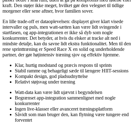
kraft. Den støjer ikke meget, hvilket gør den velegnet til tidlige
morgener eller sene aftner, hvor familien sover.
En lille trade-off er dataoplevelsen: displayet giver klart visede
intervaller og puls, men watt-sætten kan være lidt svingende i
startfasen, og app-integrationen er ikke så dyb som nogle
konkurrenter. Det betyder, at hvis du elsker at tracke alt ned i
mindste detalje, kan du savne lidt ekstra funktionalitet. Men til den
rene sprinttræning er Speed Race X en solid og underholdende
partner, der gør højintensiv træning sjov og effektiv hjemme.
Klar, hurtig modstand og præcis respons til sprints
Stabil ramme og behageligt sæde til længere HIIT-sessions
Kompakt design, god pladsudnyttelse
Relativt støjsvag under træning
Watt-data kan være lidt ujævnt i begyndelsen
Begrænset app-integration sammenlignet med nogle
konkurrenter
Ingen live-klasser eller avanceret træningsplatform
Såvidt som man bruger den, kan flytning være tungere end
forventet