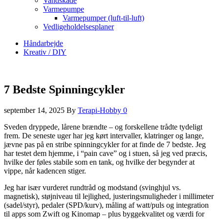
Vandskade
Varmepumpe
Varmepumper (luft-til-luft)
Vedligeholdelsesplaner
Håndarbejde
Kreativ / DIY
7 Bedste Spinningcykler
september 14, 2025
By
Terapi-Hobby
0
Sveden dryppede, lårene brændte – og forskellene trådte tydeligt
frem. De seneste uger har jeg kørt intervaller, klatringer og lange,
jævne pas på en stribe spinningcykler for at finde de 7 bedste. Jeg
har testet dem hjemme, i “pain cave” og i stuen, så jeg ved præcis,
hvilke der føles stabile som en tank, og hvilke der begynder at
vippe, når kadencen stiger.
Jeg har især vurderet rundtråd og modstand (svinghjul vs.
magnetisk), støjniveau til lejlighed, justeringsmuligheder i millimeter
(sadel/styr), pedaler (SPD/kurv), måling af watt/puls og integration
til apps som Zwift og Kinomap – plus byggekvalitet og værdi for