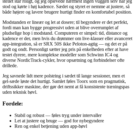
stellet står roligt, og jeg oplevede nærmest ingen vuggen selv når jeg
stod og kørte i høj kadence. Sædet og styret er nemme at justere, så
både højere og lavere brugere hurtigt finder en komfortabel position.
Modstanden er lineær og let at dosere; til begyndere er det perfekt,
fordi man kan bygge progressivt uden at blive overrumplet af
pludselige hop i modstand. Computeren er simpel: tid, distance og
kadence er der, men hvis du drømmer om live-klasser eller avanceret
app-integration, så er SRX 50S ikke Peloton-agtig — og det er på
godt og ondt. Personligt sætter jeg pris på enkelheden efter at have
testet dyrere, mere komplekse modeller som Schwinn IC4 og
diverse NordicTrack-cykler, hvor opsætning og forbindelser ofte
drillede.
Jeg savnede lidt mere polstring i sædet til lange sessioner, men et
gel-sæde løste det hurtigt. Samlet føles Toorx som en pragmatisk,
driftssikker maskine, der gør det nemt at få konsistente træningspas
uden teknisk bøvl.
Fordele:
Stabil og robust — føles tryg under intervaller
Let at justere og bruge — god for nybegyndere
Ren og enkel betjening uden app-bøvl