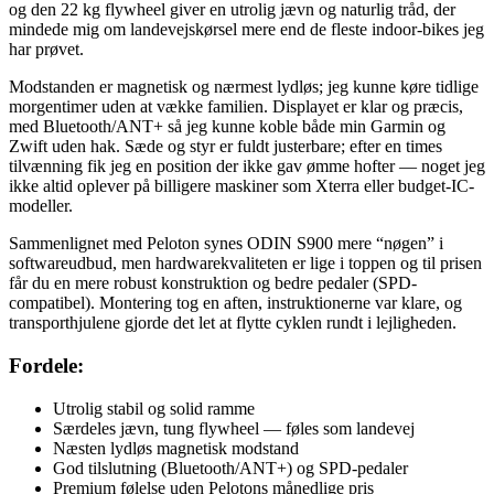
og den 22 kg flywheel giver en utrolig jævn og naturlig tråd, der
mindede mig om landevejskørsel mere end de fleste indoor-bikes jeg
har prøvet.
Modstanden er magnetisk og nærmest lydløs; jeg kunne køre tidlige
morgentimer uden at vække familien. Displayet er klar og præcis,
med Bluetooth/ANT+ så jeg kunne koble både min Garmin og
Zwift uden hak. Sæde og styr er fuldt justerbare; efter en times
tilvænning fik jeg en position der ikke gav ømme hofter — noget jeg
ikke altid oplever på billigere maskiner som Xterra eller budget-IC-
modeller.
Sammenlignet med Peloton synes ODIN S900 mere “nøgen” i
softwareudbud, men hardwarekvaliteten er lige i toppen og til prisen
får du en mere robust konstruktion og bedre pedaler (SPD-
compatibel). Montering tog en aften, instruktionerne var klare, og
transporthjulene gjorde det let at flytte cyklen rundt i lejligheden.
Fordele:
Utrolig stabil og solid ramme
Særdeles jævn, tung flywheel — føles som landevej
Næsten lydløs magnetisk modstand
God tilslutning (Bluetooth/ANT+) og SPD-pedaler
Premium følelse uden Pelotons månedlige pris