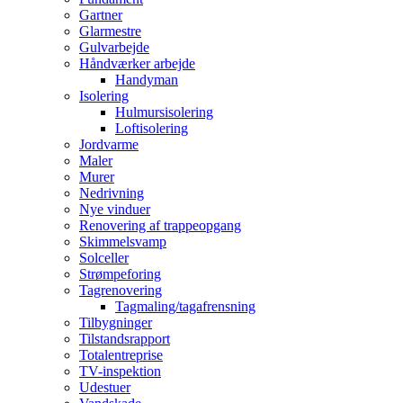
Gartner
Glarmestre
Gulvarbejde
Håndværker arbejde
Handyman
Isolering
Hulmursisolering
Loftisolering
Jordvarme
Maler
Murer
Nedrivning
Nye vinduer
Renovering af trappeopgang
Skimmelsvamp
Solceller
Strømpeforing
Tagrenovering
Tagmaling/tagafrensning
Tilbygninger
Tilstandsrapport
Totalentreprise
TV-inspektion
Udestuer