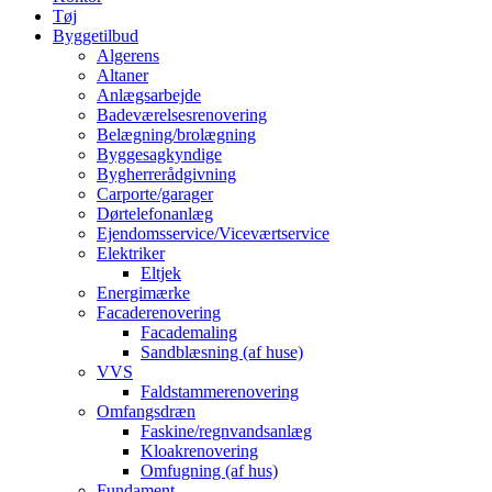
Tøj
Byggetilbud
Algerens
Altaner
Anlægsarbejde
Badeværelsesrenovering
Belægning/brolægning
Byggesagkyndige
Bygherrerådgivning
Carporte/garager
Dørtelefonanlæg
Ejendomsservice/Viceværtservice
Elektriker
Eltjek
Energimærke
Facaderenovering
Facademaling
Sandblæsning (af huse)
VVS
Faldstammerenovering
Omfangsdræn
Faskine/regnvandsanlæg
Kloakrenovering
Omfugning (af hus)
Fundament