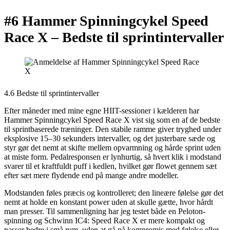
#6 Hammer Spinningcykel Speed
Race X –
Bedste til sprintintervaller
4.6 Bedste til sprintintervaller
Efter måneder med mine egne HIIT-sessioner i kælderen har
Hammer Spinningcykel Speed Race X vist sig som en af de bedste
til sprintbaserede træninger. Den stabile ramme giver tryghed under
eksplosive 15–30 sekunders intervaller, og det justerbare sæde og
styr gør det nemt at skifte mellem opvarmning og hårde sprint uden
at miste form. Pedalresponsen er lynhurtig, så hvert klik i modstand
svarer til et kraftfuldt puff i kedlen, hvilket gør flowet gennem sæt
efter sæt mere flydende end på mange andre modeller.
Modstanden føles præcis og kontrolleret; den lineære følelse gør det
nemt at holde en konstant power uden at skulle gætte, hvor hårdt
man presser. Til sammenligning har jeg testet både en Peloton-
spinning og Schwinn IC4: Speed Race X er mere kompakt og
passer bedre i små rum, uden at gå på kompromis med følelse eller