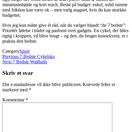
minimumshøjde og kort reach. Bedst på budget: enkel, solid ramme
med friktion kan være ok – men vælg magnet, hvis du kan strække
budgettet.
Hvis jeg kun måtte give ét råd, når du vælger blandt “de 7 bedste”:
Prioritér følelse i trådet og pasform over gadgets. En cykel, der føles
rigtig i kroppen, vil blive brugt – og den, du bruger konsekvent, er i
praksis den bedste.
Category
Sport
Indlægsnavigation
Previous
Previous
7 Bedste Cykelsko
Post
Next
Next
7 Bedste Wallballs
Post
Skriv et svar
Din e-mailadresse vil ikke blive publiceret.
Krævede felter er
markeret med
*
Kommentar
*