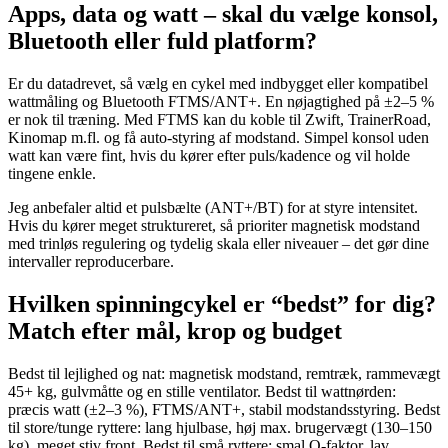
Apps, data og watt – skal du vælge konsol,
Bluetooth eller fuld platform?
Er du datadrevet, så vælg en cykel med indbygget eller kompatibel
wattmåling og Bluetooth FTMS/ANT+. En nøjagtighed på ±2–5 %
er nok til træning. Med FTMS kan du koble til Zwift, TrainerRoad,
Kinomap m.fl. og få auto-styring af modstand. Simpel konsol uden
watt kan være fint, hvis du kører efter puls/kadence og vil holde
tingene enkle.
Jeg anbefaler altid et pulsbælte (ANT+/BT) for at styre intensitet.
Hvis du kører meget struktureret, så prioriter magnetisk modstand
med trinløs regulering og tydelig skala eller niveauer – det gør dine
intervaller reproducerbare.
Hvilken spinningcykel er “bedst” for dig?
Match efter mål, krop og budget
Bedst til lejlighed og nat: magnetisk modstand, remtræk, rammevægt
45+ kg, gulvmåtte og en stille ventilator. Bedst til wattnørden:
præcis watt (±2–3 %), FTMS/ANT+, stabil modstandsstyring. Bedst
til store/tunge ryttere: lang hjulbase, høj max. brugervægt (130–150
kg), meget stiv front. Bedst til små ryttere: smal Q-faktor, lav