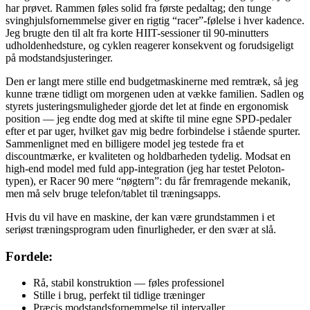
har prøvet. Rammen føles solid fra første pedaltag; den tunge
svinghjulsfornemmelse giver en rigtig “racer”-følelse i hver kadence.
Jeg brugte den til alt fra korte HIIT-sessioner til 90-minutters
udholdenhedsture, og cyklen reagerer konsekvent og forudsigeligt
på modstandsjusteringer.
Den er langt mere stille end budgetmaskinerne med remtræk, så jeg
kunne træne tidligt om morgenen uden at vække familien. Sadlen og
styrets justeringsmuligheder gjorde det let at finde en ergonomisk
position — jeg endte dog med at skifte til mine egne SPD-pedaler
efter et par uger, hvilket gav mig bedre forbindelse i stående spurter.
Sammenlignet med en billigere model jeg testede fra et
discountmærke, er kvaliteten og holdbarheden tydelig. Modsat en
high-end model med fuld app-integration (jeg har testet Peloton-
typen), er Racer 90 mere “nøgtern”: du får fremragende mekanik,
men må selv bruge telefon/tablet til træningsapps.
Hvis du vil have en maskine, der kan være grundstammen i et
seriøst træningsprogram uden finurligheder, er den svær at slå.
Fordele:
Rå, stabil konstruktion — føles professionel
Stille i brug, perfekt til tidlige træninger
Præcis modstandsfornemmelse til intervaller