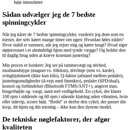
høje intensiteter
Sådan udvælger jeg de 7 bedste
spinningcykler
Når jeg kårer de 7 bedste spinningcykler, vurderer jeg dem som en
træner, der selv kører mange timer om ugen: Hvordan føles trådet?
Hvor stabil er rammen, når jeg rejser mig og kører tungt? Hvad siger
støjniveauet i et almindeligt hjem med tynde vægge? Og holder den
til daglig brug uden at kræve konstant justering?
Min proces er konkret: Jeg ser på rammevægt og stivhed,
modstandstype (magnet vs. friktion), drivlinje (rem vs. kæde),
svinghjulsinerti (ikke kun kilo), Q-faktor (afstand mellem pedaler),
justeringsmuligheder (4-vejs med finmikro), pedaler (SPD/dual),
konsol og forbindelser (Bluetooth FTMS/ANT+), angivet max.
brugerhøjde og -vægt, samt reel vedligehold. En cykel, der klarer
100 rpm i siddende og 60 rpm i stående klatring uden vibration, hvin
eller sidevip, scorer højt. “Bedst” er derfor den cykel, der passer din
krop, dit hjem og din træning – ikke kun den dyreste model.
De tekniske nøglefaktorer, der afgør
kvaliteten