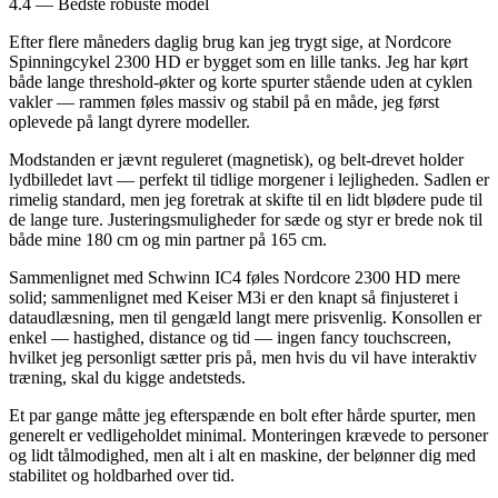
4.4 — Bedste robuste model
Efter flere måneders daglig brug kan jeg trygt sige, at Nordcore
Spinningcykel 2300 HD er bygget som en lille tanks. Jeg har kørt
både lange threshold-økter og korte spurter stående uden at cyklen
vakler — rammen føles massiv og stabil på en måde, jeg først
oplevede på langt dyrere modeller.
Modstanden er jævnt reguleret (magnetisk), og belt-drevet holder
lydbilledet lavt — perfekt til tidlige morgener i lejligheden. Sadlen er
rimelig standard, men jeg foretrak at skifte til en lidt blødere pude til
de lange ture. Justeringsmuligheder for sæde og styr er brede nok til
både mine 180 cm og min partner på 165 cm.
Sammenlignet med Schwinn IC4 føles Nordcore 2300 HD mere
solid; sammenlignet med Keiser M3i er den knapt så finjusteret i
dataudlæsning, men til gengæld langt mere prisvenlig. Konsollen er
enkel — hastighed, distance og tid — ingen fancy touchscreen,
hvilket jeg personligt sætter pris på, men hvis du vil have interaktiv
træning, skal du kigge andetsteds.
Et par gange måtte jeg efterspænde en bolt efter hårde spurter, men
generelt er vedligeholdet minimal. Monteringen krævede to personer
og lidt tålmodighed, men alt i alt en maskine, der belønner dig med
stabilitet og holdbarhed over tid.