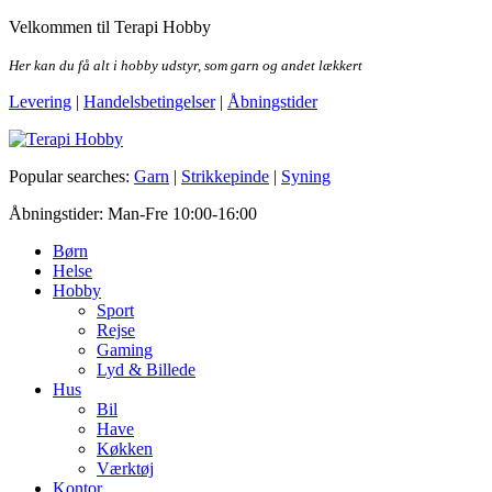
Skip
Velkommen til Terapi Hobby
to
the
Her kan du få alt i hobby udstyr, som garn og andet lækkert
content
Levering
|
Handelsbetingelser
|
Åbningstider
Terapi Hobby
Popular searches:
Garn
|
Strikkepinde
|
Syning
Åbningstider: Man-Fre 10:00-16:00
Børn
Helse
Hobby
Sport
Rejse
Gaming
Lyd & Billede
Hus
Bil
Have
Køkken
Værktøj
Kontor