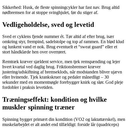
Sikkerhed: Husk, de fleste spinningcykler har fast nav. Brug altid
nødbremsen for at stoppe svinghjulet, før du stiger af.
Vedligeholdelse, sved og levetid
Sved er cyklens fjende nummer ét. Tør altid af efter brug, især
omkring styr, frempind, sadelstolpe og top af rammen. En blød klud
og lunkent vand er nok. Brug eventuelt et “sweat guard” eller et
stort håndklæde hen over overrøret.
Remtræk kræver sjældent service, men tjek remspænding og lejer
hvert kvartal ved daglig brug. Friktionsbremser kræver
justering/udskiftning af bremseklods, når modstanden bliver ujævn
eller hvinende. Tjek krankskruer og pedaler månedligt – 30
sekunder med en momentnøgle forebygger knirk og slør. God pleje
fordobler i praksis levetiden.
Træningseffekt: kondition og hvilke
muskler spinning træner
Spinning bygger primært din kondition (VO2 og laktattærskel), men
muskelarbejdet er alt andet end tilfældigt: forside lår (quadriceps)