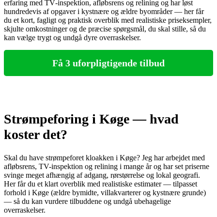
erfaring med TV‑inspektion, afløbsrens og relining og har løst
hundredevis af opgaver i kystnære og ældre byområder — her får
du et kort, fagligt og praktisk overblik med realistiske priseksempler,
skjulte omkostninger og de præcise spørgsmål, du skal stille, så du
kan vælge trygt og undgå dyre overraskelser.
Få 3 uforpligtigende tilbud
Strømpeforing i Køge — hvad
koster det?
Skal du have strømpeforet kloakken i Køge? Jeg har arbejdet med
afløbsrens, TV-inspektion og relining i mange år og har set priserne
svinge meget afhængig af adgang, rørstørrelse og lokal geografi.
Her får du et klart overblik med realistiske estimater — tilpasset
forhold i Køge (ældre bymidte, villakvarterer og kystnære grunde)
— så du kan vurdere tilbuddene og undgå ubehagelige
overraskelser.