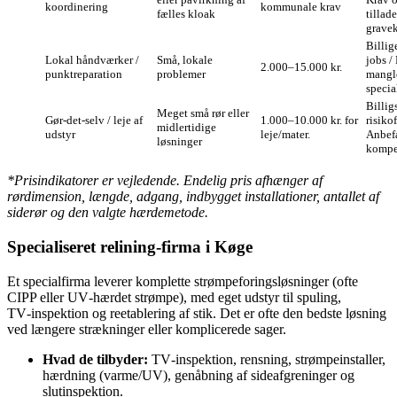
koordinering
kommunale krav
fælles kloak
tillad
grave
Billig
Lokal håndværker /
Små, lokale
jobs /
2.000–15.000 kr.
punktreparation
problemer
mangl
specia
Billig
Meget små rør eller
Gør‑det‑selv / leje af
1.000–10.000 kr. for
risikof
midlertidige
udstyr
leje/mater.
Anbef
løsninger
kompe
*Prisindikatorer er vejledende. Endelig pris afhænger af
rørdimension, længde, adgang, indbygget installationer, antallet af
siderør og den valgte hærdemetode.
Specialiseret relining‑firma i Køge
Et specialfirma leverer komplette strømpeforingsløsninger (ofte
CIPP eller UV‑hærdet strømpe), med eget udstyr til spuling,
TV‑inspektion og reetablering af stik. Det er ofte den bedste løsning
ved længere strækninger eller komplicerede sager.
Hvad de tilbyder:
TV‑inspektion, rensning, strømpeinstaller,
hærdning (varme/UV), genåbning af sideafgreninger og
slutinspektion.