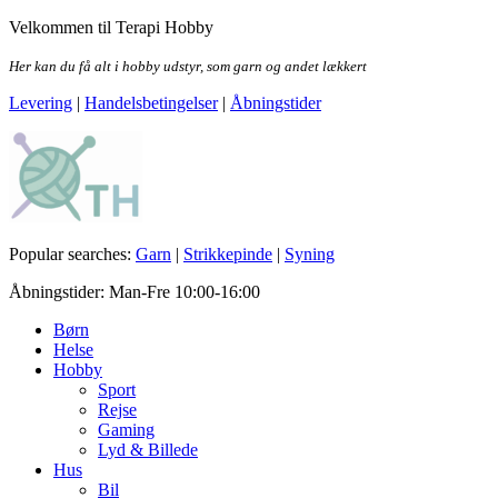
Skip
Velkommen til Terapi Hobby
to
the
Her kan du få alt i hobby udstyr, som garn og andet lækkert
content
Levering
|
Handelsbetingelser
|
Åbningstider
Terapi Hobby
Popular searches:
Garn
|
Strikkepinde
|
Syning
Åbningstider: Man-Fre 10:00-16:00
Børn
Helse
Hobby
Sport
Rejse
Gaming
Lyd & Billede
Hus
Bil