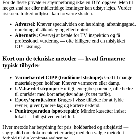
For de fleste private er strømpeforing ikke en DIY‑opgave. Men til
meget små rør eller midlertidige løsninger kan udstyr lejes. Vurder
risikoen: forkert udførsel kan forværre skaden.
Advarsel:
Kræver specialviden om hærdning, afretningsgrad,
opretning af stikanlæg og efterkontrol.
Alternativ:
Overvej at betale for TV‑inspektion og få
professionel vurdering — ofte billigere end en mislykket
DIY‑løsning.
Kort om de tekniske metoder — hvad firmaerne
typisk tilbyder
Varmehærdet CIPP (traditionel strømpe):
God til mange
materialetyper, holdbar. Kræver varmeovn eller damp.
UV‑hærdet strømpe:
Hurtigt, energibesparende, ofte bedre
til områder med kort arbejdsvindue (fx tæt trafik).
Epoxy/ sprøjteslem:
Bruges i visse tilfælde for at fylde
revner; giver tyndere lag og kortere nedetid.
Punktreparation (spot‑repair):
Mindre kassetter indsat
lokalt — billigst ved enkeltfejl.
Hver metode har betydning for pris, holdbarhed og arbejdstid —
spørg altid om dokumenteret erfaring med den valgte metode i
forhold til din konkrete rørløsning.