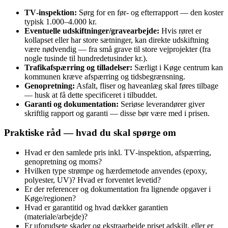
TV‑inspektion:
Sørg for en før‑ og efterrapport — den koster
typisk 1.000–4.000 kr.
Eventuelle udskiftninger/gravearbejde:
Hvis røret er
kollapset eller har store sætninger, kan direkte udskiftning
være nødvendig — fra små grave til store vejprojekter (fra
nogle tusinde til hundrede­tusinder kr.).
Trafikafspærring og tilladelser:
Særligt i Køge centrum kan
kommunen kræve afspærring og tidsbegrænsning.
Genopretning:
Asfalt, fliser og haveanlæg skal føres tilbage
— husk at få dette specificeret i tilbuddet.
Garanti og dokumentation:
Seriøse leverandører giver
skriftlig rapport og garanti — disse bør være med i prisen.
Praktiske råd — hvad du skal spørge om
Hvad er den samlede pris inkl. TV‑inspektion, afspærring,
genopretning og moms?
Hvilken type strømpe og hærdemetode anvendes (epoxy,
polyester, UV)? Hvad er forventet levetid?
Er der referencer og dokumentation fra lignende opgaver i
Køge/regionen?
Hvad er garantitid og hvad dækker garantien
(materiale/arbejde)?
Er uforudsete skader og ekstraarbejde priset adskilt, eller er