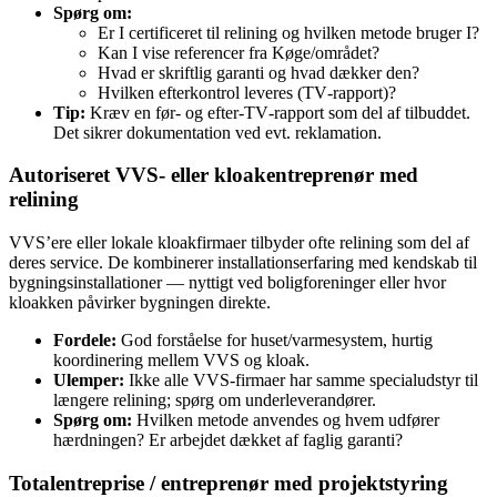
Spørg om:
Er I certificeret til relining og hvilken metode bruger I?
Kan I vise referencer fra Køge/området?
Hvad er skriftlig garanti og hvad dækker den?
Hvilken efterkontrol leveres (TV‑rapport)?
Tip:
Kræv en før‑ og efter‑TV‑rapport som del af tilbuddet.
Det sikrer dokumentation ved evt. reklamation.
Autoriseret VVS‑ eller kloakentreprenør med
relining
VVS’ere eller lokale kloakfirmaer tilbyder ofte relining som del af
deres service. De kombinerer installationserfaring med kendskab til
bygningsinstallationer — nyttigt ved boligforeninger eller hvor
kloakken påvirker bygningen direkte.
Fordele:
God forståelse for huset/varmesystem, hurtig
koordinering mellem VVS og kloak.
Ulemper:
Ikke alle VVS‑firmaer har samme specialudstyr til
længere relining; spørg om underleverandører.
Spørg om:
Hvilken metode anvendes og hvem udfører
hærdningen? Er arbejdet dækket af faglig garanti?
Totalentreprise / entreprenør med projektstyring