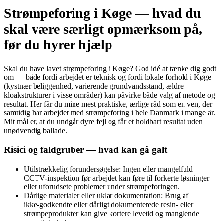
Strømpeforing i Køge — hvad du
skal være særligt opmærksom på,
før du hyrer hjælp
Skal du have lavet strømpeforing i Køge? God idé at tænke dig godt
om — både fordi arbejdet er teknisk og fordi lokale forhold i Køge
(kystnær beliggenhed, varierende grundvandsstand, ældre
kloakstrukturer i visse områder) kan påvirke både valg af metode og
resultat. Her får du mine mest praktiske, ærlige råd som en ven, der
samtidig har arbejdet med strømpeforing i hele Danmark i mange år.
Mit mål er, at du undgår dyre fejl og får et holdbart resultat uden
unødvendig ballade.
Risici og faldgruber — hvad kan gå galt
Utilstrækkelig forundersøgelse: Ingen eller mangelfuld
CCTV-inspektion før arbejdet kan føre til forkerte løsninger
eller uforudsete problemer under strømpeforingen.
Dårlige materialer eller uklar dokumentation: Brug af
ikke‑godkendte eller dårligt dokumenterede resin- eller
strømpeprodukter kan give kortere levetid og manglende