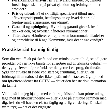
Forsikring og ansvar:
Er I ansvarsforsikrede, og dækker
forsikringen skader på privat ejendom og ledninger under
arbejdet?
Pris og tilbud:
Få et skriftligt, specificeret tilbud med
afleveringstidspunkt, betalingsplan og hvad der er inkl.
(opgravning, afspærring, oprydning).
Garanti og opfølgning:
Hvor lang garanti giver I, hvad
dækker den, og hvordan håndteres reklamationer?
Tilladelser:
Håndterer entreprenøren kommunale tilladelser
og anmeldelse til Køge Kommune, hvis det er nødvendigt?
Praktiske råd fra mig til dig
Som din ven: få alt på skrift, bed om mindst to-tre tilbud, se tidligere
projekter og vær ikke bange for at spørge ind til tekniske detaljer —
de dygtige leverandører forklarer det gerne i et sprog, du forstår.
Sørg for at være til stede ved start og afslutning, eller giv en
fuldmagt til en nabo, så der ikke opstår misforståelser. Og tip: bed
om før/efter-videoer fra CCTV — det er den bedste dokumentation
du kan få.
Vil du, så kan jeg hjælpe med en kort tjekliste du kan printe ud og
tage med til tilbudsrunderne — eller kigge på et tilbud sammen med
dig, hvis du vil have en ekstra faglig og ærlig vurdering. Du skal
være tryg — det er det vigtigste.