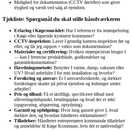
Mulighed for dokumentation (CCTV før/efter) som giver
tryghed og værdi ved salg af ejendom.
Tjekliste: Spørgsmål du skal stille håndværkeren
Erfaring i Køge/området:
Har I referencer fra strømpeforing
i Køge eller lignende kystnære kommuner?
CCTV-inspektion:
Laver I grundig kamera-inspektion før og
efter, og får jeg rapport + video som dokumentation?
Materialer og certificering:
Hvilken strømpe/resin bruger I
— kan I fremvise produktblade, godkendelser og
garantidokumentation?
Hærdningsmetode:
Benytter I varme, damp, vakuum eller
UV? Hvad anbefaler I for min installation og hvorfor?
Forsikring og ansvar:
Er I ansvarsforsikrede, og dækker
forsikringen skader på privat ejendom og ledninger under
arbejdet?
Pris og tilbud:
Få et skriftligt, specificeret tilbud med
afleveringstidspunkt, betalingsplan og hvad der er inkl.
(opgravning, afspærring, oprydning).
Garanti og opfølgning:
Hvor lang garanti giver I, hvad
dækker den, og hvordan håndteres reklamationer?
Tilladelser:
Håndterer entreprenøren kommunale tilladelser
og anmeldelse til Køge Kommune, hvis det er nødvendigt?