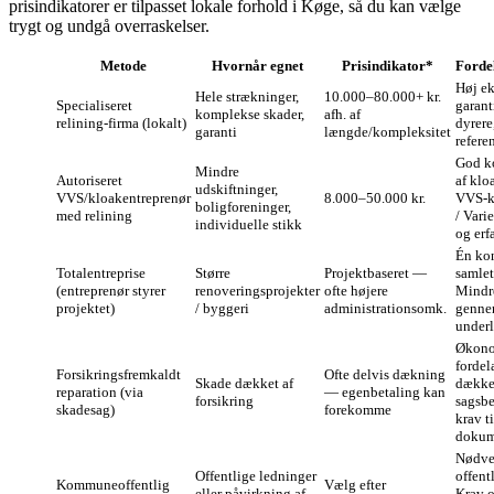
prisindikatorer er tilpasset lokale forhold i Køge, så du kan vælge
trygt og undgå overraskelser.
Metode
Hvornår egnet
Prisindikator*
Forde
Høj ek
Hele strækninger,
10.000–80.000+ kr.
Specialiseret
garant
komplekse skader,
afh. af
relining‑firma (lokalt)
dyrere
garanti
længde/kompleksitet
refere
God k
Mindre
Autoriseret
af klo
udskiftninger,
VVS/kloakentreprenør
8.000–50.000 kr.
VVS‑k
boligforeninger,
med relining
/ Varie
individuelle stikk
og erf
Én kon
Totalentreprise
Større
Projektbaseret —
samlet
(entreprenør styrer
renoveringsprojekter
ofte højere
Mindr
projektet)
/ byggeri
administrationsomk.
genne
underl
Økono
fordel
Forsikringsfremkaldt
Ofte delvis dækning
Skade dækket af
dække
reparation (via
— egenbetaling kan
forsikring
sagsb
skadesag)
forekomme
krav ti
dokum
Nødve
Offentlige ledninger
offent
Kommuneoffentlig
Vælg efter
eller påvirkning af
Krav 