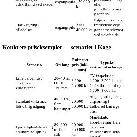
engangspris
150.000+
udskiftning ved skader
eller
kr.
grundforankring
øger pris.
Køge centrum og
Trafikstyring /
3.000–
trafikerede veje
engangspris
tilladelser
40.000 kr.
gør dette relevant
ved vejarbejde.
Konkrete priseksempler — scenarier i Køge
Estimeret
Typiske
Scenario
Omfang
pris (inkl.
ekstraomkostninger
moms)
TV‑inspektion
Lille parcelhus /
20–40 m,
8.000–
1.000–2.500 kr., evt.
rækkehus i
Ø110–
45.000 kr.
1–2 stiktilslutninger
villakvarter
160 mm
1.600–8.000 kr.
Adgangsarbejde og
40–80 m,
Standard villa med
20.000–
afspærring i
flere
lidt dårlig adgang
80.000 kr.
indkørsel kan øge
bøjninger
pris.
Mandskab,
koordinering, flere
80–200
60.000–
Ejerlejlighedsforening
garantier;
m, flere
250.000
/ mindre boligblok
fællesbestyrelsens
stik
kr.
krav til