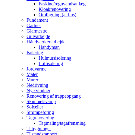
Faskine/regnvandsanlæg
Kloakrenovering
Omfugning (af hus)
Fundament
Gartner
Glarmestre
Gulvarbejde
Håndværker arbejde
Handyman
Isolering
Hulmursisolering
Loftisolering
Jordvarme
Maler
Murer
Nedrivning
Nye vinduer
Renovering af trappeopgang
Skimmelsvamp
Solceller
Strømpeforing
Tagrenovering
Tagmaling/tagafrensning
Tilbygninger
Tilstandsrapport