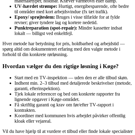
materialetyper, holdbar. Kræver varmeovn eller damp.
UV‑hærdet strømpe:
Hurtigt, energibesparende, ofte bedre
til områder med kort arbejdsvindue (fx tæt trafik).
Epoxy/ sprøjteslem:
Bruges i visse tilfælde for at fylde
revner; giver tyndere lag og kortere nedetid.
Punktreparation (spot‑repair):
Mindre kassetter indsat
lokalt — billigst ved enkeltfejl.
Hver metode har betydning for pris, holdbarhed og arbejdstid —
spørg altid om dokumenteret erfaring med den valgte metode i
forhold til din konkrete rørløsning.
Hvordan vælger du den rigtige løsning i Køge?
Start med en TV‑inspektion — uden den er alle tilbud skøn.
Indhent min. 2–3 tilbud med detaljerede beskrivelser (metode,
garanti, efterinspektion).
Tjek lokale referencer og bed om konkrete rapporter fra
lignende opgaver i Køge‑området.
Få skriftlig garanti og krav om før/efter TV‑rapport i
kontrakten.
Koordiner med kommunen hvis arbejdet påvirker offentlig
kloak eller vejareal.
Vil du have hjælp til at vurdere et tilbud eller finde lokale specialister