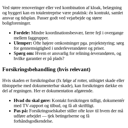
Ved større renoveringer eller ved kombination af kloak, belægning
og byggeri kan en totalentreprise være praktisk: én kontrakt, samlet
ansvar og tidsplan. Passer godt ved vejarbejde og større
boligforeninger.
Fordele:
Mindre koordinationsbesvær, færre fejl i overgange
mellem faggrupper.
Ulemper:
Ofte højere omkostninger pga. projektstyring; sørg
for gennemsigtighed i underleverandører og priser.
Spørg om:
Hvem er ansvarlig for relining‑leverandøren, og
hvilke garantier er på plads?
Forsikringsbehandling (hvis relevant)
Hvis skaden er forsikringsbar (fx følge af rotter, utilsigtet skade eller
tilstoppelse med dokumenterbar skade), kan forsikringen dække en
del af regningen. Her er dokumentation afgørende.
Hvad du skal gøre:
Kontakt forsikringen tidligt, dokumentér
med TV‑rapport og tilbud, og få alt skriftligt.
Pas på:
Forsikringsselskaber stiller ofte krav til hvem der må
udføre arbejdet — tjek betingelserne og få
forhåndsgodkendelse.