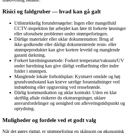
Risici og faldgruber — hvad kan gå galt
Utilstrækkelig forundersøgelse: Ingen eller mangelfuld
CCTV-inspektion før arbejdet kan føre til forkerte løsninger
eller uforudsete problemer under strømpeforingen.
Dårlige materialer eller uklar dokumentation: Brug af
ikke‑godkendte eller dårligt dokumenterede resin- eller
strømpeprodukter kan give kortere levetid og manglende
garanti dækning.
Forkert hærdningsmetode: Forkert temperatur/vakuum/UV
under hærdning kan give dårligt vedhæftning eller indre
folder i strømpen.
Manglende lokale forholdsplan: Kystnært område og høj
grundvandsstand kan kræve særlige foranstaltninger ved
indstøbning eller opgravning ved rensebrønde.
Dårlig kommunikation og uklar kontrakt: Uden en klar
skriftlig aftale risikerer du ekstraregninger, uklare
ansvarsfordelinger og uenighed om afleveringstidspunkt og
oprydning.
Muligheder og fordele ved et godt valg
Når det gøres rigtigt, er strømpeforing en skånsom og økonomisk