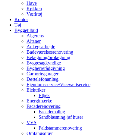
Have
Køkken
Værktøj
Kontor
Tøj
Byggetilbud
Algerens
Altaner
Anlægsarbejde
Badeværelsesrenovering
Belægning/brolægning
Byggesagkyndige
Bygherrerådgivning
Carporte/garager
Dørtelefonanlæg
Ejendomsservice/Viceværtservice
Elektriker
Eltjek
Energimærke
Facaderenovering
Facademaling
Sandblæsning (af huse)
VVS
Faldstammerenovering
Omfangsdræn