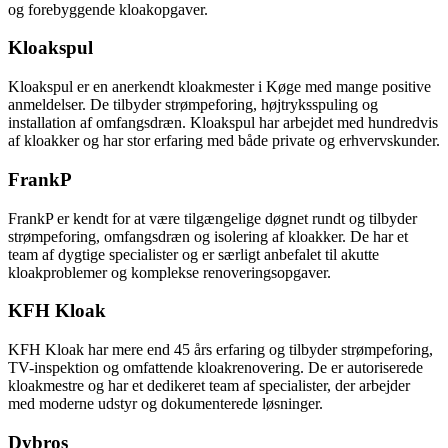
og forebyggende kloakopgaver.
Kloakspul
Kloakspul er en anerkendt kloakmester i Køge med mange positive
anmeldelser. De tilbyder strømpeforing, højtryksspuling og
installation af omfangsdræn. Kloakspul har arbejdet med hundredvis
af kloakker og har stor erfaring med både private og erhvervskunder.
FrankP
FrankP er kendt for at være tilgængelige døgnet rundt og tilbyder
strømpeforing, omfangsdræn og isolering af kloakker. De har et
team af dygtige specialister og er særligt anbefalet til akutte
kloakproblemer og komplekse renoveringsopgaver.
KFH Kloak
KFH Kloak har mere end 45 års erfaring og tilbyder strømpeforing,
TV-inspektion og omfattende kloakrenovering. De er autoriserede
kloakmestre og har et dedikeret team af specialister, der arbejder
med moderne udstyr og dokumenterede løsninger.
Dybros