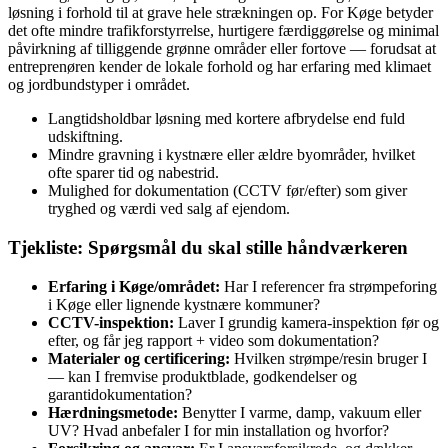
løsning i forhold til at grave hele strækningen op. For Køge betyder
det ofte mindre trafikforstyrrelse, hurtigere færdiggørelse og minimal
påvirkning af tilliggende grønne områder eller fortove — forudsat at
entreprenøren kender de lokale forhold og har erfaring med klimaet
og jordbundstyper i området.
Langtidsholdbar løsning med kortere afbrydelse end fuld
udskiftning.
Mindre gravning i kystnære eller ældre byområder, hvilket
ofte sparer tid og nabestrid.
Mulighed for dokumentation (CCTV før/efter) som giver
tryghed og værdi ved salg af ejendom.
Tjekliste: Spørgsmål du skal stille håndværkeren
Erfaring i Køge/området:
Har I referencer fra strømpeforing
i Køge eller lignende kystnære kommuner?
CCTV-inspektion:
Laver I grundig kamera-inspektion før og
efter, og får jeg rapport + video som dokumentation?
Materialer og certificering:
Hvilken strømpe/resin bruger I
— kan I fremvise produktblade, godkendelser og
garantidokumentation?
Hærdningsmetode:
Benytter I varme, damp, vakuum eller
UV? Hvad anbefaler I for min installation og hvorfor?