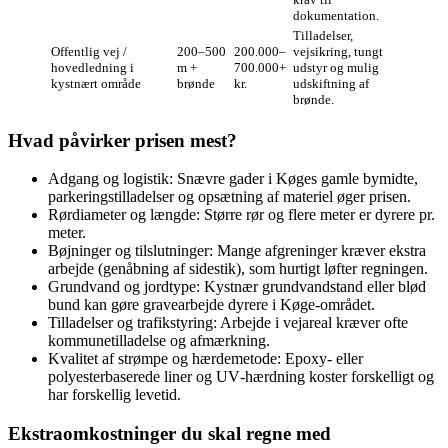
dokumentation.
Tilladelser,
Offentlig vej /
200–500
200.000–
vejsikring, tungt
hovedledning i
m +
700.000+
udstyr og mulig
kystnært område
brønde
kr.
udskiftning af
brønde.
Hvad påvirker prisen mest?
Adgang og logistik: Snævre gader i Køges gamle bymidte,
parkeringstilladelser og opsætning af materiel øger prisen.
Rørdiameter og længde: Større rør og flere meter er dyrere pr.
meter.
Bøjninger og tilslutninger: Mange afgreninger kræver ekstra
arbejde (genåbning af sidestik), som hurtigt løfter regningen.
Grundvand og jordtype: Kystnær grundvandstand eller blød
bund kan gøre gravearbejde dyrere i Køge-området.
Tilladelser og trafikstyring: Arbejde i vejareal kræver ofte
kommune­tilladelse og afmærkning.
Kvalitet af strømpe og hærdemetode: Epoxy- eller
polyesterbaserede liner og UV‑hærdning koster forskelligt og
har forskellig levetid.
Ekstraomkostninger du skal regne med