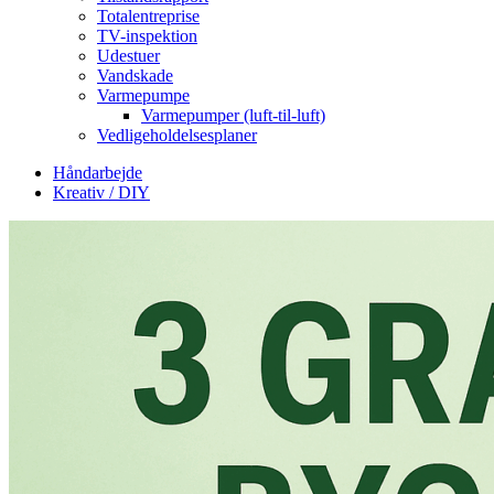
Totalentreprise
TV-inspektion
Udestuer
Vandskade
Varmepumpe
Varmepumper (luft-til-luft)
Vedligeholdelsesplaner
Håndarbejde
Kreativ / DIY