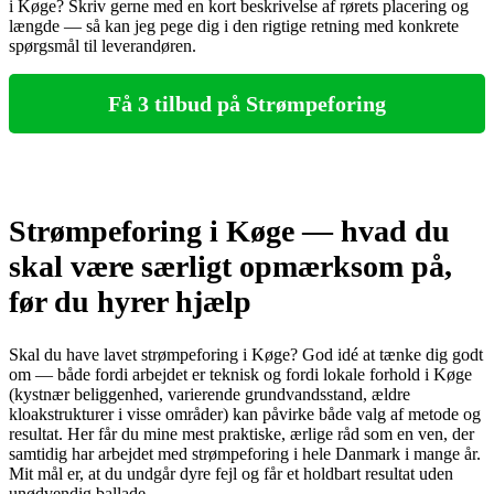
i Køge? Skriv gerne med en kort beskrivelse af rørets placering og
længde — så kan jeg pege dig i den rigtige retning med konkrete
spørgsmål til leverandøren.
Få 3 tilbud på Strømpeforing
Strømpeforing i Køge — hvad du
skal være særligt opmærksom på,
før du hyrer hjælp
Skal du have lavet strømpeforing i Køge? God idé at tænke dig godt
om — både fordi arbejdet er teknisk og fordi lokale forhold i Køge
(kystnær beliggenhed, varierende grundvandsstand, ældre
kloakstrukturer i visse områder) kan påvirke både valg af metode og
resultat. Her får du mine mest praktiske, ærlige råd som en ven, der
samtidig har arbejdet med strømpeforing i hele Danmark i mange år.
Mit mål er, at du undgår dyre fejl og får et holdbart resultat uden
unødvendig ballade.