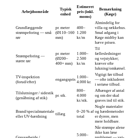
Estimeret
Typisk
Bemærkning
Arbejdsområde
pris (inkl.
enhed
(Køge)
moms)
Almindelig for
Grundlæggende
pr. meter
400–
villa og rækkehus.
strømpeforing — små
(Ø110–160
1.200
Smal adgang i
rør
mm)
kr./m
Køge midtby kan
hæve prisen.
Til
pr. meter
1.000–
fællesledninger
Strømpeforing —
(Ø200–
2.500
og vejstykker;
større rør
400+ mm)
kr./m
kræver ofte
lukning/omkørsel.
Vigtigt før tilbud
TV-inspektion
1.000–
engangspris
— ofte inkluderet
(forud/efter)
4.000 kr.
i seriøse tilbud.
800–
Afhænger af antal
Tilslutninger / sidestik
pr. stk.
4.000
og om der skal
(genåbning af stik)
kr./stk.
graves ind til stik.
Nogle materialer
Brand/specialmateriale
0–20 % af
og hærdemetoder
tillæg
eller UV‑hærdning
total
er dyrere, men
mere holdbare.
Når strømpe alene
ikke kan løse
5.000–
Gravearbejde /
problemet — vej-