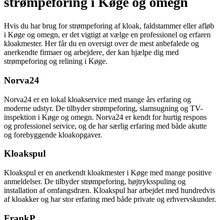
strømpeforing i Køge og omegn
Hvis du har brug for strømpeforing af kloak, faldstammer eller afløb
i Køge og omegn, er det vigtigt at vælge en professionel og erfaren
kloakmester. Her får du en oversigt over de mest anbefalede og
anerkendte firmaer og arbejdere, der kan hjælpe dig med
strømpeforing og relining i Køge.
Norva24
Norva24 er en lokal kloakservice med mange års erfaring og
moderne udstyr. De tilbyder strømpeforing, slamsugning og TV-
inspektion i Køge og omegn. Norva24 er kendt for hurtig respons
og professionel service, og de har særlig erfaring med både akutte
og forebyggende kloakopgaver.
Kloakspul
Kloakspul er en anerkendt kloakmester i Køge med mange positive
anmeldelser. De tilbyder strømpeforing, højtryksspuling og
installation af omfangsdræn. Kloakspul har arbejdet med hundredvis
af kloakker og har stor erfaring med både private og erhvervskunder.
FrankP