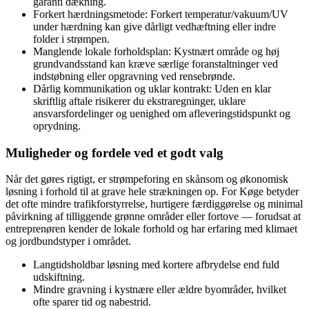
garanti dækning.
Forkert hærdningsmetode: Forkert temperatur/vakuum/UV
under hærdning kan give dårligt vedhæftning eller indre
folder i strømpen.
Manglende lokale forholdsplan: Kystnært område og høj
grundvandsstand kan kræve særlige foranstaltninger ved
indstøbning eller opgravning ved rensebrønde.
Dårlig kommunikation og uklar kontrakt: Uden en klar
skriftlig aftale risikerer du ekstraregninger, uklare
ansvarsfordelinger og uenighed om afleveringstidspunkt og
oprydning.
Muligheder og fordele ved et godt valg
Når det gøres rigtigt, er strømpeforing en skånsom og økonomisk
løsning i forhold til at grave hele strækningen op. For Køge betyder
det ofte mindre trafikforstyrrelse, hurtigere færdiggørelse og minimal
påvirkning af tilliggende grønne områder eller fortove — forudsat at
entreprenøren kender de lokale forhold og har erfaring med klimaet
og jordbundstyper i området.
Langtidsholdbar løsning med kortere afbrydelse end fuld
udskiftning.
Mindre gravning i kystnære eller ældre byområder, hvilket
ofte sparer tid og nabestrid.