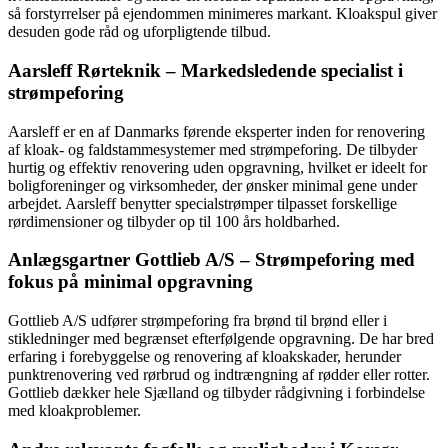
så forstyrrelser på ejendommen minimeres markant. Kloakspul giver
desuden gode råd og uforpligtende tilbud.
Aarsleff Rørteknik – Markedsledende specialist i
strømpeforing
Aarsleff er en af Danmarks førende eksperter inden for renovering
af kloak- og faldstammesystemer med strømpeforing. De tilbyder
hurtig og effektiv renovering uden opgravning, hvilket er ideelt for
boligforeninger og virksomheder, der ønsker minimal gene under
arbejdet. Aarsleff benytter specialstrømper tilpasset forskellige
rørdimensioner og tilbyder op til 100 års holdbarhed.
Anlægsgartner Gottlieb A/S – Strømpeforing med
fokus på minimal opgravning
Gottlieb A/S udfører strømpeforing fra brønd til brønd eller i
stikledninger med begrænset efterfølgende opgravning. De har bred
erfaring i forebyggelse og renovering af kloakskader, herunder
punktrenovering ved rørbrud og indtrængning af rødder eller rotter.
Gottlieb dækker hele Sjælland og tilbyder rådgivning i forbindelse
med kloakproblemer.