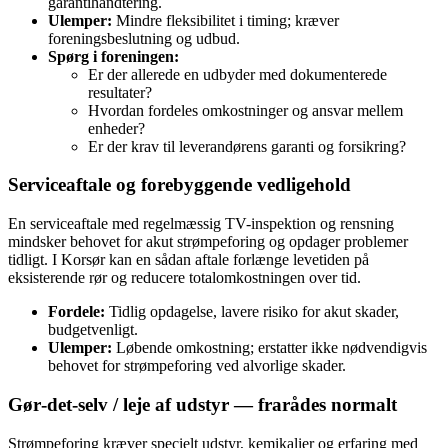
garantihåndtering.
Ulemper:
Mindre fleksibilitet i timing; kræver
foreningsbeslutning og udbud.
Spørg i foreningen:
Er der allerede en udbyder med dokumenterede
resultater?
Hvordan fordeles omkostninger og ansvar mellem
enheder?
Er der krav til leverandørens garanti og forsikring?
Serviceaftale og forebyggende vedligehold
En serviceaftale med regelmæssig TV-inspektion og rensning
mindsker behovet for akut strømpeforing og opdager problemer
tidligt. I Korsør kan en sådan aftale forlænge levetiden på
eksisterende rør og reducere totalomkostningen over tid.
Fordele:
Tidlig opdagelse, lavere risiko for akut skader,
budgetvenligt.
Ulemper:
Løbende omkostning; erstatter ikke nødvendigvis
behovet for strømpeforing ved alvorlige skader.
Gør‑det‑selv / leje af udstyr — frarådes normalt
Strømpeforing kræver specielt udstyr, kemikalier og erfaring med