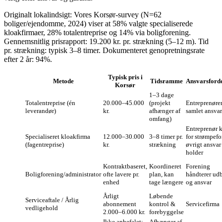
Originalt lokalindsigt: Vores Korsør-survey (N=62
boliger/ejendomme, 2024) viser at 58% valgte specialiserede
kloakfirmaer, 28% totalentreprise og 14% via boligforening.
Gennemsnitlig prisrapport: 19.200 kr. pr. strækning (5–12 m). Tid
pr. strækning: typisk 3–8 timer. Dokumenteret genopretningsrate
efter 2 år: 94%.
Typisk pris i
Metode
Tidsramme
Ansvarsford
Korsør
1–3 dage
Totalentreprise (én
20.000–45.000
(projekt
Entreprenøre
leverandør)
kr.
afhænger af
samlet ansvar
omfang)
Entreprenør 
Specialiseret kloakfirma
12.000–30.000
3–8 timer pr.
for strømpefo
(fagentreprise)
kr.
strækning
øvrigt ansvar
holder
Kontraktbaseret,
Koordineret
Forening
Boligforening/administrator
ofte lavere pr.
plan, kan
håndterer ud
enhed
tage længere
og ansvar
Årligt
Løbende
Serviceaftale / Årlig
abonnement
kontrol &
Servicefirma
vedligehold
2.000–6.000 kr.
forebyggelse
Ikke anbefalet;
Afhænger af