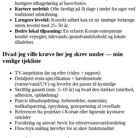
hurtigere tilbageføring af have/fortov.
Kortere nedetid:
Ofte færdigt på få dage i stedet for uger ved
traditionel udskiftning.
Længere levetid:
Korrekt udført kan en ny strømpe forlænge
rørets levetid med 25–50 år.
Bedre lokal tilpasning:
En erfaren Korsør‑entreprenør
kender vejregler, tidevands‑/grundvandsforhold og lokale
tilladelser.
Hvad jeg ville kræve før jeg skrev under — min
venlige tjekliste
TV‑inspektion før og efter (video + rapport)
Detaljeret resin‑specifikation + hærdemetode
(varme/vand/UV) og hvorfor det passer til kystmiljø
Skriftlig garanti (min. 5–10 år) og hvad den dækker (utæthed,
adhesion, opblødning)
Præcis tilbudsopdeling: forberedelse, materialer,
trafikafspærring, oprydning, genopretning af overflade
Referencer fra projekter i Korsør eller lignende kystnære
områder
Forsikring og ansvar: bevis for erhvervsansvarsforsikring
Flow/tryk‑måling før/efter for at sikre funktionalitet