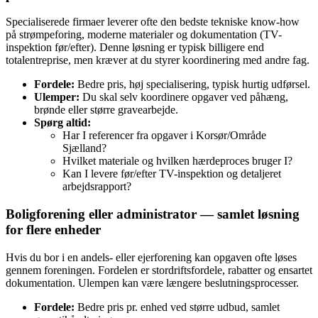
Specialiserede firmaer leverer ofte den bedste tekniske know‑how
på strømpeforing, moderne materialer og dokumentation (TV-
inspektion før/efter). Denne løsning er typisk billigere end
totalentreprise, men kræver at du styrer koordinering med andre fag.
Fordele:
Bedre pris, høj specialisering, typisk hurtig udførsel.
Ulemper:
Du skal selv koordinere opgaver ved påhæng,
brønde eller større gravearbejde.
Spørg altid:
Har I referencer fra opgaver i Korsør/Område
Sjælland?
Hvilket materiale og hvilken hærdeproces bruger I?
Kan I levere før/efter TV-inspektion og detaljeret
arbejdsrapport?
Boligforening eller administrator — samlet løsning
for flere enheder
Hvis du bor i en andels- eller ejerforening kan opgaven ofte løses
gennem foreningen. Fordelen er stordriftsfordele, rabatter og ensartet
dokumentation. Ulempen kan være længere beslutningsprocesser.
Fordele:
Bedre pris pr. enhed ved større udbud, samlet