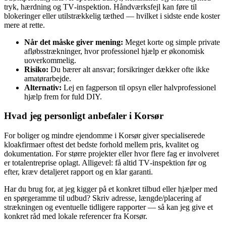
tryk, hærdning og TV‑inspektion. Håndværksfejl kan føre til
blokeringer eller utilstrækkelig tæthed — hvilket i sidste ende koster
mere at rette.
Når det måske giver mening:
Meget korte og simple private
afløbsstrækninger, hvor professionel hjælp er økonomisk
uoverkommelig.
Risiko:
Du bærer alt ansvar; forsikringer dækker ofte ikke
amatørarbejde.
Alternativ:
Lej en fagperson til opsyn eller halvprofessionel
hjælp frem for fuld DIY.
Hvad jeg personligt anbefaler i Korsør
For boliger og mindre ejendomme i Korsør giver specialiserede
kloakfirmaer oftest det bedste forhold mellem pris, kvalitet og
dokumentation. For større projekter eller hvor flere fag er involveret
er totalentreprise oplagt. Alligevel: få altid TV‑inspektion før og
efter, kræv detaljeret rapport og en klar garanti.
Har du brug for, at jeg kigger på et konkret tilbud eller hjælper med
en spørgeramme til udbud? Skriv adresse, længde/placering af
strækningen og eventuelle tidligere rapporter — så kan jeg give et
konkret råd med lokale referencer fra Korsør.