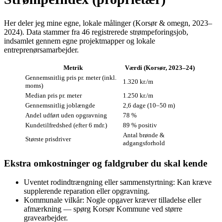
Her deler jeg mine egne, lokale målinger (Korsør & omegn, 2023–
2024). Data stammer fra 46 registrerede strømpeforingsjob,
indsamlet gennem egne projektmapper og lokale
entreprenørsamarbejder.
Metrik
Værdi (Korsør, 2023–24)
Gennemsnitlig pris pr. meter (inkl.
1.320 kr./m
moms)
Median pris pr. meter
1.250 kr./m
Gennemsnitlig joblængde
2,6 dage (10–50 m)
Andel udført uden opgravning
78 %
Kunde­tilfredshed (efter 6 mdr.)
89 % positiv
Antal brønde &
Største prisdriver
adgangsforhold
Ekstra omkostninger og faldgruber du skal kende
Uventet rodindtrængning eller sammenstyrtning: Kan kræve
supplerende reparation eller opgravning.
Kommunale vilkår: Nogle opgaver kræver tilladelse eller
afmærkning — spørg Korsør Kommune ved større
gravearbejder.