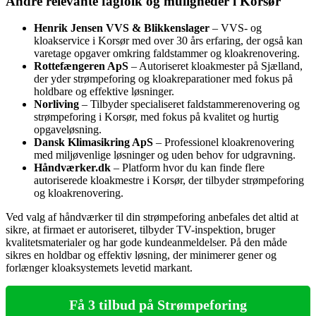
Andre relevante fagfolk og muligheder i Korsør
Henrik Jensen VVS & Blikkenslager
– VVS- og
kloakservice i Korsør med over 30 års erfaring, der også kan
varetage opgaver omkring faldstammer og kloakrenovering.
Rottefængeren ApS
– Autoriseret kloakmester på Sjælland,
der yder strømpeforing og kloakreparationer med fokus på
holdbare og effektive løsninger.
Norliving
– Tilbyder specialiseret faldstammerenovering og
strømpeforing i Korsør, med fokus på kvalitet og hurtig
opgaveløsning.
Dansk Klimasikring ApS
– Professionel kloakrenovering
med miljøvenlige løsninger og uden behov for udgravning.
Håndværker.dk
– Platform hvor du kan finde flere
autoriserede kloakmestre i Korsør, der tilbyder strømpeforing
og kloakrenovering.
Ved valg af håndværker til din strømpeforing anbefales det altid at
sikre, at firmaet er autoriseret, tilbyder TV-inspektion, bruger
kvalitetsmaterialer og har gode kundeanmeldelser. På den måde
sikres en holdbar og effektiv løsning, der minimerer gener og
forlænger kloaksystemets levetid markant.
Få 3 tilbud på Strømpeforing