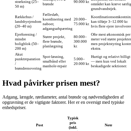
strækning (25–
90.000 kr.
brønde
områder kan kræve særli
50 m)
grundvandstjek.
Fællesløb,
Rækkehus /
Koordinationsomkostnin
koordinering med
20.000–
landsbyejendom
kan tilføje 3–12.000 kr.
naboer,
75.000 kr.
(20–40 m)
hvis flere ejere involveres
adgangsafspærring
Ejerforening /
Ofte mest økonomisk per
Større projekt,
80.000–
mindre
meter ved større projekter
flere brønde,
300.000
boligblok (50–
men projektstyring koste
planlægning
kr.
200 m)
ekstra.
Akut
Spot-løsning,
Hurtigt og relativt billigt
punktreparation
5.000–
smalbånd eller
— men kun ved lokalt
/
20.000 kr.
manhole-repair
beskadigede sektioner.
brøndrenovering
Hvad påvirker prisen mest?
Adgang, længde, rørdiameter, antal brønde og nødvendigheden af
opgravning er de vigtigste faktorer. Her er en oversigt med typiske
enhedspriser.
Typisk
pris
Post
Note
(inkl.