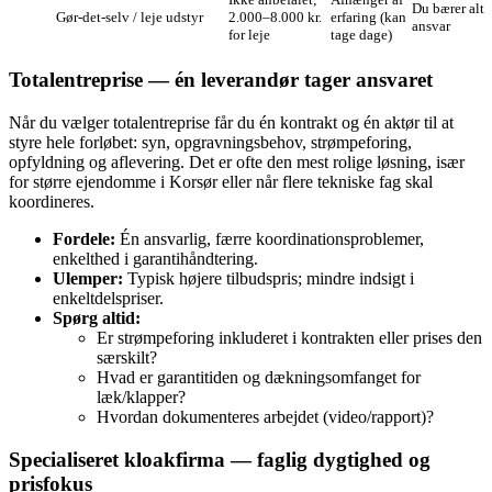
Du bærer alt
Gør‑det‑selv / leje udstyr
2.000–8.000 kr.
erfaring (kan
ansvar
for leje
tage dage)
Totalentreprise — én leverandør tager ansvaret
Når du vælger totalentreprise får du én kontrakt og én aktør til at
styre hele forløbet: syn, opgravningsbehov, strømpeforing,
opfyldning og aflevering. Det er ofte den mest rolige løsning, især
for større ejendomme i Korsør eller når flere tekniske fag skal
koordineres.
Fordele:
Én ansvarlig, færre koordinationsproblemer,
enkelthed i garantihåndtering.
Ulemper:
Typisk højere tilbudspris; mindre indsigt i
enkeltdelspriser.
Spørg altid:
Er strømpeforing inkluderet i kontrakten eller prises den
særskilt?
Hvad er garantitiden og dækningsomfanget for
læk/klapper?
Hvordan dokumenteres arbejdet (video/rapport)?
Specialiseret kloakfirma — faglig dygtighed og
prisfokus