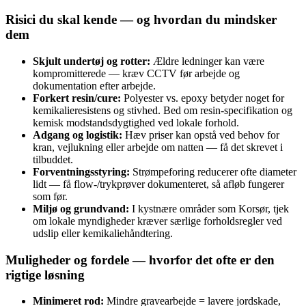
Risici du skal kende — og hvordan du mindsker
dem
Skjult undertøj og rotter:
Ældre ledninger kan være
kompromitterede — kræv CCTV før arbejde og
dokumentation efter arbejde.
Forkert resin/cure:
Polyester vs. epoxy betyder noget for
kemikalieresistens og stivhed. Bed om resin‑specifikation og
kemisk modstandsdygtighed ved lokale forhold.
Adgang og logistik:
Hæv priser kan opstå ved behov for
kran, vejlukning eller arbejde om natten — få det skrevet i
tilbuddet.
Forventningsstyring:
Strømpeforing reducerer ofte diameter
lidt — få flow‑/trykprøver dokumenteret, så afløb fungerer
som før.
Miljø og grundvand:
I kystnære områder som Korsør, tjek
om lokale myndigheder kræver særlige forholdsregler ved
udslip eller kemikaliehåndtering.
Muligheder og fordele — hvorfor det ofte er den
rigtige løsning
Minimeret rod:
Mindre gravearbejde = lavere jordskade,