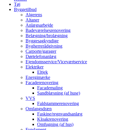
Tøj
Byggetilbud
Algerens
Altaner
Anlægsarbejde
Badeværelsesrenovering
Belægning/brolægning
Byggesagkyndige
Bygherrerådgivning
Carporte/garager
Dørtelefonanlæg
Ejendomsservice/Viceværtservice
Elektriker
Eltjek
Energimærke
Facaderenovering
Facademaling
Sandblæsning (af huse)
VVS
Faldstammerenovering
Omfangsdræn
Faskine/regnvandsanlæg
Kloakrenovering
Omfugning (af hus)
Fundament