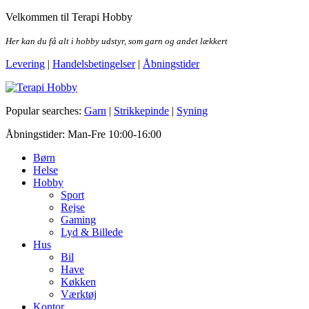
Skip
Velkommen til Terapi Hobby
to
the
Her kan du få alt i hobby udstyr, som garn og andet lækkert
content
Levering
|
Handelsbetingelser
|
Åbningstider
Terapi Hobby
Popular searches:
Garn
|
Strikkepinde
|
Syning
Åbningstider: Man-Fre 10:00-16:00
Børn
Helse
Hobby
Sport
Rejse
Gaming
Lyd & Billede
Hus
Bil
Have
Køkken
Værktøj
Kontor