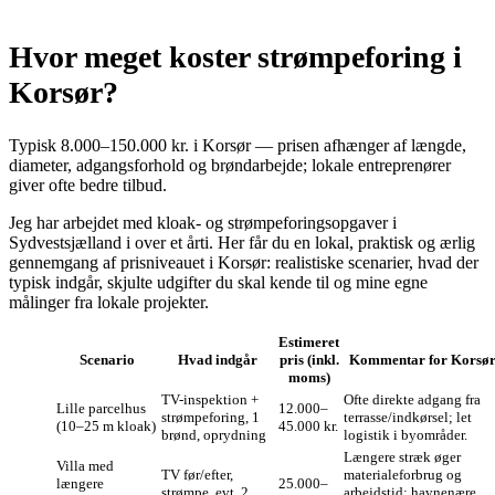
Hvor meget koster strømpeforing i
Korsør?
Typisk 8.000–150.000 kr. i Korsør — prisen afhænger af længde,
diameter, adgangsforhold og brøndarbejde; lokale entreprenører
giver ofte bedre tilbud.
Jeg har arbejdet med kloak- og strømpeforingsopgaver i
Sydvestsjælland i over et årti. Her får du en lokal, praktisk og ærlig
gennemgang af prisniveauet i Korsør: realistiske scenarier, hvad der
typisk indgår, skjulte udgifter du skal kende til og mine egne
målinger fra lokale projekter.
Estimeret
Scenario
Hvad indgår
pris (inkl.
Kommentar for Korsø
moms)
TV-inspektion +
Ofte direkte adgang fra
Lille parcelhus
12.000–
strømpeforing, 1
terrasse/indkørsel; let
(10–25 m kloak)
45.000 kr.
brønd, oprydning
logistik i byområder.
Længere stræk øger
Villa med
TV før/efter,
materialeforbrug og
længere
25.000–
strømpe, evt. 2
arbejdstid; havnenære