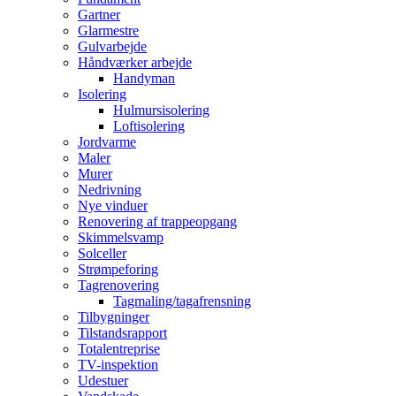
Gartner
Glarmestre
Gulvarbejde
Håndværker arbejde
Handyman
Isolering
Hulmursisolering
Loftisolering
Jordvarme
Maler
Murer
Nedrivning
Nye vinduer
Renovering af trappeopgang
Skimmelsvamp
Solceller
Strømpeforing
Tagrenovering
Tagmaling/tagafrensning
Tilbygninger
Tilstandsrapport
Totalentreprise
TV-inspektion
Udestuer