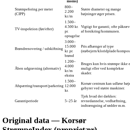
moms)
800–
Strømpeforing per meter
Større diameter og mange
2.200
(CIPP)
bøjninger øger prisen.
kr./m
1.500–
4.500 kr.
Vigtigt for garanti; ofte påkræv
TV‑inspektion (før/efter)
pr.
af forsikring/kommunen.
optagelse
3.000–
15.000
Pris afhænger af type
Brøndrenovering / udskiftning
kr. pr.
(støbejern/kloridplade/komposi
brønd
1.200–
Bruges kun hvis strømpe ikke e
4.000
Åben udgravning (alternativ)
muligt eller ved komplekse
kr./m
skader.
ekstra
1.500–
Korsør centrum kan udløse høj
Afspærring/transport/parkering
12.000
gebyrer ved større maskiner.
kr.
Tjek hvad der dækkes:
Garantiperiode
5–25 år
revnedannelse, vedhæftning,
indtrængning af rødder m.m.
Original data — Korsør
StrømpeIndex (proprietær)