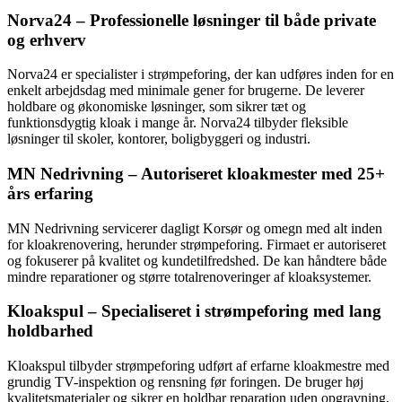
Norva24 – Professionelle løsninger til både private
og erhverv
Norva24 er specialister i strømpeforing, der kan udføres inden for en
enkelt arbejdsdag med minimale gener for brugerne. De leverer
holdbare og økonomiske løsninger, som sikrer tæt og
funktionsdygtig kloak i mange år. Norva24 tilbyder fleksible
løsninger til skoler, kontorer, boligbyggeri og industri.
MN Nedrivning – Autoriseret kloakmester med 25+
års erfaring
MN Nedrivning servicerer dagligt Korsør og omegn med alt inden
for kloakrenovering, herunder strømpeforing. Firmaet er autoriseret
og fokuserer på kvalitet og kundetilfredshed. De kan håndtere både
mindre reparationer og større totalrenoveringer af kloaksystemer.
Kloakspul – Specialiseret i strømpeforing med lang
holdbarhed
Kloakspul tilbyder strømpeforing udført af erfarne kloakmestre med
grundig TV-inspektion og rensning før foringen. De bruger høj
kvalitetsmaterialer og sikrer en holdbar reparation uden opgravning,