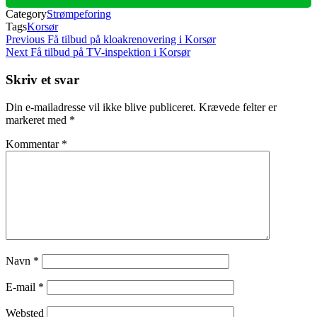
Category
Strømpeforing
Tags
Korsør
Indlægsnavigation
Previous
Previous
Få tilbud på kloakrenovering i Korsør
Post
Next
Next
Få tilbud på TV-inspektion i Korsør
Post
Skriv et svar
Din e-mailadresse vil ikke blive publiceret.
Krævede felter er
markeret med
*
Kommentar
*
Navn
*
E-mail
*
Websted