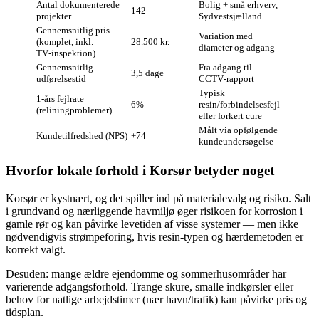
Antal dokumenterede
Bolig + små erhverv,
142
projekter
Sydvestsjælland
Gennemsnitlig pris
Variation med
(komplet, inkl.
28.500 kr.
diameter og adgang
TV‑inspektion)
Gennemsnitlig
Fra adgang til
3,5 dage
udførelsestid
CCTV‑rapport
Typisk
1‑års fejlrate
6%
resin/forbindelsesfejl
(reliningproblemer)
eller forkert cure
Målt via opfølgende
Kundetilfredshed (NPS)
+74
kundeundersøgelse
Hvorfor lokale forhold i Korsør betyder noget
Korsør er kystnært, og det spiller ind på materialevalg og risiko. Salt
i grundvand og nærliggende havmiljø øger risikoen for korrosion i
gamle rør og kan påvirke levetiden af visse systemer — men ikke
nødvendigvis strømpeforing, hvis resin‑typen og hærdemetoden er
korrekt valgt.
Desuden: mange ældre ejendomme og sommerhusområder har
varierende adgangsforhold. Trange skure, smalle indkørsler eller
behov for natlige arbejdstimer (nær havn/trafik) kan påvirke pris og
tidsplan.