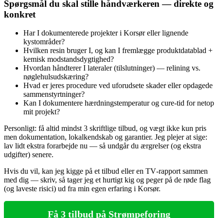
Spørgsmål du skal stille håndværkeren — direkte og
konkret
Har I dokumenterede projekter i Korsør eller lignende
kystområder?
Hvilken resin bruger I, og kan I fremlægge produktdatablad +
kemisk modstandsdygtighed?
Hvordan håndterer I lateraler (tilslutninger) — relining vs.
nøglehulsudskæring?
Hvad er jeres procedure ved uforudsete skader eller opdagede
sammenstyrtninger?
Kan I dokumentere hærdningstemperatur og cure‑tid for netop
mit projekt?
Personligt: få altid mindst 3 skriftlige tilbud, og vægt ikke kun pris
men dokumentation, lokalkendskab og garantier. Jeg plejer at sige:
lav lidt ekstra forarbejde nu — så undgår du ærgrelser (og ekstra
udgifter) senere.
Hvis du vil, kan jeg kigge på et tilbud eller en TV‑rapport sammen
med dig — skriv, så tager jeg et hurtigt kig og peger på de røde flag
(og laveste risici) ud fra min egen erfaring i Korsør.
Få 3 tilbud på Strømpeforing