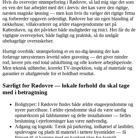
Hvis du overvejer strømpeforing i Rødovre, så lad mig sige det som
en ven der har arbejdet med det i årevis: det kan være den rigtige,
næsten magiske løsning — men kun hvis du vælger det rigtige firma
og forbereder opgaven ordentligt. Rødovre har sin egen blanding af
rækkehuse, villakvarterer og ældre etageejendomme tæt på
København, og det påvirker både muligheder og risici. Her får du de
vigtigste overvejelser, både fagligt og praktisk, så du undgår
ubehagelige overraskelser.
Hurtigt overblik: strømpeforing er en no‑dig‑løsning der kan
forlænge rørsystemers levetid uden gravning — det giver mindre
rod, lavere pris end total udskiftning og ofte kortere arbejdsperiode.
Men teknisk udførelse, korrekt TV‑inspektion, valg af materiale og
garantier er altafgørende for et holdbart resultat.
Særligt for Rødovre — lokale forhold du skal tage
med i betragtning
Boligtyper: I Rødovre findes både ældre etageejendomme og
nyere parcelhuse. I ældre ejendomme skal du være særlig
opmærksom på faldstammer og delte installationer — fælles
beslutning i ejerforeninger kan være nødvendig.
Adgang og logistik: Tænk på parkering, indkørsel af lastbiler,
spulevogne og plads til materiel i tættere byområder — få
firmaet til at komme med en konkret plan for logistik.