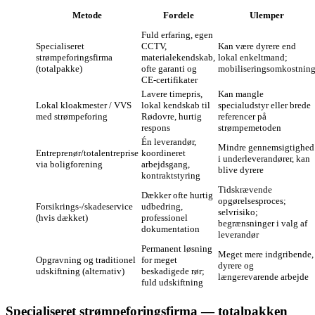
Metode
Fordele
Ulemper
Fuld erfaring, egen
Specialiseret
CCTV,
Kan være dyrere end
strømpeforingsfirma
materialekendskab,
lokal enkeltmand;
(totalpakke)
ofte garanti og
mobiliseringsomkostnin
CE‑certifikater
Lavere timepris,
Kan mangle
Lokal kloakmester / VVS
lokal kendskab til
specialudstyr eller brede
med strømpeforing
Rødovre, hurtig
referencer på
respons
strømpemetoden
Én leverandør,
Mindre gennemsigtighed
Entreprenør/totalentreprise
koordineret
i underleverandører, kan
via boligforening
arbejdsgang,
blive dyrere
kontraktstyring
Tidskrævende
Dækker ofte hurtig
opgørelsesproces;
Forsikrings-/skadeservice
udbedring,
selvrisiko;
(hvis dækket)
professionel
begrænsninger i valg af
dokumentation
leverandør
Permanent løsning
Meget mere indgribende,
Opgravning og traditionel
for meget
dyrere og
udskiftning (alternativ)
beskadigede rør;
længerevarende arbejde
fuld udskiftning
Specialiseret strømpeforingsfirma — totalpakken