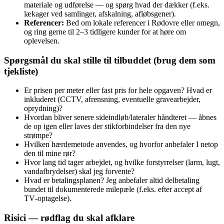
materiale og udførelse — og spørg hvad der dækker (f.eks.
lækager ved samlinger, afskalning, afløbsgener).
Referencer:
Bed om lokale referencer i Rødovre eller omegn,
og ring gerne til 2–3 tidligere kunder for at høre om
oplevelsen.
Spørgsmål du skal stille til tilbuddet (brug dem som
tjekliste)
Er prisen per meter eller fast pris for hele opgaven? Hvad er
inkluderet (CCTV, afrensning, eventuelle gravearbejder,
oprydning)?
Hvordan bliver senere sideindløb/lateraler håndteret — åbnes
de op igen eller laves der stikforbindelser fra den nye
strømpe?
Hvilken hærdemetode anvendes, og hvorfor anbefaler I netop
den til mine rør?
Hvor lang tid tager arbejdet, og hvilke forstyrrelser (larm, lugt,
vandafbrydelser) skal jeg forvente?
Hvad er betalingsplanen? Jeg anbefaler altid delbetaling
bundet til dokumenterede milepæle (f.eks. efter accept af
TV‑optagelse).
Risici — rødflag du skal afklare