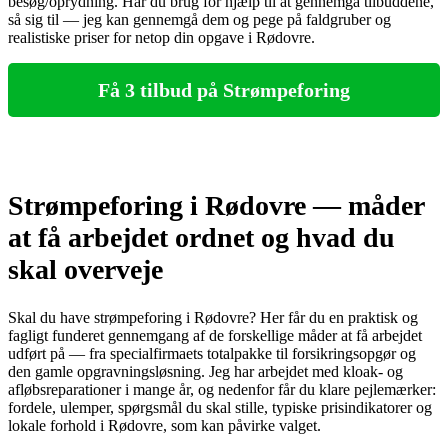
besøg/oprydning. Har du brug for hjælp til at gennemgå tilbuddene,
så sig til — jeg kan gennemgå dem og pege på faldgruber og
realistiske priser for netop din opgave i Rødovre.
Få 3 tilbud på Strømpeforing
Strømpeforing i Rødovre — måder
at få arbejdet ordnet og hvad du
skal overveje
Skal du have strømpeforing i Rødovre? Her får du en praktisk og
fagligt funderet gennemgang af de forskellige måder at få arbejdet
udført på — fra specialfirmaets totalpakke til forsikringsopgør og
den gamle opgravningsløsning. Jeg har arbejdet med kloak- og
afløbsreparationer i mange år, og nedenfor får du klare pejlemærker:
fordele, ulemper, spørgsmål du skal stille, typiske prisindikatorer og
lokale forhold i Rødovre, som kan påvirke valget.