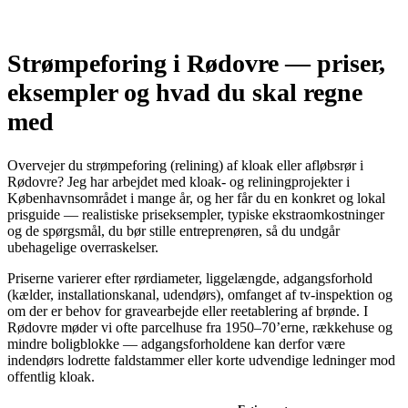
Strømpeforing i Rødovre — priser,
eksempler og hvad du skal regne
med
Overvejer du strømpeforing (relining) af kloak eller afløbsrør i
Rødovre? Jeg har arbejdet med kloak- og reliningprojekter i
Københavnsområdet i mange år, og her får du en konkret og lokal
prisguide — realistiske priseksempler, typiske ekstraomkostninger
og de spørgsmål, du bør stille entreprenøren, så du undgår
ubehagelige overraskelser.
Priserne varierer efter rørdiameter, ligge­længde, adgangsforhold
(kælder, installationskanal, udendørs), omfanget af tv-inspektion og
om der er behov for gravearbejde eller reetablering af brønde. I
Rødovre møder vi ofte parcelhuse fra 1950–70’erne, rækkehuse og
mindre boligblokke — adgangsforholdene kan derfor være
indendørs lodrette faldstammer eller korte udvendige ledninger mod
offentlig kloak.