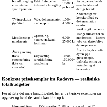
brøndforsegling
Udskiftning eller
for begrænset beløb
12.000 kr.
eller mindre
indvendig forsegling
— anbefales ved
pr. brønd
spot‑reparation
dårlige brønde.
Nødvendigt for
korrekt tilbud og
TV‑inspektion
Videodokumentation
1.000–
dokumentation
(før/efter)
med rapport
4.000 kr.
overfor
forsikring/kommunen.
Mange firmaer har en
Opstart, rig,
Mobiliserings‑ /
6.000–
mindstepris — kortere
varmeovn, kemi,
mindstepris
25.000 kr.
jobs kan derfor blive
faciliteter
dyrere pr. meter.
Åbent arbejde er ofte
Åben gravning
dyrere pga.
(hvis
Udgravning,
10.000–
gravearbejde,
strømpeforing
rørudskiftning,
150.000+
trafikafspærring og
ikke kan
retablering
kr.
reetablering af
anvendes)
belægning.
Konkrete priseksempler fra Rødovre — realistiske
totalbudgetter
For at gøre det mere håndgribeligt, her er tre typiske eksempler på
opgaver og hvad de samlet kan løbe op i:
Eksempel A —
TV‑inspektion 2.500 kr. + strømpeforing 12