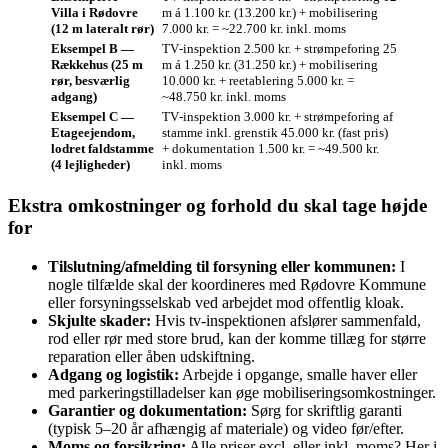
Villa i Rødovre
m á 1.100 kr. (13.200 kr.) + mobilisering
(12 m lateralt rør)
7.000 kr. = ~22.700 kr. inkl. moms
Eksempel B —
TV‑inspektion 2.500 kr. + strømpeforing 25
Rækkehus (25 m
m á 1.250 kr. (31.250 kr.) + mobilisering
rør, besværlig
10.000 kr. + reetablering 5.000 kr. =
adgang)
~48.750 kr. inkl. moms
Eksempel C —
TV‑inspektion 3.000 kr. + strømpeforing af
Etageejendom,
stamme inkl. grenstik 45.000 kr. (fast pris)
lodret faldstamme
+ dokumentation 1.500 kr. = ~49.500 kr.
(4 lejligheder)
inkl. moms
Ekstra omkostninger og forhold du skal tage højde
for
Tilslutning/afmelding til forsyning eller kommunen:
I
nogle tilfælde skal der koordineres med Rødovre Kommune
eller forsyningsselskab ved arbejdet mod offentlig kloak.
Skjulte skader:
Hvis tv‑inspektionen afslører sammenfald,
rod eller rør med store brud, kan der komme tillæg for større
reparation eller åben udskiftning.
Adgang og logistik:
Arbejde i opgange, smalle haver eller
med parkeringstilladelser kan øge mobiliseringsomkostninger.
Garantier og dokumentation:
Sørg for skriftlig garanti
(typisk 5–20 år afhængig af materiale) og video før/efter.
Moms og forsikring:
Alle priser excl. eller inkl. moms? Her i