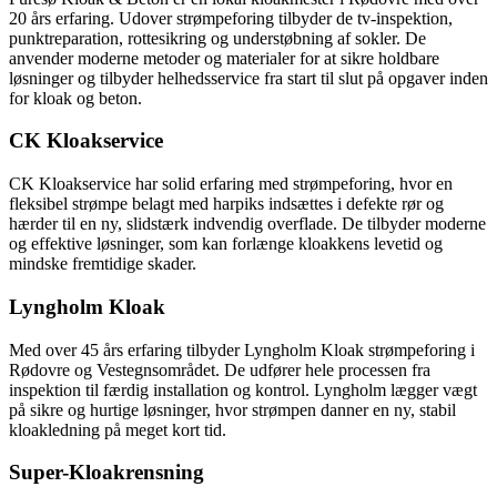
20 års erfaring. Udover strømpeforing tilbyder de tv-inspektion,
punktreparation, rottesikring og understøbning af sokler. De
anvender moderne metoder og materialer for at sikre holdbare
løsninger og tilbyder helhedsservice fra start til slut på opgaver inden
for kloak og beton.
CK Kloakservice
CK Kloakservice har solid erfaring med strømpeforing, hvor en
fleksibel strømpe belagt med harpiks indsættes i defekte rør og
hærder til en ny, slidstærk indvendig overflade. De tilbyder moderne
og effektive løsninger, som kan forlænge kloakkens levetid og
mindske fremtidige skader.
Lyngholm Kloak
Med over 45 års erfaring tilbyder Lyngholm Kloak strømpeforing i
Rødovre og Vestegnsområdet. De udfører hele processen fra
inspektion til færdig installation og kontrol. Lyngholm lægger vægt
på sikre og hurtige løsninger, hvor strømpen danner en ny, stabil
kloakledning på meget kort tid.
Super-Kloakrensning