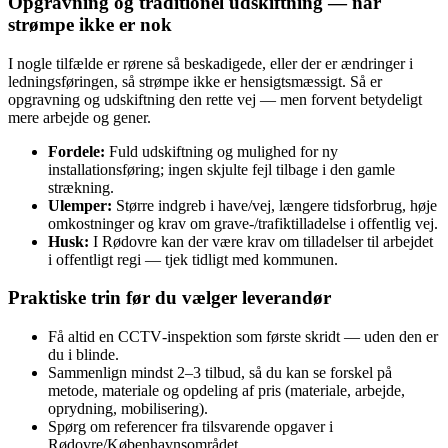
Opgravning og traditionel udskiftning — når
strømpe ikke er nok
I nogle tilfælde er rørene så beskadigede, eller der er ændringer i
ledningsføringen, så strømpe ikke er hensigtsmæssigt. Så er
opgravning og udskiftning den rette vej — men forvent betydeligt
mere arbejde og gener.
Fordele:
Fuld udskiftning og mulighed for ny
installationsføring; ingen skjulte fejl tilbage i den gamle
strækning.
Ulemper:
Større indgreb i have/vej, længere tidsforbrug, høje
omkostninger og krav om grave‑/trafiktilladelse i offentlig vej.
Husk:
I Rødovre kan der være krav om tilladelser til arbejdet
i offentligt regi — tjek tidligt med kommunen.
Praktiske trin før du vælger leverandør
Få altid en CCTV‑inspektion som første skridt — uden den er
du i blinde.
Sammenlign mindst 2–3 tilbud, så du kan se forskel på
metode, materiale og opdeling af pris (materiale, arbejde,
oprydning, mobilisering).
Spørg om referencer fra tilsvarende opgaver i
Rødovre/Københavnsområdet.