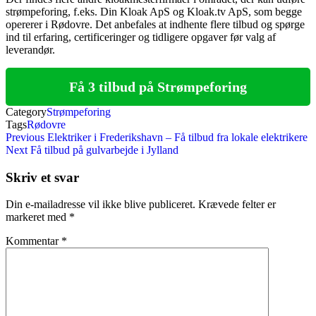
strømpeforing, f.eks. Din Kloak ApS og Kloak.tv ApS, som begge
opererer i Rødovre. Det anbefales at indhente flere tilbud og spørge
ind til erfaring, certificeringer og tidligere opgaver før valg af
leverandør.
Få 3 tilbud på Strømpeforing
Category
Strømpeforing
Tags
Rødovre
Indlægsnavigation
Previous
Previous
Elektriker i Frederikshavn – Få tilbud fra lokale elektrikere
Post
Next
Next
Få tilbud på gulvarbejde i Jylland
Post
Skriv et svar
Din e-mailadresse vil ikke blive publiceret.
Krævede felter er
markeret med
*
Kommentar
*