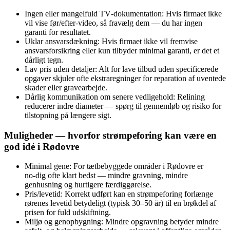
Ingen eller mangelfuld TV‑dokumentation: Hvis firmaet ikke
vil vise før/efter‑video, så fravælg dem — du har ingen
garanti for resultatet.
Uklar ansvarsdækning: Hvis firmaet ikke vil fremvise
ansvarsforsikring eller kun tilbyder minimal garanti, er det et
dårligt tegn.
Lav pris uden detaljer: Alt for lave tilbud uden specificerede
opgaver skjuler ofte ekstraregninger for reparation af uventede
skader eller gravearbejde.
Dårlig kommunikation om senere vedligehold: Relining
reducerer indre diameter — spørg til gennemløb og risiko for
tilstopning på længere sigt.
Muligheder — hvorfor strømpeforing kan være en
god idé i Rødovre
Minimal gene: For tætbebyggede områder i Rødovre er
no‑dig ofte klart bedst — mindre gravning, mindre
genhusning og hurtigere færdiggørelse.
Pris/levetid: Korrekt udført kan en strømpeforing forlænge
rørenes levetid betydeligt (typisk 30–50 år) til en brøkdel af
prisen for fuld udskiftning.
Miljø og genopbygning: Mindre opgravning betyder mindre