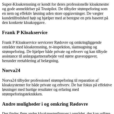
Super-Kloakrensning er kendt for deres professionelle kloakmestre
og gode anmeldelser på Trustpilot. De tilbyder strømpeforing som
en nem og effektiv løsning uden store opgravninger. De vægter
kundetilfredshed højt og hjælper med at beregne en pris baseret på
den konkrete kloakopgave.
Frank P Kloakservice
Frank P Kloakservice servicerer Rødovre og omkringliggende
områder med kloakrensning, tv-inspektion, slamsugning og
strømpeforing. De hjælper både private og erhverv og kan tilbyde
assistance til anlægsgartnerarbejde ved større graveopgaver,
herunder reetablering af belægning.
Norva24
Norva24 tilbyder professionel strømpeforing til reparation af
kloaksystemer for både private og erhverv. De har fokus på effektive
løsninger med hurtige resultater og erfaring med
strømpeforingsteknikken.
Andre muligheder i og omkring Rødovre
Der findes flere andre kloakmesterfirmaer i området, der kan udføre