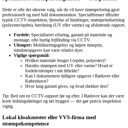
Dette er ofte det sikreste valg, når du vil have strømpeforing gjort
professionelt og med fuld dokumentation. Specialfirmaer tilbyder
typisk CCTV‑inspektion, fjernelse af hindringer, strømpeindsætning
(polyester/epdm), hærdning (UV eller varme) og afsluttende rapport.
Fordele:
Specialiseret erfaring, garanti på materiale og
montage, ofte hurtig fejlfinding via CCTV.
Ulemper:
Mobiliseringsgebyr og højere timepris;
mindsteopgaver kan være relativt dyre.
Vigtige spørgsmål:
Hvilket materiale bruger I (epdm, polyester)?
Hærdes strømpen med UV eller varme? Hvad er
fordele/ulemper i mit tilfælde?
Kan I dokumentere tidligere opgaver i Rødovre eller
København?
Hvor lang garanti gives, og hvad dækker den?
Tip: Bed om en CCTV‑rapport før og efter. I Rødovre kan der være
korte ledningsføringer og tæt byggeri — det gør præcis inspektion
vigtig.
Lokal kloakmester eller VVS‑firma med
strømpekompetence