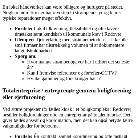
En lokal håndværker kan være billigere og hurtigere på stedet.
Nogle mindre firmaer har investeret i strømpeudstyr og klarer
typiske reparationer meget effektivt.
Fordele:
Lokal tilknytning, fleksibilitet og ofte lavere
timetakst samt kendskab til kommunale krav i Rødovre.
Ulemper:
Tjek erfaring med strømpemetoden — ikke alle
små firmaer har tilstrækkelig volumen til at dokumentere
langtidsholdbarhed.
Spørg om:
Hvor mange strømpeopgaver har I udført det seneste
år?
Kan I fremvise referencer og før/efter‑CCTV?
Hvilke garantier og forsikringer har I?
Totalentreprise / entreprenør gennem boligforening
eller ejerforening
Ved større projekter (fx fælles kloak i et boligkompleks i Rødovre)
bestiller boligforeninger ofte en entreprenør på totalentreprise. Det
giver fælles ansvar og koordination, men det kan også betyde færre
valgmuligheder for beboerne.
Fordele:
Én kontrakt, samlet koordinering og ofte fastlagt