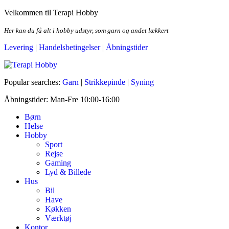
Skip
Velkommen til Terapi Hobby
to
the
Her kan du få alt i hobby udstyr, som garn og andet lækkert
content
Levering
|
Handelsbetingelser
|
Åbningstider
Terapi Hobby
Popular searches:
Garn
|
Strikkepinde
|
Syning
Åbningstider: Man-Fre 10:00-16:00
Børn
Helse
Hobby
Sport
Rejse
Gaming
Lyd & Billede
Hus
Bil
Have
Køkken
Værktøj
Kontor