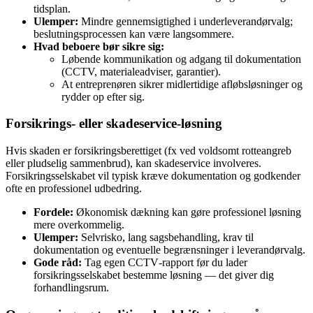
tidsplan.
Ulemper:
Mindre gennemsigtighed i underleverandørvalg;
beslutningsprocessen kan være langsommere.
Hvad beboere bør sikre sig:
Løbende kommunikation og adgang til dokumentation
(CCTV, materialeadviser, garantier).
At entreprenøren sikrer midlertidige afløbsløsninger og
rydder op efter sig.
Forsikrings- eller skadeservice‑løsning
Hvis skaden er forsikringsberettiget (fx ved voldsomt rotteangreb
eller pludselig sammenbrud), kan skadeservice involveres.
Forsikringsselskabet vil typisk kræve dokumentation og godkender
ofte en professionel udbedring.
Fordele:
Økonomisk dækning kan gøre professionel løsning
mere overkommelig.
Ulemper:
Selvrisko, lang sagsbehandling, krav til
dokumentation og eventuelle begrænsninger i leverandørvalg.
Gode råd:
Tag egen CCTV‑rapport før du lader
forsikringsselskabet bestemme løsning — det giver dig
forhandlingsrum.