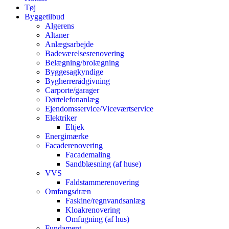
Tøj
Byggetilbud
Algerens
Altaner
Anlægsarbejde
Badeværelsesrenovering
Belægning/brolægning
Byggesagkyndige
Bygherrerådgivning
Carporte/garager
Dørtelefonanlæg
Ejendomsservice/Viceværtservice
Elektriker
Eltjek
Energimærke
Facaderenovering
Facademaling
Sandblæsning (af huse)
VVS
Faldstammerenovering
Omfangsdræn
Faskine/regnvandsanlæg
Kloakrenovering
Omfugning (af hus)
Fundament