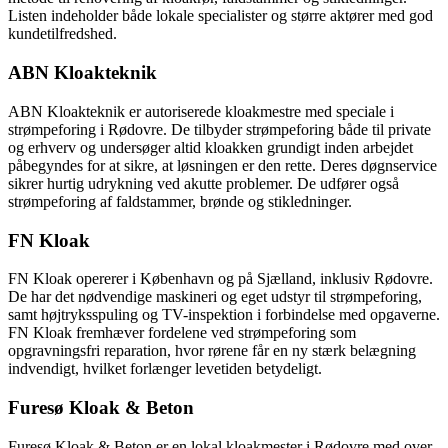
Listen indeholder både lokale specialister og større aktører med god
kundetilfredshed.
ABN Kloakteknik
ABN Kloakteknik er autoriserede kloakmestre med speciale i
strømpeforing i Rødovre. De tilbyder strømpeforing både til private
og erhverv og undersøger altid kloakken grundigt inden arbejdet
påbegyndes for at sikre, at løsningen er den rette. Deres døgnservice
sikrer hurtig udrykning ved akutte problemer. De udfører også
strømpeforing af faldstammer, brønde og stikledninger.
FN Kloak
FN Kloak opererer i København og på Sjælland, inklusiv Rødovre.
De har det nødvendige maskineri og eget udstyr til strømpeforing,
samt højtryksspuling og TV-inspektion i forbindelse med opgaverne.
FN Kloak fremhæver fordelene ved strømpeforing som
opgravningsfri reparation, hvor rørene får en ny stærk belægning
indvendigt, hvilket forlænger levetiden betydeligt.
Furesø Kloak & Beton
Furesø Kloak & Beton er en lokal kloakmester i Rødovre med over