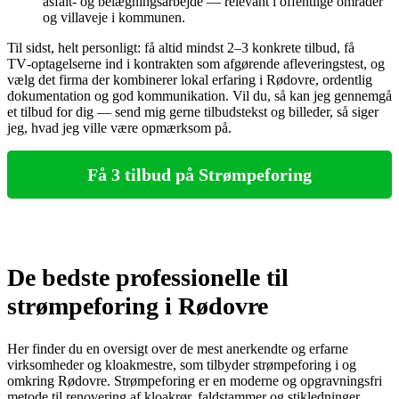
asfalt- og belægningsarbejde — relevant i offentlige områder
og villaveje i kommunen.
Til sidst, helt personligt: få altid mindst 2–3 konkrete tilbud, få
TV‑optagelserne ind i kontrakten som afgørende afleveringstest, og
vælg det firma der kombinerer lokal erfaring i Rødovre, ordentlig
dokumentation og god kommunikation. Vil du, så kan jeg gennemgå
et tilbud for dig — send mig gerne tilbudstekst og billeder, så siger
jeg, hvad jeg ville være opmærksom på.
Få 3 tilbud på Strømpeforing
De bedste professionelle til
strømpeforing i Rødovre
Her finder du en oversigt over de mest anerkendte og erfarne
virksomheder og kloakmestre, som tilbyder strømpeforing i og
omkring Rødovre. Strømpeforing er en moderne og opgravningsfri
metode til renovering af kloakrør, faldstammer og stikledninger.