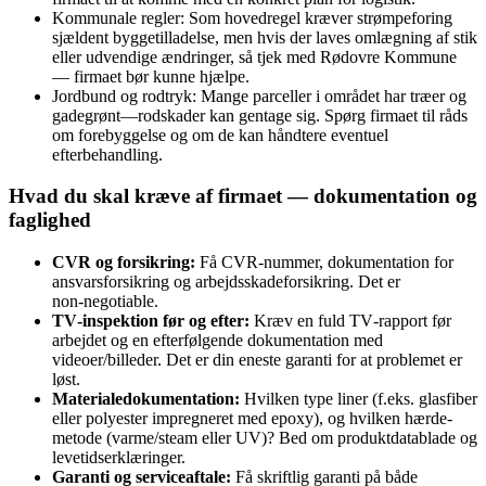
Kommunale regler: Som hovedregel kræver strømpeforing
sjældent byggetilladelse, men hvis der laves omlægning af stik
eller udvendige ændringer, så tjek med Rødovre Kommune
— firmaet bør kunne hjælpe.
Jordbund og rodtryk: Mange parceller i området har træer og
gadegrønt—rodskader kan gentage sig. Spørg firmaet til råds
om forebyggelse og om de kan håndtere eventuel
efterbehandling.
Hvad du skal kræve af firmaet — dokumentation og
faglighed
CVR og forsikring:
Få CVR‑nummer, dokumentation for
ansvarsforsikring og arbejdsskadeforsikring. Det er
non‑negotiable.
TV‑inspektion før og efter:
Kræv en fuld TV‑rapport før
arbejdet og en efterfølgende dokumentation med
videoer/billeder. Det er din eneste garanti for at problemet er
løst.
Materialedokumentation:
Hvilken type liner (f.eks. glasfiber
eller polyester impregneret med epoxy), og hvilken hærde­
metode (varme/steam eller UV)? Bed om produktdatablade og
levetidserklæringer.
Garanti og serviceaftale:
Få skriftlig garanti på både