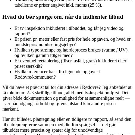
tabellerne er priser angivet inkl. moms (25 %).
Hvad du bør spørge om, når du indhenter tilbud
Er tv‑inspektion inkluderet i tilbuddet, og får jeg video og
rapport?
Er prisen pr. meter eller fast pris for hele opgaven, og hvad er
mindstepris/mobiliseringsgebyr?
Hvilken type strømpe og hærdeproces bruges (varme / UV),
og hvilken garanti følger med?
Er eventuel reetablering (fliser, asfalt, græs) inkluderet eller
priset særskilt?
Hvilke referencer har I fra lignende opgaver i
Rødovre/kommunen?
Vil du have et præcist tal for din adresse i Rødovre? Jeg anbefaler at
få minimum 2–3 skriftlige tilbud, altid med tv‑inspektion først. Det
giver både dokumentation og mulighed for at sammenligne reelt —
især når adgangsforhold og rørens tilstand kan ændre prisen
markant.
Har du billeder, plantegning eller en tidligere tv‑rapport, så send den
til entreprenørerne sammen med din forespørgsel — det gør
tilbuddet mere præcist og sparer dig for unødvendige