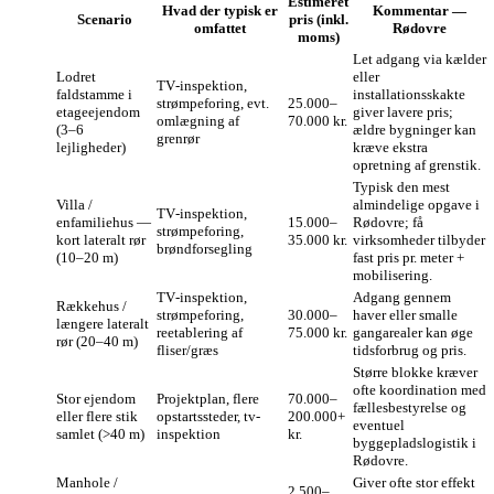
Estimeret
Hvad der typisk er
Kommentar —
Scenario
pris (inkl.
omfattet
Rødovre
moms)
Let adgang via kælder
Lodret
eller
TV‑inspektion,
faldstamme i
installationsskakte
strømpeforing, evt.
25.000–
etageejendom
giver lavere pris;
omlægning af
70.000 kr.
(3–6
ældre bygninger kan
grenrør
lejligheder)
kræve ekstra
opretning af grenstik.
Typisk den mest
Villa /
almindelige opgave i
TV‑inspektion,
enfamiliehus —
15.000–
Rødovre; få
strømpeforing,
kort lateralt rør
35.000 kr.
virksomheder tilbyder
brøndforsegling
(10–20 m)
fast pris pr. meter +
mobilisering.
TV‑inspektion,
Adgang gennem
Rækkehus /
strømpeforing,
30.000–
haver eller smalle
længere lateralt
reetablering af
75.000 kr.
gangarealer kan øge
rør (20–40 m)
fliser/græs
tidsforbrug og pris.
Større blokke kræver
ofte koordination med
Stor ejendom
Projektplan, flere
70.000–
fællesbestyrelse og
eller flere stik
opstartssteder, tv-
200.000+
eventuel
samlet (>40 m)
inspektion
kr.
byggepladslogistik i
Rødovre.
Manhole /
Giver ofte stor effekt
2.500–