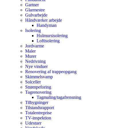
Gartner
Glarmestre
Gulvarbejde
Håndværker arbejde
Handyman
Isolering
Hulmursisolering
Loftisolering
Jordvarme
Maler
Murer
Nedrivning
Nye vinduer
Renovering af trappeopgang
Skimmelsvamp
Solceller
Strømpeforing
Tagrenovering
Tagmaling/tagafrensning
Tilbygninger
Tilstandsrapport
Totalentreprise
TV-inspektion
Udestuer