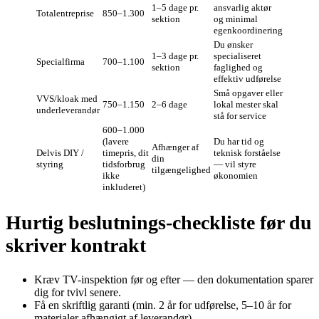
1–5 dage pr.
ansvarlig aktør
Totalentreprise
850–1.300
sektion
og minimal
egenkoordinering
Du ønsker
1–3 dage pr.
specialiseret
Specialfirma
700–1.100
sektion
faglighed og
effektiv udførelse
Små opgaver eller
VVS/kloak med
750–1.150
2–6 dage
lokal mester skal
underleverandør
stå for service
600–1.000
(lavere
Du har tid og
Afhænger af
Delvis DIY /
timepris, dit
teknisk forståelse
din
styring
tidsforbrug
— vil styre
tilgængelighed
ikke
økonomien
inkluderet)
Hurtig beslutnings-checkliste før du
skriver kontrakt
Kræv TV-inspektion før og efter — den dokumentation sparer
dig for tvivl senere.
Få en skriftlig garanti (min. 2 år for udførelse, 5–10 år for
materialer afhængigt af leverandør).