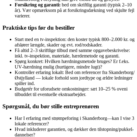
Forsikring og garanti:
bed om skriftlig garanti (typisk 2–10
år). Vær opmærksom på at forsikringsdækning ved skjulte fejl
varierer.
Praktiske tips før du bestiller
Start med en tv‑inspektion: den koster typisk 800–2.000 kr. og
afslører længde, skader og evt. rod/rodskader.
Få altid 2–3 skriftlige tilbud med samme opgavebeskrivelse:
inkl. tv‑inspektion, materiale, hærdemetode og garanti.
Spørg konkret: Hvilken hærdningsmetode bruges? Er f.eks.
UV‑hærdning mulig (hurtigere, mindre lugt)?
Kontroller erfaring lokalt: Bed om referencer fra Skanderborg/
Østjylland — lokale forhold som jordtype og ældre ledninger
spiller ind.
Budgetér for uforudsete omkostninger: sæt 10–25 % oveni
tilbuddet til eventuelle ekstraarbejder.
Spørgsmål, du bør stille entreprenøren
Har I erfaring med strømpeforing i Skanderborg—kan I vise 3
lokale referencer?
Hvad inkluderer garantien, og dækker den tilstopning/pukkel-
dannelser?