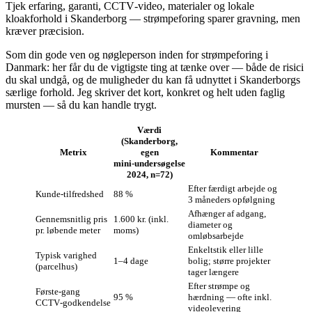
Tjek erfaring, garanti, CCTV‑video, materialer og lokale
kloakforhold i Skanderborg — strømpeforing sparer gravning, men
kræver præcision.
Som din gode ven og nøgleperson inden for strømpeforing i
Danmark: her får du de vigtigste ting at tænke over — både de risici
du skal undgå, og de muligheder du kan få udnyttet i Skanderborgs
særlige forhold. Jeg skriver det kort, konkret og helt uden faglig
mursten — så du kan handle trygt.
Værdi
(Skanderborg,
Metrix
egen
Kommentar
mini‑undersøgelse
2024, n=72)
Efter færdigt arbejde og
Kunde‑tilfredshed
88 %
3 måneders opfølgning
Afhænger af adgang,
Gennemsnitlig pris
1.600 kr. (inkl.
diameter og
pr. løbende meter
moms)
omløbsarbejde
Enkeltstik eller lille
Typisk varighed
1–4 dage
bolig; større projekter
(parcelhus)
tager længere
Efter strømpe og
Første‑gang
95 %
hærdning — ofte inkl.
CCTV‑godkendelse
videolevering