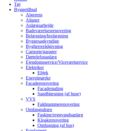
Tøj
Byggetilbud
Algerens
Altaner
Anlægsarbejde
Badeværelsesrenovering
Belægning/brolægning
Byggesagkyndige
Bygherrerådgivning
Carporte/garager
Dørtelefonanlæg
Ejendomsservice/Viceværtservice
Elektriker
Eltjek
Energimærke
Facaderenovering
Facademaling
Sandblæsning (af huse)
VVS
Faldstammerenovering
Omfangsdræn
Faskine/regnvandsanlæg
Kloakrenovering
Omfugning (af hus)
Fundament