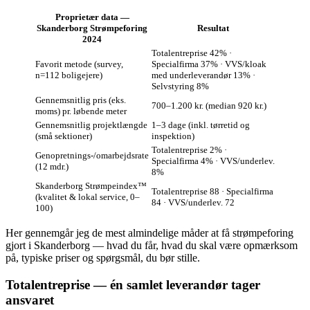
Proprietær data —
Skanderborg Strømpeforing
Resultat
2024
Totalentreprise 42% ·
Favorit metode (survey,
Specialfirma 37% · VVS/kloak
n=112 boligejere)
med underleverandør 13% ·
Selvstyring 8%
Gennemsnitlig pris (eks.
700–1.200 kr. (median 920 kr.)
moms) pr. løbende meter
Gennemsnitlig projektlængde
1–3 dage (inkl. tørretid og
(små sektioner)
inspektion)
Totalentreprise 2% ·
Genopretnings-/omarbejdsrate
Specialfirma 4% · VVS/underlev.
(12 mdr.)
8%
Skanderborg Strømpeindex™
Totalentreprise 88 · Specialfirma
(kvalitet & lokal service, 0–
84 · VVS/underlev. 72
100)
Her gennemgår jeg de mest almindelige måder at få strømpeforing
gjort i Skanderborg — hvad du får, hvad du skal være opmærksom
på, typiske priser og spørgsmål, du bør stille.
Totalentreprise — én samlet leverandør tager
ansvaret