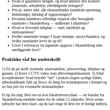
Hvad er garantiens længde, og hvad dækker den konkret
(materiale, arbejdsfejl, efterfølgende lækager)?
Pris pr. meter inkl. alle ekstraarbejder (manhole‑opretning,
tilslutninger, lukning af opgravninger)?
Hvordan håndteres offentligt vejareal eller forseglede
manholes i Skanderborg — indhenter I tilladelser?
Hvad er forventet tidsplan — start, hærdetid og
slutinspektion?
Hvilke materialer bruger I (type strømpe, epoxy/harpiks), og
hvilke standarder lever de op til?
Giver I referencer fra lignende opgaver i Skanderborg eller
nærliggende byer?
Praktiske råd før underskrift
1) Få alt på skrift: kontrakt, materialeliste, prisoverslag, tidsplan og
garanti. 2) Kræv CCTV‑video som afleveringsdokument. 3) Aftal
acceptkriterier: hvad betyder ”tæt” i praksis (ingen synlige kilder,
tilfredsstillende fald og flow). 4) Sørg for kontaktperson i firmaet og
en fast pris for eventuelle ekstraarbejder.
Et tip fra mig: Bed om en kort lokalreferenceliste — tre kunder fra
Skanderborg‑området inden for de sidste 12 måneder. Hver seriøs
udbyder har dem klare, og du kan ringe til dem for et hurtigt indtryk.