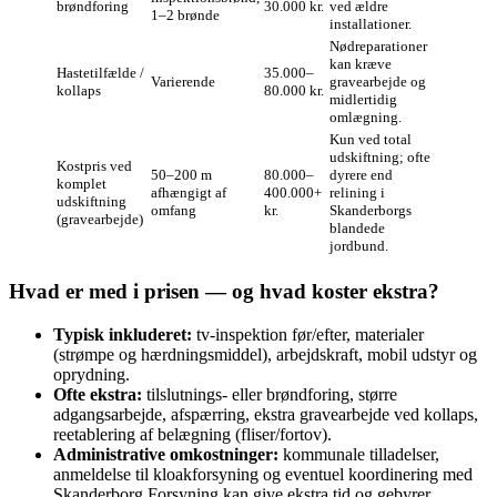
brøndforing
30.000 kr.
ved ældre
1–2 brønde
installationer.
Nødreparationer
kan kræve
Hastetilfælde /
35.000–
Varierende
gravearbejde og
kollaps
80.000 kr.
midlertidig
omlægning.
Kun ved total
udskiftning; ofte
Kostpris ved
50–200 m
80.000–
dyrere end
komplet
afhængigt af
400.000+
relining i
udskiftning
omfang
kr.
Skanderborgs
(gravearbejde)
blandede
jordbund.
Hvad er med i prisen — og hvad koster ekstra?
Typisk inkluderet:
tv‑inspektion før/efter, materialer
(strømpe og hærdningsmiddel), arbejdskraft, mobil udstyr og
oprydning.
Ofte ekstra:
tilslutnings- eller brøndforing, større
adgangsarbejde, afspærring, ekstra gravearbejde ved kollaps,
reetablering af belægning (fliser/fortov).
Administrative omkostninger:
kommunale tilladelser,
anmeldelse til kloakforsyning og eventuel koordinering med
Skanderborg Forsyning kan give ekstra tid og gebyrer.