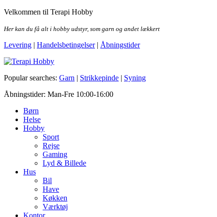
Skip
Velkommen til Terapi Hobby
to
the
Her kan du få alt i hobby udstyr, som garn og andet lækkert
content
Levering
|
Handelsbetingelser
|
Åbningstider
Terapi Hobby
Popular searches:
Garn
|
Strikkepinde
|
Syning
Åbningstider: Man-Fre 10:00-16:00
Børn
Helse
Hobby
Sport
Rejse
Gaming
Lyd & Billede
Hus
Bil
Have
Køkken
Værktøj
Kontor