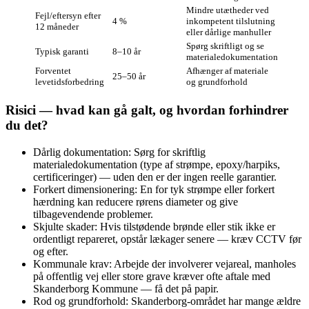
Mindre utætheder ved
Fejl/eftersyn efter
4 %
inkompetent tilslutning
12 måneder
eller dårlige manhuller
Spørg skriftligt og se
Typisk garanti
8–10 år
materialedokumentation
Forventet
Afhænger af materiale
25–50 år
levetidsforbedring
og grundforhold
Risici — hvad kan gå galt, og hvordan forhindrer
du det?
Dårlig dokumentation: Sørg for skriftlig
materialedokumentation (type af strømpe, epoxy/harpiks,
certificeringer) — uden den er der ingen reelle garantier.
Forkert dimensionering: En for tyk strømpe eller forkert
hærdning kan reducere rørens diameter og give
tilbagevendende problemer.
Skjulte skader: Hvis tilstødende brønde eller stik ikke er
ordentligt repareret, opstår lækager senere — kræv CCTV før
og efter.
Kommunale krav: Arbejde der involverer vejareal, manholes
på offentlig vej eller store grave kræver ofte aftale med
Skanderborg Kommune — få det på papir.
Rod og grundforhold: Skanderborg‑området har mange ældre