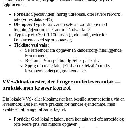
fejlprocenter.
Fordele:
Specialviden, hurtig udførelse, ofte lavere rework-
rate (vores data: ~4%).
Ulemper:
Typisk kræver du selv at koordinere med
bygning/ejendom eller andre håndværkere.
Typisk pris:
700–1.100 kr./m (gode muligheder for
konkurrence ved større opgaver).
Tjekliste ved valg:
Se referencer fra opgaver i Skanderborg/ nærliggende
kommuner.
Bed om TV-inspektion før/efter på skrift.
Spørg om materialer (EP-baseret tekstil/harpiks,
krympemetoder) og godkendelser.
VVS-/kloakmester, der bruger underleverandør —
praktisk men kræver kontrol
Din lokale VVS- eller kloakmester kan bestille strømpeforing via en
leverandør. Det kan være praktisk for mindre ejendomme, men
kvaliteten afhænger af samarbejdet.
Fordele:
God lokal relation, nem kontakt ved efterarbejde og
ofte bedre pris ved mindre opgaver.