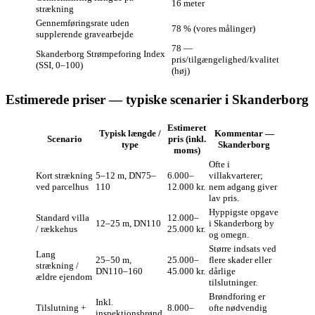
16 meter
strækning
Gennemføringsrate uden
78 % (vores målinger)
supplerende gravearbejde
78 —
Skanderborg Strømpeforing Index
pris/tilgængelighed/kvalitet
(SSI, 0–100)
(høj)
Estimerede priser — typiske scenarier i Skanderborg
Estimeret
Typisk længde /
Kommentar —
Scenario
pris (inkl.
type
Skanderborg
moms)
Ofte i
Kort strækning
5–12 m, DN75–
6.000–
villakvarterer;
ved parcelhus
110
12.000 kr.
nem adgang giver
lav pris.
Hyppigste opgave
Standard villa
12.000–
12–25 m, DN110
i Skanderborg by
/ rækkehus
25.000 kr.
og omegn.
Større indsats ved
Lang
25–50 m,
25.000–
flere skader eller
strækning /
DN110–160
45.000 kr.
dårlige
ældre ejendom
tilslutninger.
Brøndforing er
Inkl.
Tilslutning +
8.000–
ofte nødvendig
inspektionsbrønd,