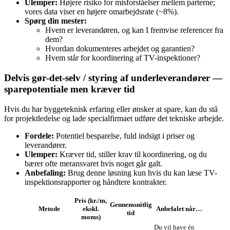
Ulemper:
Højere risiko for misforståelser mellem parterne;
vores data viser en højere omarbejdsrate (~8%).
Spørg din mester:
Hvem er leverandøren, og kan I fremvise referencer fra
dem?
Hvordan dokumenteres arbejdet og garantien?
Hvem står for koordinering af TV-inspektioner?
Delvis gør‑det‑selv / styring af underleverandører —
sparepotentiale men kræver tid
Hvis du har byggeteknisk erfaring eller ønsker at spare, kan du stå
for projektledelse og lade specialfirmaet udføre det tekniske arbejde.
Fordele:
Potentiel besparelse, fuld indsigt i priser og
leverandører.
Ulemper:
Kræver tid, stiller krav til koordinering, og du
bærer ofte meransvaret hvis noget går galt.
Anbefaling:
Brug denne løsning kun hvis du kan læse TV-
inspektionsrapporter og håndtere kontrakter.
Pris (kr./m,
Gennemsnitlig
Metode
ekskl.
Anbefalet når…
tid
moms)
Du vil have én