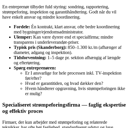
En entreprenør tilbyder fuld styring: sondring, rapportering,
strømpeforing, inspektion og garantihåndtering. Godt når du vil
have enkelt ansvar og mindre koordinering.
Fordele:
Én kontrakt, klart ansvar, ofte bedre koordinering
med bygninger/ejendomsadministrator.
Ulemper:
Kan være dyrere end et specialfirma; mindre
transparens i underleverandør-priser.
Typisk pris (Skanderborg):
850–1.300 kr./m (afhænger af
diameter, adgang og inspektion).
Tidsforventning:
1–5 dage pr. sektion afhængig af længde
og eftertørring.
Spørg entreprenøren:
Er I ansvarlige for hele processen inkl. TV-inspektion
før/efter?
Hvad er garantitiden, og hvad dækker den?
Hvem håndterer opgravning, hvis strømpeforingen ikke
er mulig?
Specialiseret strømpeforingsfirma — faglig ekspertise
og effektiv proces
Firmaer, der kun arbejder med strømpeforing og relaterede
teknikker, har ofte høj faglighed, standardiseret udstyr og lave