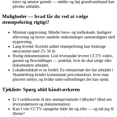
træer og sønære grunde — rødder og høj grundvandstand kan
påvirke udfaldet.
Muligheder — hvad får du ved at vælge
strømpeforing rigtigt?
Minimal opgravning: Mindre have‑ og trafikskade, hurtigere
aflevering og lavere samlede omkostninger sammenlignet med
nygravning.
Lang levetid: Korrekt udført strømpeforing kan forlænge
rørsystemet med 25–50 år.
Hurtig dokumentation: God leverandør leverer CCTV‑video,
garanti og flowmålinger — praktisk, hvis du skal sælge eller
dokumentere arbejdet.
Lokalkendskab er en fordel: En entreprenør der har arbejdet i
Skanderborg kender kommunale procedurekrav, hvor man
placerer udstyr, og hvilke nabo‑udfordringer der kan opstå.
Tjekliste: Spørg altid håndværkeren
Er I certificerede til den strømpe/metode I tilbyder? (Bed om
leverandørnavn og dokumentation)
Kan I vise CCTV‑optagelse både før og efter — og må jeg få
filerne?