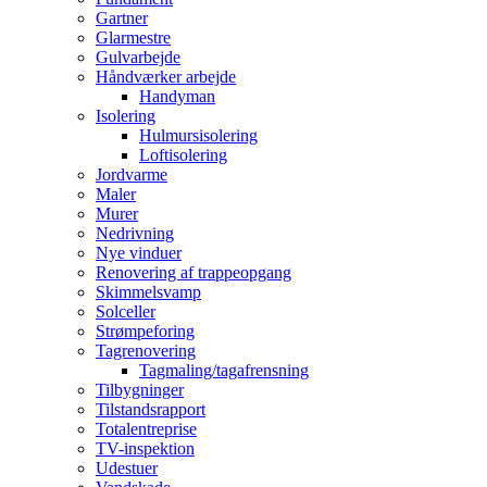
Gartner
Glarmestre
Gulvarbejde
Håndværker arbejde
Handyman
Isolering
Hulmursisolering
Loftisolering
Jordvarme
Maler
Murer
Nedrivning
Nye vinduer
Renovering af trappeopgang
Skimmelsvamp
Solceller
Strømpeforing
Tagrenovering
Tagmaling/tagafrensning
Tilbygninger
Tilstandsrapport
Totalentreprise
TV-inspektion
Udestuer