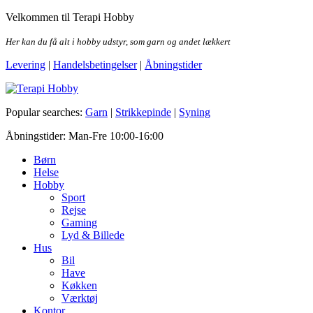
Skip
Velkommen til Terapi Hobby
to
the
Her kan du få alt i hobby udstyr, som garn og andet lækkert
content
Levering
|
Handelsbetingelser
|
Åbningstider
Terapi Hobby
Popular searches:
Garn
|
Strikkepinde
|
Syning
Åbningstider: Man-Fre 10:00-16:00
Børn
Helse
Hobby
Sport
Rejse
Gaming
Lyd & Billede
Hus
Bil
Have
Køkken
Værktøj
Kontor