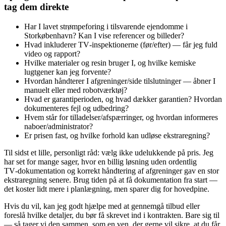
tag dem direkte
Har I lavet strømpeforing i tilsvarende ejendomme i
Storkøbenhavn? Kan I vise referencer og billeder?
Hvad inkluderer TV‑inspektionerne (før/efter) — får jeg fuld
video og rapport?
Hvilke materialer og resin bruger I, og hvilke kemiske
lugtgener kan jeg forvente?
Hvordan håndterer I afgreninger/side tilslutninger — åbner I
manuelt eller med robotværktøj?
Hvad er garantiperioden, og hvad dækker garantien? Hvordan
dokumenteres fejl og udbedring?
Hvem står for tilladelser/afspærringer, og hvordan informeres
naboer/administrator?
Er prisen fast, og hvilke forhold kan udløse ekstraregning?
Til sidst et lille, personligt råd: vælg ikke udelukkende på pris. Jeg
har set for mange sager, hvor en billig løsning uden ordentlig
TV‑dokumentation og korrekt håndtering af afgreninger gav en stor
ekstraregning senere. Brug tiden på at få dokumentation fra start —
det koster lidt mere i planlægning, men sparer dig for hovedpine.
Hvis du vil, kan jeg godt hjælpe med at gennemgå tilbud eller
foreslå hvilke detaljer, du bør få skrevet ind i kontrakten. Bare sig til
— så tager vi den sammen, som en ven, der gerne vil sikre, at du får