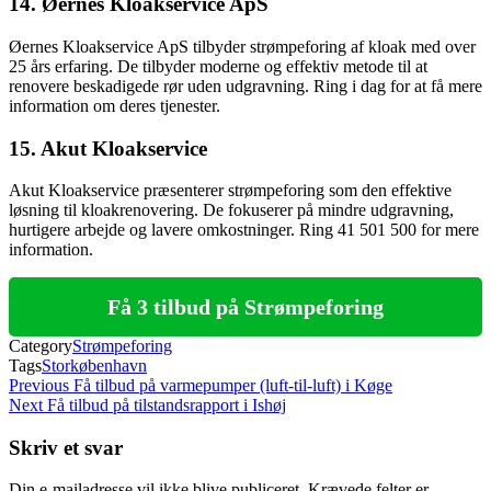
14. Øernes Kloakservice ApS
Øernes Kloakservice ApS tilbyder strømpeforing af kloak med over
25 års erfaring. De tilbyder moderne og effektiv metode til at
renovere beskadigede rør uden udgravning. Ring i dag for at få mere
information om deres tjenester.
15. Akut Kloakservice
Akut Kloakservice præsenterer strømpeforing som den effektive
løsning til kloakrenovering. De fokuserer på mindre udgravning,
hurtigere arbejde og lavere omkostninger. Ring 41 501 500 for mere
information.
Få 3 tilbud på Strømpeforing
Category
Strømpeforing
Tags
Storkøbenhavn
Indlægsnavigation
Previous
Previous
Få tilbud på varmepumper (luft-til-luft) i Køge
Post
Next
Next
Få tilbud på tilstandsrapport i Ishøj
Post
Skriv et svar
Din e-mailadresse vil ikke blive publiceret.
Krævede felter er