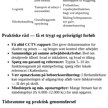
(ofte ekstra)
målerapport til byggesag
P‑tilladelser,
Transport af udstyr i
Logistik
vejarbejdstilladelser,
nærområdet
fragt ved afspærring
Maling/loftreparation,
Grundlæggende
Efterbehandling
nyt gulv,
oprydning
skimmelsanering
Praktiske råd — få et trygt og prisrigtigt forløb
Få altid CCTV-rapport:
Det giver dokumentation for
skaden og prisen — og bruges som kontrol efter arbejdet.
Sammenlign på samme arbejdsbeskrivelse:
Bed om
detaljerede tilbud: hvad er inkluderet, og hvad er tillæg.
Spørg om garanti og referencer:
Typisk 5–10 års
funktionsgaranti på strømpeforing; spørg efter lokale
referencer i København.
Vær opmærksom på beboerkoordinering:
I flerfamiliehuse
kan organiseringen af adgang/stop afløb være tidskrævende
— få det på skrift.
Mindstepris og min. opstartsgebyr:
Mange firmaer har et
mindstegebyr (fx 6.000–12.000 kr.) for små opgaver.
Tidsramme og praktisk gennemførsel