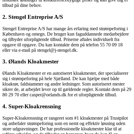
tilbud på dine behov.
2. Stengel Entreprise A/S
Stengel Entreprise A/S har mange års erfaring med strømpeforing i
København og omegn. De bruger kun faguddannede medarbejdere
og tilbyder uforpligtende tilbud. Priserne aftales individuelt fra
opgave til opgave. Du kan kontakte dem på telefon 55 70 09 18
eller via e-mail på stengel@j-stengel.dk.
3. Ølands Kloakmester
Ølands Kloakmester er en autoriseret kloakmester, der specialiserer
sig i strømpeforing på hele Sjælland. De kan hjælpe med både
kloakrør, faldstammer og andre ledninger. Som autoriseret mester
sikrer de, at arbejdet lever op til gældende regler. Kontakt dem på 29
80 29 70 eller casper@oelands.dk for et uforpligtende tilbud.
4. Super-Kloakrensning
Super-Kloakrensning er rangeret som #1 kloakmester på Trustpilot
og anbefaler strømpeforing som en nemt og effektiv løsning uden
store udgravninger. De har professionelle kloakmestre klar til at