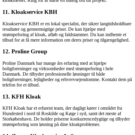
kloakmester. Ring for at starte en dialog om dit projekt.
11. Kloakservice KBH
Kloakservice KBH er en lokal specialist, der sikrer langtidsholdbare
resultater og gennemsigtige priser. De kan hjælpe med
strømpeforing af kloak, afløb og faldstammer. Du kan indhente et
tilbud for at få mere information om deres priser og tilgængelighed.
12. Proline Group
Proline Danmark har mange års erfaring med at hjælpe
boligforeninger og virksomheder med strømpeforing i hele
Danmark. De tilbyder professionelle løsninger til både
boligforeninger, lejligheder og erhvervsejendomme. Kontakt dem på
telefon for et tilbud.
13. KFH Kloak
KFH Kloak har et erfarent team, der dagligt kører i området fra
Hundested i nord til Roskilde og Køge i syd, samt det meste af
Storkøbenhavn. De holder priserne konkurrencedygtige og tilbyder
strømpeforing som løsning på dine kloakproblemer.