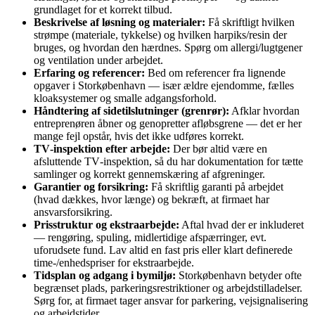
grundlaget for et korrekt tilbud.
Beskrivelse af løsning og materialer:
Få skriftligt hvilken
strømpe (materiale, tykkelse) og hvilken harpiks/resin der
bruges, og hvordan den hærdnes. Spørg om allergi/lugtgener
og ventilation under arbejdet.
Erfaring og referencer:
Bed om referencer fra lignende
opgaver i Storkøbenhavn — især ældre ejendomme, fælles
kloaksystemer og smalle adgangsforhold.
Håndtering af sidetilslutninger (grenrør):
Afklar hvordan
entreprenøren åbner og genopretter afløbsgrene — det er her
mange fejl opstår, hvis det ikke udføres korrekt.
TV‑inspektion efter arbejde:
Der bør altid være en
afsluttende TV‑inspektion, så du har dokumentation for tætte
samlinger og korrekt gennemskæring af afgreninger.
Garantier og forsikring:
Få skriftlig garanti på arbejdet
(hvad dækkes, hvor længe) og bekræft, at firmaet har
ansvarsforsikring.
Prisstruktur og ekstraarbejde:
Aftal hvad der er inkluderet
— rengøring, spuling, midlertidige afspærringer, evt.
uforudsete fund. Lav altid en fast pris eller klart definerede
time‑/enhedspriser for ekstraarbejde.
Tidsplan og adgang i bymiljø:
Storkøbenhavn betyder ofte
begrænset plads, parkeringsrestriktioner og arbejdstilladelser.
Sørg for, at firmaet tager ansvar for parkering, vejsignalisering
og arbejdstider.