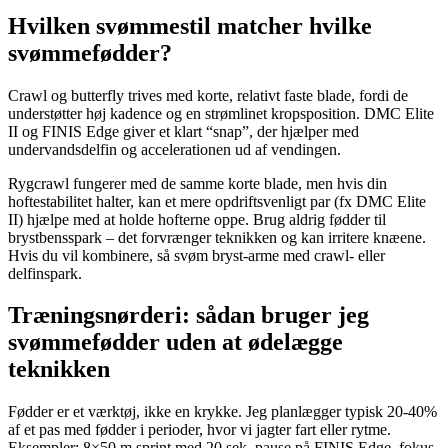
Hvilken svømmestil matcher hvilke
svømmefødder?
Crawl og butterfly trives med korte, relativt faste blade, fordi de
understøtter høj kadence og en strømlinet kropsposition. DMC Elite
II og FINIS Edge giver et klart “snap”, der hjælper med
undervandsdelfin og accelerationen ud af vendingen.
Rygcrawl fungerer med de samme korte blade, men hvis din
hoftestabilitet halter, kan et mere opdriftsvenligt par (fx DMC Elite
II) hjælpe med at holde hofterne oppe. Brug aldrig fødder til
brystbensspark – det forvrænger teknikken og kan irritere knæene.
Hvis du vil kombinere, så svøm bryst-arme med crawl- eller
delfinspark.
Træningsnørderi: sådan bruger jeg
svømmefødder uden at ødelægge
teknikken
Fødder er et værktøj, ikke en krykke. Jeg planlægger typisk 20-40%
af et pas med fødder i perioder, hvor vi jagter fart eller rytme.
Eksempler: 8×50 m sprint med 20 sek. pause på FINIS Edge, fokus