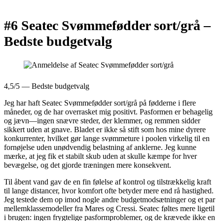
#6 Seatec Svømmefødder sort/grå –
Bedste budgetvalg
4,5/5 — Bedste budgetvalg
Jeg har haft Seatec Svømmefødder sort/grå på fødderne i flere
måneder, og de har overrasket mig positivt. Pasformen er behagelig
og jævn—ingen snævre steder, der klemmer, og remmen sidder
sikkert uden at gnave. Bladet er ikke så stift som hos mine dyrere
konkurrenter, hvilket gør lange svømmeture i poolen virkelig til en
fornøjelse uden unødvendig belastning af anklerne. Jeg kunne
mærke, at jeg fik et stabilt skub uden at skulle kæmpe for hver
bevægelse, og det gjorde træningen mere konsekvent.
Til åbent vand gav de en fin følelse af kontrol og tilstrækkelig kraft
til lange distancer, hvor komfort ofte betyder mere end rå hastighed.
Jeg testede dem op imod nogle andre budgetmodsætninger og et par
mellemklassemodeller fra Mares og Cressi. Seatec føltes mere ligetil
i brugen: ingen frygtelige pasformproblemer, og de krævede ikke en