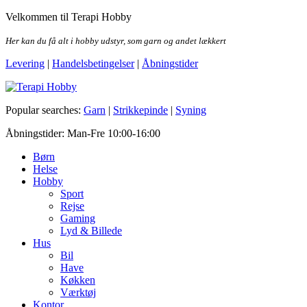
Skip
Velkommen til Terapi Hobby
to
the
Her kan du få alt i hobby udstyr, som garn og andet lækkert
content
Levering
|
Handelsbetingelser
|
Åbningstider
Terapi Hobby
Popular searches:
Garn
|
Strikkepinde
|
Syning
Åbningstider: Man-Fre 10:00-16:00
Børn
Helse
Hobby
Sport
Rejse
Gaming
Lyd & Billede
Hus
Bil
Have
Køkken
Værktøj
Kontor