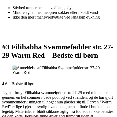
Stivhed trætter benene ved lange dyk
Mindre egnet med neopren-sokker eller i koldt vand
Ikke den mest manøvredygtige ved langsom dykning
#3 Filibabba Svømmefødder str. 27-
29 Warm Red –
Bedste til børn
4.6 – Bedste til børn
Jeg har brugt Filibabba svømmefødder str. 27-29 med min datter
gennem en hel sommer i både pool og ved stranden, og de har gjort
svømmeundervisningen til noget hun glæder sig til. Farven “Warm
Red” er lige i øjet — synlig i vandet og nem at finde i bunken med
legetøj. Materialet er blødt silikone-agtigt, så fodleddet ikke belastes,
og den korte, fleksible finne giver god fremdrift uden at