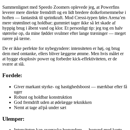
Sammenlignet med Speedo Zoomers oplevede jeg, at Powerfins
leverer mere direkte fremdrift og en lidt bredere dolkefornemmelse i
hoften — fantastisk til sprintkraft. Mod Cressi-typen føles Arena’en
mere strømlinet og holdbar; gummiet tager ikke så let skade af
hyppig brug i åbent vand og klor. Et personligt tip: jeg tog en halv
størrelse op, da mine fødder svulmer efter lange træninger — meget
rarere på tærne.
De er ikke perfekte for nybegyndere: intensiteten er høj, og brug
dem med omtanke, ellers bliver læggene ømme. Men hvis målet er
at bygge eksplosiv power og forbedre kick-effektiviteten, er de
svære at slå.
Fordele:
Giver markant styrke- og hastighedsboost — mærkbar efter få
uger
Robust og holdbar konstruktion
God fremdrift uden at ødelægge teknikken
Nemt at tage af/på under sæt
Ulemper:
Intensiteten kan overraske begyndere — begynd med korte