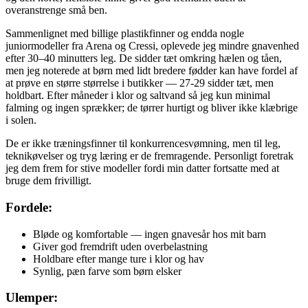
overanstrenge små ben.
Sammenlignet med billige plastikfinner og endda nogle
juniormodeller fra Arena og Cressi, oplevede jeg mindre gnavenhed
efter 30–40 minutters leg. De sidder tæt omkring hælen og tåen,
men jeg noterede at børn med lidt bredere fødder kan have fordel af
at prøve en større størrelse i butikker — 27-29 sidder tæt, men
holdbart. Efter måneder i klor og saltvand så jeg kun minimal
falming og ingen sprækker; de tørrer hurtigt og bliver ikke klæbrige
i solen.
De er ikke træningsfinner til konkurrencesvømning, men til leg,
teknikøvelser og tryg læring er de fremragende. Personligt foretrak
jeg dem frem for stive modeller fordi min datter fortsatte med at
bruge dem frivilligt.
Fordele:
Bløde og komfortable — ingen gnavesår hos mit barn
Giver god fremdrift uden overbelastning
Holdbare efter mange ture i klor og hav
Synlig, pæn farve som børn elsker
Ulemper: