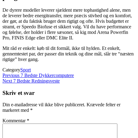
De dyrere modeller leverer sjældent mere tophastighed alene, men
de leverer bedre energitransfer, mere præcis stivhed og en komfort,
der gør, at du faktisk bruger dem rigtigt og ofte. Hvis budgettet er
stramt, er Speedo Biofuse et sikkert valg. Vil du have performance
og følelse, der holder i flere sæsoner, så kig mod Arena Powerfin
Pro, FINIS Edge eller DMC Elite II.
Mit råd er enkelt: køb til dit formål, ikke til hylden. Et enkelt,
gennemtestet par, der passer din teknik og dine mål, slår tre “næsten
rigtige” hver gang.
Category
Sport
Indlægsnavigation
Previous
Previous
7 Bedste Dykkercomputere
Post
Next
Next
7 Bedste Redningsveste
Post
Skriv et svar
Din e-mailadresse vil ikke blive publiceret.
Krævede felter er
markeret med
*
Kommentar
*