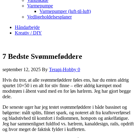
Vandskade
Varmepumpe
Varmepumper (luft-til-luft)
Vedligeholdelsesplaner
Håndarbejde
Kreativ / DIY
7 Bedste Svømmeføddere
september 12, 2025
By
Terapi-Hobby
0
Hvis du tror, at alle svømmeføddere føles ens, har du enten aldrig
spurtet 10×50 i en alt for stiv finne – eller aldrig kæmpet mod
modstrøm i åbent vand med en for løs hælrem. Jeg har gjort begge
dele.
De seneste uger har jeg testet svømmeføddere i både bassinet og
bølgerne: målt splits, filmet spark, og noteret alt fra kraftoverførsel
og bladstivhed til komfort i fodlommen, hotspots og ankelfatigue.
Jeg har sammenlignet fuldfod vs. hælrem, kanaldesign, rails, opdrift
og hvor meget de faktisk fylder i kufferten.