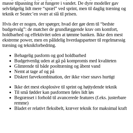
masse tilpasning for at fungere i vandet. De dyre modeller gav
selvfølgelig lidt mere “spræl” ved sprint, men til daglig træning og
teknik er Seatec’en svær at slå til prisen.
Hvis der er nogen, der spørger, hvad der gør dem til “bedste
budgetvalg”: de matcher de grundlæggende krav om komfort,
holdbarhed og effektivitet uden at tømme banken. Ikke den mest
ekstreme power, men en pålidelig hverdagspartner til regelmæssig
træning og teknikforbedring.
Behagelig pasform og god holdbarhed
Budgetvenlig uden at gå på kompromis med kvaliteten
Glimrende til både pooltræning og åbent vand
Nemt at tage af og på
Diskret farvekombination, der ikke viser snavs hurtigt
Ikke det mest eksplosive til sprint og højtydende teknik
Til små fødder kan pasformen føles lidt løs
Begrænset i forhold til avancerede features (f.eks. justerbare
remme)
Bladet er relativt fleksibelt, kræver teknik for maksimal kraft