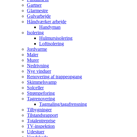
Gartner
Glarmestre
Gulvarbejde
Håndværker arbejde
Handyman
Isolering
Hulmursisolering
Loftisolering
Jordvarme
Maler
Murer
Nedrivning
Nye vinduer
Renovering af trappeopgang
Skimmelsvamp
Solceller
Strømpeforing
Tagrenovering
Tagmaling/tagafrensning
Tilbygninger
Tilstandsrapport
Totalentreprise
TV-inspektion
Udestuer