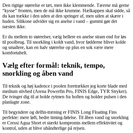
Den rigtige størrelse er tæt, men ikke klemmende. Tæerne må gerne
“kysse” fronten, men de må ikke krumme. Hælkappen skal sidde, så
du kan trække i den uden at den springer af, men uden at skære i
huden. Silikone udvider sig en anelse i vand – gummi gør det
næsten ikke.
Er du mellem to størrelser, vælg hellere en anelse stram end for løs
til poolbrug. Til snorkling i koldt vand, hvor fødderne bliver kolde
og smallere, kan en halv størrelse op plus en sok være mere
komfortabelt.
Vælg efter formål: teknik, tempo,
snorkling og åben vand
Til teknik og høj kadence i poolen foretrækker jeg korte blade med
medium stivhed (Arena Powerfin Pro, FINIS Edge, TYR Stryker).
De tvinger dig til at holde rytmen fra hoften og holder pulsen i den
planlagte zone.
Til begyndere og delfin-træning er FINIS Long Floating Fins
perfekte: mere løft, bedre timing-følelse. Til åben vand og snorkling
er Cressi Agua Short et stærkt kompromis mellem effektivitet og
kontrol, uden at blive uhåndterlige på rejsen.