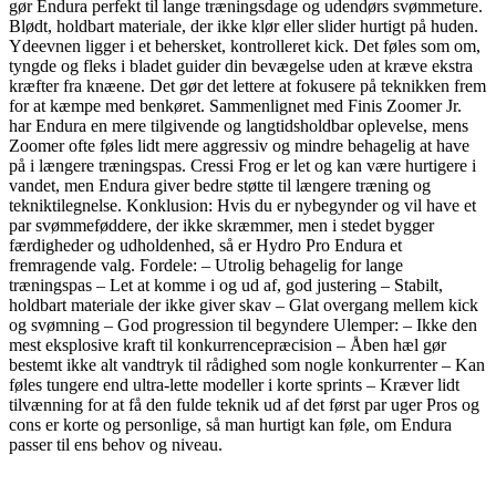
gør Endura perfekt til lange træningsdage og udendørs svømmeture.
Blødt, holdbart materiale, der ikke klør eller slider hurtigt på huden.
Ydeevnen ligger i et behersket, kontrolleret kick. Det føles som om,
tyngde og fleks i bladet guider din bevægelse uden at kræve ekstra
kræfter fra knæene. Det gør det lettere at fokusere på teknikken frem
for at kæmpe med benkøret. Sammenlignet med Finis Zoomer Jr.
har Endura en mere tilgivende og langtidsholdbar oplevelse, mens
Zoomer ofte føles lidt mere aggressiv og mindre behagelig at have
på i længere træningspas. Cressi Frog er let og kan være hurtigere i
vandet, men Endura giver bedre støtte til længere træning og
tekniktilegnelse. Konklusion: Hvis du er nybegynder og vil have et
par svømmeføddere, der ikke skræmmer, men i stedet bygger
færdigheder og udholdenhed, så er Hydro Pro Endura et
fremragende valg. Fordele: – Utrolig behagelig for lange
træningspas – Let at komme i og ud af, god justering – Stabilt,
holdbart materiale der ikke giver skav – Glat overgang mellem kick
og svømning – God progression til begyndere Ulemper: – Ikke den
mest eksplosive kraft til konkurrencepræcision – Åben hæl gør
bestemt ikke alt vandtryk til rådighed som nogle konkurrenter – Kan
føles tungere end ultra-lette modeller i korte sprints – Kræver lidt
tilvænning for at få den fulde teknik ud af det først par uger Pros og
cons er korte og personlige, så man hurtigt kan føle, om Endura
passer til ens behov og niveau.