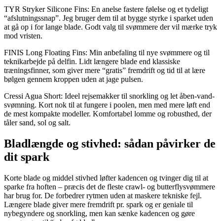
TYR Stryker Silicone Fins: En anelse fastere følelse og et tydeligt
“afslutningssnap”. Jeg bruger dem til at bygge styrke i sparket uden
at gå op i for lange blade. Godt valg til svømmere der vil mærke tryk
mod vristen.
FINIS Long Floating Fins: Min anbefaling til nye svømmere og til
teknikar­bejde på delfin. Lidt længere blade end klassiske
træningsfinner, som giver mere “gratis” fremdrift og tid til at lære
bølgen gennem kroppen uden at jage pulsen.
Cressi Agua Short: Ideel rejsemakker til snorkling og let åben-vand-
svømning. Kort nok til at fungere i poolen, men med mere løft end
de mest kompakte modeller. Komfortabel lom­me og robusthed, der
tåler sand, sol og salt.
Bladlængde og stivhed: sådan påvirker de
dit spark
Korte blade og middel stivhed løfter kadencen og tvinger dig til at
sparke fra hoften – præcis det de fleste crawl- og butterflysvømmere
har brug for. De forbedrer rytmen uden at maskere tekniske fejl.
Længere blade giver mere fremdrift pr. spark og er geniale til
nybegyndere og snorkling, men kan sænke kadencen og gøre