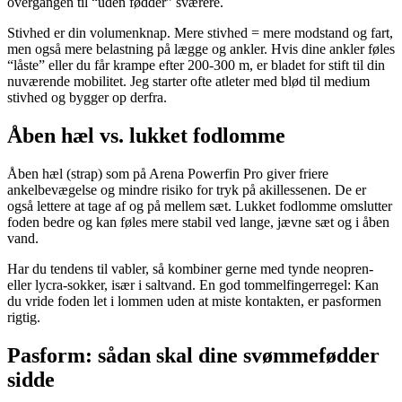
overgangen til “uden fødder” sværere.
Stivhed er din volumenknap. Mere stivhed = mere modstand og fart,
men også mere belastning på lægge og ankler. Hvis dine ankler føles
“låste” eller du får krampe efter 200-300 m, er bladet for stift til din
nuværende mobilitet. Jeg starter ofte atleter med blød til medium
stivhed og bygger op derfra.
Åben hæl vs. lukket fodlomme
Åben hæl (strap) som på Arena Powerfin Pro giver friere
ankelbevægelse og mindre risiko for tryk på akillessenen. De er
også lettere at tage af og på mellem sæt. Lukket fodlomme omslutter
foden bedre og kan føles mere stabil ved lange, jævne sæt og i åben
vand.
Har du tendens til vabler, så kombiner gerne med tynde neopren-
eller lycra-sokker, især i saltvand. En god tommelfingerregel: Kan
du vride foden let i lommen uden at miste kontakten, er pasformen
rigtig.
Pasform: sådan skal dine svømmefødder
sidde