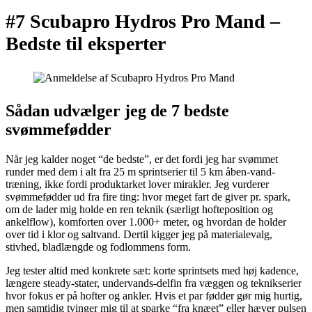
#7 Scubapro Hydros Pro Mand –
Bedste til eksperter
Sådan udvælger jeg de 7 bedste
svømmefødder
Når jeg kalder noget “de bedste”, er det fordi jeg har svømmet
runder med dem i alt fra 25 m sprintserier til 5 km åben-vand-
træning, ikke fordi produktarket lover mirakler. Jeg vurderer
svømmefødder ud fra fire ting: hvor meget fart de giver pr. spark,
om de lader mig holde en ren teknik (særligt hofteposition og
ankelflow), komforten over 1.000+ meter, og hvordan de holder
over tid i klor og saltvand. Dertil kigger jeg på materialevalg,
stivhed, bladlængde og fodlommens form.
Jeg tester altid med konkrete sæt: korte sprintsets med høj kadence,
længere steady-stater, undervands-delfin fra væggen og teknikserier
hvor fokus er på hofter og ankler. Hvis et par fødder gør mig hurtig,
men samtidig tvinger mig til at sparke “fra knæet” eller hæver pulsen