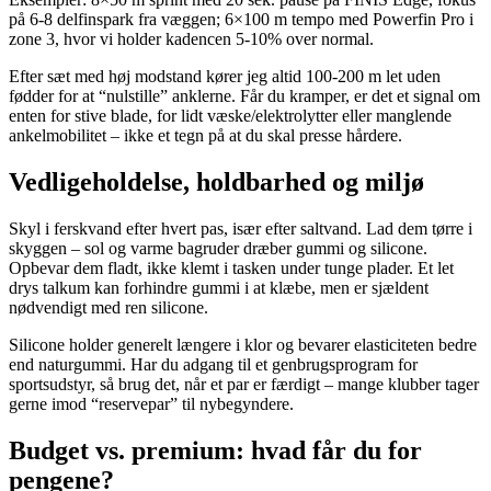
på 6-8 delfinspark fra væggen; 6×100 m tempo med Powerfin Pro i
zone 3, hvor vi holder kadencen 5-10% over normal.
Efter sæt med høj modstand kører jeg altid 100-200 m let uden
fødder for at “nulstille” anklerne. Får du kramper, er det et signal om
enten for stive blade, for lidt væske/elektrolytter eller manglende
ankelmobilitet – ikke et tegn på at du skal presse hårdere.
Vedligeholdelse, holdbarhed og miljø
Skyl i ferskvand efter hvert pas, især efter saltvand. Lad dem tørre i
skyggen – sol og varme bagruder dræber gummi og silicone.
Opbevar dem fladt, ikke klemt i tasken under tunge plader. Et let
drys talkum kan forhindre gummi i at klæbe, men er sjældent
nødvendigt med ren silicone.
Silicone holder generelt længere i klor og bevarer elasticiteten bedre
end naturgummi. Har du adgang til et genbrugsprogram for
sportsudstyr, så brug det, når et par er færdigt – mange klubber tager
gerne imod “reservepar” til nybegyndere.
Budget vs. premium: hvad får du for
pengene?