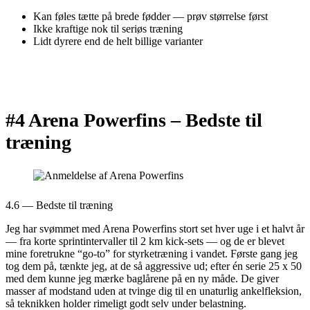
Kan føles tætte på brede fødder — prøv størrelse først
Ikke kraftige nok til seriøs træning
Lidt dyrere end de helt billige varianter
#4 Arena Powerfins –
Bedste til
træning
4.6 — Bedste til træning
Jeg har svømmet med Arena Powerfins stort set hver uge i et halvt år
— fra korte sprintintervaller til 2 km kick-sets — og de er blevet
mine foretrukne “go-to” for styrketræning i vandet. Første gang jeg
tog dem på, tænkte jeg, at de så aggressive ud; efter én serie 25 x 50
med dem kunne jeg mærke baglårene på en ny måde. De giver
masser af modstand uden at tvinge dig til en unaturlig ankelfleksion,
så teknikken holder rimeligt godt selv under belastning.