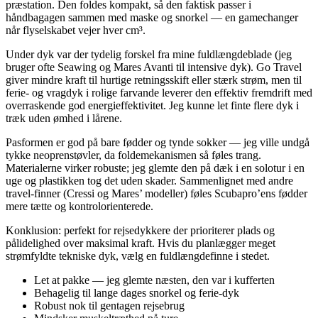
præstation. Den foldes kompakt, så den faktisk passer i
håndbagagen sammen med maske og snorkel — en gamechanger
når flyselskabet vejer hver cm³.
Under dyk var der tydelig forskel fra mine fuldlængdeblade (jeg
bruger ofte Seawing og Mares Avanti til intensive dyk). Go Travel
giver mindre kraft til hurtige retningsskift eller stærk strøm, men til
ferie- og vragdyk i rolige farvande leverer den effektiv fremdrift med
overraskende god energieffektivitet. Jeg kunne let finte flere dyk i
træk uden ømhed i lårene.
Pasformen er god på bare fødder og tynde sokker — jeg ville undgå
tykke neoprenstøvler, da foldemekanismen så føles trang.
Materialerne virker robuste; jeg glemte den på dæk i en solotur i en
uge og plastikken tog det uden skader. Sammenlignet med andre
travel-finner (Cressi og Mares’ modeller) føles Scubapro’ens fødder
mere tætte og kontrolorienterede.
Konklusion: perfekt for rejsedykkere der prioriterer plads og
pålidelighed over maksimal kraft. Hvis du planlægger meget
strømfyldte tekniske dyk, vælg en fuldlængdefinne i stedet.
Let at pakke — jeg glemte næsten, den var i kufferten
Behagelig til lange dages snorkel og ferie-dyk
Robust nok til gentagen rejsebrug