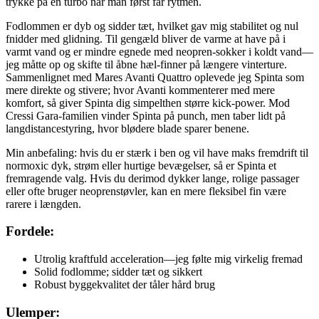
trykke på en turbo når man først får rytmen.
Fodlommen er dyb og sidder tæt, hvilket gav mig stabilitet og nul
fnidder med glidning. Til gengæld bliver de varme at have på i
varmt vand og er mindre egnede med neopren-sokker i koldt vand—
jeg måtte op og skifte til åbne hæl-finner på længere vinterture.
Sammenlignet med Mares Avanti Quattro oplevede jeg Spinta som
mere direkte og stivere; hvor Avanti kommenterer med mere
komfort, så giver Spinta dig simpelthen større kick-power. Mod
Cressi Gara-familien vinder Spinta på punch, men taber lidt på
langdistancestyring, hvor blødere blade sparer benene.
Min anbefaling: hvis du er stærk i ben og vil have maks fremdrift til
normoxic dyk, strøm eller hurtige bevægelser, så er Spinta et
fremragende valg. Hvis du derimod dykker lange, rolige passager
eller ofte bruger neoprenstøvler, kan en mere fleksibel fin være
rarere i længden.
Fordele:
Utrolig kraftfuld acceleration—jeg følte mig virkelig fremad
Solid fodlomme; sidder tæt og sikkert
Robust byggekvalitet der tåler hård brug
Ulemper: