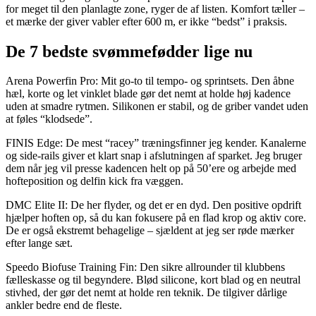
for meget til den planlagte zone, ryger de af listen. Komfort tæller –
et mærke der giver vabler efter 600 m, er ikke “bedst” i praksis.
De 7 bedste svømmefødder lige nu
Arena Powerfin Pro: Mit go-to til tempo- og sprintsets. Den åbne
hæl, korte og let vinklet blade gør det nemt at holde høj kadence
uden at smadre rytmen. Silikonen er stabil, og de griber vandet uden
at føles “klodsede”.
FINIS Edge: De mest “racey” træningsfinner jeg kender. Kanalerne
og side-rails giver et klart snap i afslutningen af sparket. Jeg bruger
dem når jeg vil presse kadencen helt op på 50’ere og arbejde med
hofteposition og delfin kick fra væggen.
DMC Elite II: De her flyder, og det er en dyd. Den positive opdrift
hjælper hoften op, så du kan fokusere på en flad krop og aktiv core.
De er også ekstremt behagelige – sjældent at jeg ser røde mærker
efter lange sæt.
Speedo Biofuse Training Fin: Den sikre allrounder til klubbens
fælleskasse og til begyndere. Blød silicone, kort blad og en neutral
stivhed, der gør det nemt at holde ren teknik. De tilgiver dårlige
ankler bedre end de fleste.