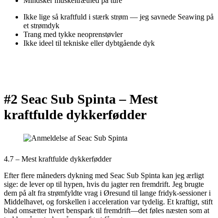
Mindsker muskeltræthed på ture
Ikke lige så kraftfuld i stærk strøm — jeg savnede Seawing på
et strømdyk
Trang med tykke neoprenstøvler
Ikke ideel til tekniske eller dybtgående dyk
#2 Seac Sub Spinta –
Mest
kraftfulde dykkerfødder
4.7 – Mest kraftfulde dykkerfødder
Efter flere måneders dykning med Seac Sub Spinta kan jeg ærligt
sige: de lever op til hypen, hvis du jagter ren fremdrift. Jeg brugte
dem på alt fra strømfyldte vrag i Øresund til lange fridyk-sessioner i
Middelhavet, og forskellen i acceleration var tydelig. Et kraftigt, stift
blad omsætter hvert benspark til fremdrift—det føles næsten som at