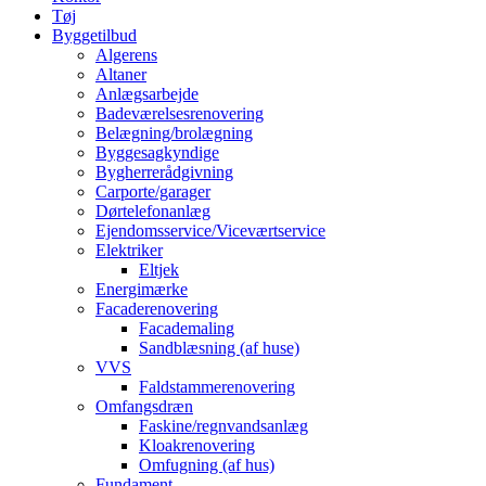
Tøj
Byggetilbud
Algerens
Altaner
Anlægsarbejde
Badeværelsesrenovering
Belægning/brolægning
Byggesagkyndige
Bygherrerådgivning
Carporte/garager
Dørtelefonanlæg
Ejendomsservice/Viceværtservice
Elektriker
Eltjek
Energimærke
Facaderenovering
Facademaling
Sandblæsning (af huse)
VVS
Faldstammerenovering
Omfangsdræn
Faskine/regnvandsanlæg
Kloakrenovering
Omfugning (af hus)
Fundament