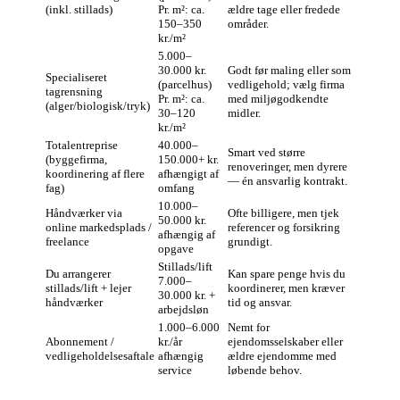
(inkl. stillads)
Pr. m²: ca.
ældre tage eller fredede
150–350
områder.
kr./m²
5.000–
30.000 kr.
Godt før maling eller som
Specialiseret
(parcelhus)
vedligehold; vælg firma
tagrensning
Pr. m²: ca.
med miljøgodkendte
(alger/biologisk/tryk)
30–120
midler.
kr./m²
Totalentreprise
40.000–
Smart ved større
(byggefirma,
150.000+ kr.
renoveringer, men dyrere
koordinering af flere
afhængigt af
— én ansvarlig kontrakt.
fag)
omfang
10.000–
Håndværker via
Ofte billigere, men tjek
50.000 kr.
online markedsplads /
referencer og forsikring
afhængig af
freelance
grundigt.
opgave
Stillads/lift
Du arrangerer
Kan spare penge hvis du
7.000–
stillads/lift + lejer
koordinerer, men kræver
30.000 kr. +
håndværker
tid og ansvar.
arbejdsløn
1.000–6.000
Nemt for
Abonnement /
kr./år
ejendomsselskaber eller
vedligeholdelsesaftale
afhængig
ældre ejendomme med
service
løbende behov.