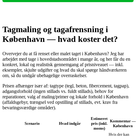
Tagmaling og tagafrensning i
København — hvad koster det?
Overvejer du at få renset eller malet taget i København? Jeg har
arbejdet med tage i hovedstadsområdet i mange år, og her får du en
konkret, lokal og realistisk gennemgang af prisniveauet — inkl.
eksempler, skjulte udgifter og hvad du skal spørge håndværkeren
om, så du undgår ubehagelige overraskelser.
Prisen afhænger især af: tagtype (tegl, beton, fibercement, tagpap),
adgangsforhold (ingen stillads vs. fuldt stillads), behov for
reparationer, valg af maling/primer og lokale forhold i København
(affaldsgebyr, trængsel ved opstilling af stillads, evt. krav fra
bevaringsværdige områder).
Estimeret
Kommentar —
Scenario
Hvad indgår
pris (inkl.
København
moms)
Hvis der kan