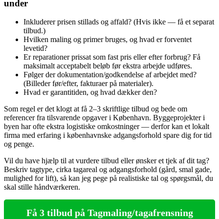
under
Inkluderer prisen stillads og affald? (Hvis ikke — få et separat
tilbud.)
Hvilken maling og primer bruges, og hvad er forventet
levetid?
Er reparationer prissat som fast pris eller efter forbrug? Få
maksimalt acceptabelt beløb før ekstra arbejde udføres.
Følger der dokumentation/godkendelse af arbejdet med?
(Billeder før/efter, fakturaer på materialer).
Hvad er garantitiden, og hvad dækker den?
Som regel er det klogt at få 2–3 skriftlige tilbud og bede om
referencer fra tilsvarende opgaver i København. Byggeprojekter i
byen har ofte ekstra logistiske omkostninger — derfor kan et lokalt
firma med erfaring i københavnske adgangsforhold spare dig for tid
og penge.
Vil du have hjælp til at vurdere tilbud eller ønsker et tjek af dit tag?
Beskriv tagtype, cirka tagareal og adgangsforhold (gård, smal gade,
mulighed for lift), så kan jeg pege på realistiske tal og spørgsmål, du
skal stille håndværkeren.
Få 3 tilbud på Tagmaling/tagafrensning