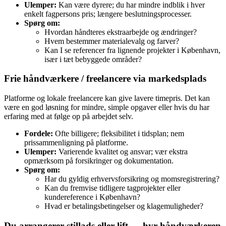
Ulemper:
Kan være dyrere; du har mindre indblik i hver
enkelt fagpersons pris; længere beslutningsprocesser.
Spørg om:
Hvordan håndteres ekstraarbejde og ændringer?
Hvem bestemmer materialevalg og farver?
Kan I se referencer fra lignende projekter i København,
især i tæt bebyggede områder?
Frie håndværkere / freelancere via markedsplads
Platforme og lokale freelancere kan give lavere timepris. Det kan
være en god løsning for mindre, simple opgaver eller hvis du har
erfaring med at følge op på arbejdet selv.
Fordele:
Ofte billigere; fleksibilitet i tidsplan; nem
prissammenligning på platforme.
Ulemper:
Varierende kvalitet og ansvar; vær ekstra
opmærksom på forsikringer og dokumentation.
Spørg om:
Har du gyldig erhvervsforsikring og momsregistrering?
Kan du fremvise tidligere tagprojekter eller
kundereference i København?
Hvad er betalingsbetingelser og klagemuligheder?
Du arrangerer stillads eller lift — hyr håndværkeren