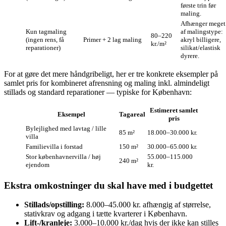
første trin før
maling.
Afhænger meget
Kun tagmaling
af malingstype:
80–220
(ingen rens, få
Primer + 2 lag maling
akryl billigere,
kr./m²
reparationer)
silikat/elastisk
dyrere.
For at gøre det mere håndgribeligt, her er tre konkrete eksempler på
samlet pris for kombineret afrensning og maling inkl. almindeligt
stillads og standard reparationer — typiske for København:
Estimeret samlet
Eksempel
Tagareal
pris
Bylejlighed med lavtag / lille
85 m²
18.000–30.000 kr.
villa
Familievilla i forstad
150 m²
30.000–65.000 kr.
Stor københavnervilla / høj
55.000–115.000
240 m²
ejendom
kr.
Ekstra omkostninger du skal have med i budgettet
Stillads/opstilling:
8.000–45.000 kr. afhængig af størrelse,
stativkrav og adgang i tætte kvarterer i København.
Lift-/kranleje:
3.000–10.000 kr./dag hvis der ikke kan stilles