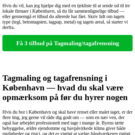
Hvis du vil, kan jeg hjælpe dig med en tjekliste til at sende ud til tre
lokale firmaer i København, så du får sammenlignelige tilbud —
eller gennemgå et tilbud du allerede har fået. Skriv lidt om tagets
type (tegl, betontagsten, tagpap, metal) og tagets areal, så starter vi
derfra.
Få 3 tilbud på Tagmaling/tagafrensning
Tagmaling og tagafrensning i
København — hvad du skal være
opmærksom på før du hyrer nogen
Hvis du bor i København og skal have renset eller malet taget, er der
flere ting, jeg gerne vil råde dig godt om — som en nær ven, der
også har arbejdet professionelt med tage i mange år. Byens tætte
bebyggelse, ældre ejendomme og havpåvirkede klima giver både
muligheder og risici, og det er vigtigt at vælge håndværkeren rigtigt,