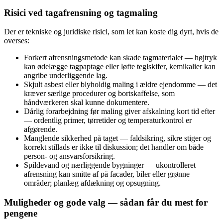
Risici ved tagafrensning og tagmaling
Der er tekniske og juridiske risici, som let kan koste dig dyrt, hvis de
overses:
Forkert afrensningsmetode kan skade tagmaterialet — højtryk
kan ødelægge tagpaptage eller løfte teglskifer, kemikalier kan
angribe underliggende lag.
Skjult asbest eller blyholdig maling i ældre ejendomme — det
kræver særlige procedurer og bortskaffelse, som
håndværkeren skal kunne dokumentere.
Dårlig forarbejdning før maling giver afskalning kort tid efter
— ordentlig primer, tørretider og temperaturkontrol er
afgørende.
Manglende sikkerhed på taget — faldsikring, sikre stiger og
korrekt stillads er ikke til diskussion; det handler om både
person- og ansvarsforsikring.
Spildevand og nærliggende bygninger — ukontrolleret
afrensning kan smitte af på facader, biler eller grønne
områder; planlæg afdækning og opsugning.
Muligheder og gode valg — sådan får du mest for
pengene