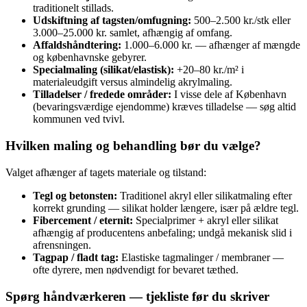
traditionelt stillads.
Udskiftning af tagsten/omfugning:
500–2.500 kr./stk eller
3.000–25.000 kr. samlet, afhængig af omfang.
Affaldshåndtering:
1.000–6.000 kr. — afhænger af mængde
og københavnske gebyrer.
Specialmaling (silikat/elastisk):
+20–80 kr./m² i
materialeudgift versus almindelig akrylmaling.
Tilladelser / fredede områder:
I visse dele af København
(bevaringsværdige ejendomme) kræves tilladelse — søg altid
kommunen ved tvivl.
Hvilken maling og behandling bør du vælge?
Valget afhænger af tagets materiale og tilstand:
Tegl og betonsten:
Traditionel akryl eller silikatmaling efter
korrekt grunding — silikat holder længere, især på ældre tegl.
Fibercement / eternit:
Specialprimer + akryl eller silikat
afhængig af producentens anbefaling; undgå mekanisk slid i
afrensningen.
Tagpap / fladt tag:
Elastiske tagmalinger / membraner —
ofte dyrere, men nødvendigt for bevaret tæthed.
Spørg håndværkeren — tjekliste før du skriver