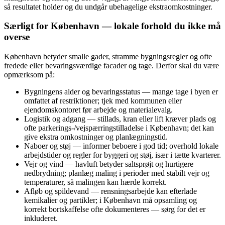
så resultatet holder og du undgår ubehagelige ekstraomkostninger.
Særligt for København — lokale forhold du ikke må
overse
København betyder smalle gader, stramme bygningsregler og ofte
fredede eller bevaringsværdige facader og tage. Derfor skal du være
opmærksom på:
Bygningens alder og bevaringsstatus — mange tage i byen er
omfattet af restriktioner; tjek med kommunen eller
ejendomskontoret før arbejde og materialevalg.
Logistik og adgang — stillads, kran eller lift kræver plads og
ofte parkerings‑/vejspærringstilladelse i København; det kan
give ekstra omkostninger og planlægningstid.
Naboer og støj — informer beboere i god tid; overhold lokale
arbejdstider og regler for byggeri og støj, især i tætte kvarterer.
Vejr og vind — havluft betyder saltsprøjt og hurtigere
nedbrydning; planlæg maling i perioder med stabilt vejr og
temperaturer, så malingen kan hærde korrekt.
Afløb og spildevand — rensningsarbejde kan efterlade
kemikalier og partikler; i København må opsamling og
korrekt bortskaffelse ofte dokumenteres — sørg for det er
inkluderet.