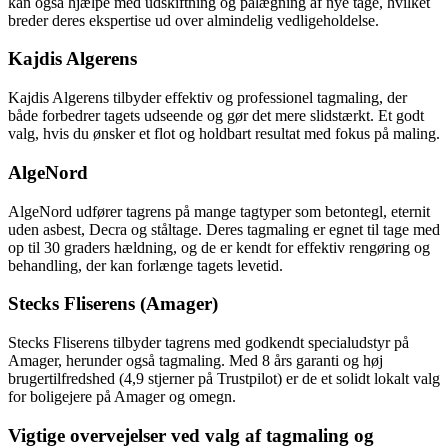
kan også hjælpe med udskiftning og pålægning af nye tage, hvilket
breder deres ekspertise ud over almindelig vedligeholdelse.
Kajdis Algerens
Kajdis Algerens tilbyder effektiv og professionel tagmaling, der
både forbedrer tagets udseende og gør det mere slidstærkt. Et godt
valg, hvis du ønsker et flot og holdbart resultat med fokus på maling.
AlgeNord
AlgeNord udfører tagrens på mange tagtyper som betontegl, eternit
uden asbest, Decra og ståltage. Deres tagmaling er egnet til tage med
op til 30 graders hældning, og de er kendt for effektiv rengøring og
behandling, der kan forlænge tagets levetid.
Stecks Fliserens (Amager)
Stecks Fliserens tilbyder tagrens med godkendt specialudstyr på
Amager, herunder også tagmaling. Med 8 års garanti og høj
brugertilfredshed (4,9 stjerner på Trustpilot) er de et solidt lokalt valg
for boligejere på Amager og omegn.
Vigtige overvejelser ved valg af tagmaling og