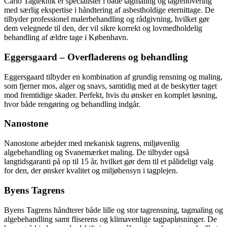
Carlo Tagteknik er specialister i både tagmaling og tagrenovering
med særlig ekspertise i håndtering af asbestholdige eternittage. De
tilbyder professionel malerbehandling og rådgivning, hvilket gør
dem velegnede til den, der vil sikre korrekt og lovmedholdelig
behandling af ældre tage i København.
Eggersgaard – Overfladerens og behandling
Eggersgaard tilbyder en kombination af grundig rensning og maling,
som fjerner mos, alger og snavs, samtidig med at de beskytter taget
mod fremtidige skader. Perfekt, hvis du ønsker en komplet løsning,
hvor både rengøring og behandling indgår.
Nanostone
Nanostone arbejder med mekanisk tagrens, miljøvenlig
algebehandling og Svanemærket maling. De tilbyder også
langtidsgaranti på op til 15 år, hvilket gør dem til et pålideligt valg
for den, der ønsker kvalitet og miljøhensyn i tagplejen.
Byens Tagrens
Byens Tagrens håndterer både lille og stor tagrensning, tagmaling og
algebehandling samt fliserens og klimavenlige tagpapløsninger. De