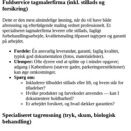
Fuldservice tagmalerfirma (inkl. stillads og
forsikring)
Dette er den mest almindelige løsning, når du vil have både
afrensning og efterfølgende maling ordnet professionelt. Et
specialiseret tagmalerfirma leverer ofte stillads, fagligt
forbehandlingsarbejde, kvalitetsmaling tilpasset tagtypen og garanti
på arbejdet.
Fordele:
Én ansvarlig leverandør, garanti, faglig kvalitet,
typisk god dokumentation (fotos, materialelister).
Ulemper:
Ofte dyrere end at splitte op i mindre opgaver;
adgang i København (snævre gader, parkeringsrestriktioner)
kan øge omkostninger.
Spørg om:
Inkluderer tilbuddet stillads eller lift, og hvem står for
tilladelser?
Hvilke produkter og farvekoder anvendes — kan I
dokumentere holdbarhed?
Er arbejdet forsikret, og hvad dækker garantien?
Specialiseret tagrensning (tryk, skum, biologisk
behandling)