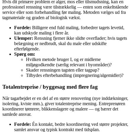
Hvis dit primære problem er alger, mos eller tilsmudsning, kan en
professionel rensning være tilstrækkelig — enten som enkeltstående
service eller som forbehandling før maling. Metoden vælges ud fra
tagmateriale og graden af biologisk vækst.
Fordele:
Billigere end fuld maling, forbedrer tagets levetid,
kan udskyde maling i flere år.
Ulemper:
Rensning fjerner ikke slidte overflader; hvis tagets
belægning er nedbrudt, skal du male eller udskifte
efterfølgende.
Spørg om:
Hvilken metode bruger I, og er midlerne
miljøgodkendte (særlig relevant i byområder)?
Skader rensningen tagsten eller tagpap?
Tilbydes efterbehandling (impregnering/algemidler)?
Totalentreprise / byggesag med flere fag
Når tagarbejdet er en del af en større renovering (nye inddækninger,
isolering, kviste mm.), giver totalentreprise mening. Entreprenøren
koordinerer tømrere, blikkenslagere og malere — og bærer det
samlede ansvar.
Fordele:
Én kontakt, bedre koordinering ved større projekter,
samlet ansvar og typisk kontrakt med tidsplan.