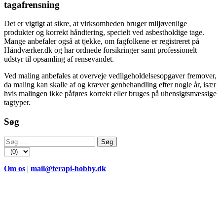
tagafrensning
Det er vigtigt at sikre, at virksomheden bruger miljøvenlige
produkter og korrekt håndtering, specielt ved asbestholdige tage.
Mange anbefaler også at tjekke, om fagfolkene er registreret på
Håndværker.dk og har ordnede forsikringer samt professionelt
udstyr til opsamling af rensevandet.
Ved maling anbefales at overveje vedligeholdelsesopgaver fremover,
da maling kan skalle af og kræver genbehandling efter nogle år, især
hvis malingen ikke påføres korrekt eller bruges på uhensigtsmæssige
tagtyper.
Søg
Søg
efter:
Om os
|
mail@terapi-hobby.dk