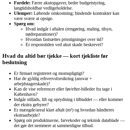
Fordele:
Færre akutopgaver, bedre budgetstyring,
langtidsholdbar vedligeholdelse.
Ulemper:
Løbende omkostning; bindende kontrakter kan
være svære at opsige.
Spørg om:
Hvad indgår i aftalen (rengøring, maling, tilsyn,
nødreparationer)?
Hvordan fastsættes prisstigninger over tid?
Er responstiden ved akut skade beskrevet?
Hvad du altid bør tjekke — kort tjekliste før
beslutning
Er firmaet registreret og momspligtigt?
Har de gyldig erhvervsforsikring (ansvar +
arbejdstagerskade)?
Kan de vise referencer eller før/efter-billeder fra tage i
København?
Indgår stillads, lift og oprydning i tilbuddet — eller kommer
der ekstra gebyrer?
Er mængde/areal klart aftalt (m²) og hvordan håndteres
ekstraarbejde?
Spørg om produktnavne, farvekoder og teknisk datablade —
det gør det nemmere at sammenligne tilbud.