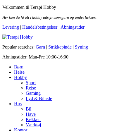
Skip
Velkommen til Terapi Hobby
to
the
Her kan du få alt i hobby udstyr, som garn og andet lækkert
content
Levering
|
Handelsbetingelser
|
Åbningstider
Terapi Hobby
Popular searches:
Garn
|
Strikkepinde
|
Syning
Åbningstider: Man-Fre 10:00-16:00
Børn
Helse
Hobby
Sport
Rejse
Gaming
Lyd & Billede
Hus
Bil
Have
Køkken
Værktøj
Kontor