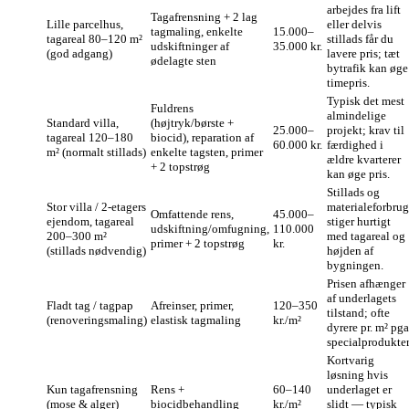
arbejdes fra lift
Tagafrensning + 2 lag
Lille parcelhus,
eller delvis
tagmaling, enkelte
15.000–
tagareal 80–120 m²
stillads får du
udskiftninger af
35.000 kr.
(god adgang)
lavere pris; tæt
ødelagte sten
bytrafik kan øge
timepris.
Typisk det mest
Fuldrens
almindelige
Standard villa,
(højtryk/børste +
25.000–
projekt; krav til
tagareal 120–180
biocid), reparation af
60.000 kr.
færdighed i
m² (normalt stillads)
enkelte tagsten, primer
ældre kvarterer
+ 2 topstrøg
kan øge pris.
Stillads og
Stor villa / 2-etagers
materialeforbrug
Omfattende rens,
45.000–
ejendom, tagareal
stiger hurtigt
udskiftning/omfugning,
110.000
200–300 m²
med tagareal og
primer + 2 topstrøg
kr.
(stillads nødvendig)
højden af
bygningen.
Prisen afhænger
af underlagets
Fladt tag / tagpap
Afreinser, primer,
120–350
tilstand; ofte
(renoveringsmaling)
elastisk tagmaling
kr./m²
dyrere pr. m² pga
specialprodukter
Kortvarig
løsning hvis
Kun tagafrensning
Rens +
60–140
underlaget er
(mose & alger)
biocidbehandling
kr./m²
slidt — typisk