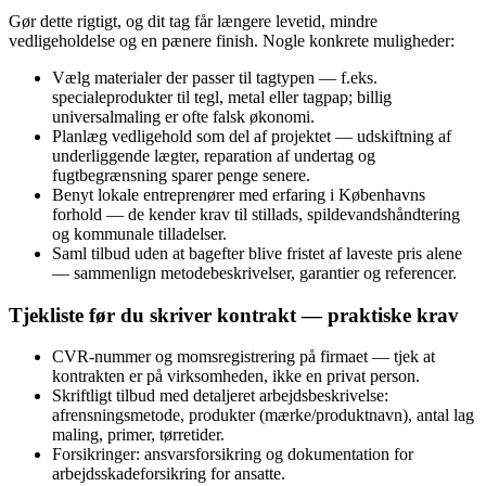
Gør dette rigtigt, og dit tag får længere levetid, mindre
vedligeholdelse og en pænere finish. Nogle konkrete muligheder:
Vælg materialer der passer til tagtypen — f.eks.
specialeprodukter til tegl, metal eller tagpap; billig
universalmaling er ofte falsk økonomi.
Planlæg vedligehold som del af projektet — udskiftning af
underliggende lægter, reparation af undertag og
fugtbegrænsning sparer penge senere.
Benyt lokale entreprenører med erfaring i Københavns
forhold — de kender krav til stillads, spildevandshåndtering
og kommunale tilladelser.
Saml tilbud uden at bagefter blive fristet af laveste pris alene
— sammenlign metodebeskrivelser, garantier og referencer.
Tjekliste før du skriver kontrakt — praktiske krav
CVR‑nummer og momsregistrering på firmaet — tjek at
kontrakten er på virksomheden, ikke en privat person.
Skriftligt tilbud med detaljeret arbejdsbeskrivelse:
afrensningsmetode, produkter (mærke/produktnavn), antal lag
maling, primer, tørretider.
Forsikringer: ansvarsforsikring og dokumentation for
arbejdsskadeforsikring for ansatte.