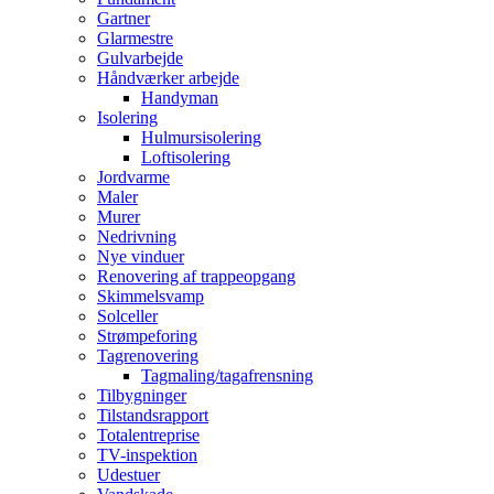
Gartner
Glarmestre
Gulvarbejde
Håndværker arbejde
Handyman
Isolering
Hulmursisolering
Loftisolering
Jordvarme
Maler
Murer
Nedrivning
Nye vinduer
Renovering af trappeopgang
Skimmelsvamp
Solceller
Strømpeforing
Tagrenovering
Tagmaling/tagafrensning
Tilbygninger
Tilstandsrapport
Totalentreprise
TV-inspektion
Udestuer