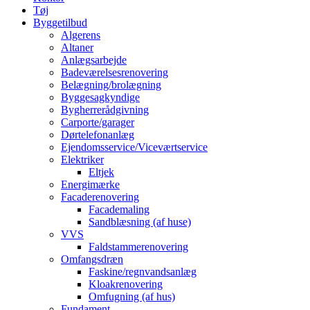
Tøj
Byggetilbud
Algerens
Altaner
Anlægsarbejde
Badeværelsesrenovering
Belægning/brolægning
Byggesagkyndige
Bygherrerådgivning
Carporte/garager
Dørtelefonanlæg
Ejendomsservice/Viceværtservice
Elektriker
Eltjek
Energimærke
Facaderenovering
Facademaling
Sandblæsning (af huse)
VVS
Faldstammerenovering
Omfangsdræn
Faskine/regnvandsanlæg
Kloakrenovering
Omfugning (af hus)
Fundament