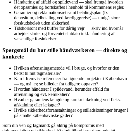
Håndtering af affald og spildevand — skal fremgå hvordan
det opsamles og bortskaffes i henhold til kommunens regler.
Garantier og reklamationsret samt betalingsplan (fx
depositum, delbetaling ved færdiggørelse) — undgå store
forskudsbeløb uden sikkerhed.
Tidshorisont med buffer for dårlig vejr — skriv ind hvornår
arbejdet starter og forventet slutdato inkl. håndtering af
væsentlige forsinkelser.
Spørgsmål du bør stille håndværkeren — direkte og
konkrete
Hvilken afrensningsmetode vil I bruge, og hvorfor er den
bedst til mit tagmateriale?
Kan I fremvise referencer fra lignende projekter i København
— og må jeg se billeder fra tidligere opgaver?
Hvordan håndterer I spildevand, herunder affald fra
afrensning og evt. kemikalier?
Hvad er garantiens længde og konkret dækning ved f.eks.
afskalning eller lækager?
Hvilke sikkerhedsforanstaltninger og stilladsløsninger bruger I
på smalle københavnske gader?
Som din ven og fagmand: gå aldrig på kompromis med
dokumentation og sikkerhed. Et godt tilbud beskriver tydeligt