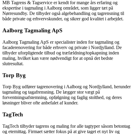
MB Tagrens & Tagservice er kendt for mange års erfaring og
ekspertise i tagmaling i Aalborg området, som ligger tæt på
Nørresundby. De tilbyder også algebehandling og tagrensning til
både private og erhvervskunder, og sikrer god kvalitet i arbejdet.
Aalborg Tagmaling ApS
Aalborg Tagmaling ApS er specialister inden for tagmaling og
facaderenovering for både erhverv og private i Nordjylland. De
tilbyder uforpligtende tilbud og træfældning/topkapning inden
maling, hvilket kan være nødvendigt for at opnå det bedste
slutresultat.
Torp Byg
Torp Byg udfører tagrenovering i Aalborg og Nordjylland, herunder
tagmaling og tagafrensning. De lægger stor vægt på
forventningsafstemning, opfølgning og faglig stolthed, og deres
løsninger bliver ofte anbefalet af kunder.
TagTech
TagTech tilbyder tagrens og maling for alle tagtyper såsom betontag
og eternittag. Firmaet sætter fokus på at give taget et nyt liv og