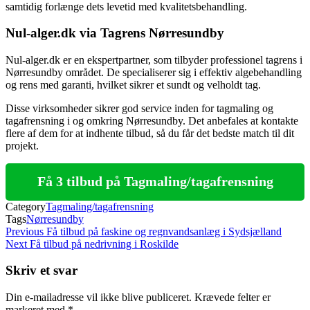
samtidig forlænge dets levetid med kvalitetsbehandling.
Nul-alger.dk via Tagrens Nørresundby
Nul-alger.dk er en ekspertpartner, som tilbyder professionel tagrens i
Nørresundby området. De specialiserer sig i effektiv algebehandling
og rens med garanti, hvilket sikrer et sundt og velholdt tag.
Disse virksomheder sikrer god service inden for tagmaling og
tagafrensning i og omkring Nørresundby. Det anbefales at kontakte
flere af dem for at indhente tilbud, så du får det bedste match til dit
projekt.
Få 3 tilbud på Tagmaling/tagafrensning
Category
Tagmaling/tagafrensning
Tags
Nørresundby
Indlægsnavigation
Previous
Previous
Få tilbud på faskine og regnvandsanlæg i Sydsjælland
Post
Next
Next
Få tilbud på nedrivning i Roskilde
Post
Skriv et svar
Din e-mailadresse vil ikke blive publiceret.
Krævede felter er
markeret med
*