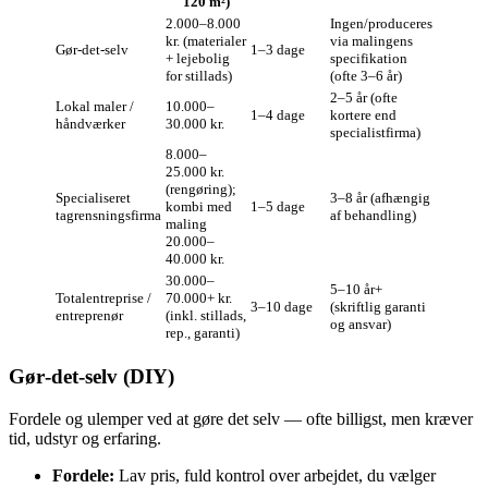
120 m²)
2.000–8.000
Ingen/produceres
kr. (materialer
via malingens
Gør‑det‑selv
1–3 dage
+ lejebolig
specifikation
for stillads)
(ofte 3–6 år)
2–5 år (ofte
Lokal maler /
10.000–
1–4 dage
kortere end
håndværker
30.000 kr.
specialistfirma)
8.000–
25.000 kr.
(rengøring);
Specialiseret
3–8 år (afhængig
kombi med
1–5 dage
tagrensningsfirma
af behandling)
maling
20.000–
40.000 kr.
30.000–
5–10 år+
Totalentreprise /
70.000+ kr.
3–10 dage
(skriftlig garanti
entreprenør
(inkl. stillads,
og ansvar)
rep., garanti)
Gør‑det‑selv (DIY)
Fordele og ulemper ved at gøre det selv — ofte billigst, men kræver
tid, udstyr og erfaring.
Fordele:
Lav pris, fuld kontrol over arbejdet, du vælger