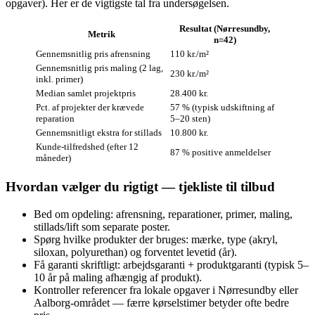
opgaver). Her er de vigtigste tal fra undersøgelsen.
Resultat (Nørresundby,
Metrik
n=42)
Gennemsnitlig pris afrensning
110 kr./m²
Gennemsnitlig pris maling (2 lag,
230 kr./m²
inkl. primer)
Median samlet projektpris
28.400 kr.
Pct. af projekter der krævede
57 % (typisk udskiftning af
reparation
5–20 sten)
Gennemsnitligt ekstra for stillads
10.800 kr.
Kunde-tilfredshed (efter 12
87 % positive anmeldelser
måneder)
Hvordan vælger du rigtigt — tjekliste til tilbud
Bed om opdeling: afrensning, reparationer, primer, maling,
stillads/lift som separate poster.
Spørg hvilke produkter der bruges: mærke, type (akryl,
siloxan, polyurethan) og forventet levetid (år).
Få garanti skriftligt: arbejdsgaranti + produktgaranti (typisk 5–
10 år på maling afhængig af produkt).
Kontroller referencer fra lokale opgaver i Nørresundby eller
Aalborg-området — færre kørselstimer betyder ofte bedre