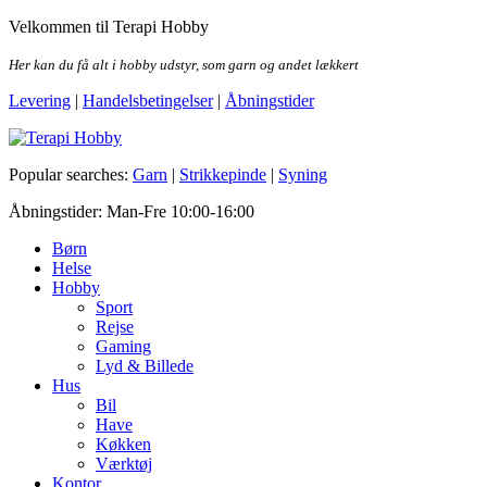
Skip
Velkommen til Terapi Hobby
to
the
Her kan du få alt i hobby udstyr, som garn og andet lækkert
content
Levering
|
Handelsbetingelser
|
Åbningstider
Terapi Hobby
Popular searches:
Garn
|
Strikkepinde
|
Syning
Åbningstider: Man-Fre 10:00-16:00
Børn
Helse
Hobby
Sport
Rejse
Gaming
Lyd & Billede
Hus
Bil
Have
Køkken
Værktøj
Kontor