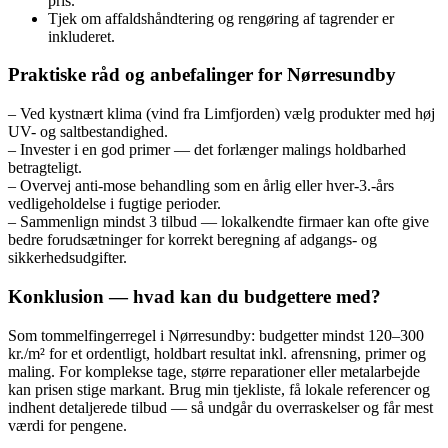
pris.
Tjek om affaldshåndtering og rengøring af tagrender er
inkluderet.
Praktiske råd og anbefalinger for Nørresundby
– Ved kystnært klima (vind fra Limfjorden) vælg produkter med høj
UV- og saltbestandighed.
– Invester i en god primer — det forlænger malings holdbarhed
betragteligt.
– Overvej anti-mose behandling som en årlig eller hver-3.-års
vedligeholdelse i fugtige perioder.
– Sammenlign mindst 3 tilbud — lokalkendte firmaer kan ofte give
bedre forudsætninger for korrekt beregning af adgangs- og
sikkerhedsudgifter.
Konklusion — hvad kan du budgettere med?
Som tommelfingerregel i Nørresundby: budgetter mindst 120–300
kr./m² for et ordentligt, holdbart resultat inkl. afrensning, primer og
maling. For komplekse tage, større reparationer eller metalarbejde
kan prisen stige markant. Brug min tjekliste, få lokale referencer og
indhent detaljerede tilbud — så undgår du overraskelser og får mest
værdi for pengene.