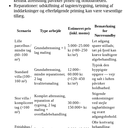
kemisk afrensning påvirker prisen og holdbarheden.
Reparationer: udskiftning af tagsten/rygning, tætning af
inddækninger og efterfølgende priming kan være væsentlige
tillæg.
Bemærkning
Estimeret pris
Scenario
Type arbejde
for
(inkl. moms)
Nørresundby
Lille
Let adgang
parcelhus /
5.000–25.000
sparer stillads;
Grundafrensning + 1
mindre tag
kr. (≈80–250
tæt på fjord kan
lag maling
(60–100
kr./m²)
kræve kraftigere
m²)
algebehandling.
Typisk den
Grundafrensning,
12.000–
hyppigste
Standard
mindre reparationer,
60.000 kr.
opgave — vejr
villa (100–
2 lag
(≈120–450
og salt i luften
160 m²)
kvalitetsmaling
kr./m²)
påvirker
holdbarhed.
Stigende
Komplet afrensning,
Stor villa /
omkostninger
reparation af
kompliceret
30.000–
ved stejle
rygning, 2 lag
tag (>160
150.000+ kr.
taghældninger
maling +
m²)
og svært
overfladebehandling
adgangsforhold.
Ofte kortvarig
Fritidshus /
behandling;