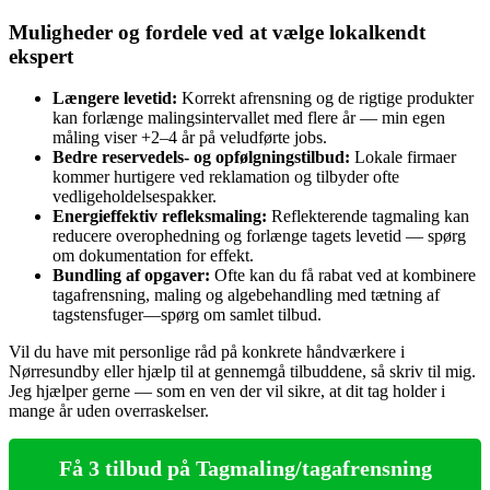
Muligheder og fordele ved at vælge lokalkendt
ekspert
Længere levetid:
Korrekt afrensning og de rigtige produkter
kan forlænge malingsintervallet med flere år — min egen
måling viser +2–4 år på veludførte jobs.
Bedre reservedels- og opfølgningstilbud:
Lokale firmaer
kommer hurtigere ved reklamation og tilbyder ofte
vedligeholdelsespakker.
Energieffektiv refleksmaling:
Reflekterende tagmaling kan
reducere overophedning og forlænge tagets levetid — spørg
om dokumentation for effekt.
Bundling af opgaver:
Ofte kan du få rabat ved at kombinere
tagafrensning, maling og algebehandling med tætning af
tagstensfuger—spørg om samlet tilbud.
Vil du have mit personlige råd på konkrete håndværkere i
Nørresundby eller hjælp til at gennemgå tilbuddene, så skriv til mig.
Jeg hjælper gerne — som en ven der vil sikre, at dit tag holder i
mange år uden overraskelser.
Få 3 tilbud på Tagmaling/tagafrensning