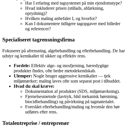
Har I erfaring med tagsystemet på min ejendomstype?
Hvad inkluderer prisen (stillads, afdækning,
oprydning)?
Hvilken maling anbefaler I, og hvorfor?
Kan I dokumentere tidligere tagopgaver med billeder
og referencer?
Specialiseret tagrensningsfirma
Fokuserer på afrensning, algebehandling og efterbehandling. De har
udstyr og kemikalier til sikker og effektiv rens.
Fordele:
Effektiv alge- og mosfjerning, bæredygtige
produkter findes, ofte bedre metodekendskab.
Ulemper:
Nogle bruger aggressive kemikalier — tjek
miljømærker; maling laves ofte som separat post i tilbuddet.
Hvad du skal kræve:
Dokumentation af produkter (SDS, miljømærkning).
Fjernelsesmetode (lavtryk, blid mekanisk børstning,
biocidbehandling) og påvirkning på tagmaterialet.
Foreslået efterbehandling/maling og hvornår den bør
udføres efter rens.
Totalentreprise / entreprenør