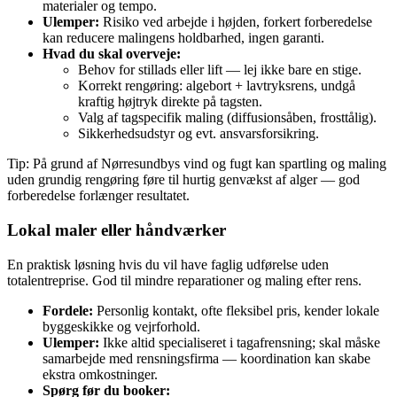
materialer og tempo.
Ulemper:
Risiko ved arbejde i højden, forkert forberedelse
kan reducere malingens holdbarhed, ingen garanti.
Hvad du skal overveje:
Behov for stillads eller lift — lej ikke bare en stige.
Korrekt rengøring: algebort + lavtryksrens, undgå
kraftig højtryk direkte på tagsten.
Valg af tagspecifik maling (diffusionsåben, frosttålig).
Sikkerhedsudstyr og evt. ansvarsforsikring.
Tip: På grund af Nørresundbys vind og fugt kan spartling og maling
uden grundig rengøring føre til hurtig genvækst af alger — god
forberedelse forlænger resultatet.
Lokal maler eller håndværker
En praktisk løsning hvis du vil have faglig udførelse uden
totalentreprise. God til mindre reparationer og maling efter rens.
Fordele:
Personlig kontakt, ofte fleksibel pris, kender lokale
byggeskikke og vejrforhold.
Ulemper:
Ikke altid specialiseret i tagafrensning; skal måske
samarbejde med rensningsfirma — koordination kan skabe
ekstra omkostninger.
Spørg før du booker: