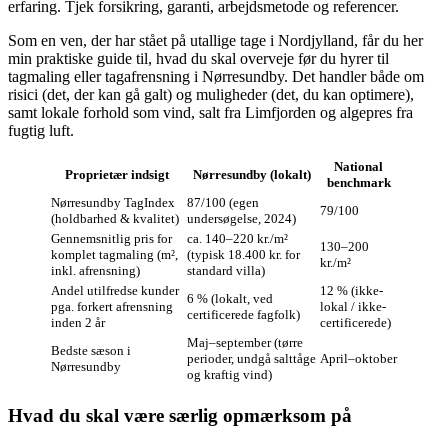
erfaring. Tjek forsikring, garanti, arbejdsmetode og referencer.
Som en ven, der har stået på utallige tage i Nordjylland, får du her
min praktiske guide til, hvad du skal overveje før du hyrer til
tagmaling eller tagafrensning i Nørresundby. Det handler både om
risici (det, der kan gå galt) og muligheder (det, du kan optimere),
samt lokale forhold som vind, salt fra Limfjorden og algepres fra
fugtig luft.
National
Proprietær indsigt
Nørresundby (lokalt)
benchmark
Nørresundby TagIndex
87/100 (egen
79/100
(holdbarhed & kvalitet)
undersøgelse, 2024)
Gennemsnitlig pris for
ca. 140–220 kr./m²
130–200
komplet tagmaling (m²,
(typisk 18.400 kr. for
kr./m²
inkl. afrensning)
standard villa)
Andel utilfredse kunder
12 % (ikke-
6 % (lokalt, ved
pga. forkert afrensning
lokal / ikke-
certificerede fagfolk)
inden 2 år
certificerede)
Maj–september (tørre
Bedste sæson i
perioder, undgå salttåge
April–oktober
Nørresundby
og kraftig vind)
Hvad du skal være særlig opmærksom på