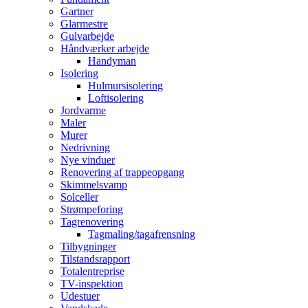
Gartner
Glarmestre
Gulvarbejde
Håndværker arbejde
Handyman
Isolering
Hulmursisolering
Loftisolering
Jordvarme
Maler
Murer
Nedrivning
Nye vinduer
Renovering af trappeopgang
Skimmelsvamp
Solceller
Strømpeforing
Tagrenovering
Tagmaling/tagafrensning
Tilbygninger
Tilstandsrapport
Totalentreprise
TV-inspektion
Udestuer