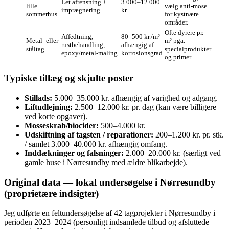
Let afrensning +
3.000–12.000
lille
vælg anti-mose
imprægnering
kr.
sommerhus
for kystnære
områder.
Ofte dyrere pr.
Affedtning,
80–500 kr./m²
Metal- eller
m² pga.
rustbehandling,
afhængig af
ståltag
specialprodukter
epoxy/metal-maling
korrosionsgrad
og primer.
Typiske tillæg og skjulte poster
Stillads:
5.000–35.000 kr. afhængig af varighed og adgang.
Liftudlejning:
2.500–12.000 kr. pr. dag (kan være billigere
ved korte opgaver).
Mosseskrab/biocider:
500–4.000 kr.
Udskiftning af tagsten / reparationer:
200–1.200 kr. pr. stk.
/ samlet 3.000–40.000 kr. afhængig omfang.
Inddækninger og falsninger:
2.000–20.000 kr. (særligt ved
gamle huse i Nørresundby med ældre blikarbejde).
Original data — lokal undersøgelse i Nørresundby
(proprietære indsigter)
Jeg udførte en feltundersøgelse af 42 tagprojekter i Nørresundby i
perioden 2023–2024 (personligt indsamlede tilbud og afsluttede