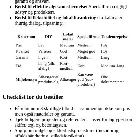
garanti og ansvar).
Bedst til effektiv alge-/mosfjernelse:
Specialfirma (rigtigt
udstyr og produkter).
Bedst til fleksibilitet og lokal forankring:
Lokal maler
(hurtig dialog, tilpasning).
Lokal
Kriterium
DIY
Specialfirma
Totalentreprise
maler
Pris
Lav
Medium
Medium
Høj
Kvalitet
Varierer
God
Meget god
Høj
Garanti
Ingen
Kort
Medium
Lang
Lang (afh.
Kort–
Tid
Kort
Medium–lang
af dig)
medium
Kan være
Afhænger af
Ofte
Miljøhensyn
Afhænger
god (eco-
produktvalg
dokumenteret
produkter)
Checklist før du bestiller
Få minimum 3 skriftlige tilbud — sammenlign ikke kun pris
men også materialer og garanti.
Tjek tidligere projekter og referencer — især for tagtyper som
skifer, tegl og betontagsten.
Spørg om miljø- og sikkerhedsprocedurer (biocidbrug,
affaldshåndtering, stilladsforsikring).