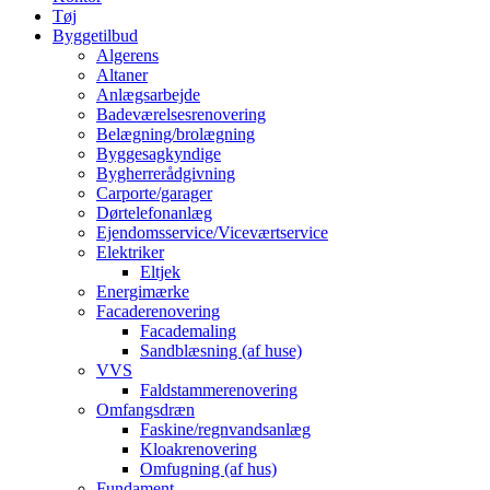
Tøj
Byggetilbud
Algerens
Altaner
Anlægsarbejde
Badeværelsesrenovering
Belægning/brolægning
Byggesagkyndige
Bygherrerådgivning
Carporte/garager
Dørtelefonanlæg
Ejendomsservice/Viceværtservice
Elektriker
Eltjek
Energimærke
Facaderenovering
Facademaling
Sandblæsning (af huse)
VVS
Faldstammerenovering
Omfangsdræn
Faskine/regnvandsanlæg
Kloakrenovering
Omfugning (af hus)
Fundament