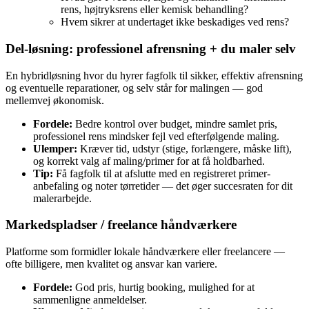
rens, højtryksrens eller kemisk behandling?
Hvem sikrer at undertaget ikke beskadiges ved rens?
Del‑løsning: professionel afrensning + du maler selv
En hybridløsning hvor du hyrer fagfolk til sikker, effektiv afrensning
og eventuelle reparationer, og selv står for malingen — god
mellemvej økonomisk.
Fordele:
Bedre kontrol over budget, mindre samlet pris,
professionel rens mindsker fejl ved efterfølgende maling.
Ulemper:
Kræver tid, udstyr (stige, forlængere, måske lift),
og korrekt valg af maling/primer for at få holdbarhed.
Tip:
Få fagfolk til at afslutte med en registreret primer-
anbefaling og noter tørretider — det øger succesraten for dit
malerarbejde.
Markedspladser / freelance håndværkere
Platforme som formidler lokale håndværkere eller freelancere —
ofte billigere, men kvalitet og ansvar kan variere.
Fordele:
God pris, hurtig booking, mulighed for at
sammenligne anmeldelser.