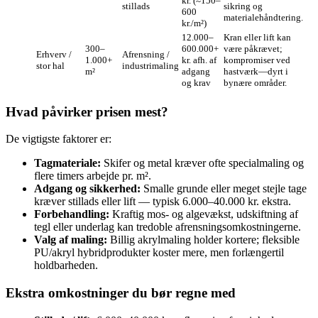
kr. (≈150–
stillads
sikring og
600
materialehåndtering.
kr./m²)
12.000–
Kran eller lift kan
300–
600.000+
være påkrævet;
Erhverv /
Afre­nsning /
1.000+
kr. afh. af
kompromiser ved
stor hal
industrimaling
m²
adgang
hastværk—dyrt i
og krav
bynære områder.
Hvad påvirker prisen mest?
De vigtigste faktorer er:
Tagmateriale:
Skifer og metal kræver ofte specialmaling og
flere timers arbejde pr. m².
Adgang og sikkerhed:
Smalle grunde eller meget stejle tage
kræver stillads eller lift — typisk 6.000–40.000 kr. ekstra.
Forbehandling:
Kraftig mos- og algevækst, udskiftning af
tegl eller underlag kan tredoble afrensningsomkostningerne.
Valg af maling:
Billig akrylmaling holder kortere; fleksible
PU/akryl hybridprodukter koster mere, men forlængertil
holdbarheden.
Ekstra omkostninger du bør regne med