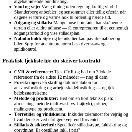
algehæmmende bundmaling.
Vind og vejr:
Vælg timing uden regn og kraftig vind. I
Skanderborg anbefaler jeg sensommer eller tidlig efterår, når
dagene er tørre og varme nok til ordentlig hærde‑tid.
Adgang og stillads:
Mange huse i området har skrånende
terræn eller ældre udhuse — få entreprenøren til at gennemgå
adgangsforhold og vise stilladsplan.
Naboforhold:
Støv og kemikalier kan påvirke naboer og
biler. Sørg for at entreprenøren beskriver støv- og
spildkontrol.
Praktisk tjekliste før du skriver kontrakt
CVR & referencer:
Tjek CVR og bed om 3 lokale
referencer fra de sidste 12 måneder — ring til dem.
Forsikringer:
Få skriftlig dokumentation for
ansvarsforsikring og arbejdsskadeforsikring — og tjek
beløbsstørrelserne.
Metode og produkter:
Bed om en kort teknisk plan:
afrensningsmetode (soft‑wash vs. højtryk), primer,
malingstype og producent.
Tørretider og vindskærm:
Inkluder tolerancer for vejrlig og
hvad der sker ved dårligere vejr end forventet.
Stillads & sikkerhed:
Specificér stillads‑type, faldsikring og
oprydning. Er opstilling inkl. i pris?