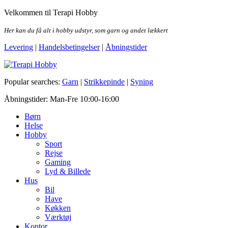
Skip
Velkommen til Terapi Hobby
to
the
Her kan du få alt i hobby udstyr, som garn og andet lækkert
content
Levering
|
Handelsbetingelser
|
Åbningstider
Terapi Hobby
Popular searches:
Garn
|
Strikkepinde
|
Syning
Åbningstider: Man-Fre 10:00-16:00
Børn
Helse
Hobby
Sport
Rejse
Gaming
Lyd & Billede
Hus
Bil
Have
Køkken
Værktøj
Kontor