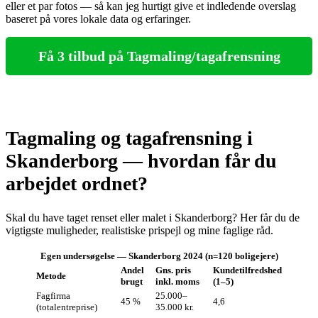
eller et par fotos — så kan jeg hurtigt give et indledende overslag
baseret på vores lokale data og erfaringer.
Få 3 tilbud på Tagmaling/tagafrensning
Tagmaling og tagafrensning i
Skanderborg — hvordan får du
arbejdet ordnet?
Skal du have taget renset eller malet i Skanderborg? Her får du de
vigtigste muligheder, realistiske prispejl og mine faglige råd.
Egen undersøgelse — Skanderborg 2024 (n=120 boligejere)
Andel
Gns. pris
Kundetilfredshed
Metode
brugt
inkl. moms
(1–5)
Fagfirma
25.000–
45 %
4,6
(totalentreprise)
35.000 kr.