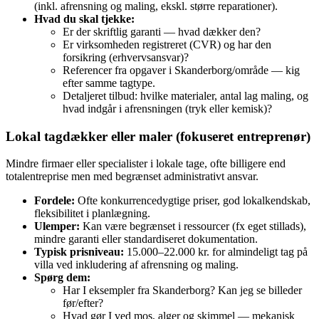
(inkl. afrensning og maling, ekskl. større reparationer).
Hvad du skal tjekke:
Er der skriftlig garanti — hvad dækker den?
Er virksomheden registreret (CVR) og har den
forsikring (erhvervsansvar)?
Referencer fra opgaver i Skanderborg/område — kig
efter samme tagtype.
Detaljeret tilbud: hvilke materialer, antal lag maling, og
hvad indgår i afrensningen (tryk eller kemisk)?
Lokal tagdækker eller maler (fokuseret entreprenør)
Mindre firmaer eller specialister i lokale tage, ofte billigere end
totalentreprise men med begrænset administrativt ansvar.
Fordele:
Ofte konkurrencedygtige priser, god lokalkendskab,
fleksibilitet i planlægning.
Ulemper:
Kan være begrænset i ressourcer (fx eget stillads),
mindre garanti eller standardiseret dokumentation.
Typisk prisniveau:
15.000–22.000 kr. for almindeligt tag på
villa ved inkludering af afrensning og maling.
Spørg dem:
Har I eksempler fra Skanderborg? Kan jeg se billeder
før/efter?
Hvad gør I ved mos, alger og skimmel — mekanisk