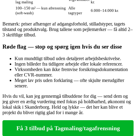
lag maling
kr.
100–150 m² — kun afrensning
Alle
6.000–14.000 kr.
(soft‑wash)
tagtyper
Bemærk: priser afhænger af adgangsforhold, stilladstyper, tagets
tilstand og produktvalg. Brug tallene som pejlemærker — få altid 2–
3 skriftlige tilbud.
Røde flag — stop og spørg igen hvis du ser disse
Kun mundtligt tilbud uden detaljeret arbejdsbeskrivelse.
Ingen billeder fra tidligere arbejde eller lokale referencer.
Virksomheden kan ikke fremvise forsikringsdokumentation
eller CVR‑nummer.
Meget lav pris uden forklaring — ofte skjulte merudgifter
senere.
Hvis du vil, kan jeg gennemgå tilbuddene for dig — send dem og
jeg giver en ærlig vurdering med fokus på holdbarhed, økonomi og
lokal skik i Skanderborg. Held og lykke — det her kan blive et
projekt du bliver rigtig glad for i mange år.
Få 3 tilbud på Tagmaling/tagafrensning