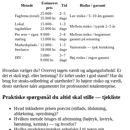
Estimeret
Metode
Tid
Risiko / garanti
pris
25.000–
2–5
Fagfirma (total)
Lav risiko / 5–10 års garanti
35.000 kr.
dage
Lokal
15.000–
1–3
Mellem risiko / typisk 2–5 år
tagdækker
22.000 kr.
dage
Pro rens + egen
9.000–
2–4
Mellem risiko / begrænset
maling
13.000 kr.
dage
garanti på rensning
Markedsplads /
12.000–
1–3
Varierende — tjek forsikring
freelance
18.000 kr.
dage
5.000–
3–7
DIY
Høj risiko / ingen garanti
9.000 kr.
dage
Hvordan vælger du? Overvej tagets værdi og adgangsforhold: Er
det et skrå tegl- eller betontag? Er loftet under i god stand? Har du
brug for straks-udbedring af utætheder? Jo højere risiko og værdi,
desto stærkere taler argumentet for professionel totalentreprise.
Praktiske spørgsmål du altid skal stille — tjekliste
Hvad inkluderer prisen præcist (stillads, tilslutning,
afdækning, oprydning)?
Hvilken metode bruges til afrensning (højtryk, lavtryk,
børstning, kemisk) — og hvorfor?
Hvilke produkter/mærker anbefaler I til netop mit