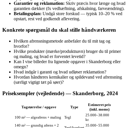
Garantier og reklamation:
Skriv præcis hvor længe og hvad
garantien dækker (fx vedhæftning, afskalning, farveændring).
Betalingsplan:
Undgå store forskud — typisk 10–20 % ved
opstart, rest ved godkendt aflevering.
Konkrete spørgsmål du skal stille håndværkeren
Hvilken afrensningsmetode anbefaler du til mit tag og
hvorfor?
Hvilke produkter (mærke/produktnavn) bruger du til primer
og maling, og hvad er forventet levetid?
Kan I vise billeder fra lignende opgaver i Skanderborg eller
omegn?
Hvad indgår i garanti og hvad udløser reklamation?
Hvordan håndteres kemikalier og spildevand ved afrensning
(særligt vigtigt tæt på søer)?
Priseksempler (vejledende) — Skanderborg, 2024
Estimeret pris
Tagstørrelse / opgave
Type
(inkl. moms)
25.000–38.000
100 m² — algeafrens + maling
Tegl
kr.
140 m² — grundig afrens + 2
35.000–55.000
Tegl/konkret