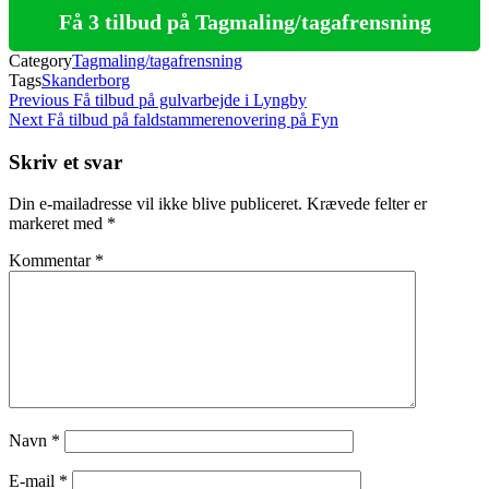
Få 3 tilbud på Tagmaling/tagafrensning
Category
Tagmaling/tagafrensning
Tags
Skanderborg
Indlægsnavigation
Previous
Previous
Få tilbud på gulvarbejde i Lyngby
Post
Next
Next
Få tilbud på faldstammerenovering på Fyn
Post
Skriv et svar
Din e-mailadresse vil ikke blive publiceret.
Krævede felter er
markeret med
*
Kommentar
*
Navn
*
E-mail
*