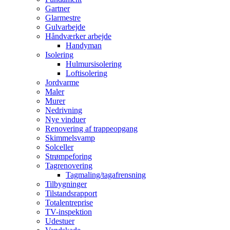
Gartner
Glarmestre
Gulvarbejde
Håndværker arbejde
Handyman
Isolering
Hulmursisolering
Loftisolering
Jordvarme
Maler
Murer
Nedrivning
Nye vinduer
Renovering af trappeopgang
Skimmelsvamp
Solceller
Strømpeforing
Tagrenovering
Tagmaling/tagafrensning
Tilbygninger
Tilstandsrapport
Totalentreprise
TV-inspektion
Udestuer