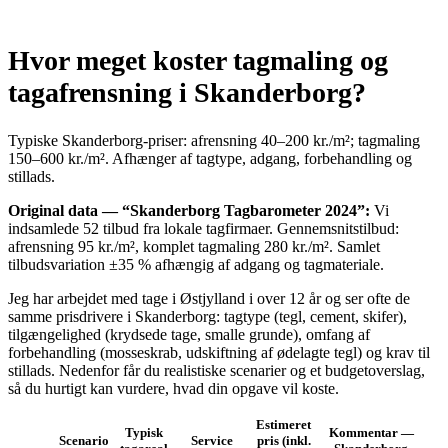
Hvor meget koster tagmaling og
tagafrensning i Skanderborg?
Typiske Skanderborg‑priser: afrensning 40–200 kr./m²; tagmaling
150–600 kr./m². Afhænger af tagtype, adgang, forbehandling og
stillads.
Original data — “Skanderborg Tagbarometer 2024”:
Vi
indsamlede 52 tilbud fra lokale tagfirmaer. Gennemsnitstilbud:
afrensning 95 kr./m², komplet tagmaling 280 kr./m². Samlet
tilbudsvariation ±35 % afhængig af adgang og tagmateriale.
Jeg har arbejdet med tage i Østjylland i over 12 år og ser ofte de
samme prisdrivere i Skanderborg: tagtype (tegl, cement, skifer),
tilgængelighed (krydsede tage, smalle grunde), omfang af
forbehandling (mosseskrab, udskiftning af ødelagte tegl) og krav til
stillads. Nedenfor får du realistiske scenarier og et budgetoverslag,
så du hurtigt kan vurdere, hvad din opgave vil koste.
Estimeret
Typisk
Kommentar —
Scenario
Service
pris (inkl.