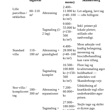
tagareal
Skanderborg
moms)
2.400–
Lille
60–110
11.000 kr.
Let adgang, lavt tag
parcelhus /
Afre­nsning
m²
(≈40–100
— ofte billigere.
rækkehus
kr./m²)
9.000–
Inkl. primer på
55.000 kr.
Tagmaling (1-
lokale pletter;
(≈150–
2 lag)
stillads ofte
500
nødvendigt.
kr./m²)
Mere arbejde ved
4.400–
kraftig belægning;
Standard
110–
Afre­nsning +
28.000 kr.
mossesug og
villa
180 m²
grundighed
(≈40–160
biocidbehandling
kr./m²)
kan være tillæg.
16.500–
Flere lag og
100.800
kvalitetsmaling øger
Tagmaling
kr. (≈150–
holdbarhed —
komplet
560
anbefales ved
kr./m²)
Skanderborgs vejr.
Udskiftning af
Stor villa /
7.200–
180–
Afre­nsning +
knækkede tegl eller
kompliceret
60.000+
300 m²
reparationer
underbrædder øger
tag
kr.
prisen.
27.000–
Stejle tage og skifer
180.000+
Tagmaling +
er dyrere pga.