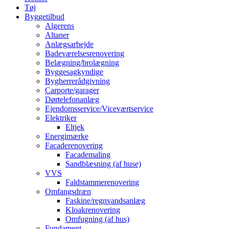
Tøj
Byggetilbud
Algerens
Altaner
Anlægsarbejde
Badeværelsesrenovering
Belægning/brolægning
Byggesagkyndige
Bygherrerådgivning
Carporte/garager
Dørtelefonanlæg
Ejendomsservice/Viceværtservice
Elektriker
Eltjek
Energimærke
Facaderenovering
Facademaling
Sandblæsning (af huse)
VVS
Faldstammerenovering
Omfangsdræn
Faskine/regnvandsanlæg
Kloakrenovering
Omfugning (af hus)
Fundament