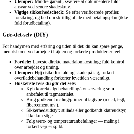
Ulemper:
Mindre garanti, sværere at dokumentere fuldt
ansvar ved senere skadeskrav.
Vigtige sikkerhedscheck:
Se efter verificerede profiler,
forsikring, og bed om skriftlig aftale med betalingsplan (ikke
fuld forudbetaling).
Gør‑det‑selv (DIY)
For handymen med erfaring og tiden til det: du kan spare penge,
men risikoen ved arbejde i højden og forkerte produkter er reel.
Fordele:
Laveste direkte materialomkostning; fuld kontrol
over arbejdet og timing.
Ulemper:
Høj risiko for fald og skade på tag, forkert
overfladebehandling forkorter levetiden væsentligt.
Huskeliste hvis du gør det selv:
Køb korrekt algebehandling/konservering som
anbefalet til tagmaterialet.
Brug godkendt maling/primer til tagtype (metal, tegl,
fibercement mv.).
Sikkerhedsudstyr: stillads eller godkendt klatreudstyr,
ikke kun stige.
Følg tørre- og temperaturanbefalinger — maling i
forkert vejr er spild.