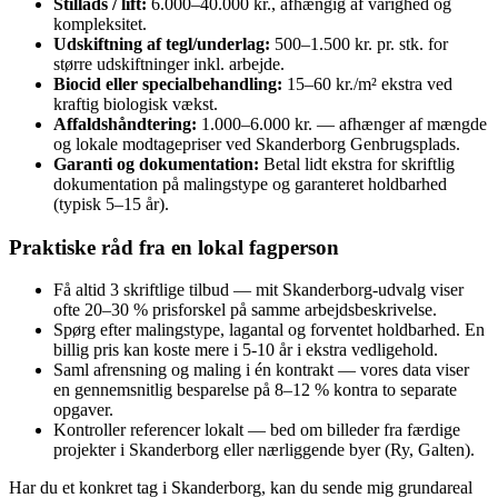
Stillads / lift:
6.000–40.000 kr., afhængig af varighed og
kompleksitet.
Udskiftning af tegl/underlag:
500–1.500 kr. pr. stk. for
større udskiftninger inkl. arbejde.
Biocid eller specialbehandling:
15–60 kr./m² ekstra ved
kraftig biologisk vækst.
Affaldshåndtering:
1.000–6.000 kr. — afhænger af mængde
og lokale modtagepriser ved Skanderborg Genbrugsplads.
Garanti og dokumentation:
Betal lidt ekstra for skriftlig
dokumentation på malingstype og garanteret holdbarhed
(typisk 5–15 år).
Praktiske råd fra en lokal fagperson
Få altid 3 skriftlige tilbud — mit Skanderborg‑udvalg viser
ofte 20–30 % prisforskel på samme arbejdsbeskrivelse.
Spørg efter malingstype, lagantal og forventet holdbarhed. En
billig pris kan koste mere i 5‑10 år i ekstra vedligehold.
Saml afrensning og maling i én kontrakt — vores data viser
en gennemsnitlig besparelse på 8–12 % kontra to separate
opgaver.
Kontroller referencer lokalt — bed om billeder fra færdige
projekter i Skanderborg eller nærliggende byer (Ry, Galten).
Har du et konkret tag i Skanderborg, kan du sende mig grundareal