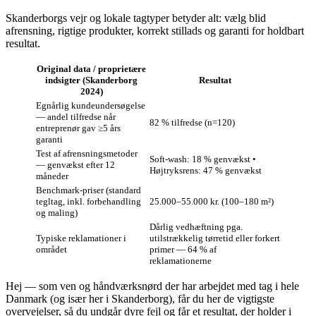
Skanderborgs vejr og lokale tagtyper betyder alt: vælg blid
afrensning, rigtige produkter, korrekt stillads og garanti for holdbart
resultat.
Original data / proprietære
indsigter (Skanderborg
Resultat
2024)
Egnårlig kundeundersøgelse
— andel tilfredse når
82 % tilfredse (n=120)
entreprenør gav ≥5 års
garanti
Test af afrensningsmetoder
Soft‑wash: 18 % genvækst •
— genvækst efter 12
Højtryksrens: 47 % genvækst
måneder
Benchmark‑priser (standard
tegltag, inkl. forbehandling
25.000–55.000 kr. (100–180 m²)
og maling)
Dårlig vedhæftning pga.
Typiske reklamationer i
utilstrækkelig tørretid eller forkert
området
primer — 64 % af
reklamationerne
Hej — som ven og håndværksnørd der har arbejdet med tag i hele
Danmark (og især her i Skanderborg), får du her de vigtigste
overvejelser, så du undgår dyre fejl og får et resultat, der holder i