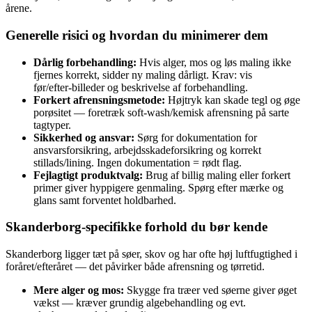
årene.
Generelle risici og hvordan du minimerer dem
Dårlig forbehandling:
Hvis alger, mos og løs maling ikke
fjernes korrekt, sidder ny maling dårligt. Krav: vis
før/efter‑billeder og beskrivelse af forbehandling.
Forkert afrensningsmetode:
Højtryk kan skade tegl og øge
porøsitet — foretræk soft‑wash/kemisk afrensning på sarte
tagtyper.
Sikkerhed og ansvar:
Sørg for dokumentation for
ansvarsforsikring, arbejdsskadeforsikring og korrekt
stillads/lining. Ingen dokumentation = rødt flag.
Fejlagtigt produktvalg:
Brug af billig maling eller forkert
primer giver hyppigere genmaling. Spørg efter mærke og
glans samt forventet holdbarhed.
Skanderborg‑specifikke forhold du bør kende
Skanderborg ligger tæt på søer, skov og har ofte høj luftfugtighed i
foråret/efteråret — det påvirker både afrensning og tørretid.
Mere alger og mos:
Skygge fra træer ved søerne giver øget
vækst — kræver grundig algebehandling og evt.