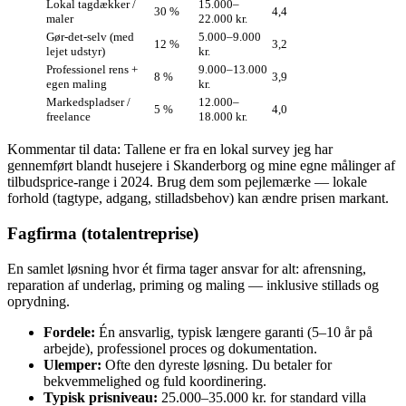
Lokal tagdækker /
15.000–
30 %
4,4
maler
22.000 kr.
Gør‑det‑selv (med
5.000–9.000
12 %
3,2
lejet udstyr)
kr.
Professionel rens +
9.000–13.000
8 %
3,9
egen maling
kr.
Markedspladser /
12.000–
5 %
4,0
freelance
18.000 kr.
Kommentar til data: Tallene er fra en lokal survey jeg har
gennemført blandt husejere i Skanderborg og mine egne målinger af
tilbudsprice-range i 2024. Brug dem som pejlemærke — lokale
forhold (tagtype, adgang, stilladsbehov) kan ændre prisen markant.
Fagfirma (totalentreprise)
En samlet løsning hvor ét firma tager ansvar for alt: afrensning,
reparation af underlag, priming og maling — inklusive stillads og
oprydning.
Fordele:
Én ansvarlig, typisk længere garanti (5–10 år på
arbejde), professionel proces og dokumentation.
Ulemper:
Ofte den dyreste løsning. Du betaler for
bekvemmelighed og fuld koordinering.
Typisk prisniveau:
25.000–35.000 kr. for standard villa