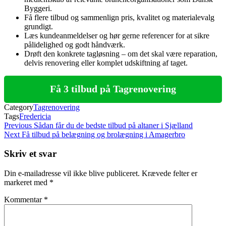
Byggeri.
Få flere tilbud og sammenlign pris, kvalitet og materialevalg
grundigt.
Læs kundeanmeldelser og hør gerne referencer for at sikre
pålidelighed og godt håndværk.
Drøft den konkrete tagløsning – om det skal være reparation,
delvis renovering eller komplet udskiftning af taget.
Få 3 tilbud på Tagrenovering
Category
Tagrenovering
Tags
Fredericia
Indlægsnavigation
Previous
Previous
Sådan får du de bedste tilbud på altaner i Sjælland
Post
Next
Next
Få tilbud på belægning og brolægning i Amagerbro
Post
Skriv et svar
Din e-mailadresse vil ikke blive publiceret.
Krævede felter er
markeret med
*
Kommentar
*