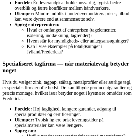
Fordele:
Én leverandør at holde ansvarlig, typisk bedre
overblik og færre konflikter mellem håndværkere.
Ulemper:
Mindre indblik i underleverandørers priser; tilbud
kan være dyrere end at sammensætte selv.
Spørg entreprenøren:
Hvad er omfanget af entreprisen (tagelementer,
isolering, inddækning, tagrender)?
Hvem står for myndigheds‑ eller anlægsansøgninger?
Kan I vise eksempler på totalløsninger i
Jylland/Fredericia?
Specialiseret tagfirma — når materialevalg betyder
noget
Hvis du vælger zink, tagpap, ståltag, metalprofiler eller særlige tegl,
er specialistfirmaer ofte bedst. De kan tilbyde producentgarantier og
præcis montage, hvilket især betyder noget i kystnære områder som
Fredericia.
Fordele:
Høj faglighed, længere garantier, adgang til
specialprodukter og certificeringer.
Ulemper:
Typisk højere pris; leveringstider på
specialmaterialer kan være længere.
Spørg om: