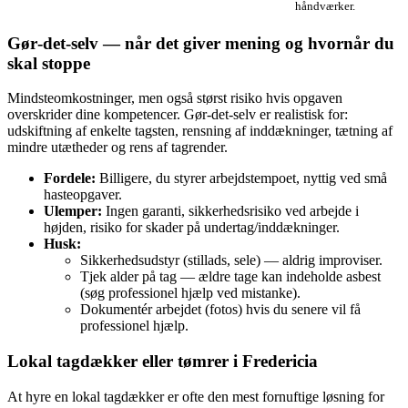
håndværker.
Gør‑det‑selv — når det giver mening og hvornår du
skal stoppe
Mindsteomkostninger, men også størst risiko hvis opgaven
overskrider dine kompetencer. Gør‑det‑selv er realistisk for:
udskiftning af enkelte tagsten, rensning af inddækninger, tætning af
mindre utætheder og rens af tagrender.
Fordele:
Billigere, du styrer arbejdstempoet, nyttig ved små
hasteopgaver.
Ulemper:
Ingen garanti, sikkerhedsrisiko ved arbejde i
højden, risiko for skader på undertag/inddækninger.
Husk:
Sikkerhedsudstyr (stillads, sele) — aldrig improviser.
Tjek alder på tag — ældre tage kan indeholde asbest
(søg professionel hjælp ved mistanke).
Dokumentér arbejdet (fotos) hvis du senere vil få
professionel hjælp.
Lokal tagdækker eller tømrer i Fredericia
At hyre en lokal tagdækker er ofte den mest fornuftige løsning for