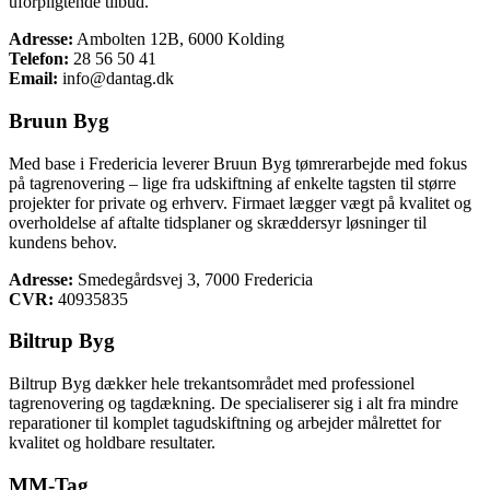
uforpligtende tilbud.
Adresse:
Ambolten 12B, 6000 Kolding
Telefon:
28 56 50 41
Email:
info@dantag.dk
Bruun Byg
Med base i Fredericia leverer Bruun Byg tømrerarbejde med fokus
på tagrenovering – lige fra udskiftning af enkelte tagsten til større
projekter for private og erhverv. Firmaet lægger vægt på kvalitet og
overholdelse af aftalte tidsplaner og skræddersyr løsninger til
kundens behov.
Adresse:
Smedegårdsvej 3, 7000 Fredericia
CVR:
40935835
Biltrup Byg
Biltrup Byg dækker hele trekantsområdet med professionel
tagrenovering og tagdækning. De specialiserer sig i alt fra mindre
reparationer til komplet tagudskiftning og arbejder målrettet for
kvalitet og holdbare resultater.
MM-Tag