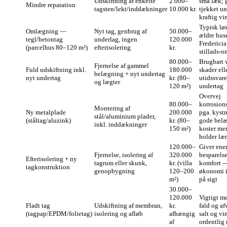
Udskiftning af enkelte
2.000–
små læk; g
Mindre reparation
tagsten/lekt/inddækninger
10.000 kr.
tjekket un
kraftig vi
Typisk løs
Omlægning —
Nyt tag, genbrug af
50.000–
ældre huse
tegl/betontag
underlag, ingen
120.000
Fredericia
(parcelhus 80–120 m²)
efterisolering
kr.
stillads‑
80.000–
Brugbart 
Fjernelse af gammel
Fuld udskiftning inkl.
180.000
skader ell
belægning + nyt undertag
nyt undertag
kr. (80–
utidssvar
og lægter
120 m²)
undertag
Overvej
80.000–
korrosion
Montering af
Ny metalplade
200.000
pga. kyst
stål/aluminium plader,
(ståltag/aluzink)
kr. (80–
gode bel
inkl. inddækninger
150 m²)
koster me
holder læ
120.000–
Giver ener
Fjernelse, isolering af
320.000
besparelse
Efterisolering + ny
tagrum eller skunk,
kr. (villa
komfort —
tagkonstruktion
genopbygning
120–200
økonomi i
m²)
på sigt
30.000–
120.000
Vigtigt m
Fladt tag
Udskiftning af membran,
kr.
fald og a
(tagpap/EPDM/folietag)
isolering og afløb
afhængig
salt og vi
af
ordentlig