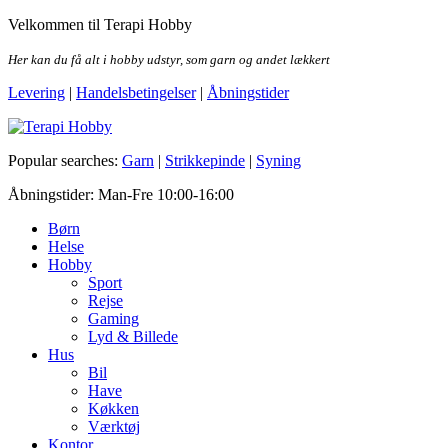
Skip
Velkommen til Terapi Hobby
to
the
Her kan du få alt i hobby udstyr, som garn og andet lækkert
content
Levering
|
Handelsbetingelser
|
Åbningstider
Terapi Hobby
Popular searches:
Garn
|
Strikkepinde
|
Syning
Åbningstider: Man-Fre 10:00-16:00
Børn
Helse
Hobby
Sport
Rejse
Gaming
Lyd & Billede
Hus
Bil
Have
Køkken
Værktøj
Kontor