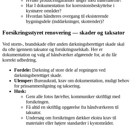
Hvilke producentgarantier følger med materialerne?
Har I dokumentation for korrosionsbeskyttelse i
kystnære områder?
Hvordan håndteres overgang til eksisterende
bygningsdele (inddækninger, skotrender)?
Forsikringsstyret renovering — skader og taksator
Ved storm-, brandskade eller anden dækningsberettiget skade skal
du ofte igennem taksator og forsikringsselskab. Her er
dokumentation og valg af håndværker afgørende for, at du får
korrekt udbedring.
Fordele:
Dækning af store dele af regningen ved
dækningsberettiget skade.
Ulemper:
Bureaukrati, krav om dokumentation, muligt behov
for prissammenligning og taksering.
Husk:
Gem alle fotos før/efter, kommuniker skriftligt med
forsikringen.
Få altid en skriftlig opgørelse fra håndværkeren til
taksator.
Undersøg om forsikringen dækker ekstra krav til
materialer eller højere standarder i kystområder.