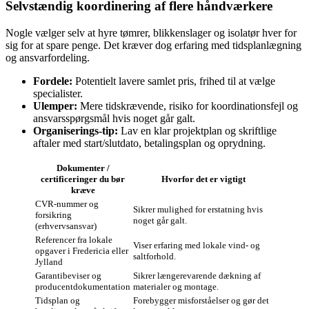
Selvstændig koordinering af flere håndværkere
Nogle vælger selv at hyre tømrer, blikkenslager og isolatør hver for
sig for at spare penge. Det kræver dog erfaring med tidsplanlægning
og ansvarfordeling.
Fordele:
Potentielt lavere samlet pris, frihed til at vælge
specialister.
Ulemper:
Mere tidskrævende, risiko for koordinationsfejl og
ansvarsspørgsmål hvis noget går galt.
Organiserings-tip:
Lav en klar projektplan og skriftlige
aftaler med start/slutdato, betalingsplan og oprydning.
Dokumenter /
certificeringer du bør
Hvorfor det er vigtigt
kræve
CVR‑nummer og
Sikrer mulighed for erstatning hvis
forsikring
noget går galt.
(erhvervsansvar)
Referencer fra lokale
Viser erfaring med lokale vind- og
opgaver i Fredericia eller
saltforhold.
Jylland
Garantibeviser og
Sikrer længerevarende dækning af
producentdokumentation
materialer og montage.
Tidsplan og
Forebygger misforståelser og gør det