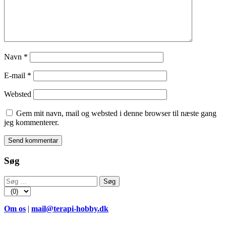
Navn
*
E-mail
*
Websted
Gem mit navn, mail og websted i denne browser til næste gang
jeg kommenterer.
Søg
Søg
efter:
Om os
|
mail@terapi-hobby.dk