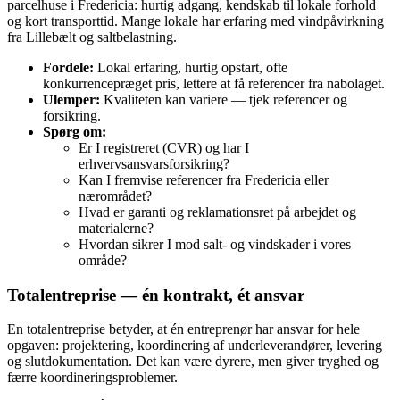
parcelhuse i Fredericia: hurtig adgang, kendskab til lokale forhold
og kort transporttid. Mange lokale har erfaring med vindpåvirkning
fra Lillebælt og saltbelastning.
Fordele:
Lokal erfaring, hurtig opstart, ofte
konkurrencepræget pris, lettere at få referencer fra nabolaget.
Ulemper:
Kvaliteten kan variere — tjek referencer og
forsikring.
Spørg om:
Er I registreret (CVR) og har I
erhvervsansvarsforsikring?
Kan I fremvise referencer fra Fredericia eller
nærområdet?
Hvad er garanti og reklamationsret på arbejdet og
materialerne?
Hvordan sikrer I mod salt‑ og vindskader i vores
område?
Totalentreprise — én kontrakt, ét ansvar
En totalentreprise betyder, at én entreprenør har ansvar for hele
opgaven: projektering, koordinering af underleverandører, levering
og slutdokumentation. Det kan være dyrere, men giver tryghed og
færre koordineringsproblemer.