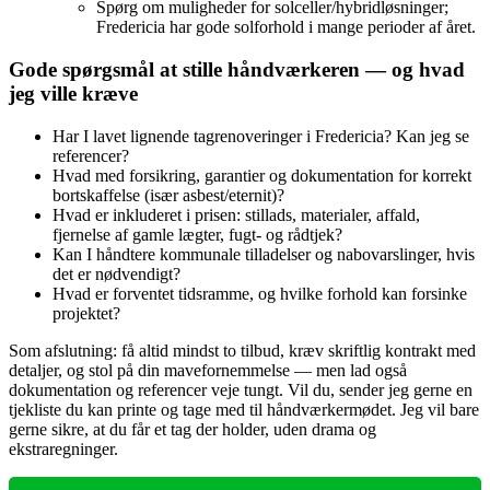
Spørg om muligheder for solceller/hybridløsninger;
Fredericia har gode solforhold i mange perioder af året.
Gode spørgsmål at stille håndværkeren — og hvad
jeg ville kræve
Har I lavet lignende tagrenoveringer i Fredericia? Kan jeg se
referencer?
Hvad med forsikring, garantier og dokumentation for korrekt
bortskaffelse (især asbest/eternit)?
Hvad er inkluderet i prisen: stillads, materialer, affald,
fjernelse af gamle lægter, fugt- og råd­tjek?
Kan I håndtere kommunale tilladelser og nabo­varslinger, hvis
det er nødvendigt?
Hvad er forventet tidsramme, og hvilke forhold kan forsinke
projektet?
Som afslutning: få altid mindst to tilbud, kræv skriftlig kontrakt med
detaljer, og stol på din mavefornemmelse — men lad også
dokumentation og referencer veje tungt. Vil du, sender jeg gerne en
tjekliste du kan printe og tage med til håndværkermødet. Jeg vil bare
gerne sikre, at du får et tag der holder, uden drama og
ekstraregninger.