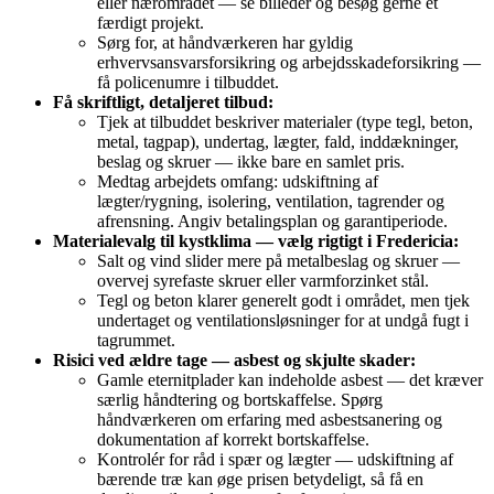
eller nærområdet — se billeder og besøg gerne et
færdigt projekt.
Sørg for, at håndværkeren har gyldig
erhvervsansvarsforsikring og arbejds­skadeforsikring —
få policenumre i tilbuddet.
Få skriftligt, detaljeret tilbud:
Tjek at tilbuddet beskriver materialer (type tegl, beton,
metal, tagpap), undertag, lægter, fald, inddækninger,
beslag og skruer — ikke bare en samlet pris.
Medtag arbejdets omfang: udskiftning af
lægter/rygning, isolering, ventilation, tagrender og
afrensning. Angiv betalingsplan og garantiperiode.
Materialevalg til kystklima — vælg rigtigt i Fredericia:
Salt og vind slider mere på metalbeslag og skruer —
overvej syrefaste skruer eller varmforzinket stål.
Tegl og beton klarer generelt godt i området, men tjek
undertaget og ventilationsløsninger for at undgå fugt i
tagrummet.
Risici ved ældre tage — asbest og skjulte skader:
Gamle eternitplader kan indeholde asbest — det kræver
særlig håndtering og bortskaffelse. Spørg
håndværkeren om erfaring med asbest­sanering og
dokumentation af korrekt bortskaffelse.
Kontrolér for råd i spær og lægter — udskiftning af
bærende træ kan øge prisen betydeligt, så få en