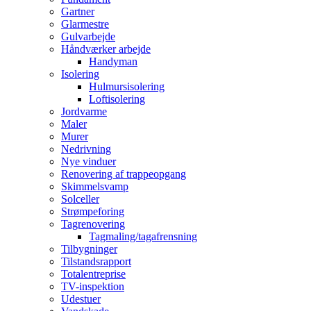
Gartner
Glarmestre
Gulvarbejde
Håndværker arbejde
Handyman
Isolering
Hulmursisolering
Loftisolering
Jordvarme
Maler
Murer
Nedrivning
Nye vinduer
Renovering af trappeopgang
Skimmelsvamp
Solceller
Strømpeforing
Tagrenovering
Tagmaling/tagafrensning
Tilbygninger
Tilstandsrapport
Totalentreprise
TV-inspektion
Udestuer