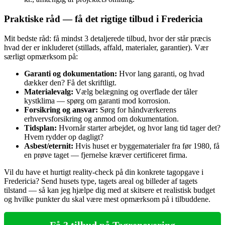
Praktiske råd — få det rigtige tilbud i Fredericia
Mit bedste råd: få mindst 3 detaljerede tilbud, hvor der står præcis
hvad der er inkluderet (stillads, affald, materialer, garantier). Vær
særligt opmærksom på:
Garanti og dokumentation:
Hvor lang garanti, og hvad
dækker den? Få det skriftligt.
Materialevalg:
Vælg belægning og overflade der tåler
kystklima — spørg om garanti mod korrosion.
Forsikring og ansvar:
Sørg for håndværkerens
erhvervsforsikring og anmod om dokumentation.
Tidsplan:
Hvornår starter arbejdet, og hvor lang tid tager det?
Hvem rydder op dagligt?
Asbest/eternit:
Hvis huset er byggematerialer fra før 1980, få
en prøve taget — fjernelse kræver certificeret firma.
Vil du have et hurtigt reality‑check på din konkrete tagopgave i
Fredericia? Send husets type, tagets areal og billeder af tagets
tilstand — så kan jeg hjælpe dig med at skitsere et realistisk budget
og hvilke punkter du skal være mest opmærksom på i tilbuddene.