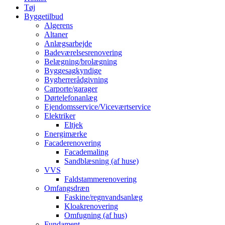
Tøj
Byggetilbud
Algerens
Altaner
Anlægsarbejde
Badeværelsesrenovering
Belægning/brolægning
Byggesagkyndige
Bygherrerådgivning
Carporte/garager
Dørtelefonanlæg
Ejendomsservice/Viceværtservice
Elektriker
Eltjek
Energimærke
Facaderenovering
Facademaling
Sandblæsning (af huse)
VVS
Faldstammerenovering
Omfangsdræn
Faskine/regnvandsanlæg
Kloakrenovering
Omfugning (af hus)
Fundament