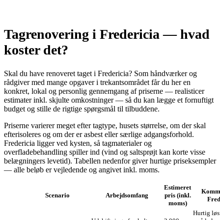
Tagrenovering i Fredericia — hvad
koster det?
Skal du have renoveret taget i Fredericia? Som håndværker og
rådgiver med mange opgaver i trekantsområdet får du her en
konkret, lokal og personlig gennemgang af priserne — realisticer
estimater inkl. skjulte omkostninger — så du kan lægge et fornuftigt
budget og stille de rigtige spørgsmål til tilbuddene.
Priserne varierer meget efter tagtype, husets størrelse, om der skal
efterisoleres og om der er asbest eller særlige adgangsforhold.
Fredericia ligger ved kysten, så tagmaterialer og
overfladebehandling spiller ind (vind og saltsprøjt kan korte visse
belægningers levetid). Tabellen nedenfor giver hurtige priseksempler
— alle beløb er vejledende og angivet inkl. moms.
Estimeret
Komm
Scenario
Arbejdsomfang
pris (inkl.
Fred
moms)
Hurtig lø