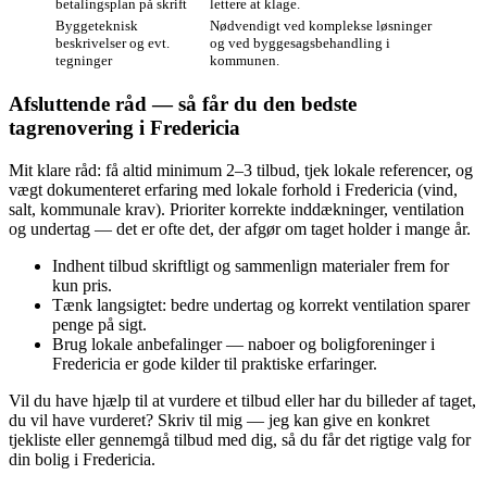
betalingsplan på skrift
lettere at klage.
Byggeteknisk
Nødvendigt ved komplekse løsninger
beskrivelser og evt.
og ved byggesagsbehandling i
tegninger
kommunen.
Afsluttende råd — så får du den bedste
tagrenovering i Fredericia
Mit klare råd: få altid minimum 2–3 tilbud, tjek lokale referencer, og
vægt dokumenteret erfaring med lokale forhold i Fredericia (vind,
salt, kommunale krav). Prioriter korrekte inddækninger, ventilation
og undertag — det er ofte det, der afgør om taget holder i mange år.
Indhent tilbud skriftligt og sammenlign materialer frem for
kun pris.
Tænk langsigtet: bedre undertag og korrekt ventilation sparer
penge på sigt.
Brug lokale anbefalinger — naboer og boligforeninger i
Fredericia er gode kilder til praktiske erfaringer.
Vil du have hjælp til at vurdere et tilbud eller har du billeder af taget,
du vil have vurderet? Skriv til mig — jeg kan give en konkret
tjekliste eller gennemgå tilbud med dig, så du får det rigtige valg for
din bolig i Fredericia.