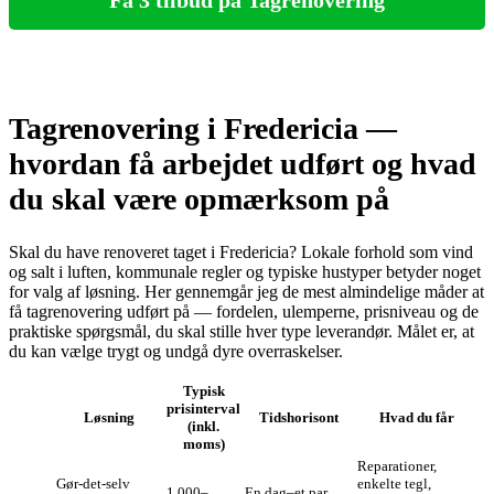
Få 3 tilbud på Tagrenovering
Tagrenovering i Fredericia —
hvordan få arbejdet udført og hvad
du skal være opmærksom på
Skal du have renoveret taget i Fredericia? Lokale forhold som vind
og salt i luften, kommunale regler og typiske hustyper betyder noget
for valg af løsning. Her gennemgår jeg de mest almindelige måder at
få tagrenovering udført på — fordelen, ulemperne, prisniveau og de
praktiske spørgsmål, du skal stille hver type leverandør. Målet er, at
du kan vælge trygt og undgå dyre overraskelser.
Typisk
prisinterval
Løsning
Tidshorisont
Hvad du får
(inkl.
moms)
Reparationer,
Gør‑det‑selv
enkelte tegl,
1.000–
En dag–et par