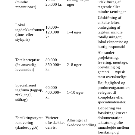
(mindre
udskiftning af
25.000 kr.
uger
reparationer)
tagrende eller
mindre tætninger.
Udskiftning af
enkelte felter,
Lokal
10.000–
omlægning af
tagdækker/tømrer
120.000+
1–4 uger
tagsten, mindre
(time- eller
kr.
totalløsninger;
stykpris)
lokal ekspertise og
hurtig responstid.
Alt samlet:
projektering,
Totalentreprise
80.000–
levering, montage,
(én ansvarlig
350.000+
2–8 uger
oprydning og
leverandør)
kr.
garanti — typisk
mest overskueligt.
Høj faglighed og
Specialiseret
60.000–
producentgarantier;
tagfirma (tagpap,
400.000+
1–10 uger
velegnet til
zink, tegl,
kr.
komplekse eller
ståltag)
specialmaterialer.
Udbedring via
forsikring: kræver
Forsikringsstyret
Varierer —
dokumentation,
Afhænger af
renovering
ofte dækket
taksator og ofte
skadesbehandling
(skadesopgør)
delvist
samarbejde mellem
forsikring og