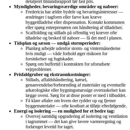
detaljeret tilstandsrapport før fast pris.
Myndigheder, bevaringsværdige områder og naboer:
Fredericia har ældre bydele og bevaringsinteresser —
ændringer i tagform eller farve kan kræve
byggetilladelse eller dispensation. Kontakt kommunen
eller spørg entreprenøren om håndtering af tilladelser.
Scaffolding og stillads på offentlig vej kræver ofte
tilladelse og besked til naboer — få det med i planen.
Tidsplan og sæson — undgå stormperioder:
Planlæg arbejde udenfor storm- og vintermånederne
hvis muligt — våde forhold øger risikoen for
forsinkelser og fugtskader.
Spørg om buffertid i kontrakten for uforudsete
vejrproblemer.
Prisfaldgruber og ekstraomkostninger:
Stillads, affaldshåndtering, kørsel,
genanvendelse/forbrænding af materialer og eventuelle
arkæologiske eller bygningsmæssige overraskelser kan
lægge oveni. Sørg for at disse poster er med i tilbuddet.
Få klare aftaler om hvem der rydder op og fjerner
byggematerialer — ofte kostbart at tilføje efterfølgende.
Energi og isolering — en mulighed for et bedre tag:
Overvej samtidig opgradering af isolering og ventilation
i tagrummet — det kan give lavere varmeregning og
forlænget levetid for taget.