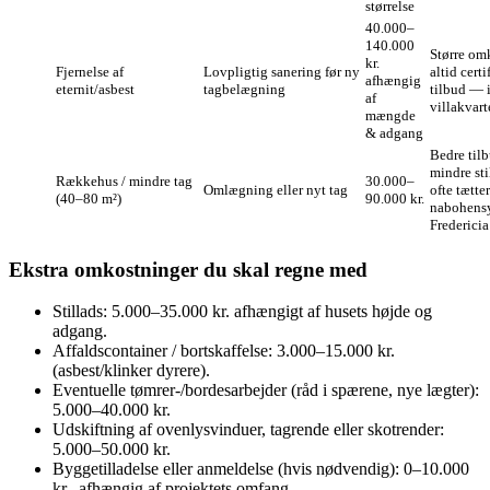
størrelse
40.000–
140.000
Større om
kr.
Fjernelse af
Lovpligtig sanering før ny
altid certi
afhængig
eternit/asbest
tagbelægning
tilbud — i
af
villakvart
mængde
& adgang
Bedre til
mindre sti
Rækkehus / mindre tag
30.000–
Omlægning eller nyt tag
ofte tætte
(40–80 m²)
90.000 kr.
nabohensy
Fredericia
Ekstra omkostninger du skal regne med
Stillads: 5.000–35.000 kr. afhængigt af husets højde og
adgang.
Affaldscontainer / bortskaffelse: 3.000–15.000 kr.
(asbest/klinker dyrere).
Eventuelle tømrer‑/bordesarbejder (råd i spærene, nye lægter):
5.000–40.000 kr.
Udskiftning af ovenlysvinduer, tagrende eller skotrender:
5.000–50.000 kr.
Byggetilladelse eller anmeldelse (hvis nødvendig): 0–10.000
kr., afhængig af projektets omfang.