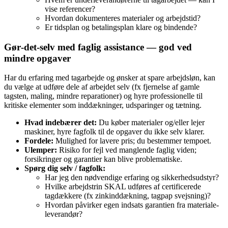
vise referencer?
Hvordan dokumenteres materialer og arbejdstid?
Er tidsplan og betalingsplan klare og bindende?
Gør‑det‑selv med faglig assistance — god ved
mindre opgaver
Har du erfaring med tagarbejde og ønsker at spare arbejdsløn, kan
du vælge at udføre dele af arbejdet selv (fx fjernelse af gamle
tagsten, maling, mindre reparationer) og hyre professionelle til
kritiske elementer som inddækninger, udsparinger og tætning.
Hvad indebærer det:
Du køber materialer og/eller lejer
maskiner, hyre fagfolk til de opgaver du ikke selv klarer.
Fordele:
Mulighed for lavere pris; du bestemmer tempoet.
Ulemper:
Risiko for fejl ved manglende faglig viden;
forsikringer og garantier kan blive problematiske.
Spørg dig selv / fagfolk:
Har jeg den nødvendige erfaring og sikkerhedsudstyr?
Hvilke arbejdstrin SKAL udføres af certificerede
tagdækkere (fx zinkinddækning, tagpap svejsning)?
Hvordan påvirker egen indsats garantien fra materiale­
leverandør?