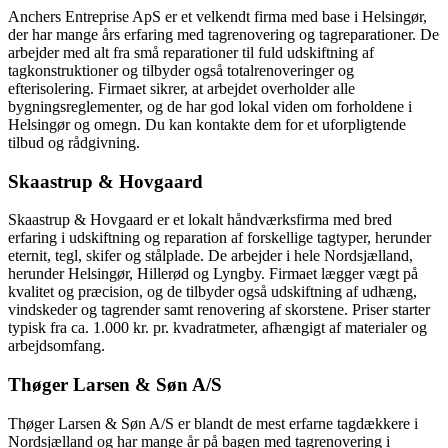
Anchers Entreprise ApS er et velkendt firma med base i Helsingør,
der har mange års erfaring med tagrenovering og tagreparationer. De
arbejder med alt fra små reparationer til fuld udskiftning af
tagkonstruktioner og tilbyder også totalrenoveringer og
efterisolering. Firmaet sikrer, at arbejdet overholder alle
bygningsreglementer, og de har god lokal viden om forholdene i
Helsingør og omegn. Du kan kontakte dem for et uforpligtende
tilbud og rådgivning.
Skaastrup & Hovgaard
Skaastrup & Hovgaard er et lokalt håndværksfirma med bred
erfaring i udskiftning og reparation af forskellige tagtyper, herunder
eternit, tegl, skifer og stålplade. De arbejder i hele Nordsjælland,
herunder Helsingør, Hillerød og Lyngby. Firmaet lægger vægt på
kvalitet og præcision, og de tilbyder også udskiftning af udhæng,
vindskeder og tagrender samt renovering af skorstene. Priser starter
typisk fra ca. 1.000 kr. pr. kvadratmeter, afhængigt af materialer og
arbejdsomfang.
Thøger Larsen & Søn A/S
Thøger Larsen & Søn A/S er blandt de mest erfarne tagdækkere i
Nordsjælland og har mange år på bagen med tagrenovering i