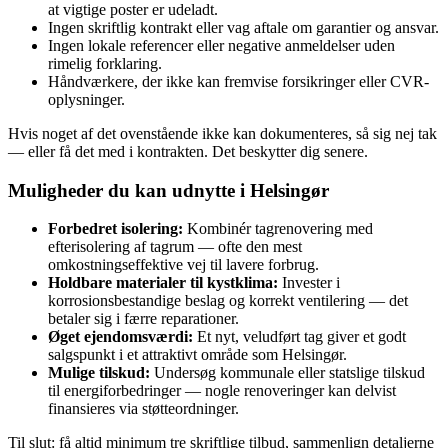
at vigtige poster er udeladt.
Ingen skriftlig kontrakt eller vag aftale om garantier og ansvar.
Ingen lokale referencer eller negative anmeldelser uden
rimelig forklaring.
Håndværkere, der ikke kan fremvise forsikringer eller CVR-
oplysninger.
Hvis noget af det ovenstående ikke kan dokumenteres, så sig nej tak
— eller få det med i kontrakten. Det beskytter dig senere.
Muligheder du kan udnytte i Helsingør
Forbedret isolering:
Kombinér tagrenovering med
efterisolering af tagrum — ofte den mest
omkostningseffektive vej til lavere forbrug.
Holdbare materialer til kystklima:
Invester i
korrosionsbestandige beslag og korrekt ventilering — det
betaler sig i færre reparationer.
Øget ejendomsværdi:
Et nyt, veludført tag giver et godt
salgspunkt i et attraktivt område som Helsingør.
Mulige tilskud:
Undersøg kommunale eller statslige tilskud
til energiforbedringer — nogle renoveringer kan delvist
finansieres via støtteordninger.
Til slut: få altid minimum tre skriftlige tilbud, sammenlign detaljerne