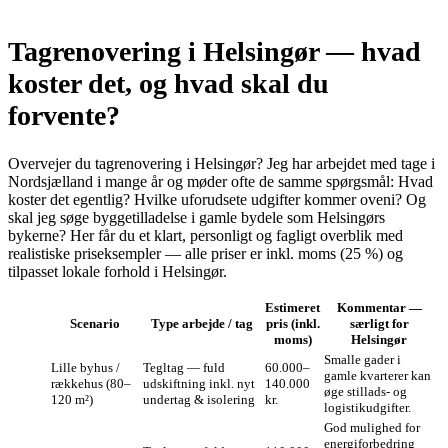
Tagrenovering i Helsingør — hvad
koster det, og hvad skal du
forvente?
Overvejer du tagrenovering i Helsingør? Jeg har arbejdet med tage i
Nordsjælland i mange år og møder ofte de samme spørgsmål: Hvad
koster det egentlig? Hvilke uforudsete udgifter kommer oveni? Og
skal jeg søge byggetilladelse i gamle bydele som Helsingørs
bykerne? Her får du et klart, personligt og fagligt overblik med
realistiske priseksempler — alle priser er inkl. moms (25 %) og
tilpasset lokale forhold i Helsingør.
Estimeret
Kommentar —
Scenario
Type arbejde / tag
pris (inkl.
særligt for
moms)
Helsingør
Smalle gader i
Lille byhus /
Tegltag — fuld
60.000–
gamle kvarterer kan
rækkehus (80–
udskiftning inkl. nyt
140.000
øge stillads- og
120 m²)
undertag & isolering
kr.
logistikudgifter.
God mulighed for
energiforbedring