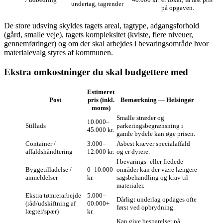
undertag, tagrender
på opgaven.
De store udsving skyldes tagets areal, tagtype, adgangsforhold
(gård, smalle veje), tagets kompleksitet (kviste, flere niveuer,
gennemføringer) og om der skal arbejdes i bevaringsområde hvor
materialevalg styres af kommunen.
Ekstra omkostninger du skal budgettere med
Estimeret
Post
pris (inkl.
Bemærkning — Helsingør
moms)
Smalle stræder og
10.000–
Stillads
parkeringsbegrænsning i
45.000 kr.
gamle bydele kan øge prisen.
Container /
3.000–
Asbest kræver specialaffald
affaldshåndtering
12.000 kr.
og er dyrere.
I bevarings- eller fredede
Byggetilladelse /
0–10.000
områder kan der være længere
anmeldelser
kr.
sagsbehandling og krav til
materialer.
Ekstra tømrerarbejde
5.000–
Dårligt underlag opdages ofte
(råd/udskiftning af
60.000+
først ved opbrydning.
lægter/spær)
kr.
Kan give besparelser på