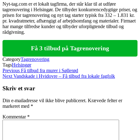
Nyt-tag.com er et lokalt tagfirma, der står klar til at udføre
tagrenovering i Helsingør. De tilbyder konkurrencedygtige priser, og
prisen for tagrenovering og nyt tag starter typisk fra 332 – 1.831 kr.
pr. kvadratmeter, afhængigt af arbejdsomfang og materialer. Firmaet
har mange tilfredse kunder og tilbyder uforpligtende tilbud og
rådgivning.
Få 3 tilbud på Tagrenovering
Category
Tagrenovering
Tags
Helsingør
Indlægsnavigation
Previous
Previous
Få tilbud fra murer i Søllerød
Post
Next
Next
Vandskade i Hvidovre – Få tilbud fra lokale fagfolk
Post
Skriv et svar
Din e-mailadresse vil ikke blive publiceret.
Krævede felter er
markeret med
*
Kommentar
*