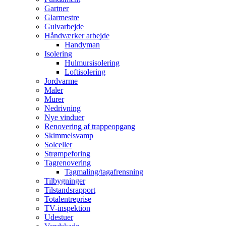
Gartner
Glarmestre
Gulvarbejde
Håndværker arbejde
Handyman
Isolering
Hulmursisolering
Loftisolering
Jordvarme
Maler
Murer
Nedrivning
Nye vinduer
Renovering af trappeopgang
Skimmelsvamp
Solceller
Strømpeforing
Tagrenovering
Tagmaling/tagafrensning
Tilbygninger
Tilstandsrapport
Totalentreprise
TV-inspektion
Udestuer