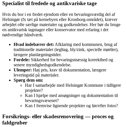
Specialist til fredede og antikvariske tage
Hvis du bor i en fredet ejendom eller en bevaringsværdig del af
Helsingør (fx tæt på kernebyen eller Kronborg‑området), kræver
arbejdet ofte særlige materialer og godkendelser. Her bør du bruge
en antikvarisk tagmager eller konservator med erfaring i det
nødvendige håndværk.
Hvad indebærer det:
Afklaring med kommunen, brug af
traditionelle materialer (tegltag, bly/zink, specielle mørtler),
længere planlægningstider.
Fordele:
Sikkerhed for bevaringsmæssig korrekthed og
senere myndighedsgodkendelse.
Ulemper:
Høj pris, krav til dokumentation, længere
leveringstid på materialer.
Spørg dem om:
Har I samarbejde med Helsingør Kommune i tidligere
projekter?
Kan I hjælpe med ansøgninger og dokumentation til
bevaringsvæsenet?
Kan I fremvise lignende projekter og før/efter fotos?
Forsikrings‑ eller skadesrenovering — proces og
faldgruber