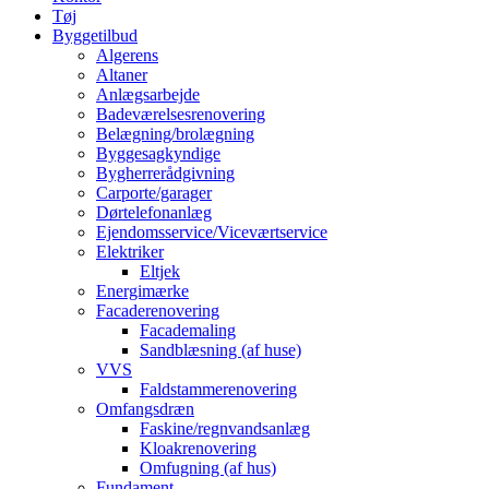
Tøj
Byggetilbud
Algerens
Altaner
Anlægsarbejde
Badeværelsesrenovering
Belægning/brolægning
Byggesagkyndige
Bygherrerådgivning
Carporte/garager
Dørtelefonanlæg
Ejendomsservice/Viceværtservice
Elektriker
Eltjek
Energimærke
Facaderenovering
Facademaling
Sandblæsning (af huse)
VVS
Faldstammerenovering
Omfangsdræn
Faskine/regnvandsanlæg
Kloakrenovering
Omfugning (af hus)
Fundament