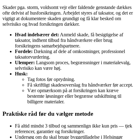
Skader pga. storm, voldsomt vejr eller faldende genstande dækkes
ofte delvist af husforsikringen. Arbejdet styres af taksator, og det er
vigtigt at dokumentere skaden grundigt og få klar besked om
selvrisiko og hvad forsikringen dækker.
Hvad indebærer det:
Anmeld skade, få besigtigelse af
taksator, indhent tilbud fra håndværkere eller brug
forsikringens samarbejdspartnere.
Fordele:
Dækning af dele af omkostninger, professionel
taksatorvurdering.
Ulemper:
Langsom proces, begrænsninger i materialevalg,
selvrisiko kan være høj.
Husk:
Tag fotos før oprydning.
Få skriftligt skadesoverslag fra håndværker før accept.
Vær opmærksom på at forsikringen kan kræve
bestemte løsninger eller begrænse udskiftning til
billigere materialer.
Praktiske råd før du vælger metode
Få altid mindst 3 tilbud og sammenlign ikke kun pris — tjek
referencer, garantier og forsikringer.
Undersøg om du skal bruge byggetilladelse i Helsingør