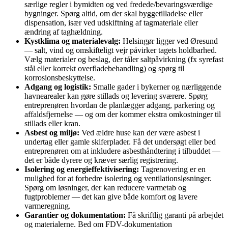
særlige regler i bymidten og ved fredede/bevaringsværdige
bygninger. Spørg altid, om der skal byggetilladelse eller
dispensation, især ved udskiftning af tagmateriale eller
ændring af taghældning.
Kystklima og materialevalg:
Helsingør ligger ved Øresund
— salt, vind og omskifteligt vejr påvirker tagets holdbarhed.
Vælg materialer og beslag, der tåler saltpåvirkning (fx syrefast
stål eller korrekt overfladebehandling) og spørg til
korrosionsbeskyttelse.
Adgang og logistik:
Smalle gader i bykerner og nærliggende
havnearealer kan gøre stillads og levering sværere. Spørg
entreprenøren hvordan de planlægger adgang, parkering og
affaldsfjernelse — og om der kommer ekstra omkostninger til
stillads eller kran.
Asbest og miljø:
Ved ældre huse kan der være asbest i
undertag eller gamle skiferplader. Få det undersøgt eller bed
entreprenøren om at inkludere asbesthåndtering i tilbuddet —
det er både dyrere og kræver særlig registrering.
Isolering og energieffektivisering:
Tagrenovering er en
mulighed for at forbedre isolering og ventilationsløsninger.
Spørg om løsninger, der kan reducere varmetab og
fugtproblemer — det kan give både komfort og lavere
varmeregning.
Garantier og dokumentation:
Få skriftlig garanti på arbejdet
og materialerne. Bed om FDV-dokumentation