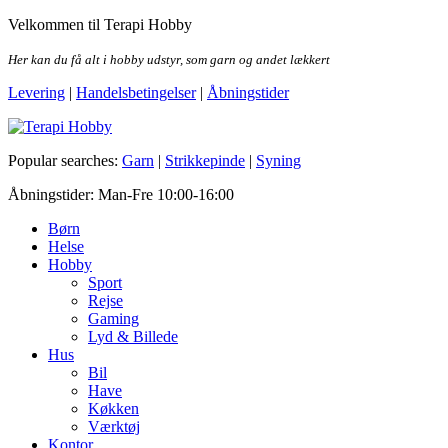
Skip
Velkommen til Terapi Hobby
to
the
Her kan du få alt i hobby udstyr, som garn og andet lækkert
content
Levering
|
Handelsbetingelser
|
Åbningstider
Terapi Hobby
Popular searches:
Garn
|
Strikkepinde
|
Syning
Åbningstider: Man-Fre 10:00-16:00
Børn
Helse
Hobby
Sport
Rejse
Gaming
Lyd & Billede
Hus
Bil
Have
Køkken
Værktøj
Kontor