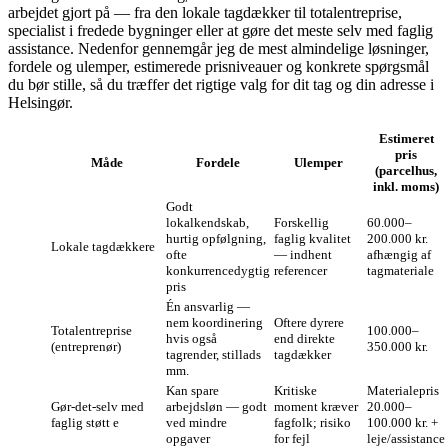
arbejdet gjort på — fra den lokale tagdækker til totalentreprise,
specialist i fredede bygninger eller at gøre det meste selv med faglig
assistance. Nedenfor gennemgår jeg de mest almindelige løsninger,
fordele og ulemper, estimerede prisniveauer og konkrete spørgsmål
du bør stille, så du træffer det rigtige valg for dit tag og din adresse i
Helsingør.
Estimeret
pris
Måde
Fordele
Ulemper
(parcelhus,
inkl. moms)
Godt
lokalkendskab,
Forskellig
60.000–
hurtig opfølgning,
faglig kvalitet
200.000 kr.
Lokale tagdækkere
ofte
— indhent
afhængig af
konkurrencedygtig
referencer
tagmateriale
pris
Én ansvarlig —
nem koordinering
Oftere dyrere
Totalentreprise
100.000–
hvis også
end direkte
(entreprenør)
350.000 kr.
tagrender, stillads
tagdækker
mm.
Kan spare
Kritiske
Materialepris
Gør‑det‑selv med
arbejdsløn — godt
moment kræver
20.000–
faglig støtt e
ved mindre
fagfolk; risiko
100.000 kr. +
opgaver
for fejl
leje/assistance