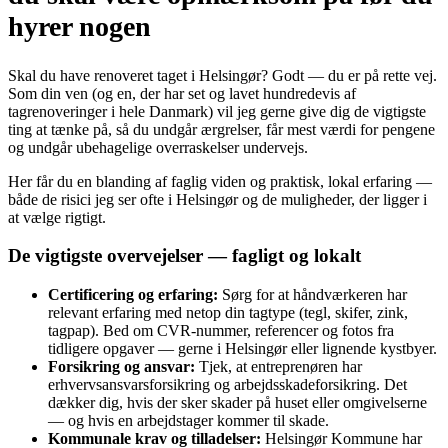
hyrer nogen
Skal du have renoveret taget i Helsingør? Godt — du er på rette vej.
Som din ven (og en, der har set og lavet hundredevis af
tagrenoveringer i hele Danmark) vil jeg gerne give dig de vigtigste
ting at tænke på, så du undgår ærgrelser, får mest værdi for pengene
og undgår ubehagelige overraskelser undervejs.
Her får du en blanding af faglig viden og praktisk, lokal erfaring —
både de risici jeg ser ofte i Helsingør og de muligheder, der ligger i
at vælge rigtigt.
De vigtigste overvejelser — fagligt og lokalt
Certificering og erfaring:
Sørg for at håndværkeren har
relevant erfaring med netop din tagtype (tegl, skifer, zink,
tagpap). Bed om CVR-nummer, referencer og fotos fra
tidligere opgaver — gerne i Helsingør eller lignende kystbyer.
Forsikring og ansvar:
Tjek, at entreprenøren har
erhvervsansvarsforsikring og arbejdsskadeforsikring. Det
dækker dig, hvis der sker skader på huset eller omgivelserne
— og hvis en arbejdstager kommer til skade.
Kommunale krav og tilladelser:
Helsingør Kommune har