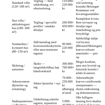
Tegltag — fuld
110.000–
Standard villa
ved isolering;
udskiftning, evt.
220.000
(120–180 m²)
kontakt Helsingør
efterisolering
kr.
Kommune ved
bevaringsområder.
Komplekse kviste,
Stor villa /
Tegltag / specielle
200.000–
flere niveauer og
arkitekttegnet
profiler / smukke
450.000+
detaljer øger
hus (180–300
detaljer
kr.
timeforbrug og pris
m²)
betydeligt.
Saltholdigt miljø
Stål/metaltag med
ved kysten
Sommerhus /
90.000–
korrosionsbeskyttelse
(Øresund/Helsingør)
kystnært hus
220.000
eller mos‑resistente
kræver robuste
(80–150 m²)
kr.
tagsten
materialer — pris
op.
Meget kostbart,
Skifer —
300.000–
Skifertag /
men stor levetid og
langtidsholdbar, høj
700.000+
natursten
historisk korrekt i
håndværkstid
kr.
ældre kvarterer.
70.000–
Asbestarbejde
Asbestcement
250.000
kræver certificerede
Sikker fjernelse + nyt
(fjernelse og
kr.
entreprenører —
tag
erstatning)
afhængig
ekstra omkostning
af areal
og dokumentation.
Ofte billigere
Udskiftning enkelte
Småreparationer
5.000–
løsning hvis skaden
tagsten, reparation
/ udbedring
40.000 kr.
er lokal; få fast pris