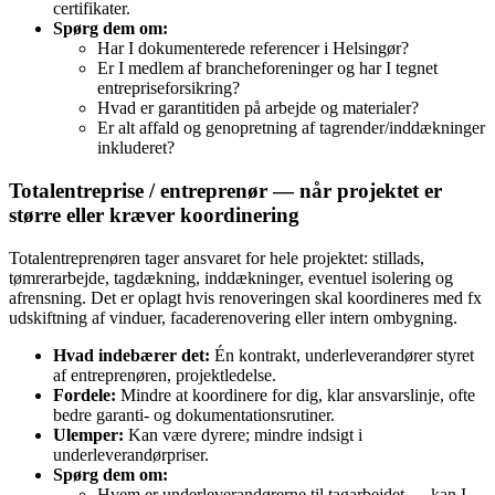
certifikater.
Spørg dem om:
Har I dokumenterede referencer i Helsingør?
Er I medlem af brancheforeninger og har I tegnet
entrepriseforsikring?
Hvad er garantitiden på arbejde og materialer?
Er alt affald og genopretning af tagrender/inddækninger
inkluderet?
Totalentreprise / entreprenør — når projektet er
større eller kræver koordinering
Totalentreprenøren tager ansvaret for hele projektet: stillads,
tømrerarbejde, tagdækning, inddækninger, eventuel isolering og
afrensning. Det er oplagt hvis renoveringen skal koordineres med fx
udskiftning af vinduer, facaderenovering eller intern ombygning.
Hvad indebærer det:
Én kontrakt, underleverandører styret
af entreprenøren, projektledelse.
Fordele:
Mindre at koordinere for dig, klar ansvarslinje, ofte
bedre garanti- og dokumentationsrutiner.
Ulemper:
Kan være dyrere; mindre indsigt i
underleverandørpriser.
Spørg dem om:
Hvem er underleverandørerne til tagarbejdet — kan I