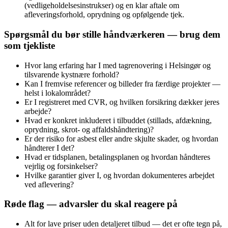
(vedligeholdelsesinstrukser) og en klar aftale om
afleveringsforhold, oprydning og opfølgende tjek.
Spørgsmål du bør stille håndværkeren — brug dem
som tjekliste
Hvor lang erfaring har I med tagrenovering i Helsingør og
tilsvarende kystnære forhold?
Kan I fremvise referencer og billeder fra færdige projekter —
helst i lokalområdet?
Er I registreret med CVR, og hvilken forsikring dækker jeres
arbejde?
Hvad er konkret inkluderet i tilbuddet (stillads, afdækning,
oprydning, skrot- og affaldshåndtering)?
Er der risiko for asbest eller andre skjulte skader, og hvordan
håndterer I det?
Hvad er tidsplanen, betalingsplanen og hvordan håndteres
vejrlig og forsinkelser?
Hvilke garantier giver I, og hvordan dokumenteres arbejdet
ved aflevering?
Røde flag — advarsler du skal reagere på
Alt for lave priser uden detaljeret tilbud — det er ofte tegn på,