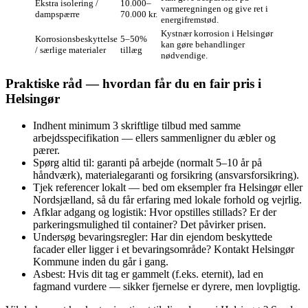
Ekstra isolering /
10.000–
varmeregningen og give ret i
dampspærre
70.000 kr.
energifremstød.
Kystnær korrosion i Helsingør
Korrosionsbeskyttelse
5–50%
kan gøre behandlinger
/ særlige materialer
tillæg
nødvendige.
Praktiske råd — hvordan får du en fair pris i
Helsingør
Indhent minimum 3 skriftlige tilbud med samme
arbejdsspecifikation — ellers sammenligner du æbler og
pærer.
Spørg altid til: garanti på arbejde (normalt 5–10 år på
håndværk), materialegaranti og forsikring (ansvarsforsikring).
Tjek referencer lokalt — bed om eksempler fra Helsingør eller
Nordsjælland, så du får erfaring med lokale forhold og vejrlig.
Afklar adgang og logistik: Hvor opstilles stillads? Er der
parkeringsmulighed til container? Det påvirker prisen.
Undersøg bevaringsregler: Har din ejendom beskyttede
facader eller ligger i et bevaringsområde? Kontakt Helsingør
Kommune inden du går i gang.
Asbest: Hvis dit tag er gammelt (f.eks. eternit), lad en
fagmand vurdere — sikker fjernelse er dyrere, men lovpligtig.