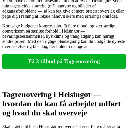
Vil du have et konkret prisestimat til din adresse i Helsingør? Send
mig tagets cirka størrelse (m²), tagtype og billeder af
adgangsforholdene — så kan jeg give et mere præcist overslag eller
pege dig i retning af lokale håndværkere med erfaring i området.
Kort sagt: budgetter konservativt, få flere tilbud, og vær særligt
opmærksom på særlige forhold i Helsingør —
bevaringsbestemmelser, kystklima og trang adgang kan hurtigt
ændre prisen. Med den rigtige planlægning kan du undgå de dyreste
overraskelser og få et tag, der holder i mange år.
Få 3 tilbud på Tagrenovering
Tagrenovering i Helsingør —
hvordan du kan få arbejdet udført
og hvad du skal overveje
Skal taget i dit hus i Helsingør renoveres? Der er flere måder at få