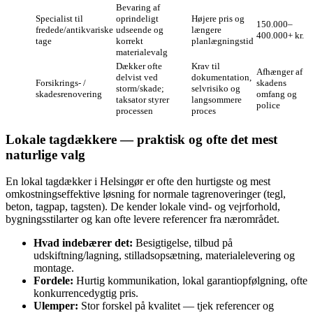
Bevaring af
Specialist til
oprindeligt
Højere pris og
150.000–
fredede/antikvariske
udseende og
længere
400.000+ kr.
tage
korrekt
planlægningstid
materialevalg
Dækker ofte
Krav til
Afhænger af
delvist ved
dokumentation,
Forsikrings- /
skadens
storm/skade;
selvrisiko og
skadesrenovering
omfang og
taksator styrer
langsommere
police
processen
proces
Lokale tagdækkere — praktisk og ofte det mest
naturlige valg
En lokal tagdækker i Helsingør er ofte den hurtigste og mest
omkostningseffektive løsning for normale tagrenoveringer (tegl,
beton, tagpap, tagsten). De kender lokale vind- og vejrforhold,
bygningsstilarter og kan ofte levere referencer fra nærområdet.
Hvad indebærer det:
Besigtigelse, tilbud på
udskiftning/lagning, stilladsopsætning, materialelevering og
montage.
Fordele:
Hurtig kommunikation, lokal garantiopfølgning, ofte
konkurrencedygtig pris.
Ulemper:
Stor forskel på kvalitet — tjek referencer og