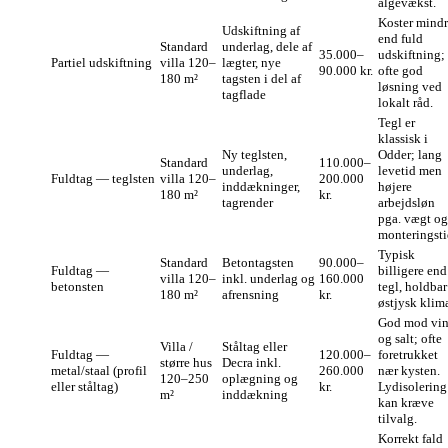
algevækst.
Koster mind
Udskiftning af
end fuld
Standard
underlag, dele af
35.000–
udskiftning;
Partiel udskiftning
villa 120–
lægter, nye
90.000 kr.
ofte god
180 m²
tagsten i del af
løsning ved
tagflade
lokalt råd.
Tegl er
klassisk i
Ny teglsten,
Odder; lang
Standard
110.000–
underlag,
levetid men
Fuldtag — teglsten
villa 120–
200.000
inddækninger,
højere
180 m²
kr.
tagrender
arbejdsløn
pga. vægt og
monteringsti
Typisk
Standard
Betontagsten
90.000–
Fuldtag —
billigere end
villa 120–
inkl. underlag og
160.000
betonsten
tegl, holdbar
180 m²
afrensning
kr.
østjysk klim
God mod vi
og salt; ofte
Villa /
Ståltag eller
Fuldtag —
120.000–
foretrukket
større hus
Decra inkl.
metal/staal (profil
260.000
nær kysten.
120–250
oplægning og
eller ståltag)
kr.
Lydisolering
m²
inddækning
kan kræve
tilvalg.
Korrekt fald