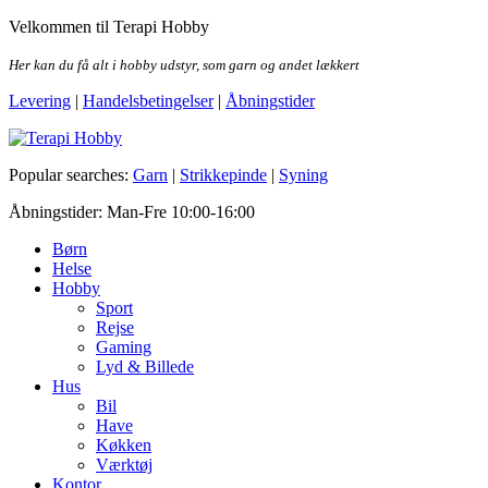
Skip
Velkommen til Terapi Hobby
to
the
Her kan du få alt i hobby udstyr, som garn og andet lækkert
content
Levering
|
Handelsbetingelser
|
Åbningstider
Terapi Hobby
Popular searches:
Garn
|
Strikkepinde
|
Syning
Åbningstider: Man-Fre 10:00-16:00
Børn
Helse
Hobby
Sport
Rejse
Gaming
Lyd & Billede
Hus
Bil
Have
Køkken
Værktøj
Kontor