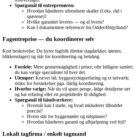
Spørgsmål til entreprenøren:
Hvordan håndteres uforudsete skader (f.eks. råd i
spærene)?
Hvilke garantier leveres — og af hvem?
Kan I dokumentere referencer fra Odder/Østjylland?
Fagentreprise — du koordinerer selv
Kort beskrivelse: Du hyrer fagfolk direkte (tagdækker, tømrer,
blikkenslager) og står for koordinering og betaling.
Fordele:
Mere gennemsigtighed i priser; ofte billigere samlet;
du kan vælge specialister til hver del.
Ulemper:
Kræver tid, byggestyringserfaring og et netværk;
risiko for forsinkelser pga. dårlig koordinering.
Hvorfor vælge:
Når du vil spare penge, følge detaljerne tæt
og har erfaring eller en projektleder til rådighed.
Spørgsmål til håndværkere:
Hvornår kan I starte, og hvad inkluderer tilbuddet
præcist?
Hvem står for byggemøder og tidsplaner?
Hvordan håndteres garanti og afhjælpning ved fejl?
Lokalt tagfirma / enkelt tagmand