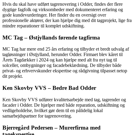
Hvis du skal have udført tagrenovering i Odder, findes der flere
dygtige fagfolk og virksomheder med dokumenteret erfaring og
gode kundevurderinger. Her finder du en oversigt over
professionelle aktører, der kan hjælpe dig med dit tagprojekt, lige fra
mindre reparationer til komplet udskiftning.
MC Tag – Østjyllands førende tagfirma
MC Tag har mere end 25 års erfaring og tilbyder et bredt udvalg af
tagløsninger i Østjylland, herunder Odder. Firmaet blev kåret til
Årets Tagdækker i 2024 og kan hjælpe med alt fra nyt tag til
solceller, ombygninger og facadebeklædning. De tilbyder både
privat- og erhvervskunder ekspertise og rådgivning tilpasset netop
dit projekt.
Ken Skovby VVS – Bedre Bad Odder
Ken Skovby VVS udfører kvalitetsarbejde med tag, tagrender og
facader i Odder. De hjælper med både reparation, udskiftning og
vedligeholdelse, hvilket gør dem til en pålidelig lokal
samarbejdspartner for tagrenovering.
Bjerregård Pedersen – Murerfirma med
tagekspertise