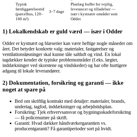
Typisk
Planlæg buffer for vejrlig,
færdiggørelsestid
leverancer og tilladelser —
3–7 dage
(parcelhus, 120–
især i kystnære områder som
160 m²)
Odder.
1) Lokalkendskab er guld værd — især i Odder
Odder er kystnært og blæserier kan være heftige nogle måneder om
året. Det betyder konkrete valg: materialer, fastgørelser og
ventilationsløsninger skal kunne tåle saltluft og vind. En lokal
tagdækker kender de typiske problemområder (f.eks. lægter,
inddækninger ved skorstene og vindskeder) og har ofte hurtigere
adgang til lokale leverandører.
2) Dokumentation, forsikring og garanti — ikke
noget at spare på
Bed om skriftlig kontrakt med detaljer: materialer, brands,
undertag, tagfod, inddækninger og arbejdstidsplan.
Forsikring: Tjek erhvervsansvar og bygningsskadeforsikring
— få policenumre på skrift.
Garanti: Hvad dækker håndværkergarantien vs.
producentgaranti? Få garantiperioder sort på hvidt.