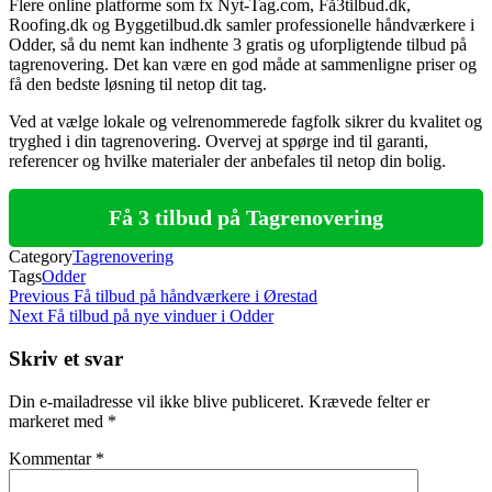
Flere online platforme som fx Nyt-Tag.com, Få3tilbud.dk,
Roofing.dk og Byggetilbud.dk samler professionelle håndværkere i
Odder, så du nemt kan indhente 3 gratis og uforpligtende tilbud på
tagrenovering. Det kan være en god måde at sammenligne priser og
få den bedste løsning til netop dit tag.
Ved at vælge lokale og velrenommerede fagfolk sikrer du kvalitet og
tryghed i din tagrenovering. Overvej at spørge ind til garanti,
referencer og hvilke materialer der anbefales til netop din bolig.
Få 3 tilbud på Tagrenovering
Category
Tagrenovering
Tags
Odder
Indlægsnavigation
Previous
Previous
Få tilbud på håndværkere i Ørestad
Post
Next
Next
Få tilbud på nye vinduer i Odder
Post
Skriv et svar
Din e-mailadresse vil ikke blive publiceret.
Krævede felter er
markeret med
*
Kommentar
*