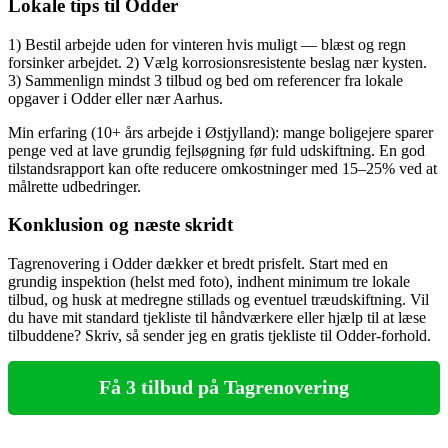
Lokale tips til Odder
1) Bestil arbejde uden for vinteren hvis muligt — blæst og regn
forsinker arbejdet. 2) Vælg korrosionsresistente beslag nær kysten.
3) Sammenlign mindst 3 tilbud og bed om referencer fra lokale
opgaver i Odder eller nær Aarhus.
Min erfaring (10+ års arbejde i Østjylland): mange boligejere sparer
penge ved at lave grundig fejlsøgning før fuld udskiftning. En god
tilstandsrapport kan ofte reducere omkostninger med 15–25% ved at
målrette udbedringer.
Konklusion og næste skridt
Tagrenovering i Odder dækker et bredt prisfelt. Start med en
grundig inspektion (helst med foto), indhent minimum tre lokale
tilbud, og husk at medregne stillads og eventuel træudskiftning. Vil
du have mit standard tjekliste til håndværkere eller hjælp til at læse
tilbuddene? Skriv, så sender jeg en gratis tjekliste til Odder‑forhold.
Få 3 tilbud på Tagrenovering