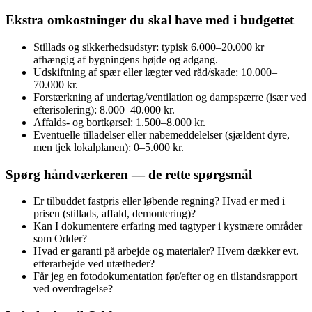
Ekstra omkostninger du skal have med i budgettet
Stillads og sikkerhedsudstyr: typisk 6.000–20.000 kr
afhængig af bygningens højde og adgang.
Udskiftning af spær eller lægter ved råd/skade: 10.000–
70.000 kr.
Forstærkning af undertag/ventilation og dampspærre (især ved
efterisolering): 8.000–40.000 kr.
Affalds- og bortkørsel: 1.500–8.000 kr.
Eventuelle tilladelser eller nabemeddelelser (sjældent dyre,
men tjek lokalplanen): 0–5.000 kr.
Spørg håndværkeren — de rette spørgsmål
Er tilbuddet fastpris eller løbende regning? Hvad er med i
prisen (stillads, affald, demontering)?
Kan I dokumentere erfaring med tagtyper i kystnære områder
som Odder?
Hvad er garanti på arbejde og materialer? Hvem dækker evt.
efterarbejde ved utætheder?
Får jeg en fotodokumentation før/efter og en tilstandsrapport
ved overdragelse?