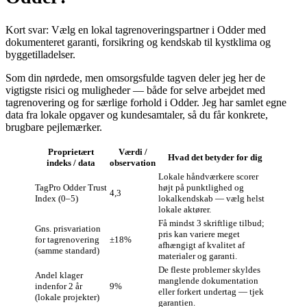
Kort svar: Vælg en lokal tagrenoveringspartner i Odder med
dokumenteret garanti, forsikring og kendskab til kystklima og
byggetilladelser.
Som din nørdede, men omsorgsfulde tagven deler jeg her de
vigtigste risici og muligheder — både for selve arbejdet med
tagrenovering og for særlige forhold i Odder. Jeg har samlet egne
data fra lokale opgaver og kundesamtaler, så du får konkrete,
brugbare pejlemærker.
Proprietært
Værdi /
Hvad det betyder for dig
indeks / data
observation
Lokale håndværkere scorer
TagPro Odder Trust
højt på punktlighed og
4,3
Index (0–5)
lokalkendskab — vælg helst
lokale aktører.
Få mindst 3 skriftlige tilbud;
Gns. prisvariation
pris kan variere meget
for tagrenovering
±18%
afhængigt af kvalitet af
(samme standard)
materialer og garanti.
De fleste problemer skyldes
Andel klager
manglende dokumentation
indenfor 2 år
9%
eller forkert undertag — tjek
(lokale projekter)
garantien.