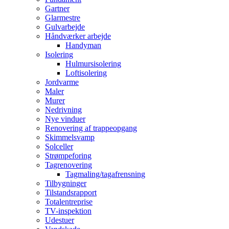
Gartner
Glarmestre
Gulvarbejde
Håndværker arbejde
Handyman
Isolering
Hulmursisolering
Loftisolering
Jordvarme
Maler
Murer
Nedrivning
Nye vinduer
Renovering af trappeopgang
Skimmelsvamp
Solceller
Strømpeforing
Tagrenovering
Tagmaling/tagafrensning
Tilbygninger
Tilstandsrapport
Totalentreprise
TV-inspektion
Udestuer