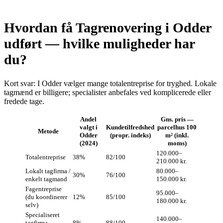
Hvordan få Tagrenovering i Odder
udført — hvilke muligheder har
du?
Kort svar: I Odder vælger mange totalentreprise for tryghed. Lokale
tagmænd er billigere; specialister anbefales ved komplicerede eller
fredede tage.
Andel
Gns. pris —
valgt i
Kundetilfredshed
parcelhus 100
Metode
Odder
(propr. indeks)
m² (inkl.
(2024)
moms)
120.000–
Totalentreprise
38%
82/100
210.000 kr.
Lokalt tagfirma /
80.000–
30%
76/100
enkelt tagmand
150.000 kr.
Fagentreprise
95.000–
(du koordinerer
12%
85/100
180.000 kr.
selv)
Specialiseret
140.000–
tagfirma
8%
88/100