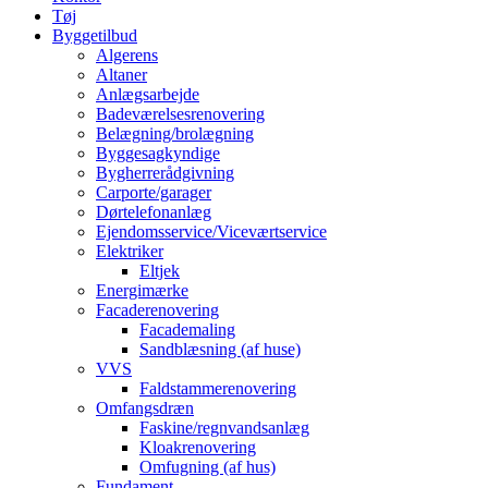
Tøj
Byggetilbud
Algerens
Altaner
Anlægsarbejde
Badeværelsesrenovering
Belægning/brolægning
Byggesagkyndige
Bygherrerådgivning
Carporte/garager
Dørtelefonanlæg
Ejendomsservice/Viceværtservice
Elektriker
Eltjek
Energimærke
Facaderenovering
Facademaling
Sandblæsning (af huse)
VVS
Faldstammerenovering
Omfangsdræn
Faskine/regnvandsanlæg
Kloakrenovering
Omfugning (af hus)
Fundament