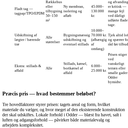
Rækkehus
og afvandin
eller
Ny membran,
45.000–
er kritisk —
Fladt tag —
tilbygning
isolering og
130.000
mange fejl
tagpap/TPO/EPDM
50–150
afløb
kr.
ved dårligt
m²
udførte flade
tage.
10.000–
Udskiftning af
Bygningsmæssig
70.000 kr.
Tjek altid lof
Alle
lægter / bærende
udskiftning og
(afhængig
og spærrer fo
størrelser
træ
eventuel stillads
af
råd før tilbud
omfang)
Prisen stiger
ved
Stillads, kørsel,
vanskeligt
Ekstra: stillads &
6.000–
Alle
bortkørsel af
terræn eller
affald
25.000 kr.
affald
smalle gader 
Odder
bymidte.
Præcis pris — hvad bestemmer beløbet?
Tre hovedfaktorer styrer prisen: tagets areal og form, hvilket
materiale du vælger, og hvor meget af den eksisterende konstruktion
der skal udskiftes. Lokale forhold i Odder — blæst fra havet, salt i
luften og adgangsforhold — påvirker både materialevalg og
arbejdets kompleksitet.