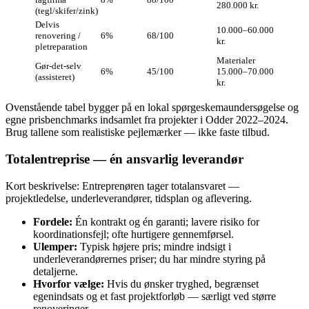
280.000 kr.
(tegl/skifer/zink)
Delvis
10.000–60.000
renovering /
6%
68/100
kr.
pletreparation
Materialer
Gør‑det‑selv
6%
45/100
15.000–70.000
(assisteret)
kr.
Ovenstående tabel bygger på en lokal spørgeskemaundersøgelse og
egne prisbenchmarks indsamlet fra projekter i Odder 2022–2024.
Brug tallene som realistiske pejlemærker — ikke faste tilbud.
Totalentreprise — én ansvarlig leverandør
Kort beskrivelse: Entreprenøren tager totalansvaret —
projektledelse, underleverandører, tidsplan og aflevering.
Fordele:
Én kontrakt og én garanti; lavere risiko for
koordinationsfejl; ofte hurtigere gennemførsel.
Ulemper:
Typisk højere pris; mindre indsigt i
underleverandørernes priser; du har mindre styring på
detaljerne.
Hvorfor vælge:
Hvis du ønsker tryghed, begrænset
egenindsats og et fast projektforløb — særligt ved større
renoveringer.