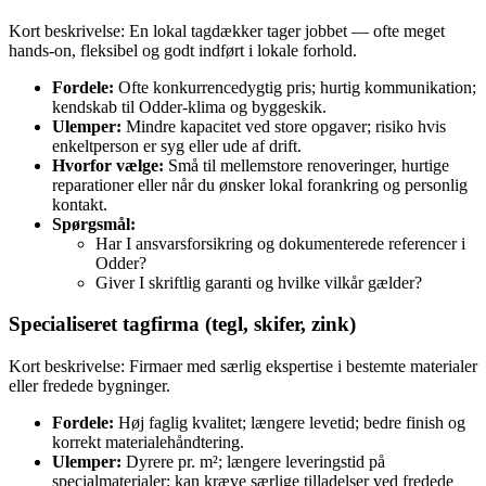
Kort beskrivelse: En lokal tagdækker tager jobbet — ofte meget
hands‑on, fleksibel og godt indført i lokale forhold.
Fordele:
Ofte konkurrencedygtig pris; hurtig kommunikation;
kendskab til Odder‑klima og byggeskik.
Ulemper:
Mindre kapacitet ved store opgaver; risiko hvis
enkeltperson er syg eller ude af drift.
Hvorfor vælge:
Små til mellemstore renoveringer, hurtige
reparationer eller når du ønsker lokal forankring og personlig
kontakt.
Spørgsmål:
Har I ansvarsforsikring og dokumenterede referencer i
Odder?
Giver I skriftlig garanti og hvilke vilkår gælder?
Specialiseret tagfirma (tegl, skifer, zink)
Kort beskrivelse: Firmaer med særlig ekspertise i bestemte materialer
eller fredede bygninger.
Fordele:
Høj faglig kvalitet; længere levetid; bedre finish og
korrekt materialehåndtering.
Ulemper:
Dyrere pr. m²; længere leveringstid på
specialmaterialer; kan kræve særlige tilladelser ved fredede