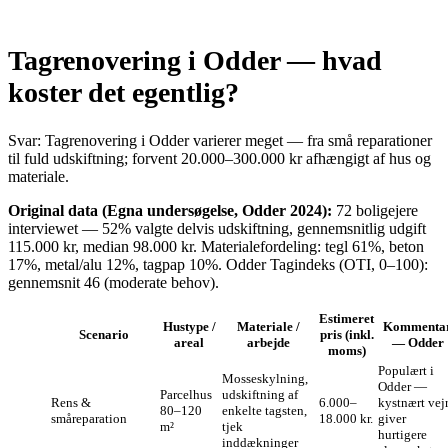
Tagrenovering i Odder — hvad
koster det egentlig?
Svar: Tagrenovering i Odder varierer meget — fra små reparationer
til fuld udskiftning; forvent 20.000–300.000 kr afhængigt af hus og
materiale.
Original data (Egna undersøgelse, Odder 2024):
72 boligejere
interviewet — 52% valgte delvis udskiftning, gennemsnitlig udgift
115.000 kr, median 98.000 kr. Materialefordeling: tegl 61%, beton
17%, metal/alu 12%, tagpap 10%. Odder Tagindeks (OTI, 0–100):
gennemsnit 46 (moderate behov).
Estimeret
Hustype /
Materiale /
Kommenta
Scenario
pris (inkl.
areal
arbejde
— Odder
moms)
Populært i
Mosseskylning,
Odder —
Parcelhus
udskiftning af
Rens &
6.000–
kystnært vej
80–120
enkelte tagsten,
småreparation
18.000 kr.
giver
m²
tjek
hurtigere
inddækninger