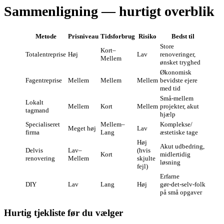
Sammenligning — hurtigt overblik
Metode
Prisniveau
Tidsforbrug
Risiko
Bedst til
Store
Kort–
Totalentreprise
Høj
Lav
renoveringer,
Mellem
ønsket tryghed
Økonomisk
Fagentreprise
Mellem
Mellem
Mellem
bevidste ejere
med tid
Små‑mellem
Lokalt
Mellem
Kort
Mellem
projekter, akut
tagmand
hjælp
Specialiseret
Mellem–
Komplekse/
Meget høj
Lav
firma
Lang
æstetiske tage
Høj
Akut udbedring,
Delvis
Lav–
(hvis
Kort
midlertidig
renovering
Mellem
skjulte
løsning
fejl)
Erfarne
DIY
Lav
Lang
Høj
gør‑det‑selv‑folk
på små opgaver
Hurtig tjekliste før du vælger