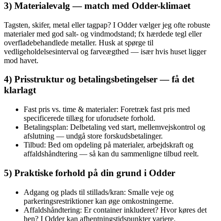
3) Materialevalg — match med Odder-klimaet
Tagsten, skifer, metal eller tagpap? I Odder vælger jeg ofte robuste
materialer med god salt- og vindmodstand; fx hærdede tegl eller
overfladebehandlede metaller. Husk at spørge til
vedligeholdelsesinterval og farveægthed — især hvis huset ligger
mod havet.
4) Prisstruktur og betalingsbetingelser — få det
klarlagt
Fast pris vs. time & materialer: Foretræk fast pris med
specificerede tillæg for uforudsete forhold.
Betalingsplan: Delbetaling ved start, mellemvejskontrol og
afslutning — undgå store forskudsbetalinger.
Tilbud: Bed om opdeling på materialer, arbejdskraft og
affaldshåndtering — så kan du sammenligne tilbud reelt.
5) Praktiske forhold på din grund i Odder
Adgang og plads til stillads/kran: Smalle veje og
parkeringsrestriktioner kan øge omkostningerne.
Affaldshåndtering: Er container inkluderet? Hvor køres det
hen? I Odder kan afhentningstidspunkter variere.