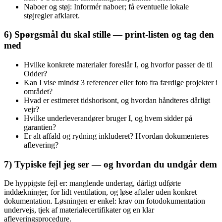
Naboer og støj: Informér naboer; få eventuelle lokale
støjregler afklaret.
6) Spørgsmål du skal stille — print-listen og tag den
med
Hvilke konkrete materialer foreslår I, og hvorfor passer de til
Odder?
Kan I vise mindst 3 referencer eller foto fra færdige projekter i
området?
Hvad er estimeret tidshorisont, og hvordan håndteres dårligt
vejr?
Hvilke underleverandører bruger I, og hvem sidder på
garantien?
Er alt affald og rydning inkluderet? Hvordan dokumenteres
aflevering?
7) Typiske fejl jeg ser — og hvordan du undgår dem
De hyppigste fejl er: manglende undertag, dårligt udførte
inddækninger, for lidt ventilation, og løse aftaler uden konkret
dokumentation. Løsningen er enkel: krav om fotodokumentation
undervejs, tjek af materialecertifikater og en klar
afleveringsprocedure.