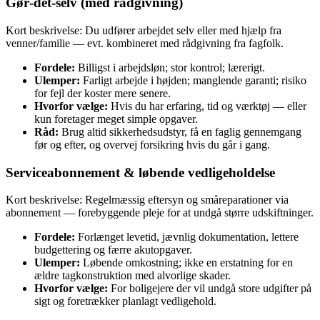
Gør‑det‑selv (med rådgivning)
Kort beskrivelse: Du udfører arbejdet selv eller med hjælp fra
venner/familie — evt. kombineret med rådgivning fra fagfolk.
Fordele:
Billigst i arbejdsløn; stor kontrol; lærerigt.
Ulemper:
Farligt arbejde i højden; manglende garanti; risiko
for fejl der koster mere senere.
Hvorfor vælge:
Hvis du har erfaring, tid og værktøj — eller
kun foretager meget simple opgaver.
Råd:
Brug altid sikkerhedsudstyr, få en faglig gennemgang
før og efter, og overvej forsikring hvis du går i gang.
Serviceabonnement & løbende vedligeholdelse
Kort beskrivelse: Regelmæssig eftersyn og småreparationer via
abonnement — forebyggende pleje for at undgå større udskiftninger.
Fordele:
Forlænget levetid, jævnlig dokumentation, lettere
budgettering og færre akutopgaver.
Ulemper:
Løbende omkostning; ikke en erstatning for en
ældre tagkonstruktion med alvorlige skader.
Hvorfor vælge:
For boligejere der vil undgå store udgifter på
sigt og foretrækker planlagt vedligehold.