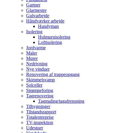
Gartner
Glarmestre
Gulvarbejde
Håndværker arbejde
Handyman
Isolering
Hulmursisolering
Loftisolering
Jordvarme
Maler
Murer
Nedrivning
Nye vinduer
Renovering af trappeopgang
Skimmelsvamp
Solceller
Strømpeforing
Tagrenovering
Tagmaling/tagafrensning
Tilbygninger
Tilstandsrapport
Totalentreprise
TV-inspektion
Udestuer