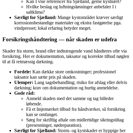
Kan I vise referencer fra Sjælland, gerne kystnært?
Hvilke beslag og luftningsløsninger anbefaler I i
saltklima?
Særligt for Sjælland:
Mange kystområder kræver særligt
korrosionsbestandige materialer og ekstra fastgørelse pga.
vindpresset; lokal erfaring betyder meget.
Forsikringshåndtering — når skaden er udefra
Skader fra storm, brand eller indtrængende vand håndteres ofte via
forsikring. Her er dokumentation, taksator og korrekte tilbud nøglen
til at få retmæssig dækning.
Fordele:
Kan dække store omkostninger; professionel
taksator kan sætte pris på skaden.
Ulemper:
Lang sagsbehandling; risiko for afslag eller delvis
dækning; krav om dokumentation og hurtig anmeldelse.
Gode råd:
Anmeld skaden med det samme og tag billeder
løbende.
Få et linjemærket tilbud fra håndværker, så forsikring
kan se omfanget.
Sørg for skriftlig aftale om midlertidige sikringstiltag
(presenninger, nødreparation).
Særligt for Sjælland:
Storm- og kystskader er hyppige her