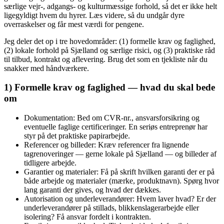
særlige vejr-, adgangs- og kulturmæssige forhold, så det er ikke helt
ligegyldigt hvem du hyrer. Læs videre, så du undgår dyre
overraskelser og får mest værdi for pengene.
Jeg deler det op i tre hovedområder: (1) formelle krav og faglighed,
(2) lokale forhold på Sjælland og særlige risici, og (3) praktiske råd
til tilbud, kontrakt og aflevering. Brug det som en tjekliste når du
snakker med håndværkere.
1) Formelle krav og faglighed — hvad du skal bede
om
Dokumentation: Bed om CVR‑nr., ansvarsforsikring og
eventuelle faglige certificeringer. En seriøs entreprenør har
styr på det praktiske papirarbejde.
Referencer og billeder: Kræv referencer fra lignende
tagrenoveringer — gerne lokale på Sjælland — og billeder af
tidligere arbejde.
Garantier og materialer: Få på skrift hvilken garanti der er på
både arbejde og materialer (mærke, produktnavn). Spørg hvor
lang garanti der gives, og hvad der dækkes.
Autorisation og underleverandører: Hvem laver hvad? Er der
underleverandører på stillads, blikkenslagerarbejde eller
isolering? Få ansvar fordelt i kontrakten.