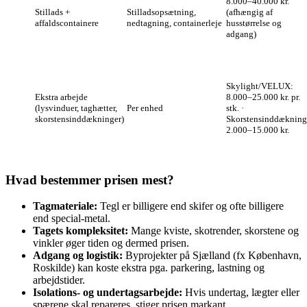
8.000–40.000 kr.
Stillads +
Stilladsopsætning,
(afhængig af
affaldscontainere
nedtagning, containerleje
husstørrelse og
adgang)
Skylight/VELUX:
Ekstra arbejde
8.000–25.000 kr. pr.
(lysvinduer, taghætter,
Per enhed
stk. ·
skorstensinddækninger)
Skorstensinddækning
2.000–15.000 kr.
Hvad bestemmer prisen mest?
Tagmateriale:
Tegl er billigere end skifer og ofte billigere
end special-metal.
Tagets kompleksitet:
Mange kviste, skotrender, skorstene og
vinkler øger tiden og dermed prisen.
Adgang og logistik:
Byprojekter på Sjælland (fx København,
Roskilde) kan koste ekstra pga. parkering, lastning og
arbejdstider.
Isolations- og undertagsarbejde:
Hvis undertag, lægter eller
spærene skal repareres, stiger prisen markant.