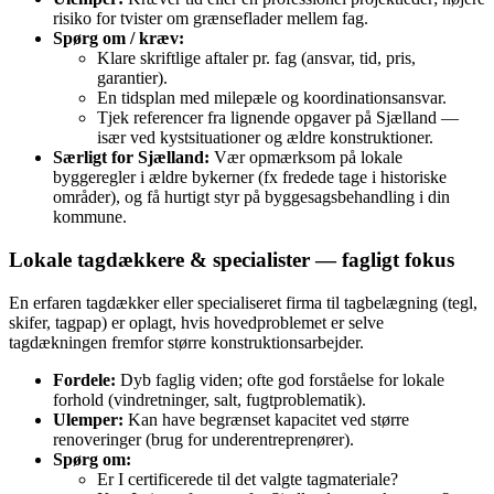
risiko for tvister om grænseflader mellem fag.
Spørg om / kræv:
Klare skriftlige aftaler pr. fag (ansvar, tid, pris,
garantier).
En tidsplan med milepæle og koordinationsansvar.
Tjek referencer fra lignende opgaver på Sjælland —
især ved kystsituationer og ældre konstruktioner.
Særligt for Sjælland:
Vær opmærksom på lokale
byggeregler i ældre bykerner (fx fredede tage i historiske
områder), og få hurtigt styr på byggesagsbehandling i din
kommune.
Lokale tagdækkere & specialister — fagligt fokus
En erfaren tagdækker eller specialiseret firma til tagbelægning (tegl,
skifer, tagpap) er oplagt, hvis hovedproblemet er selve
tagdækningen fremfor større konstruktionsarbejder.
Fordele:
Dyb faglig viden; ofte god forståelse for lokale
forhold (vindretninger, salt, fugtproblematik).
Ulemper:
Kan have begrænset kapacitet ved større
renoveringer (brug for underentreprenører).
Spørg om:
Er I certificerede til det valgte tagmateriale?