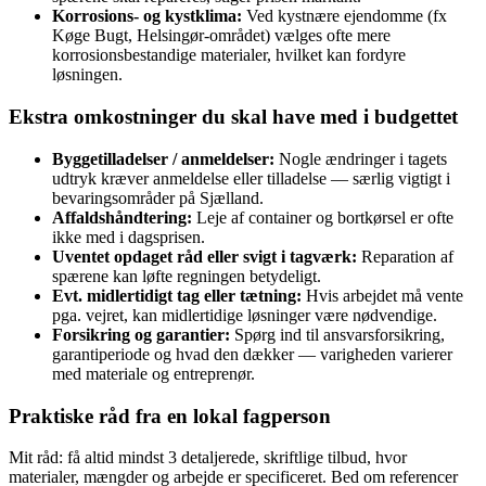
Korrosions- og kystklima:
Ved kystnære ejendomme (fx
Køge Bugt, Helsingør-området) vælges ofte mere
korrosionsbestandige materialer, hvilket kan fordyre
løsningen.
Ekstra omkostninger du skal have med i budgettet
Byggetilladelser / anmeldelser:
Nogle ændringer i tagets
udtryk kræver anmeldelse eller tilladelse — særlig vigtigt i
bevaringsområder på Sjælland.
Affaldshåndtering:
Leje af container og bortkørsel er ofte
ikke med i dagsprisen.
Uventet opdaget råd eller svigt i tagværk:
Reparation af
spærene kan løfte regningen betydeligt.
Evt. midlertidigt tag eller tætning:
Hvis arbejdet må vente
pga. vejret, kan midlertidige løsninger være nødvendige.
Forsikring og garantier:
Spørg ind til ansvarsforsikring,
garantiperiode og hvad den dækker — varigheden varierer
med materiale og entreprenør.
Praktiske råd fra en lokal fagperson
Mit råd: få altid mindst 3 detaljerede, skriftlige tilbud, hvor
materialer, mængder og arbejde er specificeret. Bed om referencer