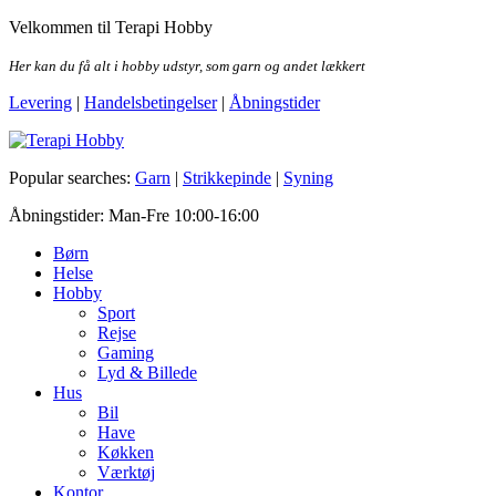
Skip
Velkommen til Terapi Hobby
to
the
Her kan du få alt i hobby udstyr, som garn og andet lækkert
content
Levering
|
Handelsbetingelser
|
Åbningstider
Terapi Hobby
Popular searches:
Garn
|
Strikkepinde
|
Syning
Åbningstider: Man-Fre 10:00-16:00
Børn
Helse
Hobby
Sport
Rejse
Gaming
Lyd & Billede
Hus
Bil
Have
Køkken
Værktøj
Kontor