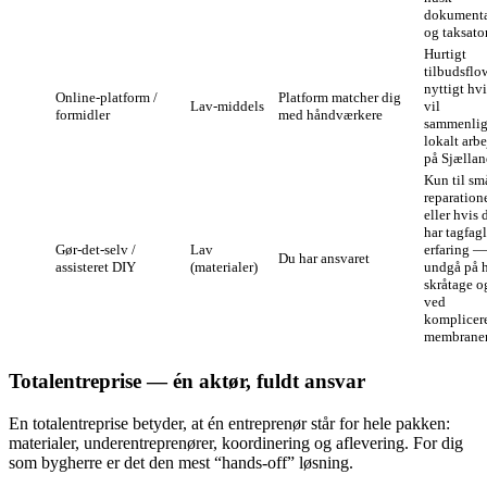
dokumenta
og taksator
Hurtigt
tilbudsflo
nyttigt hv
Online-platform /
Platform matcher dig
Lav-middels
vil
formidler
med håndværkere
sammenli
lokalt arb
på Sjællan
Kun til sm
reparation
eller hvis 
har tagfag
Gør‑det‑selv /
Lav
erfaring —
Du har ansvaret
assisteret DIY
(materialer)
undgå på 
skråtage o
ved
komplicer
membraner
Totalentreprise — én aktør, fuldt ansvar
En totalentreprise betyder, at én entreprenør står for hele pakken:
materialer, underentreprenører, koordinering og aflevering. For dig
som bygherre er det den mest “hands‑off” løsning.