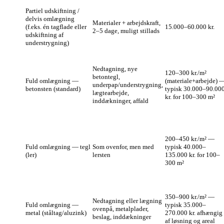
Partiel udskiftning /
delvis omlægning
Materialer + arbejdskraft,
(f.eks. én tagflade eller
15.000–60.000 kr.
2–5 dage, muligt stillads
udskiftning af
understrygning)
Nedtagning, nye
120–300 kr./m²
betontegl,
Fuld omlægning —
(materiale+arbejde) 
underpap/understrygning,
betonsten (standard)
typisk 30.000–90.00
lægtearbejde,
kr. for 100–300 m²
inddækninger, affald
200–450 kr./m² —
Fuld omlægning — tegl
Som ovenfor, men med
typisk 40.000–
(ler)
lersten
135.000 kr. for 100–
300 m²
350–900 kr./m² —
Nedtagning eller lægning
Fuld omlægning —
typisk 35.000–
ovenpå, metalplader,
metal (ståltag/aluzink)
270.000 kr. afhængig
beslag, inddækninger
af løsning og areal