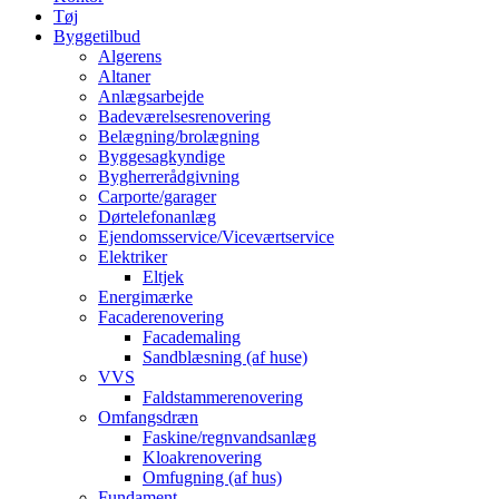
Tøj
Byggetilbud
Algerens
Altaner
Anlægsarbejde
Badeværelsesrenovering
Belægning/brolægning
Byggesagkyndige
Bygherrerådgivning
Carporte/garager
Dørtelefonanlæg
Ejendomsservice/Viceværtservice
Elektriker
Eltjek
Energimærke
Facaderenovering
Facademaling
Sandblæsning (af huse)
VVS
Faldstammerenovering
Omfangsdræn
Faskine/regnvandsanlæg
Kloakrenovering
Omfugning (af hus)
Fundament