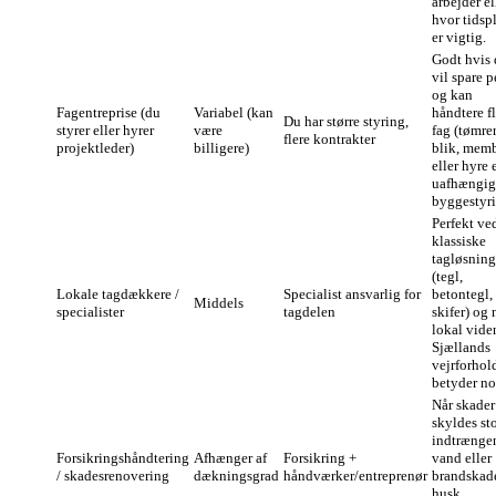
arbejder el
hvor tidsp
er vigtig.
Godt hvis
vil spare 
og kan
Fagentreprise (du
Variabel (kan
håndtere f
Du har større styring,
styrer eller hyrer
være
fag (tømrer
flere kontrakter
projektleder)
billigere)
blik, mem
eller hyre 
uafhængig
byggestyri
Perfekt ve
klassiske
tagløsning
(tegl,
Lokale tagdækkere /
Specialist ansvarlig for
betontegl,
Middels
specialister
tagdelen
skifer) og 
lokal vid
Sjællands
vejrforhol
betyder no
Når skader
skyldes st
indtrænge
Forsikringshåndtering
Afhænger af
Forsikring +
vand eller
/ skadesrenovering
dækningsgrad
håndværker/entreprenør
brandskad
husk