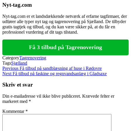
Nyt-tag.com
Nyt-tag.com er et landsdækkende netværk af erfarne tagfirmaer, der
udfører alle typer nyt tag og tagrenovering på Sjælland. De tilbyder
gratis tagtjek og tilbud, og du kan være sikker på, at du får en
professionel vurdering af dit tags tilstand.
Få 3 tilbud på Tagrenovering
Category
Tagrenovering
Tags
Sjælland
Indlægsnavigation
Previous
Previous
Få tilbud på sandblæsning af huse i Rødovre
Post
Next
Next
Få tilbud på faskine og regnvandsanlæg i Gladsaxe
Post
Skriv et svar
Din e-mailadresse vil ikke blive publiceret.
Krævede felter er
markeret med
*
Kommentar
*