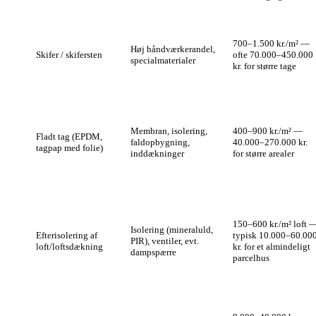
700–1.500 kr./m² —
Høj håndværkerandel,
Skifer / skifersten
ofte 70.000–450.000
specialmaterialer
kr. for større tage
Membran, isolering,
400–900 kr./m² —
Fladt tag (EPDM,
faldopbygning,
40.000–270.000 kr.
tagpap med folie)
inddækninger
for større arealer
150–600 kr./m² loft 
Isolering (mineraluld,
Efterisolering af
typisk 10.000–60.00
PIR), ventiler, evt.
loft/loftsdækning
kr. for et almindeligt
dampspærre
parcelhus