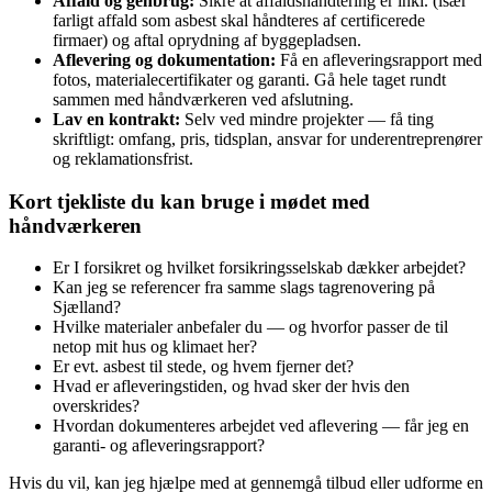
Affald og genbrug:
Sikre at affaldshåndtering er inkl. (især
farligt affald som asbest skal håndteres af certificerede
firmaer) og aftal oprydning af byggepladsen.
Aflevering og dokumentation:
Få en afleveringsrapport med
fotos, materialecertifikater og garanti. Gå hele taget rundt
sammen med håndværkeren ved afslutning.
Lav en kontrakt:
Selv ved mindre projekter — få ting
skriftligt: omfang, pris, tidsplan, ansvar for underentreprenører
og reklamationsfrist.
Kort tjekliste du kan bruge i mødet med
håndværkeren
Er I forsikret og hvilket forsikringsselskab dækker arbejdet?
Kan jeg se referencer fra samme slags tagrenovering på
Sjælland?
Hvilke materialer anbefaler du — og hvorfor passer de til
netop mit hus og klimaet her?
Er evt. asbest til stede, og hvem fjerner det?
Hvad er afleveringstiden, og hvad sker der hvis den
overskrides?
Hvordan dokumenteres arbejdet ved aflevering — får jeg en
garanti- og afleveringsrapport?
Hvis du vil, kan jeg hjælpe med at gennemgå tilbud eller udforme en