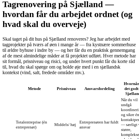
Tagrenovering på Sjælland —
hvordan får du arbejdet ordnet (og
hvad skal du overveje)
Skal taget på dit hus på Sjælland renoveres? Jeg har arbejdet med
tagprojekter på tværs af øen i mange år — fra kystnære sommerhuse
til ældre byhuse i indre by — og her får du en praktisk gennemgang
af de mest almindelige måder at få projektet udført. Hver metode har
sit formål, prisniveau og risici, og under hvert punkt får du korte råd
til, hvad du skal spørge om og holde øje med i en sjællandsk
kontekst (vind, salt, fredede områder mv.).
Hvornår
Metode
Prisniveau
Ansvarsfordeling
det godt
Sjællan
Når du vil
undgå
koordiner
og sikre é
kontaktpe
Totalentreprise (én
Entreprenøren har fuldt
Middels/ høj
— særligt
entreprenør)
ansvar
større,
kompleks