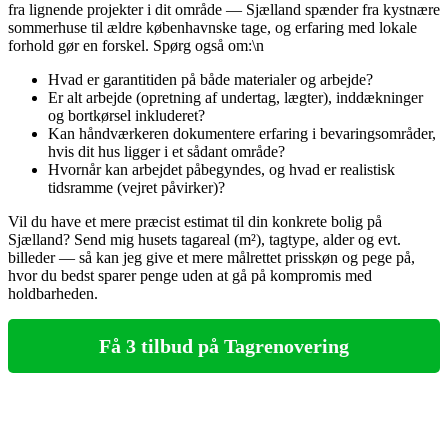
fra lignende projekter i dit område — Sjælland spænder fra kystnære
sommerhuse til ældre københavnske tage, og erfaring med lokale
forhold gør en forskel. Spørg også om:\n
Hvad er garantitiden på både materialer og arbejde?
Er alt arbejde (opretning af undertag, lægter), inddækninger
og bortkørsel inkluderet?
Kan håndværkeren dokumentere erfaring i bevaringsområder,
hvis dit hus ligger i et sådant område?
Hvornår kan arbejdet påbegyndes, og hvad er realistisk
tidsramme (vejret påvirker)?
Vil du have et mere præcist estimat til din konkrete bolig på
Sjælland? Send mig husets tagareal (m²), tagtype, alder og evt.
billeder — så kan jeg give et mere målrettet prisskøn og pege på,
hvor du bedst sparer penge uden at gå på kompromis med
holdbarheden.
Få 3 tilbud på Tagrenovering