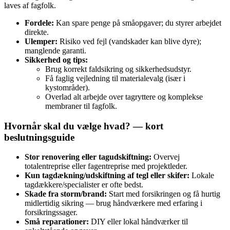
laves af fagfolk.
Fordele:
Kan spare penge på småopgaver; du styrer arbejdet
direkte.
Ulemper:
Risiko ved fejl (vandskader kan blive dyre);
manglende garanti.
Sikkerhed og tips:
Brug korrekt faldsikring og sikkerhedsudstyr.
Få faglig vejledning til materialevalg (især i
kystområder).
Overlad alt arbejde over tagryttere og komplekse
membraner til fagfolk.
Hvornår skal du vælge hvad? — kort
beslutningsguide
Stor renovering eller tagudskiftning:
Overvej
totalentreprise eller fagentreprise med projektleder.
Kun tagdækning/udskiftning af tegl eller skifer:
Lokale
tagdækkere/specialister er ofte bedst.
Skade fra storm/brand:
Start med forsikringen og få hurtig
midlertidig sikring — brug håndværkere med erfaring i
forsikringssager.
Små reparationer:
DIY eller lokal håndværker til