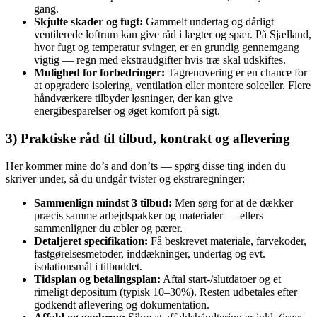
gang.
Skjulte skader og fugt:
Gammelt undertag og dårligt
ventilerede loftrum kan give råd i lægter og spær. På Sjælland,
hvor fugt og temperatur svinger, er en grundig gennemgang
vigtig — regn med ekstraudgifter hvis træ skal udskiftes.
Mulighed for forbedringer:
Tagrenovering er en chance for
at opgradere isolering, ventilation eller montere solceller. Flere
håndværkere tilbyder løsninger, der kan give
energibesparelser og øget komfort på sigt.
3) Praktiske råd til tilbud, kontrakt og aflevering
Her kommer mine do’s and don’ts — spørg disse ting inden du
skriver under, så du undgår tvister og ekstraregninger:
Sammenlign mindst 3 tilbud:
Men sørg for at de dækker
præcis samme arbejdspakker og materialer — ellers
sammenligner du æbler og pærer.
Detaljeret specifikation:
Få beskrevet materiale, farvekoder,
fastgørelsesmetoder, inddækninger, undertag og evt.
isolationsmål i tilbuddet.
Tidsplan og betalingsplan:
Aftal start-/slutdatoer og et
rimeligt depositum (typisk 10–30%). Resten udbetales efter
godkendt aflevering og dokumentation.