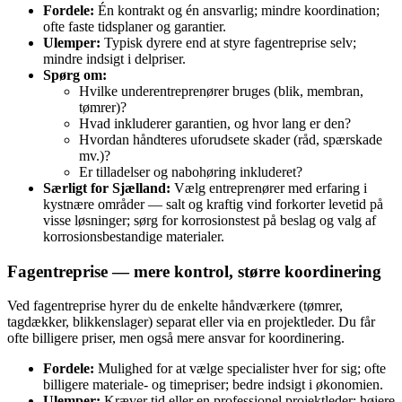
Fordele:
Én kontrakt og én ansvarlig; mindre koordination;
ofte faste tidsplaner og garantier.
Ulemper:
Typisk dyrere end at styre fagentreprise selv;
mindre indsigt i delpriser.
Spørg om:
Hvilke underentreprenører bruges (blik, membran,
tømrer)?
Hvad inkluderer garantien, og hvor lang er den?
Hvordan håndteres uforudsete skader (råd, spærskade
mv.)?
Er tilladelser og nabohøring inkluderet?
Særligt for Sjælland:
Vælg entreprenører med erfaring i
kystnære områder — salt og kraftig vind forkorter levetid på
visse løsninger; sørg for korrosionstest på beslag og valg af
korrosionsbestandige materialer.
Fagentreprise — mere kontrol, større koordinering
Ved fagentreprise hyrer du de enkelte håndværkere (tømrer,
tagdækker, blikkenslager) separat eller via en projektleder. Du får
ofte billigere priser, men også mere ansvar for koordinering.
Fordele:
Mulighed for at vælge specialister hver for sig; ofte
billigere materiale- og timepriser; bedre indsigt i økonomien.
Ulemper:
Kræver tid eller en professionel projektleder; højere