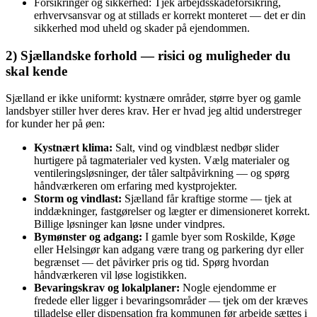
Forsikringer og sikkerhed: Tjek arbejdsskadeforsikring,
erhvervsansvar og at stillads er korrekt monteret — det er din
sikkerhed mod uheld og skader på ejendommen.
2) Sjællandske forhold — risici og muligheder du
skal kende
Sjælland er ikke uniformt: kystnære områder, større byer og gamle
landsbyer stiller hver deres krav. Her er hvad jeg altid understreger
for kunder her på øen:
Kystnært klima:
Salt, vind og vindblæst nedbør slider
hurtigere på tagmaterialer ved kysten. Vælg materialer og
ventileringsløsninger, der tåler saltpåvirkning — og spørg
håndværkeren om erfaring med kystprojekter.
Storm og vindlast:
Sjælland får kraftige storme — tjek at
inddækninger, fastgørelser og lægter er dimensioneret korrekt.
Billige løsninger kan løsne under vindpres.
Bymønster og adgang:
I gamle byer som Roskilde, Køge
eller Helsingør kan adgang være trang og parkering dyr eller
begrænset — det påvirker pris og tid. Spørg hvordan
håndværkeren vil løse logistikken.
Bevaringskrav og lokalplaner:
Nogle ejendomme er
fredede eller ligger i bevaringsområder — tjek om der kræves
tilladelse eller dispensation fra kommunen før arbejde sættes i