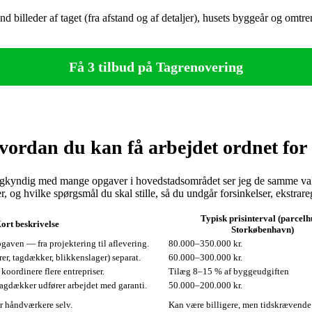
 billeder af taget (fra afstand og af detaljer), husets byggeår og omtren
Få 3 tilbud på Tagrenovering
ordan du kan få arbejdet ordnet for 
gkyndig med mange opgaver i hovedstadsområdet ser jeg de samme valg
r, og hvilke spørgsmål du skal stille, så du undgår forsinkelser, ekstrar
Typisk prisinterval (parcelh
ort beskrivelse
Storkøbenhavn)
pgaven — fra projektering til aflevering.
80.000–350.000 kr.
er, tagdækker, blikkenslager) separat.
60.000–300.000 kr.
 koordinere flere entrepriser.
Tilæg 8–15 % af byggeudgiften
 tagdækker udfører arbejdet med garanti.
50.000–200.000 kr.
r håndværkere selv.
Kan være billigere, men tidskrævende