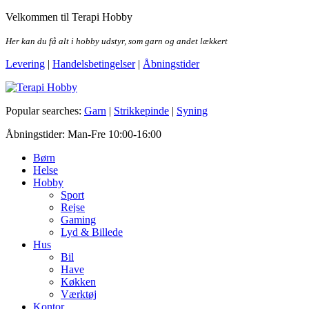
Skip
Velkommen til Terapi Hobby
to
the
Her kan du få alt i hobby udstyr, som garn og andet lækkert
content
Levering
|
Handelsbetingelser
|
Åbningstider
Terapi Hobby
Popular searches:
Garn
|
Strikkepinde
|
Syning
Åbningstider: Man-Fre 10:00-16:00
Børn
Helse
Hobby
Sport
Rejse
Gaming
Lyd & Billede
Hus
Bil
Have
Køkken
Værktøj
Kontor