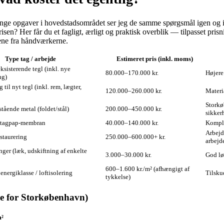
e opgaver i hovedstadsområdet ser jeg de samme spørgsmål igen og ige
sen? Her får du et fagligt, ærligt og praktisk overblik — tilpasset pr
dene fra håndværkerne.
Type tag / arbejde
Estimeret pris (inkl. moms)
sisterende tegl (inkl. nye
80.000–170.000 kr.
Højere 
ng)
 til nyt tegl (inkl. rem, lægter,
120.000–260.000 kr.
Materi
Storkø
stående metal (foldet/stål)
200.000–450.000 kr.
sikker
 tagpap-membran
40.000–140.000 kr.
Komple
Arbejd
estaurering
250.000–600.000+ kr.
arbejde
ger (læk, udskiftning af enkelte
3.000–30.000 kr.
God lø
600–1.600 kr./m² (afhængigt af
energiklasse / loftisolering
Tilsku
tykkelse)
de for Storkøbenhavn)
m²