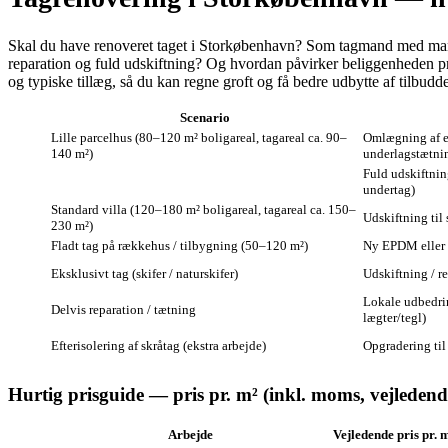
Skal du have renoveret taget i Storkøbenhavn? Som tagmand med mang
reparation og fuld udskiftning? Og hvordan påvirker beliggenheden pri
og typiske tillæg, så du kan regne groft og få bedre udbytte af tilbud
Scenario
Lille parcelhus (80–120 m² boligareal, tagareal ca. 90–
Omlægning af ek
140 m²)
underlagstætni
Fuld udskiftning
undertag)
Standard villa (120–180 m² boligareal, tagareal ca. 150–
Udskiftning til 
230 m²)
Fladt tag på rækkehus / tilbygning (50–120 m²)
Ny EPDM eller
Eksklusivt tag (skifer / naturskifer)
Udskiftning / r
Lokale udbedrin
Delvis reparation / tætning
lægter/tegl)
Efterisolering af skråtag (ekstra arbejde)
Opgradering til 
Hurtig prisguide — pris pr. m² (inkl. moms, vejleden
Arbejde
Vejledende pris pr. 