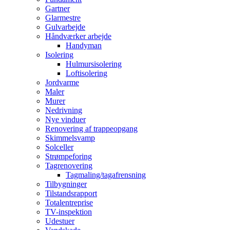
Gartner
Glarmestre
Gulvarbejde
Håndværker arbejde
Handyman
Isolering
Hulmursisolering
Loftisolering
Jordvarme
Maler
Murer
Nedrivning
Nye vinduer
Renovering af trappeopgang
Skimmelsvamp
Solceller
Strømpeforing
Tagrenovering
Tagmaling/tagafrensning
Tilbygninger
Tilstandsrapport
Totalentreprise
TV-inspektion
Udestuer