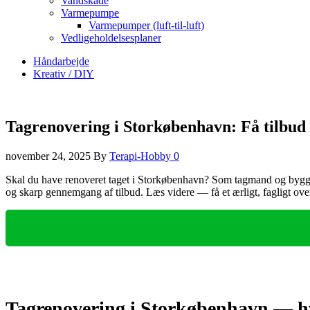
Vandskade
Varmepumpe
Varmepumper (luft-til-luft)
Vedligeholdelsesplaner
Håndarbejde
Kreativ / DIY
Tagrenovering i Storkøbenhavn: Få tilbud
november 24, 2025
By
Terapi-Hobby
0
Skal du have renoveret taget i Storkøbenhavn? Som tagmand og bygges
og skarp gennemgang af tilbud. Læs videre — få et ærligt, fagligt over
Tagrenovering i Storkøbenhavn — hv