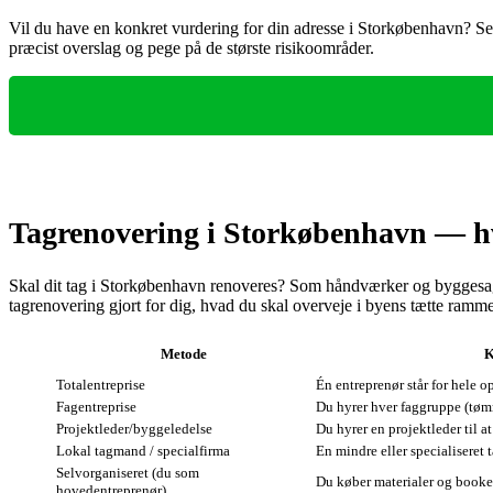
Vil du have en konkret vurdering for din adresse i Storkøbenhavn? Send
præcist overslag og pege på de største risikoområder.
Tagrenovering i Storkøbenhavn — hv
Skal dit tag i Storkøbenhavn renoveres? Som håndværker og byggesa
tagrenovering gjort for dig, hvad du skal overveje i byens tætte ramme
Metode
K
Totalentreprise
Én entreprenør står for hele o
Fagentreprise
Du hyrer hver faggruppe (tømr
Projektleder/byggeledelse
Du hyrer en projektleder til at
Lokal tagmand / specialfirma
En mindre eller specialiseret
Selvorganiseret (du som
Du køber materialer og booke
hovedentreprenør)