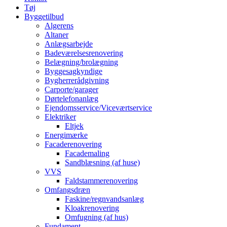
Tøj
Byggetilbud
Algerens
Altaner
Anlægsarbejde
Badeværelsesrenovering
Belægning/brolægning
Byggesagkyndige
Bygherrerådgivning
Carporte/garager
Dørtelefonanlæg
Ejendomsservice/Viceværtservice
Elektriker
Eltjek
Energimærke
Facaderenovering
Facademaling
Sandblæsning (af huse)
VVS
Faldstammerenovering
Omfangsdræn
Faskine/regnvandsanlæg
Kloakrenovering
Omfugning (af hus)
Fundament