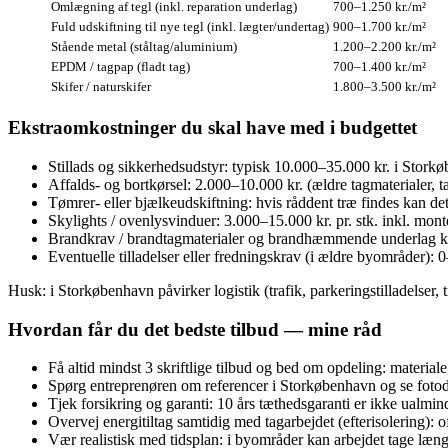
Omlægning af tegl (inkl. reparation underlag)
700–1.250 kr./m²
Fuld udskiftning til nye tegl (inkl. lægter/undertag)
900–1.700 kr./m²
Stående metal (ståltag/aluminium)
1.200–2.200 kr./m²
EPDM / tagpap (fladt tag)
700–1.400 kr./m²
Skifer / naturskifer
1.800–3.500 kr./m²
Ekstraomkostninger du skal have med i budgettet
Stillads og sikkerhedsudstyr: typisk 10.000–35.000 kr. i Stork
Affalds- og bortkørsel: 2.000–10.000 kr. (ældre tagmaterialer, 
Tømrer- eller bjælkeudskiftning: hvis råddent træ findes kan de
Skylights / ovenlysvinduer: 3.000–15.000 kr. pr. stk. inkl. mont
Brandkrav / brandtagmaterialer og brandhæmmende underlag ka
Eventuelle tilladelser eller fredningskrav (i ældre byområder): 
Husk: i Storkøbenhavn påvirker logistik (trafik, parkeringstilladelser,
Hvordan får du det bedste tilbud — mine råd
Få altid mindst 3 skriftlige tilbud og bed om opdeling: materiale
Spørg entreprenøren om referencer i Storkøbenhavn og se fotod
Tjek forsikring og garanti: 10 års tæthedsgaranti er ikke ualmind
Overvej energitiltag samtidig med tagarbejdet (efterisolering): 
Vær realistisk med tidsplan: i byområder kan arbejdet tage længe