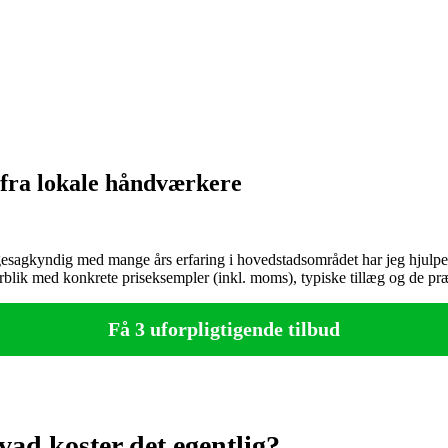
 fra lokale håndværkere
agkyndig med mange års erfaring i hovedstadsområdet har jeg hjulpet hu
blik med konkrete priseksempler (inkl. moms), typiske tillæg og de præc
Få 3 uforpligtigende tilbud
ad koster det egentlig?