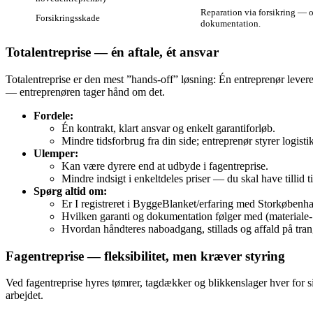
Reparation via forsikring — 
Forsikringsskade
dokumentation.
Totalentreprise — én aftale, ét ansvar
Totalentreprise er den mest ”hands‑off” løsning: Én entreprenør levere
— entreprenøren tager hånd om det.
Fordele:
Én kontrakt, klart ansvar og enkelt garantiforløb.
Mindre tidsforbrug fra din side; entreprenør styrer logistik
Ulemper:
Kan være dyrere end at udbyde i fagentreprise.
Mindre indsigt i enkeltdeles priser — du skal have tillid t
Spørg altid om:
Er I registreret i ByggeBlanket/erfaring med Storkøbenh
Hvilken garanti og dokumentation følger med (materiale- 
Hvordan håndteres naboadgang, stillads og affald på tran
Fagentreprise — fleksibilitet, men kræver styring
Ved fagentreprise hyres tømrer, tagdækker og blikkenslager hver for si
arbejdet.