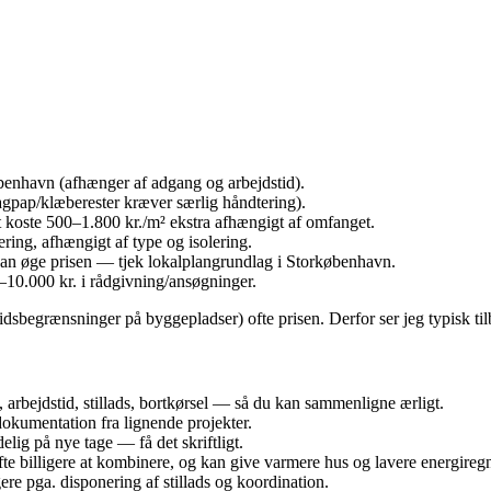
øbenhavn (afhænger af adgang og arbejdstid).
tagpap/klæberester kræver særlig håndtering).
t koste 500–1.800 kr./m² ekstra afhængigt af omfanget.
ering, afhængigt af type og isolering.
n øge prisen — tjek lokalplangrundlag i Storkøbenhavn.
0–10.000 kr. i rådgivning/ansøgninger.
 tidsbegrænsninger på byggepladser) ofte prisen. Derfor ser jeg typisk t
, arbejdstid, stillads, bortkørsel — så du kan sammenligne ærligt.
okumentation fra lignende projekter.
elig på nye tage — få det skriftligt.
ofte billigere at kombinere, og kan give varmere hus og lavere energireg
re pga. disponering af stillads og koordination.