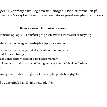
n: Hvor meget skal jeg afsætte i budget? Hvad er forskellen på
isniveauet i Storkøbenhavn — med realistiske priseksempler inkl. moms
Bemærkninger for Storkøbenhavn
timeløn og logistik i området gør prisen øverst i intervallet sandsynlig.
alevalg og omfang af træarbejde afgør stor variation.
benhavn: dyrere på grund af specialmontører og krav til
hedsforanstaltninger.
ks kantdetaljer/terrasser øger prisen markant.
e kræver specialister; materialet og adgang i byområder kan fordyre
t.
sning hvis skaden er begrænset; husk opfølgende besigtigelse.
d og energitjek kan påvirke nettoudgiften.