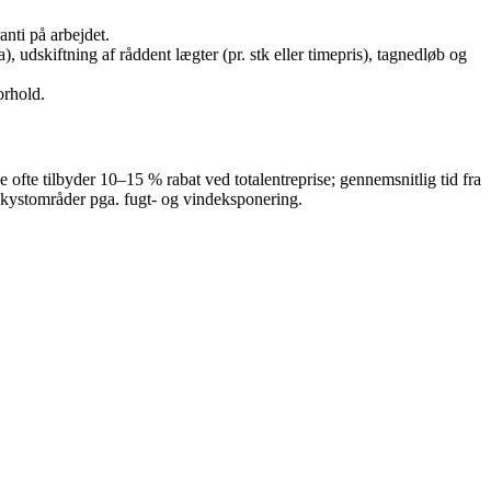
nti på arbejdet.
, udskiftning af råddent lægter (pr. stk eller timepris), tagnedløb og
orhold.
 ofte tilbyder 10–15 % rabat ved totalentreprise; gennemsnitlig tid fra
ge kystområder pga. fugt- og vindeksponering.