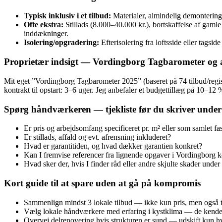
Typisk inklusiv i et tilbud:
Materialer, almindelig demontering,
Ofte ekstra:
Stillads (8.000–40.000 kr.), bortskaffelse af gamle 
inddækninger.
Isolering/opgradering:
Efterisolering fra loftsside eller tagsi
Proprietær indsigt — Vordingborg Tagbarometer og 
Mit eget ”Vordingborg Tagbarometer 2025” (baseret på 74 tilbud/registr
kontrakt til opstart: 3–6 uger. Jeg anbefaler et budgettillæg på 10–12
Spørg håndværkeren — tjekliste før du skriver under
Er pris og arbejdsomfang specificeret pr. m² eller som samlet fa
Er stillads, affald og evt. afrensning inkluderet?
Hvad er garantitiden, og hvad dækker garantien konkret?
Kan I fremvise referencer fra lignende opgaver i Vordingbor
Hvad sker der, hvis I finder råd eller andre skjulte skader und
Kort guide til at spare uden at gå på kompromis
Sammenlign mindst 3 lokale tilbud — ikke kun pris, men også ti
Vælg lokale håndværkere med erfaring i kystklima — de kender 
Overvej delrenovering hvis strukturen er sund — udskift kun h