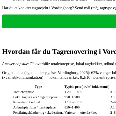
Har du et konkret tagprojekt i Vordingborg? Send mål (m²), tagtype og 
Hvordan får du Tagrenovering i Vor
Answer capsule:
Få overblik: totalentreprise, lokal tagdækker, udbud m
Original data (egen undersøgelse, Vordingborg 2025): 62% vælger lo
(kvalitet/kommunikation) — lokal håndværker: 8,2/10; totalentreprise:
Type
Typisk pris (kr./m² inkl. moms)
Totalentreprise
1.200–1.800
5–1
Lokal tagdækker / fagentreprise
950–1.500
3–1
Konsulent + udbud
1.100–1.700
2–6 
Anbudsplatform / marketplace
850–1.400
Afh
Forsikringshåndtering / skadesfirma
Varierer — ofte dækket
2–8