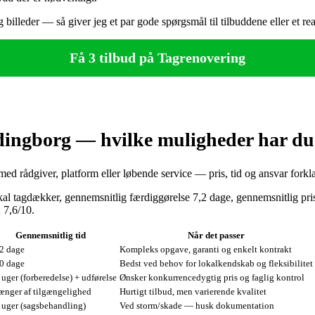
billeder — så giver jeg et par gode spørgsmål til tilbuddene eller et rea
Få 3 tilbud på Tagrenovering
dingborg — hvilke muligheder har d
ed rådgiver, platform eller løbende service — pris, tid og ansvar forkla
kal tagdækker, gennemsnitlig færdiggørelse 7,2 dage, gennemsnitlig pr
 7,6/10.
Gennemsnitlig tid
Når det passer
2 dage
Kompleks opgave, garanti og enkelt kontrakt
0 dage
Bedst ved behov for lokalkendskab og fleksibilitet
uger (forberedelse) + udførelse
Ønsker konkurrencedygtig pris og faglig kontrol
ænger af tilgængelighed
Hurtigt tilbud, men varierende kvalitet
 uger (sagsbehandling)
Ved storm/skade — husk dokumentation