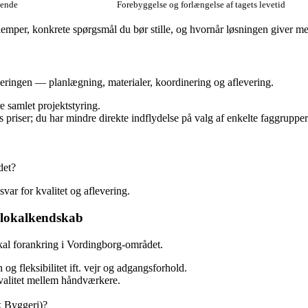
ende
Forebyggelse og forlængelse af tagets levetid
emper, konkrete spørgsmål du bør stille, og hvornår løsningen giver me
overingen — planlægning, materialer, koordinering og aflevering.
re samlet projektstyring.
priser; du har mindre direkte indflydelse på valg af enkelte faggrupper
det?
var for kvalitet og aflevering.
 lokalkendskab
okal forankring i Vordingborg-området.
g fleksibilitet ift. vejr og adgangsforhold.
kvalitet mellem håndværkere.
k Byggeri)?