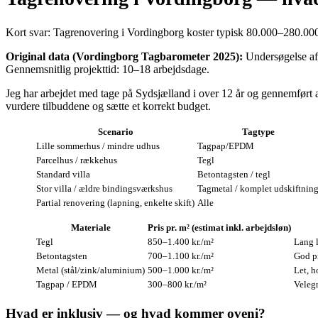
Kort svar: Tagrenovering i Vordingborg koster typisk 80.000–280.000 k
Original data (Vordingborg Tagbarometer 2025):
Undersøgelse af 
Gennemsnitlig projekttid: 10–18 arbejdsdage.
Jeg har arbejdet med tage på Sydsjælland i over 12 år og gennemført 
vurdere tilbuddene og sætte et korrekt budget.
Scenario
Tagtype
Lille sommerhus / mindre udhus
Tagpap/EPDM
Parcelhus / rækkehus
Tegl
Standard villa
Betontagsten / tegl
Stor villa / ældre bindingsværkshus
Tagmetal / komplet udskiftnin
Partial renovering (lapning, enkelte skift)
Alle
Materiale
Pris pr. m² (estimat inkl. arbejdsløn)
Tegl
850–1.400 kr./m²
Lang l
Betontagsten
700–1.100 kr./m²
God pr
Metal (stål/zink/aluminium)
500–1.000 kr./m²
Let, h
Tagpap / EPDM
300–800 kr./m²
Velegn
Hvad er inklusiv — og hvad kommer oveni?