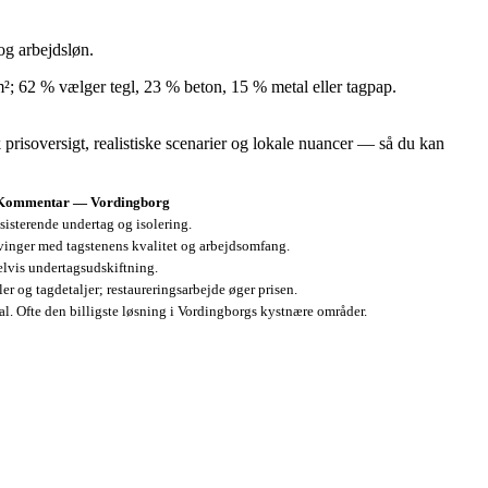
og arbejdsløn.
m²; 62 % vælger tegl, 23 % beton, 15 % metal eller tagpap.
risoversigt, realistiske scenarier og lokale nuancer — så du kan
Kommentar — Vordingborg
sisterende undertag og isolering.
svinger med tagstenens kvalitet og arbejdsomfang.
elvis undertagsudskiftning.
 og tagdetaljer; restaureringsarbejde øger prisen.
al. Ofte den billigste løsning i Vordingborgs kystnære områder.