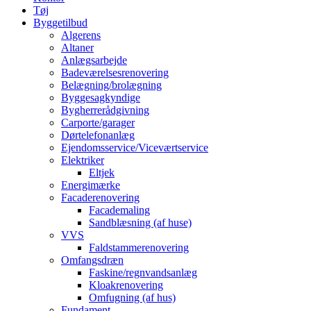
Tøj
Byggetilbud
Algerens
Altaner
Anlægsarbejde
Badeværelsesrenovering
Belægning/brolægning
Byggesagkyndige
Bygherrerådgivning
Carporte/garager
Dørtelefonanlæg
Ejendomsservice/Viceværtservice
Elektriker
Eltjek
Energimærke
Facaderenovering
Facademaling
Sandblæsning (af huse)
VVS
Faldstammerenovering
Omfangsdræn
Faskine/regnvandsanlæg
Kloakrenovering
Omfugning (af hus)
Fundament