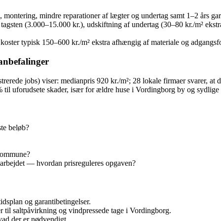
 montering, mindre reparationer af lægter og undertag samt 1–2 års gara
tagsten (3.000–15.000 kr.), udskiftning af undertag (30–80 kr./m² ekstra)
de koster typisk 150–600 kr./m² ekstra afhængig af materiale og adgangsf
anbefalinger
erede jobs) viser: medianpris 920 kr./m²; 28 lokale firmaer svarer, at de
 % til uforudsete skader, især for ældre huse i Vordingborg by og sydli
ste beløb?
g kommune?
er arbejdet — hvordan prisreguleres opgaven?
dsplan og garantibetingelser.
til saltpåvirkning og vindpressede tage i Vordingborg.
vad der er nødvendigt.