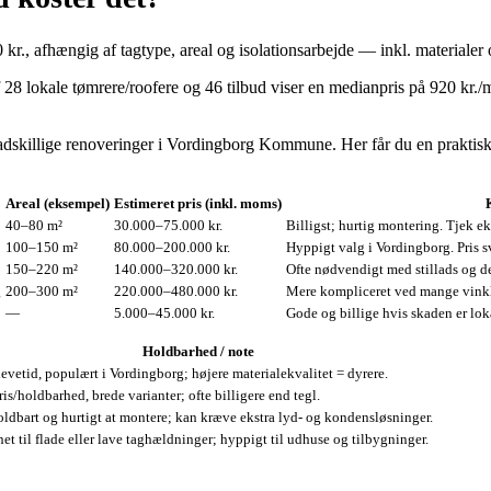
r., afhængig af tagtype, areal og isolationsarbejde — inkl. materialer 
28 lokale tømrere/roofere og 46 tilbud viser en medianpris på 920 kr./
adskillige renoveringer i Vordingborg Kommune. Her får du en praktisk p
Areal (eksempel)
Estimeret pris (inkl. moms)
40–80 m²
30.000–75.000 kr.
Billigst; hurtig montering. Tjek ek
100–150 m²
80.000–200.000 kr.
Hyppigt valg i Vordingborg. Pris 
150–220 m²
140.000–320.000 kr.
Ofte nødvendigt med stillads og d
g
200–300 m²
220.000–480.000 kr.
Mere kompliceret ved mange vinkler
—
5.000–45.000 kr.
Gode og billige hvis skaden er lok
Holdbarhed / note
evetid, populært i Vordingborg; højere materialekvalitet = dyrere.
is/holdbarhed, brede varianter; ofte billigere end tegl.
oldbart og hurtigt at montere; kan kræve ekstra lyd- og kondensløsninger.
et til flade eller lave taghældninger; hyppigt til udhuse og tilbygninger.