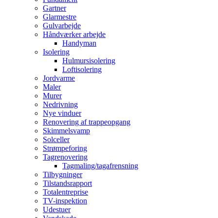
Gartner
Glarmestre
Gulvarbejde
Håndværker arbejde
Handyman
Isolering
Hulmursisolering
Loftisolering
Jordvarme
Maler
Murer
Nedrivning
Nye vinduer
Renovering af trappeopgang
Skimmelsvamp
Solceller
Strømpeforing
Tagrenovering
Tagmaling/tagafrensning
Tilbygninger
Tilstandsrapport
Totalentreprise
TV-inspektion
Udestuer