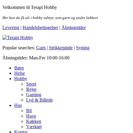
Skip
Velkommen til Terapi Hobby
to
the
Her kan du få alt i hobby udstyr, som garn og andet lækkert
content
Levering
|
Handelsbetingelser
|
Åbningstider
Terapi Hobby
Popular searches:
Garn
|
Strikkepinde
|
Syning
Åbningstider: Man-Fre 10:00-16:00
Børn
Helse
Hobby
Sport
Rejse
Gaming
Lyd & Billede
Hus
Bil
Have
Køkken
Værktøj
Kontor