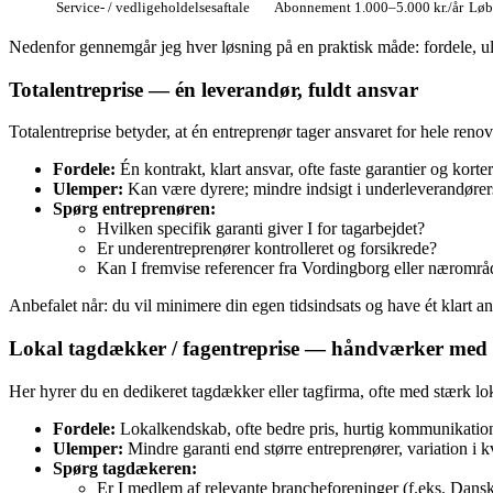
Service- / vedligeholdelsesaftale
Abonnement 1.000–5.000 kr./år
Løb
Nedenfor gennemgår jeg hver løsning på en praktisk måde: fordele, ul
Totalentreprise — én leverandør, fuldt ansvar
Totalentreprise betyder, at én entreprenør tager ansvaret for hele ren
Fordele:
Én kontrakt, klart ansvar, ofte faste garantier og korte
Ulemper:
Kan være dyrere; mindre indsigt i underleverandørers 
Spørg entreprenøren:
Hvilken specifik garanti giver I for tagarbejdet?
Er underentreprenører kontrolleret og forsikrede?
Kan I fremvise referencer fra Vordingborg eller nærområ
Anbefalet når: du vil minimere din egen tidsindsats og have ét klart ans
Lokal tagdækker / fagentreprise — håndværker med
Her hyrer du en dedikeret tagdækker eller tagfirma, ofte med stærk l
Fordele:
Lokalkendskab, ofte bedre pris, hurtig kommunikation o
Ulemper:
Mindre garanti end større entreprenører, variation i 
Spørg tagdækeren:
Er I medlem af relevante brancheforeninger (f.eks. Dans