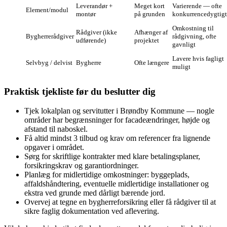
Leverandør +
Meget kort
Varierende — ofte
Element/modul
montør
på grunden
konkurrencedygtigt
Omkostning til
Rådgiver (ikke
Afhænger af
Bygherrerådgiver
rådgivning, ofte
udførende)
projektet
gavnligt
Lavere hvis fagligt
Selvbyg / delvist
Bygherre
Ofte længere
muligt
Praktisk tjekliste før du beslutter dig
Tjek lokalplan og servitutter i Brøndby Kommune — nogle
områder har begrænsninger for facadeændringer, højde og
afstand til naboskel.
Få altid mindst 3 tilbud og krav om referencer fra lignende
opgaver i området.
Sørg for skriftlige kontrakter med klare betalingsplaner,
forsikringskrav og garanti­ordninger.
Planlæg for midlertidige omkostninger: byggeplads,
affaldshåndtering, eventuelle midlertidige installationer og
ekstra ved grunde med dårligt bærende jord.
Overvej at tegne en bygherreforsikring eller få rådgiver til at
sikre faglig dokumentation ved aflevering.