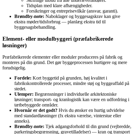
Skriftlige tilbud fra alle underleverandører.
Tidsplan med klare afhængigheder.
Forsikringer og entreprisevilkår (ansvar, garanti).
Brøndby-note:
Naboklager og byggesagskrav kan give
ekstra møder/tidsforbrug — planlæg ekstra tid til
byggesagsbehandling.
Element- eller modulbyggeri (præfabrikerede
løsninger)
Præfabrikerede elementer eller moduler produceres på fabrik og
monteres på din grund. Det gør byggeprocessen hurtigere og mere
forudsigelig.
Fordele:
Kort byggetid på grunden, høj kvalitet i
fabrikskontrollerede processer, mindre støj og byggeaffald på
stedet.
Ulemper:
Begrænsninger i individuelle arkitektoniske
løsninger; transport- og kranlogistik kan være en udfordring i
tætbebyggede områder.
Hvornår er det godt?
Hvis du ønsker en hurtig udvidelse
med standardløsninger (fx ekstra værelse, vinterstue eller
anneks).
Brøndby-note:
Tjek adgangsforhold til din grund (vejbredde,
parkeringsbegrænsning, gravetilladelser) — kran og transport