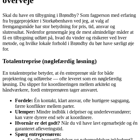
overveje
Skal du have en tilbygning i Brøndby? Som fagperson med erfaring
fra byggeprojekter i Storkøbenhavn ved jeg, at valg af
fremgangsmåde har stor betydning for pris, tid, ansvar og
slutresultat. Nedenfor gennemgår jeg de mest almindelige måder at
få en tilbygning udført på, hvad du vinder og risikerer ved hver
metode, og hvilke lokale forhold i Brøndby du bør have særligt øje
for.
Totalentreprise (nøglefærdig løsning)
En totalentreprise betyder, at én entreprenør står for både
projektering og udførelse — ofte leveret som en nøglefærdig
løsning. Du slipper for koordineringen mellem arkitekt og
håndværkere, fordi entreprenøren tager ansvaret.
Fordele:
Én kontakt, klart ansvar, ofte hurtigere sagsgang,
færre konflikter mellem parter.
Ulemper:
Mindre indblik i delpriser og underleverandører;
kan være dyrere end selv at koordinere.
Hvornår er det godt?
Når du vil have lavt egenarbejde og én
garanteret afleveringstid.
Spørg entreprenøren:
Er alle bygge­tilladelser og nabemeddelser inkluderet?