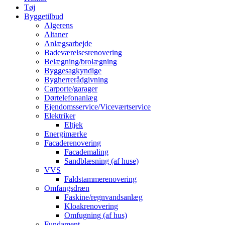
Tøj
Byggetilbud
Algerens
Altaner
Anlægsarbejde
Badeværelsesrenovering
Belægning/brolægning
Byggesagkyndige
Bygherrerådgivning
Carporte/garager
Dørtelefonanlæg
Ejendomsservice/Viceværtservice
Elektriker
Eltjek
Energimærke
Facaderenovering
Facademaling
Sandblæsning (af huse)
VVS
Faldstammerenovering
Omfangsdræn
Faskine/regnvandsanlæg
Kloakrenovering
Omfugning (af hus)
Fundament