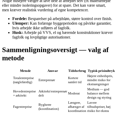
Nogle husejere vælger at lave dele af arbejdet selv (fx malerarbejde
eller mindre isoleringsopgaver) for at spare. Det kan være smart,
men kræver realistisk vurdering af egne kompetencer.
Fordele:
Besparelser på arbejdsløn, større kontrol over finish.
Ulemper:
Kan forlænge byggeperioden og påvirke garantier,
hvis arbejde ikke udføres af fagfolk.
Husk:
Arbejde på VVS, el og bærende konstruktioner kræver
fagfolk og lovpligtige autorisationer.
Sammenligningsoversigt — valg af
metode
Metode
Ansvar
Tidsforbrug
Typisk prisindtryk
Højere enhedspris,
Totalentreprise
Kortere
Entreprenør
mindre risiko for
(nøglefærdig)
samlet tid
ekstraregninger
Medium — god
Hovedentreprise
Arkitekt/entreprenør
Moderat
balance mellem
+ arkitekt
delt
design og styring
Længere,
Lavere
Bygherre
Fagentreprise
afhænger af
tilbudspriser, høj
(koordination)
koordination
risiko for ekstra