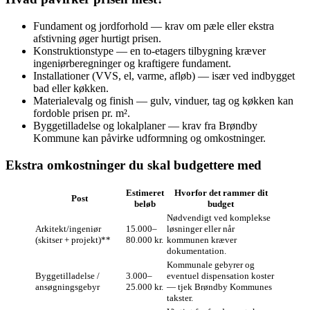
Fundament og jordforhold — krav om pæle eller ekstra
afstivning øger hurtigt prisen.
Konstruktionstype — en to‑etagers tilbygning kræver
ingeniørberegninger og kraftigere fundament.
Installationer (VVS, el, varme, afløb) — især ved indbygget
bad eller køkken.
Materialevalg og finish — gulv, vinduer, tag og køkken kan
fordoble prisen pr. m².
Byggetilladelse og lokalplaner — krav fra Brøndby
Kommune kan påvirke udformning og omkostninger.
Ekstra omkostninger du skal budgettere med
Estimeret
Hvorfor det rammer dit
Post
beløb
budget
Nødvendigt ved komplekse
Arkitekt/ingeniør
15.000–
løsninger eller når
(skitser + projekt)**
80.000 kr.
kommunen kræver
dokumentation.
Kommunale gebyrer og
Byggetilladelse /
3.000–
eventuel dispensation koster
ansøgningsgebyr
25.000 kr.
— tjek Brøndby Kommunes
takster.