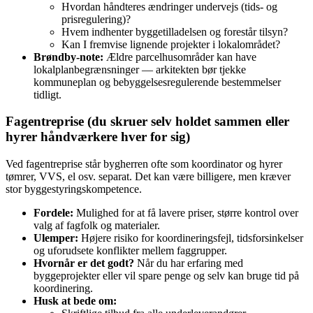
Hvordan håndteres ændringer undervejs (tids- og
prisregulering)?
Hvem indhenter byggetilladelsen og forestår tilsyn?
Kan I fremvise lignende projekter i lokalområdet?
Brøndby-note:
Ældre parcelhusområder kan have
lokalplanbegrænsninger — arkitekten bør tjekke
kommuneplan og bebyggelsesregulerende bestemmelser
tidligt.
Fagentreprise (du skruer selv holdet sammen eller
hyrer håndværkere hver for sig)
Ved fagentreprise står bygherren ofte som koordinator og hyrer
tømrer, VVS, el osv. separat. Det kan være billigere, men kræver
stor byggestyringskompetence.
Fordele:
Mulighed for at få lavere priser, større kontrol over
valg af fagfolk og materialer.
Ulemper:
Højere risiko for koordineringsfejl, tidsforsinkelser
og uforudsete konflikter mellem faggrupper.
Hvornår er det godt?
Når du har erfaring med
byggeprojekter eller vil spare penge og selv kan bruge tid på
koordinering.
Husk at bede om: