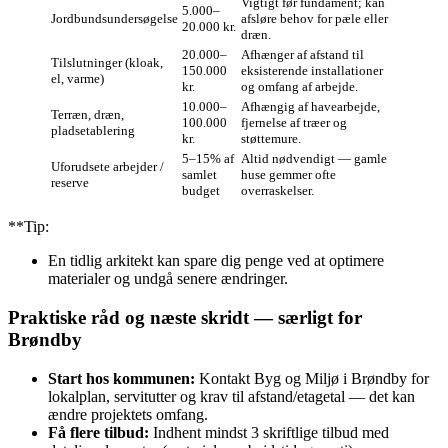
Vigtigt før fundament; kan
5.000–
Jordbundsundersøgelse
afsløre behov for pæle eller
20.000 kr.
dræn.
20.000–
Afhænger af afstand til
Tilslutninger (kloak,
150.000
eksisterende installationer
el, varme)
kr.
og omfang af arbejde.
10.000–
Afhængig af havearbejde,
Terræn, dræn,
100.000
fjernelse af træer og
pladsetablering
kr.
støttemure.
5–15% af
Altid nødvendigt — gamle
Uforudsete arbejder /
samlet
huse gemmer ofte
reserve
budget
overraskelser.
**Tip:
En tidlig arkitekt kan spare dig penge ved at optimere
materialer og undgå senere ændringer.
Praktiske råd og næste skridt — særligt for
Brøndby
Start hos kommunen:
Kontakt Byg og Miljø i Brøndby for
lokalplan, servitutter og krav til afstand/etagetal — det kan
ændre projektets omfang.
Få flere tilbud:
Indhent mindst 3 skriftlige tilbud med