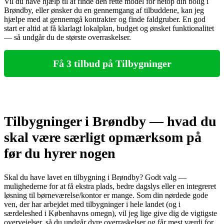
Vil du have hjælp til at finde den rette model for netop din bolig i
Brøndby, eller ønsker du en gennemgang af tilbuddene, kan jeg
hjælpe med at gennemgå kontrakter og finde faldgruber. En god
start er altid at få klarlagt lokalplan, budget og ønsket funktionalitet
— så undgår du de største overraskelser.
Få 3 tilbud på Tilbygninger
Tilbygninger i Brøndby — hvad du
skal være særligt opmærksom på
før du hyrer nogen
Skal du have lavet en tilbygning i Brøndby? Godt valg —
mulighederne for at få ekstra plads, bedre dagslys eller en integreret
løsning til børneværelse/kontor er mange. Som din nørdede gode
ven, der har arbejdet med tilbygninger i hele landet (og i
særdeleshed i Københavns omegn), vil jeg lige give dig de vigtigste
overvejelser, så du undgår dyre overraskelser og får mest værdi for