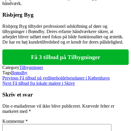
håndværk.
Risbjerg Byg
Risbjerg Byg tilbyder professionel udskiftning af døre og
tilbygninger i Brøndby. Deres erfarne håndværkere sikrer, at
arbejdet bliver udført med fokus på både funktionalitet og æstetik.
De har en høj kundetilfredshed og er kendt for deres pålidelighed.
Få 3 tilbud på Tilbygninger
Category
Tilbygninger
Tags
Brøndby
Indlægsnavigation
Previous
Previous
Få tilbud på vedligeholdelsesplaner i København
Post
Next
Next
Få tilbud fra lokale malere i Skive
Post
Skriv et svar
Din e-mailadresse vil ikke blive publiceret.
Krævede felter er
markeret med
*
Kommentar
*