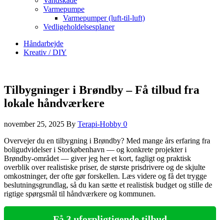
Vandskade
Varmepumpe
Varmepumper (luft-til-luft)
Vedligeholdelsesplaner
Håndarbejde
Kreativ / DIY
Tilbygninger i Brøndby – Få tilbud fra
lokale håndværkere
november 25, 2025
By
Terapi-Hobby
0
Overvejer du en tilbygning i Brøndby? Med mange års erfaring fra
boligudvidelser i Storkøbenhavn — og konkrete projekter i
Brøndby‑området — giver jeg her et kort, fagligt og praktisk
overblik over realistiske priser, de største prisdrivere og de skjulte
omkostninger, der ofte gør forskellen. Læs videre og få det trygge
beslutningsgrundlag, så du kan sætte et realistisk budget og stille de
rigtige spørgsmål til håndværkere og kommunen.
Få 3 uforpligtigende tilbud