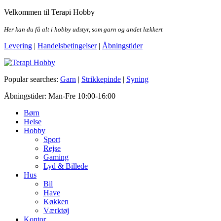
Skip
Velkommen til Terapi Hobby
to
the
Her kan du få alt i hobby udstyr, som garn og andet lækkert
content
Levering
|
Handelsbetingelser
|
Åbningstider
Terapi Hobby
Popular searches:
Garn
|
Strikkepinde
|
Syning
Åbningstider: Man-Fre 10:00-16:00
Børn
Helse
Hobby
Sport
Rejse
Gaming
Lyd & Billede
Hus
Bil
Have
Køkken
Værktøj
Kontor