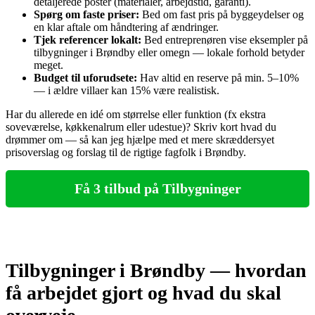
detaljerede poster (materialer, arbejdstid, garanti).
Spørg om faste priser:
Bed om fast pris på byggeydelser og
en klar aftale om håndtering af ændringer.
Tjek referencer lokalt:
Bed entreprenøren vise eksempler på
tilbygninger i Brøndby eller omegn — lokale forhold betyder
meget.
Budget til uforudsete:
Hav altid en reserve på min. 5–10%
— i ældre villaer kan 15% være realistisk.
Har du allerede en idé om størrelse eller funktion (fx ekstra
soveværelse, køkkenalrum eller udestue)? Skriv kort hvad du
drømmer om — så kan jeg hjælpe med et mere skræddersyet
prisoverslag og forslag til de rigtige fagfolk i Brøndby.
Få 3 tilbud på Tilbygninger
Tilbygninger i Brøndby — hvordan
få arbejdet gjort og hvad du skal