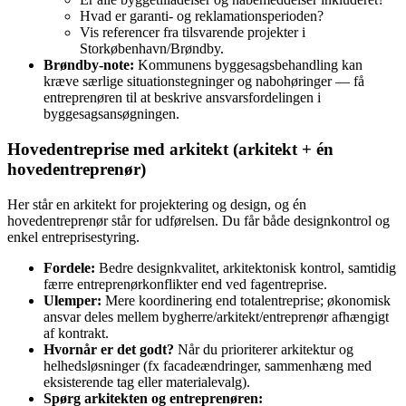
Hvad er garanti- og reklamationsperioden?
Vis referencer fra tilsvarende projekter i
Storkøbenhavn/Brøndby.
Brøndby-note:
Kommunens byggesagsbehandling kan
kræve særlige situationstegninger og nabohøringer — få
entreprenøren til at beskrive ansvarsfordelingen i
byggesagsansøgningen.
Hovedentreprise med arkitekt (arkitekt + én
hovedentreprenør)
Her står en arkitekt for projektering og design, og én
hovedentreprenør står for udførelsen. Du får både designkontrol og
enkel entreprisestyring.
Fordele:
Bedre designkvalitet, arkitektonisk kontrol, samtidig
færre entreprenørkonflikter end ved fagentreprise.
Ulemper:
Mere koordinering end totalentreprise; økonomisk
ansvar deles mellem bygherre/arkitekt/entreprenør afhængigt
af kontrakt.
Hvornår er det godt?
Når du prioriterer arkitektur og
helheds­løsninger (fx facadeændringer, sammenhæng med
eksisterende tag eller materialevalg).
Spørg arkitekten og entreprenøren: