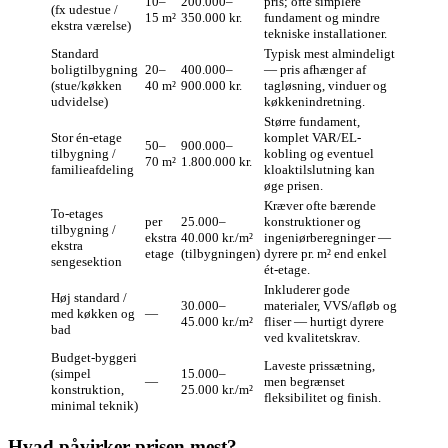
10–
200.000–
pris; ofte simplere
(fx udestue /
15 m²
350.000 kr.
fundament og mindre
ekstra værelse)
tekniske installationer.
Standard
Typisk mest almindeligt
boligtilbygning
20–
400.000–
— pris afhænger af
(stue/køkken
40 m²
900.000 kr.
tagløsning, vinduer og
udvidelse)
køkkenindretning.
Større fundament,
Stor én‑etage
komplet VAR/EL-
50–
900.000–
tilbygning /
kobling og eventuel
70 m²
1.800.000 kr.
familieafdeling
kloaktilslutning kan
øge prisen.
Kræver ofte bærende
To‑etages
per
25.000–
konstruktioner og
tilbygning /
ekstra
40.000 kr./m²
ingeniørberegninger —
ekstra
etage
(tilbygningen)
dyrere pr. m² end enkel
sengesektion
ét‑etage.
Inkluderer gode
Høj standard /
30.000–
materialer, VVS/afløb og
med køkken og
—
45.000 kr./m²
fliser — hurtigt dyrere
bad
ved kvalitetskrav.
Budget‑byggeri
Laveste prissætning,
(simpel
15.000–
—
men begrænset
konstruktion,
25.000 kr./m²
fleksibilitet og finish.
minimal teknik)
Hvad påvirker prisen mest?