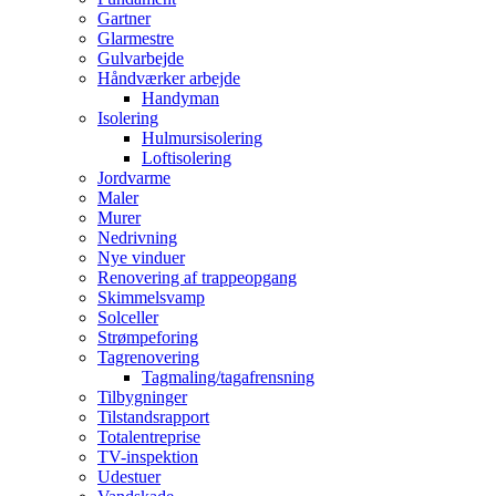
Gartner
Glarmestre
Gulvarbejde
Håndværker arbejde
Handyman
Isolering
Hulmursisolering
Loftisolering
Jordvarme
Maler
Murer
Nedrivning
Nye vinduer
Renovering af trappeopgang
Skimmelsvamp
Solceller
Strømpeforing
Tagrenovering
Tagmaling/tagafrensning
Tilbygninger
Tilstandsrapport
Totalentreprise
TV-inspektion
Udestuer