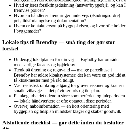
Hvad er jeres forsikringsdækning (ansvar/byggefejl), og kan I
fremvise policer?
Hvordan håndterer I ændringer undervejs (Ændringsordre) —
pris, tidsforlængelse og dokumentation?
Hvem er kontaktperson på byggepladsen, og hvor ofte holder
I byggemøder?
Lokale tips til Brøndby — små ting der gør stor
forskel
Undersøg lokalplanen for din vej — Brøndby har områder
med særlige facade- og højdekrav.
Tænk på dræning og regnvand — mange parcelhuse i
Brøndby har ældre kloaksystemer; det kan være en god idé at
få kloakmester med på råd tidligt.
Vær realistisk omkring adgang for gravemaskiner og kraner i
smalle villaveje — det påvirker pris og tidsplan.
Planlæg arbejdet udenom store sommerferien og juleperioden
— lokale håndværkere er ofte optaget i disse perioder.
Overvej naboinformation — en kort orientering med
byggeplan og tidsplan mindsker klager og skaber goodwill.
Afsluttende checklist — gør dette inden du beslutter
dig