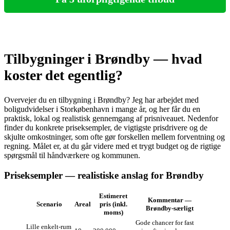
Tilbygninger i Brøndby — hvad
koster det egentlig?
Overvejer du en tilbygning i Brøndby? Jeg har arbejdet med
boligudvidelser i Storkøbenhavn i mange år, og her får du en
praktisk, lokal og realistisk gennemgang af prisniveauet. Nedenfor
finder du konkrete priseksempler, de vigtigste prisdrivere og de
skjulte omkostninger, som ofte gør forskellen mellem forventning og
regning. Målet er, at du går videre med et trygt budget og de rigtige
spørgsmål til håndværkere og kommunen.
Priseksempler — realistiske anslag for Brøndby
Estimeret
Kommentar —
Scenario
Areal
pris (inkl.
Brøndby‑særligt
moms)
Gode chancer for fast
Lille enkelt‑rum