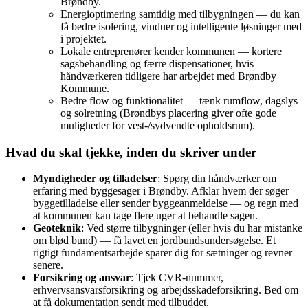
Brøndby.
Energioptimering samtidig med tilbygningen — du kan
få bedre isolering, vinduer og intelligente løsninger med
i projektet.
Lokale entreprenører kender kommunen — kortere
sagsbehandling og færre dispensationer, hvis
håndværkeren tidligere har arbejdet med Brøndby
Kommune.
Bedre flow og funktionalitet — tænk rumflow, dagslys
og solretning (Brøndbys placering giver ofte gode
muligheder for vest-/sydvendte opholdsrum).
Hvad du skal tjekke, inden du skriver under
Myndigheder og tilladelser
: Spørg din håndværker om
erfaring med byggesager i Brøndby. Afklar hvem der søger
byggetilladelse eller sender byggeanmeldelse — og regn med
at kommunen kan tage flere uger at behandle sagen.
Geoteknik
: Ved større tilbygninger (eller hvis du har mistanke
om blød bund) — få lavet en jordbundsundersøgelse. Et
rigtigt fundamentsarbejde sparer dig for sætninger og revner
senere.
Forsikring og ansvar
: Tjek CVR-nummer,
erhvervsansvarsforsikring og arbejdsskadeforsikring. Bed om
at få dokumentation sendt med tilbuddet.