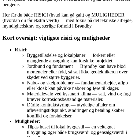
pengene.
Her får du både RISICI (hvad kan gå galt) og MULIGHEDER
(hvordan du får ekstra værdi) — med fokus på det tekniske arbejde,
myndighedskrav og særlige forhold i Brøndby.
Kort oversigt: vigtigste risici og muligheder
Risici
:
Byggetilladelse og lokalplaner — forkert eller
manglende ansøgning kan forsinke projektet.
Jordbund og fundament — Brøndby kan have blød
moræneler eller fyld, så sæt ikke geoteknikeren over
skødet ved større byggerier.
Nabo- og skelproblemer — fundamentarbejde, afløb
eller kloak kan påvirke naboer og føre til klager.
Materialevalg ved kystnært klima — salt, vind og fugt
kræver korrosionsbestandige materialer.
Dårlig kontraktstyring — utydelige aftaler om
afleveringstidspunkt, ændringer og betaling skaber
konflikt og forsinkelser.
Muligheder
:
Tilpas huset til lokal byggestil — en veltegnet
tilbygning øger både brugsværdi og gensalgsværdi i