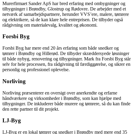
Murerfirmaet Sander ApS har bred erfaring med ombygninger og
tilbygninger i Brøndby, Glostrup og Rødovre. De arbejder med et
netværk af samarbejdspartnere, herunder VVS’ere, malere, tømrere
og elektrikere, så de kan klare hele entreprisen. De tilbyder også
rådgivning om materialevalg, kvalitet og økonomi.
Forsbi Byg
Forsbi Byg har mere end 20 års erfaring som både snedker og
tømrer i Brøndby og Hillerød. De tilbyder skræddersyede løsninger
til både nybyg, renovering og tilbygninger. Mark fra Forsbi Byg står
selv for hele processen, fra rådgivning til færdiggørelse, og sikrer en
personlig og professionel oplevelse.
Norliving
Norliving præsenterer en oversigt over anerkendte og erfarne
håndværkere og virksomheder i Brøndby, som kan hjælpe med
tilbygninger. De inkluderer både murere og tømrere, så du kan finde
den rette partner til dit projekt.
LJ-Byg
LJ-Byg er en lokal tømrer og snedker i Brøndby med mere end 35