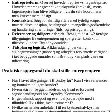
Entrepriseform
: Overvej hovedentreprise vs. fagentreprise.
Hovedentreprenør giver ét kontaktpunkt (praktisk), mens
fagentreprise kan blive billigere, hvis du selv koordinerer —
men kræver mere indsigt.
Kontrakten
: Sørg for skriftlig aftale med tydelig scope,
materialeliste, tidsplan, betalingsplan, mangelliste/godkendelse
og håndtering af ændringer (tids- og prisregulering).
Referencer og tidligere arbejde
: Besøg mindst 1–2 færdige
tilbygninger fra entreprenøren og spørg efter kontakt til
tilfredse kunder i Brøndby-området.
Tidsplan og logistik
: Afklar adgang, parkering,
støjbegrænsninger (naboer) og arbejdets forventede varighed;
i tæt bebyggede områder som Brøndby kan plads være en
udfordring.
Praktiske spørgsmål du skal stille entreprenøren
Har I lavet tilbygninger i Brøndby før? Kan I vise referencer
og kontakte tidligere kunder?
Hvem står for byggetilladelsen, og hvad er forventet
sagsbehandlingstid hos Brøndby Kommune?
Er geoteknisk rapport og eventuel jordarbejde med i
tilbuddet? Hvis ikke, hvad estimerer I?
Hvilke materialer anbefaler I til en kystnær/halvkystnær
beliggenhed (korrosionsbestandighed, træimprægnering osv.)?