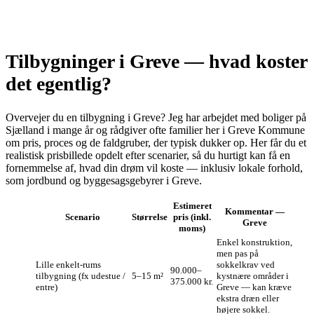
Tilbygninger i Greve — hvad koster
det egentlig?
Overvejer du en tilbygning i Greve? Jeg har arbejdet med boliger på
Sjælland i mange år og rådgiver ofte familier her i Greve Kommune
om pris, proces og de faldgruber, der typisk dukker op. Her får du et
realistisk prisbillede opdelt efter scenarier, så du hurtigt kan få en
fornemmelse af, hvad din drøm vil koste — inklusiv lokale forhold,
som jordbund og byggesagsgebyrer i Greve.
Estimeret
Kommentar —
Scenario
Størrelse
pris (inkl.
Greve
moms)
Enkel konstruktion,
men pas på
Lille enkelt-rums
sokkelkrav ved
90.000–
tilbygning (fx udestue /
5–15 m²
kystnære områder i
375.000 kr.
entre)
Greve — kan kræve
ekstra dræn eller
højere sokkel.