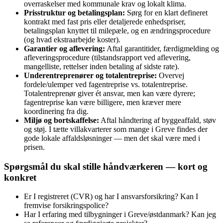
overraskelser med kommunale krav og lokalt klima.
Prisstruktur og betalingsplan:
Sørg for en klart defineret
kontrakt med fast pris eller detaljerede enhedspriser,
betalingsplan knyttet til milepæle, og en ændringsprocedure
(og hvad ekstraarbejde koster).
Garantier og aflevering:
Aftal garantitider, færdigmelding og
afleveringsprocedure (tilstandsrapport ved aflevering,
mangelliste, rettelser inden betaling af sidste rate).
Underentreprenører og totalentreprise:
Overvej
fordele/ulemper ved fagentreprise vs. totalentreprise.
Totalentreprenør giver ét ansvar, men kan være dyrere;
fagentreprise kan være billigere, men kræver mere
koordinering fra dig.
Miljø og bortskaffelse:
Aftal håndtering af byggeaffald, støv
og støj. I tætte villakvarterer som mange i Greve findes der
gode lokale affaldsløsninger — men det skal være med i
prisen.
Spørgsmål du skal stille håndværkeren — kort og
konkret
Er I registreret (CVR) og har I ansvarsforsikring? Kan I
fremvise forsikringspolice?
Har I erfaring med tilbygninger i Greve/østdanmark? Kan jeg