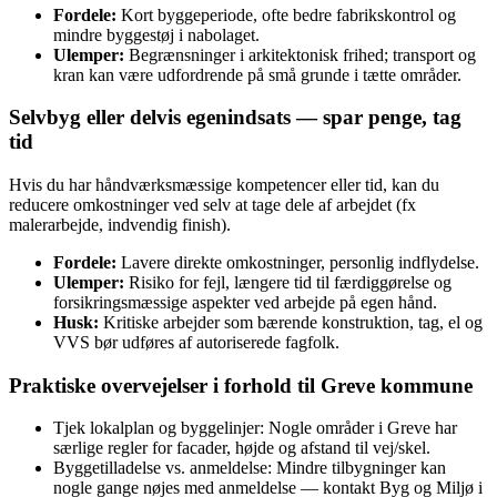
Fordele:
Kort byggeperiode, ofte bedre fabrikskontrol og
mindre byggestøj i nabolaget.
Ulemper:
Begrænsninger i arkitektonisk frihed; transport og
kran kan være udfordrende på små grunde i tætte områder.
Selvbyg eller delvis egenindsats — spar penge, tag
tid
Hvis du har håndværksmæssige kompetencer eller tid, kan du
reducere omkostninger ved selv at tage dele af arbejdet (fx
malerarbejde, indvendig finish).
Fordele:
Lavere direkte omkostninger, personlig indflydelse.
Ulemper:
Risiko for fejl, længere tid til færdiggørelse og
forsikringsmæssige aspekter ved arbejde på egen hånd.
Husk:
Kritiske arbejder som bærende konstruktion, tag, el og
VVS bør udføres af autoriserede fagfolk.
Praktiske overvejelser i forhold til Greve kommune
Tjek lokalplan og byggelinjer: Nogle områder i Greve har
særlige regler for facader, højde og afstand til vej/skel.
Byggetilladelse vs. anmeldelse: Mindre tilbygninger kan
nogle gange nøjes med anmeldelse — kontakt Byg og Miljø i