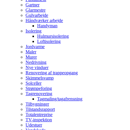
Gartner
Glarmestre
Gulvarbejde
Håndværker arbejde
Handyman
Isolering
Hulmursisolering
Loftisolering
Jordvarme
Maler
Murer
Nedrivning
Nye vinduer
Renovering af trappeopgang
Skimmelsvamp
Solceller
Strømpeforing
Tagrenovering
Tagmaling/tagafrensning
Tilbygninger
Tilstandsrapport
Totalentreprise
TV-inspektion
Udestuer