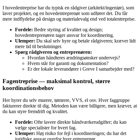
I hovedentreprise har du typisk en rådgiver (arkitekt/ingeniør), som
laver projektet, og en hovedentreprenør som udfører det. Du får
mere indflydelse på design og materialevalg end ved totalentreprise.
Fordele:
Bedre styring af kvalitet og design;
hovedentreprenøren tager ansvar for koordinering.
Ulemper:
Du skal selv hyre og betale rådgiveren; kræver lidt
mere tid til beslutninger.
Spørg rådgiveren og entreprenøren:
Hvordan håndteres ændringsønsker undervejs?
Hvem står for garanti og dokumentation?
Er der lokale leverandører i Greve I samarbejder med?
Fagentreprise — maksimal kontrol, større
koordinationsbehov
Her hyrer du selv murere, tømrere, VVS, el osv. Hver faggruppe
fakturerer direkte til dig. Metoden kan være billigere, men kræver, at
du kan styre fremdrift og kvalitet.
Fordele:
Ofte lavere direkte håndværkerudgifter; du kan
vælge specialister for hvert fag.
Ulemper:
Høj risiko for fejl i koordineringen; du har det
juridiske ansvar overfor hver entreprenør.