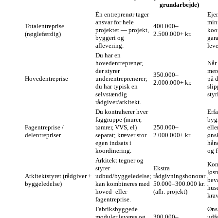
grundarbejde)
Én entreprenør tager
Eje
ansvar for hele
min
Totalentreprise
400.000–
projektet — projekt,
koo
(nøglefærdig)
2.500.000+ kr.
byggeri og
gara
aflevering.
leve
Du har en
hovedentreprenør,
Når 
der styrer
mer
350.000–
Hovedentreprise
underentreprenører;
på 
2.000.000+ kr.
du har typisk en
slip
selvstændig
styr
rådgiver/arkitekt.
Du kontraherer hver
Erf
faggruppe (murer,
byg
Fagentreprise /
tømrer, VVS, el)
250.000–
elle
delentrepriser
separat; kræver stor
2.000.000+ kr.
øns
egen indsats i
hån
koordinering.
og f
Arkitekt tegner og
Kom
styrer
Ekstra
løsn
Arkitektstyret (rådgiver +
udbud/byggeledelse;
rådgivningshonorar
bev
byggeledelse)
kan kombineres med
50.000–300.000 kr.
huse
hoved- eller
(afh. projekt)
krav
fagentreprise.
Fabriksbyggede
Øns
moduler leveres og
300.000–
udf