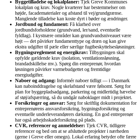
Byggetilladelse og lokalplaner:
Tjek Greve Kommunes
lokalplan og krav. Nogle kvarterer har bestemmelser om
højde, facade­materialer og afstand til vej/grundgrænse.
Manglende tilladelse kan koste dyrt i bøder og ændringer.
Jordbund og fundament:
Få klarhed over
jordbundsforholdene (grundvand, ler/sand, eventuelle
fyldlag). I kystnære områder kan grundvandsniveauet være
højt — det påvirker fundamenttype og dræn og kan give
ekstra udgifter til pæle eller særlige fugtbeskyttelses­løsninger.
Bygningsreglement og energikrav:
Tilbygningen skal
opfylde gældende krav (isolation, ventilationsløsning,
brandadskillelse mv.). Spørg din entreprenør, hvordan
løsningen påvirker varmebudgettet og fremtidige
energiudgifter.
Naboer og adgang:
Informér naboer tidligt — i Danmark
kan naboinddragelse og skelafstand være følsomt. Sørg for
plan for byggepladsadgang, parkering og midlertidig hævelse
af støj/afspærring, så du undgår naboklager midt i projektet.
Forsikringer og ansvar:
Sørg for skriftlig dokumentation for
entreprenørens ansvarsforsikring, bygningsforsikring og
eventuelle underleverandørers dækning. En god entreprenør
har også arbejdsskadeforsikring på plads.
CVR, referencer og anmeldelser:
Tjek CVR, tidligere
referencer og bed om at se afsluttede projekter i nærheden
(gerne i Greve eller omegn). Lokal erfaring betyder ofte færre