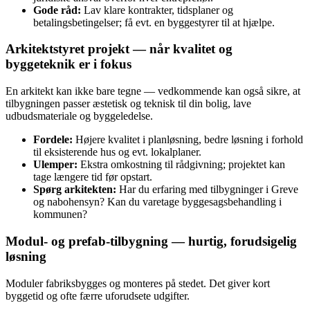
Gode råd:
Lav klare kontrakter, tidsplaner og
betalingsbetingelser; få evt. en byggestyrer til at hjælpe.
Arkitektstyret projekt — når kvalitet og
byggeteknik er i fokus
En arkitekt kan ikke bare tegne — vedkommende kan også sikre, at
tilbygningen passer æstetisk og teknisk til din bolig, lave
udbudsmateriale og byggeledelse.
Fordele:
Højere kvalitet i planløsning, bedre løsning i forhold
til eksisterende hus og evt. lokalplaner.
Ulemper:
Ekstra omkostning til rådgivning; projektet kan
tage længere tid før opstart.
Spørg arkitekten:
Har du erfaring med tilbygninger i Greve
og nabohensyn? Kan du varetage byggesagsbehandling i
kommunen?
Modul‑ og prefab‑tilbygning — hurtig, forudsigelig
løsning
Moduler fabriksbygges og monteres på stedet. Det giver kort
byggetid og ofte færre uforudsete udgifter.