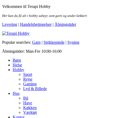
Skip
Velkommen til Terapi Hobby
to
the
Her kan du få alt i hobby udstyr, som garn og andet lækkert
content
Levering
|
Handelsbetingelser
|
Åbningstider
Terapi Hobby
Popular searches:
Garn
|
Strikkepinde
|
Syning
Åbningstider: Man-Fre 10:00-16:00
Børn
Helse
Hobby
Sport
Rejse
Gaming
Lyd & Billede
Hus
Bil
Have
Køkken
Værktøj
Kontor