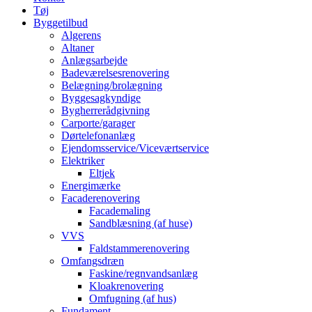
Tøj
Byggetilbud
Algerens
Altaner
Anlægsarbejde
Badeværelsesrenovering
Belægning/brolægning
Byggesagkyndige
Bygherrerådgivning
Carporte/garager
Dørtelefonanlæg
Ejendomsservice/Viceværtservice
Elektriker
Eltjek
Energimærke
Facaderenovering
Facademaling
Sandblæsning (af huse)
VVS
Faldstammerenovering
Omfangsdræn
Faskine/regnvandsanlæg
Kloakrenovering
Omfugning (af hus)
Fundament