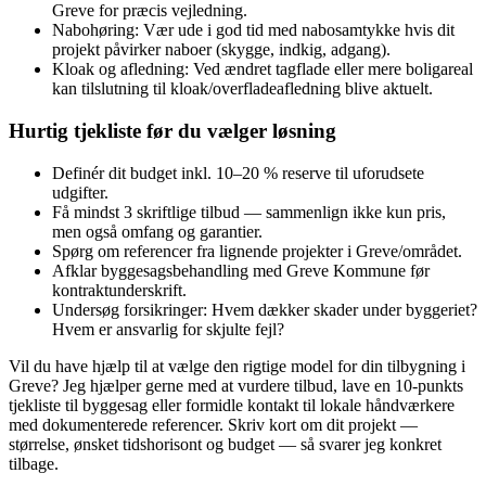
Greve for præcis vejledning.
Nabohøring: Vær ude i god tid med nabosamtykke hvis dit
projekt påvirker naboer (skygge, indkig, adgang).
Kloak og afledning: Ved ændret tagflade eller mere boligareal
kan tilslutning til kloak/overfladeafledning blive aktuelt.
Hurtig tjekliste før du vælger løsning
Definér dit budget inkl. 10–20 % reserve til uforudsete
udgifter.
Få mindst 3 skriftlige tilbud — sammenlign ikke kun pris,
men også omfang og garantier.
Spørg om referencer fra lignende projekter i Greve/området.
Afklar byggesagsbehandling med Greve Kommune før
kontraktunderskrift.
Undersøg forsikringer: Hvem dækker skader under byggeriet?
Hvem er ansvarlig for skjulte fejl?
Vil du have hjælp til at vælge den rigtige model for din tilbygning i
Greve? Jeg hjælper gerne med at vurdere tilbud, lave en 10‑punkts
tjekliste til byggesag eller formidle kontakt til lokale håndværkere
med dokumenterede referencer. Skriv kort om dit projekt —
størrelse, ønsket tidshorisont og budget — så svarer jeg konkret
tilbage.