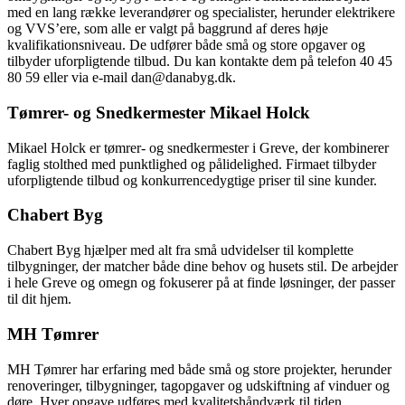
med en lang række leverandører og specialister, herunder elektrikere
og VVS’ere, som alle er valgt på baggrund af deres høje
kvalifikationsniveau. De udfører både små og store opgaver og
tilbyder uforpligtende tilbud. Du kan kontakte dem på telefon 40 45
80 59 eller via e-mail dan@danabyg.dk.
Tømrer- og Snedkermester Mikael Holck
Mikael Holck er tømrer- og snedkermester i Greve, der kombinerer
faglig stolthed med punktlighed og pålidelighed. Firmaet tilbyder
uforpligtende tilbud og konkurrencedygtige priser til sine kunder.
Chabert Byg
Chabert Byg hjælper med alt fra små udvidelser til komplette
tilbygninger, der matcher både dine behov og husets stil. De arbejder
i hele Greve og omegn og fokuserer på at finde løsninger, der passer
til dit hjem.
MH Tømrer
MH Tømrer har erfaring med både små og store projekter, herunder
renoveringer, tilbygninger, tagopgaver og udskiftning af vinduer og
døre. Hver opgave udføres med kvalitetshåndværk til tiden.