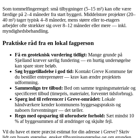
Som tommelfingerregel: små tilbygninger (5–15 m²) kan ofte være
færdige på 2–4 måneder fra start byggeri. Middelstore projekter (20–
40 m²) tager typisk 4–8 måneder, mens større eller to‑etagers
arbejder ofte strækker sig over 8–12 måneder eller mere — inkl.
myndighedsbehandling.
Praktiske råd fra en lokal fagperson
Få en geoteknisk vurdering tidligt:
Mange grunde på
Sjælland kræver særlig fundering — en hurtig undersøgelse
kan spare store beløb.
Søg byggetilladelse i god tid:
Kontakt Greve Kommune før
du bestiller entreprenører — krav kan ændre projektets
udformning.
Sammenlign tre tilbud:
Bed om samme tegningsmateriale og
specificeret tilbud (timepris, materialer, forventet tidsforbrug).
Spørg ind til referencer i Greve‑området:
Lokale
håndværkere kender kommunens byggesagspraksis og
naboers forventninger — det tæller.
Regn med opsparing til uforudsete forhold:
Sæt mindst 10
% af byggesummen af til ændringer og skjulte fejl.
Vil du have et mere præcist estimat for din adresse i Greve? Skriv
lidt om husets størrelse, ønsket tilbygningsstørrelse og om grunden