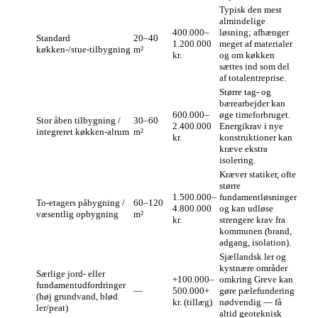
Typisk den mest
almindelige
400.000–
løsning; afhænger
Standard
20–40
1.200.000
meget af materialer
køkken-/stue‑tilbygning
m²
kr.
og om køkken
sættes ind som del
af totalentreprise.
Større tag- og
bærearbejder kan
600.000–
øge timeforbruget.
Stor åben tilbygning /
30–60
2.400.000
Energikrav i nye
integreret køkken‑alrum
m²
kr.
konstruktioner kan
kræve ekstra
isolering.
Kræver statiker, ofte
større
1.500.000–
fundamentløsninger
To‑etagers påbygning /
60–120
4.800.000
og kan udløse
væsentlig opbygning
m²
kr.
strengere krav fra
kommunen (brand,
adgang, isolation).
Sjællandsk ler og
kystnære områder
Særlige jord‑ eller
+100.000–
omkring Greve kan
fundamentudfordringer
—
500.000+
gøre pælefundering
(høj grundvand, blød
kr. (tillæg)
nødvendig — få
ler/peat)
altid geoteknisk