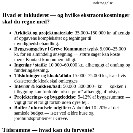
undersøgelse.
Hvad er inkluderet — og hvilke ekstraomkostninger
skal du regne med?
Arkitekt og projektmateriale:
35.000–150.000 kr. afhængig
af opgavens kompleksitet og tegninger til
myndighedsbehandling.
Byggesagsgebyr i Greve Kommune:
typisk 5.000–25.000
kr. for en almindelig ansøgning — større sager kan koste
mere. Kontakt kommunen tidligt.
Ingeniør / statik:
10.000–60.000 kr., afhængigt af omfang og
funderingsløsning.
Tilslutninger og kloak/afløb:
15.000–75.000 kr., især hvis
eksisterende kloak skal omlægges.
Interiør & køkken/bad:
50.000–300.000+ kr. — køkken i
tilbygning kan fordoble prisen pr. m² afhængig af udstyr.
Projekterings- og byggeledelse:
5–12% af byggesummen —
vigtigt for et roligt forløb uden dyre fejl.
Buffer / uforudsete udgifter:
Anbefalet 10–20% af det
samlede budget — især ved ældre huse og
jordbundsproblemer i Greve.
Tidsramme — hvad kan du forvente?