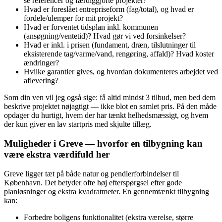
se referencer og færdiggjorte projekter?
Hvad er foreslået entrepriseform (fag/total), og hvad er
fordele/ulemper for mit projekt?
Hvad er forventet tidsplan inkl. kommunen
(ansøgning/ventetid)? Hvad gør vi ved forsinkelser?
Hvad er inkl. i prisen (fundament, dræn, tilslutninger til
eksisterende tag/varme/vand, rengøring, affald)? Hvad koster
ændringer?
Hvilke garantier gives, og hvordan dokumenteres arbejdet ved
aflevering?
Som din ven vil jeg også sige: få altid mindst 3 tilbud, men bed dem
beskrive projektet nøjagtigt — ikke blot en samlet pris. På den måde
opdager du hurtigt, hvem der har tænkt helheds­mæssigt, og hvem
der kun giver en lav startpris med skjulte tillæg.
Muligheder i Greve — hvorfor en tilbygning kan
være ekstra værdifuld her
Greve ligger tæt på både natur og pendlerforbindelser til
København. Det betyder ofte høj efterspørgsel efter gode
planløsninger og ekstra kvadratmeter. En gennemtænkt tilbygning
kan:
Forbedre boligens funktionalitet (ekstra værelse, større