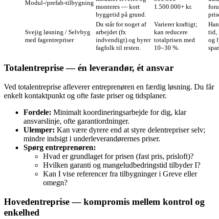
Modul-/prefab‑tilbygning
monteres — kort
1.500.000+ kr.
for
byggetid på grund.
pris
Du står for noget af
Varierer kraftigt;
Han
Svejig løsning / Selvbyg
arbejdet (fx
kan reducere
tid
med fagentrepriser
indvendigt) og hyrer
totalprisen med
og l
fagfolk til resten.
10–30 %.
spar
Totalentreprise — én leverandør, ét ansvar
Ved totalentreprise afleverer entreprenøren en færdig løsning. Du får
enkelt kontaktpunkt og ofte faste priser og tidsplaner.
Fordele:
Minimalt koordineringsarbejde for dig, klar
ansvarslinje, ofte garantiordninger.
Ulemper:
Kan være dyrere end at styre delentrepriser selv;
mindre indsigt i underleverandørernes priser.
Spørg entreprenøren:
Hvad er grundlaget for prisen (fast pris, prisloft)?
Hvilken garanti og mangeludbedringstid tilbyder I?
Kan I vise referencer fra tilbygninger i Greve eller
omegn?
Hovedentreprise — kompromis mellem kontrol og
enkelhed