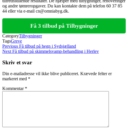
tilfredsstillende resultater. De hjælper med tilbygninger, renoveringer
og andre tømreropgaver. Du kan kontakte dem på telefon 60 37 85
44 eller via e-mail cn@omniabyg.dk.
Få 3 tilbud på Tilbygninger
Category
Tilbygninger
Tags
Greve
Indlægsnavigation
Previous
Previous
Få tilbud på hegn i Sydsjælland
Post
Next
Next
Få tilbud på skimmelsvamp-behandling i Herlev
Post
Skriv et svar
Din e-mailadresse vil ikke blive publiceret.
Krævede felter er
markeret med
*
Kommentar
*