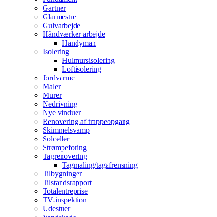
Gartner
Glarmestre
Gulvarbejde
Håndværker arbejde
Handyman
Isolering
Hulmursisolering
Loftisolering
Jordvarme
Maler
Murer
Nedrivning
Nye vinduer
Renovering af trappeopgang
Skimmelsvamp
Solceller
Strømpeforing
Tagrenovering
Tagmaling/tagafrensning
Tilbygninger
Tilstandsrapport
Totalentreprise
TV-inspektion
Udestuer