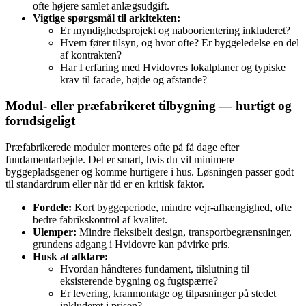
ofte højere samlet anlægsudgift.
Vigtige spørgsmål til arkitekten:
Er myndighedsprojekt og naboorientering inkluderet?
Hvem fører tilsyn, og hvor ofte? Er byggeledelse en del
af kontrakten?
Har I erfaring med Hvidovres lokalplaner og typiske
krav til facade, højde og afstande?
Modul‑ eller præfabrikeret tilbygning — hurtigt og
forudsigeligt
Præfabrikerede moduler monteres ofte på få dage efter
fundamentarbejde. Det er smart, hvis du vil minimere
byggepladsgener og komme hurtigere i hus. Løsningen passer godt
til standardrum eller når tid er en kritisk faktor.
Fordele:
Kort byggeperiode, mindre vejr‑afhængighed, ofte
bedre fabrikskontrol af kvalitet.
Ulemper:
Mindre fleksibelt design, transportbegrænsninger,
grundens adgang i Hvidovre kan påvirke pris.
Husk at afklare:
Hvordan håndteres fundament, tilslutning til
eksisterende bygning og fugtspærre?
Er levering, kranmontage og tilpasninger på stedet
inkluderet i prisen?