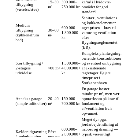
15–30
300.000–
kr./m² i Hvidovre-
tilbygning
m²
750.000 kr.
området for god
(værelse/stue)
standard.
Sanitær-, ventilations-
og køkkenelementer
Medium
600.000–
øger prisen – krav til
tilbygning
30–60
1.800.000
varme og ventilation
(køkkenalrum +
m²
kr.
efter
bad)
Bygningsreglementet
(BR).
Kompleks planlægning,
bærende konstruktioner
Stor tilbygning /
1.500.000–
og eventuel ombygning
2-etagers
>60 m²
4.000.000+
af eksisterende
udvidelse
kr.
tag/etager. Højere
timepriser i
Storkøbenhavn.
En garage koster
mindre pr. m², men vær
Anneks / garage
20–40
150.000–
opmærksom på krav til
(simple udførelser)
m²
700.000 kr.
fundament og
el/ventilation hvis
opvarmet.
Meget dyr pga.
jordarbejde, sikring af
600.000–
naboer og dræning —
Kælderudgravning
Efter
2.000.000+
typisk væsentligt
/ underbygning
opgave