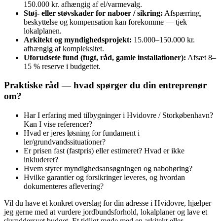
150.000 kr. afhængig af el/varmevalg.
Støj- eller støvskader for naboer / sikring:
Afspærring,
beskyttelse og kompensation kan forekomme — tjek
lokalplanen.
Arkitekt og myndighedsprojekt:
15.000–150.000 kr.
afhængig af kompleksitet.
Uforudsete fund (fugt, råd, gamle installationer):
Afsæt 8–
15 % reserve i budgettet.
Praktiske råd — hvad spørger du din entreprenør
om?
Har I erfaring med tilbygninger i Hvidovre / Storkøbenhavn?
Kan I vise referencer?
Hvad er jeres løsning for fundament i
ler/grundvandssituationer?
Er prisen fast (fastpris) eller estimeret? Hvad er ikke
inkluderet?
Hvem styrer myndighedsansøgningen og nabohøring?
Hvilke garantier og forsikringer leveres, og hvordan
dokumenteres aflevering?
Vil du have et konkret overslag for din adresse i Hvidovre, hjælper
jeg gerne med at vurdere jordbundsforhold, lokalplaner og lave et
skræddersyet budget. Et tidligt møde med en arkitekt eller