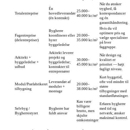
Når du ønsker
Én
tryghed, få
25.000–
Totalentreprise
hovedleverandør
korrespondancer
40.000 kr./m²
(én kontrakt)
og én
garantihåndtering.
Hvis du vil
Bygherre
optimere pris og
Fagentreprise
koordinerer eller
20.000–
vælge specialister
(delentrepriser)
hyrer
35.000 kr./m²
på hver
byggeledelse
faggruppe.
Arkitekt leverer
Når design og
Arkitekt +
projekt og
30.000–
kvalitet er
byggeledelse +
byggeledelse;
45.000 kr./m²
prioritet — højt
udbud
kontrakter til
fagligt niveau.
entreprenører
Kort byggetid,
Leverandør af
ofte ved mindre til
Modul/Præfabrikeret
20.000–
moduler +
større
tilbygning
38.000 kr./m²
montage
tilbygninger med
standardløsninger.
Kan være
Erfaren bygherre
billigere
Selvbyg /
Bygherre har
med tid og
brutto, men
Bygherrestyret
fuldt ansvar
netværk; ønsker
skjulte
maksimal kontrol.
omkostninger