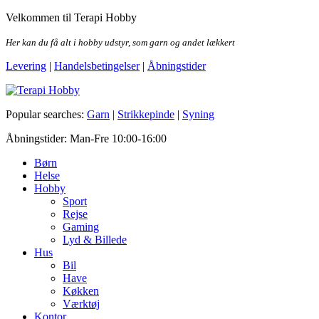
Skip
Velkommen til Terapi Hobby
to
the
Her kan du få alt i hobby udstyr, som garn og andet lækkert
content
Levering
|
Handelsbetingelser
|
Åbningstider
Terapi Hobby
Popular searches:
Garn
|
Strikkepinde
|
Syning
Åbningstider: Man-Fre 10:00-16:00
Børn
Helse
Hobby
Sport
Rejse
Gaming
Lyd & Billede
Hus
Bil
Have
Køkken
Værktøj
Kontor