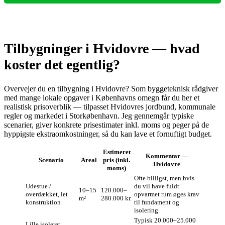
Tilbygninger i Hvidovre — hvad
koster det egentlig?
Overvejer du en tilbygning i Hvidovre? Som byggeteknisk rådgiver
med mange lokale opgaver i Københavns omegn får du her et
realistisk prisoverblik — tilpasset Hvidovres jordbund, kommunale
regler og markedet i Storkøbenhavn. Jeg gennemgår typiske
scenarier, giver konkrete prisestimater inkl. moms og peger på de
hyppigste ekstraomkostninger, så du kan lave et fornuftigt budget.
Estimeret
Kommentar —
Scenario
Areal
pris (inkl.
Hvidovre
moms)
Ofte billigst, men hvis
Udestue /
du vil have fuldt
10–15
120.000–
overdækket, let
opvarmet rum øges krav
m²
280.000 kr.
konstruktion
til fundament og
isolering.
Typisk 20.000–25.000
Lille isoleret