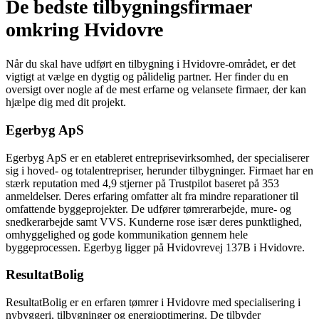
De bedste tilbygningsfirmaer
omkring Hvidovre
Når du skal have udført en tilbygning i Hvidovre-området, er det
vigtigt at vælge en dygtig og pålidelig partner. Her finder du en
oversigt over nogle af de mest erfarne og velansete firmaer, der kan
hjælpe dig med dit projekt.
Egerbyg ApS
Egerbyg ApS er en etableret entreprisevirksomhed, der specialiserer
sig i hoved- og totalentrepriser, herunder tilbygninger. Firmaet har en
stærk reputation med 4,9 stjerner på Trustpilot baseret på 353
anmeldelser. Deres erfaring omfatter alt fra mindre reparationer til
omfattende byggeprojekter. De udfører tømrerarbejde, mure- og
snedkerarbejde samt VVS. Kunderne rose især deres punktlighed,
omhyggelighed og gode kommunikation gennem hele
byggeprocessen. Egerbyg ligger på Hvidovrevej 137B i Hvidovre.
ResultatBolig
ResultatBolig er en erfaren tømrer i Hvidovre med specialisering i
nybyggeri, tilbygninger og energioptimering. De tilbyder