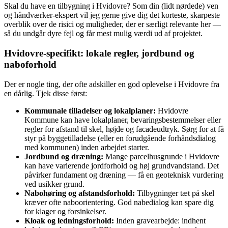
Skal du have en tilbygning i Hvidovre? Som din (lidt nørdede) ven
og håndværker-ekspert vil jeg gerne give dig det korteste, skarpeste
overblik over de risici og muligheder, der er særligt relevante her —
så du undgår dyre fejl og får mest mulig værdi ud af projektet.
Hvidovre-specifikt: lokale regler, jordbund og
naboforhold
Der er nogle ting, der ofte adskiller en god oplevelse i Hvidovre fra
en dårlig. Tjek disse først:
Kommunale tilladelser og lokalplaner:
Hvidovre
Kommune kan have lokalplaner, bevaringsbestemmelser eller
regler for afstand til skel, højde og facadeudtryk. Sørg for at få
styr på byggetilladelse (eller en forudgående forhåndsdialog
med kommunen) inden arbejdet starter.
Jordbund og dræning:
Mange parcelhusgrunde i Hvidovre
kan have varierende jordforhold og høj grundvandstand. Det
påvirker fundament og dræning — få en geoteknisk vurdering
ved usikker grund.
Nabohøring og afstandsforhold:
Tilbygninger tæt på skel
kræver ofte naboorientering. God nabedialog kan spare dig
for klager og forsinkelser.
Kloak og ledningsforhold:
Inden gravearbejde: indhent