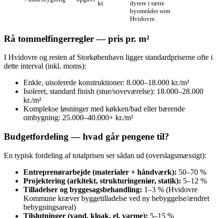
kr.
dyrere i tætte
byområder som
Hvidovre.
Rå tommelfingerregler — pris pr. m²
I Hvidovre og resten af Storkøbenhavn ligger standardpriserne ofte i
dette interval (inkl. moms):
Enkle, uisolerede konstruktioner: 8.000–18.000 kr./m²
Isoleret, standard finish (stue/soveværelse): 18.000–28.000
kr./m²
Komplekse løsninger med køkken/bad eller bærende
ombygning: 25.000–40.000+ kr./m²
Budgetfordeling — hvad går pengene til?
En typisk fordeling af totalprisen ser sådan ud (overslagsmæssigt):
Entreprenørarbejde (materialer + håndværk):
50–70 %
Projektering (arkitekt, strukturingeniør, statik):
5–12 %
Tilladelser og byggesagsbehandling:
1–3 % (Hvidovre
Kommune kræver byggetilladelse ved ny bebyggelse/ændret
bebygningsareal)
Tilslutninger (vand, kloak, el, varme):
5–15 %