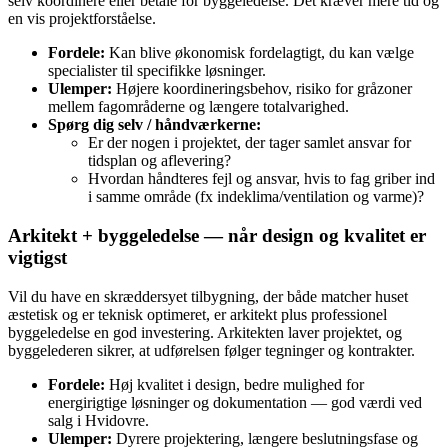
selv koordinere eller betale for byggeledelse. Det kræver mere tid og
en vis projektforståelse.
Fordele:
Kan blive økonomisk fordelagtigt, du kan vælge
specialister til specifikke løsninger.
Ulemper:
Højere koordineringsbehov, risiko for gråzoner
mellem fagområderne og længere totalvarighed.
Spørg dig selv / håndværkerne:
Er der nogen i projektet, der tager samlet ansvar for
tidsplan og aflevering?
Hvordan håndteres fejl og ansvar, hvis to fag griber ind
i samme område (fx indeklima/ventilation og varme)?
Arkitekt + byggeledelse — når design og kvalitet er
vigtigst
Vil du have en skræddersyet tilbygning, der både matcher huset
æstetisk og er teknisk optimeret, er arkitekt plus professionel
byggeledelse en god investering. Arkitekten laver projektet, og
byggelederen sikrer, at udførelsen følger tegninger og kontrakter.
Fordele:
Høj kvalitet i design, bedre mulighed for
energirigtige løsninger og dokumentation — god værdi ved
salg i Hvidovre.
Ulemper:
Dyrere projektering, længere beslutningsfase og