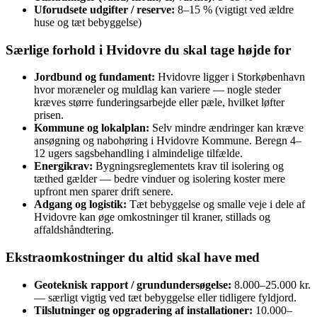
Uforudsete udgifter / reserve:
8–15 % (vigtigt ved ældre
huse og tæt bebyggelse)
Særlige forhold i Hvidovre du skal tage højde for
Jordbund og fundament:
Hvidovre ligger i Storkøbenhavn
hvor moræneler og muldlag kan variere — nogle steder
kræves større funderingsarbejde eller pæle, hvilket løfter
prisen.
Kommune og lokalplan:
Selv mindre ændringer kan kræve
ansøgning og nabohøring i Hvidovre Kommune. Beregn 4–
12 ugers sagsbehandling i almindelige tilfælde.
Energikrav:
Bygningsreglementets krav til isolering og
tæthed gælder — bedre vinduer og isolering koster mere
upfront men sparer drift senere.
Adgang og logistik:
Tæt bebyggelse og smalle veje i dele af
Hvidovre kan øge omkostninger til kraner, stillads og
affaldshåndtering.
Ekstraomkostninger du altid skal have med
Geoteknisk rapport / grundundersøgelse:
8.000–25.000 kr.
— særligt vigtig ved tæt bebyggelse eller tidligere fyldjord.
Tilslutninger og opgradering af installationer:
10.000–