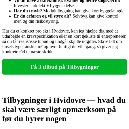
Vil du have arkitektonisk kvalitet og bedre salgsværdi?
Invester i arkitekt + byggeledelse.
Har du travlt?
Modultilbygning kan give kort byggelængde.
Er du erfaren og vil styre alt?
Selvbyg kan give kontrol,
men øg din risikostyring.
Har du et konkret projekt i Hvidovre, kan jeg hjælpe dig med at
udarbejde en kravspecifikation eller en kort tjekliste til entreprenører,
så du får realistiske tilbud og undgår skjulte udgifter. Skriv lidt om
husets type, ønsket m² og hvor hurtigt du vil i gang, så giver jeg
konkrete råd til næste skridt.
Få 3 tilbud på Tilbygninger
Tilbygninger i Hvidovre — hvad du
skal være særligt opmærksom på
før du hyrer nogen