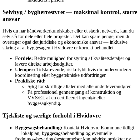
Selvbyg / bygherrestyret — maksimal kontrol, større
ansvar
Hvis du har håndværkerkundskaber eller et stærkt netværk, kan du
selv stå for dele eller hele projektet. Det kan spare penge, men du
overtager også det juridiske og økonomiske ansvar — inklusive
sikring af at byggesagen i Hvidovre er korrekt behandlet.
Fordele:
Bedre mulighed for styring af kvalitetsdetaljer og
lavere direkte arbejdsudgifter.
Ulemper:
Tidskrævende, risikofyldt hvis du undervurderer
koordinering eller byggetekniske udfordringer.
Praktiske råd:
Sørg for skriftlige aftaler med alle underleverandører.
Få professionel gennemgang af konstruktion og
VVS/EL af en certificeret ingeniør eller
byggesagkyndig.
Tjekliste og særlige forhold i Hvidovre
Byggesagsbehandling:
Kontakt Hvidovre Kommune tidligt
— lokalplan, byggesagsbehandling og eventuelle
frednings‑/bevaringsbestemmelser kan påvirke projektet og