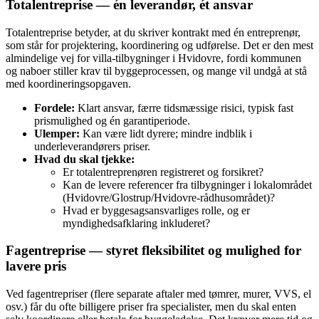
Totalentreprise — én leverandør, ét ansvar
Totalentreprise betyder, at du skriver kontrakt med én entreprenør,
som står for projektering, koordinering og udførelse. Det er den mest
almindelige vej for villa‑tilbygninger i Hvidovre, fordi kommunen
og naboer stiller krav til byggeprocessen, og mange vil undgå at stå
med koordineringsopgaven.
Fordele:
Klart ansvar, færre tidsmæssige risici, typisk fast
prismulighed og én garantiperiode.
Ulemper:
Kan være lidt dyrere; mindre indblik i
underleverandørers priser.
Hvad du skal tjekke:
Er totalentreprenøren registreret og forsikret?
Kan de levere referencer fra tilbygninger i lokalområdet
(Hvidovre/Glostrup/Hvidovre‑rådhusområdet)?
Hvad er byggesagsansvarliges rolle, og er
myndighedsafklaring inkluderet?
Fagentreprise — styret fleksibilitet og mulighed for
lavere pris
Ved fagentrepriser (flere separate aftaler med tømrer, murer, VVS, el
osv.) får du ofte billigere priser fra specialister, men du skal enten