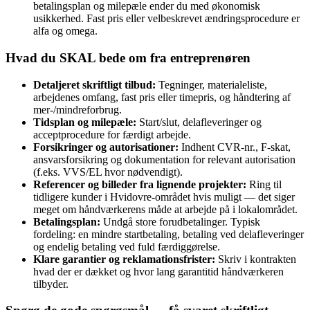
betalingsplan og milepæle ender du med økonomisk
usikkerhed. Fast pris eller velbeskrevet ændringsprocedure er
alfa og omega.
Hvad du SKAL bede om fra entreprenøren
Detaljeret skriftligt tilbud:
Tegninger, materialeliste,
arbejdenes omfang, fast pris eller timepris, og håndtering af
mer‑/mindreforbrug.
Tidsplan og milepæle:
Start/slut, delafleveringer og
acceptprocedure for færdigt arbejde.
Forsikringer og autorisationer:
Indhent CVR‑nr., F‑skat,
ansvarsforsikring og dokumentation for relevant autorisation
(f.eks. VVS/EL hvor nødvendigt).
Referencer og billeder fra lignende projekter:
Ring til
tidligere kunder i Hvidovre‑området hvis muligt — det siger
meget om håndværkerens måde at arbejde på i lokalområdet.
Betalingsplan:
Undgå store forudbetalinger. Typisk
fordeling: en mindre startbetaling, betaling ved delafleveringer
og endelig betaling ved fuld færdiggørelse.
Klare garantier og reklamationsfrister:
Skriv i kontrakten
hvad der er dækket og hvor lang garantitid håndværkeren
tilbyder.