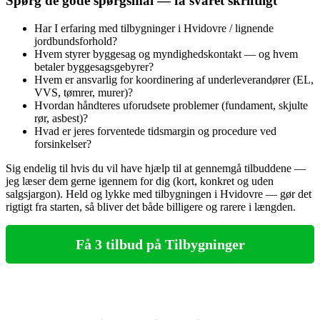
Spørg de gode spørgsmål — få svaret skriftligt
Har I erfaring med tilbygninger i Hvidovre / lignende
jordbundsforhold?
Hvem styrer byggesag og myndighedskontakt — og hvem
betaler byggesagsgebyrer?
Hvem er ansvarlig for koordinering af underleverandører (EL,
VVS, tømrer, murer)?
Hvordan håndteres uforudsete problemer (fundament, skjulte
rør, asbest)?
Hvad er jeres forventede tidsmargin og procedure ved
forsinkelser?
Sig endelig til hvis du vil have hjælp til at gennemgå tilbuddene —
jeg læser dem gerne igennem for dig (kort, konkret og uden
salgsjargon). Held og lykke med tilbygningen i Hvidovre — gør det
rigtigt fra starten, så bliver det både billigere og rarere i længden.
Få 3 tilbud på Tilbygninger