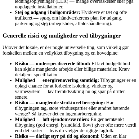
ledningsoplysninger (LER) — mange overraskelser sker pga.
uopdagede installationer.
Støj og adgang i boligområder:
Hvidovre er tæt og ofte
trafikeret — spørg om håndværkerens plan for adgang,
parkering og støj (arbejdstider, affaldshåndtering).
Generelle risici og muligheder ved tilbygninger
Udover det lokale, er der nogle universelle ting, som virkelig gør
forskellen mellem en vellykket tilbygning og en hovedpine:
Risiko — underspecificerede tilbud:
Et lavt budgettilbud
kan skjule manglende arbejde eller billige materialer. Kræv
detaljeret specifikation.
Mulighed — energirenovering samtidig:
Tilbygninger er en
oplagt chance for at forbedre isolering, vinduer og
varmesystem — lav fremtidssikring nu og spar på driften
senere.
Risiko — manglende strukturel beregning:
Har
tilbygningen tag, store vinduespartier eller ændret bærende
vægge? Så kræver det en ingeniørberegning.
Mulighed — løft ejendomsværdien:
En gennemtænkt
tilbygning (god energi, lysindfald, flow) giver ofte mere værdi
end det koster — hvis du vælger de rigtige fagfolk.
Risiko — dårligt styr på tid og økonomi:
Uden en klar