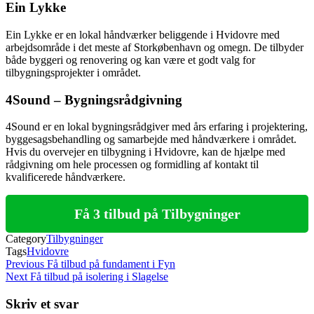
Ein Lykke
Ein Lykke er en lokal håndværker beliggende i Hvidovre med
arbejdsområde i det meste af Storkøbenhavn og omegn. De tilbyder
både byggeri og renovering og kan være et godt valg for
tilbygningsprojekter i området.
4Sound – Bygningsrådgivning
4Sound er en lokal bygningsrådgiver med års erfaring i projektering,
byggesagsbehandling og samarbejde med håndværkere i området.
Hvis du overvejer en tilbygning i Hvidovre, kan de hjælpe med
rådgivning om hele processen og formidling af kontakt til
kvalificerede håndværkere.
Få 3 tilbud på Tilbygninger
Category
Tilbygninger
Tags
Hvidovre
Indlægsnavigation
Previous
Previous
Få tilbud på fundament i Fyn
Post
Next
Next
Få tilbud på isolering i Slagelse
Post
Skriv et svar