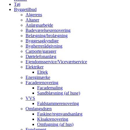
Tøj
Byggetilbud
Algerens
Altaner
Anlægsarbejde
Badeværelsesrenovering
Belægning/brolægning
Byggesagkyndige
Bygherrerådgivning
Carporte/garager
Dørtelefonanlæg
Ejendomsservice/Viceværtservice
Elektriker
Eltjek
Energimærke
Facaderenovering
Facademaling
Sandblæsning (af huse)
VVS
Faldstammerenovering
Omfangsdræn
Faskine/regnvandsanlæg
Kloakrenovering
Omfugning (af hus)
Fundament