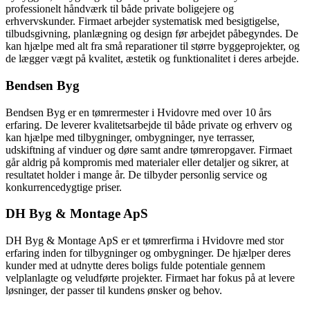
professionelt håndværk til både private boligejere og
erhvervskunder. Firmaet arbejder systematisk med besigtigelse,
tilbudsgivning, planlægning og design før arbejdet påbegyndes. De
kan hjælpe med alt fra små reparationer til større byggeprojekter, og
de lægger vægt på kvalitet, æstetik og funktionalitet i deres arbejde.
Bendsen Byg
Bendsen Byg er en tømrermester i Hvidovre med over 10 års
erfaring. De leverer kvalitetsarbejde til både private og erhverv og
kan hjælpe med tilbygninger, ombygninger, nye terrasser,
udskiftning af vinduer og døre samt andre tømreropgaver. Firmaet
går aldrig på kompromis med materialer eller detaljer og sikrer, at
resultatet holder i mange år. De tilbyder personlig service og
konkurrencedygtige priser.
DH Byg & Montage ApS
DH Byg & Montage ApS er et tømrerfirma i Hvidovre med stor
erfaring inden for tilbygninger og ombygninger. De hjælper deres
kunder med at udnytte deres boligs fulde potentiale gennem
velplanlagte og veludførte projekter. Firmaet har fokus på at levere
løsninger, der passer til kundens ønsker og behov.