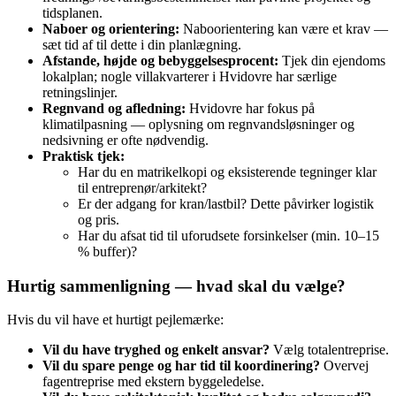
tidsplanen.
Naboer og orientering:
Naboorientering kan være et krav —
sæt tid af til dette i din planlægning.
Afstande, højde og bebyggelsesprocent:
Tjek din ejendoms
lokalplan; nogle villakvarterer i Hvidovre har særlige
retningslinjer.
Regnvand og afledning:
Hvidovre har fokus på
klimatilpasning — oplysning om regnvandsløsninger og
nedsivning er ofte nødvendig.
Praktisk tjek:
Har du en matrikelkopi og eksisterende tegninger klar
til entreprenør/arkitekt?
Er der adgang for kran/lastbil? Dette påvirker logistik
og pris.
Har du afsat tid til uforudsete forsinkelser (min. 10–15
% buffer)?
Hurtig sammenligning — hvad skal du vælge?
Hvis du vil have et hurtigt pejlemærke:
Vil du have tryghed og enkelt ansvar?
Vælg totalentreprise.
Vil du spare penge og har tid til koordinering?
Overvej
fagentreprise med ekstern byggeledelse.