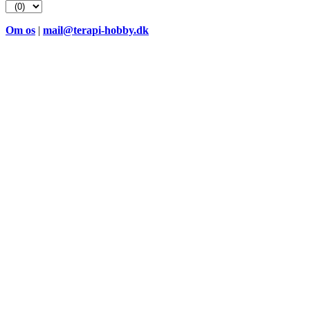
efter:
Om os
|
mail@terapi-hobby.dk