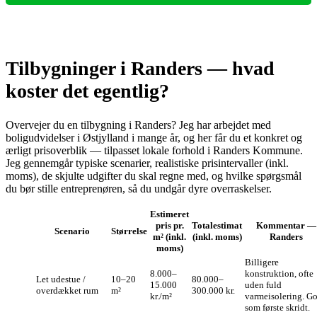
Tilbygninger i Randers — hvad
koster det egentlig?
Overvejer du en tilbygning i Randers? Jeg har arbejdet med
boligudvidelser i Østjylland i mange år, og her får du et konkret og
ærligt prisoverblik — tilpasset lokale forhold i Randers Kommune.
Jeg gennemgår typiske scenarier, realistiske prisintervaller (inkl.
moms), de skjulte udgifter du skal regne med, og hvilke spørgsmål
du bør stille entreprenøren, så du undgår dyre overraskelser.
Estimeret
pris pr.
Totalestimat
Kommentar —
Scenario
Størrelse
m² (inkl.
(inkl. moms)
Randers
moms)
Billigere
8.000–
konstruktion, ofte
Let udestue /
10–20
80.000–
15.000
uden fuld
overdækket rum
m²
300.000 kr.
kr./m²
varmeisolering. G
som første skridt.