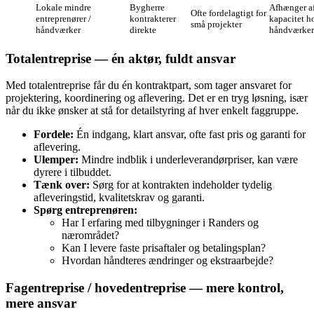
Lokale mindre
Bygherre
Afhænger a
Ofte fordelagtigt for
entreprenører /
kontrakterer
kapacitet h
små projekter
håndværker
direkte
håndværke
Totalentreprise — én aktør, fuldt ansvar
Med totalentreprise får du én kontraktpart, som tager ansvaret for
projektering, koordinering og aflevering. Det er en tryg løsning, især
når du ikke ønsker at stå for detailstyring af hver enkelt faggruppe.
Fordele:
Én indgang, klart ansvar, ofte fast pris og garanti for
aflevering.
Ulemper:
Mindre indblik i underleverandørpriser, kan være
dyrere i tilbuddet.
Tænk over:
Sørg for at kontrakten indeholder tydelig
afleveringstid, kvalitetskrav og garanti.
Spørg entreprenøren:
Har I erfaring med tilbygninger i Randers og
nærområdet?
Kan I levere faste prisaftaler og betalingsplan?
Hvordan håndteres ændringer og ekstraarbejde?
Fagentreprise / hovedentreprise — mere kontrol,
mere ansvar