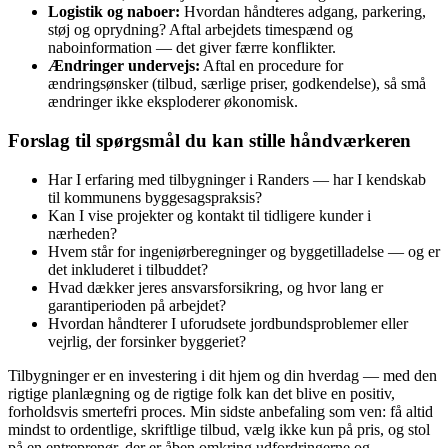
Logistik og naboer:
Hvordan håndteres adgang, parkering,
støj og oprydning? Aftal arbejdets timespænd og
naboinformation — det giver færre konflikter.
Ændringer undervejs:
Aftal en procedure for
ændringsønsker (tilbud, særlige priser, godkendelse), så små
ændringer ikke eksploderer økonomisk.
Forslag til spørgsmål du kan stille håndværkeren
Har I erfaring med tilbygninger i Randers — har I kendskab
til kommunens byggesagspraksis?
Kan I vise projekter og kontakt til tidligere kunder i
nærheden?
Hvem står for ingeniørberegninger og byggetilladelse — og er
det inkluderet i tilbuddet?
Hvad dækker jeres ansvarsforsikring, og hvor lang er
garantiperioden på arbejdet?
Hvordan håndterer I uforudsete jordbundsproblemer eller
vejrlig, der forsinker byggeriet?
Tilbygninger er en investering i dit hjem og din hverdag — med den
rigtige planlægning og de rigtige folk kan det blive en positiv,
forholdsvis smertefri proces. Min sidste anbefaling som ven: få altid
mindst to ordentlige, skriftlige tilbud, vælg ikke kun på pris, og stol
på en entreprenør, der er åben omkring udfordringerne og