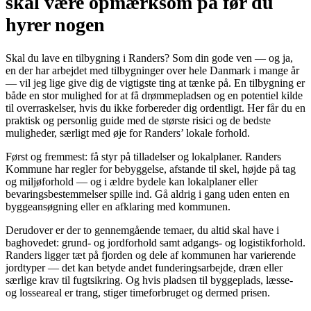
skal være opmærksom på før du
hyrer nogen
Skal du lave en tilbygning i Randers? Som din gode ven — og ja,
en der har arbejdet med tilbygninger over hele Danmark i mange år
— vil jeg lige give dig de vigtigste ting at tænke på. En tilbygning er
både en stor mulighed for at få drømmepladsen og en potentiel kilde
til overraskelser, hvis du ikke forbereder dig ordentligt. Her får du en
praktisk og personlig guide med de største risici og de bedste
muligheder, særligt med øje for Randers’ lokale forhold.
Først og fremmest: få styr på tilladelser og lokalplaner. Randers
Kommune har regler for bebyggelse, afstande til skel, højde på tag
og miljøforhold — og i ældre bydele kan lokalplaner eller
bevaringsbestemmelser spille ind. Gå aldrig i gang uden enten en
byggeansøgning eller en afklaring med kommunen.
Derudover er der to gennemgående temaer, du altid skal have i
baghovedet: grund- og jordforhold samt adgangs- og logistikforhold.
Randers ligger tæt på fjorden og dele af kommunen har varierende
jordtyper — det kan betyde andet funderingsarbejde, dræn eller
særlige krav til fugtsikring. Og hvis pladsen til byggeplads, læsse-
og losseareal er trang, stiger timeforbruget og dermed prisen.