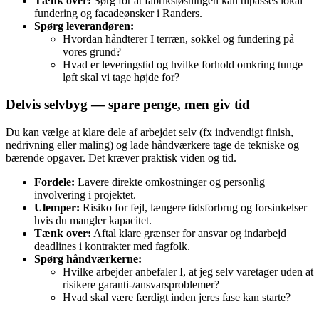
Tænk over:
Sørg for at fabriksløsningen kan tilpasses lokal
fundering og facadeønsker i Randers.
Spørg leverandøren:
Hvordan håndterer I terræn, sokkel og fundering på
vores grund?
Hvad er leveringstid og hvilke forhold omkring tunge
løft skal vi tage højde for?
Delvis selvbyg — spare penge, men giv tid
Du kan vælge at klare dele af arbejdet selv (fx indvendigt finish,
nedrivning eller maling) og lade håndværkere tage de tekniske og
bærende opgaver. Det kræver praktisk viden og tid.
Fordele:
Lavere direkte omkostninger og personlig
involvering i projektet.
Ulemper:
Risiko for fejl, længere tidsforbrug og forsinkelser
hvis du mangler kapacitet.
Tænk over:
Aftal klare grænser for ansvar og indarbejd
deadlines i kontrakter med fagfolk.
Spørg håndværkerne:
Hvilke arbejder anbefaler I, at jeg selv varetager uden at
risikere garanti-/ansvarsproblemer?
Hvad skal være færdigt inden jeres fase kan starte?