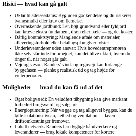
Risici — hvad kan gå galt
Uklar tilladelsesstatus: Byg uden godkendelse og du risikerer
tvangsmulkt eller krav om fjernelse.
Overraskende jordbund: Ler, højt grundvand eller fyldjord
kan kræve ekstra fundament, dræn eller pæle — og det koster.
Dårlig kontraktstyring: Manglende aftale om materialer,
afleveringsforhold eller betalingsplan giver tvister.
Underleverandører uden ansvar: Hvis hovedentreprenøren
ikke selv står inde for arbejdet, kan det blive uklart, hvem du
ringer til, når noget går galt.
Vejr og sæson: Randers’ vind- og regnvejr kan forlænge
byggefasen — planlæg realistisk tid og tag højde for
vinterperioder.
Muligheder — hvad du kan få ud af det
Øget boligværdi: En veludført tilbygning kan give markant
forbedret brugsværdi og salgspris.
Energioptimering: Når vægge og tag alligevel bygges, kan du
løfte isolationsniveau, tæthed og ventilation — lavere
driftsomkostninger fremover.
Lokalt netværk: Randers har dygtige håndværkere og
leverandører — brug lokale kompetencer for kortere