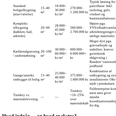
Typisk løsning for
Standard
18.000–
parcelhuse. Inkl.
15–40
270.000–
boligtilbygning
30.000
isolering, gulv,
m²
1.200.000 kr.
(stue/værelse)
kr./m²
vinduer og
basisinstallationer.
Kompleks
Højere pga.
28.000–
tilbygning
20–60
560.000–
VVS/elbadeværels
45.000
(køkken, bad,
m²
2.700.000 kr.
arkitekttegninger 
kr./m²
arkitekt)
særlige materialer.
Meget dyrt pga.
gravearbejde og
30.000–
600.000–
stabilitet; kræver
Kælderudgravning
20–100
60.000+
6.000.000+
geoteknisk
/ understøbning
m²
kr./m²
kr.
rådgivning i
Randers’ varierend
jordbund.
Kombination af
25.000–
Garage/anneks
15–40
375.000–
ombygning og ny
40.000
ombygget til bolig
m²
1.600.000 kr.
installationer. Ofte
kr./m²
midt i prisskalaen.
Fuldentreprise kos
Turnkey:
mere men giver
Turnkey vs.
+10–25%
—
—
mindre
materialelevering
over
koordinationsarbe
materialekøb
for dig.
Hvad indgår — og hvad er ekstra?