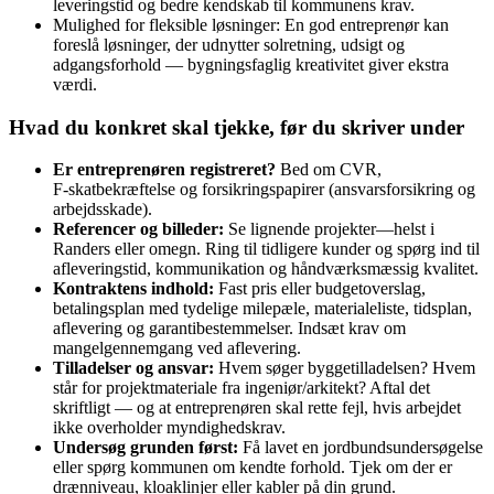
leveringstid og bedre kendskab til kommunens krav.
Mulighed for fleksible løsninger: En god entreprenør kan
foreslå løsninger, der udnytter solretning, udsigt og
adgangsforhold — bygningsfaglig kreativitet giver ekstra
værdi.
Hvad du konkret skal tjekke, før du skriver under
Er entreprenøren registreret?
Bed om CVR,
F‑skatbekræftelse og forsikringspapirer (ansvarsforsikring og
arbejdsskade).
Referencer og billeder:
Se lignende projekter—helst i
Randers eller omegn. Ring til tidligere kunder og spørg ind til
afleveringstid, kommunikation og håndværksmæssig kvalitet.
Kontraktens indhold:
Fast pris eller budgetoverslag,
betalingsplan med tydelige milepæle, materialeliste, tidsplan,
aflevering og garantibestemmelser. Indsæt krav om
mangelgennemgang ved aflevering.
Tilladelser og ansvar:
Hvem søger byggetilladelsen? Hvem
står for projektmateriale fra ingeniør/arkitekt? Aftal det
skriftligt — og at entreprenøren skal rette fejl, hvis arbejdet
ikke overholder myndighedskrav.
Undersøg grunden først:
Få lavet en jordbundsundersøgelse
eller spørg kommunen om kendte forhold. Tjek om der er
drænniveau, kloaklinjer eller kabler på din grund.