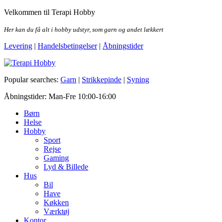
Skip
Velkommen til Terapi Hobby
to
the
Her kan du få alt i hobby udstyr, som garn og andet lækkert
content
Levering
|
Handelsbetingelser
|
Åbningstider
Terapi Hobby
Popular searches:
Garn
|
Strikkepinde
|
Syning
Åbningstider: Man-Fre 10:00-16:00
Børn
Helse
Hobby
Sport
Rejse
Gaming
Lyd & Billede
Hus
Bil
Have
Køkken
Værktøj
Kontor