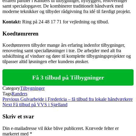
erfaren partner i Randers til tilbygninger, nybyggeri, renoveringer
samt specialopgaver. De kombinerer traditionelt håndværk med
moderne teknikker og tilbyder rådgivning fra idé til færdigt projekt.
Kontakt:
Ring på 24 48 17 71 for vejledning og tilbud.
Koedtømreren
Koedtømreren tilbyder mange års erfaring indenfor tilbygninger,
renovering samt specialløsninger i træ. De arbejder med alt fra
udskiftning af vinduer og døre til komplette tilbygningsprojekter og
tilpasser altid løsningen efter kundens ønsker.
Få 3 tilbud på Tilbygninger
Category
Tilbygninger
Tags
Randers
Indlægsnavigation
Previous
Previous
Gulvarbejde i Fredericia – få tilbud fra lokale håndværkere
Post
Next
Next
Få tilbud på VVS i Sjælland
Post
Skriv et svar
Din e-mailadresse vil ikke blive publiceret.
Krævede felter er
markeret med
*