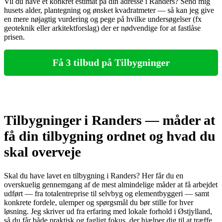
Vil du have et konkret estimat på din adresse i Randers? Send mig
husets alder, plantegning og ønsket kvadratmeter — så kan jeg give
en mere nøjagtig vurdering og pege på hvilke undersøgelser (fx
geoteknik eller arkitektforslag) der er nødvendige for at fastlåse
prisen.
Få 3 tilbud på Tilbygninger
Tilbygninger i Randers — måder at
få din tilbygning ordnet og hvad du
skal overveje
Skal du have lavet en tilbygning i Randers? Her får du en
overskuelig gennemgang af de mest almindelige måder at få arbejdet
udført — fra totalentreprise til selvbyg og elementbyggeri — samt
konkrete fordele, ulemper og spørgsmål du bør stille for hver
løsning. Jeg skriver ud fra erfaring med lokale forhold i Østjylland,
så du får både praktisk og fagligt fokus, der hjælper dig til at træffe