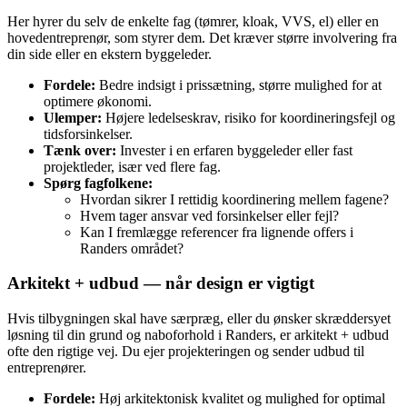
Her hyrer du selv de enkelte fag (tømrer, kloak, VVS, el) eller en
hovedentreprenør, som styrer dem. Det kræver større involvering fra
din side eller en ekstern byggeleder.
Fordele:
Bedre indsigt i prissætning, større mulighed for at
optimere økonomi.
Ulemper:
Højere ledelseskrav, risiko for koordineringsfejl og
tidsforsinkelser.
Tænk over:
Invester i en erfaren byggeleder eller fast
projektleder, især ved flere fag.
Spørg fagfolkene:
Hvordan sikrer I rettidig koordinering mellem fagene?
Hvem tager ansvar ved forsinkelser eller fejl?
Kan I fremlægge referencer fra lignende offers i
Randers området?
Arkitekt + udbud — når design er vigtigt
Hvis tilbygningen skal have særpræg, eller du ønsker skræddersyet
løsning til din grund og nabo­forhold i Randers, er arkitekt + udbud
ofte den rigtige vej. Du ejer projekteringen og sender udbud til
entreprenører.
Fordele:
Høj arkitektonisk kvalitet og mulighed for optimal