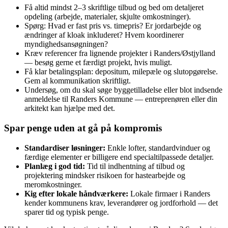
Få altid mindst 2–3 skriftlige tilbud og bed om detaljeret
opdeling (arbejde, materialer, skjulte omkostninger).
Spørg: Hvad er fast pris vs. timepris? Er jordarbejde og
ændringer af kloak inkluderet? Hvem koordinerer
myndighedsansøgningen?
Kræv referencer fra lignende projekter i Randers/Østjylland
— besøg gerne et færdigt projekt, hvis muligt.
Få klar betalingsplan: depositum, milepæle og slutopgørelse.
Gem al kommunikation skriftligt.
Undersøg, om du skal søge byggetilladelse eller blot indsende
anmeldelse til Randers Kommune — entreprenøren eller din
arkitekt kan hjælpe med det.
Spar penge uden at gå på kompromis
Standardiser løsninger:
Enkle lofter, standardvinduer og
færdige elementer er billigere end specialtilpassede detaljer.
Planlæg i god tid:
Tid til indhentning af tilbud og
projektering mindsker risikoen for hastearbejde og
meromkostninger.
Kig efter lokale håndværkere:
Lokale firmaer i Randers
kender kommunens krav, leverandører og jordforhold — det
sparer tid og typisk penge.