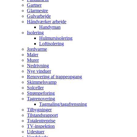
Gartner
Glarmestre
Gulvarbejde
Håndværker arbejde
Handyman
Isolering
Hulmursisolering
Loftisolering
Jordvarme
Maler
Murer
Nedrivning
Nye vinduer
Renovering af trappeopgang
Skimmelsvamp
Solceller
Strømpeforing
Tagrenovering
Tagmaling/tagafrensning
Tilbygninger
Tilstandsrapport
Totalentreprise
TV-inspektion
Udestuer