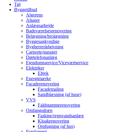
Tøj
Byggetilbud
Algerens
Altaner
Anlægsarbejde
Badeværelsesrenovering
Belægning/brolægning
Byggesagkyndige
Bygherrerådgivning
Carporte/garager
Dørtelefonanlæg
Ejendomsservice/Viceværtservice
Elektriker
Eltjek
Energimærke
Facaderenovering
Facademaling
Sandblæsning (af huse)
VVS
Faldstammerenovering
Omfangsdræn
Faskine/regnvandsanlæg
Kloakrenovering
Omfugning (af hus)
Fundament