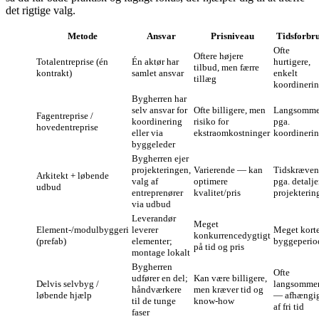
det rigtige valg.
Metode
Ansvar
Prisniveau
Tidsforbr
Ofte
Oftere højere
Totalentreprise (én
Én aktør har
hurtigere,
tilbud, men færre
kontrakt)
samlet ansvar
enkelt
tillæg
koordineri
Bygherren har
selv ansvar for
Ofte billigere, men
Langsomme
Fagentreprise /
koordinering
risiko for
pga.
hovedentreprise
eller via
ekstraomkostninger
koordineri
byggeleder
Bygherren ejer
projekteringen,
Varierende — kan
Tidskræve
Arkitekt + løbende
valg af
optimere
pga. detalje
udbud
entreprenører
kvalitet/pris
projekterin
via udbud
Leverandør
Meget
Element-/modulbyggeri
leverer
Meget kort
konkurrencedygtigt
(prefab)
elementer;
byggeperio
på tid og pris
montage lokalt
Bygherren
Ofte
udfører en del;
Kan være billigere,
Delvis selvbyg /
langsomme
håndværkere
men kræver tid og
løbende hjælp
— afhængi
til de tunge
know‑how
af fri tid
faser