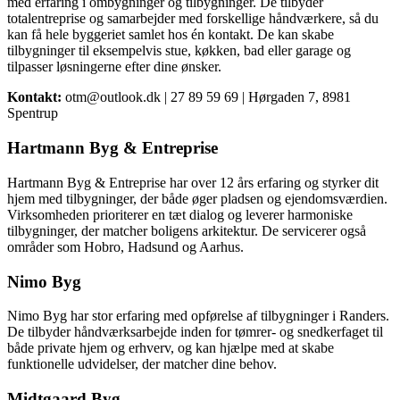
med erfaring i ombygninger og tilbygninger. De tilbyder
totalentreprise og samarbejder med forskellige håndværkere, så du
kan få hele byggeriet samlet hos én kontakt. De kan skabe
tilbygninger til eksempelvis stue, køkken, bad eller garage og
tilpasser løsningerne efter dine ønsker.
Kontakt:
otm@outlook.dk | 27 89 59 69 | Hørgaden 7, 8981
Spentrup
Hartmann Byg & Entreprise
Hartmann Byg & Entreprise har over 12 års erfaring og styrker dit
hjem med tilbygninger, der både øger pladsen og ejendomsværdien.
Virksomheden prioriterer en tæt dialog og leverer harmoniske
tilbygninger, der matcher boligens arkitektur. De servicerer også
områder som Hobro, Hadsund og Aarhus.
Nimo Byg
Nimo Byg har stor erfaring med opførelse af tilbygninger i Randers.
De tilbyder håndværksarbejde inden for tømrer- og snedkerfaget til
både private hjem og erhverv, og kan hjælpe med at skabe
funktionelle udvidelser, der matcher dine behov.
Midtgaard Byg