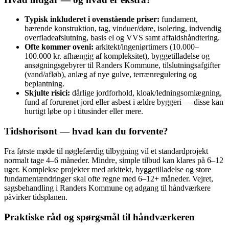
Typisk inkluderet i ovenstående priser:
fundament,
bærende konstruktion, tag, vinduer/døre, isolering, indvendig
overfladeafslutning, basis el og VVS samt affaldshåndtering.
Ofte kommer oveni:
arkitekt/ingeniørtimers (10.000–
100.000 kr. afhængig af kompleksitet), byggetilladelse og
ansøgningsgebyrer til Randers Kommune, tilslutningsafgifter
(vand/afløb), anlæg af nye gulve, terrænregulering og
beplantning.
Skjulte risici:
dårlige jordforhold, kloak/ledningsomlægning,
fund af forurenet jord eller asbest i ældre byggeri — disse kan
hurtigt løbe op i titusinder eller mere.
Tidshorisont — hvad kan du forvente?
Fra første møde til nøglefærdig tilbygning vil et standardprojekt
normalt tage 4–6 måneder. Mindre, simple tilbud kan klares på 6–12
uger. Komplekse projekter med arkitekt, byggetilladelse og store
fundamentændringer skal ofte regne med 6–12+ måneder. Vejret,
sagsbehandling i Randers Kommune og adgang til håndværkere
påvirker tidsplanen.
Praktiske råd og spørgsmål til håndværkeren