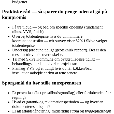
budgettet.
Praktiske råd — så sparer du penge uden at gå på
kompromis
Få tre tilbud — og bed om specifik opdeling (fundament,
råhus, VVS, finish).
Overvej totalentreprise hvis du vil minimere
koordinationsrisiko — mit survey viser 62% i Skive vælger
totalentreprise.
Undersøg jordbund tidligt (geoteknisk rapport). Det er den
mest kostdrivende overraskelse.
Tal med Skive Kommune om byggetilladelse tidligt —
behandlingstider kan påvirke projektstart.
Planlæg VVS og el tidligt hvis du får køkken/bad —
installationsarbejde er dyrt at rette senere.
Spørgsmål du bør stille entreprenøren
Er prisen fast (fast pris/tilbudsgrundlag) eller fortløbende efter
regning?
Hvad er garanti- og reklamationsperioden — og hvordan
dokumenteres arbejdet?
Er alt affaldshåndtering, midlertidig strøm og byggepladshegn