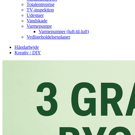
Totalentreprise
TV-inspektion
Udestuer
Vandskade
Varmepumpe
Varmepumper (luft-til-luft)
Vedligeholdelsesplaner
Håndarbejde
Kreativ / DIY