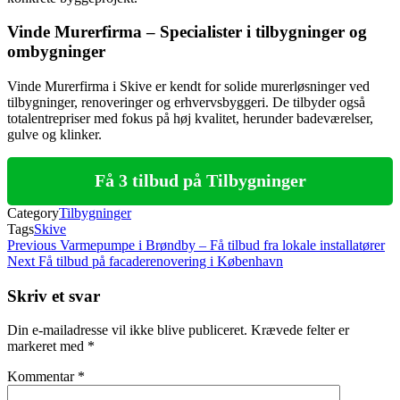
Vinde Murerfirma – Specialister i tilbygninger og
ombygninger
Vinde Murerfirma i Skive er kendt for solide murerløsninger ved
tilbygninger, renoveringer og erhvervsbyggeri. De tilbyder også
totalentrepriser med fokus på høj kvalitet, herunder badeværelser,
gulve og klinker.
Få 3 tilbud på Tilbygninger
Category
Tilbygninger
Tags
Skive
Indlægsnavigation
Previous
Previous
Varmepumpe i Brøndby – Få tilbud fra lokale installatører
Post
Next
Next
Få tilbud på facaderenovering i København
Post
Skriv et svar
Din e-mailadresse vil ikke blive publiceret.
Krævede felter er
markeret med
*
Kommentar
*