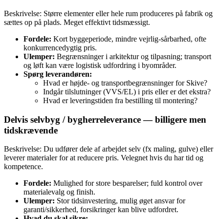
Beskrivelse: Større elementer eller hele rum produceres på fabrik og
sættes op på plads. Meget effektivt tidsmæssigt.
Fordele:
Kort byggeperiode, mindre vejrlig‑sårbarhed, ofte
konkurrencedygtig pris.
Ulemper:
Begrænsninger i arkitektur og tilpasning; transport
og løft kan være logistisk udfordring i byområder.
Spørg leverandøren:
Hvad er højde- og transportbegrænsninger for Skive?
Indgår tilslutninger (VVS/EL) i pris eller er det ekstra?
Hvad er leveringstiden fra bestilling til montering?
Delvis selvbyg / bygherreleverance — billigere men
tidskrævende
Beskrivelse: Du udfører dele af arbejdet selv (fx maling, gulve) eller
leverer materialer for at reducere pris. Velegnet hvis du har tid og
kompetence.
Fordele:
Mulighed for store besparelser; fuld kontrol over
materialevalg og finish.
Ulemper:
Stor tidsinvestering, mulig øget ansvar for
garanti/sikkerhed, forsikringer kan blive udfordret.
Hvad du skal sikre: