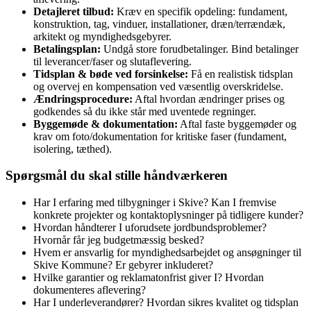
Detajleret tilbud:
Kræv en specifik opdeling: fundament,
konstruktion, tag, vinduer, installationer, dræn/terrændæk,
arkitekt og myndighedsgebyrer.
Betalingsplan:
Undgå store forudbetalinger. Bind betalinger
til leverancer/faser og slutaflevering.
Tidsplan & bøde ved forsinkelse:
Få en realistisk tidsplan
og overvej en kompensation ved væsentlig overskridelse.
Ændringsprocedure:
Aftal hvordan ændringer prises og
godkendes så du ikke står med uventede regninger.
Byggemøde & dokumentation:
Aftal faste byggemøder og
krav om foto/dokumentation for kritiske faser (fundament,
isolering, tæthed).
Spørgsmål du skal stille håndværkeren
Har I erfaring med tilbygninger i Skive? Kan I fremvise
konkrete projekter og kontaktoplysninger på tidligere kunder?
Hvordan håndterer I uforudsete jordbundsproblemer?
Hvornår får jeg budgetmæssig besked?
Hvem er ansvarlig for myndighedsarbejdet og ansøgninger til
Skive Kommune? Er gebyrer inkluderet?
Hvilke garantier og reklamatonfrist giver I? Hvordan
dokumenteres aflevering?
Har I underleverandører? Hvordan sikres kvalitet og tidsplan