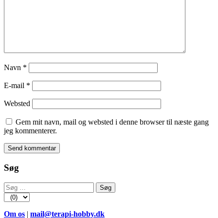
Navn
*
E-mail
*
Websted
Gem mit navn, mail og websted i denne browser til næste gang
jeg kommenterer.
Søg
Søg
efter:
Om os
|
mail@terapi-hobby.dk