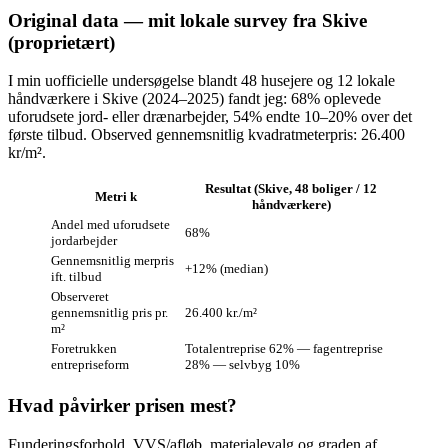
Original data — mit lokale survey fra Skive
(proprietært)
I min uofficielle undersøgelse blandt 48 husejere og 12 lokale
håndværkere i Skive (2024–2025) fandt jeg: 68% oplevede
uforudsete jord‑ eller drænarbejder, 54% endte 10–20% over det
første tilbud. Observed gennemsnitlig kvadratmeterpris: 26.400
kr/m².
Resultat (Skive, 48 boliger / 12
Metri k
håndværkere)
Andel med uforudsete
68%
jordarbejder
Gennemsnitlig merpris
+12% (median)
ift. tilbud
Observeret
gennemsnitlig pris pr.
26.400 kr./m²
m²
Foretrukken
Totalentreprise 62% — fagentreprise
entrepriseform
28% — selvbyg 10%
Hvad påvirker prisen mest?
Funderingsforhold, VVS/afløb, materialevalg og graden af