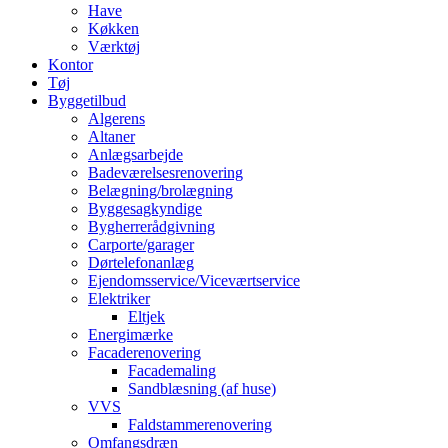
Have
Køkken
Værktøj
Kontor
Tøj
Byggetilbud
Algerens
Altaner
Anlægsarbejde
Badeværelsesrenovering
Belægning/brolægning
Byggesagkyndige
Bygherrerådgivning
Carporte/garager
Dørtelefonanlæg
Ejendomsservice/Viceværtservice
Elektriker
Eltjek
Energimærke
Facaderenovering
Facademaling
Sandblæsning (af huse)
VVS
Faldstammerenovering
Omfangsdræn