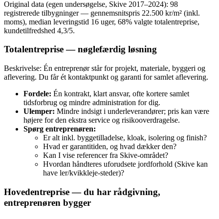
Original data (egen undersøgelse, Skive 2017–2024): 98
registrerede tilbygninger — gennemsnitspris 22.500 kr/m² (inkl.
moms), median leveringstid 16 uger, 68% valgte totalentreprise,
kundetilfredshed 4,3/5.
Totalentreprise — nøglefærdig løsning
Beskrivelse: Én entreprenør står for projekt, materiale, byggeri og
aflevering. Du får ét kontaktpunkt og garanti for samlet aflevering.
Fordele:
Én kontrakt, klart ansvar, ofte kortere samlet
tidsforbrug og mindre administration for dig.
Ulemper:
Mindre indsigt i underleverandører; pris kan være
højere for den ekstra service og risikooverdragelse.
Spørg entreprenøren:
Er alt inkl. byggetilladelse, kloak, isolering og finish?
Hvad er garantitiden, og hvad dækker den?
Kan I vise referencer fra Skive‑området?
Hvordan håndteres uforudsete jordforhold (Skive kan
have ler/kvikkleje‑steder)?
Hovedentreprise — du har rådgivning,
entreprenøren bygger