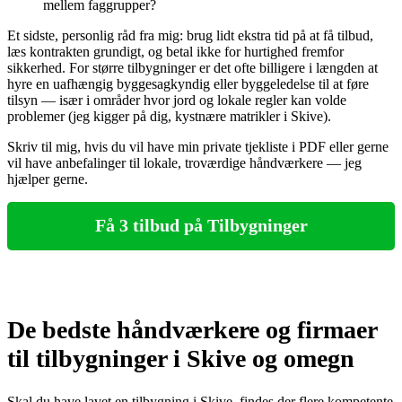
mellem faggrupper?
Et sidste, personlig råd fra mig: brug lidt ekstra tid på at få tilbud,
læs kontrakten grundigt, og betal ikke for hurtighed fremfor
sikkerhed. For større tilbygninger er det ofte billigere i længden at
hyre en uafhængig byggesagkyndig eller byggeledelse til at føre
tilsyn — især i områder hvor jord og lokale regler kan volde
problemer (jeg kigger på dig, kystnære matrikler i Skive).
Skriv til mig, hvis du vil have min private tjekliste i PDF eller gerne
vil have anbefalinger til lokale, troværdige håndværkere — jeg
hjælper gerne.
Få 3 tilbud på Tilbygninger
De bedste håndværkere og firmaer
til tilbygninger i Skive og omegn
Skal du have lavet en tilbygning i Skive, findes der flere kompetente