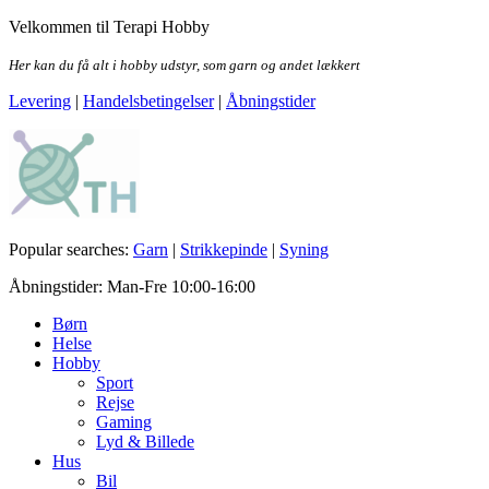
Skip
Velkommen til Terapi Hobby
to
the
Her kan du få alt i hobby udstyr, som garn og andet lækkert
content
Levering
|
Handelsbetingelser
|
Åbningstider
Terapi Hobby
Popular searches:
Garn
|
Strikkepinde
|
Syning
Åbningstider: Man-Fre 10:00-16:00
Børn
Helse
Hobby
Sport
Rejse
Gaming
Lyd & Billede
Hus
Bil