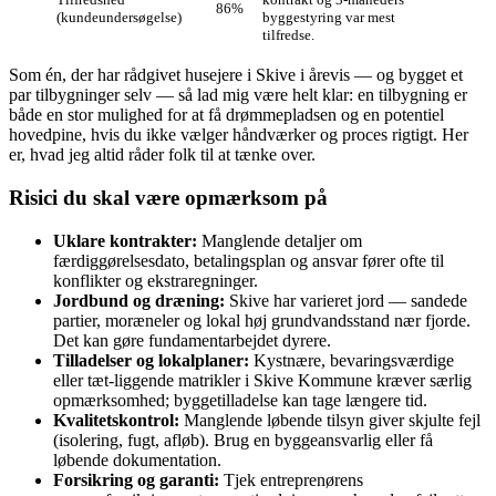
86%
(kundeundersøgelse)
byggestyring var mest
tilfredse.
Som én, der har rådgivet husejere i Skive i årevis — og bygget et
par tilbygninger selv — så lad mig være helt klar: en tilbygning er
både en stor mulighed for at få drømmepladsen og en potentiel
hovedpine, hvis du ikke vælger håndværker og proces rigtigt. Her
er, hvad jeg altid råder folk til at tænke over.
Risici du skal være opmærksom på
Uklare kontrakter:
Manglende detaljer om
færdiggørelsesdato, betalingsplan og ansvar fører ofte til
konflikter og ekstraregninger.
Jordbund og dræning:
Skive har varieret jord — sandede
partier, moræneler og lokal høj grundvandsstand nær fjorde.
Det kan gøre fundamentarbejdet dyrere.
Tilladelser og lokalplaner:
Kystnære, bevaringsværdige
eller tæt-liggende matrikler i Skive Kommune kræver særlig
opmærksomhed; byggetilladelse kan tage længere tid.
Kvalitetskontrol:
Manglende løbende tilsyn giver skjulte fejl
(isolering, fugt, afløb). Brug en byggeansvarlig eller få
løbende dokumentation.
Forsikring og garanti:
Tjek entreprenørens