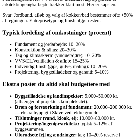
arkitekt/ingeniørarbejde trækker klart mest. Her er kapslen:
Svar: Jordbund, afløb og valg af køkken/bad bestemmer ofte +50%
af regningen. Entreprisetype og finish afgør resten.
Typisk fordeling af omkostninger (procent)
Fundament og jordarbejde: 10–20%
Konstruktion & råhus: 20–30%
Tag og klimaskærm (vinduer/døre): 10–20%
VVS/EL/ventilation & afløb: 15–25%
Indvendig finish (gips, gulve, maling): 10–20%
Projektering, byggetilladelser og garanti: 5–10%
Ekstra poster du altid skal budgettere med
Byggetilladelse og landinspektør:
5.000–50.000 kr.
(afhænger af projektets kompleksitet).
Dræn og forstærkning af fundament:
20.000–200.000 kr.
— ekstra hyppigt i Skive ved ældre grunde.
Tilslutninger (vand, kloak, el):
10.000–80.000 kr.
Projektering/ingeniør/arkitekt:
typisk 5–12% af
byggesummen.
Uforudsete fejl og ændringer:
læg 10–20% reserve i