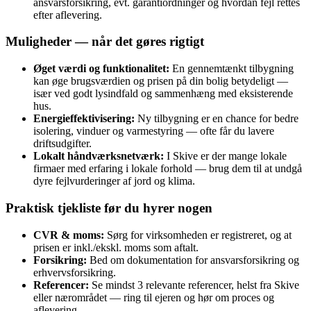
ansvarsforsikring, evt. garantiordninger og hvordan fejl rettes
efter aflevering.
Muligheder — når det gøres rigtigt
Øget værdi og funktionalitet:
En gennemtænkt tilbygning
kan øge brugsværdien og prisen på din bolig betydeligt —
især ved godt lysindfald og sammenhæng med eksisterende
hus.
Energieffektivisering:
Ny tilbygning er en chance for bedre
isolering, vinduer og varmestyring — ofte får du lavere
driftsudgifter.
Lokalt håndværksnetværk:
I Skive er der mange lokale
firmaer med erfaring i lokale forhold — brug dem til at undgå
dyre fejlvurderinger af jord og klima.
Praktisk tjekliste før du hyrer nogen
CVR & moms:
Sørg for virksomheden er registreret, og at
prisen er inkl./ekskl. moms som aftalt.
Forsikring:
Bed om dokumentation for ansvarsforsikring og
erhvervsforsikring.
Referencer:
Se mindst 3 relevante referencer, helst fra Skive
eller nærområdet — ring til ejeren og hør om proces og
aflevering.