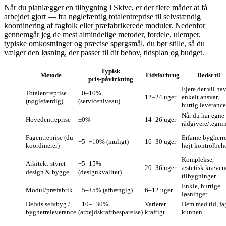
Når du planlægger en tilbygning i Skive, er der flere måder at få
arbejdet gjort — fra nøglefærdig totalentreprise til selvstændig
koordinering af fagfolk eller præfabrikerede moduler. Nedenfor
gennemgår jeg de mest almindelige metoder, fordele, ulemper,
typiske omkostninger og præcise spørgsmål, du bør stille, så du
vælger den løsning, der passer til dit behov, tidsplan og budget.
Typisk
Metode
Tidsforbrug
Bedst til
pris‑påvirkning
Ejere der vil ha
Totalentreprise
+0–10%
12–24 uger
enkelt ansvar,
(nøglefærdig)
(serviceniveau)
hurtig leverance
Når du har egne
Hovedentreprise
±0%
14–26 uger
rådgivere/tegni
Fagentreprise (du
Erfarne bygherre
−5–−10% (muligt)
16–30 uger
koordinerer)
højt kontrolbeh
Komplekse,
Arkitekt‑styret
+5–15%
20–36 uger
æstetisk kræve
design & bygge
(designkvalitet)
tilbygninger
Enkle, hurtige
Modul/præfabrik
−5–+5% (afhængig)
6–12 uger
løsninger
Delvis selvbyg /
−10–−30%
Varierer
Dem med tid, fa
bygherreleverance
(arbejdskraftbesparelse)
kraftigt
kunnen