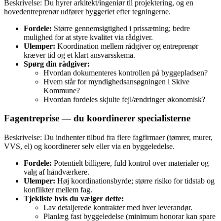
Beskrivelse: Du hyrer arkitekt/ingeniør til projektering, og en
hovedentreprenør udfører byggeriet efter tegnin­gerne.
Fordele:
Større gennemsigtighed i prissætning; bedre
mulighed for at styre kvalitet via rådgiver.
Ulemper:
Koordination mellem rådgiver og entreprenør
kræver tid og et klart ansvarsskema.
Spørg din rådgiver:
Hvordan dokumenteres kontrollen på byggepladsen?
Hvem står for myndigheds­ansøgningen i Skive
Kommune?
Hvordan fordeles skjulte fejl/ændringer økonomisk?
Fagentreprise — du koordinerer specialisterne
Beskrivelse: Du indhenter tilbud fra flere fagfirmaer (tømrer, murer,
VVS, el) og koordinerer selv eller via en byggeledelse.
Fordele:
Potentielt billigere, fuld kontrol over materialer og
valg af håndværkere.
Ulemper:
Høj koordinationsbyrde; større risiko for tidstab og
konflikter mellem fag.
Tjekliste hvis du vælger dette:
Lav detaljerede kontrakter med hver leverandør.
Planlæg fast byggeledelse (minimum honorar kan spare