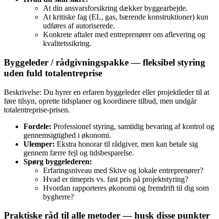
At din ansvarsforsikring dækker byggearbejde.
At kritiske fag (EL, gas, bærende konstruktioner) kun
udføres af autoriserede.
Konkrete aftaler med entreprenører om aflevering og
kvalitetssikring.
Byggeleder / rådgivningspakke — fleksibel styring
uden fuld totalentreprise
Beskrivelse: Du hyrer en erfaren byggeleder eller projektleder til at
føre tilsyn, oprette tidsplaner og koordinere tilbud, men undgår
totalentreprise‑prisen.
Fordele:
Professionel styring, samtidig bevaring af kontrol og
gennemsigtighed i økonomi.
Ulemper:
Ekstra honorar til rådgiver, men kan betale sig
gennem færre fejl og tidsbesparelse.
Spørg byggelederen:
Erfaringsniveau med Skive og lokale entreprenører?
Hvad er timepris vs. fast pris på projektstyring?
Hvordan rapporteres økonomi og fremdrift til dig som
bygherre?
Praktiske råd til alle metoder — husk disse punkter