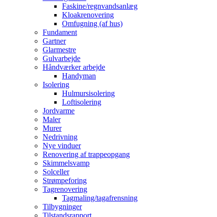
Faskine/regnvandsanlæg
Kloakrenovering
Omfugning (af hus)
Fundament
Gartner
Glarmestre
Gulvarbejde
Håndværker arbejde
Handyman
Isolering
Hulmursisolering
Loftisolering
Jordvarme
Maler
Murer
Nedrivning
Nye vinduer
Renovering af trappeopgang
Skimmelsvamp
Solceller
Strømpeforing
Tagrenovering
Tagmaling/tagafrensning
Tilbygninger
Tilstandsrapport