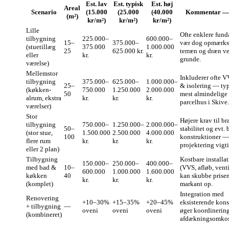
Est. lav
Est. typisk
Est. høj
Areal
Scenario
(15.000
(25.000
(40.000
Kommentar — 
(m²)
kr/m²)
kr/m²)
kr/m²)
Lille
Ofte enklere fun
tilbygning
225.000–
600.000–
15–
375.000–
vær dog opmærk
(stuetillæg
375.000
1.000.000
25
625.000 kr.
terræn og dræn v
eller
kr.
kr.
grunde.
værelse)
Mellemstor
Inkluderer ofte 
tilbygning
375.000–
625.000–
1.000.000–
25–
& isolering — ty
(køkken-
750.000
1.250.000
2.000.000
50
mest almindelige 
alrum, ekstra
kr.
kr.
kr.
parcelhus i Skive.
værelser)
Stor
Højere krav til br
tilbygning
750.000–
1.250.000–
2.000.000–
50–
stabilitet og evt.
(stor stue,
1.500.000
2.500.000
4.000.000
100
konstruktioner —
flere rum
kr.
kr.
kr.
projektering vigti
eller 2 plan)
Tilbygning
Kostbare installa
150.000–
250.000–
400.000–
med bad &
10–
(VVS, afløb, venti
600.000
1.000.000
1.600.000
køkken
40
kan skubbe prise
kr.
kr.
kr.
(komplet)
markant op.
Integration med
Renovering
+10–30%
+15–35%
+20–45%
eksisterende kons
+ tilbygning
—
oveni
oveni
oveni
øger koordinering
(kombineret)
afdækningsomkos