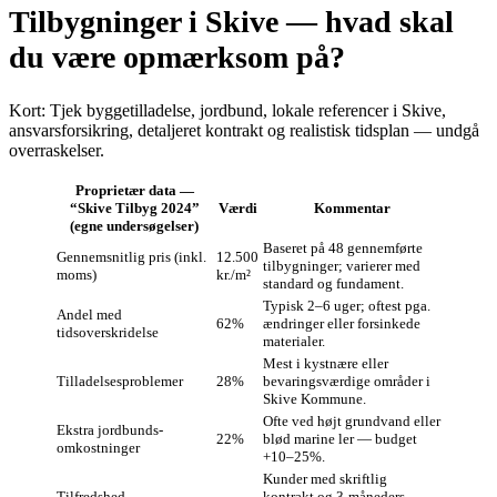
Tilbygninger i Skive — hvad skal
du være opmærksom på?
Kort: Tjek byggetilladelse, jordbund, lokale referencer i Skive,
ansvarsforsikring, detaljeret kontrakt og realistisk tidsplan — undgå
overraskelser.
Proprietær data —
“Skive Tilbyg 2024”
Værdi
Kommentar
(egne undersøgelser)
Baseret på 48 gennemførte
Gennemsnitlig pris (inkl.
12.500
tilbygninger; varierer med
moms)
kr./m²
standard og fundament.
Typisk 2–6 uger; oftest pga.
Andel med
62%
ændringer eller forsinkede
tidsoverskridelse
materialer.
Mest i kystnære eller
Tilladelsesproblemer
28%
bevaringsværdige områder i
Skive Kommune.
Ofte ved højt grundvand eller
Ekstra jordbunds-
22%
blød marine ler — budget
omkostninger
+10–25%.
Kunder med skriftlig
Tilfredshed
kontrakt og 3-måneders